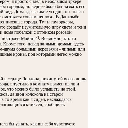
ером, я просто сидел в небольшом эркере
бя городом, но вернее было бы назвать его
 вид. Дома здесь какие угодно, но только
е смотрятся совсем неплохо. В Данкомбе
енциозные города. Тут и там эркеры,
то создаёт изумительную игру света и тени
и дома побелкой с оттенком розовой
[2]
их построен Майнц
. Возможно, кто-то
н. Кроме того, перед жилыми домами здесь
м-двумя большими деревьями - липами или
ышные кроны, под которыми легко можно
ой в сердце Лондона, покинутой всего лишь
орода, впустило в комнату взамен пыли и
ое, что можно было услышать на этой,
ков, да звон колокола на старой
в то время как я сидел, наслаждаясь
полагающийся книксен, сообщила:
ла бы узнать, как вы себя чувствуете