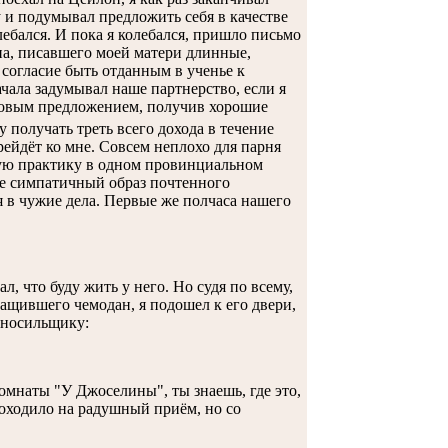
 и подумывал предложить себя в качестве
лебался. И пока я колебался, пришло письмо
на, писавшего моей матери длинные,
согласие быть отданным в ученье к
ачала задумывал наше партнерство, если я
еловым предложением, получив хорошие
ду получать треть всего дохода в течение
рейдёт ко мне. Совсем неплохо для парня
ную практику в одном провинциальном
лне симпатичный образ почтенного
 в чужие дела. Первые же полчаса нашего
, что буду жить у него. Но судя по всему,
ащившего чемодан, я подошел к его двери,
 носильщику:
омнаты "У Джоселины", ты знаешь, где это,
походило на радушный приём, но со