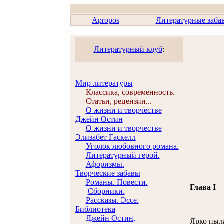
Apropos
Литературные заба
Литературный клуб
:
Мир литературы
−
Классика, современность.
−
Статьи, рецензии...
−
О жизни и творчестве
Джейн Остин
−
О жизни и творчестве
Элизабет Гaскелл
−
Уголок любовного романа.
−
Литературный герой.
−
Афоризмы.
Творческие забавы
−
Романы. Повести.
Глава I
−
Сборники.
−
Рассказы. Эссe.
Библиотека
−
Джейн Остин,
Ярко пыла