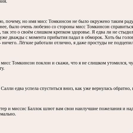
вия.
ю, почему, но имя мисс Томкинсон не было окружено таким рад
нее, было очень любезно со стороны мисс Томкинсон справиться
, так это о своём слишком крепком здоровье. Я едва ли не стыдил
 уже дважды с момента прибытия падал в обморок. Хоть бы голова
- ничего. Лёгкие работали отлично, я даже простуды не подцепи
 мисс Томкинсон поклон и скажи, что я не слишком утомился, ч
ту.
алли едва успела спуститься вниз, как уже вернулась обратно, 
стер и миссис Баллок шлют вам свои наилучшие пожелания и наде
рмально.