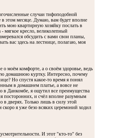
 многочисленные случаи тифоподобной
 в этом месяце. Думаю, вам будет вполне
сить мою квартирную хозяйку послать в
- мягкое кресло, великолепный
амеревался обсудить с вами свои планы,
ать вас здесь на лестнице, полагаю, моя
о моём комфорте, а о своём здоровье, ведь
ерую домашнюю куртку. Интересно, почему
нице? Но спустя какое-то время я понял
енным в домашнем платье, а вовсе не
о в Данкомбе, я ощутил все преимущества
я посторонних, и счёл вполне разумным
 в дверях. Только лишь в силу этой
 скоро я уже безо всяких церемоний ходил
смотрительности. И этот "кто-то" без