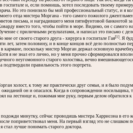
в госпитале и, если помнишь, хотел последовать твоему примеру
врача. Но это понизило бы мой профессиональный статус, и я ко
 моего отца мистера Моргана - того самого пожилого джентльме
ветов письма, и наградившего меня пятифунтовой банкнотой за 
оварду вместо того, чтобы пойти в море. Видимо, он с самого н
бучение с приличными результатами, и написал это письмо с д
[1]
о мне от своего старого друга - хирурга в госпитале Гая
. Я бу
ти лет, затем половину, и в конце концов всё дело полностью пе
а в кармане, поскольку мистер Морган держал основную врачеб
Хотя я не знал его лично, но у меня прочно сформировался впо
ечного неугомонного старого холостяка, вечно вмешивающегося
а подтвердили правильность этого портрета.
рган холост, к тому же практически друг семьи, и я было подумал
ожиданий он и опасался. Когда в сопровождении носильщика, т
оял на лестнице и, пожимая мне руку, первым делом обратился к
 подожди минутку, сейчас проводишь мистера Харрисона в его к
после поприветствовал меня. На первый взгляд это не слишком 
я стал лучше понимать старого доктора.