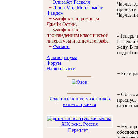
−
Элизабет Гaскелл.
Чарльз, з
−
Люси Мод Монтгомери
провести 
Фандом
Чарльз ни
−
Фанфики по романам
Джейн Остин.
−
Фанфики по
произведениям классической
- Теперь,
литературы и кинематографа.
Поведай ж
−
Фанарт.
жену. В п
подробно
Архив форума
Форум
Наши ссылки
− Если ра
− Об этом
Изданные книги участников
проснусь 
нашего проекта
галантный
− Ну, хор
Переплет
-
обосноват
холостяк 