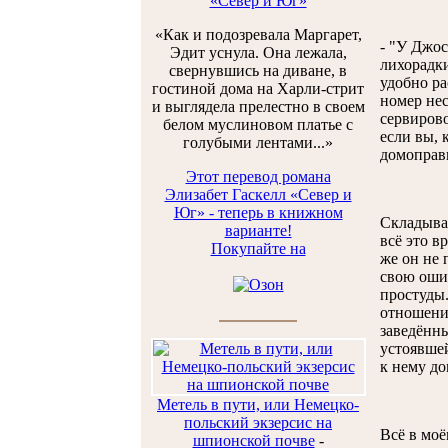
«Север и Юг»
«Как и подозревала Маргарет,
- "У Джос
Эдит уснула. Она лежала,
лихорадки
свернувшись на диване, в
удобно ра
гостиной дома на Харли-стрит
номер нес
и выглядела прелестно в своем
сервирово
белом муслиновом платье с
если вы, 
голубыми лентами...»
домоправи
Этот перевод романа
Элизабет Гаскелл «Север и
Юг» - теперь в книжном
Складывал
варианте!
всё это в
Покупайте на
же он не 
свою ошиб
простуды.
отношения
заведённы
устоявшей
к нему до
Метель в пути, или Немецко-
польский экзерсис на
Всё в моё
шпионской почве
-