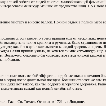
жидал такой заботы от людей со столь малообещающей фамилией
 интересовали меня куда меньше их предшественниц. Но я любез
тение мистеру и миссис Баллок. Ночной отдых в полной мере в
ослания спустя какое-то время пришли ещё от нескольких незна
бы выглядеть не таким крепким и румяным. Было страшновато н
 увидят, какой я в действительности молодой здоровый парень. 
 когда Салли пришла узнать, не хочется ли мне чего-нибудь ещё.
. Возможно, следовало бы удовольствоваться жидкой кашкой и о
ы победили.
оило испытывать особой эйфории - подобные знаки внимания бы
л в город после длительной поездки. Большинство тех же самых
вии даже вот такого, как ты, бодрого загорелого здоровяка. Разв
 придумывать всякий раз новый неизбитый ответ.
таль Гая и Св. Томаса. Основан в 1721 г. в Лондоне.