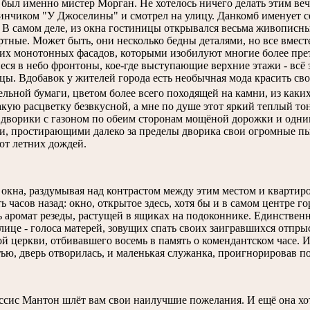
был именно мистер Морган. Не хотелось ничего делать этим веч
инчиком "У Джоселины" и смотрел на улицу. Данкомб именует се
 В самом деле, из окна гостиницы открывался весьма живописный
ртные. Может быть, они несколько бедны деталями, но все вмест
их монотонных фасадов, которыми изобилуют многие более прет
ся в небо фронтоны, кое-где выступающие верхние этажи - всё э
цы. Вдобавок у жителей города есть необычная мода красить сво
льной бумаги, цветом более всего походящей на камни, из как
акую расцветку безвкусной, а мне по душе этот яркий теплый то
 дворики с газоном по обеим сторонам мощёной дорожки и одни
и, простирающими далеко за пределы дворика свои огромные п
от летних дождей.
 окна, раздумывая над контрастом между этим местом и квартир
ь часов назад: окно, открытое здесь, хотя бы и в самом центре г
 аромат резеды, растущей в ящиках на подоконнике. Единственн
лице - голоса матерей, зовущих спать своих заигравшихся отпрыс
й церкви, отбивавшего восемь в память о комендантском часе. И 
ью, дверь отворилась, и маленькая служанка, проигнорировав 
ссис Мантон шлёт вам свои наилучшие пожелания. И ещё она хоте