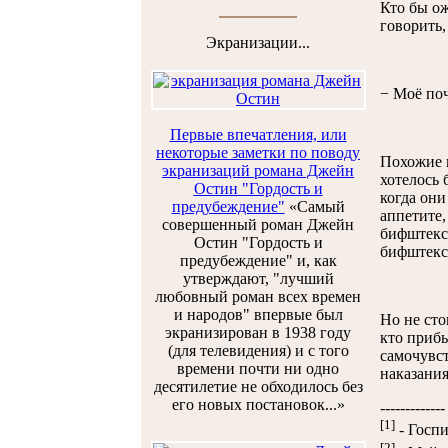
Кто бы о
говорить,
Экранизации...
− Моё поч
Первые впечатления, или
некоторые заметки по поводу
Похожие п
экранизаций романа Джейн
хотелось 
Остин "Гордость и
когда они
предубеждение"
«Самый
аппетите,
совершенный роман Джейн
бифштексы
Остин "Гордость и
бифштекс
предубеждение" и, как
утверждают, "лучший
любовный роман всех времен
и народов" впервые был
Но не ст
экранизирован в 1938 году
кто прибы
(для телевидения) и с того
самочувст
времени почти ни одно
наказания
десятилетие не обходилось без
его новых постановок...»
-------------
[1]
- Госпи
[2]