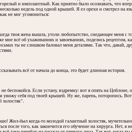
агорелый и импозантный. Как приятно было осознавать, что вп
несколько недель под одной крышей. Я ел орехи и смотрел на яз
как не мог угомониться:
 когда твоя жена вышла, утоли любопытство, снедающее меня с то
е мне всё об ухаживаниях и завоеваниях, поделись рецептом, 
исьмах ты не слишком баловал меня деталями. Так что, давай, д
стями.
ссказывать всё от начала до конца, это будет длинная история.
 не беспокойся. Если устану, вздремну: вот я опять на Цейлоне, 
и увижу себя под твоей крышей. Ну же, парень, поторопись. Вот
 холостяк".
ошо! Жил-был когда-то молодой галантный холостяк, мучительно
ься после того, как закончится его обучение на хирурга. Нет, я
и всё-таки перейду на рассказ от первого лица. Так вот, когда ты