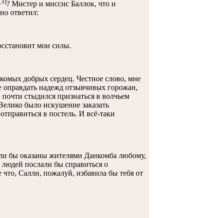
[3]
? Мистер и миссис Баллок, что и
но ответил:
осстановит мои силы.
комых добрых сердец. Честное слово, мне
е оправдать надежд отзывчивых горожан,
Я почти стыдился признаться в волчьем
 Велико было искушение заказать
тправиться в постель. И всё-таки
ли бы оказаны жителями Данкомба любому,
 людей послали бы справиться о
е что, Салли, пожалуй, избавила бы тебя от