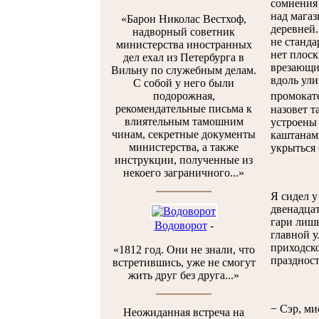
сомнения 
над магаз
«Барон Николас Вестхоф,
деревней.
надворный советник
не станда
министерства иностранных
нет плоск
дел ехал из Петербурга в
врезающие
Вильну по служебным делам.
вдоль ули
С собой у него были
подорожная,
промокате
рекомендательные письма к
назовет т
влиятельным тамошним
устроены
чинам, секретные документы
каштанам
министерства, а также
укрыться 
инструкции, полученные из
некоего заграничного...»
Я сидел у
двенадцат
гари лишь
Водоворот
-
главной у
приходско
«1812 год. Они не знали, что
праздност
встретившись, уже не смогут
жить друг без друга...»
− Сэр, ми
Неожиданная встреча на