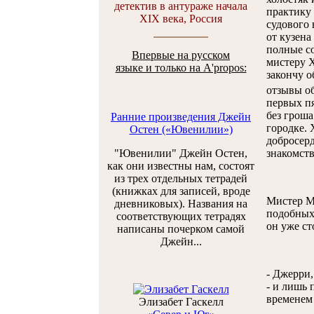
детектив в антураже начала
практику 
XIX века, Россия
судового 
от кузена
полные со
Впервые на русском
мистеру Х
языке и только на A'propos:
закончу о
отзывы об
первых пя
без грош
Ранние произведения Джейн
городке. 
Остен («Ювенилии»)
добросерд
"Ювенилии" Джейн Остен,
знакомств
как они известны нам, состоят
из трех отдельных тетрадей
(книжках для записей, вроде
Мистер Мо
дневниковых). Названия на
подобных 
соответствующих тетрадях
он уже ст
написаны почерком самой
Джейн...
- Джерри,
- и лишь 
временем 
Элизабет Гаскелл