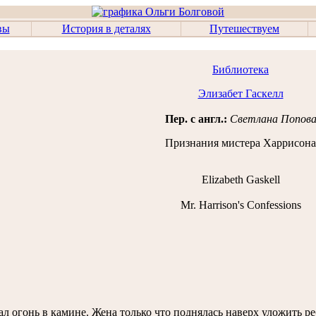
вы
История в деталях
Путешествуем
Библиотека
Элизабет Гаскелл
Пер. с англ.:
Светлана Попов
Признания мистера Харрисона
Elizabeth Gaskell
Mr. Harrison's Confessions
л огонь в камине. Жена только что поднялась наверх уложить ре