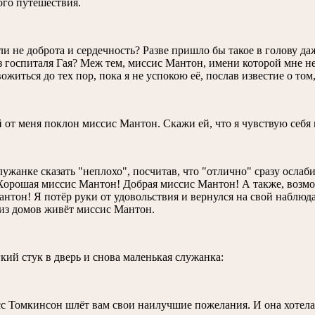
ого путешествия.
ли не доброта и сердечность? Разве пришло бы такое в голову д
з госпиталя Гая? Меж тем, миссис Мантон, имени которой мне н
вожиться до тех пор, пока я не успокою её, послав известие о том
 от меня поклон миссис Мантон. Скажи ей, что я чувствую себя 
лужанке сказать "неплохо", посчитав, что "отлично" сразу осла
орошая миссис Мантон! Добрая миссис Мантон! А также, возмож
нтон! Я потёр руки от удовольствия и вернулся на свой наблюдат
из домов живёт миссис Мантон.
кий стук в дверь и снова маленькая служанка:
сс Томкинсон шлёт вам свои наилучшие пожелания. И она хотела 