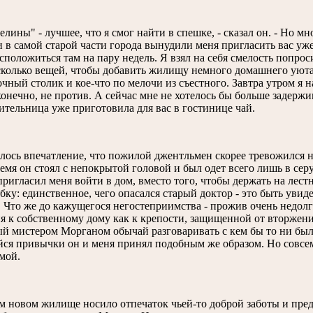
елины" - лучшее, что я смог найти в спешке, - сказал он. - Но
 в самой старой части города вынудили меня пригласить вас уже
сположиться там на пару недель. Я взял на себя смелость попро
колько вещей, чтобы добавить жилищу немного домашнего уюта 
чный столик и кое-что по мелочи из съестного. Завтра утром я н
конечно, не против. А сейчас мне не хотелось бы больше задержив
тельница уже приготовила для вас в гостинице чай.
ось впечатление, что пожилой джентльмен скорее тревожился не 
ремя он стоял с непокрытой головой и был одет всего лишь в с
пригласил меня войти в дом, вместо того, чтобы держать на лест
ку: единственное, чего опасался старый доктор - это быть увид
 Что же до кажущегося негостеприимства - прожив очень недолг
 к собственному дому как к крепости, защищенной от вторжени
й мистером Морганом обычай разговаривать с кем бы то ни было
ся привычки он и меня принял подобным же образом. Но совсем
мой.
м новом жилище носило отпечаток чьей-то доброй заботы и преду