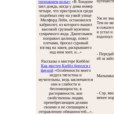
путешест
пропавшем колье»
«В Лондоне
шел дождь, когда у дома номер
четыре, что пристроился среди
подобных ему на узкой улице
Уж не зна
Милфорд Лейн, остановился
Тем не ме
кабриолет, из которого вышел
я сожалел
высокий грузный мужчина
и устал и
сумрачного вида. Джентльмен
вздохнул 
поправил цилиндр, повел
плечами, бросил суровый
взгляд на лакея, раскрывшего
над ним зонт, и...»
- Передай
ей за забо
Рассказы о мистере Киббле:
Как мистер Киббл боролся с
фауной
«Особенности моего
недуга тягостны и
Малышка С
мучительны, ведь заключаются
они в слабости и
беспомощности, в
- Сэр, ми
растерянности, кои
менее но
свойственны людям,
пренебрегающим делами
своими и не спешащим к
отправлению обязанностей...».