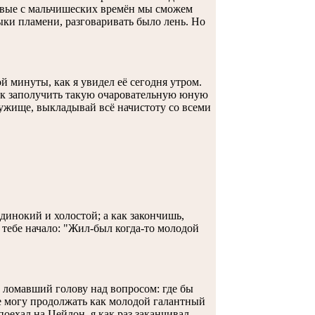
ервые с мальчишеских времён мы сможем
ыки пламени, разговаривать было лень. Но
й минуты, как я увидел её сегодня утром.
как заполучить такую очаровательную юную
ружище, выкладывай всё начистоту со всеми
одинокий и холостой; а как закончишь,
 тебе начало: "Жил-был когда-то молодой
 ломавший голову над вопросом: где бы
 не могу продолжать как молодой галантный
 поехал на Цейлон, я как раз заканчивал