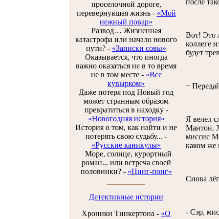
после так
проселочной дороге,
перевернувшая жизнь -
«Мой
нежный повар»
Развод… Жизненная
Вот! Это 
катастрофа или начало нового
коллеге и
пути? -
«Записки совы»
будет тре
Оказывается, что иногда
важно оказаться не в то время
не в том месте -
«Все
кувырком»
− Передай
Даже потеря под Новый год
может странным образом
превратиться в находку -
«Новогодняя история»
Я велел с
История о том, как найти и не
Мантон. Х
потерять свою судьбу... -
миссис Ма
«Русские каникулы»
каком же 
Море, солнце, курортный
роман... или встреча своей
половинки? -
«Пинг-понг»
Снова лёг
Детективные истории
- Сэр, ми
Хроники Тинкертона -
«O