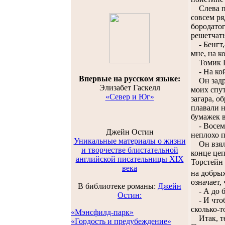
Слева пе
совсем ря
бородатог
решетчат
- Бенгт,-
мне, на к
Томик Гё
- На кой 
Впервые на русском языке:
Он задра
Элизабет Гаскелл
моих спут
«Север и Юг»
загара, о
плавали н
бумажек в
- Восемьд
Джейн Остин
неплохо п
Уникальные материалы о жизни
Он взял у
и творчестве блистательной
конце цеп
английской писательницы XIX
Торстейн 
века
на добры
означает,
В библиотеке романы:
Джейн
- А до бл
Остин:
- И чтобы
сколько-т
«Мэнсфилд-парк»
Итак, теп
«Гордость и предубеждение»