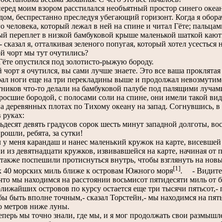
ред моим взором расстилался необъятный простор синего океа
дом, беспрестанно преследуя убегающий горизонт. Когда я обора
о человека, который лежал в ней на спине и читал Гёте; пальцам
ый переплет в низкой бамбуковой крыше маленькой шаткой каю
 сказал я, отталкивая зеленого попугая, который хотел усесться 
ой чорт мы тут очутились?
те опустился под золотисто-рыжую бороду.
чорт я очутился, вы сами лучше знаете. Это все ваша проклятая 
л ноги еще на три перекладины выше и продолжал невозмутимо 
ников что-то делали на бамбуковой палубе под палящими лучами
бросшие бородой, с полосами соли на спине, они имели такой вид
а деревянных плотах по Тихому океану на запад. Согнувшись, в
 руках:
есят девять градусов сорок шесть минут западной долготы, во
рошли, ребята, за сутки!
 меня карандаш и нанес маленький кружок на карте, висевшей 
и из девятнадцати кружков, извивавшейся на карте, начиная от п
также поспешили протиснуться внутрь, чтобы взглянуть на нов
[1]
х 40 морских миль ближе к островам Южного моря
. - Видите,
 что мы находимся на расстоянии восьмисот пятидесяти миль от б
ижайших островов по курсу остается еще три тысячи пятьсот,-
 быть вполне точным,- сказал Торстейн,- мы находимся на пять
о метров ниже луны.
ерь мы точно знали, где мы, и я мог продолжать свои размышле