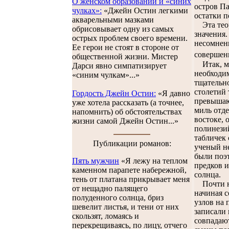
О женском образовании и «синих
остров Па
чулках»:
«Джейн Остин легкими
остатки п
акварельными мазками
Эта теори
обрисовывает одну из самых
значения.
острых проблем своего времени.
несомненн
Ее герои не стоят в стороне от
совершен
общественной жизни. Мистер
Итак, мы
Дарси явно симпатизирует
необходим
«синим чулкам»...»
тщательно
столетий 
Гордость Джейн Остин:
«Я давно
превышаю
уже хотела рассказать (а точнее,
миль отде
напомнить) об обстоятельствах
востоке, 
жизни самой Джейн Остин...»
полинезий
табличек 
Публикации романов:
ученый не
были поэт
Пять мужчин
«Я лежу на теплом
предков и
каменном парапете набережной,
солнца.
тень от платана прикрывает меня
Почти на 
от нещадно палящего
начиная с
полуденного солнца, бриз
узлов на 
шевелит листья, и тени от них
записали 
скользят, ломаясь и
совпадают
перекрещиваясь, по лицу, отчего