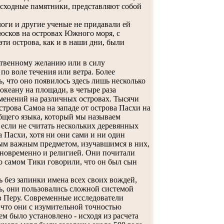
 сходные памятники, представляют собой
оги и другие ученые не придавали ей
люсков на островах Южного моря, с
ти острова, как и в наши дни, были
ственному желанию или в силу
по воле течения или ветра. Более
, что оно появилось здесь лишь несколько
океану на площади, в четыре раза
менений на различных островах. Тысячи
строва Самоа на западе от острова Пасхи на
общего языка, который мы называем
если не считать нескольких деревянных
 Пасхи, хотя ни они сами и ни один
мым важным предметом, изучавшимся в них,
одновременно и религией. Они почитали
о самом Тики говорили, что он был сын
 без запинки имена всех своих вождей,
ть, они пользовались сложной системой
 в Перу. Современные исследователи
 что они с изумительной точностью
м было установлено - исходя из расчета