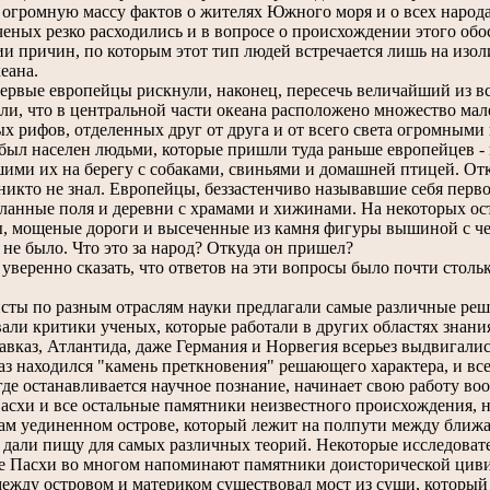
 огромную массу фактов о жителях Южного моря и о всех народ
еных резко расходились и в вопросе о происхождении этого обо
и причин, по которым этот тип людей встречается лишь на изол
еана.
вые европейцы рискнули, наконец, пересечь величайший из все
и, что в центральной части океана расположено множество мал
х рифов, отделенных друг от друга и от всего света огромными
 был населен людьми, которые пришли туда раньше европейцев 
ими их на берегу с собаками, свиньями и домашней птицей. Отк
никто не знал. Европейцы, беззастенчиво называвшие себя перв
еланные поля и деревни с храмами и хижинами. На некоторых о
, мощеные дороги и высеченные из камня фигуры вышиной с че
 не было. Что это за народ? Откуда он пришел?
ренно сказать, что ответов на эти вопросы было почти стольк
ты по разным отраслям науки предлагали самые различные реше
ли критики ученых, которые работали в других областях знания
авказ, Атлантида, даже Германия и Норвегия всерьез выдвигали
з находился "камень преткновения" решающего характера, и все
де останавливается научное познание, начинает свою работу в
асхи и все остальные памятники неизвестного происхождения, 
рам уединенном острове, который лежит на полпути между бли
дали пищу для самых различных теорий. Некоторые исследовате
ве Пасхи во многом напоминают памятники доисторической ци
между островом и материком существовал мост из суши, которы