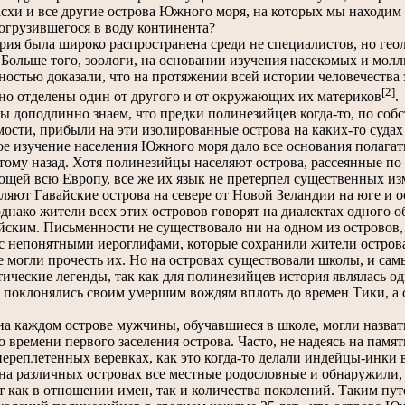
схи и все другие острова Южного моря, на которых мы находим
огрузившегося в воду континента?
я была широко распространена среди не специалистов, но геол
 Больше того, зоологи, на основании изучения насекомых и мол
остью доказали, что на протяжении всей истории человечества э
[2]
но отделены один от другого и от окружающих их материков
.
 доподлинно знаем, что предки полинезийцев когда-то, по соб
ости, прибыли на эти изолированные острова на каких-то судах 
е изучение населения Южного моря дало все основания полагать
тому назад. Хотя полинезийцы населяют острова, рассеянные по 
щей всю Европу, все же их язык не претерпел существенных из
ляют Гавайские острова на севере от Новой Зеландии на юге и о
однако жители всех этих островов говорят на диалектах одного 
ским. Письменности не существовало ни на одном из островов, 
с непонятными иероглифами, которые сохранили жители острова
 могли прочесть их. Но на островах существовали школы, и са
ические легенды, так как для полинезийцев история являлась 
 поклонялись своим умершим вождям вплоть до времен Тики, а 
каждом острове мужчины, обучавшиеся в школе, могли назвать
о времени первого заселения острова. Часто, не надеясь на памя
переплетенных веревках, как это когда-то делали индейцы-инки
на различных островах все местные родословные и обнаружили,
 как в отношении имен, так и количества поколений. Таким путе