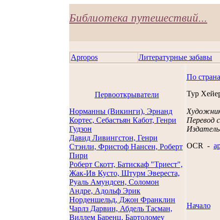
Библиотека путешествий...
Apropos
Литературные забавы
По стран
Тур Хейе
Первооткрыватели
Норманны (Викинги), Эрнанд
Художник
Кортес, Себастьян Кабот, Генри
Перевод с
Гудзон
Издательс
Давид Ливингстон, Генри
OCR -
a
Стэнли, Фристоф Нансен, Роберт
Пири
Роберт Скотт, Батискаф "Триест",
Жак-Ив Кусто, Штурм Эвереста,
Руаль Амундсен, Соломон
Андре, Адольф Эрик
Норденшельд, Джон Франклин
Начало
Чарлз Дарвин, Абдель Тасман,
Виллем Баренц, Бартоломеу