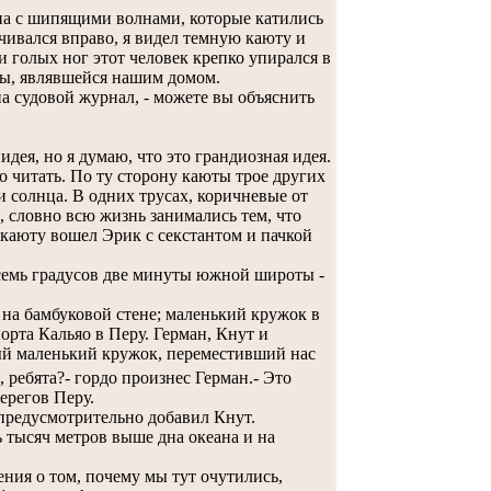
на с шипящими волнами, которые катились
чивался вправо, я видел темную каюту и
и голых ног этот человек крепко упирался в
ты, являвшейся нашим домом.
на судовой журнал, - можете вы объяснить
идея, но я думаю, что это грандиозная идея.
читать. По ту сторону каюты трое других
 солнца. В одних трусах, коричневые от
, словно всю жизнь занимались тем, что
 каюту вошел Эрик с секстантом и пачкой
семь градусов две минуты южной широты -
на бамбуковой стене; маленький кружок в
орта Кальяо в Перу. Герман, Кнут и
ый маленький кружок, переместивший нас
 ребята?- гордо произнес Герман.- Это
ерегов Перу.
 предусмотрительно добавил Кнут.
 тысяч метров выше дна океана и на
ния о том, почему мы тут очутились,