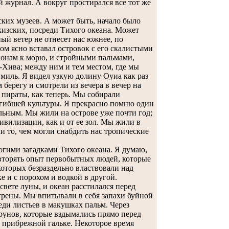
й журнал. А вокруг простирался все тот же
ких музеев. А может быть, начало было
кизских, посреди Тихого океана. Может
ный ветер не отнесет нас южнее, по
м ясно вставал островок с его скалистыми
лонам к морю, и стройными пальмами,
-Хива; между ним и тем местом, где мы
 миль. Я видел узкую долину Оуиа как раз
 берегу и смотрели из вечера в вечер на
 пираты, как теперь. Мы собирали
огибшей культуры. Я прекрасно помню один
льным. Мы жили на острове уже почти год;
цивилизации, как и от ее зол. Мы жили в
ли то, чем могли снабдить нас тропические
гими загадками Тихого океана. Я думаю,
вторять опыт первобытных людей, которые
которых безраздельно властвовали над
 и с порохом и водкой в другой.
свете луны, и океан расстилался перед
трены. Мы впитывали в себя запахи буйной
еди листьев в макушках пальм. Через
рунов, которые вздымались прямо перед
в прибрежной гальке. Некоторое время