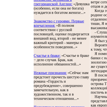
ветре сот
грегорианской Англии:
«Девушка
отцов и д
(особенно, если она не богата)
Когда это
нуждается в богатом женихе...»
родине ос
отдаленно
Знакомство с героями. Первые
тиши, Я н
впечатления:
«В полном
высаживал
соответствии с русской
- Слушай
пословицей, оценке подвергается
изумител
внешний вид, второй - не менее
Я был уве
важный критерий - манеры и
Вероятно,
особенности поведения...»
к тому, ч
Я помню, 
Счастье в браке:
«Счастье в браке
банки с 
− дело случая. Брак, как
зоологию
исполнение обязанностей...»
же сущест
легендарн
Нежные признания:
«Cейчас нам
В послед
предстоит прочесть шестую главу
призрачно
романа «Гордость и
острова 
предубеждение», совершенно
коллекций
замечательную, как в
постичь в
художественном, так и в
Научные 
техническом отношении...»
представл
как европ