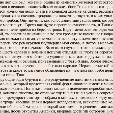
ню лет. Он был, конечно, одним из немногих жителей этих остр
едов о великом полинезийском вожде - боге Тики, сыне солнца, 
й ночью мы легли спать в маленькой хижине на сваях, рассказы
тровитян за океаном продолжали навязчиво звучать в моих уша
го прибоя. Они звучали, как голос давно минувших дней, которы
е мог заснуть. Время как будто перестало существовать, и Тики
ся в пене прибоя на берег острова. Вдруг меня осенила одна мыс
, ты обратила внимание на то, что громадные каменные изобра
ьно похожи на гигантские монолитные статуи, памятники исч
рен, что рев бурунов подтвердил мои слова, А потом я мало-по
 с этого все и началось. Во всяком случае, с этого началась це
то шесть человек и зеленый попугай отплыли на плоту от берег
как испугался мой отец и удивились моя мать и друзья, когда,
насекомыми и рыбами, привезенными с Фату-Хивы, Зоологическо
 и взяться за изучение первобытных народов. Нераскрытые тай
вовать какое-то разумное объяснение их - и я поставил себе цель
ом герое Тики.
ующие годы буруны и полуразрушенные памятники в джунглях б
го сна, который представлял собой фон и аккомпанемент к мои
Тихого океана. Попытки понять мысли и поведение первобытны
, конечно, тщетны, но столь же тщетны были бы усилия соврем
сю премудрость, которая собрана в книгах, занимающих одну по
труды, хроники эпохи первых исследований, бесчисленные ко
яли обильный материал, который мог помочь в решении занимав
ейцы, после открытия Америки, впервые достигли островов Тихо