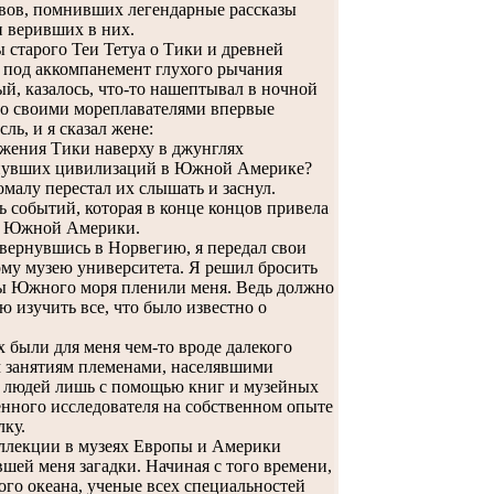
овов, помнивших легендарные рассказы
и веривших в них.
 старого Теи Тетуа о Тики и древней
х под аккомпанемент глухого рычания
й, казалось, что-то нашептывал в ночной
 со своими мореплавателями впервые
ль, и я сказал жене:
жения Тики наверху в джунглях
езнувших цивилизаций в Южной Америке?
малу перестал их слышать и заснул.
пь событий, которая в конце концов привела
ов Южной Америки.
 вернувшись в Норвегию, я передал свои
му музею университета. Я решил бросить
ны Южного моря пленили меня. Ведь должно
ю изучить все, что было известно о
ыли для меня чем-то вроде далекого
м занятиям племенами, населявшими
х людей лишь с помощью книг и музейных
енного исследователя на собственном опыте
лку.
ллекции в музеях Европы и Америки
шей меня загадки. Начиная с того времени,
го океана, ученые всех специальностей