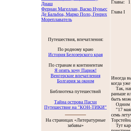
Главы: 
Диаш
Фернан Магеллан, Васко Нуньес
Глава I
Де Бальбоа, Марко Поло, Генрих
Мореплаватель
Путешествия, впечатления:
По родному краю
История Белозерского края
По странам и континентам
Я опять хочу Париж!
Венгерские впечатления
Иногда вы
Болгария за окном
когда уже
Так, напр
Библиотека путешествий
раньше ил
быть може
Тайна острова Пасхи
Одним та
Путешествие на "КОН-ТИКИ"
"17 мая. 
семь лету
На страницах «Литературные
Торстейна
забавы»
Тут каран
поистине 