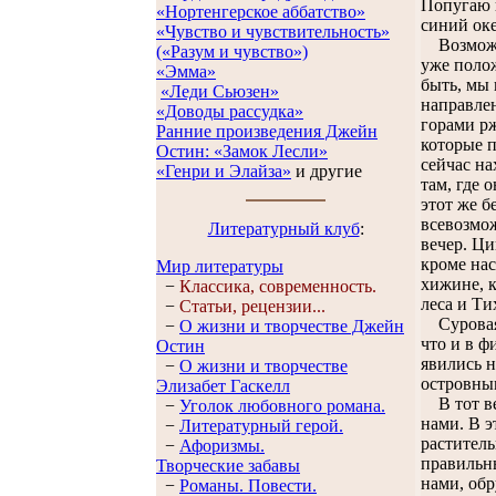
Попугаю н
«Нортенгерское аббатство»
синий оке
«Чувство и чувствительность»
Возможно,
(«Разум и чувство»)
уже полож
«Эмма»
быть, мы 
«Леди Сьюзен»
направлен
«Доводы рассудка»
горами рж
Ранние произведения Джейн
которые п
Остин:
«Замок Лесли»
сейчас на
«Генри и Элайза»
и другие
там, где 
этот же б
всевозмо
Литературный клуб
:
вечер. Ци
кроме нас
Мир литературы
хижине, к
−
Классика, современность.
леса и Ти
−
Статьи, рецензии...
Суровая, 
−
О жизни и творчестве Джейн
что и в ф
Остин
явились н
−
О жизни и творчестве
островным
Элизабет Гaскелл
В тот веч
−
Уголок любовного романа.
нами. В э
−
Литературный герой.
раститель
−
Афоризмы.
правильн
Творческие забавы
нами, обр
−
Романы. Повести.