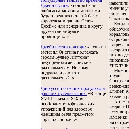
Популярные танцы во времена
накопили
Джейн Остин:
«танцы были
мнения уч
любимым занятием молодежи —
объяснени
будь то великосветский бал с
Тихого ок
королевском дворце Сент-
Когда пер
Джеймс или вечеринка в кругу
обнаружил
друзей где-нибудь в
коралловы
провинции...»
островов
встречавш
Джейн Остин и денди:
«Пушкин
которого 
заставил Онегина подражать
них возд
героям Булвер-Литтона* —
пирамиды
безупречным английским
этих тайн
джентльменам. Но кому
Можно уве
подражали сами эти
трудов.
джентльмены?..»
Специалис
выдержива
Дискуссии о пеших прогулках и
Египет, К
дальних путешествиях:
«В конце
каждый ра
XVIII – начале XIX века
А там, г
необходимость физических
острове П
упражнений для здоровья
всем вет
женщины была предметом
Америки, 
горячих споров...»
на остро
когда-то 