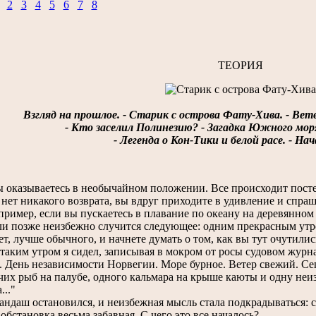
1
2
3
4
5
6
7
8
ТЕОРИЯ
Взгляд на прошлое. - Старик с острова Фату-Хива. - Вете
- Кто заселил Полинезию? - Загадка Южного моря
- Легенда о Кон-Тики и белой расе. - На
 оказываетесь в необычайном положении. Все происходит посте
 нет никакого возврата, вы вдруг приходите в удивление и спраш
имер, если вы пускаетесь в плавание по океану на деревянном 
и позже неизбежно случится следующее: одним прекрасным утро
т, лучше обычного, и начнете думать о том, как вы тут очутилис
ким утром я сидел, записывая в мокром от росы судовом журна
День независимости Норвегии. Море бурное. Ветер свежий. Сег
чих рыб на палубе, одного кальмара на крыше каюты и одну не
..."
даш остановился, и неизбежная мысль стала подкрадываться: ст
обстановка весьма забавная. С чего это все началось?