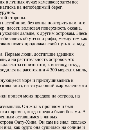
их в лунных лучах камешков; затем все
о натиска на непобедимый берег.
бурунов.
этой стороны.
настойчиво, без конца повторять нам, что
ер, пассат, волновал поверхность океана,
и уходили дальше, к другим островам. Здесь
азбивались об утесы и рифы, между тем как
сяких помех продолжал свой путь к западу,
ка. Первые люди, достигшие здешних
ли, а на растительность островов это
далеко за горизонтом, к востоку, откуда
одился на расстоянии 4 300 морских миль,
лнующееся море и прислушивались к
 взгляд вниз, на затухающий жар маленького
ки привел моих предков на острова, на
размышляя. Он жил в прошлом и был
леких времен, когда предки были богами. А
ственным оставшимся в живых
трова Фату-Хива. Он сам не знал, сколько
й вид, как будто она сушилась на солнце и