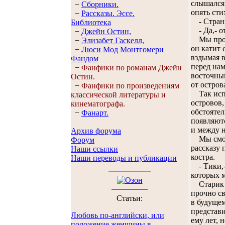
слышался 
−
Сборники.
опять сти
−
Рассказы. Эссe.
- Странно
Библиотека
- Да,- от
−
Джейн Остин,
Мы продол
−
Элизабет Гaскелл,
он катит 
−
Люси Мод Монтгомери
вздымая в
Фандом
перед нам
−
Фанфики по романам Джейн
восточный
Остин.
от остров
−
Фанфики по произведениям
Так испок
классической литературы и
островов,
кинематографа.
обстоятел
−
Фанарт.
появляютс
и между н
Архив форума
Мы смотр
Форум
рассказу 
Наши ссылки
костра.
Наши переводы и публикации
- Тики,- 
которых м
Старик п
прочно св
Статьи:
в будущем
представи
Любовь по-английски, или
ему лет, 
положение женщины в