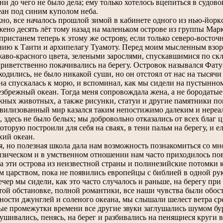
и до чего не было дела; ему только хотелось вцепиться в судово
ан под синим куполом неба.
 все началось прошлой зимой в кабинете одного из нью-йоркс
ено десять лёт тому назад на маленьком острове из группы Мар
пристанем теперь к этому же острову, если только северо-восточ
ию к Таити и архипелагу Туамоту. Перед моим мысленным взоро
аво-красного цвета, зелеными зарослями, спускавшимися по ск
риветственно покачивались на берегу. Островок назывался Фату
ходились, не было никакой суши, но он отстоял от нас на тысячи
она спускалась к морю, и вспоминал, как мы сидели на пустынном
езбрежный океан. Тогда меня сопровождала жена, а не бородатые
жных животных, а также рисунки, статуи и другие памятники п
вилизованный мир казался таким непостижимо далеким и нереа
, здесь не было белых; мы добровольно отказались от всех благ 
оторую построили для себя на сваях, в тени пальм на берегу, и е
хий океан.
но полезная школа дала нам возможность познакомиться со мно
изическом и в умственном отношении нам часто приходилось по
а эти острова из неизвестной страны и полинезийские потомки 
 царством, пока не появились европейцы с библией в одной руке
ер мы сидели, как это часто случалось и раньше, на берегу при 
той обстановке, полной романтики, все наши чувства были обос
ности джунглей и соленого океана, мы слышали шелест ветра ср
ые промежутки времени все другие звуки заглушались шумом бу
ушивались, пенясь, на берег и разбивались на пенящиеся круги 