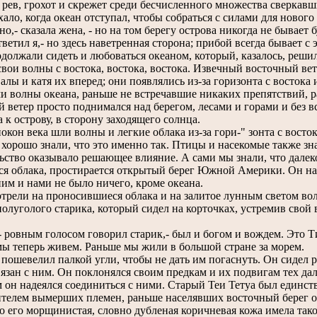
рев, грохот и скрежет среди бесчисленного множества сверкавш
хало, когда океан отступал, чтобы собраться с силами для новог
,- сказала жена, - но на том берегу острова никогда не бывает 
ветил я,- но здесь наветренная сторона; прибой всегда бывает с 
жали сидеть и любоваться океаном, который, казалось, решил 
свои волны с востока, востока, востока. Извечный восточный вет
алы и катя их вперед; они появлялись из-за горизонта с востока 
и волны океана, раньше не встречавшие никаких препятствий, р
 ветер просто поднимался над берегом, лесами и горами и без в
а к острову, в сторону заходящего солнца.
он века шли волны и легкие облака из-за гори-" зонта с восто
 хорошо знали, что это именно так. Птицы и насекомые также зна
ьство оказывало решающее влияние. А сами мы знали, что далеко-
я облака, простирается открытый берег Южной Америки. Он нах
им и нами не было ничего, кроме океана.
ели на проносившиеся облака и на залитое лунным светом во
полуголого старика, который сидел на корточках, устремив свой
ровным голосом говорил старик,- был и богом и вождем. Это Ти
ы теперь живем. Раньше мы жили в большой стране за морем.
ошевелил палкой угли, чтобы не дать им погаснуть. Он сидел 
язан с ним. Он поклонялся своим предкам и их подвигам тех да
 он надеялся соединиться с ними. Старый Теи Тетуа был един
телем вымерших племен, раньше населявших восточный берег ос
но его морщинистая, словно дубленая коричневая кожа имела тако