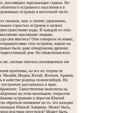
ах, населявших окружающие страны. Но
собленного островного населения и в
ированных островах в восточной части
х океанов, они, к своему удивлению,
еньких гористых островов и низких
 пространствами воды. И каждый из этих
- высокими красивыми людьми,
уда они явились? Они говорили на языке,
ооткрывателями этих островов, нашли на
стровах были даже обнаружены древние
тырехэтажный дом. Но объяснения всех
о же, сколько имелось посвященных им
ния проблемы, но все их теории не
. Малайя, Индия, Китай, Япония, Аравия,
сь в качестве родины полинезийцев. Но
 построение рассыпалось в прах.
оображение. Таинственные монолиты на
найденные на этом маленьком, открытом
жайшими островами и берегом Южной
ли обратили внимание на то, что находки
вилизации Южной Америки. Может быть,
й впоследствии опустился? Может быть,