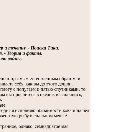
р и течение. - Поиски Тики.
. - Теория и факты.
чало войны.
пенно, самым естественным образом; и
иваете себя, как вы до этого дошли.
плоту с попугаем и пятью спутниками, то
м вы проснетесь в океане, выспавшись,
ь.
ле:
одня я исполняю обязанности кока и нашел
известную рыбу в спальном мешке
ранное, однако, семнадцатое мая;