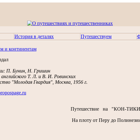
История в деталях
Путешествуем
Ф
ам и континентам
рдал
и: П. Бунин, Н. Гришин
 английского Т. Л. и В. И. Ровинских
тво "Молодая Гвардия", Москва, 1956 г.
propospage.ru
Путешествие на "КОН-ТИКИ
На плоту от Перу до Полинези