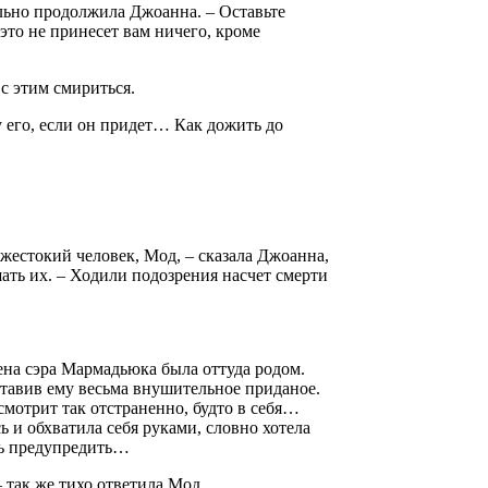
ельно продолжила Джоанна. – Оставьте
это не принесет вам ничего, кроме
с этим смириться.
у его, если он придет… Как дожить до
 жестокий человек, Мод, – сказала Джоанна,
ать их. – Ходили подозрения насчет смерти
жена сэра Мармадьюка была оттуда родом.
ставив ему весьма внушительное приданое.
смотрит так отстраненно, будто в себя…
 и обхватила себя руками, словно хотела
ась предупредить…
 так же тихо ответила Мод.