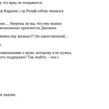
 это вряд ли понравится.
ер Кардоне, сэр Ральф сейчас оказался
рдоне… Уверены ли вы, что ему можно
зволнованно произнесла Джоанна.
бязана ему жизнью?! Он единственный...
.
поминаниями о муже, которому я не нужна,
его поддержки? Так знайте, – она с
 в ладони.