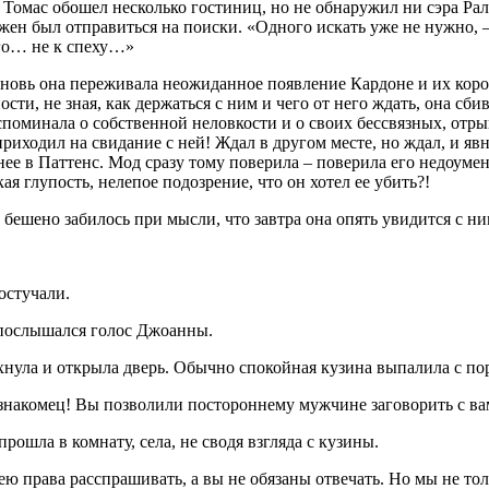
Томас обошел несколько гостиниц, но не обнаружил ни сэра Рал
жен был отправиться на поиски. «Одного искать уже не нужно
ого… не к спеху…»
новь она переживала неожиданное появление Кардоне и их коро
ости, не зная, как держаться с ним и чего от него ждать, она сби
поминала о собственной неловкости и о своих бессвязных, отрыв
риходил на свидание с ней! Ждал в другом месте, но ждал, и яв
нее в Паттенс. Мод сразу тому поверила – поверила его недоумен
кая глупость, нелепое подозрение, что он хотел ее убить?!
 бешено забилось при мысли, что завтра она опять увидится с ни
остучали.
 послышался голос Джоанны.
нула и открыла дверь. Обычно спокойная кузина выпалила с пор
знакомец! Вы позволили постороннему мужчине заговорить с вам
рошла в комнату, села, не сводя взгляда с кузины.
ею права расспрашивать, а вы не обязаны отвечать. Но мы не тол