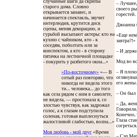
случайные шаги да скрипы
– Лучшее,
старого дома. Словно
своего ры
открывается занавес, и
горестей.
начинается спектакль, звучит
интерлюдия, крутится диск
Джоанна б
сцены, меняя декорацию, и
гурьбой высыпают актеры: кто на
«Еще немн
кухню с чайником, кто - к
завтра?!»
соседям, поболтать или за
конспектом, а кто - в сторону
– И держи
пятачка на лестничной площадке
Мод во вс
- покурить у разбитого окна...»
– Я плохо
«По-восточному»
«— В
оглянувши
сотый раз повторяю, что
его жены
никогда не видела этого
ти... человека... до того
– Он был
как села рядом с ним в самолете,
не видела, — простонала я, со
– Да, жен
злостью чувствуя, как задрожал
Говорили,
голос, а к глазам подступила
Конечно, 
соленая, готовая выплеснуться
Глаза ста
жалостливой слабостью, волна...»
согреться
Моя любовь - мой друг
«Время
– Сэр Мар