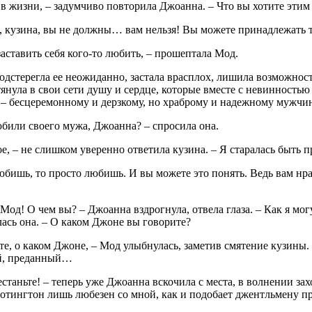
в жизни, – задумчиво повторила Джоанна. – Что вы хотите этим
, кузина, вы не должны… вам нельзя! Вы можете принадлежать т
заставить себя кого-то любить, – прошептала Мод.
дстерегла ее неожиданно, застала врасплох, лишила возможност
тянула в свои сети душу и сердце, которые вместе с невинность
– бесцеремонному и дерзкому, но храброму и надежному мужчин
били своего мужа, Джоанна? – спросила она.
е, – не слишком уверенно ответила кузина. – Я старалась быть
юбишь, то просто любишь. И вы можете это понять. Ведь вам нра
 Мод! О чем вы? – Джоанна вздрогнула, отвела глаза. – Как я м
ась она. – О каком Джоне вы говорите?
те, о каком Джоне, – Мод улыбнулась, заметив смятение кузины.
й, преданный…
естаньте! – теперь уже Джоанна вскочила с места, в волнении за
тингтон лишь любезен со мной, как и подобает джентльмену пр