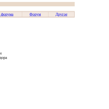
 форума
Форум
Другое
н
дора