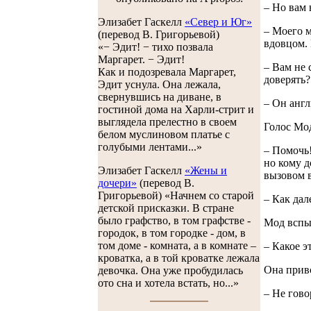
– Но вам 
Элизабет Гаскелл
«Север и Юг»
– Моего м
(перевод В. Григорьевой)
вдовцом. 
«− Эдит! − тихо позвала
Маргарет. − Эдит!
– Вам не 
Как и подозревала Маргарет,
доверять?
Эдит уснула. Она лежала,
свернувшись на диване, в
– Он англ
гостиной дома на Харли-стрит и
выглядела прелестно в своем
Голос Мод
белом муслиновом платье с
голубыми лентами...»
– Помочь!
но кому д
Элизабет Гаскелл
«Жены и
вызовом в
дочери»
(перевод В.
Григорьевой) «Начнем со старой
– Как дал
детской присказки. В стране
было графство, в том графстве -
Мод вспы
городок, в том городке - дом, в
том доме - комната, а в комнате –
– Какое э
кроватка, а в той кроватке лежала
Она привс
девочка. Она уже пробудилась
ото сна и хотела встать, но...»
– Не гово