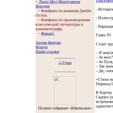
Приложен
−
Люси Мод Монтгомери
Фандом
- Историч
−
Фанфики по романам Джейн
Остин.
- Иллюст
−
Фанфики по произведениям
классической литературы и
- Вариаци
кинематографа.
−
Фанарт.
Глава XI
Архив форума
Стоит тр
Форум
Наши ссылки
– Я замуж 
– За кого?
– За Пуля,
– Так зна
– Да, ст
«Стихи м
Перевод 
В Картер 
Скроуп уе
встревоже
одиночест
Полноe собраниe «Ювенилии»