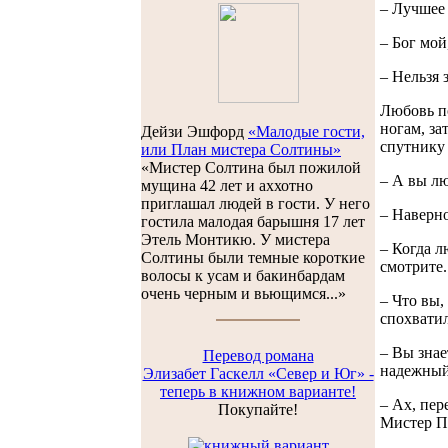
– Лучшее 
– Бог мой
– Нельзя 
Любовь по
ногам, за
Дейзи Эшфорд
«Малодые гости,
спутнику 
или План мистера Солтины»
«Мистер Солтина был пожилой
– А вы лю
мущина 42 лет и аххотно
приглашал людей в гости. У него
– Наверно
гостила малодая барышня 17 лет
Этель Монтикю. У мистера
– Когда л
Солтины были темные короткие
смотрите.
волосы к усам и бакинбардам
очень черным и вьющимся...»
– Что вы,
спохватил
– Вы знае
Перевод романа
надежны
Элизабет Гаскелл «Север и Юг» -
теперь в книжном варианте!
– Ах, пер
Покупайте!
Мистер По