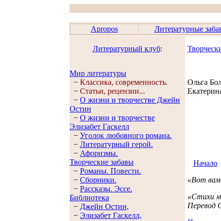
Apropos
Литературные заба
Литературный клуб
:
Творческ
Мир литературы
−
Классика, современность.
Ольга Бо
−
Статьи, рецензии...
Екатерин
−
О жизни и творчестве Джейн
Остин
−
О жизни и творчестве
Элизабет Гaскелл
−
Уголок любовного романа.
−
Литературный герой.
−
Афоризмы.
Творческие забавы
Начало
−
Романы. Повести.
−
Сборники.
«Вот вам 
−
Рассказы. Эссe.
«Стихи м
Библиотека
Перевод 
−
Джейн Остин,
−
Элизабет Гaскелл,