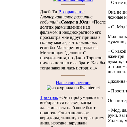
– Он не п
Джей Ти
Возвращение
Она не зн
Альтернативное развитие
ложные н
событий
«Севера и Юга»
«После
– О, Мод!
долгих размышлений над
фильмом и неоднократного его
Мод попыт
просмотра мне вдруг пришла в
мужчине, 
голову мысль, а что было бы,
если бы Маргарет вернулась в
– С какой
Милтон для "делового"
джентри, 
предложения, но Джон Торнтон
думать, ч
ничего не знал о ее брате. Как бы
от положе
тогда закончилась история...»
нежность 
Джоанна о
Наше творчество:
– Простит
Триктрак
«Они пробуждаются и
Она потер
выбираются на свет, когда
далекие часы на башне бьют
– Мод, да
полночь. Они заполняют
руки, вы 
коридоры, тишину которых днем
Уильям, м
лишь изредка нарушали