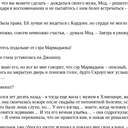
 что вы можете сделать – дождаться своего мужа, Мод, – решит
царя в воспоминаниях и не пытайтесь с ним более встречаться – 
ыла права. Ей лучше не видеться с Кардоне, но сердце не могло 
ожко, совсем немножко счастья, – думала Мод. – Завтра я увиж
тесь подальше от сэра Мармадьюка!
е глаза уставилась на Джоанну.
 знаю его, но все во мне говорит, что сэр Мармадьюк – опасный,
сь на закрытую дверь и понизив голос, будто Скроуп мог услыш
….
 женат?
ился лет десять назад – я тогда еще жила с мужем в Хэмпшире, 
 она скончалась вскоре после свадьбы от непонятной болезни, о
то были лишь слухи, но… У него взгляд… знаете, когда человек 
новятся ледяными… И эта его вечная улыбка… – она содрогнулась
. – Я очень переживала, что он нравится вам, и никак не решал
мадьюк уже сбросил шкуру ягненка и показал мне свои клыки, –