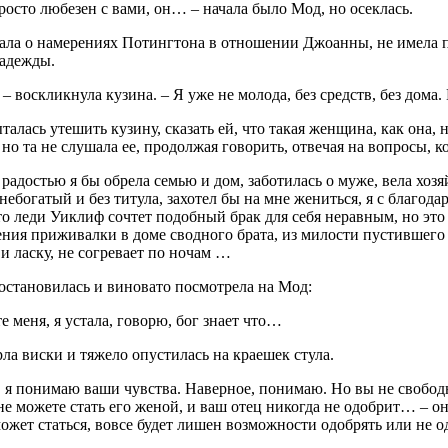
росто любезен с вами, он… – начала было Мод, но осеклась.
ала о намерениях Потингтона в отношении Джоанны, не имела п
адежды.
 – воскликнула кузина. – Я уже не молода, без средств, без дома.
алась утешить кузину, сказать ей, что такая женщина, как она,
но та не слушала ее, продолжая говорить, отвечая на вопросы, к
 радостью я бы обрела семью и дом, заботилась о муже, вела хо
небогатый и без титула, захотел бы на мне жениться, я с благод
то леди Уиклиф сочтет подобный брак для себя неравным, но это 
ния приживалки в доме сводного брата, из милости пустившего 
и ласку, не согревает по ночам …
становилась и виновато посмотрела на Мод:
е меня, я устала, говорю, бог знает что…
ла виски и тяжело опустилась на краешек стула.
, я понимаю ваши чувства. Наверное, понимаю. Но вы не свобо
не можете стать его женой, и ваш отец никогда не одобрит… – он
ожет статься, вовсе будет лишен возможности одобрять или не о