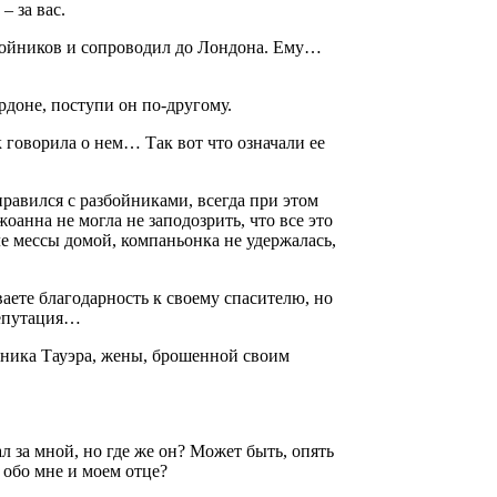
 за вас.
азбойников и сопроводил до Лондона. Ему…
рдоне, поступи он по-другому.
 говорила о нем… Так вот что означали ее
правился с разбойниками, всегда при этом
оанна не могла не заподозрить, что все это
ле мессы домой, компаньонка не удержалась,
аете благодарность к своему спасителю, но
репутация…
узника Тауэра, жены, брошенной своим
ал за мной, но где же он? Может быть, опять
 обо мне и моем отце?