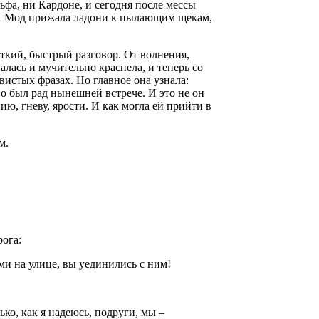
ьфа, ни Кардоне, и сегодня после мессы
, – Мод прижала ладони к пылающим щекам,
ткий, быстрый разговор. От волнения,
валась и мучительно краснела, и теперь со
истых фразах. Но главное она узнала:
но был рад нынешней встрече. И это не он
ию, гневу, ярости. И как могла ей прийти в
м.
ога:
и на улице, вы уединились с ним!
ько, как я надеюсь, подруги, мы –