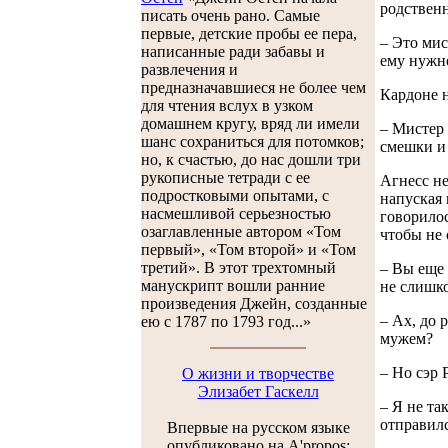
родственн
писать очень рано. Самые
первые, детские пробы ее пера,
– Это мис
написанные ради забавы и
ему нужно
развлечения и
предназначавшиеся не более чем
Кардоне н
для чтения вслух в узком
домашнем кругу, вряд ли имели
– Мистер 
шанс сохраниться для потомков;
смешки и 
но, к счастью, до нас дошли три
рукописные тетради с ее
Агнесс не
подростковыми опытами, с
напуская 
насмешливой серьезностью
говорилос
озаглавленные автором «Том
чтобы не 
первый», «Том второй» и «Том
третий». В этот трехтомный
– Вы еще 
манускрипт вошли ранние
не слишко
произведения Джейн, созданные
– Ах, до 
ею с 1787 по 1793 год...»
мужем?
– Но сэр
О жизни и творчестве
Элизабет Гаскелл
– Я не та
отправилс
Впервые на русском языке
опубликовано на A'propos: