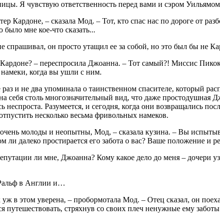
ицы. Я чувствую ответственность перед вами и сэром Уильямом –
тер Кардоне, – сказала Мод. – Тот, кто спас нас по дороге от р
 было мне кое-что сказать...
е спрашивал, он просто утащил ее за собой, но это был бы не Ка
Кардоне? – переспросила Джоанна. – Тот самый?! Миссис Пикок
намеки, когда вы ушли с ним.
 раз и не два упоминала о таинственном спасителе, который рас
на себя столь многозначительный вид, что даже простодушная Дж
ь неспроста. Разумеется, и сегодня, когда они возвращались пос
отпустить несколько весьма фривольных намеков.
очень молоды и неопытны, Мод, – сказала кузина. – Вы испытыв
м ли далеко простирается его забота о вас? Ваше положение и 
репутации ли мне, Джоанна? Кому какое дело до меня – дочери 
 Ральф в Англии и…
к уж в этом уверена, – пробормотала Мод. – Отец сказал, он поех
я путешествовать, стряхнув со своих плеч ненужные ему заботы