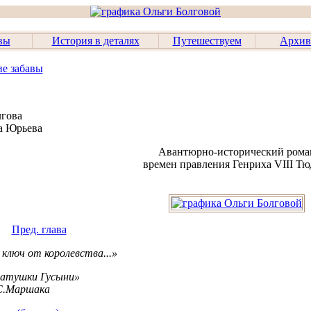
вы
История в деталях
Путешествуем
Архив
ие забавы
лгова
а Юрьева
Авантюрно-исторический рома
времен правления Генриха VIII Тю
Пред. глава
ключ от королевства...»
атушки Гусыни»
С.Маршака