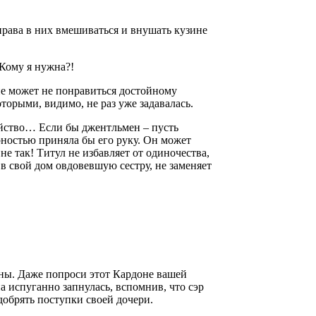
рава в них вмешиваться и внушать кузине
 Кому я нужна?!
 не может не понравиться достойному
оторыми, видимо, не раз уже задавалась.
зяйство… Если бы джентльмен – пусть
арностью приняла бы его руку. Он может
не так! Титул не избавляет от одиночества,
в свой дом овдовевшую сестру, не заменяет
дны. Даже попроси этот Кардоне вашей
а испуганно запнулась, вспомнив, что сэр
добрять поступки своей дочери.