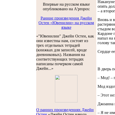
Накануне 
Впервые на русском языке
опять дол
опубликовано на A'propos:
– а втор
Ранние произведения Джейн
Вновь и в
Остен «Ювенилии» на русском
растерянн
языке
стыдом вс
Кардоне п
«"Ювенилии" Джейн Остен, как
напал на 
они известны нам, состоят из
голову та
трех отдельных тетрадей
(книжках для записей, вроде
Сердце ее
дневниковых). Названия на
соответствующих тетрадях
написаны почерком самой
Джейн...»
В дверь п
– Мод! –
Мод вздох
– Этот не
Джоанна п
О ранних произведениях Джейн
– Я не им
Остен
«Джейн Остен начала