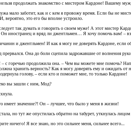
нельзя продолжать знакомство с мистером Кардоне! Вашему мужу
ужа мало заботит, как и с кем я провожу время. Если бы не мист
И, вероятно, это его бы вполне устроило.
следует так думать и говорить о своем муже! А этот мистер Ка
 Он иностранец и вряд ли джентльмен… Я хочу помочь вам! – в
ичанин и джентльмен! И как я могу не доверять Кардоне, если о
 прервался. Она до боли сцепила задрожавшие от волнения руки
 – с горечью продолжила она. – Чем вы можете мне помочь? На
олжна хранить верность? Как я могу доверять ему и ожидать от н
здернула голову, – если кто и поможет мне, то только Кардоне!
еко вы зашли с ним, Мод?
хнула.
то имеет значение?! Он – лучшее, что было у меня в жизни!
тала, но тут же опустилась обратно на табурет, уткнулась лицом
рите ничего! Я все знаю, но это сильнее меня, сильнее всего...