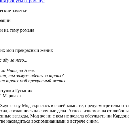
ия (бонусы) к роману:
еские заметки
рации
и на тему романа
оих мой прекрасный жених
иду за него...
 за Чина, за Неля.
чит, ты замуж идешь за троих?
оит троих мой прекрасный жених.
атушки Гусыни»
С.Маршака
Хаус сразу Мод скрылась в своей комнате, предусмотрительно зап
хал, сославшись на срочные дела. Агнесс изнемогала от любопы
нные взгляды, Мод же ни с кем не желала обсуждать ни Кардоне,
ве насладиться воспоминаниями о встрече с ним.