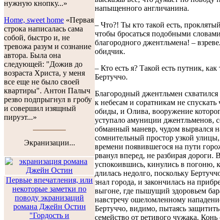
нужную кнопку...»
напыщенного англичанина.
Home, sweet home
«Первая
– Что?! Ты кто такой есть, прокляты
строка написалась сама
чтобы бросаться подобными словами
собой, быстро и, не
благородного джентльмена! – взрев
тревожа разум и сознание
обидчик.
автора. Была она
следующей: "Дожив до
– Кто есть я? Такой есть путник, как
возраста Христа, у меня
Бертуччо.
все еще не было своей
квартиры". Антон Палыч
Благородный джентльмен схватился з
резво подпрыгнул в гробу
к небесам и соратникам не спускать
и совершил изящный
обиды, и Олива, вооружение которо
пируэт...»
уступало амуниции джентльменов, 
обманный маневр, чудом вырвался н
сомнительный простор узкой улицы, 
Экранизации...
времени появившегося на пути горо
рванул вперед, не разбирая дороги. 
успокоившись, кинулись в погоню, к
длилась недолго, поскольку Бертучч
Первые впечатления, или
знал города, и закончилась на приб
некоторые заметки по
выгоне, где пышущий здоровьем бар
поводу экранизаций
навстречу ошеломленному нападен
романа Джейн Остин
Бертуччо, видимо, пытаясь защитить
"Гордость и
семейство от ретивого чужака. Конь 