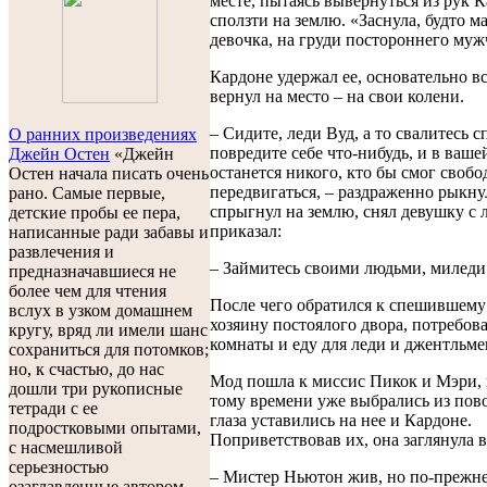
месте, пытаясь вывернуться из рук 
сползти на землю. «Заснула, будто м
девочка, на груди постороннего муж
Кардоне удержал ее, основательно в
вернул на место – на свои колени.
– Сидите, леди Вуд, а то свалитесь с
О ранних произведениях
повредите себе что-нибудь, и в ваше
Джейн Остен
«Джейн
останется никого, кто бы смог свобо
Остен начала писать очень
передвигаться, – раздраженно рыкну
рано. Самые первые,
спрыгнул на землю, снял девушку с 
детские пробы ее пера,
приказал:
написанные ради забавы и
развлечения и
– Займитесь своими людьми, миледи
предназначавшиеся не
более чем для чтения
После чего обратился к спешившему
вслух в узком домашнем
хозяину постоялого двора, потребова
кругу, вряд ли имели шанс
комнаты и еду для леди и джентльме
сохраниться для потомков;
но, к счастью, до нас
Мод пошла к миссис Пикок и Мэри, 
дошли три рукописные
тому времени уже выбрались из пово
тетради с ее
глаза уставились на нее и Кардоне.
подростковыми опытами,
Поприветствовав их, она заглянула в
с насмешливой
серьезностью
– Мистер Ньютон жив, но по-прежне
озаглавленные автором