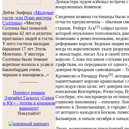
Донкастера чудом избежал встречи с
вооруженных йоменов.
Дейзи Эшфорд
«Малодые
Сведения хозяина гостиницы были о
гости, или План мистера
отчасти преувеличены – обычная сме
Солтины»
«Мистер
[3]
страхов. Роберт Аск
собрал целую
Солтина был пожилой
которой неуклонно пополнялись дж
мущина 42 лет и аххотно
йоменами и ремесленниками, недо
приглашал людей в гости.
реформами короля. Бедным людям не
У него гостила малодая
когда по королевскому указу разруш
барышня 17 лет Этель
и монастыри, писал Аск в своей пет
Монтикю. У мистера
королю. Слова послания слухами раз
Солтины были темные
графствам, их передавали от одного 
короткие волосы к усам и
доверия безродным самозванцам – Т
бакинбардам очень
[4]
черным и вьющимся...»
Кромвелю и Ричарду Ричу
, котор
нашептывают королю крамольные сл
преследуя свои цели; нет доверия н
епископам Кентербери, Рочестера, В
Перевод романа
Солсбери, что ниспровергли истинну
Элизабет Гаскелл «Север
главному виновнику – епископу Лин
и Юг» - теперь в книжном
именно в Линкольншире, в городке Л
варианте!
от которого находился Боском, поме
Покупайте!
Бальмеров, в начале октября и начал
Люди, возмущенные предстоящей ре