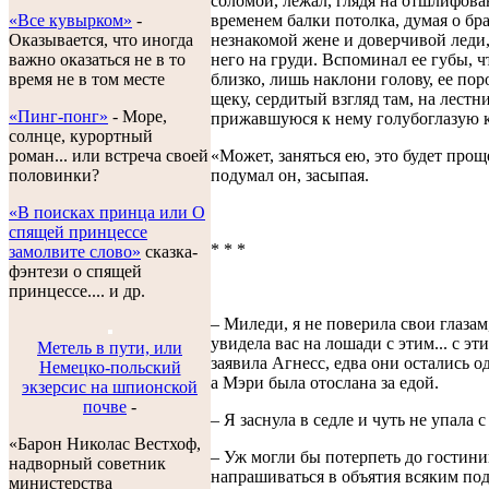
соломой, лежал, глядя на отшлифов
«Все кувырком»
-
временем балки потолка, думая о бра
Оказывается, что иногда
незнакомой жене и доверчивой леди,
важно оказаться не в то
него на груди. Вспоминал ее губы, ч
время не в том месте
близко, лишь наклони голову, ее по
щеку, сердитый взгляд там, на лестниц
«Пинг-понг»
- Море,
прижавшуюся к нему голубоглазую 
солнце, курортный
роман... или встреча своей
«Может, заняться ею, это будет проще
половинки?
подумал он, засыпая.
«В поисках принца или О
спящей принцессе
* * *
замолвите слово»
сказка-
фэнтези о спящей
принцессе.... и др.
– Миледи, я не поверила свои глазам
увидела вас на лошади с этим... с эт
Метель в пути, или
заявила Агнесс, едва они остались о
Немецко-польский
а Мэри была отослана за едой.
экзерсис на шпионской
почве
-
– Я заснула в седле и чуть не упала 
«Барон Николас Вестхоф,
– Уж могли бы потерпеть до гостини
надворный советник
напрашиваться в объятия всяким по
министерства