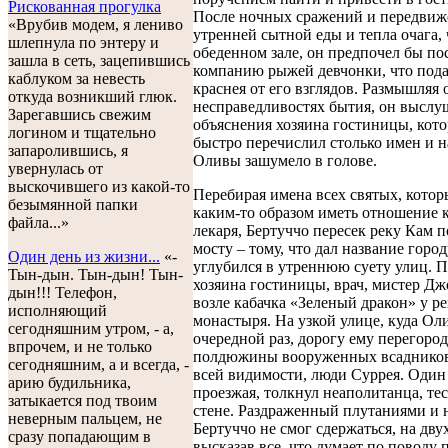
Рискованная прогулка
После ночных сражений и передвиж
«Врубив модем, я лениво
утренней сытной еды и тепла очага, 
шлепнула по энтеру и
обеденном зале, он предпочел бы по
зашла в сеть, зацепившись
компанию рыжей девчонки, что пода
каблуком за невесть
краснея от его взглядов. Размышляя 
откуда возникший глюк.
несправедливостях бытия, он выслу
Зарегавшись свежим
объяснения хозяина гостиницы, кот
логином и тщательно
быстро перечислил столько имен и н
запаролившись, я
Оливы зашумело в голове.
увернулась от
выскочившего из какой-то
Перебирая имена всех святых, котор
безымянной папки
каким-то образом иметь отношение 
файла...»
лекаря, Бертуччо пересек реку Кам 
мосту – тому, что дал название город
Один день из жизни...
«-
углубился в утреннюю суету улиц. П
Тын-дын. Тын-дын! Тын-
хозяина гостиницы, врач, мистер Дж
дын!!! Телефон,
возле кабачка «Зеленый дракон» у р
исполняющий
монастыря. На узкой улице, куда Ол
сегодняшним утром, - а,
очередной раз, дорогу ему перегоро
впрочем, и не только
полдюжины вооруженных всадников.
сегодняшним, а и всегда, -
всей видимости, люди Суррея. Один 
арию будильника,
проезжая, толкнул неаполитанца, тес
затыкается под твоим
стене. Раздраженный плутаниями и
неверным пальцем, не
Бертуччо не смог сдержаться, на дву
сразу попадающим в
высказав все, что думает по поводу 