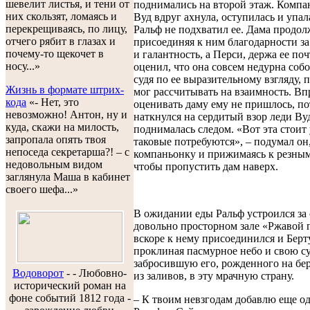
шевелит листья, и тени от
поднимались на второй этаж. Компа
них скользят, ломаясь и
Вуд вдруг ахнула, оступилась и упал
перекрещиваясь, по лицу,
Ральф не подхватил ее. Дама продол
отчего рябит в глазах и
присоединяя к ним благодарности за
почему-то щекочет в
и галантность, а Перси, держа ее поч
носу...»
оценил, что она совсем недурна собо
судя по ее выразительному взгляду, 
Жизнь в формате штрих-
мог рассчитывать на взаимность. Вп
кода
«- Нет, это
оценивать даму ему не пришлось, по
невозможно! Антон, ну и
наткнулся на сердитый взор леди Вуд
куда, скажи на милость,
поднималась следом. «Вот эта стоит
запропала опять твоя
таковые потребуются», – подумал он
непоседа секретарша?! – с
компаньонку и прижимаясь к резным
недовольным видом
чтобы пропустить дам наверх.
заглянула Маша в кабинет
своего шефа...»
В ожидании еды Ральф устроился за 
довольно просторном зале «Ржавой 
вскоре к нему присоединился и Берт
проклиная пасмурное небо и свою су
забросившую его, рожденного на бе
Водоворот
-
- Любовно-
из заливов, в эту мрачную страну.
исторический роман на
фоне событий 1812 года -
– К твоим невзгодам добавлю еще одн