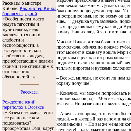
Кардоне превосходно владеет мечом
Рассказы о мистере
человеком надежным. Думаю, под е
Киббле:
Как мистер Киббл
благополучно доедем до города. У н
боролся с фауной
иностранное имя, но по всему он ан
«Особенности моего
еще... – девушка чуть замялась, подб
недуга тягостны и
я... я представилась ему как леди Ву
мучительны, ведь
в виду. Наших людей я о том также 
заключаются они в
слабости и
Миссис Пикок хотела было что-то ска
беспомощности, в
промолчала, обиженно поджав губы,
растерянности, кои
этот момент в комнату вошла Мэри 
свойственны людям,
подносом в руках и взгромоздила его
пренебрегающим делами
подносе стояли кувшин, полный эля,
своими и не спешащим к
теплым пирогом и кусками холодног
отправлению
обязанностей...».
– Все же, миледи, не стоит ли нам зд
охрану получше?
Рассказы
– Конечно, мы можем попробовать н
сопровождающих, – Мод взяла кусок
Рождественский
мясом. – Но разве они окажутся над
переполох в Эссексе
«− Зачем нам омела, если
– А ведь я говорила, что нужно был
все равно не с кем
людей, – в который раз напомнила е
поцеловаться? −
компаньонка. – Но вы же меня никог
пробормотала Эми, вдруг
слушаете! – раздраженно добавила о