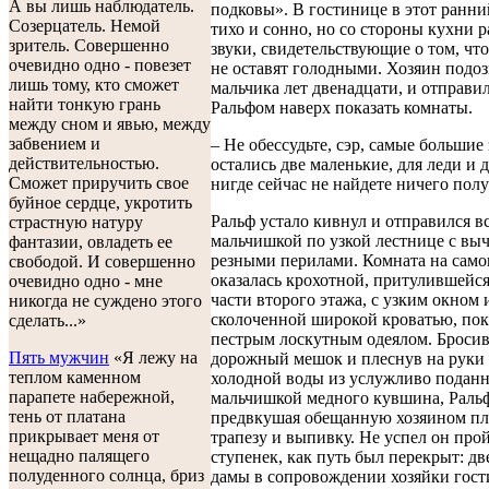
А вы лишь наблюдатель.
подковы». В гостинице в этот ранни
Созерцатель. Немой
тихо и сонно, но со стороны кухни р
зритель. Совершенно
звуки, свидетельствующие о том, чт
очевидно одно - повезет
не оставят голодными. Хозяин подоз
лишь тому, кто сможет
мальчика лет двенадцати, и отправил
найти тонкую грань
Ральфом наверх показать комнаты.
между сном и явью, между
забвением и
– Не обессудьте, сэр, самые большие
действительностью.
остались две маленькие, для леди и д
Сможет приручить свое
нигде сейчас не найдете ничего полу
буйное сердце, укротить
Ральф устало кивнул и отправился вс
страстную натуру
мальчишкой по узкой лестнице с вы
фантазии, овладеть ее
резными перилами. Комната на само
свободой. И совершенно
оказалась крохотной, притулившейся
очевидно одно - мне
части второго этажа, с узким окном 
никогда не суждено этого
сколоченной широкой кроватью, по
сделать...»
пестрым лоскутным одеялом. Бросив
Пять мужчин
«Я лежу на
дорожный мешок и плеснув на руки
теплом каменном
холодной воды из услужливо подан
парапете набережной,
мальчишкой медного кувшина, Ральф
тень от платана
предвкушая обещанную хозяином п
прикрывает меня от
трапезу и выпивку. Не успел он пр
нещадно палящего
ступенек, как путь был перекрыт: д
полуденного солнца, бриз
дамы в сопровождении хозяйки гос