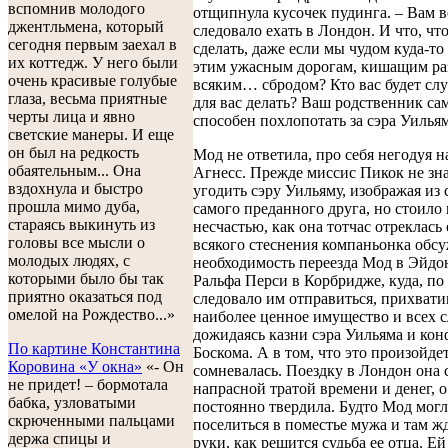
вспомнив молодого
отщипнула кусочек пудинга. – Вам 
джентльмена, который
следовало ехать в Лондон. И что, чт
сегодня первым заехал в
сделать, даже если мы чудом куда-то
их коттедж. У него были
этим ужасным дорогам, кишащим ра
очень красивые голубые
всяким… сбродом? Кто вас будет слу
глаза, весьма приятные
для вас делать? Ваш родственник са
черты лица и явно
способен похлопотать за сэра Уиль
светские манеры. И еще
он был на редкость
Мод не ответила, про себя негодуя н
обаятельным... Она
Агнесс. Прежде миссис Пикок не зна
вздохнула и быстро
угодить сэру Уильяму, изображая из 
прошла мимо дуба,
самого преданного друга, но стоило
стараясь выкинуть из
несчастью, как она тотчас отреклась 
головы все мысли о
всякого стеснения компаньонка обсу
молодых людях, с
необходимость переезда Мод в Эйдон
которыми было бы так
Ральфа Перси в Корбридже, куда, по
приятно оказаться под
следовало им отправиться, прихвати
омелой на Рождество...»
наиболее ценное имущество и всех с
дожидаясь казни сэра Уильяма и ко
По картине Константина
Боскома. А в том, что это произойде
Коровина «У окна»
«- Он
сомневалась. Поездку в Лондон она 
не придет! – бормотала
напрасной тратой времени и денег, о
бабка, узловатыми
постоянно твердила. Будто Мод мог
скрюченными пальцами
поселиться в поместье мужа и там ж
держа спицы и
руки, как решится судьба ее отца. Е