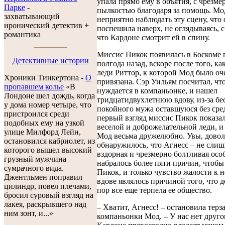
упала прямо ему в объятия, с чрезме
Парке
-
пылкостью благодаря за помощь. Мо
захватывающий
неприятно наблюдать эту сцену, что 
иронический детектив +
поспешила наверх, не оглядываясь, 
романтика
что Кардоне смотрит ей в спину.
Миссис Пикок появилась в Боскоме
Детективные истории
полгода назад, вскоре после того, ка
леди Риттор, к которой Мод было оч
Хроники Тинкертона -
O
привязана. Сэр Уильям посчитал, что
пропавшем колье
«В
нуждается в компаньонке, и нашел
Лондоне шел дождь, когда
тридцатидвухлетнюю вдову, из-за бе
у дома номер четыре, что
покойного мужа оставшуюся без сре
пристроился среди
первый взгляд миссис Пикок показал
подобных ему на узкой
веселой и доброжелательной леди, и
улице Милфорд Лейн,
Мод весьма дружелюбно. Увы, довол
остановился кабриолет, из
обнаружилось, что Агнесс – не слиш
которого вышел высокий
вздорная и чрезмерно болтливая осо
грузный мужчина
набралось более пяти причин, чтобы 
сумрачного вида.
Пикок, и только чувство жалости к
Джентльмен поправил
вдове являлось причиной того, что 
цилиндр, повел плечами,
пор все еще терпела ее общество.
бросил суровый взгляд на
лакея, раскрывшего над
– Хватит, Агнесс! – остановила терз
ним зонт, и...»
компаньонки Мод. – У нас нет друго