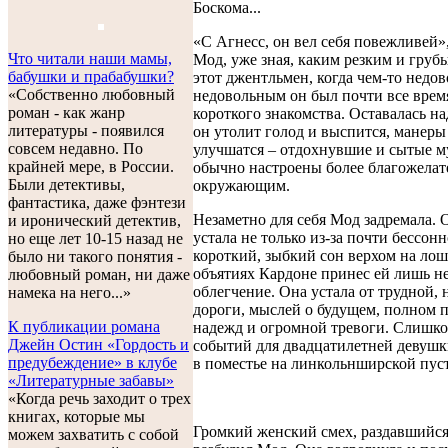
Боскома...
«С Агнесс, он вел себя повежливей»
Что читали наши мамы,
Мод, уже зная, каким резким и груб
бабушки и прабабушки?
этот джентльмен, когда чем-то недов
«Собственно любовный
недовольным он был почти все врем
роман - как жанр
короткого знакомства. Оставалась на
литературы - появился
он утолит голод и выспится, манеры
совсем недавно. По
улучшатся – отдохнувшие и сытые 
крайней мере, в России.
обычно настроены более благожелат
Были детективы,
окружающим.
фантастика, даже фэнтези
Незаметно для себя Мод задремала. 
и иронический детектив,
устала не только из-за почти бессон
но еще лет 10-15 назад не
короткий, зыбкий сон верхом на лош
было ни такого понятия -
объятиях Кардоне принес ей лишь н
любовный роман, ни даже
облегчение. Она устала от трудной,
намека на него...»
дороги, мыслей о будущем, полном 
К публикации романа
надежд и огромной тревоги. Слишк
Джейн Остин «Гордость и
событий для двадцатилетней девуш
предубеждение» в клубе
в поместье на линкольнширской пус
«Литературные забавы»
«Когда речь заходит о трех
книгах, которые мы
Громкий женский смех, раздавшийся
можем захватить с собой