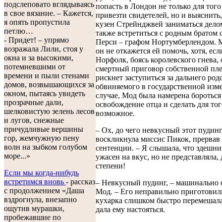
подслеповато вглядываясь
попасть в Лондон не только для тог
в свое вязание. – Кажется,
привезти свидетелей, но и выяснить,
я опять пропустила
кузен Стрейнджвей заниматься делом
петлю…
также встретиться с родным братом 
- Придет! – упрямо
Перси – графом Нортумберлендом. 
возражала Лили, стоя у
он не откажется ей помочь, хотя, есл
окна и за высокими,
Норфолк, боясь королевского гнева, 
потемневшими от
смертный приговор собственной пле
времени и пыли стенами
рискнет заступиться за дальнего род
домов, возвышающихся за
обвиняемого в государственной изм
окном, пытаясь увидеть
случае, Мод была намерена бороться
прозрачные дали,
освобождение отца и сделать для тог
шелковистую зелень лесов
возможное.
и лугов, снежные
причудливые вершины
– Ох, до чего невкусный этот пудинг
гор, жемчужную пену
воскликнула миссис Пикок, прервав
волн на зыбком голубом
сентенции. – Я слышала, что здешн
море...»
ужасен на вкус, но не представляла, 
степени!
Если мы когда-нибудь
встретимся вновь
- рассказ
– Невкусный пудинг, – машинально 
с продолжением «Даша
Мод. – Его неправильно приготовил
вздрогнула, внезапно
кухарка слишком быстро перемешала 
ощутив мурашки,
дала ему настояться.
пробежавшие по