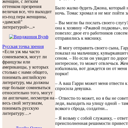
женщин, с легким
оттенком презрения
Было жалко будить Джона, который 
величая все, что выходит
ночь. Томас хромал и не мог пойти з
из-под пера женщины,
«дамской"
– Вы могли бы послать своего слугу?
литературой»...»
она к хозяину «Ржавой подковы», но 
повезло: двое его работников совсем
отправились к мяснику.
Русская точка зрения
– Я могу отправить своего сына, Гар
«Если уж мы часто
показал на мальчишку, кувыркавшего
сомневаемся, могут ли
сеном. – Но если он увидит по дорог
французы или
интересное, то может отвлечься. Жен
американцы, у которых
избаловала, вот дождется он от мен
столько с нами общего,
порки!
понимать английскую
литературу, мы должны
– А ваш Гарри может меня отвести к
еще больше сомневаться
спросила девушка.
относительно того, могут
ли англичане, несмотря на
– Отвести-то может, но я бы не сове
весь свой энтузиазм,
леди, выходить на улицу одной – та
понимать русскую
всякого сброда, солдатни...
литературу…»
– Я возьму с собой служанку, – отве
преисполненная решимости привести