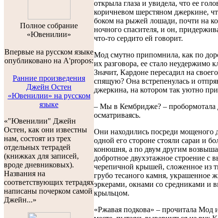
открыла глаза и увидела, что ее голо
коричневом шерстяном джеркине, чт
боком на рыжей лошади, почти на ко
Полноe собраниe
ночного спасителя, и он, придержива
«Ювенилии»
что-то сердито ей говорит.
Впервые на русском языке
Мод смутно припомнила, как по доро
опубликовано на A'propos:
их разговора, ее стало неудержимо к
Значит, Кардоне пересадил на своего 
Ранние произведения
спящую? Она встрепенулась и отпря
Джейн Остен
джеркина, на котором так уютно при
«Ювенилии» на русском
языке
– Мы в Кембридже? – пробормотала 
осматриваясь.
«"Ювенилии" Джейн
Остен, как они известны
Они находились посреди мощеного 
нам, состоят из трех
одной его стороне стояли сараи и б
отдельных тетрадей
конюшня, а по двум другим возвыша
(книжках для записей,
добротное двухэтажное строение с 
вроде дневниковых).
черепичной крышей, сложенное из т
Названия на
грубо тесаного камня, украшенное
соответствующих тетрадях
эркерами, окнами со средниками и 
написаны почерком самой
крыльцом.
Джейн...»
«Ржавая подкова» – прочитала Мод и