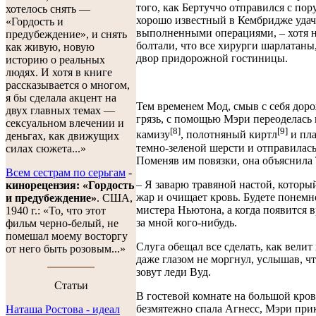
того, как Бертуччо отправился с пор
хотелось снять —
хорошо известный в Кембридже уда
«Гордость и
выполненными операциями, – хотя 
предубеждение», и снять
болтали, что все хирурги шарлатаны,
как живую, новую
двор придорожной гостиницы.
историю о реальных
людях. И хотя в книге
рассказывается о многом,
я бы сделала акцент на
Тем временем Мод, смыв с себя дор
двух главных темах —
грязь, с помощью Мэри переоделась
сексуальном влечении и
[8]
[9]
камизу
, полотняный киртл
и пла
деньгах, как движущих
темно-зеленой шерсти и отправилась
силах сюжета...»
Поменяв им повязки, она объяснила 
Всем сестрам по серьгам
-
– Я заварю травяной настой, которы
кинорецензия: «Гордость
жар и очищает кровь. Будете понемн
и предубеждение»
. США,
мистера Ньютона, а когда появится в
1940 г.: «То, что этот
за мной кого-нибудь.
фильм черно-белый, не
помешал моему восторгу
Слуга обещал все сделать, как велит 
от него быть розовым...»
даже глазом не моргнул, услышав, чт
зовут леди Вуд.
Cтатьи
В гостевой комнате на большой кро
безмятежно спала Агнесс, Мэри при
Наташа Ростова - идеал