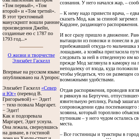
сознания. У него начался жар, – соо
«Том первый», «Том
второй» и «Том третий».
– К нему надо привести врача, – едв
В этот трехтомный
сказать Мод, как за спиной загремел
манускрипт вошли ранние
Кардоне, раздающего распоряжения.
произведения Джейн,
созданные ею с 1787 по
И все сразу пришло в движение. Ран
1793 год...»
вытащили из повозки и понесли в до
прибежавший откуда-то мальчишка з
лошадьми, а хозяйка пригласила пу
О жизни и творчестве
следовать за ней в отведенную им к
Элизабет Гаскелл
прежде Мод заглянула в каморку на 
неподалеку от входа, куда положили
Впервые на русском языке
чтобы убедиться, что он размещен с
опубликовано на A'propos:
возможными удобствами.
Элизабет Гаскелл
«Север
Отдав распоряжения, проводив взгл
и Юг»
(перевод В.
и рявкнув на Бертуччо, отпустившег
Григорьевой) «− Эдит!
язвительную реплику, Ральф зашагал
− тихо позвала Маргарет.
сопровождении едва поспевающего 
− Эдит!
хозяина, который торопливо объясня
Как и подозревала
путникам – у него чудом остались с
Маргарет, Эдит уснула.
места.
Она лежала, свернувшись
на диване, в гостиной
– Все гостиницы и трактиры в город
дома на Харли-стрит и