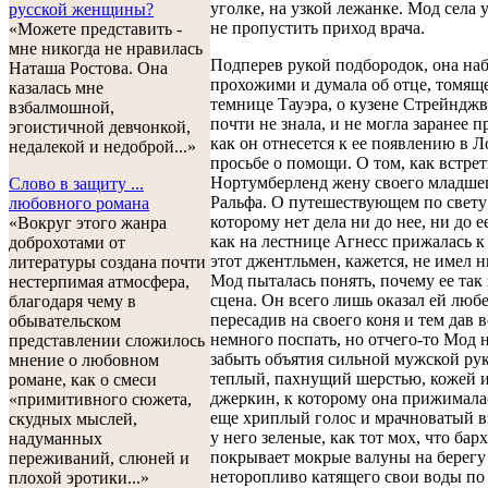
уголке, на узкой лежанке. Мод села 
русской женщины?
не пропустить приход врача.
«Можете представить -
мне никогда не нравилась
Подперев рукой подбородок, она наб
Наташа Ростова. Она
прохожими и думала об отце, томящ
казалась мне
темнице Тауэра, о кузене Стрейнджв
взбалмошной,
почти не знала, и не могла заранее п
эгоистичной девчонкой,
как он отнесется к ее появлению в 
недалекой и недоброй...»
просьбе о помощи. О том, как встрет
Нортумберленд жену своего младшего
Слово в защиту ...
Ральфа. О путешествующем по свету
любовного романа
которому нет дела ни до нее, ни до е
«Вокруг этого жанра
как на лестнице Агнесс прижалась к
доброхотами от
этот джентльмен, кажется, не имел н
литературы создана почти
Мод пыталась понять, почему ее так 
нестерпимая атмосфера,
сцена. Он всего лишь оказал ей любе
благодаря чему в
пересадив на своего коня и тем дав 
обывательском
немного поспать, но отчего-то Мод 
представлении сложилось
забыть объятия сильной мужской рук
мнение о любовном
теплый, пахнущий шерстью, кожей 
романе, как о смеси
джеркин, к которому она прижималас
«примитивного сюжета,
еще хриплый голос и мрачноватый вз
скудных мыслей,
у него зеленые, как тот мох, что бар
надуманных
покрывает мокрые валуны на берегу
переживаний, слюней и
неторопливо катящего свои воды по
плохой эротики...»