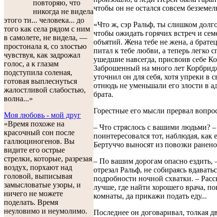
повторяю, что
чтобы он не остался совсем безземе
никогда не видела
этого ти... человека... до
«Что ж, сэр Ральф, ты слишком долго
того как села рядом с ним
чтобы ожидать горячих встреч и се
в самолете, не видела, —
объятий. Жена тебе не жена, а брате
простонала я, со злостью
питал к тебе любви, а теперь легко с
чувствуя, как задрожал
ушедшие навсегда, присвоив себе К
голос, а к глазам
Заброшенный на много лет Корбридж
подступила соленая,
уточнил он для себя, хотя упреки в с
готовая выплеснуться
отнюдь не уменьшали его злости в а
жалостливой слабостью,
брата.
волна...»
Горестные его мысли прервал вопрос
Моя любовь - мой друг
«Время похоже на
– Что стряслось с вашими людьми? 
красочный сон после
поинтересовался тот, наблюдая, как 
галлюциногенов. Вы
Бертуччо выносят из повозки ранено
видите его острые
стрелки, которые, разрезая
– По вашим дорогам опасно ездить, 
воздух, порхают над
отрезал Ральф, не собираясь вдаватьс
головой, выписывая
подробности ночной схватки. – Расс
замысловатые узоры, и
лучше, где найти хорошего врача, п
ничего не можете
комнаты, да прикажи подать еду...
поделать. Время
неуловимо и неумолимо.
Последнее он договаривал, толкая д