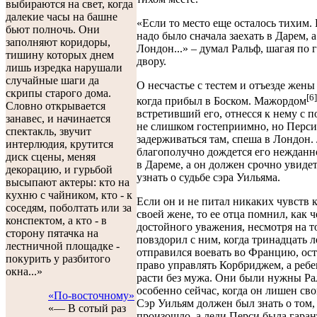
выбираются на свет, когда
далекие часы на башне
«Если то место еще осталось тихим.
бьют полночь. Они
надо было сначала заехать в Дарем, а
заполняют коридоры,
Лондон...» – думал Ральф, шагая по
тишину которых днем
двору.
лишь изредка нарушали
случайные шаги да
О несчастье с тестем и отъезде жены
скрипы старого дома.
[6]
когда прибыл в Боском. Мажордом
Словно открывается
встретивший его, отнесся к нему с 
занавес, и начинается
не слишком гостеприимно, но Перси
спектакль, звучит
задерживаться там, спеша в Лондон.
интерлюдия, крутится
благополучно дождется его нежданн
диск сцены, меняя
в Дареме, а он должен срочно увидет
декорацию, и гурьбой
узнать о судьбе сэра Уильяма.
высыпают актеры: кто на
кухню с чайником, кто - к
Если он и не питал никаких чувств 
соседям, поболтать или за
своей жене, то ее отца помнил, как ч
конспектом, а кто - в
достойного уважения, несмотря на т
сторону пятачка на
повздорил с ним, когда тринадцать л
лестничной площадке -
отправился воевать во Францию, ос
покурить у разбитого
право управлять Корбриджем, а реб
окна...»
расти без мужа. Они были нужны Р
особенно сейчас, когда он лишен сво
«По-восточному»
Сэр Уильям должен был знать о том, 
«— В сотый раз
произошло, а леди Перси была гаран