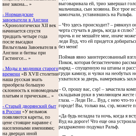
выговаривала ей, трио завершал го
вне закона... »
мальчишка, сын хозяина. Все трое и
замолчали, уставившись на Ральфа.
- Нормандские
завоеватели в Англии
– Что здесь происходит? – рявкнул о
«Хронологически XII век
черта стучать в дверь, когда я сплю?
начинается спустя
прочь и не мешайте мне, иначе може
тридцать четыре года
леди Вуд, что ей придется добирать
после высадки
без меня!
Вильгельма Завоевателя в
Англии и битвы при
Поймав явно заинтересованный взгл
Гастингсе... »
Пикок, которая беззастенчиво рассма
наряд – спущенную на штаны и расс
- Моды и модники старого
груди камизу, и чулки на необутых н
времени
«В XVII столетии
ухватился за дверь, намереваясь захл
наша русская знать
приобрела большую
– О, прошу вас, сэр! – зачастила ком
склонность к новомодным
складывая руки в умоляющем жесте 
платьям и прическам... »
глаза. – Леди Пе... Вуд, с нею что-то
городе! Вы, только вы, сэр, можете 
- Старый дворянский быт
в России
«У вельмож
«Да будь неладна та ночь, когда я вс
появляются кареты, по
Вуд на дороге! Что еще она устроила
цене стоящие наравне с
раздраженно подумал Ральф.
населенными имениями;
на дверцах иной