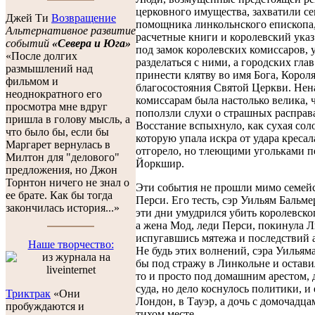
церковного имущества, захватили се
Джей Ти
Возвращение
помощника линкольнского епископа
Альтернативное развитие
расчетные книги и королевский указ
событий
«Севера и Юга»
под замок королевских комиссаров, 
«После долгих
разделаться с ними, а городских гла
размышлений над
принести клятву во имя Бога, Короля
фильмом и
благосостояния Святой Церкви. Нен
неоднократного его
комиссарам была настолько велика, ч
просмотра мне вдруг
поползли слухи о страшных расправ
пришла в голову мысль, а
Восстание вспыхнуло, как сухая сол
что было бы, если бы
которую упала искра от удара кресал
Маргарет вернулась в
отгорело, но тлеющими угольками п
Милтон для "делового"
Йоркшир.
предложения, но Джон
Торнтон ничего не знал о
Эти события не прошли мимо семейс
ее брате. Как бы тогда
Перси. Его тесть, сэр Уильям Бальме
закончилась история...»
эти дни умудрился убить королевско
а жена Мод, леди Перси, покинула 
испугавшись мятежа и последствий а
Наше творчество:
Не будь этих волнений, сэра Уильям
бы под стражу в Линкольне и остави
то и просто под домашним арестом, 
суда, но дело коснулось политики, и 
Триктрак
«Они
Лондон, в Тауэр, а дочь с домочадца
пробуждаются и
тихом месте.