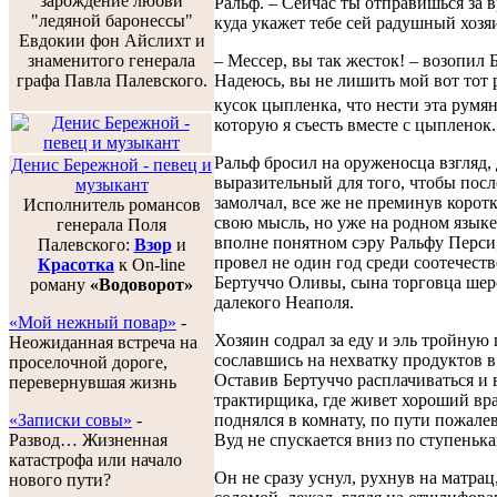
зарождение любви
Ральф. – Сейчас ты отправишься за в
"ледяной баронессы"
куда укажет тебе сей радушный хозя
Евдокии фон Айслихт и
– Мессер, вы так жесток! – возопил 
знаменитого генерала
Надеюсь, вы не лишить мой вот тот
графа Павла Палевского.
кусок цыпленка, что нести эта румян
которую я съесть вместе с цыпленок..
Ральф бросил на оруженосца взгляд,
Денис Бережной - певец и
выразительный для того, чтобы пос
музыкант
замолчал, все же не преминув коротк
Исполнитель романсов
свою мысль, но уже на родном языке
генерала Поля
вполне понятном сэру Ральфу Перси
Палевского:
Взор
и
провел не один год среди соотечест
Красотка
к On-line
Бертуччо Оливы, сына торговца шер
роману
«Водоворот»
далекого Неаполя.
«Мой нежный повар»
-
Хозяин содрал за еду и эль тройную 
Неожиданная встреча на
сославшись на нехватку продуктов в
проселочной дороге,
Оставив Бертуччо расплачиваться и 
перевернувшая жизнь
трактирщика, где живет хороший вра
«Записки совы»
-
поднялся в комнату, по пути пожалев
Развод… Жизненная
Вуд не спускается вниз по ступенька
катастрофа или начало
Он не сразу уснул, рухнув на матра
нового пути?