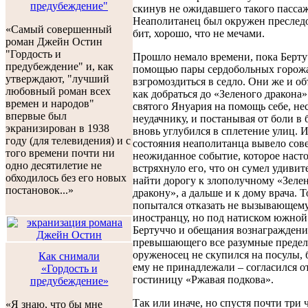
предубеждение"
скинув не ожидавшего такого пассаж
Неаполитанец был окружен преслед
«Самый совершенный
бит, хорошо, что не мечами.
роман Джейн Остин
"Гордость и
Прошло немало времени, пока Берту
предубеждение" и, как
помощью пары сердобольных горож
утверждают, "лучший
взгромоздиться в седло. Они же и об
любовный роман всех
как добраться до «Зеленого дракона
времен и народов"
святого Януария на помощь себе, не
впервые был
неудачнику, и постанывая от боли в 
экранизирован в 1938
вновь углубился в сплетение улиц. 
году (для телевидения) и с
состояния неаполитанца вывело со
того времени почти ни
неожиданное событие, которое наст
одно десятилетие не
встряхнуло его, что он сумел удиви
обходилось без его новых
найти дорогу к злополучному «Зеле
постановок...»
дракону», а дальше и к дому врача. 
попытался отказать не вызывающем
иностранцу, но под натиском южной
Бертуччо и обещания вознаграждени
превышающего все разумные предел
оруженосец не скупился на посулы, 
Как снимали
ему не принадлежали – согласился о
«Гордость и
гостиницу «Ржавая подкова».
предубеждение»
Так или иначе, но спустя почти три 
«Я знаю, что бы мне