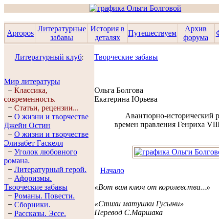
Литературные
История в
Архив
Apropos
Путешествуем
забавы
деталях
форума
Литературный клуб
:
Творческие забавы
Мир литературы
−
Классика,
Ольга Болгова
современность.
Екатерина Юрьева
−
Статьи, рецензии...
Авантюрно-исторический 
−
О жизни и творчестве
времен правления Генриха VII
Джейн Остин
−
О жизни и творчестве
Элизабет Гaскелл
−
Уголок любовного
романа.
−
Литературный герой.
Начало
−
Афоризмы.
Творческие забавы
«Вот вам ключ от королевства...»
−
Романы. Повести.
«Стихи матушки Гусыни»
−
Сборники.
Перевод С.Маршака
−
Рассказы. Эссe.