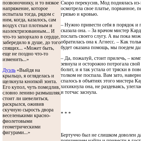
позвоночнику, и то вязкое
Скоро перекусив, Мод поднялась из-з
напряжение, которое
осмотрела свое платье, порванное, 
испытала тогда, рядом с
грязью и кровью.
ним, когда, казалось, сам
– Нужно привести себя в порядок и п
воздух стал плотным и
сказала она. – За врачом мистер Кар
наэлектризованным... И
послать своего слугу. А вы пока мож
что-то запорхало в сердце,
обратилась она к Агнесс. – Как толь
забередило в душе, до того
будет оказана помощь, мы поедем да
спящих... «Может быть,
еще не поздно что-то
– Да, пожалуй, стоит прилечь, – ком
изменить...»
зевнула и осторожно потрогала свой 
болит, и я так устала от тряски в пов
Дуэль
«Выйдя на
толком не поспала. Вам зато, наверн
крыльцо, я огляделась и
спалось в объятиях этого мистера Ка
щелкнула кнопкой зонта.
хихикнула она, не раздеваясь, улегла
Его купол, чуть помедлив,
и тотчас заснула.
словно лениво размышляя,
стоит ли шевелиться,
раскрылся, оживив
скучную сырость двора
* * *
веселенькими красно-
фиолетовыми
геометрическими
фигурами...»
Бертуччо был не слишком доволен 
поручением найти и привести в гост