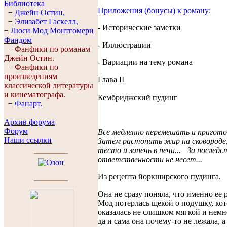
Библиотека
Приложения (бонусы) к роману:
−
Джейн Остин,
−
Элизабет Гaскелл,
- Исторические заметки
−
Люси Мод Монтгомери
Фандом
- Иллюстрации
−
Фанфики по романам
Джейн Остин.
- Вариации на тему романа
−
Фанфики по
произведениям
Глава II
классической литературы
и кинематографа.
Кембриджский пудинг
−
Фанарт.
Архив форума
Форум
Все медленно перемешать и пригот
Наши ссылки
Затем растопить жир на сковороде,
тесто и запечь в печи... За последс
ответственности не несет...
Из рецепта йоркширского пудинга.
Она не сразу поняла, что именно ее 
Мод потерлась щекой о подушку, кот
оказалась не слишком мягкой и немн
да и сама она почему-то не лежала, а