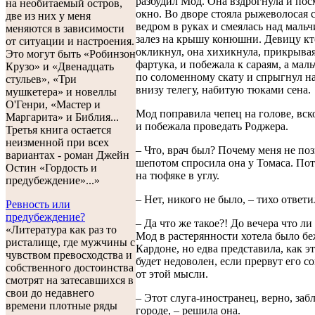
разбудил Мод. Она вздрогнула и пос
на необитаемый остров,
окно. Во дворе стояла рыжеволосая 
две из них у меня
ведром в руках и смеялась над маль
меняются в зависимости
залез на крышу конюшни. Девицу кт
от ситуации и настроения.
окликнул, она хихикнула, прикрыва
Это могут быть «Робинзон
фартука, и побежала к сараям, а мал
Крузо» и «Двенадцать
по соломенному скату и спрыгнул н
стульев», «Три
внизу телегу, набитую тюками сена.
мушкетера» и новеллы
О'Генри, «Мастер и
Мод поправила чепец на голове, вск
Маргарита» и Библия...
и побежала проведать Роджера.
Третья книга остается
неизменной при всех
– Что, врач был? Почему меня не поз
вариантах - роман Джейн
шепотом спросила она у Томаса. По
Остин «Гордость и
на тюфяке в углу.
предубеждение»...»
– Нет, никого не было, – тихо ответи
Ревность или
предубеждение?
– Да что же такое?! До вечера что ли
«Литература как раз то
Мод в растерянности хотела было бе
ристалище, где мужчины с
Кардоне, но едва представила, как э
чувством превосходства и
будет недоволен, если прервут его со
собственного достоинства
от этой мысли.
смотрят на затесавшихся в
свои до недавнего
– Этот слуга-иностранец, верно, заб
времени плотные ряды
городе, – решила она.