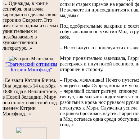
«...Однажды, в конце
оспы и старых шрамов на красной ф
сентября, она взяла
Не желаете ли присоединиться к на
карандаш и сделала свою
мадамы?
героиню Скарлетт. Это
имя стало одним из самых
Под одобрительные выкрики и хохо
удивительных и
собутыльников он ухватил Мод за ру
незабываемых в
себе.
художественной
– Не откажусь от поцелуя этих сладк
литературе...»
Мэри пронзительно завизжала, Гарр
растерялся и пнул ногой военного, 
"Трагический оптимизм
отброшен в сторону.
Кэтрин Мэнсфилд"
– Прочь, мальчишка! Нечего путатьс
«Ее звали Кэтлин Бичем.
у людей графа Суррея, когда им угод
Она родилась 14 октября
– чернявый солдат рыгнул, сплюнул,
1888 года в Веллингтоне,
глянул, как мальчик поднимается с з
в Новой Зеландии. Миру
разбитый в кровь нос рукавом рубаш
она станет известной под
потянулся к Мэри. Служанка успела 
именем Кэтрин
с криком бросилась наутек. Гарри по
Мэнсфилд...»
а Мод осталась одна среди обступив
солдат.