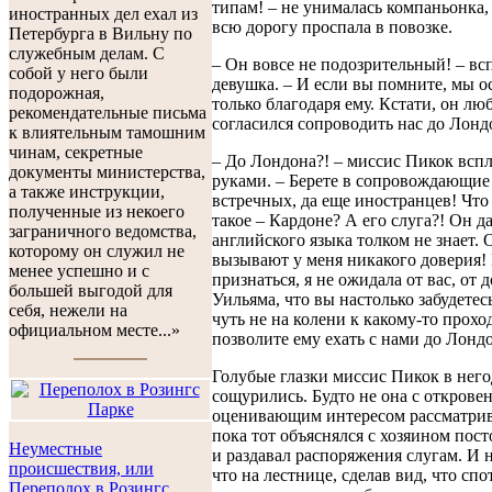
типам! – не унималась компаньонка,
иностранных дел ехал из
всю дорогу проспала в повозке.
Петербурга в Вильну по
служебным делам. С
– Он вовсе не подозрительный! – в
собой у него были
девушка. – И если вы помните, мы 
подорожная,
только благодаря ему. Кстати, он лю
рекомендательные письма
согласился сопроводить нас до Лонд
к влиятельным тамошним
чинам, секретные
– До Лондона?! – миссис Пикок всп
документы министерства,
руками. – Берете в сопровождающие
а также инструкции,
встречных, да еще иностранцев! Что 
полученные из некоего
такое – Кардоне? А его слуга?! Он д
заграничного ведомства,
английского языка толком не знает. 
которому он служил не
вызывают у меня никакого доверия! 
менее успешно и с
признаться, я не ожидала от вас, от 
большей выгодой для
Уильяма, что вы настолько забудетесь
себя, нежели на
чуть не на колени к какому-то прохо
официальном месте...»
позволите ему ехать с нами до Лонд
Голубые глазки миссис Пикок в нег
сощурились. Будто не она с открове
оценивающим интересом рассматрив
пока тот объяснялся с хозяином пост
Неуместные
и раздавал распоряжения слугам. И н
происшествия, или
что на лестнице, сделав вид, что спо
Переполох в Розингс