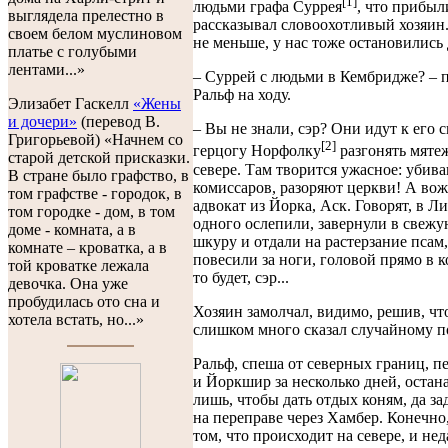
[1]
людьми графа Суррея
, что прибыли
выглядела прелестно в
рассказывал словоохотливый хозяин
своем белом муслиновом
не меньше, у нас тоже остановились
платье с голубыми
лентами...»
– Суррей с людьми в Кембридже? – 
Ральф на ходу.
Элизабет Гаскелл
«Жены
и дочери»
(перевод В.
– Вы не знали, сэр? Они идут к его 
Григорьевой) «Начнем со
[2]
герцогу Норфолку
разгонять мяте
старой детской присказки.
севере. Там творится ужасное: убив
В стране было графство, в
комиссаров, разоряют церкви! А вож
том графстве - городок, в
адвокат из Йорка, Аск. Говорят, в Л
том городке - дом, в том
одного ослепили, завернули в свеж
доме - комната, а в
шкуру и отдали на растерзание псам,
комнате – кроватка, а в
повесили за ноги, головой прямо в 
той кроватке лежала
то будет, сэр...
девочка. Она уже
пробудилась ото сна и
Хозяин замолчал, видимо, решив, что
хотела встать, но...»
слишком много сказал случайному п
Ральф, спеша от северных границ, п
и Йоркшир за несколько дней, остан
лишь, чтобы дать отдых коням, да з
на переправе через Хамбер. Конечно
том, что происходит на севере, и нед