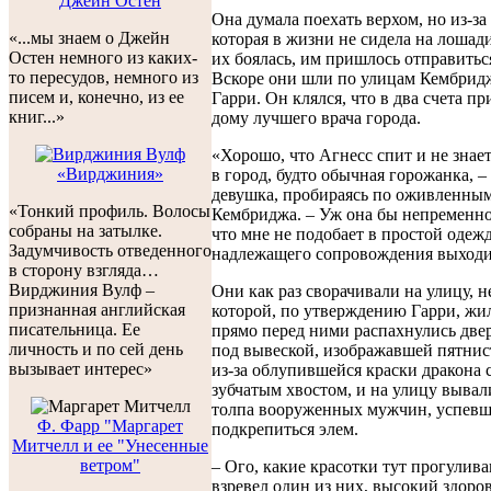
Джейн Остен
Она думала поехать верхом, но из-за
«...мы знаем о Джейн
которая в жизни не сидела на лошад
Остен немного из каких-
их боялась, им пришлось отправитьс
то пересудов, немного из
Вскоре они шли по улицам Кембрид
писем и, конечно, из ее
Гарри. Он клялся, что в два счета пр
книг...»
дому лучшего врача города.
«Хорошо, что Агнесс спит и не знает
«Вирджиния»
в город, будто обычная горожанка, –
девушка, пробираясь по оживленны
«Тонкий профиль. Волосы
Кембриджа. – Уж она бы непременн
собраны на затылке.
что мне не подобает в простой одежд
Задумчивость отведенного
надлежащего сопровождения выходит
в сторону взгляда…
Вирджиния Вулф –
Они как раз сворачивали на улицу, н
признанная английская
которой, по утверждению Гарри, жил
писательница. Ее
прямо перед ними распахнулись две
личность и по сей день
под вывеской, изображавшей пятнис
вызывает интерес»
из-за облупившейся краски дракона
зубчатым хвостом, и на улицу вывал
толпа вооруженных мужчин, успевш
Ф. Фарр "Маргарет
подкрепиться элем.
Митчелл и ее "Унесенные
ветром"
– Ого, какие красотки тут прогулива
взревел один из них, высокий здоро