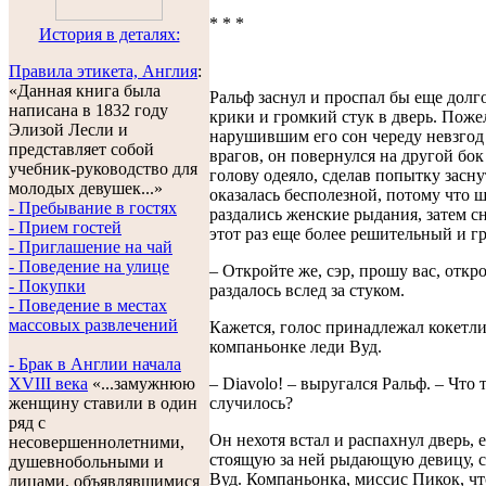
* * *
История в деталях:
Правила этикета, Англия
:
«Данная книга была
Ральф заснул и проспал бы еще долго
написана в 1832 году
крики и громкий стук в дверь. Поже
Элизой Лесли и
нарушившим его сон череду невзгод
представляет собой
врагов, он повернулся на другой бок
учебник-руководство для
голову одеяло, сделав попытку засн
молодых девушек...»
оказалась бесполезной, потому что 
- Пребывание в гостях
раздались женские рыдания, затем сн
- Прием гостей
этот раз еще более решительный и г
- Приглашение на чай
- Поведение на улице
– Откройте же, сэр, прошу вас, откро
- Покупки
раздалось вслед за стуком.
- Поведение в местах
массовых развлечений
Кажется, голос принадлежал кокетл
компаньонке леди Вуд.
- Брак в Англии начала
– Diavolo! – выругался Ральф. – Что 
XVIII века
«...замужнюю
случилось?
женщину ставили в один
ряд с
Он нехотя встал и распахнул дверь, 
несовершеннолетними,
стоящую за ней рыдающую девицу, 
душевнобольными и
Вуд. Компаньонка, миссис Пикок, чт
лицами, объявлявшимися