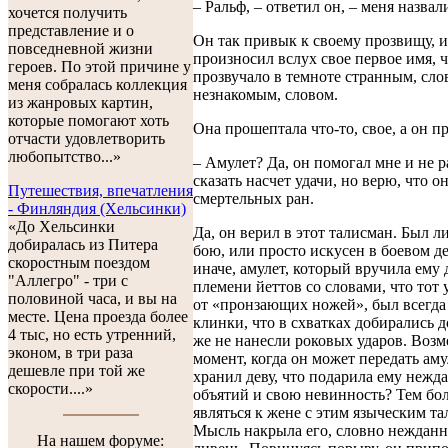
– Ральф, – ответил он, – меня назва
хочется получить
представление и о
Он так привык к своему прозвищу, и
повседневной жизни
произносил вслух свое первое имя, 
героев. По этой причине у
прозвучало в темноте странным, сло
меня собралась коллекция
незнакомым, словом.
из жанровых картин,
которые помогают хоть
Она прошептала что-то, свое, а он п
отчасти удовлетворить
любопытство...»
– Амулет? Да, он помогал мне и не р
сказать насчет удачи, но верю, что он
Путешествия, впечатления
смертельных ран.
- Финляндия (Хельсинки)
«До Хельсинки
Да, он верил в этот талисман. Был л
добиралась из Питера
бою, или просто искусен в боевом де
скоростным поездом
иначе, амулет, который вручила ему
"Аллегро" - три с
племени йеттов со словами, что тот 
половиной часа, и вы на
от «пронзающих ножей», был всегда 
месте. Цена проезда более
клинки, что в схватках добирались до
4 тыс, но есть утренний,
же не нанесли роковых ударов. Возм
эконом, в три раза
момент, когда он может передать аму
дешевле при той же
хранил деву, что подарила ему нежда
скорости....»
объятий и свою невинность? Тем бол
являться к жене с этим языческим т
Мысль накрыла его, словно неждан
На нашем форуме: