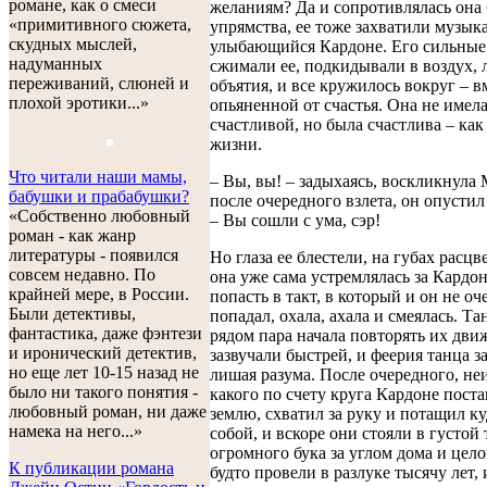
романе, как о смеси
желаниям? Да и сопротивлялась она
«примитивного сюжета,
упрямства, ее тоже захватили музыка
скудных мыслей,
улыбающийся Кардоне. Его сильные
надуманных
сжимали ее, подкидывали в воздух, 
переживаний, слюней и
объятия, и все кружилось вокруг – вм
плохой эротики...»
опьяненной от счастья. Она не имел
счастливой, но была счастлива – как
жизни.
Что читали наши мамы,
– Вы, вы! – задыхаясь, воскликнула 
бабушки и прабабушки?
после очередного взлета, он опустил
«Собственно любовный
– Вы сошли с ума, сэр!
роман - как жанр
литературы - появился
Но глаза ее блестели, на губах расцв
совсем недавно. По
она уже сама устремлялась за Кардон
крайней мере, в России.
попасть в такт, в который и он не оч
Были детективы,
попадал, охала, ахала и смеялась. Т
фантастика, даже фэнтези
рядом пара начала повторять их дви
и иронический детектив,
зазвучали быстрей, и феерия танца з
но еще лет 10-15 назад не
лишая разума. После очередного, не
было ни такого понятия -
какого по счету круга Кардоне пост
любовный роман, ни даже
землю, схватил за руку и потащил ку
намека на него...»
собой, и вскоре они стояли в густой
огромного бука за углом дома и цело
К публикации романа
будто провели в разлуке тысячу лет, 