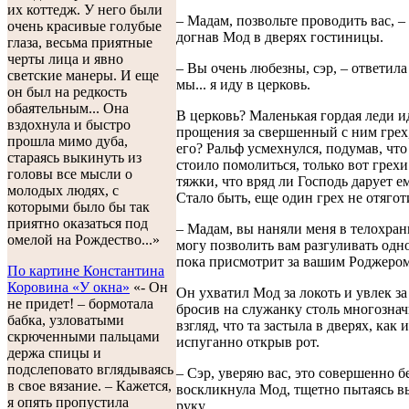
их коттедж. У него были
– Мадам, позвольте проводить вас, – 
очень красивые голубые
догнав Мод в дверях гостиницы.
глаза, весьма приятные
черты лица и явно
– Вы очень любезны, сэр, – ответила
светские манеры. И еще
мы... я иду в церковь.
он был на редкость
обаятельным... Она
В церковь? Маленькая гордая леди и
вздохнула и быстро
прощения за свершенный с ним грех
прошла мимо дуба,
его? Ральф усмехнулся, подумав, что
стараясь выкинуть из
стоило помолиться, только вот грехи
головы все мысли о
тяжки, что вряд ли Господь дарует 
молодых людях, с
Стало быть, еще один грех не отяго
которыми было бы так
приятно оказаться под
– Мадам, вы наняли меня в телохрани
омелой на Рождество...»
могу позволить вам разгуливать одн
пока присмотрит за вашим Роджером
По картине Константина
Коровина «У окна»
«- Он
Он ухватил Мод за локоть и увлек за
не придет! – бормотала
бросив на служанку столь многозна
бабка, узловатыми
взгляд, что та застыла в дверях, как 
скрюченными пальцами
испуганно открыв рот.
держа спицы и
подслеповато вглядываясь
– Сэр, уверяю вас, это совершенно б
в свое вязание. – Кажется,
воскликнула Мод, тщетно пытаясь в
я опять пропустила
руку.