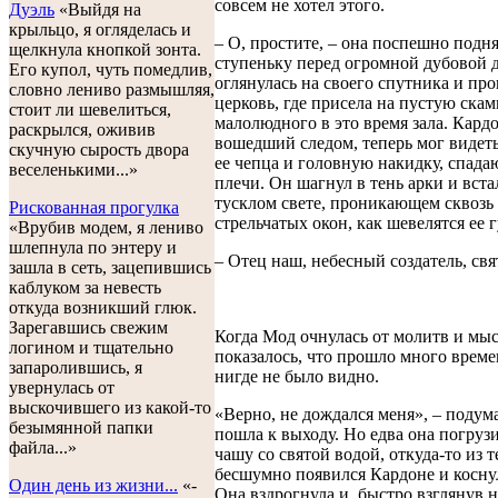
совсем не хотел этого.
Дуэль
«Выйдя на
крыльцо, я огляделась и
– О, простите, – она поспешно подня
щелкнула кнопкой зонта.
ступеньку перед огромной дубовой 
Его купол, чуть помедлив,
оглянулась на своего спутника и пр
словно лениво размышляя,
церковь, где присела на пустую скам
стоит ли шевелиться,
малолюдного в это время зала. Кардо
раскрылся, оживив
вошедший следом, теперь мог видет
скучную сырость двора
ее чепца и головную накидку, спад
веселенькими...»
плечи. Он шагнул в тень арки и встал
тусклом свете, проникающем сквозь
Рискованная прогулка
стрельчатых окон, как шевелятся ее 
«Врубив модем, я лениво
шлепнула по энтеру и
– Отец наш, небесный создатель, свят
зашла в сеть, зацепившись
каблуком за невесть
откуда возникший глюк.
Зарегавшись свежим
Когда Мод очнулась от молитв и мыс
логином и тщательно
показалось, что прошло много време
запаролившись, я
нигде не было видно.
увернулась от
выскочившего из какой-то
«Верно, не дождался меня», – подум
безымянной папки
пошла к выходу. Но едва она погруз
файла...»
чашу со святой водой, откуда-то из 
бесшумно появился Кардоне и коснул
Один день из жизни...
«-
Она вздрогнула и, быстро взглянув н