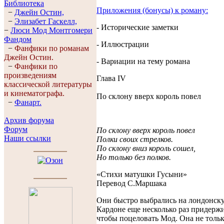
Библиотека
Приложения (бонусы) к роману:
−
Джейн Остин,
−
Элизабет Гaскелл,
- Исторические заметки
−
Люси Мод Монтгомери
Фандом
- Иллюстрации
−
Фанфики по романам
Джейн Остин.
- Вариации на тему романа
−
Фанфики по
произведениям
Глава IV
классической литературы
и кинематографа.
По склону вверх король повел
−
Фанарт.
Архив форума
Форум
По склону вверх король повел
Наши ссылки
Полки своих стрелков.
По склону вниз король сошел,
Но только без полков.
«Стихи матушки Гусыни»
Перевод С.Маршака
Они быстро выбрались на лондонску
Кардоне еще несколько раз придерж
чтобы поцеловать Мод. Она не тольк