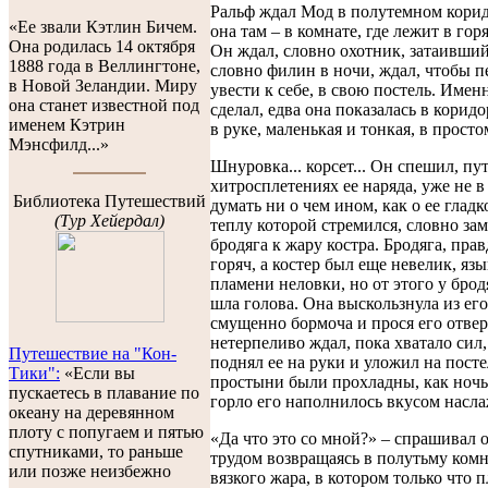
Ральф ждал Мод в полутемном коридо
«Ее звали Кэтлин Бичем.
она там – в комнате, где лежит в гор
Она родилась 14 октября
Он ждал, словно охотник, затаившийс
1888 года в Веллингтоне,
словно филин в ночи, ждал, чтобы п
в Новой Зеландии. Миру
увести к себе, в свою постель. Имен
она станет известной под
сделал, едва она показалась в коридо
именем Кэтрин
в руке, маленькая и тонкая, в просто
Мэнсфилд...»
Шнуровка... корсет... Он спешил, пут
хитросплетениях ее наряда, уже не в
Библиотека Путешествий
думать ни о чем ином, как о ее гладк
(Тур Хейердал)
теплу которой стремился, словно за
бродяга к жару костра. Бродяга, прав
горяч, а костер был еще невелик, язы
пламени неловки, но от этого у бро
шла голова. Она выскользнула из его
смущенно бормоча и прося его отвер
нетерпеливо ждал, пока хватало сил,
Путешествие на "Кон-
поднял ее на руки и уложил на посте
Тики":
«Если вы
простыни были прохладны, как ночь 
пускаетесь в плавание по
горло его наполнилось вкусом насла
океану на деревянном
плоту с попугаем и пятью
«Да что это со мной?» – спрашивал о
спутниками, то раньше
трудом возвращаясь в полутьму комн
или позже неизбежно
вязкого жара, в котором только что п