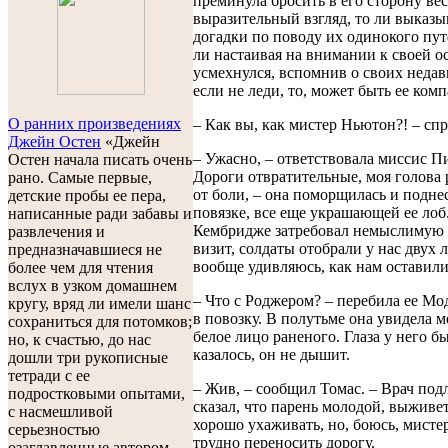
преминула бросить в его сторону ве
выразительный взгляд, то ли выказы
догадки по поводу их одинокого пут
ли настаивая на внимании к своей о
усмехнулся, вспомнив о своих неда
если не леди, то, может быть ее ком
О ранних произведениях
– Как вы, как мистер Ньютон?! – сп
Джейн Остен
«Джейн
– Ужасно, – ответствовала миссис Пи
Остен начала писать очень
Дороги отвратительные, моя голова 
рано. Самые первые,
от боли, – она поморщилась и подне
детские пробы ее пера,
повязке, все еще украшающей ее лоб.
написанные ради забавы и
Кембридже затребовал немыслимую 
развлечения и
визит, солдаты отобрали у нас двух 
предназначавшиеся не
вообще удивляюсь, как нам оставили 
более чем для чтения
вслух в узком домашнем
– Что с Роджером? – перебила ее Мод
кругу, вряд ли имели шанс
в повозку. В полутьме она увидела 
сохраниться для потомков;
белое лицо раненого. Глаза у него б
но, к счастью, до нас
казалось, он не дышит.
дошли три рукописные
тетради с ее
– Жив, – сообщил Томас. – Врач подл
подростковыми опытами,
сказал, что парень молодой, выживет
с насмешливой
хорошо ухаживать, но, боюсь, мист
серьезностью
трудно переносить дорогу.
озаглавленные автором