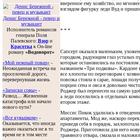
вверенное ему хозяйство, но мгнове
взглядом фигурку леди Вуд и пришп
Денис Бережной - певец и
музыкант
Исполнитель романсов
* * *
генерала Поля
Палевского:
Взор
и
Красотка
к On-line
Сапсерт оказался маленьким, ухоже
роману
«Водоворот»
городком, радующим глаз усталых п
«Мой нежный повар»
-
которые остановились на постоялом 
Неожиданная встреча на
названием «Три подковы». Кардоне в
проселочной дороге,
все хлопоты по переговорам с хозяин
перевернувшая жизнь
повозка стояла в сарае, лошади пол
порции сена и овса в довольно чист
«Записки совы»
-
Роджер был перенесен на самую удо
Развод… Жизненная
а леди поселились в отдельных комн
катастрофа или начало
втором этаже.
нового пути?
Миссис Пикок удалилась в отведенн
«Все кувырком»
-
апартаменты, Мод же, наскоро перек
Оказывается, что иногда
приведя себя в порядок, захлопотала
важно оказаться не в то
Роджера. Приготовила для него но
время не в том месте
травяного отвара, смазала и наложи