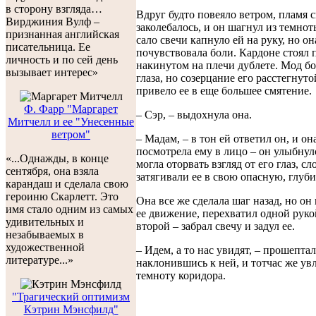
в сторону взгляда…
Вдруг будто повеяло ветром, пламя 
Вирджиния Вулф –
заколебалось, и он шагнул из темнот
признанная английская
сало свечи капнуло ей на руку, но он
писательница. Ее
почувствовала боли. Кардоне стоял 
личность и по сей день
накинутом на плечи дублете. Мод бо
вызывает интерес»
глаза, но созерцание его расстегнут
привело ее в еще большее смятение.
Ф. Фарр "Маргарет
– Сэр, – выдохнула она.
Митчелл и ее "Унесенные
ветром"
– Мадам, – в тон ей ответил он, и он
посмотрела ему в лицо – он улыбнул
«...Однажды, в конце
могла оторвать взгляд от его глаз, с
сентября, она взяла
затягивали ее в свою опасную, глуби
карандаш и сделала свою
героиню Скарлетт. Это
Она все же сделала шаг назад, но он
имя стало одним из самых
ее движение, перехватил одной рукой
удивительных и
второй – забрал свечу и задул ее.
незабываемых в
художественной
– Идем, а то нас увидят, – прошептал
литературе...»
наклонившись к ней, и тотчас же увл
темноту коридора.
"Трагический оптимизм
Кэтрин Мэнсфилд"