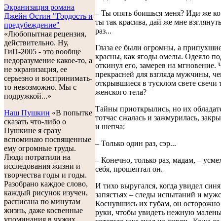
Экранизация романа
– Ты опять боишься меня? Иди же ко 
Джейн Остин "Гордость и
ты так красива, дай же мне взглянуть
предубеждение"
раз...
«Любопытная рецензия,
действительно. Ну,
Глаза ее были огромны, а припухши
ГиП-2005 - это вообще
красны, как ягоды омелы. Одеяло по
недоразумение какое-то, а
откинул его, замерев на мгновение. 
не экранизация, ее
прекрасней для взгляда мужчины, ч
серьезно и воспринимать-
открывшиеся в тусклом свете свечи
то невозможно. Мы с
женского тела?
подружкой...»
Тайны приоткрылись, но их обладат
Наш Пушкин
«В попытке
тотчас сжалась и зажмурилась, закр
сказать что-либо о
и шепча:
Пушкине я сразу
вспоминаю посвященные
– Только один раз, сэр...
ему огромные труды.
Люди потратили на
– Конечно, только раз, мадам, – усм
исследования жизни и
себя, прошептал он.
творчества годы и годы.
Разобрано каждое слово,
И тихо выругался, когда увидел синя
каждый рисунок изучен,
запястьях – следы испытаний и мужс
расписана по минутам
Коснувшись их губам, он осторожно 
жизнь, даже косвенные
руки, чтобы увидеть нежную малень
упоминания в чужих