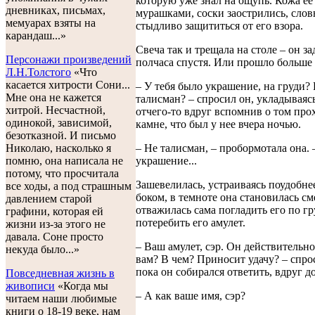
которую уже знал на ощупь. Кожа ее
дневниках, письмах,
мурашками, соски заострились, сло
мемуарах взяты на
стыдливо защититься от его взора.
карандаш...»
Свеча так и трещала на столе – он за
Персонажи произведений
полчаса спустя. Или прошло больше
Л.Н.Толстого
«Что
касается хитрости Сони...
– У тебя было украшение, на груди?
Мне она не кажется
талисман? – спросил он, укладываяс
хитрой. Несчастной,
отчего-то вдруг вспомнив о том пр
одинокой, зависимой,
камне, что был у нее вчера ночью.
безотказной. И письмо
Николаю, насколько я
– Не талисман, – пробормотала она. –
помню, она написала не
украшение...
потому, что просчитала
Зашевелилась, устраиваясь поудобне
все ходы, а под страшным
боком, в темноте она становилась см
давлением старой
отважилась сама погладить его по гр
графини, которая ей
потеребить его амулет.
жизни из-за этого не
давала. Соне просто
– Ваш амулет, сэр. Он действительн
некуда было...»
вам? В чем? Приносит удачу? – спро
пока он собирался ответить, вдруг д
Повседневная жизнь в
живописи
«Когда мы
– А как ваше имя, сэр?
читаем наши любимые
книги о 18-19 веке, нам