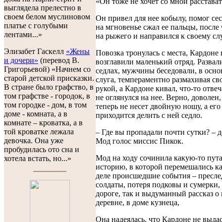
«Он тоже не хочет со мной расстават
выглядела прелестно в
своем белом муслиновом
Он привел для нее кобылу, помог сес
платье с голубыми
на мгновенье сжал ее пальцы, после 
лентами...»
на рыжего и направился к своему сл
Элизабет Гаскелл
«Жены
Повозка тронулась с места, Кардоне 
и дочери»
(перевод В.
возглавили маленький отряд. Развал
Григорьевой) «Начнем со
седлах, мужчины беседовали, в осн
старой детской присказки.
слуга, темпераментно размахивая с
В стране было графство, в
рукой, а Кардоне кивал, что-то отвеча
том графстве - городок, в
не оглянулся на нее. Верно, доволен
том городке - дом, в том
теперь не несет двойную ношу, а его
доме - комната, а в
приходится делить с ней седло.
комнате – кроватка, а в
той кроватке лежала
– Где вы пропадали почти сутки? – д
девочка. Она уже
Мод голос миссис Пикок.
пробудилась ото сна и
Мод на ходу сочинила какую-то пут
хотела встать, но...»
историю, в которой перемешались ка
деле происшедшие события – пресл
солдаты, потеря подковы и сумерки,
дороге, так и выдуманный рассказ о 
деревне, в доме кузнеца,
Она надеялась, что Кардоне не выдас