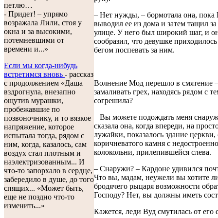
петлю…
- Придет! – упрямо
– Нет нужды, – бормотала она, пока
возражала Лили, стоя у
выводил ее из дома и затем тащил за
окна и за высокими,
улице. У него был широкий шаг, и он
потемневшими от
сообразил, что девушке приходилось
времени и...»
бегом поспевать за ним.
Если мы когда-нибудь
встретимся вновь
- рассказ
с продолжением «Даша
Волнение Мод перешло в смятение 
вздрогнула, внезапно
замаливать грех, находясь рядом с те
ощутив мурашки,
согрешила?
пробежавшие по
– Вы можете подождать меня снаружи
позвоночнику, и то вязкое
сказала она, когда впереди, на прост
напряжение, которое
лужайки, показалось здание церкви,
испытала тогда, рядом с
коричневатого камня с недостроенн
ним, когда, казалось, сам
колокольни, прилепившейся слева.
воздух стал плотным и
наэлектризованным... И
– Снаружи? – Кардоне удивился почт
что-то запорхало в сердце,
Что вы, мадам, неужели вы хотите 
забередило в душе, до того
бродячего рыцаря возможности обра
спящих... «Может быть,
Господу? Нет, вы должны иметь сост
еще не поздно что-то
изменить...»
Кажется, леди Вуд смутилась от его 