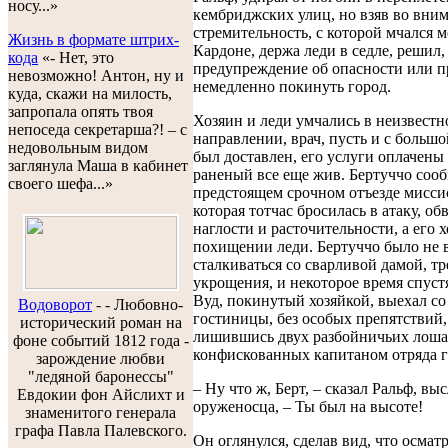
носу...»
кембриджских улиц, но взяв во вни
стремительность, с которой мчался м
Жизнь в формате штрих-
Кардоне, держа леди в седле, решил,
кода
«- Нет, это
предупреждение об опасности или п
невозможно! Антон, ну и
немедленно покинуть город.
куда, скажи на милость,
запропала опять твоя
Хозяин и леди умчались в неизвестн
непоседа секретарша?! – с
направлении, врач, пусть и с большо
недовольным видом
был доставлен, его услуги оплачены 
заглянула Маша в кабинет
раненый все еще жив. Бертуччо соо
своего шефа...»
предстоящем срочном отъезде мисси
которая тотчас бросилась в атаку, о
наглости и расточительности, а его х
похищении леди. Бертуччо было не 
сталкиваться со сварливой дамой, т
укрощения, и некоторое время спуст
Вуд, покинутый хозяйкой, выехал со
Водоворот
-
- Любовно-
гостиницы, без особых препятствий,
исторический роман на
лишившись двух разбойничьих лоша
фоне событий 1812 года -
конфискованных капитаном отряда г
зарождение любви
"ледяной баронессы"
– Ну что ж, Берт, – сказал Ральф, вы
Евдокии фон Айслихт и
оруженосца, – Ты был на высоте!
знаменитого генерала
графа Павла Палевского.
Он оглянулся, сделав вид, что осмат