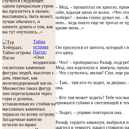
случится следующее:
одним прекрасным утром
– Мод, – прошептал он хрипло, приж
вы проснетесь в океане,
себе, вдыхая запах ее волос. «Что эт
выспавшись, быть может,
побери? – вновь сонно думал он. – Ка
лучше обычного, и
нею... ведь никто еще не трогал ее п
начнете думать о том, как
кроме меня...»
вы тут очутились...»
Тайна
острова
Он проснулся от шепота, который с
Пасхи:
его щеку.
«Они
воздвигали
– Что? – пробормотал Ральф, подгреб
гигантские каменные
Мод, она вздохнула и замерла, приж
фигуры людей, высотою с
– Что случилось, милая? Спи, еще ран
дом, тяжелые, как
– Там... там кто-то ходит, за дверью
железнодорожный вагон.
она.
Множество таких фигур
они перетаскивали через
– Кто там может ходить? Тебе послы
горы и долины,
прижался губами к светлеющей в те
устанавливая их стоймя на
массивных каменных
– Ходит, – упрямо повторила она.
террасах по всему острову.
Загадочные ваятели
Ральф, сердито хмыкнув, выбрался и
исчезли во мраке
шагнул в темноту, нашел стоящую на 