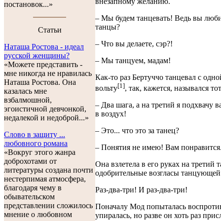
внезапному желанию.
постановок...»
– Мы будем танцевать! Ведь вы люби
танцы?
Cтатьи
– Что вы делаете, сэр?!
Наташа Ростова - идеал
русской женщины?
– Мы танцуем, мадам!
«Можете представить -
мне никогда не нравилась
Как-то раз Бертуччо танцевал с одной
Наташа Ростова. Она
[1]
вольту
, так, кажется, назывался то
казалась мне
взбалмошной,
– Два шага, а на третий я подхвачу 
эгоистичной девчонкой,
в воздух!
недалекой и недоброй...»
– Это... что это за танец?
Слово в защиту ...
любовного романа
– Понятия не имею! Вам понравится.
«Вокруг этого жанра
доброхотами от
Она взлетела в его руках на третий т
литературы создана почти
одобрительные возгласы танцующей
нестерпимая атмосфера,
благодаря чему в
Раз-два-три! И раз-два-три!
обывательском
представлении сложилось
Поначалу Мод попыталась воспротив
мнение о любовном
упиралась, но разве он хоть раз прис