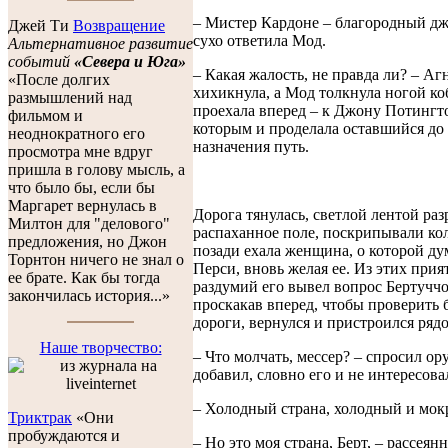
– Мистер Кардоне – благородный дж
Джей Ти
Возвращение
сухо ответила Мод.
Альтернативное развитие
событий
«Севера и Юга»
– Какая жалость, не правда ли? – Аг
«После долгих
хихикнула, а Мод толкнула ногой ко
размышлений над
проехала вперед – к Джону Потингто
фильмом и
которым и проделала оставшийся до
неоднократного его
назначения путь.
просмотра мне вдруг
пришла в голову мысль, а
что было бы, если бы
Маргарет вернулась в
Дорога тянулась, светлой лентой раз
Милтон для "делового"
распаханное поле, поскрипывали кол
предложения, но Джон
позади ехала женщина, о которой ду
Торнтон ничего не знал о
Перси, вновь желая ее. Из этих при
ее брате. Как бы тогда
раздумий его вывел вопрос Бертуччо
закончилась история...»
проскакав вперед, чтобы проверить 
дороги, вернулся и пристроился ряд
Наше творчество:
– Что молчать, мессер? – спросил о
добавил, словно его и не интересова
– Холодный страна, холодный и мокр
Триктрак
«Они
пробуждаются и
– Но это моя страна, Берт, – рассеян