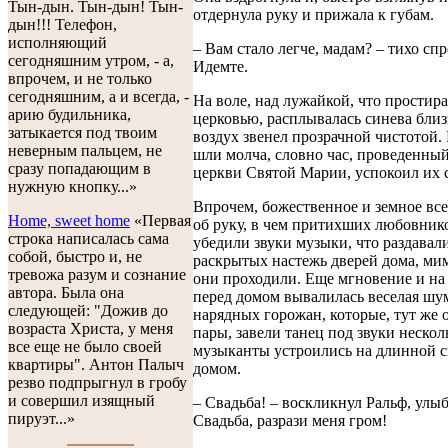
Тын-дын. Тын-дын! Тын-
отдернула руку и прижала к губам.
дын!!! Телефон,
исполняющий
– Вам стало легче, мадам? – тихо спр
сегодняшним утром, - а,
Идемте.
впрочем, и не только
сегодняшним, а и всегда, -
На воле, над лужайкой, что простира
арию будильника,
церковью, расплывалась синева близ
затыкается под твоим
воздух звенел прозрачной чистотой.
неверным пальцем, не
шли молча, словно час, проведенны
сразу попадающим в
церкви Святой Марии, успокоил их 
нужную кнопку...»
Впрочем, божественное и земное все
Home, sweet home
«Первая
об руку, в чем притихших любовник
строка написалась сама
убедили звуки музыки, что раздавали
собой, быстро и, не
раскрытых настежь дверей дома, ми
тревожа разум и сознание
они проходили. Еще мгновение и на
автора. Была она
перед домом вывалилась веселая шу
следующей: "Дожив до
нарядных горожан, которые, тут же 
возраста Христа, у меня
пары, завели танец под звуки неско
все еще не было своей
музыканты устроились на длинной с
квартиры". Антон Палыч
домом.
резво подпрыгнул в гробу
и совершил изящный
– Свадьба! – воскликнул Ральф, улыб
пируэт...»
Свадьба, разрази меня гром!