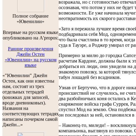
возражала, но с готовностью отвечал
осознавая, что потом у них не будет 
возможности. Ее уже начинала мучи
Полноe собраниe
неотвратимость их скорого расстава
«Ювенилии»
«Зато я пережила лучшее время свое
Впервые на русском языке
подбадривала себя Мод, одновременн
опубликовано на A'propos:
что была счастлива в то время, когда
суда в Тауэре, а Роджер умирал от ра
Ранние произведения
Джейн Остен
Примерно за милю до городка Сапсер
«Ювенилии» на русском
расчетам Кардоне, должны были к э
языке
добраться их люди, они увидели на 
знакомую повозку, за которой тянул
«"Ювенилии" Джейн
табун лошадей без всадников.
Остен, как они известны
нам, состоят из трех
Узнав от Бертуччо, что в дороге ник
отдельных тетрадей
происшествий не случилось, не счита
(книжках для записей,
два разбойничьих коня остались в К
вроде дневниковых).
снаряжение войска графа Суррея, Ра
Названия на
спустил Мод на землю. Она подбежал
соответствующих тетрадях
он последовал за ней, остановился в
написаны почерком самой
Джейн...»
– Наконец-то, миледи! – воскликнул
компаньонка, выглянув из повозки. 