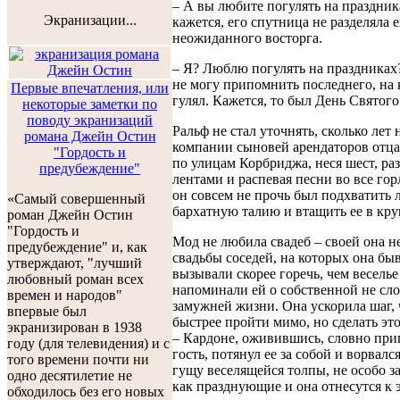
– А вы любите погулять на праздника
Экранизации...
кажется, его спутница не разделяла е
неожиданного восторга.
– Я? Люблю погулять на праздниках
не могу припомнить последнего, на
Первые впечатления, или
гулял. Кажется, то был День Святого
некоторые заметки по
поводу экранизаций
Ральф не стал уточнять, сколько лет 
романа Джейн Остин
компании сыновей арендаторов отца
"Гордость и
по улицам Корбриджа, неся шест, р
предубеждение"
лентами и распевая песни во все гор
он совсем не прочь был подхватить 
«Самый совершенный
бархатную талию и втащить ее в кр
роман Джейн Остин
"Гордость и
Мод не любила свадеб – своей она н
предубеждение" и, как
свадьбы соседей, на которых она быв
утверждают, "лучший
вызывали скорее горечь, чем веселье
любовный роман всех
напоминали ей о собственной не с
времен и народов"
замужней жизни. Она ускорила шаг,
впервые был
быстрее пройти мимо, но сделать это
экранизирован в 1938
– Кардоне, оживившись, словно пр
году (для телевидения) и с
гость, потянул ее за собой и ворвалс
того времени почти ни
гущу веселящейся толпы, не особо за
одно десятилетие не
как празднующие и она отнесутся к 
обходилось без его новых