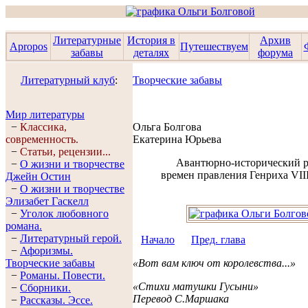
Литературные
История в
Архив
Apropos
Путешествуем
забавы
деталях
форума
Литературный клуб
:
Творческие забавы
Мир литературы
−
Классика,
Ольга Болгова
современность.
Екатерина Юрьева
−
Статьи, рецензии...
Авантюрно-исторический 
−
О жизни и творчестве
времен правления Генриха VII
Джейн Остин
−
О жизни и творчестве
Элизабет Гaскелл
−
Уголок любовного
романа.
−
Литературный герой.
Начало
Пред. глава
−
Афоризмы.
Творческие забавы
«Вот вам ключ от королевства...»
−
Романы. Повести.
«Стихи матушки Гусыни»
−
Сборники.
Перевод С.Маршака
−
Рассказы. Эссe.