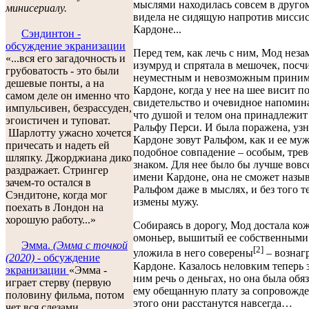
мыслями находилась совсем в другом
минисериалу.
видела не сидящую напротив миссис
Кардоне...
Сэндинтон -
обсуждение экранизации
Перед тем, как лечь с ним, Мод неза
«...вся его загадочность и
изумруд и спрятала в мешочек, посч
грубоватость - это были
неуместным и невозможным приним
дешевые понты, а на
Кардоне, когда у нее на шее висит п
самом деле он именно что
свидетельство и очевидное напомина
импульсивен, безрассуден,
что душой и телом она принадлежит 
эгоистичен и туповат.
Ральфу Перси. И была поражена, узн
Шарлотту ужасно хочется
Кардоне зовут Ральфом, как и ее муж
причесать и надеть ей
подобное совпадение – особым, тр
шляпку. Джорджиана дико
знаком. Для нее было бы лучше вовсе
раздражает. Стрингер
имени Кардоне, она не сможет назыв
зачем-то остался в
Ральфом даже в мыслях, и без того те
Сэндитоне, когда мог
измены мужу.
поехать в Лондон на
хорошую работу...»
Собираясь в дорогу, Мод достала к
омоньер, вышитый ее собственными
Эмма.
(Эмма с точкой
[2]
уложила в него соверены
– вознаг
(2020)
- обсуждение
Кардоне. Казалось неловким теперь 
экранизации
«Эмма -
ним речь о деньгах, но она была обя
играет стерву (первую
ему обещанную плату за сопровожде
половину фильма, потом
этого они расстанутся навсегда…
чет вся слезами