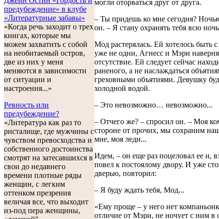
Джейн Остин «Гордость и
могли оторваться друг от друга.
предубеждение» в клубе
«Литературные забавы»
– Ты придешь ко мне сегодня? Ночь
«Когда речь заходит о трех
он. – Я стану охранять тебя всю ночь,
книгах, которые мы
можем захватить с собой
Мод растерялась. Ей хотелось быть с 
на необитаемый остров,
уже не одни, Агнесс и Мэри наверня
две из них у меня
отсутствие. Ей следует сейчас наход
меняются в зависимости
раненого, а не наслаждаться объяти
от ситуации и
греховными объятиями. Девушку буд
настроения...»
холодной водой.
Ревность или
– Это невозможно… невозможно...
предубеждение?
– Отчего же? – спросил он. – Моя ко
«Литература как раз то
стороне от прочих, мы сохраним наш
ристалище, где мужчины с
мне, моя леди...
чувством превосходства и
собственного достоинства
Идем, – он еще раз поцеловал ее и, вз
смотрят на затесавшихся в
повел к постоялому двору. И уже сто
свои до недавнего
дверью, повторил:
времени плотные ряды
женщин, с легким
– Я буду ждать тебя, Мод...
оттенком презрения
величая все, что выходит
«Ему проще – у него нет компаньонки
из-под пера женщины,
отличие от Мэри, не ночует с ним в