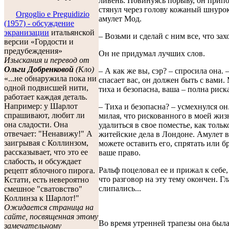
ливень. Повинуясь порыву, он припо
стянул через голову кожаный шнуро
Orgoglio e Preguidizio
амулет Мод.
(1957) - обсуждение
экранизации
итальянской
– Возьми и сделай с ним все, что зах
версии
«Гордости и
предубеждения»
Он не придумал лучших слов.
Изыскания и перевод от
Ольги Добренковой
(Кло)
– А как же вы, сэр? – спросила она. 
«...не обнаружила пока ни
спасает вас, он должен быть с вами.
одной подвисшей нити,
тиха и безопасна, ваша – полна риска
работает каждая деталь.
Например: у Шарлот
– Тиха и безопасна? – усмехнулся он
спрашивают, любит ли
милая, что рискованного в моей жиз
она сладости. Она
удалиться в свое поместье, как толь
отвечает: "Ненавижу!" А
житейские дела в Лондоне. Амулет в
заигрывая с Коллинзом,
можете оставить его, спрятать или бр
рассказывает, что это ее
ваше право.
слабость, и обсуждает
Ральф поцеловал ее и прижал к себе,
рецепт яблочного пирога.
что разговор на эту тему окончен. Гл
Кстати, есть невероятно
слипались...
смешное "сватовство"
Коллинза к Шарлот!"
Ожидается страница на
сайте, посвященная этому
Во время утренней трапезы она была
замечательному