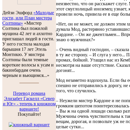
неизвестно, что он расскажет слуге.
этот смуглолицый иноземец узнает, 
Дейзи Эшфорд
«Малодые
провели ночь, привела ее в еще боль
гости, или План мистера
Солтины»
«Мистер
«Нет, он не может, не должен этим х
Солтина был пожилой
думала Мод, растерянно уставившис
мущина 42 лет и аххотно
Кардоне. – Он же джентльмен... Впро
приглашал людей в гости.
знаю о мужчинах?»
У него гостила малодая
барышня 17 лет Этель
– Очень видный господин, – сказала 
Монтикю. У мистера
в ту же сторону. – И слуга у него... 
Солтины были темные
промах, бойкий. Утащил нас из Кем
короткие волосы к усам и
несмотря на ваше отсутствие. Сказал
бакинбардам очень
догонят...
черным и вьющимся...»
Мод незаметно вздохнула. Если бы е
спешно не отправились в дорогу, не
того, что случилось.
Перевод романа
Элизабет Гаскелл «Север
– Неужели мистер Кардоне и не поп
и Юг» - теперь в книжном
громким шепотом поинтересовалась
варианте!
– Вы ж на одной лошади сколько раз
Покупайте!
Мужчины очень чувствительны к так
вещам, дорогая, и позвольте уж не по
целые сутки...