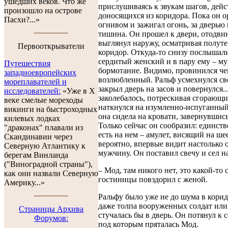
ушедших веков. Что же
прислушиваясь к звукам шагов, дей
произошло на острове
доносящихся из коридора. Пока он о
Пасхи?...»
огнивом и зажигал огонь, за дверью
тишина. Он прошел к двери, отодвин
выглянул наружу, осматривая полут
Первооткрыватели
коридор. Откуда-то снизу послышали
сердитый женский и в пару ему – м
Путешествия
бормотание. Видимо, провинился че
западноевропейских
возлюбленный. Ральф усмехнулся с
мореплавателей и
закрыл дверь на засов и повернулся.
исследователей:
«Уже в X
заколебалось, потрескивая сгорающи
веке смелые мореходы
наткнулся на изумленно-испуганный
викинги на быстроходных
она сидела на кровати, завернувшись
килевых лодках
Только сейчас он сообразил: единств
"драконах" плавали из
есть на нем – амулет, висящий на шее
Скандинавии через
вероятно, впервые видит настолько
Северную Атлантику к
мужчину. Он поставил свечу и сел на
берегам Винланда
("Виноградной страны"),
– Мод, там никого нет, это какой-то 
как они назвали Северную
гостиницы повздорил с женой.
Америку...»
Ральфу было уже не до шума в корид
даже толпа вооруженных солдат ил
Cтраницы Архива
стучалась бы в дверь. Он потянул к с
Форумов:
под которым пряталась Мод.