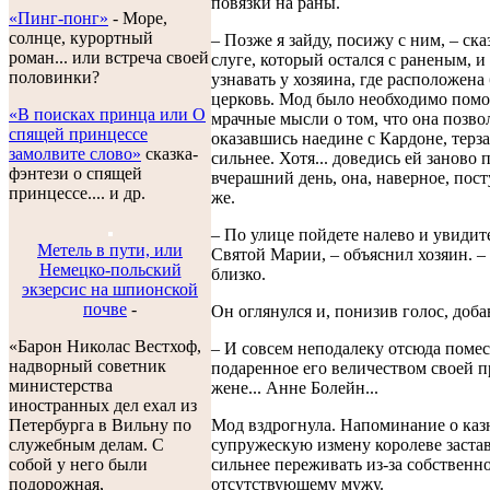
повязки на раны.
«Пинг-понг»
- Море,
солнце, курортный
– Позже я зайду, посижу с ним, – ска
роман... или встреча своей
слуге, который остался с раненым, 
половинки?
узнавать у хозяина, где расположен
церковь. Мод было необходимо помо
«В поисках принца или О
мрачные мысли о том, что она позвол
спящей принцессе
оказавшись наедине с Кардоне, терза
замолвите слово»
сказка-
сильнее. Хотя... доведись ей заново
фэнтези о спящей
вчерашний день, она, наверное, пос
принцессе.... и др.
же.
– По улице пойдете налево и увидит
Метель в пути, или
Святой Марии, – объяснил хозяин. – 
Немецко-польский
близко.
экзерсис на шпионской
почве
-
Он оглянулся и, понизив голос, доба
«Барон Николас Вестхоф,
– И совсем неподалеку отсюда помес
надворный советник
подаренное его величеством своей 
министерства
жене... Анне Болейн...
иностранных дел ехал из
Петербурга в Вильну по
Мод вздрогнула. Напоминание о каз
служебным делам. С
супружескую измену королеве застав
собой у него были
сильнее переживать из-за собственн
подорожная,
отсутствующему мужу.