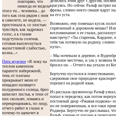
делились этим друг с другом, посмеи
повторяю, что
красуясь. Но сейчас Ральф застрял н
никогда не видела
фразы, словно некто свыше вдруг н
этого ти... человека... до
на его уста.
того как села рядом с ним
в самолете, не видела, —
Возможно, ему помешал кусок полот
простонала я, со злостью
спрятанный в дорожном мешке? Ил
чувствуя, как задрожал
воспоминание о ее глазах, распахну
голос, а к глазам
навстречу? «Ты стареешь, Кардоне, 
подступила соленая,
тебя так потянуло на родину, словно
готовая выплеснуться
пути».
жалостливой слабостью,
волна...»
– Мы ночевали в деревне, в Вуденбр
неплохое местечко, и эль у хозяина б
Пять мужчин
«Я лежу на
бросил он. – Отчего вы уехали из К
теплом каменном
парапете набережной,
Бертуччо пустился в повествование,
тень от платана
сдерживая свое природное краснореч
прикрывает меня от
перешел на родной язык.
нещадно палящего
полуденного солнца, бриз
Из рассказа оруженосца Ральф узнал
шевелит листья, и тени от
попал в переделку, как потом вернул
них скользят, ломаясь и
постоялый двор «Ржавая подкова» 
перекрещиваясь, по лицу,
но не поверженным, и все-таки прив
отчего рябит в глазах и
Роджера. Бертуччо не расслышал, чт
почему-то щекочет в
Ральф, удирая от погони в переплете