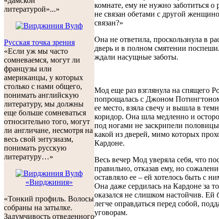
«дамской"
комнате, ему не нужно заботиться о 
литературой»...»
не связан обетами с другой женщино
связан?»
Она не ответила, проскользнула в р
Русская точка зрения
дверь и в полном смятении поспешил
«Если уж мы часто
ждали насущные заботы.
сомневаемся, могут ли
французы или
американцы, у которых
столько с нами общего,
Мод еще раз взглянула на спящего Р
понимать английскую
попрощалась с Джоном Потингтоно
литературу, мы должны
ее место, взяла свечу и вышла в тем
еще больше сомневаться
коридор. Она шла медленно и остор
относительно того, могут
под ногами не заскрипели половицы, 
ли англичане, несмотря на
какой из дверей, мимо которых прох
весь свой энтузиазм,
Кардоне.
понимать русскую
литературу…»
Весь вечер Мод уверяла себя, что по
правильно, отказав ему, но сожалени
оставляло ее – ей хотелось быть с ни
«Вирджиния»
Она даже сердилась на Кардоне за то
оказался не слишком настойчив. Ей 
«Тонкий профиль. Волосы
легче оправдаться перед собой, под
собраны на затылке.
уговорам.
Задумчивость отведенного