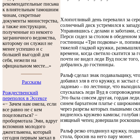
рекомендательные письма
к влиятельным тамошним
чинам, секретные
Хлопотливый день перевалил за сере
документы министерства,
солнечный диск устремился к западу
а также инструкции,
Управившись с делами и заботами, с
полученные из некоего
Перси сидел за столом в обеденном 
заграничного ведомства,
гостиницы «Три подковы» и, попива
которому он служил не
тяжелой гладкой кружки, размышлял
менее успешно и с
времени, когда светило скатится за 
большей выгодой для
почти не видел леди Вуд после того,
себя, нежели на
добрались до гостиницы.
официальном месте...»
Ральф сделал знак подавальщику, чт
добавил эля в его кружку, и застыл 
Рассказы
ладонью – по лестнице, что выходила
спускалась леди Вуд в сопровожден
Рождественский
Это была совсем другая, гордая леди
переполох в Эссексе
синем бархатном платье с широкими
«− Зачем нам омела, если
через разрезы которых пышными ск
все равно не с кем
виднелось кружево камизы; голубая 
поцеловаться? −
изящный чепец довершали роскошны
пробормотала Эми, вдруг
вспомнив молодого
Ральф резко отодвинул кружку, подня
джентльмена, который
стола, бросив на него пару монет.
сегодня первым заехал в