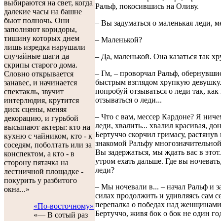
выбираются на свет, когда
Ральф, покосившись на Оливу.
далекие часы на башне
бьют полночь. Они
– Вы задуматься о маленькая леди, м
заполняют коридоры,
тишину которых днем
– Маленькой?
лишь изредка нарушали
случайные шаги да
– Да, маленькой. Она казаться так хр
скрипы старого дома.
– Гм, – проворчал Ральф, обернувши
Словно открывается
быстрым взглядом хрупкую девушку. 
занавес, и начинается
попробуй отзываться о леди так, как
спектакль, звучит
отзываться о леди...
интерлюдия, крутится
диск сцены, меняя
– Что с вам, мессер Кардоне? Я ниче
декорацию, и гурьбой
леди, хвалить... хвалил красивая, дон
высыпают актеры: кто на
Бертуччо скорчил гримасу, растянув 
кухню с чайником, кто - к
знакомой Ральфу многозначительной
соседям, поболтать или за
Вы задержаться, мы ждать вас в этот.
конспектом, а кто - в
утром ехать дальше. Где вы ночевать
сторону пятачка на
леди?
лестничной площадке -
покурить у разбитого
– Мы ночевали в... – начал Ральф и з
окна...»
силах продолжить и удивляясь сам с
перепалка о победах над женщинами
«По-восточному»
Бертуччо, живя бок о бок не один год
«— В сотый раз