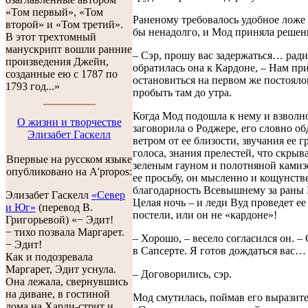
«Том первый», «Том
Раненому требовалось удобное ложе 
второй» и «Том третий».
бы ненадолго, и Мод приняла решен
В этот трехтомный
манускрипт вошли ранние
– Сэр, прошу вас задержаться… ради
произведения Джейн,
обратилась она к Кардоне, – Нам пр
созданные ею с 1787 по
остановиться на первом же постояло
1793 год...»
пробыть там до утра.
Когда Мод подошла к нему и взволн
О жизни и творчестве
заговорила о Роджере, его словно о
Элизабет Гаскелл
ветром от ее близости, звучания ее г
голоса, знания прелестей, что скрыв
Впервые на русском языке
зеленым гауном и полотняной ками
опубликовано на A'propos:
ее просьбу, он мысленно и кощунств
благодарность Всевышнему за раны 
Элизабет Гаскелл
«Север
Целая ночь – и леди Вуд проведет ее 
и Юг»
(перевод В.
постели, или он не «кардоне»!
Григорьевой) «− Эдит!
− тихо позвала Маргарет.
– Хорошо, – весело согласился он. –
− Эдит!
в Сапсерте. Я готов дождаться вас…
Как и подозревала
Маргарет, Эдит уснула.
– Договорились, сэр.
Она лежала, свернувшись
на диване, в гостиной
Мод смутилась, поймав его выразите
дома на Харли-стрит и