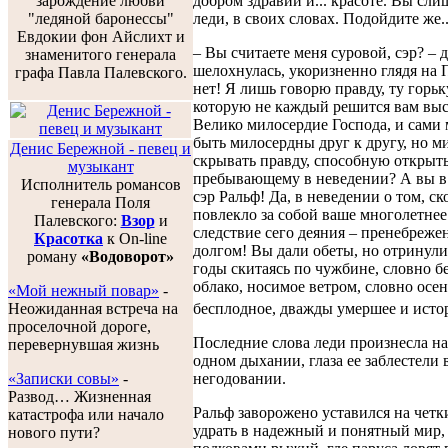
зарождение любви
добром здравии и... красоте. Вы сл
"ледяной баронессы"
леди, в своих словах. Подойдите же..
Евдокии фон Айслихт и
– Вы считаете меня суровой, сэр? – 
знаменитого генерала
шелохнулась, укоризненно глядя на П
графа Павла Палевского.
нет! Я лишь говорю правду, ту горьк
которую не каждый решится вам выс
Велико милосердие Господа, и сами
быть милосердны друг к другу, но м
Денис Бережной - певец и
скрывать правду, способную открыть
музыкант
пребывающему в неведении? А вы в
Исполнитель романсов
сэр Ральф! Да, в неведении о том, ск
генерала Поля
повлекло за собой ваше многолетнее
Палевского:
Взор
и
следствие сего деяния – пренебреже
Красотка
к On-line
долгом! Вы дали обеты, но отринули
роману
«Водоворот»
годы скитаясь по чужбине, словно б
облако, носимое ветром, словно осен
«Мой нежный повар»
-
Неожиданная встреча на
бесплодное, дважды умершее и истор
проселочной дороге,
Последние слова леди произнесла н
перевернувшая жизнь
одном дыхании, глаза ее заблестели
«Записки совы»
-
негодовании.
Развод… Жизненная
Ральф заворожено уставился на четк
катастрофа или начало
удрать в надежный и понятный мир, 
нового пути?