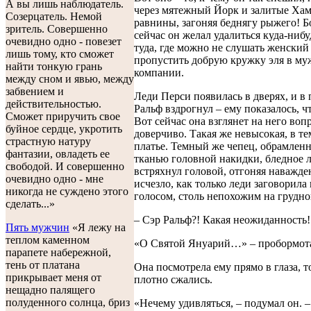
А вы лишь наблюдатель.
через мятежный Йорк и залитые Ха
Созерцатель. Немой
равнины, загоняя беднягу рыжего! Б
зритель. Совершенно
сейчас он желал удалиться куда-нибу
очевидно одно - повезет
туда, где можно не слушать женский 
лишь тому, кто сможет
пропустить добрую кружку эля в му
найти тонкую грань
компании.
между сном и явью, между
забвением и
Леди Перси появилась в дверях, и в
действительностью.
Ральф вздрогнул – ему показалось, 
Сможет приручить свое
Вот сейчас она взглянет на него воп
буйное сердце, укротить
доверчиво. Такая же невысокая, в т
страстную натуру
платье. Темный же чепец, обрамлен
фантазии, овладеть ее
тканью головной накидки, бледное 
свободой. И совершенно
встряхнул головой, отгоняя наважде
очевидно одно - мне
исчезло, как только леди заговорил
никогда не суждено этого
голосом, столь непохожим на грудно
сделать...»
– Сэр Ральф?! Какая неожиданность!
Пять мужчин
«Я лежу на
теплом каменном
«О Святой Януарий…» – пробормота
парапете набережной,
тень от платана
Она посмотрела ему прямо в глаза, 
прикрывает меня от
плотно сжались.
нещадно палящего
полуденного солнца, бриз
«Нечему удивляться, – подумал он. 