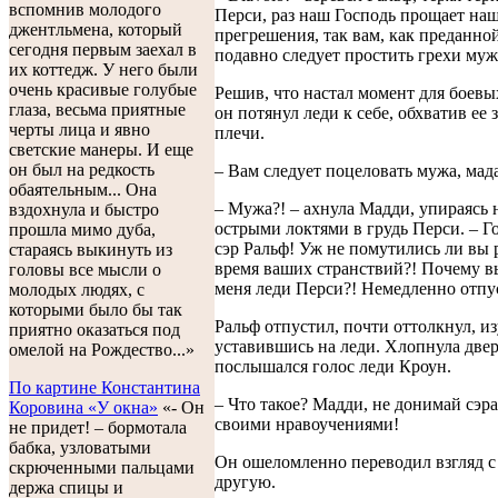
вспомнив молодого
Перси, раз наш Господь прощает на
джентльмена, который
прегрешения, так вам, как преданной
сегодня первым заехал в
подавно следует простить грехи муж
их коттедж. У него были
очень красивые голубые
Решив, что настал момент для боевы
глаза, весьма приятные
он потянул леди к себе, обхватив ее 
черты лица и явно
плечи.
светские манеры. И еще
он был на редкость
– Вам следует поцеловать мужа, мада
обаятельным... Она
– Мужа?! – ахнула Мадди, упираясь 
вздохнула и быстро
острыми локтями в грудь Перси. – Го
прошла мимо дуба,
сэр Ральф! Уж не помутились ли вы 
стараясь выкинуть из
время ваших странствий?! Почему в
головы все мысли о
меня леди Перси?! Немедленно отпу
молодых людях, с
которыми было бы так
Ральф отпустил, почти оттолкнул, и
приятно оказаться под
уставившись на леди. Хлопнула двер
омелой на Рождество...»
послышался голос леди Кроун.
По картине Константина
– Что такое? Мадди, не донимай сэр
Коровина «У окна»
«- Он
своими нравоучениями!
не придет! – бормотала
бабка, узловатыми
Он ошеломленно переводил взгляд с
скрюченными пальцами
другую.
держа спицы и