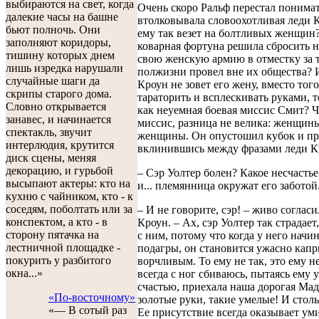
выбираются на свет, когда
Очень скоро Ральф перестал понимат
далекие часы на башне
втолковывала словоохотливая леди 
бьют полночь. Они
ему так везет на болтливых женщин
заполняют коридоры,
коварная фортуна решила сбросить н
тишину которых днем
свою женскую армию в отместку за т
лишь изредка нарушали
полжизни провел вне их общества? 
случайные шаги да
Кроун не зовет его жену, вместо тог
скрипы старого дома.
тараторить и всплескивать руками, т
Словно открывается
как неуемная боевая миссис Смит? Ч
занавес, и начинается
миссис, разница не велика: женщины
спектакль, звучит
женщины. Он опустошил кубок и пр
интерлюдия, крутится
вклинившись между фразами леди К
диск сцены, меняя
декорацию, и гурьбой
– Сэр Уолтер болен? Какое несчастье
высыпают актеры: кто на
и... племянница окружат его заботой
кухню с чайником, кто - к
соседям, поболтать или за
– И не говорите, сэр! – живо согласи
конспектом, а кто - в
Кроун. – Ах, сэр Уолтер так страдает
сторону пятачка на
с ним, потому что когда у него начи
лестничной площадке -
подагры, он становится ужасно кап
покурить у разбитого
ворчливым. То ему не так, это ему не 
окна...»
всегда с ног сбиваюсь, пытаясь ему 
счастью, приехала наша дорогая Мад
«По-восточному»
золотые руки, такие умелые! И столь
«— В сотый раз
Ее присутствие всегда оказывает у