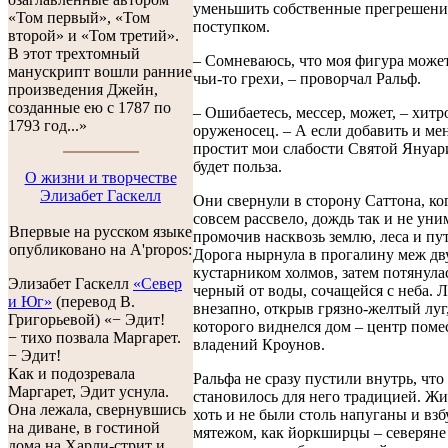
уменьшить собственные прегрешени
«Том первый», «Том
поступком.
второй» и «Том третий».
В этот трехтомный
– Сомневаюсь, что моя фигура може
манускрипт вошли ранние
чьи-то грехи, – проворчал Ральф.
произведения Джейн,
созданные ею с 1787 по
– Ошибаетесь, мессер, может, – хит
1793 год...»
оруженосец. – А если добавить и мен
простит мои слабости Святой Януар
будет польза.
О жизни и творчестве
Элизабет Гаскелл
Они свернули в сторону Саттона, ко
совсем рассвело, дождь так и не уни
Впервые на русском языке
промочив насквозь землю, леса и пу
опубликовано на A'propos:
Дорога нырнула в прогалину меж дв
кустарником холмов, затем потянулас
Элизабет Гаскелл
«Север
черный от воды, сочащейся с неба. Л
и Юг»
(перевод В.
внезапно, открыв грязно-желтый луг,
Григорьевой) «− Эдит!
которого виднелся дом – центр поме
− тихо позвала Маргарет.
владений Кроунов.
− Эдит!
Как и подозревала
Ральфа не сразу пустили внутрь, что
Маргарет, Эдит уснула.
становилось для него традицией. Жи
Она лежала, свернувшись
хоть и не были столь напуганы и вз
на диване, в гостиной
мятежом, как йоркширцы – северяне 
дома на Харли-стрит и