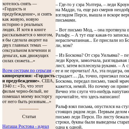
хотелось снять —
– Где-то у сэра Уолтера, – леди Кроу
«Гордость и
на Мадди, та, еще раз смерив неодо
предубеждение», и снять
взглядом Перси, вышла и вскоре вер
как живую, новую
письмами.
историю о реальных
людях. И хотя в книге
– Вот письмо Мод, – она протянула 
рассказывается о многом,
Ральфу. – А тут еще какая-то записка
я бы сделала акцент на
нераспечатанная... Ее прислали из Бо
двух главных темах —
ли, мэм?
сексуальном влечении и
– Из Боскома? От сэра Уильяма? – п
деньгах, как движущих
леди Кроун, замолчала, разглядывая
силах сюжета...»
лист, затем всплеснула руками. – А с
Всем сестрам по серьгам
-
ее и не прочитал! Ах, эта подагра, он
кинорецензия: «Гордость
страдает… Да, точно, приезжал пос
и предубеждение»
. США,
Боскома, передал письмо, такой мра
1940 г.: «То, что этот
кажется, немой. Но почему он приве
фильм черно-белый, не
Вечно эти слуги что-нибудь напутают
помешал моему восторгу
прочитайте, что здесь написано!
от него быть розовым...»
Ральф взял письма, опустился на стул
стоящих рядом леди. Первым делом 
Cтатьи
письмо леди Перси. По листу бежал
строки, буквы были выведены старат
Наташа Ростова - идеал
одна к одной.