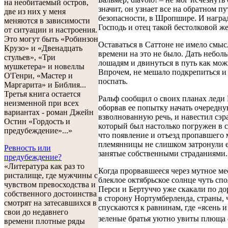
на необитаемый остров,
значит, он узнает все на обратном пу
две из них у меня
безопасности, в Шропшире. И награ
меняются в зависимости
Господь и отец такой бестолковой ж
от ситуации и настроения.
Это могут быть «Робинзон
Оставаться в Саттоне не имело смысл
Крузо» и «Двенадцать
времени на это не было. Дать небол
стульев», «Три
лошадям и двинуться в путь как мож
мушкетера» и новеллы
Впрочем, не мешало подкрепиться и
О'Генри, «Мастер и
поспать.
Маргарита» и Библия...
Третья книга остается
Ральф сообщил о своих планах леди 
неизменной при всех
оборвав ее попытку начать очередн
вариантах - роман Джейн
взволнованную речь, и навестил сэра
Остин «Гордость и
который был настолько погружен в с
предубеждение»...»
что появление и отъезд пропавшего
племянницы не слишком затронули 
Ревность или
занятые собственными страданиями.
предубеждение?
«Литература как раз то
Когда прорвавшееся через мутное ме
ристалище, где мужчины с
блеклое октябрьское солнце чуть спо
чувством превосходства и
Перси и Бертуччо уже скакали по дор
собственного достоинства
в сторону Нортумберленда, страны,
смотрят на затесавшихся в
спускаются к равнинам, где «ясень и
свои до недавнего
зеленые братья уютно увиты плюща
времени плотные ряды