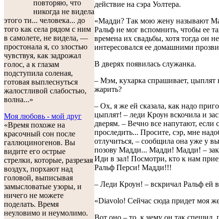
повторяю, что
действие на сэра Уолтера.
никогда не видела
этого ти... человека... до
«Мадди? Так мою жену называют М
того как села рядом с ним
Ральф не мог вспомнить, чтобы ее т
в самолете, не видела, —
времена их свадьбы, хотя тогда он н
простонала я, со злостью
интересовался ее домашними прозв
чувствуя, как задрожал
В дверях появилась служанка.
голос, а к глазам
подступила соленая,
– Мэм, кухарка спрашивает, цыплят 
готовая выплеснуться
жарить?
жалостливой слабостью,
волна...»
– Ох, я же ей сказала, как надо приг
цыплят! – леди Кроун вскочила и за
Моя любовь - мой друг
дверям. – Вечно все напутают, если 
«Время похоже на
проследить... Просите, сэр, мне над
красочный сон после
отлучиться, – сообщила она уже у вы
галлюциногенов. Вы
позову Мадди... Мадди! Мадди! – зак
видите его острые
Иди в зал! Посмотри, кто к нам прие
стрелки, которые, разрезая
Ральф Перси! Мадди!!!
воздух, порхают над
головой, выписывая
– Леди Кроун! – вскричал Ральф ей в
замысловатые узоры, и
ничего не можете
«Diavolo! Сейчас сюда придет моя ж
поделать. Время
неуловимо и неумолимо.
Вот оно – то, к чему он так спешил,