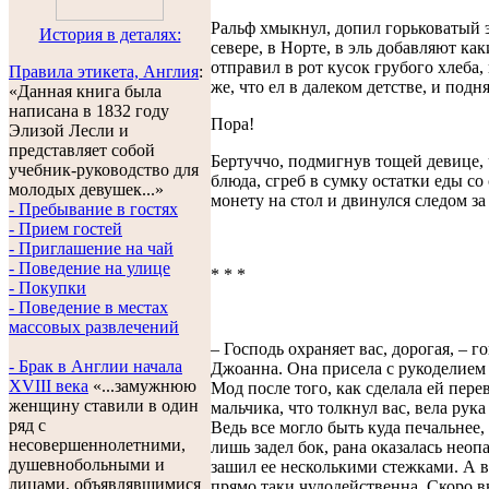
Ральф хмыкнул, допил горьковатый э
История в деталях:
севере, в Норте, в эль добавляют как
отправил в рот кусок грубого хлеба,
Правила этикета, Англия
:
же, что ел в далеком детстве, и подн
«Данная книга была
написана в 1832 году
Пора!
Элизой Лесли и
представляет собой
Бертуччо, подмигнув тощей девице, 
учебник-руководство для
блюда, сгреб в сумку остатки еды со 
молодых девушек...»
монету на стол и двинулся следом за
- Пребывание в гостях
- Прием гостей
- Приглашение на чай
- Поведение на улице
* * *
- Покупки
- Поведение в местах
массовых развлечений
– Господь охраняет вас, дорогая, – г
- Брак в Англии начала
Джоанна. Она присела с рукоделием
XVIII века
«...замужнюю
Мод после того, как сделала ей перев
женщину ставили в один
мальчика, что толкнул вас, вела рук
ряд с
Ведь все могло быть куда печальнее,
несовершеннолетними,
лишь задел бок, рана оказалась неоп
душевнобольными и
зашил ее несколькими стежками. А в
лицами, объявлявшимися
прямо таки чудодейственна. Скоро 