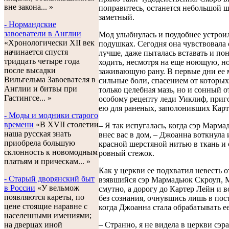
вне закона... »
поправитесь, останется небольшой ш
заметный.
- Нормандские
завоеватели в Англии
Мод улыбнулась и поудобнее устроил
«Хронологически XII век
подушках. Сегодня она чувствовала 
начинается спустя
лучше, даже пыталась вставать и по
тридцать четыре года
ходить, несмотря на еще ноющую, н
после высадки
заживающую рану. В первые дни ее
Вильгельма Завоевателя в
сильные боли, спасением от которых
Англии и битвы при
только целебная мазь, но и сонный о
Гастингсе... »
особому рецепту леди Уиклиф, при
ею для раненых, заполонивших Карт
- Моды и модники старого
времени
«В XVII столетии
– Я так испугалась, когда сэр Марма
наша русская знать
внес вас в дом, – Джоанна воткнула 
приобрела большую
красной шерстяной нитью в ткань и 
склонность к новомодным
ровный стежок.
платьям и прическам... »
Как у церкви ее подхватил невесть о
- Старый дворянский быт
взявшийся сэр Мармадьюк Скроуп, 
в России
«У вельмож
смутно, а дорогу до Картер Лейн и в
появляются кареты, по
без сознания, очнувшись лишь в пост
цене стоящие наравне с
когда Джоанна стала обрабатывать ее
населенными имениями;
на дверцах иной
– Странно, я не видела в церкви сэ