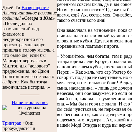
ребенком совсем была, да и вы совсе
Джей Ти
Возвращение
Но вы у нас погостите? Где же вы бы
Альтернативное развитие
время, сэр? Ах, сестра моя, Элизабет
событий
«Севера и Юга»
такого счастливого дня!
«После долгих
размышлений над
Она замолчала на мгновение, пока 
фильмом и
ставила на стол глиняный кувшин с 
неоднократного его
оловянные кубки. Другая внесла под
просмотра мне вдруг
порезанными ломтями пирога.
пришла в голову мысль, а
что было бы, если бы
– Угощайтесь, чем богаты, тем и рад
Маргарет вернулась в
затараторила леди Кроун, подавая з
Милтон для "делового"
наполнить элем кубок, поставленны
предложения, но Джон
Перси. – Как жаль, что сэр Уолтер бо
Торнтон ничего не знал о
говорит, подагра не смертельна, но о
ее брате. Как бы тогда
мучается, и не только от боли! Ведь 
закончилась история...»
сына, наследника, – лишь две дочери
небесам, они обе замужем, но если б
такой сын, как вы! – с умилением в
Наше творчество:
она. – Мы бы и горя не знали. И сэр
бы себя чувствовал, не переживал бы
все беспокоится, как я с дочерями п
надеемся, что подагра... Ах, какой 
Триктрак
«Они
нашей Мод! Откуда и куда вы держит
пробуждаются и