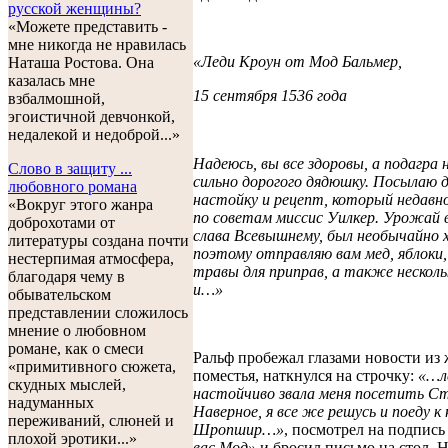
русской женщины?
«Можете представить -
мне никогда не нравилась
«Леди Кроун от Мод Бальмер,
Наташа Ростова. Она
казалась мне
15 сентября 1536 года
взбалмошной,
эгоистичной девчонкой,
недалекой и недоброй...»
Надеюсь, вы все здоровы, а подагра 
Слово в защиту ...
сильно дорогого дядюшку. Посылаю д
любовного романа
настойку и рецепт, который недавн
«Вокруг этого жанра
по советам миссис Уилкер. Урожай в
доброхотами от
слава Всевышнему, был необычайно 
литературы создана почти
поэтому отправляю вам мед, яблоки,
нестерпимая атмосфера,
травы для приправ, а также несколь
благодаря чему в
и…»
обывательском
представлении сложилось
мнение о любовном
романе, как о смеси
Ральф пробежал глазами новости из
«примитивного сюжета,
поместья, наткнулся на строчку:
«…л
скудных мыслей,
настойчиво звала меня посетить С
надуманных
Наверное, я все же решусь и поеду к 
переживаний, слюней и
Шропшир…»
, посмотрел на подпись
плохой эротики...»
вас Мод»
и бросил письмо на стол. Н