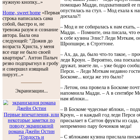
нужную кнопку...»
помощью Мадди, подхватившей ее по
опустилась на стул. – Мод ехала к нам
Home, sweet home
«Первая
доехала?!
строка написалась сама
собой, быстро и, не
– Мод и не собиралась к нам ехать, –
тревожа разум и сознание
Мадди. – Помните, она писала, что е
автора. Была она
к себе кузина Элис? Леди Мэткам, о
следующей: "Дожив до
Шропшире, в Стрэттоне.
возраста Христа, у меня
все еще не было своей
– Ах, да, да, было что-то такое, – п
квартиры". Антон Палыч
леди Кроун. – Вероятно, она поехал
резво подпрыгнул в гробу
дружат, знаете ли, – уже бодро сооб
и совершил изящный
Перси. – Леди Мэткам недавно гости
пируэт...»
Боскоме... когда же это было?
– Летом, она провела в Боскоме почти
Экранизации...
напомнила Мадди. – А в сентябре М
нам яблоки...
– В Боскоме чудесные яблоки, – под
Первые впечатления, или
Кроун, – и каждый год леди Перси о
некоторые заметки по
присылает в Саттон фрукты из сада,
поводу экранизаций
непременно пару бочонков меда!
романа Джейн Остин
– С яблоками кузина прислала письм
"Гордость и