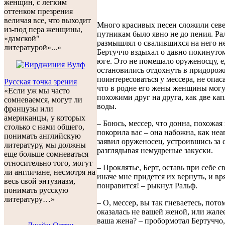
женщин, с легким
оттенком презрения
величая все, что выходит
Много красивых песен сложили севе
из-под пера женщины,
путникам было явно не до пения. Ра
«дамской"
размышлял о свалившихся на него не
литературой»...»
Бертуччо вздыхал о давно покинуто
юге. Это не помешало оруженосцу, е
остановились отдохнуть в придорож
поинтересоваться у мессера, не опаса
Русская точка зрения
что в родне его жены женщины могу
«Если уж мы часто
похожими друг на друга, как две ка
сомневаемся, могут ли
воды.
французы или
американцы, у которых
– Боюсь, мессер, что донна, похожая 
столько с нами общего,
покорила вас – она набожна, как неа
понимать английскую
заявил оруженосец, устроившись за 
литературу, мы должны
разглядывая немудреные закуски.
еще больше сомневаться
относительно того, могут
– Проклятье, Берт, оставь при себе 
ли англичане, несмотря на
иначе мне придется их вернуть, и вря
весь свой энтузиазм,
понравится! – рыкнул Ральф.
понимать русскую
литературу…»
– О, мессер, вы так гневаетесь, пото
оказалась не вашей женой, или жалее
ваша жена? – пробормотал Бертуччо