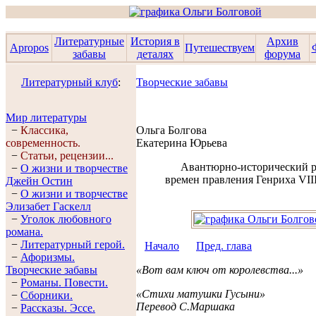
Литературные
История в
Архив
Apropos
Путешествуем
забавы
деталях
форума
Литературный клуб
:
Творческие забавы
Мир литературы
−
Классика,
Ольга Болгова
современность.
Екатерина Юрьева
−
Статьи, рецензии...
Авантюрно-исторический 
−
О жизни и творчестве
времен правления Генриха VII
Джейн Остин
−
О жизни и творчестве
Элизабет Гaскелл
−
Уголок любовного
романа.
−
Литературный герой.
Начало
Пред. глава
−
Афоризмы.
Творческие забавы
«Вот вам ключ от королевства...»
−
Романы. Повести.
«Стихи матушки Гусыни»
−
Сборники.
Перевод С.Маршака
−
Рассказы. Эссe.