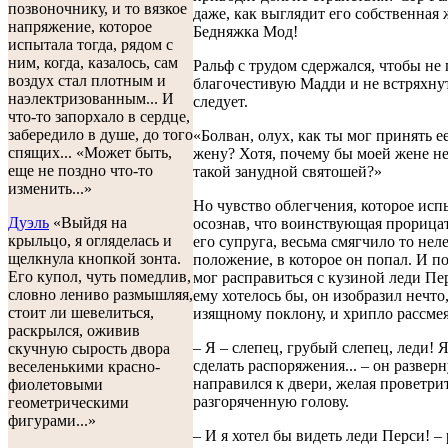
позвоночнику, и то вязкое
даже, как выглядит его собственная 
напряжение, которое
Бедняжка Мод!
испытала тогда, рядом с
ним, когда, казалось, сам
Ральф с трудом сдержался, чтобы не
воздух стал плотным и
благочестивую Мадди и не встряхнут
наэлектризованным... И
следует.
что-то запорхало в сердце,
забередило в душе, до того
«Болван, олух, как ты мог принять е
спящих... «Может быть,
жену? Хотя, почему бы моей жене н
еще не поздно что-то
такой занудной святошей?»
изменить...»
Но чувство облегчения, которое исп
Дуэль
«Выйдя на
осознав, что воинствующая прорица
крыльцо, я огляделась и
его супруга, весьма смягчило то нел
щелкнула кнопкой зонта.
положение, в которое он попал. И п
Его купол, чуть помедлив,
мог расправиться с кузиной леди Пер
словно лениво размышляя,
ему хотелось бы, он изобразил нечто
стоит ли шевелиться,
изящному поклону, и хрипло рассмея
раскрылся, оживив
– Я – слепец, грубый слепец, леди!
скучную сырость двора
сделать распоряжения... – он разверн
веселенькими красно-
направился к двери, желая проветри
фиолетовыми
разгоряченную голову.
геометрическими
фигурами...»
– И я хотел бы видеть леди Перси! –