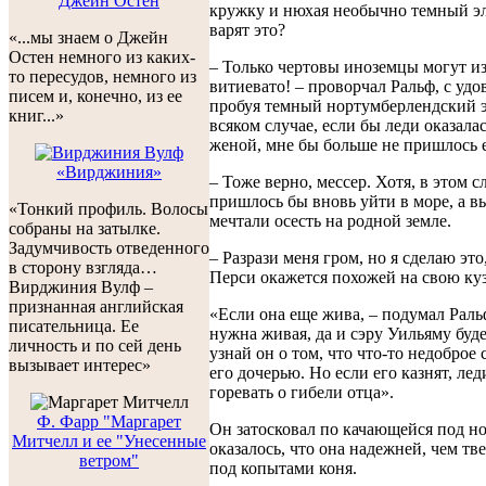
Джейн Остен
кружку и нюхая необычно темный эль
варят это?
«...мы знаем о Джейн
Остен немного из каких-
– Только чертовы иноземцы могут из
то пересудов, немного из
витиевато! – проворчал Ральф, с уд
писем и, конечно, из ее
пробуя темный нортумберлендский э
книг...»
всяком случае, если бы леди оказала
женой, мне бы больше не пришлось е
«Вирджиния»
– Тоже верно, мессер. Хотя, в этом с
пришлось бы вновь уйти в море, а вы
«Тонкий профиль. Волосы
мечтали осесть на родной земле.
собраны на затылке.
Задумчивость отведенного
– Разрази меня гром, но я сделаю это
в сторону взгляда…
Перси окажется похожей на свою куз
Вирджиния Вулф –
признанная английская
«Если она еще жива, – подумал Раль
писательница. Ее
нужна живая, да и сэру Уильяму буде
личность и по сей день
узнай он о том, что что-то недоброе 
вызывает интерес»
его дочерью. Но если его казнят, лед
горевать о гибели отца».
Ф. Фарр "Маргарет
Он затосковал по качающейся под но
Митчелл и ее "Унесенные
оказалось, что она надежней, чем тв
ветром"
под копытами коня.