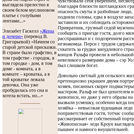
чувствовали себя уверенней, несмотр
выглядела прелестно в
благодаря близости шотландских гра
своем белом муслиновом
опасность смуты и разбойные люди,
платье с голубыми
подняли головы, едва в воздухе зап
лентами...»
заставили и их соблюдать осторожно
Привратник, грузный седой мужчина
Элизабет Гаскелл
«Жены
сообщить о приезде гостя, долго мял
и дочери»
(перевод В.
расспрашивал и с подозрением расс
Григорьевой) «Начнем со
незнакомца. Перси с трудом сдержал
старой детской присказки.
схватить за грудки занудливого стра
В стране было графство, в
концов Ральфа провели в небольшой
том графстве - городок, в
невеликого размерами дома – сэр Уо
том городке - дом, в том
был слишком богат.
доме - комната, а в
комнате – кроватка, а в
Довольно светлый для сельского жи
той кроватке лежала
претенциозно украшен двумя портре
девочка. Она уже
хозяев, писанных скорее подмастерь
пробудилась ото сна и
мастером. Ральф не был ценителем и
хотела встать, но...»
живописи, но даже у него образы на
вызвали усмешку, особенно когда по
хозяйка – невысокая худощавая леди
поприветствовав гостя, тотчас сообщ
рассматривает ее собственный портр
«Живописная» леди Кроун выглядел
пышнее и намного внушительней.