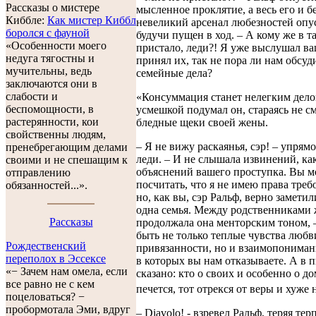
Рассказы о мистере
мысленное проклятие, а весь его и бе
Киббле:
Как мистер Киббл
невеликий арсенал любезностей опус
боролся с фауной
будучи пущен в ход. – А кому же в т
«Особенности моего
пристало, леди?! Я уже выслушал в
недуга тягостны и
принял их, так не пора ли нам обсу
мучительны, ведь
семейные дела?
заключаются они в
слабости и
«Консуммация станет нелегким делом
беспомощности, в
усмешкой подумал он, стараясь не с
растерянности, кои
бледные щеки своей жены.
свойственны людям,
– Я не вижу раскаянья, сэр! – упря
пренебрегающим делами
леди. – И не слышала извинений, ка
своими и не спешащим к
объяснений вашего проступка. Вы м
отправлению
посчитать, что я не имею права требо
обязанностей...».
но, как вы, сэр Ральф, верно заметил
одна семья. Между родственниками 
Рассказы
продолжала она менторским тоном,
быть не только теплые чувства любв
Рождественский
привязанности, но и взаимопониман
переполох в Эссексе
в которых вы нам отказываете. А в 
«− Зачем нам омела, если
сказано: кто о своих и особенно о д
все равно не с кем
печется, тот отрекся от веры и хуже 
поцеловаться? −
пробормотала Эми, вдруг
– Diavolo! - взревел Ральф, теряя тер