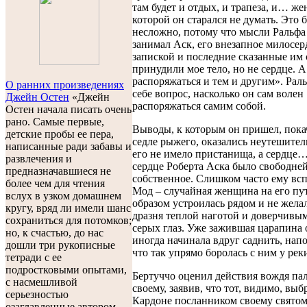
там будет и отдых, и трапеза, и… жен
которой он старался не думать. Это 
несложно, потому что мысли Ральфа
занимал Аск, его внезапное милосерд
запиской и последние сказанные им 
принудили мое тело, но не сердце. 
распоряжаться и тем и другим». Раль
О ранних произведениях
себе вопрос, насколько он сам волен
Джейн Остен
«Джейн
распоряжаться самим собой.
Остен начала писать очень
рано. Самые первые,
Выводы, к которым он пришел, пока
детские пробы ее пера,
седле рыжего, оказались неутешите
написанные ради забавы и
его не имело пристанища, а сердце…
развлечения и
сердце Роберта Аска было свободней
предназначавшиеся не
собственное. Слишком часто ему вс
более чем для чтения
Мод – случайная женщина на его пу
вслух в узком домашнем
образом устроилась рядом и не желал
кругу, вряд ли имели шанс
дразня теплой наготой и доверчивы
сохраниться для потомков;
серых глаз. Уже зажившая царапина 
но, к счастью, до нас
иногда начинала вдруг саднить, напо
дошли три рукописные
что так упрямо боролась с ним у рек
тетради с ее
подростковыми опытами,
Бертуччо оценил действия вождя па
с насмешливой
своему, заявив, что тот, видимо, выб
серьезностью
Кардоне посланником своему святом
озаглавленные автором