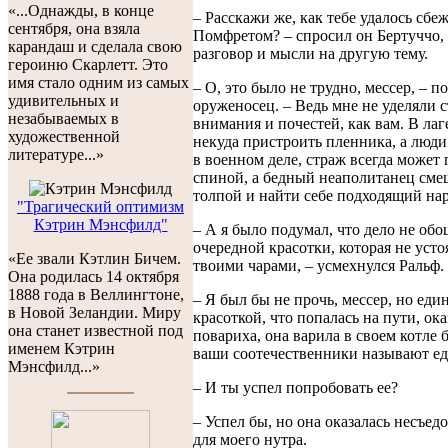
«...Однажды, в конце
– Расскажи же, как тебе удалось сбе
сентября, она взяла
Помфретом? – спросил он Бертуччо,
карандаш и сделала свою
разговор и мысли на другую тему.
героиню Скарлетт. Это
имя стало одним из самых
– О, это было не трудно, мессер, – 
удивительных и
оруженосец. – Ведь мне не уделяли 
незабываемых в
внимания и почестей, как вам. В лаге
художественной
некуда пристроить пленника, а люд
литературе...»
в военном деле, страж всегда может
спиной, а бедный неаполитанец сме
толпой и найти себе подходящий нар
"Трагический оптимизм
Кэтрин Мэнсфилд"
– А я было подумал, что дело не обо
очередной красотки, которая не усто
«Ее звали Кэтлин Бичем.
твоими чарами, – усмехнулся Ральф.
Она родилась 14 октября
1888 года в Веллингтоне,
– Я был бы не прочь, мессер, но ед
в Новой Зеландии. Миру
красоткой, что попалась на пути, ока
она станет известной под
повариха, она варила в своем котле 
именем Кэтрин
ваши соотечественники называют ед
Мэнсфилд...»
– И ты успел попробовать ее?
– Успел бы, но она оказалась несъед
для моего нутра.