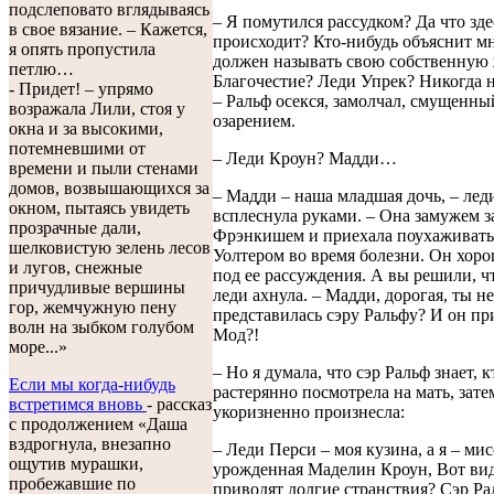
подслеповато вглядываясь
– Я помутился рассудком? Да что зде
в свое вязание. – Кажется,
происходит? Кто-нибудь объяснит мн
я опять пропустила
должен называть свою собственную
петлю…
Благочестие? Леди Упрек? Никогда не
- Придет! – упрямо
– Ральф осекся, замолчал, смущенн
возражала Лили, стоя у
озарением.
окна и за высокими,
потемневшими от
– Леди Кроун? Мадди…
времени и пыли стенами
домов, возвышающихся за
– Мадди – наша младшая дочь, – лед
окном, пытаясь увидеть
всплеснула руками. – Она замужем з
прозрачные дали,
Фрэнкишем и приехала поухаживать 
шелковистую зелень лесов
Уолтером во время болезни. Он хоро
и лугов, снежные
под ее рассуждения. А вы решили, чт
причудливые вершины
леди ахнула. – Мадди, дорогая, ты не
гор, жемчужную пену
представилась сэру Ральфу? И он при
волн на зыбком голубом
Мод?!
море...»
– Но я думала, что сэр Ральф знает, к
Если мы когда-нибудь
растерянно посмотрела на мать, зате
встретимся вновь
- рассказ
укоризненно произнесла:
с продолжением «Даша
вздрогнула, внезапно
– Леди Перси – моя кузина, а я – м
ощутив мурашки,
урожденная Маделин Кроун, Вот вид
пробежавшие по
приводят долгие странствия? Сэр Ра