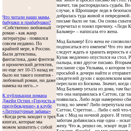
значит, так распорядилась судьба. Во
случае, в Шропшире леди в безопасн
добралась туда живой и невредимой.
Что читали наши мамы,
письме было не так. Он снова схвати
бабушки и прабабушки?
перечитал и понял причину. «Леди 
«Собственно любовный
Бальмер» – написала его жена.
роман - как жанр
литературы - появился
Мод Бальмер! Его жена не соизволи
совсем недавно. По
подписаться его именем! Что это зна
крайней мере, в России.
следует ждать и хранить верность и
Были детективы,
Кулак медленно опустился на стол, 
фантастика, даже фэнтези
пальцы, взял другое письмо. Вторым
и иронический детектив,
послание сэра Уильяма, о котором то
но еще лет 10-15 назад не
просьбой к дочери найти и отправит
было ни такого понятия -
свидетелей дуэли с королевским ком
любовный роман, ни даже
переслали из Боскома. Значит, когд
намека на него...»
Мод Бальмер уехала из дома, там бы
что она направилась в Саттон, где та
К публикации романа
появилась. Либо леди намеренно сби
Джейн Остин «Гордость и
толку, но зачем? Либо перепутала на
предубеждение» в клубе
Саттон, Стреттон… Либо с ней что-
«Литературные забавы»
Как с Мод на ночной дороге. И тепер
«Когда речь заходит о трех
заботам добавилась еще одна – иск
книгах, которые мы
жену. Что ж, решил он, эскорт лед
можем захватить с собой
Бальмер, diavolo! – не мог исчезнуть