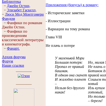
Библиотека
Приложения (бонусы) к роману:
−
Джейн Остин,
−
Элизабет Гaскелл,
- Исторические заметки
−
Люси Мод Монтгомери
Фандом
- Иллюстрации
−
Фанфики по романам
Джейн Остин.
- Вариации на тему романа
−
Фанфики по
произведениям
Глава VIII
классической литературы
и кинематографа.
Не плачь о потере
−
Фанарт.
Архив форума
У маленькой Мэри
Форум
Большая потеря:
Но, милая 
Наши ссылки
Пропал ее правый
Не плачь о
башмак.
Ботинок д
В одном она скачет
правой ног
И жалобно плачет
Сошьем те
–
новый
Нельзя без другого
Иль купим
никак!
готовый,
Но только
– береги!