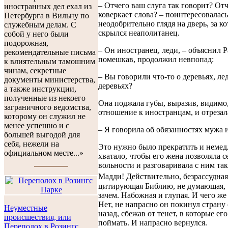
– Отчего ваш слуга так говорит? От
иностранных дел ехал из
коверкает слова? – поинтересовалась
Петербурга в Вильну по
неодобрительно глядя на дверь, за к
служебным делам. С
скрылся неаполитанец.
собой у него были
подорожная,
– Он иностранец, леди, – объяснил Р
рекомендательные письма
помешкав, продолжил невпопад:
к влиятельным тамошним
чинам, секретные
– Вы говорили что-то о деревьях, лед
документы министерства,
деревьях?
а также инструкции,
полученные из некоего
Она поджала губы, выразив, видимо,
заграничного ведомства,
отношение к иностранцам, и отрезал
которому он служил не
менее успешно и с
– Я говорила об обязанностях мужа 
большей выгодой для
себя, нежели на
Это нужно было прекратить и немед
официальном месте...»
хватало, чтобы его жена позволяла с
вольности и разговаривала с ним та
Мадди! Действительно, безрассудная
цитирующая Библию, не думающая, 
зачем. Набожная и глупая. И чего же
Нет, не напрасно он покинул страну 
Неуместные
назад, сбежав от тенет, в которые ег
происшествия, или
поймать. И напрасно вернулся.
Переполох в Розингс