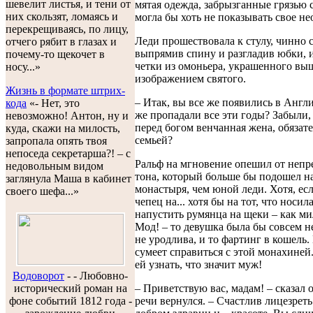
шевелит листья, и тени от
мятая одежда, забрызганные грязью 
них скользят, ломаясь и
могла бы хоть не показывать свое н
перекрещиваясь, по лицу,
Леди прошествовала к стулу, чинно с
отчего рябит в глазах и
выпрямив спину и разгладив юбки, и
почему-то щекочет в
четки из омоньера, украшенного вы
носу...»
изображением святого.
Жизнь в формате штрих-
– Итак, вы все же появились в Англи
кода
«- Нет, это
же пропадали все эти годы? Забыли, 
невозможно! Антон, ну и
перед богом венчанная жена, обязате
куда, скажи на милость,
семьей?
запропала опять твоя
непоседа секретарша?! – с
Ральф на мгновение опешил от непр
недовольным видом
тона, который больше бы подошел н
заглянула Маша в кабинет
монастыря, чем юной леди. Хотя, ес
своего шефа...»
чепец на... хотя бы на тот, что носил
напустить румянца на щеки – как ми
Мод! – то девушка была бы совсем н
не уродлива, и то фартинг в кошель.
сумеет справиться с этой монахиней
ей узнать, что значит муж!
Водоворот
-
- Любовно-
исторический роман на
– Приветствую вас, мадам! – сказал о
фоне событий 1812 года -
речи вернулся. – Счастлив лицезреть 