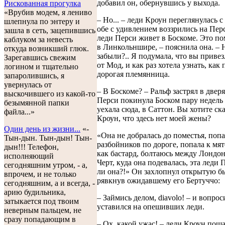
добавил он, обернувшись у выхода.
Рискованная прогулка
«Врубив модем, я лениво
– Но... – леди Кроун переглянулась с
шлепнула по энтеру и
обе с удивлением воззрились на Перс
зашла в сеть, зацепившись
леди Перси живет в Боскоме. Это по
каблуком за невесть
в Линкольншире, – пояснила она. –
откуда возникший глюк.
забыли?.. Я подумала, что вы привез
Зарегавшись свежим
от Мод, и как раз хотела узнать, как
логином и тщательно
дорогая племянница.
запаролившись, я
увернулась от
– В Боскоме? – Ральф застрял в дверя
выскочившего из какой-то
Перси покинула Боском пару недель 
безымянной папки
уехала сюда, в Саттон. Вы хотите ска
файла...»
Кроун, что здесь нет моей жены?
Один день из жизни...
«-
«Она не добралась до поместья, попа
Тын-дын. Тын-дын! Тын-
разбойников по дороге, попала к мя
дын!!! Телефон,
как бастард, болтаюсь между Лондо
исполняющий
Черт, куда она подевалась, эта леди
сегодняшним утром, - а,
ли она?!» Он захлопнул открытую бы
впрочем, и не только
рявкнув ожидавшему его Бертуччо:
сегодняшним, а и всегда, -
арию будильника,
– Займись делом, diavolo! – и вопро
затыкается под твоим
уставился на опешивших леди.
неверным пальцем, не
сразу попадающим в
– Ох, какой ужас! – леди Кроун поша