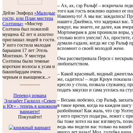
– Ах, ах, сэр Ральф! – вскричала лед
того как гость вежливо оценил ее по
Дейзи Эшфорд
«Малодые
Наконец-то! А мы вас заждались! Пр
гости, или План мистера
нашего Джеймса, что задержал вас. 
Солтины»
«Мистер
вокруг, вы знаете, не далее, как вчера
Солтина был пожилой
Мортимерам в дом проникли воры,
мущина 42 лет и аххотно
столько всего унесли! Ах, простите, 
приглашал людей в гости.
думали-гадали, когда же сэр Ральф п
У него гостила малодая
вспомнит о своей молодой жене.
барышня 17 лет Этель
Монтикю. У мистера
Она рассматривала Перси с нескры
Солтины были темные
любопытством.
короткие волосы к усам и
бакинбардам очень
– Какой красивый, видный джентльм
черным и вьющимся...»
же, садитесь! – леди Кроун показала
кресло у стола, позвала служанку, п
подать закуски и сама уселась на сту
Перевод романа
– Весьма любезно, сэр Ральф, заехать
Элизабет Гаскелл «Север
в такое время, когда на каждом шагу 
и Юг» - теперь в книжном
разбойники! Как жаль, что сэр Уолте
варианте!
у него приступ подагры, лежит с пр
Покупайте!
бы тоже хотел на вас взглянуть, поз
ведь мы видели вас только на вашей 
много лет назад! Мод, голубка наша,