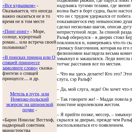
подковами рыжий, где паруса ловят 
«Все кувырком»
-
надуваясь тугими телами, где звенят
Оказывается, что иногда
волна бьет в борт судна, было насто
важно оказаться не в то
что он с трудом удержался от побега
время не в том месте
показавшегося ему невыносимо душ
сделал несколько шагов, описав дугу
«Пинг-понг»
- Море,
неприступной леди. За спиной раздал
солнце, курортный
Ральф обернулся – в дверях стоял Бе
роман... или встреча своей
поклонился и, намереваясь что-то ск
половинки?
гримасу благочиния, которая на его
физиономии выглядела весьма комич
«В поисках принца или О
хмыкнул и закашлялся. Леди внесла 
спящей принцессе
тотчас расставив все по местам.
замолвите слово»
сказка-
фэнтези о спящей
– Что вы здесь делаете! Кто это? Это
принцессе.... и др.
слуга, сэр Ральф?
– Да, мой слуга, леди! Он хочет что-т
Метель в пути, или
Немецко-польский
– Так говорите же! – Мадди повела 
экзерсис на шпионской
поистине королевским жестом.
почве
-
– Я прийти позже, мессер, – хмыкну
«Барон Николас Вестхоф,
скрылся за дверью, прежде чем Раль
надворный советник
воспользоваться его появлением.
министерства