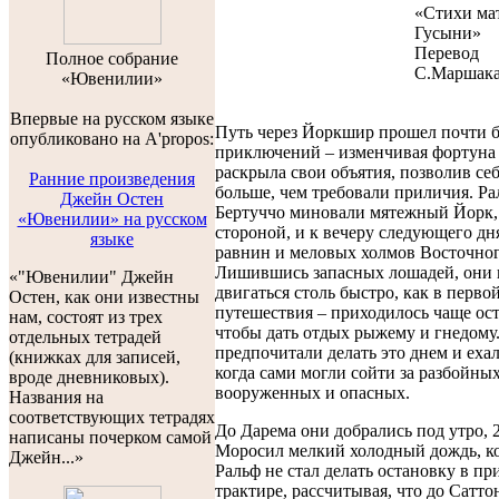
«Стихи ма
Гусыни»
Перевод
Полноe собраниe
С.Маршак
«Ювенилии»
Впервые на русском языке
Путь через Йоркшир прошел почти б
опубликовано на A'propos:
приключений – изменчивая фортуна
раскрыла свои объятия, позволив себ
Ранние произведения
больше, чем требовали приличия. Ра
Джейн Остен
Бертуччо миновали мятежный Йорк, 
«Ювенилии» на русском
стороной, и к вечеру следующего дн
языке
равнин и меловых холмов Восточног
Лишившись запасных лошадей, они 
«"Ювенилии" Джейн
двигаться столь быстро, как в перво
Остен, как они известны
путешествия – приходилось чаще ост
нам, состоят из трех
чтобы дать отдых рыжему и гнедому
отдельных тетрадей
предпочитали делать это днем и еха
(книжках для записей,
когда сами могли сойти за разбойны
вроде дневниковых).
вооруженных и опасных.
Названия на
соответствующих тетрадях
До Дарема они добрались под утро, 2
написаны почерком самой
Моросил мелкий холодный дождь, ко
Джейн...»
Ральф не стал делать остановку в п
трактире, рассчитывая, что до Саттон