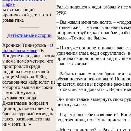
Парке
-
Ральф подошел к леди, забрал у нее ч
захватывающий
руку.
иронический детектив +
романтика
– Вы ждали меня так долго, – «подо
столько же», – хотелось добавить ему,
поприветствуйте, как подобает, забы
Детективные истории
было. «Точнее, не было».
Хроники Тинкертона -
O
– Но я уже поприветствовала вас, сэр
пропавшем колье
«В
удивления глаза леди округлились, н
Лондоне шел дождь, когда
приняла свой чопорный вид и с воз
у дома номер четыре, что
голосе заявила:
пристроился среди
подобных ему на узкой
– Забыть о вашем пренебрежении с
улице Милфорд Лейн,
обязанностями невозможно! Но прос
остановился кабриолет, из
придется, если вы искренне раскаива
которого вышел высокий
готовы делами доказать... Верните м
грузный мужчина
сумрачного вида.
Она попыталась выдернуть свою рук
Джентльмен поправил
не отпускал ее.
цилиндр, повел плечами,
бросил суровый взгляд на
– Сэр, что вы себе позволяете?! Кон
лакея, раскрывшего над
родственники, но вам не пристало...
ним зонт, и...»
– Мне не пристало?! – Ральф отпуст