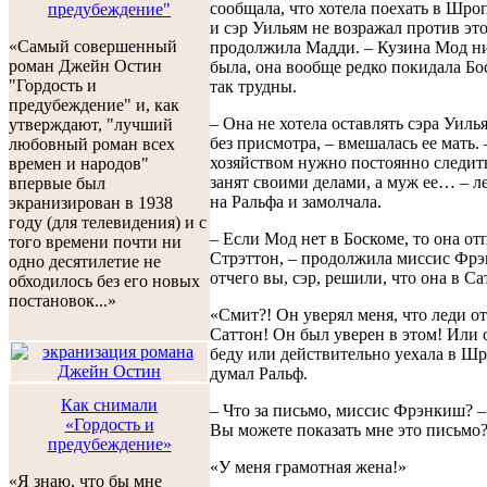
сообщала, что хотела поехать в Шро
предубеждение"
и сэр Уильям не возражал против это
«Самый совершенный
продолжила Мадди. – Кузина Мод ни
роман Джейн Остин
была, она вообще редко покидала Бо
"Гордость и
так трудны.
предубеждение" и, как
– Она не хотела оставлять сэра Уиль
утверждают, "лучший
без присмотра, – вмешалась ее мать. 
любовный роман всех
хозяйством нужно постоянно следить
времен и народов"
занят своими делами, а муж ее… – л
впервые был
на Ральфа и замолчала.
экранизирован в 1938
году (для телевидения) и с
– Если Мод нет в Боскоме, то она от
того времени почти ни
Стрэттон, – продолжила миссис Фрэ
одно десятилетие не
отчего вы, сэр, решили, что она в Са
обходилось без его новых
постановок...»
«Смит?! Он уверял меня, что леди о
Саттон! Он был уверен в этом! Или 
беду или действительно уехала в Ш
думал Ральф.
Как снимали
– Что за письмо, миссис Фрэнкиш? –
«Гордость и
Вы можете показать мне это письмо
предубеждение»
«У меня грамотная жена!»
«Я знаю, что бы мне