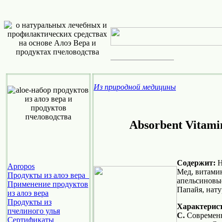
Из природной медицины
Absorbent Vi
Cодержит:
Н
Apropos
Мед, витамин
Продукты из алоэ вера
апельсиновы
Применение продуктов
Папайя, нату
из алоэ вера
Продукты из
Характерис
пчелиного улья
C.
Современн
Cертификаты