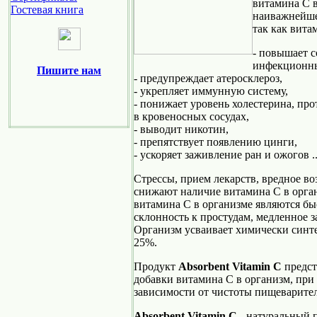
витамина С в
Гостевая книга
наиважнейше
так как вита
- повышает с
инфекционны
Пишите нам
- предупреждает атеросклероз,
- укрепляет иммунную систему,
- понижает уровень холестерина, пр
в кровеносных сосудах,
- выводит никотин,
- препятствует появлению цинги,
- ускоряет заживление ран и ожогов ..
Стрессы, прием лекарств, вредное в
снижают наличие витамина С в орга
витамина С в организме являются бы
склонность к простудам, медленное з
Организм усваивает химически синт
25%.
Продукт
Absorbent Vitamin C
предст
добавки витамина С в организм, при 
зависимости от чистоты пищеварител
Absorbent Vitamin C
- натуральный 