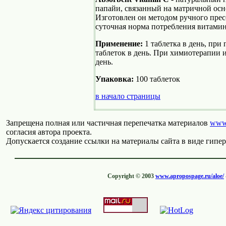
папайи, связанный на матричной осн
Изготовлен он методом ручного прес
суточная норма потребления витамина
Применение:
1 таблетка в день, при
таблеток в день. При химиотерапии и
день.
Упаковка:
100 таблеток
в начало страницы
Запрещена полная или частичная перепечатка материалов
www.
согласия автора проекта.
Допускается создание ссылки на материалы сайта в виде гипер
Copyright © 2003
www.apropospage.ru/aloe/