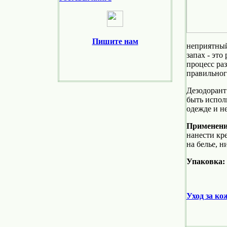
Пишите нам
неприятный 
запах - это
процесс ра
правильног
Дезодорант 
быть исполь
одежде и не
Применени
нанести кре
на белье, н
Упаковка:
Уход за ко