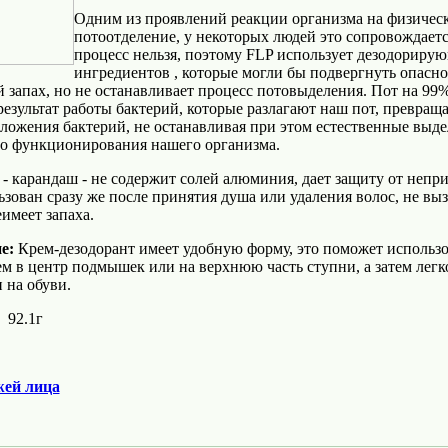
Одним из проявлений реакции организма на физичес
потоотделение, у некоторых людей это сопровождает
процесс нельзя, поэтому FLP использует дезодорирую
ингредиентов , которые могли бы подвергнуть опасно
запах, но не останавливает процесс потовыделения. Пот на 99% 
 результат работы бактерий, которые разлагают наш пот, превращ
зложения бактерий, не останавливая при этом естественные выд
о функционирования нашего организма.
- карандаш - не содержит солей алюминия, дает защиту от непри
зован сразу же после принятия душа или удаления волос, не выз
имеет запаха.
е:
Крем-дезодорант имеет удобную форму, это поможет использов
м в центр подмышек или на верхнюю часть ступни, а затем легко
и на обуви.
92.1г
жей лица