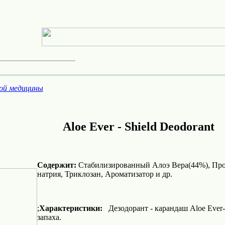
ой медицины
Aloe Ever - Shield Deodo
Содержит:
Стабилизированный Алоэ Вера(44%), Про
натрия, Триклозан, Ароматизатор и др.
;
Характеристики:
Дезодорант - карандаш Aloe Ever-S
запаха.