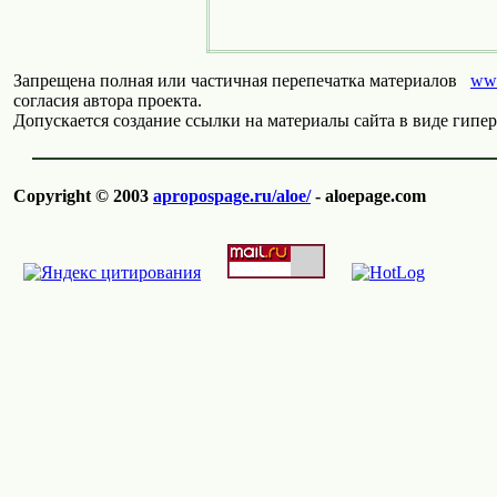
Запрещена полная или частичная перепечатка материалов
www
согласия автора проекта.
Допускается создание ссылки на материалы сайта в виде гипер
Copyright © 2003
apropospage.ru/aloe/
- aloepage.com