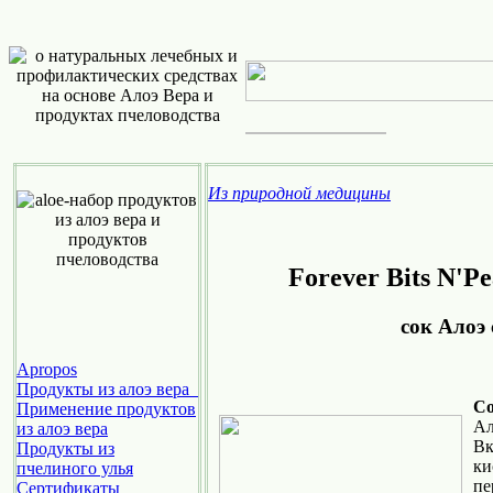
Из природной медицины
Forever Bits 
cок Алоэ
Apropos
Продукты из алоэ вера
С
Применение продуктов
Ал
из алоэ вера
Вк
Продукты из
ки
пчелиного улья
пе
Cертификаты