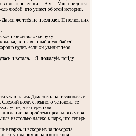
 в плечо невестки. – А я… Мне придется
едь любой, кто узнает об этой истории,
Дарси же тебя не презирает. И полковник
ь.
своей юной золовке руку.
 крылья, поправь нимб и улыбайся!
хорошо будет, если он увидит тебя
ась и встала. – Я, пожалуй, пойду,
ким уж теплым. Джорджиана поежилась и
ль. Свежий воздух немного успокоил ее
ько лучше, что перестала
ь внимание на проблемы реального мира.
шла настолько далеко в парк, что теперь
е парка, и вскоре из-за поворота
д легким плащом испанского кроя.