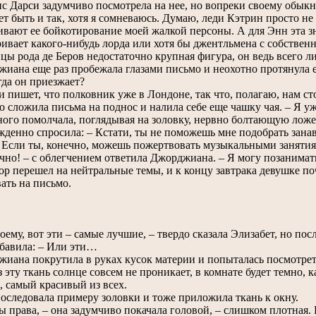
арси задумчиво посмотрела на нее, но вопреки своему обыкнов
быть и так, хотя я сомневаюсь. Думаю, леди Кэтрин просто не 
вают ее бойкотирование моей жалкой персоны. А для Энн эта зна
ивает какого-нибудь лорда или хотя бы джентльмена с собстве
цы рода де Беров недостаточно крупная фигура, он ведь всего 
на еще раз пробежала глазами письмо и неохотно протянула е
да он приезжает?
пишет, что полковник уже в Лондоне, так что, полагаю, нам стои
о сложила письма на поднос и налила себе еще чашку чая. – Я уж
ого помолчала, поглядывая на золовку, нервно болтающую ложе
денно спросила: – Кстати, ты не поможешь мне подобрать занав
 Если ты, конечно, можешь пожертвовать музыкальными заняти
о! – с облегчением ответила Джорджиана. – Я могу позанимать
 перешел на нейтральные темы, и к концу завтрака девушке по
ать на письмо.
му, вот эти – самые лучшие, – твердо сказала Элизабет, но по
бавила: – Или эти…
на покрутила в руках кусок материи и попыталась посмотреть 
эту ткань солнце совсем не проникает, в комнате будет темно, к
, самый красивый из всех.
ледовала примеру золовки и тоже приложила ткань к окну.
 права, – она задумчиво покачала головой, – слишком плотная. 