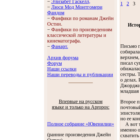
−
Элизабет Гaскелл,
1
2
−
Люси Мод Монтгомери
Фандом
−
Фанфики по романам Джейн
Остин.
Исто
−
Фанфики по произведениям
классической литературы и
кинематографа.
Письмо п
−
Фанарт.
собирала
верхнем,
Архив форума
писал су
Форум
обижалас
Наши ссылки
сестры. 
Наши переводы и публикации
о делах.
Джорджиа
младшая 
Впервые на русском
Второе п
языке и только на Apropos:
почтовый
эпистоля
но ее ко
Полное собрание «Ювенилии»
А вот тр
именно о
(ранние произведения Джейн
схватить