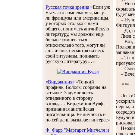
– Но ты 
Русская точка зрения
«Если уж
скрывать
мы часто сомневаемся, могут
будет ме
ли французы или американцы,
– Ну что
у которых столько с нами
Фитцуиль
общего, понимать английскую
– Да, но
литературу, мы должны еще
Лизи сде
больше сомневаться
– Вот, в
относительно того, могут ли
Полковни
англичане, несмотря на весь
заплакан
свой энтузиазм, понимать
– Ты пра
русскую литературу…»
прогуляю
– Смотр
– Вечер
«Вирджиния»
«Тонкий
***
профиль. Волосы собраны на
затылке. Задумчивость
Легкий в
отведенного в сторону
ускорила
взгляда… Вирджиния Вулф –
нервы, и
признанная английская
сосредот
писательница. Ее личность и
Будучи в
по сей день вызывает интерес»
рисковал
Неожидан
Ф. Фарр "Маргарет Митчелл и
показалс