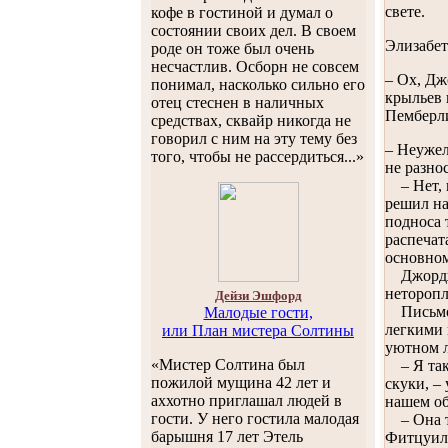
свете.
кофе в гостиной и думал о
состоянии своих дел. В своем
Элизабет
роде он тоже был очень
несчастлив. Осборн не совсем
– Ох, Дж
понимал, насколько сильно его
крыльев 
отец стеснен в наличных
Пемберли
средствах, сквайр никогда не
говорил с ним на эту тему без
– Неужел
того, чтобы не рассердиться...»
не разно
– Нет, к
решил на
подноса 
распечат
основном
Джорджиа
неторопл
Дейзи Эшфорд
Письмо б
Малодые гости,
легкими 
или План мистера Солтины
уютном л
«Мистер Солтина был
– Я так 
пожилой мущина 42 лет и
скуки, –
аххотно приглашал людей в
нашем об
гости. У него гостила малодая
– Она 
барышня 17 лет Этель
Фитцуиль