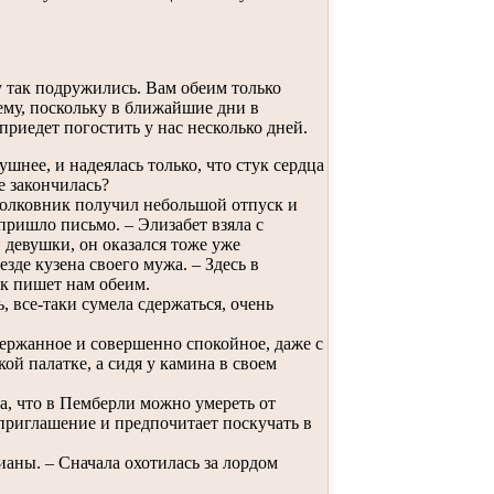
у так подружились. Вам обеим только
шему, поскольку в ближайшие дни в
риедет погостить у нас несколько дней.
шнее, и надеялась только, что стук сердца
е закончилась?
полковник получил небольшой отпуск и
 пришло письмо. – Элизабет взяла с
девушки, он оказался тоже уже
езде кузена своего мужа. – Здесь в
ик пишет нам обеим.
 все-таки сумела сдержаться, очень
ржанное и совершенно спокойное, даже с
ой палатке, а сидя у камина в своем
а, что в Пемберли можно умереть от
е приглашение и предпочитает поскучать в
аны. – Сначала охотилась за лордом