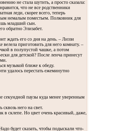
ению не стала шутить, а просто сказала:
нравится, что не все родственники
тная леди, скорее всего, теперь
нным немалым поместьем. Полковник для
лишь младший сын.
го обратно Элизабет.
т ждать его со дня на день. – Лиззи
е велела приготовить для него комнату. –
чкой в полупустой чашке, а потом
ески для детской? После ленча принесут
ями.
ся музыкой ближе к обеду.
чти удалось перестать ежеминутно
сле секундной паузы куда менее уверенным
сквозь него на свет.
ак в склепе. Но цвет очень красивый, даже,
Надо будет сказать, чтобы подыскали что-