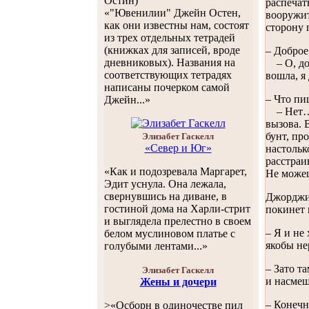
Остин)
распечат
«"Ювенилии" Джейн Остен,
вооружит
как они известны нам, состоят
сторону 
из трех отдельных тетрадей
(книжках для записей, вроде
– Доброе
дневниковых). Названия на
– О, доб
соответствующих тетрадях
вошла, я
написаны почерком самой
– Что пи
Джейн...»
– Нет… п
вызова. 
бунт, пр
Элизабет Гаскелл
«Север и Юг»
настольк
расстраи
«Как и подозревала Маргарет,
Не можеш
Эдит уснула. Она лежала,
свернувшись на диване, в
Джорджиа
гостиной дома на Харли-стрит
покинет 
и выглядела прелестно в своем
– Я и не
белом муслиновом платье с
якобы не
голубыми лентами...»
– Зато т
Элизабет Гаскелл
и насмеш
Жены и дочери
– Конечн
>«Осборн в одиночестве пил