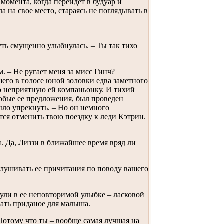
момента, когда перейдет в будуар и
на свое место, стараясь не поглядывать в
уть смущенно улыбнулась. – Ты так тихо
. – Не ругает меня за мисс Гинч?
его в голосе юной золовки едва заметного
ую неприятную ей компаньонку. И тихий
юбые ее предложения, был проведен
ыло упрекнуть. – Но он немного
тся отменить твою поездку к леди Кэтрин.
 Да, Лиззи в ближайшее время вряд ли
ыслушивать ее причитания по поводу вашего
нули в ее неповторимой улыбке – ласковой
вать приданое для малыша.
 Потому что ты – вообще самая лучшая на