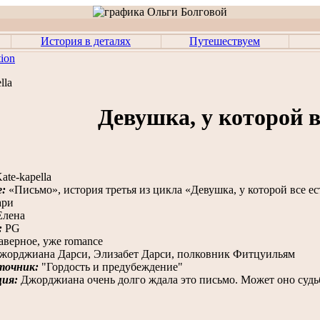
История в деталях
Путешествуем
tion
lla
Девушка, у которой в
ate-kapella
е:
«Письмо», история третья из цикла «Девушка, у которой все ес
ри
Елена
:
PG
верное, уже romance
орджиана Дарси, Элизабет Дарси, полковник Фитцуильям
точник:
"Гордость и предубеждение"
ия:
Джорджиана очень долго ждала это письмо. Может оно судь