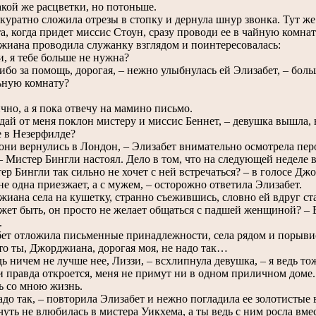
акой же расцветки, но потоньше.
ратно сложила отрезы в стопку и дернула шнур звонка. Тут же
 когда придет миссис Стоун, сразу проводи ее в чайную комнату
ана проводила служанку взглядом и поинтересовалась:
 я тебе больше не нужна?
о за помощь, дорогая, – нежно улыбнулась ей Элизабет, – боль
ьную комнату?
о, а я пока отвечу на мамино письмо.
й от меня поклон мистеру и миссис Беннет, – девушка вышла, н
е в Незерфилде?
ни вернулись в Лондон, – Элизабет внимательно осмотрела перо
– Мистер Бингли настоял. Дело в том, что на следующей недел
 Бингли так сильно не хочет с ней встречаться? – в голосе Дж
 одна приезжает, а с мужем, – осторожно ответила Элизабет.
на села на кушетку, странно съежившись, словно ей вдруг ста
т быть, он просто не желает общаться с падшей женщиной? – 
.
 отложила письменные принадлежности, села рядом и порывис
 ты, Джорджиана, дорогая моя, не надо так…
 ничем не лучше нее, Лиззи, – всхлипнула девушка, – я ведь то
и правда откроется, меня не примут ни в одном приличном доме
ь со мною жизнь.
о так, – повторила Элизабет и нежно погладила ее золотистые в
 чуть не влюбилась в мистера Уикхема, а ты ведь с ним росла вмес