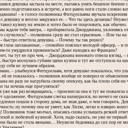
шаяся девушка застыла на месте, пытаясь унять бешеное биение 
енно подготовилась к встрече, а все равно ноги стали словно ва
иана! – в голосе полковника Фитцуильяма звучала искренняя р
л девушку и весело закружил ее. – Что ты здесь делаешь? Неуже
вил кузину на землю и хотел было ее поцеловать, как обычно.
ждали тебя завтра, – пробормотала Джорджиана, уклоняясь от 
 случилось? – полковник сразу же стал серьезным. – Или ты на
 быстро ответила девушка. – Почему ты так решил?
 глаза заплаканные, – спокойно пояснил молодой офицер, – и по
чем-то умудрился провиниться? Даже находясь во Франции?
ет, ты тут не при чем, – Джорджиана виновато отвела взгляд, – 
 быстро коснулась губами щеки кузена и тут же отступила на шаг
веду себя не лучшим образом.
ю, – улыбнулся Фитцуильям, хотя девушке показалось, что ул
 ей не показалось – полковник вообще не поверил ее объяснению,
на ни разу не нагрубила своему опекуну, как бы плохо себя ни 
и ты хочешь еще прогуляться?
 уже как раз возвращаюсь, – произнесла она и тут же пожалела о
ет одолжение. Фитцуильям слегка нахмурился, но ничего не сказ
енно пошли в сторону дома, не зная даже, о чем говорить. Дев
чность: ну почему она не умеет, как Лиззи, легко и изящно жонг
! Полковник тоже молчал, опасаясь снова услышать резкий ответ,
 тихой и любезной кузиной. Хотя, надо сказать, он уже не первый
ни были не столь явными… Неужели бедняжка до сих пор не мо
м Уикхемом?