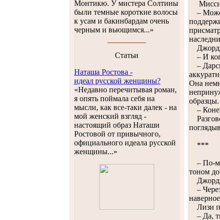
Монтикю. У мистера Солтины
Миссис Д
были темные короткие волосы
– Может 
к усам и бакинбардам очень
поддержи
черным и вьющимся...»
присматр
наследни
Джорджиа
Cтатьи
– И ког
– Дарси 
Наташа Ростова -
аккуратн
идеал русской женщины?
Она немн
«Недавно перечитывая роман,
непринуж
я опять поймала себя на
образцы.
мысли, как все-таки далек - на
– Конечн
мой женский взгляд -
Разговор
настоящий образ Наташи
поглядыв
Ростовой от привычного,
официального идеала русской
***
женщины...»
– По-мое
тоном до
Джорджиа
– Через 
наверное
Лизи пос
– Да, ты