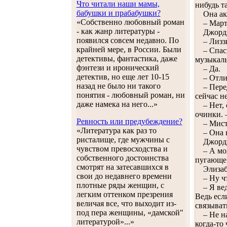
Что читали наши мамы,
нибудь т
бабушки и прабабушки?
Она акку
«Собственно любовный роман
– Марта,
- как жанр литературы -
Джорджи
появился совсем недавно. По
– Лиззи,
крайней мере, в России. Были
– Спасиб
детективы, фантастика, даже
музыкал
фэнтези и иронический
– Да.
детектив, но еще лет 10-15
– Отличн
назад не было ни такого
– Переда
понятия - любовный роман, ни
сейчас н
даже намека на него...»
– Нет, о
очинки. 
Ревность или предубеждение?
– Мистер
«Литература как раз то
– Она не
ристалище, где мужчины с
Джорджиа
чувством превосходства и
– А може
собственного достоинства
пугающе
смотрят на затесавшихся в
Элизабет
свои до недавнего времени
– Ну что
плотные ряды женщин, с
– Я ведь
легким оттенком презрения
Ведь есл
величая все, что выходит из-
связыват
под пера женщины, «дамской"
– Не над
литературой»...»
когда-то