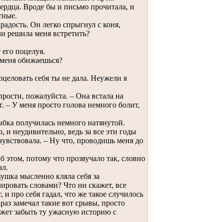
сердца. Вроде бы и письмо прочитала, и
тные.
адость. Он легко спрыгнул с коня,
ли решила меня встретить?
его поцелуя.
 меня обижаешься?
целовать себя ты не дала. Неужели я
прости, пожалуйста. – Она встала на
. – У меня просто голова немного болит,
ыбка получилась немного натянутой.
 и неудивительно, ведь за все эти годы
чувствовала. – Ну что, проводишь меня до
б этом, потому что прозвучало так, словно
ал.
ушка мысленно кляла себя за
лировать словами? Что ни скажет, все
 и про себя гадал, что же такое случилось
 раз замечал такие вот срывы, просто
жет забыть ту ужасную историю с