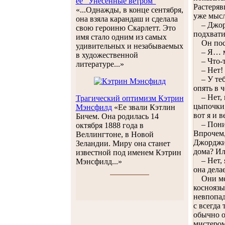
ее "Унесенные ветром"
Растеряв
«...Однажды, в конце сентября,
уже мысл
она взяла карандаш и сделала
– Джордж
свою героиню Скарлетт. Это
подхвати
имя стало одним из самых
Он поста
удивительных и незабываемых
– Я… мы 
в художественной
– Что-то
литературе...»
– Нет! –
– У тебя
опять в 
– Нет, н
Трагический оптимизм Кэтрин
цыпочки,
Мэнсфилд
«Ее звали Кэтлин
вот я и 
Бичем. Она родилась 14
– Понима
октября 1888 года в
Впрочем,
Веллингтоне, в Новой
Джорджиа
Зеландии. Миру она станет
дома? Ил
известной под именем Кэтрин
– Нет, я
Мэнсфилд...»
она дела
Они медл
косноязы
невпопад
с всегда
обычно о
мистеро