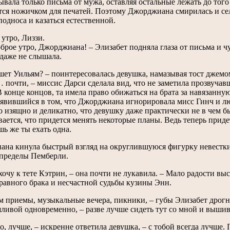
ывала только письма от мужа, оставляя остальные лежать до того 
ся ножичком для печатей. Поэтому Джорджиана смирилась и села 
подноса и казаться естественной.
 утро, Лиззи.
рое утро, Джорджиана! – Элизабет подняла глаза от письма и ч
 даже не слышала.
шет Уильям? – поинтересовалась девушка, намазывая тост джемом
очти, – миссис Дарси сделала вид, что не заметила прозвучавш
В конце концов, та имела право обижаться на брата за навязанн
оявившийся в том, что Джорджиана игнорировала мисс Гинч и л
о изящно и деликатно, что девушку даже практически не в чем б
вается, что придется менять некоторые планы. Ведь теперь приде
ь же ты ехать одна.
на кинула быстрый взгляд на округлившуюся фигурку невестки.
пределы Пемберли.
 хочу к тете Кэтрин, – она почти не лукавила. – Мало радости в
равного брака и несчастной судьбы кузины Энн.
ам приемы, музыкальные вечера, пикники, – губы Элизабет дрог
ливой одновременно, – разве лучше сидеть тут со мной и выши
о, лучше, – искренне ответила девушка, – с тобой всегда лучше.