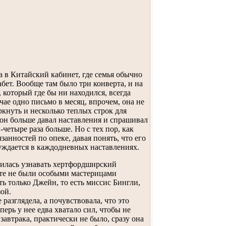
а в Китайский кабинет, где семья обычно
абет. Вообще там было три конверта, и на
который где бы ни находился, всегда
ае одно письмо в месяц, впрочем, она не
кнуть и несколько теплых строк для
, он больше давал наставления и спрашивал
четыре раза больше. Но с тех пор, как
занностей по опеке, давая понять, что его
нуждается в каждодневных наставлениях.
училась узнавать хертфордширский
, те не были особыми мастерицами
ть только Джейн, то есть миссис Бингли,
зой.
азглядела, а почувствовала, что это
ерь у нее едва хватало сил, чтобы не
 завтрака, практически не было, сразу она