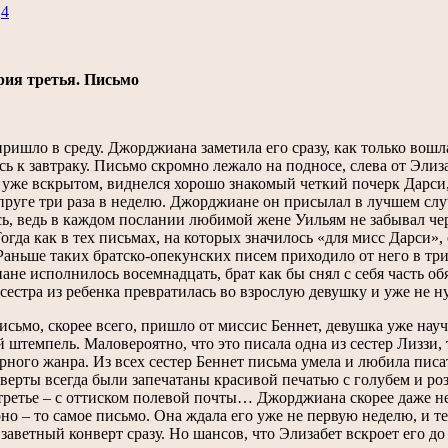
3
4
рия третья. Письмо
ришло в среду. Джорджиана заметила его сразу, как только вошл
сь к завтраку. Письмо скромно лежало на подносе, слева от Элиз
 уже вскрытом, виднелся хорошо знакомый четкий почерк Дарси, 
пруге три раза в неделю. Джорджиане он присылал в лучшем случ
ь, ведь в каждом послании любимой жене Уильям не забывал чер
Тогда как в тех письмах, на которых значилось «для мисс Дарси»
 Раньше таких братско-опекунских писем приходило от него в три-
не исполнилось восемнадцать, брат как бы снял с себя часть обя
сестра из ребенка превратилась во взрослую девушку и уже не 
исьмо, скорее всего, пришло от миссис Беннет, девушка уже на
 штемпель. Маловероятно, что это писала одна из сестер Лиззи
рного жанра. Из всех сестер Беннет письма умела и любила писа
нверты всегда были запечатаны красивой печатью с голубем и ро
етье – с оттиском полевой почты… Джорджиана скорее даже не р
но – то самое письмо. Она ждала его уже не первую неделю, и теп
 заветный конверт сразу. Но шансов, что Элизабет вскроет его до