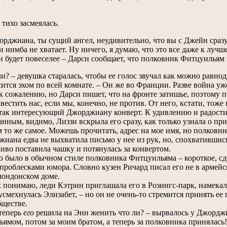
 тихо засмеялась.
орджиана, ты сущий ангел, неудивительно, что вы с Джейн сраз
и нимба не хватает. Ну ничего, я думаю, что это все даже к луч
 будет повеселее – Дарси сообщает, что полковник Фитцуильям п
и? – девушка старалась, чтобы ее голос звучал как можно равноду
сится эхом по всей комнате. – Он же во Франции. Разве война уж
 сожалению, но Дарси пишет, что на фронте затишье, поэтому 
вестить нас, если мы, конечно, не против. От него, кстати, тоже
так интересующий Джорджиану конверт. К удивлению и радости 
анным, видимо, Лиззи вскрыла его сразу, как только узнала о при
 то же самое. Можешь прочитать, адрес на мое имя, но полковн
на едва не выхватила письмо у нее из рук, но, спохватившись,
иво поставила чашку и потянулась за конвертом.
ыло в обычном стиле полковника Фитцуильяма – короткое, сде
проблесками юмора. Словно кузен Ричард писал его не в армейск
ондонском доме.
понимаю, леди Кэтрин приглашала его в Розингс-парк, намекал
 усмехнулась Элизабет, – но он не очень-то стремится принять е
ществе.
теперь
его
решила на Энн женить что ли? – вырвалось у Джорджи
ямом, потом за моим братом, а теперь за полковника принялась!