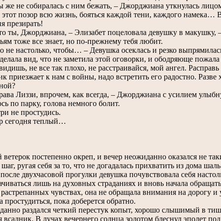
же не собиралась с ним бежать, – Джорджиана уткнулась лицом
 этот позор всю жизнь, бояться каждой тени, каждого намека… В
ня презирать!
 ты, Джорджиана, – Элизабет поцеловала девушку в макушку, – 
ям тоже все знает, но по-прежнему тебя любит.
 не настолько, чтобы… – Девушка осеклась и резко выпрямилас
лала вид, что не заметила этой оговорки, и ободряюще пожала 
идишь, не все так плохо, не расстраивайся, мой ангел. Расправь
к приезжает к нам с войны, надо встретить его радостно. Разве 
ной?
ва Лиззи, впрочем, как всегда, – Джорджиана с усилием улыбнул
сь по парку, голова немного болит.
и не простудись.
 сегодня теплый…
етерок постепенно окреп, и вечер неожиданно оказался не та
 шаг, ругая себя за то, что не догадалась прихватить из дома ша
 после двухчасовой прогулки девушка почувствовала себя настол
ачиваться лишь на духовных страданиях и вновь начала обращат
 растрепанных чувствах, она не обращала внимания на дорогу и у
а простудиться, пока доберется обратно.
но раздался четкий перестук копыт, хорошо слышимый в тишин
я всадник. В лучах вечернего солнца золотом блеснул эполет по