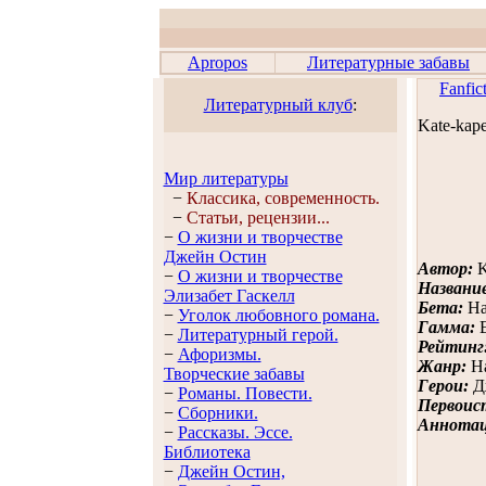
Apropos
Литературные забавы
Fanfic
Литературный клуб
:
Kate-kape
Мир литературы
−
Классика, современность.
−
Статьи, рецензии...
−
О жизни и творчестве
Джейн Остин
Автор:
K
−
О жизни и творчестве
Названи
Элизабет Гaскелл
Бета:
На
−
Уголок любовного романа.
Гамма:
−
Литературный герой.
Рейтинг
−
Афоризмы.
Жанр:
На
Творческие забавы
Герои:
Дж
−
Романы. Повести.
Первоис
−
Сборники.
Аннотац
−
Рассказы. Эссe.
Библиотека
−
Джейн Остин,