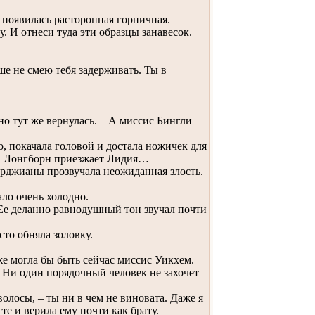
 появилась расторопная горничная.
. И отнеси туда эти образцы занавесок.
ше не смею тебя задерживать. Ты в
о тут же вернулась. – А миссис Бингли
, покачала головой и достала ножичек для
е в Лонгборн приезжает Лидия…
орджианы прозвучала неожиданная злость.
ло очень холодно.
Ее деланно равнодушный тон звучал почти
то обняла золовку.
же могла бы быть сейчас миссис Уикхем.
. Ни один порядочный человек не захочет
олосы, – ты ни в чем не виновата. Даже я
те и верила ему почти как брату.