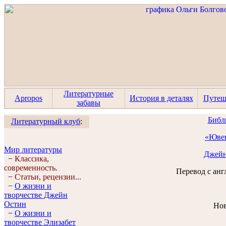
Литературные
Apropos
История в деталях
Путеш
забавы
Библ
Литературный клуб
:
«Юве
Мир литературы
Джейн
−
Классика,
современность.
Перевод с анг
−
Статьи, рецензии...
−
О жизни и
творчестве Джейн
Остин
Нов
−
О жизни и
творчестве Элизабет