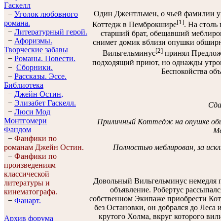
Гaскелл
Один Джентльмен, о чьей фамилии ум
−
Уголок любовного
[1]
романа.
Коттедж в Пемброкшире
. На стол
−
Литературный герой.
старший брат, обещавший меблиров
−
Афоризмы.
снимет домик вблизи опушки обширно
Творческие забавы
[2]
Вильгельминус
принял Предложе
−
Романы. Повести.
подходящий приют, но однажды утром
−
Сборники.
Беспокойства объ
−
Рассказы. Эссe.
Библиотека
−
Джейн Остин,
−
Элизабет Гaскелл.
Сда
−
Люси Мод
Монтгомери
Приличный Коттедж на опушке обши
Фандом
Мо
−
Фанфики по
Полностью меблирован, за искл
романам Джейн Остин.
−
Фанфики по
произведениям
классической
Довольный Вильгельминус немедля по
литературы и
объявление. Робертус рассыпался
кинематографа.
собственном Экипаже приобрести Котт
−
Фанарт.
без Остановки, он добрался до Леса 
крутого Холма, вкруг которого вили
Архив форума