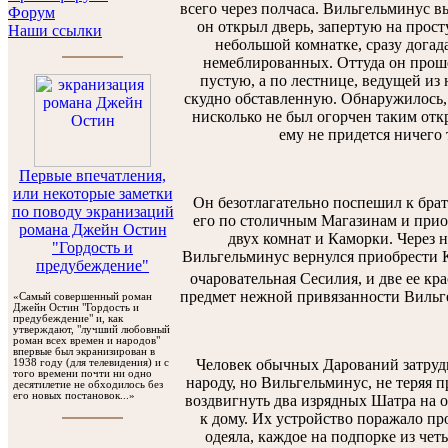
всего через полчаса. Вильгельминус вы
Форум
он открыл дверь, запертую на прост
Наши ссылки
небольшой комнатке, сразу догада
немеблированных. Оттуда он проше
пустую, а по лестнице, ведущей из н
скудно обставленную. Обнаружилось,
нисколько не был огорчен таким откр
ему не придется ничего 
Первые впечатления,
или некоторые заметки
Он безотлагательно поспешил к брат
по поводу экранизаций
его по столичным Магазинам и прио
романа Джейн Остин
двух комнат и Каморки. Через н
"Гордость и
Вильгельминус вернулся приобрести К
предубеждение"
очаровательная Сесилия, и две ее к
предмет нежной привязанности Вильге
«Самый совершенный роман
Джейн Остин "Гордость и
предубеждение" и, как
утверждают, "лучший любовный
роман всех времен и народов"
впервые был экранизирован в
Человек обычных Дарований затрудн
1938 году (для телевидения) и с
того времени почти ни одно
народу, но Вильгельминус, не теряя п
десятилетие не обходилось без
его новых постановок...»
воздвигнуть два изрядных Шатра на 
к дому. Их устройство поражало пр
одеяла, каждое на подпорке из чет