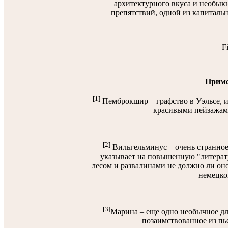
архитектурного вкуса и необык
препятствий, одной из капиталь
F
Приме
[1]
Пемброкшир – графство в Уэльсе, и
красивыми пейзажам
[2]
Вильгельминус – очень странное 
указывает на повышенную "литерат
лесом и развалинами не должно ли он
немецко
[3]
Марина – еще одно необычное дл
позаимствованное из пь