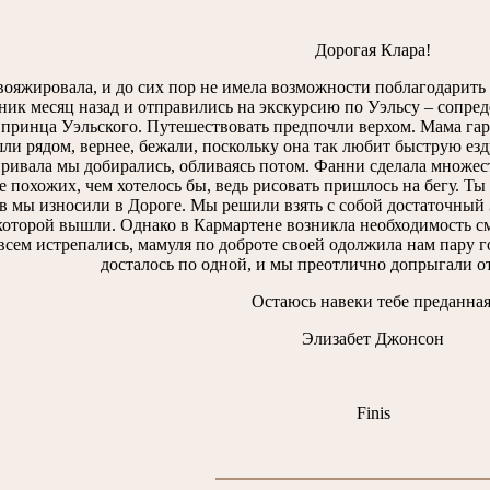
Дорогая Клара!
вояжировала, и до сих пор не имела возможности поблагодарить
ник месяц назад и отправились на экскурсию по Уэльсу – сопред
 принца Уэльского. Путешествовать предпочли верхом. Мама гар
и рядом, вернее, бежали, поскольку она так любит быструю езду
привала мы добирались, обливаясь потом. Фанни сделала множес
е похожих, чем хотелось бы, ведь рисовать пришлось на бегу. Ты
 мы износили в Дороге. Мы решили взять с собой достаточный 
 которой вышли. Однако в Кармартене возникла необходимость сме
всем истрепались, мамуля по доброте своей одолжила нам пару 
досталось по одной, и мы преотлично допрыгали о
Остаюсь навеки тебе преданная
Элизабет Джонсон
Finis