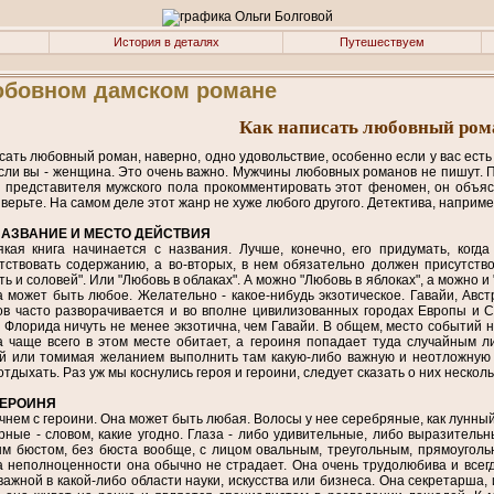
История в деталях
Путешествуем
бовном дамском романе
Как написать любовный ром
сать любовный роман, наверно, одно удовольствие, особенно если у вас есть 
если вы - женщина. Это очень важно. Мужчины любовных романов не пишут. П
 представителя мужского пола прокомментировать этот феномен, он объяс
 верьте. На самом деле этот жанр не хуже любого другого. Детектива, наприме
АЗВАНИЕ И МЕСТО ДЕЙСТВИЯ
якая книга начинается с названия. Лучше, конечно, его придумать, когд
тствовать содержанию, а во-вторых, в нем обязательно должен присутство
ть и соловей". Или "Любовь в облаках". А можно "Любовь в яблоках", а можно 
 может быть любое. Желательно - какое-нибудь экзотическое. Гавайи, Авс
в часто разворачивается и во вполне цивилизованных городах Европы и С
 Флорида ничуть не менее экзотична, чем Гавайи. В общем, место событий н
 чаще всего в этом месте обитает, а героиня попадает туда случайным 
й или томимая желанием выполнить там какую-либо важную и неотложную 
отдыхать. Раз уж мы коснулись героя и героини, следует сказать о них несколь
ГЕРОИНЯ
чнем с героини. Она может быть любая. Волосы у нее серебряные, как лунный
рные - словом, какие угодно. Глаза - либо удивительные, либо выразительн
 бюстом, без бюста вообще, с лицом овальным, треугольным, прямоугольн
а неполноценности она обычно не страдает. Она очень трудолюбива и всег
важной в какой-либо области науки, искусства или бизнеса. Она секретарша, 