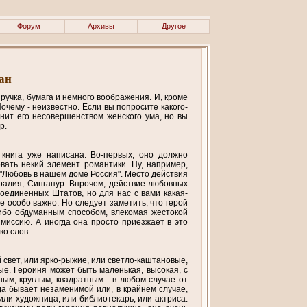
Форум
Архивы
Другое
ан
ручка, бумага и немного воображения. И, кроме
очему - неизвестно. Если вы попросите какого-
нит его несовершенством женского ума, но вы
р.
а книга уже написана. Во-первых, оно должно
вать некий элемент романтики. Ну, например,
и "Любовь в нашем доме Россия". Место действия
тралия, Сингапур. Впрочем, действие любовных
оединенных Штатов, но для нас с вами какая-
е особо важно. Но следует заметить, что герой
либо обдуманным способом, влекомая жестокой
миссию. А иногда она просто приезжает в это
ко слов.
 свет, или ярко-рыжие, или светло-каштановые,
ые. Героиня может быть маленькая, высокая, с
ым, круглым, квадратным - в любом случае от
да бывает незаменимой или, в крайнем случае,
или художница, или библиотекарь, или актриса.