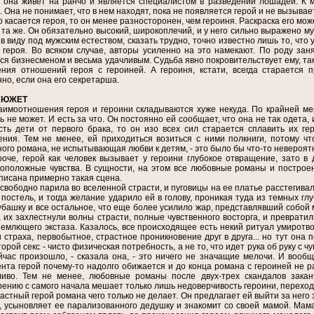
 она живет на ранчо и является специалистом в разведении лошадей. К 
. Она не понимает, что в нем находят, пока не появляется герой и не вызыва
о касается героя, то он менее разносторонен, чем героиня. Раскраска его мо
 та же. Он обязательно высокий, широкоплечий, и у него сильно выражено м
в виду под мужским естеством, сказать трудно, точно известно лишь то, чт
 героя. Во всяком случае, авторы усиленно на это намекают. По роду зан
ся бизнесменом и весьма удачливым. Судьба явно покровительствует ему, так
ния отношений героя с героиней. А героиня, кстати, всегда старается 
но, если она его секретарша.
СЮЖЕТ
аимоотношения героя и героини складываются хуже некуда. По крайней мере
ь не может. И есть за что. Он постоянно ей сообщает, что она не так одета,
сть дети от первого брака, то он изо всех сил старается сплавить их г
ния. Тем не менее, ей приходиться возиться с ними полкниги, потому ч
ого романа, не испытывающая любви к детям, - это было бы что-то невероятн
, герой как человек вызывает у героини глубокое отвращение, зато в 
оположные чувства. В сущности, на этом все любовные романы и построе
писана примерно такая сцена.
ободно парила во вселенной страсти, и пуговицы на ее платье расстегивал
 постель, и тогда желание ударило ей в голову, проникая туда из темных гл
убашку и все остальное, что еще более усилило жар, представлявший собой 
а их захлестнули волны страсти, полные чувственного восторга, и преврати
емлющего экстаза. Казалось, все происходящее есть некий ритуал умиротво
и страха, первобытное, страстное проникновение друг в друга... но тут она 
торой секс - чисто физическая потребность, а не то, что идет рука об руку с ч
йчас произошло, - сказала она, - это ничего не значащие мелочи. И вообщ
нта герой почему-то надолго обижается и до конца романа с героиней не ра
ливо. Тем не менее, любовные романы после двух-трех скандалов зака
ению с самого начала мешает только лишь недоверчивость героини, перехо
тный герой романа чего только не делает. Он предлагает ей выйти за него
, усыновляет ее парализованного дедушку и знакомит со своей мамой. Мама