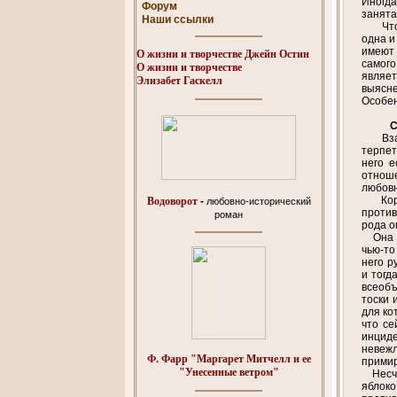
Иногда
Форум
занята
Наши ссылки
Чт
одна и
имеют 
О жизни и творчестве Джейн Остин
самого
О жизни и творчестве
являет
Элизабет Гаскелл
выясне
Особен
Вз
терпет
него е
отноше
любовн
Короче
Водоворот
-
любовно-исторический
против
роман
рода о
Она св
чью-то
него р
и тогд
всеобъ
тоски 
для ко
что се
инциде
невеж
Ф. Фарр "Маргарет Митчелл и ее
примир
"Унесенные ветром"
Несчас
яблоко