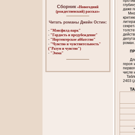
против
глубин
Сборник
«Новогодний
даже г
(рождественский) рассказ»
Многие
критик
литера
Читать романы Джейн Остин:
секрет
толсте
"Мэнсфилд-парк"
-
дейст
"Гордость и предубеждение"
-
депут
"Нортенгерское аббатство"
-
роман.
"Чувство и чувствительность"
-
("Разум и чувство")
П
"Эмма"
-
Дл
героя 
первог
числе 
Таблиц
2403 (
Т