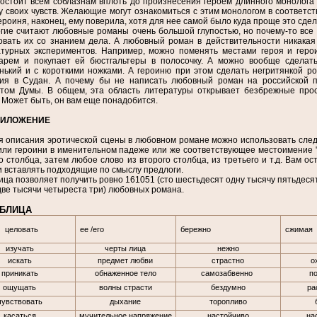
остоит всем соблазнам вплоть до произнесения героем длинного монолога 
у своих чувств. Желающие могут ознакомиться с этим монологом в соответст
ероиня, наконец, ему поверила, хотя для нее самой было куда проще это сдел
 считают любовные романы очень большой глупостью, но почему-то все ра
овать их со знанием дела. А любовный роман в действительности никакая 
турных экспериментов. Например, можно поменять местами героя и герои
арем и покупает ей бюстгальтеры в полосочку. А можно вообще сделать
нький и с короткими ножками. А героиню при этом сделать негритянкой р
вия в Судан. А почему бы не написать любовный роман на российской по
атом Думы. В общем, эта область литературы открывает безбрежные про
 Может быть, он вам еще понадобится.
РИЛОЖЕНИЕ
я описания эротической сцены в любовном романе можно использовать след
или героини в именительном падеже или же соответствующее местоимение "он
о столбца, затем любое слово из второго столбца, из третьего и т.д. Вам ос
и вставлять подходящие по смыслу предлоги.
а позволяет получить ровно 161051 (сто шестьдесят одну тысячу пятьдесят 
две тысячи четыреста три) любовных романа.
АБЛИЦА
целовать
ее /его
бережно
сжимая
изучать
черты лица
нежно
искать
предмет любви
страстно
о
приникать
обнаженное тело
самозабвенно
п
ощущать
волны страсти
бездумно
ра
чувствовать
дыхание
торопливо
касаться
мучительное напряжение
настойчиво
на