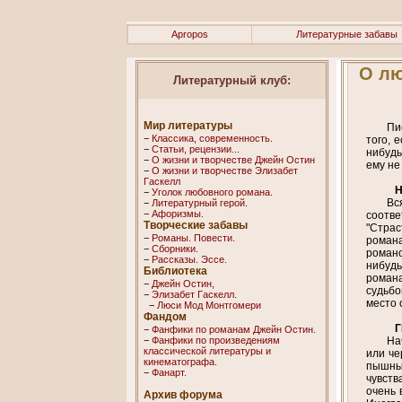
Apropos
Литературные забавы
О лю
Литературный клуб:
Мир литературы
Пи
−
Классика, современность.
того, 
−
Статьи, рецензии...
нибудь
−
О жизни и творчестве Джейн Остин
ему не
−
О жизни и творчестве Элизабет
Гaскелл
Н
−
Уголок любовного романа.
Вс
−
Литературный герой.
−
Афоризмы.
соотве
Творческие забавы
"Страс
−
Романы. Повести.
романа
−
Сборники.
романо
−
Рассказы. Эссe.
нибудь
Библиотека
романа
−
Джейн Остин,
судьбо
−
Элизабет Гaскелл.
место 
−
Люси Мод Монтгомери
Фандом
−
Фанфики по романам Джейн Остин.
−
Фанфики по произведениям
На
классической литературы и
или че
кинематографа.
пышным
−
Фанарт.
чувств
очень 
Архив форума