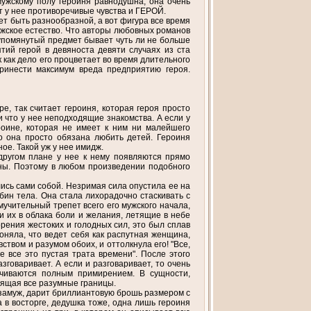
мужскому полу героиня равнодушна, она очень
ет у нее противоречивые чувства и ГЕРОЙ.
жет быть разнообразной, а вот фигура все время
ужское естество. Что авторы любовных романов
о упомянутый предмет бывает чуть ли не больше
ятий герой в девяноста девяти случаях из ста
 как дело его процветает во время длительного
принести максимум вреда предприятию героя.
, так считает героиня, которая героя просто
 и что у нее неподходящие знакомства. А если у
ероине, которая не имеет к ним ни малейшего
то она просто обязана любить детей. Героиня
ое. Такой уж у нее имидж.
другом плане у нее к нему появляются прямо
ны. Поэтому в любом произведении подобного
ись сами собой. Незримая сила опустила ее на
убин тела. Она стала лихорадочно стаскивать с
мучительный трепет всего его мужского начала,
ли их в облака боли и желания, летящие в небе
рения жестоких и голодных сил, это был сплав
поняла, что ведет себя как распутная женщина,
увством и разумом обоих, и оттолкнула его! "Все,
е все это пустая трата времени". После этого
зговаривает. А если и разговаривает, то очень
нчиваются полным примирением. В сущности,
дящая все разумные границы.
 замуж, дарит бриллиантовую брошь размером с
 в восторге, дедушка тоже, одна лишь героиня