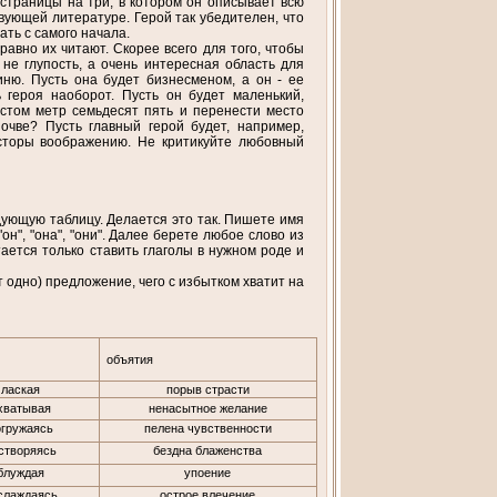
страницы на три, в котором он описывает всю
вующей литературе. Герой так убедителен, что
ать с самого начала.
вно их читают. Скорее всего для того, чтобы
не глупость, а очень интересная область для
ню. Пусть она будет бизнесменом, а он - ее
 героя наоборот. Пусть он будет маленький,
остом метр семьдесят пять и перенести место
чве? Пусть главный герой будет, например,
сторы воображению. Не критикуйте любовный
ующую таблицу. Делается это так. Пишете имя
", "она", "они". Далее берете любое слово из
тается только ставить глаголы в нужном роде и
одно) предложение, чего с избытком хватит на
объятия
лаская
порыв страсти
хватывая
ненасытное желание
огружаясь
пелена чувственности
створяясь
бездна блаженства
блуждая
упоение
слаждаясь
острое влечение