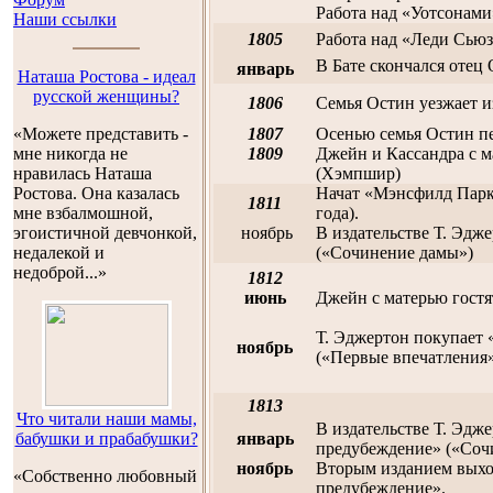
Работа над «Уотсонами
Наши ссылки
1805
Работа над «Леди Сью
В Бате скончался отец 
январь
Наташа Ростова - идеал
русской женщины?
1806
Семья Остин уезжает из
«Можете представить -
1807
Осенью семья Остин п
мне никогда не
1809
Джейн и Кассандра с м
нравилась Наташа
(Хэмпшир)
Ростова. Она казалась
Начат «Мэнсфилд Парк»
1811
мне взбалмошной,
года).
эгоистичной девчонкой,
ноябрь
В издательстве Т. Эдж
недалекой и
(«Сочинение дамы»)
недоброй...»
1812
июнь
Джейн с матерью гостя
Т. Эджертон покупает 
ноябрь
(«Первые впечатления»
1813
Что читали наши мамы,
В издательстве Т. Эдж
бабушки и прабабушки?
январь
предубеждение» («Сочи
ноябрь
Вторым изданием выход
«Собственно любовный
предубеждение».