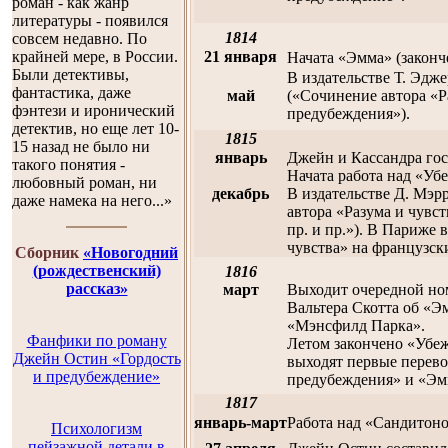
роман - как жанр
литературы - появился
1814
совсем недавно. По
крайней мере, в России.
21 января
Начата «Эмма» (законче
Были детективы,
В издательстве Т. Эд
фантастика, даже
май
(«Сочинение автора «Р
фэнтези и иронический
предубеждения»).
детектив, но еще лет 10-
1815
15 назад не было ни
январь
Джейн и Кассандра гос
такого понятия -
Начата работа над «Уб
любовный роман, ни
декабрь
В издательстве Д. Мэр
даже намека на него...»
автора «Разума и чувс
пр. и пр.»). В Париже
чувства» на французск
Сборник
«Новогодний
(рождественский)
1816
рассказ»
март
Выходит очередной ном
Вальтера Скотта об «Э
«Мэнсфилд Парка».
Фанфики по роману
Летом закончено «Убеж
Джейн Остин
«Гордость
выходят первые перев
и предубеждение»
предубеждения» и «Эм
1817
январь-март
Работа над «Сандитоно
Психологизм
пейзажной детали в