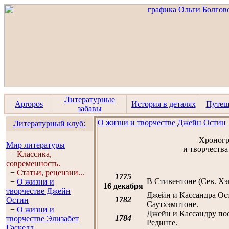
Литературные
Apropos
История в деталях
Путеш
забавы
О жизни и творчестве Джейн Остин
Литературный клуб:
Хроногр
Мир литературы
и творчеств
−
Классика,
современность.
−
Статьи, рецензии...
1775
В Стивентоне (Сев. Х
−
О жизни и
16 декабря
творчестве Джейн
Джейн и Кассандра Ост
1782
Остин
Саутхэмптоне.
−
О жизни и
Джейн и Кассандру по
1784
творчестве Элизабет
Рединге.
Гaскелл