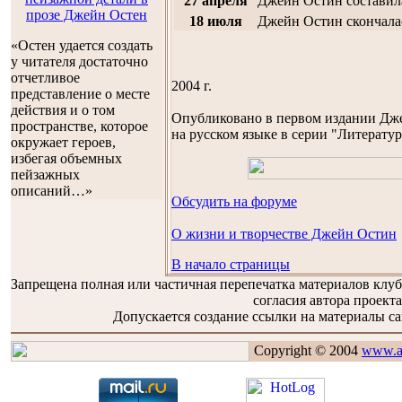
27 апреля
Джейн Остин составил
прозе Джейн Остен
18 июля
Джейн Остин скончалас
«Остен удается создать
у читателя достаточно
отчетливое
2004 г.
представление о месте
действия и о том
Oпубликовано в первом издании Дж
пространстве, которое
на русском языке в серии "Литерату
окружает героев,
избегая объемных
пейзажных
описаний…»
Обсудить на форуме
О жизни и творчестве Джейн Остин
В начало страницы
Запрещена полная или частичная перепечатка материалов клу
согласия автора проекта
Допускается создание ссылки на материалы сай
Copyright © 2004
www.a