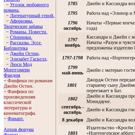
1785
Джейн и Кассандра во
−
Уголок любовного
романа.
1795
Работа над «Элинор и 
−
Литературный герой.
−
Афоризмы.
1796
Начаты «Первые впечат
Творческие забавы
октябрь
года)
−
Романы. Повести.
Кассандра и Джейн с ма
−
Сборники.
1797
Начаты «Разум и чувс
−
Рассказы. Эссe.
ноябрь
предложены издателю 
Библиотека
−
Джейн Остин,
1797-1798
Работа над «Нортенгер
−
Элизабет Гaскелл,
−
Люси Мод
1799
Монтгомери
Джейн с матерью гостя
май-июнь
Фандом
Джордж Остин передае
−
Фанфики по романам
1801
старшему сыну Джеймс
Джейн Остин.
переезжает в Бат.
−
Фанфики по
Джейн и Кассандра про
произведениям
1802
Мэнидауне.
классической
сентябрь -
литературы и
Джейн и Кассандра гос
октябрь
кинематографа.
−
Фанарт.
8 декабря
Джейн и Кассандра воз
Издательство «Кросби 
Архив форума
1803
«Нортенгерское аббатс
Форум