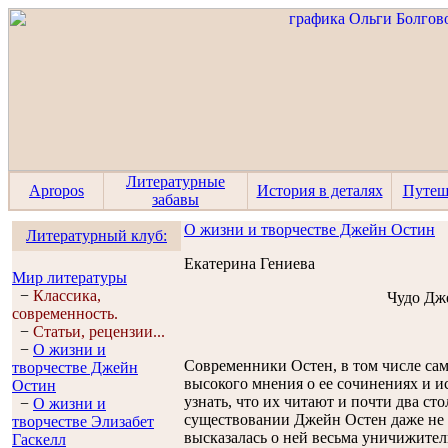
Литературные
Apropos
История в деталях
Путеш
забавы
О жизни и творчестве Джейн Остин
Литературный клуб:
Екатерина Гениева
Мир литературы
−
Классика,
Чудо Дж
современность.
−
Статьи, рецензии...
−
О жизни и
Современники Остен, в том числе са
творчестве Джейн
высокого мнения о ее сочинениях и и
Остин
узнать, что их читают и почти два сто
−
О жизни и
существовании Джейн Остен даже не 
творчестве Элизабет
высказалась о ней весьма уничижител
Гaскелл