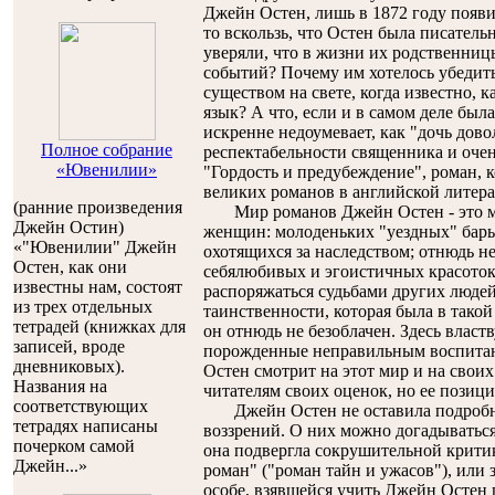
Джейн Остен, лишь в 1872 году появил
то вскользь, что Остен была писател
уверяли, что в жизни их родственни
событий? Почему им хотелось убедит
существом на свете, когда известно, 
язык? А что, если и в самом деле была
искренне недоумевает, как "дочь дово
Полное собрание
респектабельности священника и очен
«Ювенилии»
"Гордость и предубеждение", роман, 
великих романов в английской литера
(ранние произведения
Мир романов Джейн Остен - это м
Джейн Остин)
женщин: молоденьких "уездных" бары
«"Ювенилии" Джейн
охотящихся за наследством; отнюдь 
Остен, как они
себялюбивых и эгоистичных красоток
известны нам, состоят
распоряжаться судьбами других людей
из трех отдельных
таинственности, которая была в тако
тетрадей (книжках для
он отнюдь не безоблачен. Здесь влас
записей, вроде
порожденные неправильным воспитан
дневниковых).
Остен смотрит на этот мир и на свои
Названия на
читателям своих оценок, но ее позици
соответствующих
Джейн Остен не оставила подробно
тетрадях написаны
воззрений. О них можно догадываться,
почерком самой
она подвергла сокрушительной крити
Джейн...»
роман" ("роман тайн и ужасов"), или
особе, взявшейся учить Джейн Остен 