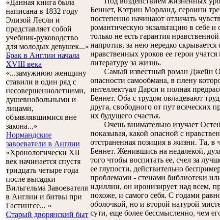
Под воздействием жизненных уроко
«Данная книга была
Беннет, Кэтрин Морланд, героини тр
написана в 1832 году
постепенно начинают отличать чувств
Элизой Лесли и
романтическую экзальтацию в себе и 
представляет собой
только не есть гарантия нравственной
учебник-руководство
напротив, за нею нередко скрывается
для молодых девушек...»
нравственных уроков ее герои учатся 
Брак в Англии начала
литературу за жизнь.
XVIII века
Самый известный роман Джейн Осте
«...замужнюю женщину
опасности самообмана, в плену кото
ставили в один ряд с
интеллектуал Дарси и полная предрас
несовершеннолетними,
Беннет. Оба с трудом овладевают тр
душевнобольными и
друга, свободного от пут всяческих п
лицами,
их будущего счастья.
объявлявшимися вне
Очень внимательно изучает Остен и
закона...»
показывая, какой опасной с нравстве
Нормандские
отстраненная позиция в жизни. Та, в 
завоеватели в Англии
Беннет. Женившись на недалекой, дух
«Хронологически XII
того чтобы воспитать ее, счел за лучш
век начинается спустя
ее глупости, действительно беспример
тридцать четыре года
проблемами - стенами библиотеки или
после высадки
идиллии, он иронизирует над всем, пре
Вильгельма Завоевателя
похоже, и самого себя. С годами рав
в Англии и битвы при
оболочкой, но и второй натурой мисте
Гастингсе... »
сути, еще более бессмысленно, чем его
Старый дворянский быт