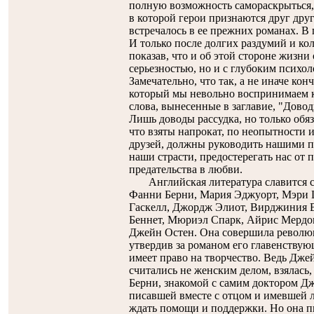
полную возможность самораскрыться, 
в которой герои признаются друг друг
встречалось в ее прежних романах. В
И только после долгих раздумий и ко
показав, что и об этой стороне жизни 
серьезностью, но и с глубоким псих
Замечательно, что так, а не иначе ко
который мы невольно воспринимаем к
слова, вынесенные в заглавие, "Довод
Лишь доводы рассудка, но только обяз
что взяты напрокат, по неопытности 
друзей, должны руководить нашими п
наши страсти, предостерегать нас от п
предательства в любви.
Английская литература славится 
Фанни Берни, Мария Эджуорт, Мэри Ш
Гаскелл, Джордж Элиот, Вирджиния В
Беннет, Мюриэл Спарк, Айрис Мердок.
Джейн Остен. Она совершила революц
утвердив за романом его главенствую
имеет право на творчество. Ведь Джей
считались не женским делом, взялась, 
Берни, знакомой с самим доктором Д
писавшей вместе с отцом и имевшей л
ждать помощи и поддержки. Но она пи