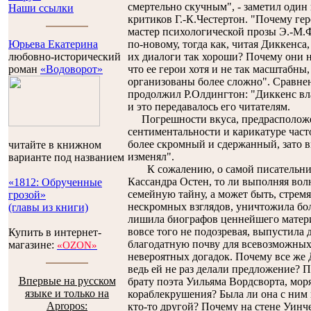
смертельно скучным", - заметил оди
Наши ссылки
критиков Г.-К.Честертон. "Почему гер
мастер психологической прозы Э.-М.Ф
Юрьева Екатерина
по-новому, тогда как, читая Диккенса
любовно-исторический
их диалоги так хороши? Почему они н
роман
«Водоворот»
что ее герои хотя и не так масштабны,
организованы более сложно". Сравне
продолжил Р.Олдингтон: "Диккенс вл
и это передавалось его читателям.
Погрешности вкуса, предрасположе
сентиментальности и карикатуре част
более скромный и сдержанный, зато вк
читайте в книжном
изменял".
варианте под названием
К сожалению, о самой писательнице
Кассандра Остен, то ли выполняя вол
«1812: Обрученные
семейную тайну, а может быть, стрем
грозой»
нескромных взглядов, уничтожила бо
(главы из книги)
лишила биографов ценнейшего матери
вовсе того не подозревая, выпустила 
Купить в интернет-
благодатную почву для всевозможных 
магазине:
«OZON»
невероятных догадок. Почему все же 
ведь ей не раз делали предложение? П
Впервые на русском
брату поэта Уильяма Вордсворта, мор
языке и только на
кораблекрушения? Была ли она с ним 
Apropos:
кто-то другой? Почему на стене Уинче