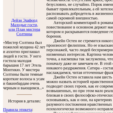
безусловно, не случайно. Порок именн
бывает привлекательным, а ей хотело
распознавать добродетель в жизненно
самой скромной внешностью.
Дейзи Эшфорд
Авторский комментарий в романах О
Малодые гости,
повествование в основном держит ма
или План мистера
котором и раскрываются поведение ге
Солтины
борения.
Джейн Остен не стремится никого и
«Мистер Солтина был
произносит филиппик. Но ее изысканн
пожилой мущина 42 лет
персонажей, часто людей беспримерн
и аххотно приглашал
низменных интересов. Картина челове
людей в гости. У него
точна, а насмешка так заслуженна, ч
гостила малодая
поначалу даже не замечаем ее. В этой 
барышня 17 лет Этель
никакого раздражения. Сатира - соста
Монтикю. У мистера
наслаждаемся, читая отточенные фра
Солтины были темные
Джейн Остен оставила нам шесть з
короткие волосы к усам
можно назвать историей нравственно
и бакинбардам очень
подводит своих героев, как ее совре
черным и вьющимся...»
возвышенных, но при этом мало реал
близкая в своих философско-этически
основываясь, как и они, на критериях
История в деталях:
разумного постижения нравственных 
психологически возможного исправле
Правила этикета
: