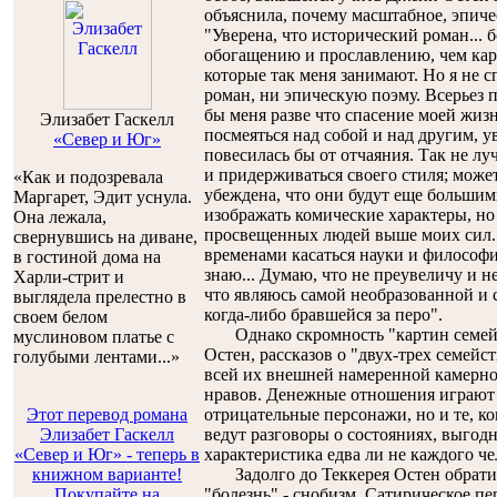
объяснила, почему масштабное, эпиче
"Уверена, что исторический роман... 
обогащению и прославлению, чем кар
которые так меня занимают. Но я не 
роман, ни эпическую поэму. Всерьез п
бы меня разве что спасение моей жизн
Элизабет Гаскелл
посмеяться над собой и над другим, у
«Север и Юг»
повесилась бы от отчаяния. Так не л
и придерживаться своего стиля; может
«Как и подозревала
убеждена, что они будут еще большими
Маргарет, Эдит уснула.
изображать комические характеры, но
Она лежала,
просвещенных людей выше моих сил. 
свернувшись на диване,
временами касаться науки и философи
в гостиной дома на
знаю... Думаю, что не преувеличу и н
Харли-стрит и
что являюсь самой необразованной и
выглядела прелестно в
когда-либо бравшейся за перо".
своем белом
Однако скромность "картин семейно
муслиновом платье с
Остен, рассказов о "двух-трех семейс
голубыми лентами...»
всей их внешней намеренной камерн
нравов. Денежные отношения играют 
Этот перевод романа
отрицательные персонажи, но и те, к
Элизабет Гаскелл
ведут разговоры о состояниях, выгодн
«Север и Юг» - теперь в
характеристика едва ли не каждого че
книжном варианте!
Задолго до Теккерея Остен обратил
Покупайте на
"болезнь" - снобизм. Сатирическое п