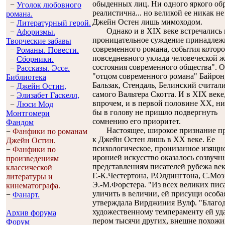
обыденных лиц. Ни одного яркого обр
−
Уголок любовного
реалистична... но великой ее никак н
романа.
Джейн Остен лишь мимоходом.
−
Литературный герой.
Однако и в XIX веке встречались ц
−
Афоризмы.
проницательное суждение принадлежи
Творческие забавы
современного романа, события которо
−
Романы. Повести.
повседневного уклада человеческой 
−
Сборники.
состояния современного общества". 
−
Рассказы. Эссe.
"отцом современного романа" Байрон
Библиотека
Бальзак, Стендаль, Белинский считал
−
Джейн Остин,
самого Вальтера Скотта. И в XIX веке,
−
Элизабет Гaскелл,
впрочем, и в первой половине XX, н
−
Люси Мод
бы в голову не пришло подвергнуть
Монтгомери
сомнению его приоритет.
Фандом
Настоящее, широкое признание п
−
Фанфики по романам
к Джейн Остен лишь в XX веке. Ее
Джейн Остин.
психологическое, пронизанное изящн
−
Фанфики по
иронией искусство оказалось созвуч
произведениям
представлениям писателей рубежа век
классической
Г.-К.Честертона, Р.Олдингтона, С.Моэ
литературы и
Э.-М.Форстера. "Из всех великих пис
кинематографа.
уличить в величии, ей присущи особая
−
Фанарт.
утверждала Вирджиния Вулф. "Благод
художественному темпераменту ей уда
Архив форума
пером тысячи других, внешне похожи
Форум