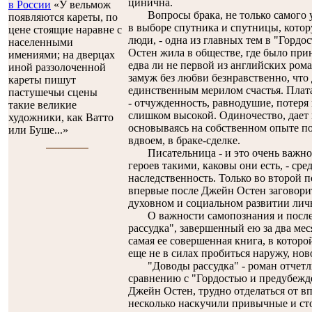
цинична.
в России
«У вельмож
Вопросы брака, не только самого ус
появляются кареты, по
в выборе спутника и спутницы, котор
цене стоящие наравне с
люди, - одна из главных тем в "Горд
населенными
Остен жила в обществе, где было прин
имениями; на дверцах
едва ли не первой из английских рома
иной раззолоченной
замуж без любви безнравственно, что 
кареты пишут
единственным мерилом счастья. Плата
пастушечьи сцены
- отчужденность, равнодушие, потеря 
такие великие
слишком высокой. Одиночество, дает
художники, как Ватто
основываясь на собственном опыте п
или Буше...»
вдвоем, в браке-сделке.
Писательница - и это очень важно - 
героев такими, каковы они есть, - сре
наследственность. Только во второй
впервые после Джейн Остен заговорит
духовном и социальном развитии лич
О важности самопознания и послед
рассудка", завершенный ею за два ме
самая ее совершенная книга, в которой
еще не в силах пробиться наружу, нов
"Доводы рассудка" - роман отчетли
сравнению с "Гордостью и предубежд
Джейн Остен, трудно отделаться от в
несколько наскучили привычные и ст