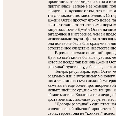
провинциального мирка, а оттого и с
притупилась. Теперь в ее комедии по
свидетельствующие о том, что ее не з
титулопоклонство мисс Эллиот. Сатира
Джейн Остен пробует что-то новое, та
соответствии с эстетическими норма
запретом. Точно Джейн Остен начинае
загадочнее и интереснее, чем ей пред
исповедально звучит фраза, относяща
она поневоле была благоразумна и лиш
естественное следствие неестественно
В романе немало описаний природы
Да и во всей книге больше чувства, ч
которые всегда так ценила Джейн Ост
рассудка" чувства куда больше, нежел
Теперь, рисуя характеры, Остен мен
раздумью или внутреннему монологу. 
писательнице весьма сложной материей
кажется ей еще более противоречивой
испытаннейшее орудие - сентенции, 
абзаце мистера Коллинза или леди де Б
достаточным. Лаконизм уступает мес
"Доводы рассудка" - единственная к
изменив своей обычной иронической 
своих героев, она не "комкает" повес