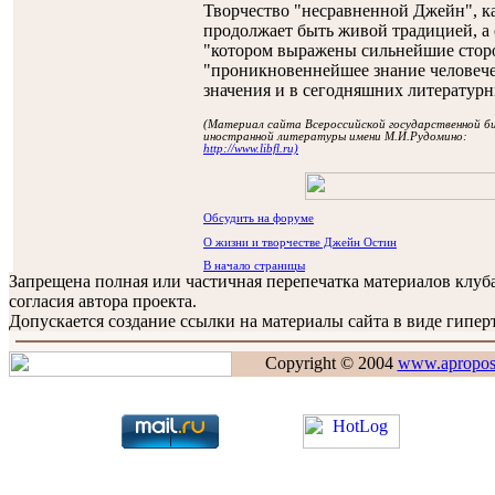
Творчество "несравненной Джейн", ка
продолжает быть живой традицией, а 
"котором выражены сильнейшие сторо
"проникновеннейшее знание человече
значения и в сегодняшних литературн
(Материал сайта Всероссийской государственной б
иностранной литературы имени М.И.Рудомино:
http://www.libfl.ru)
Обсудить на форуме
О жизни и творчестве Джейн Остин
В начало страницы
Запрещена полная или частичная перепечатка материалов клу
согласия автора проекта.
Допускается создание ссылки на материалы сайта в виде гиперт
Copyright © 2004
www.apropos