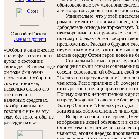
обрисовало всю эту малопривлекател
аристократов, дворян разного достат
Удивительно, что у этой писательн
романы имеют счастливый конец, зло 
добродетель отнюдь не торжествует. З
неискоренимо, оно продолжает свою 
Элизабет Гаскелл
поэтому о браках Остен говорит такой
Жены и дочери
предложениях. Рассказ о будущем счас
неуместным в мире, в котором так ощ
«Осборн в одиночестве
милые сердцу Остен герои вовсе не б
пил кофе в гостиной и
Социальный смысл произведений Д
думал о состоянии
обобщения были ясны и современника
своих дел. В своем роде
соседи, советовали ей обуздать свой 
он тоже был очень
"Гордости и предубеждении" - вопло
несчастлив. Осборн не
чванства. Разве прилично ей, дочери
совсем понимал,
столь резкой и нелицеприятной по о
насколько сильно его
Почему она так непочтительна к арист
отец стеснен в
и предубеждении" совсем не блещет д
наличных средствах,
Уолтер Эллиот в "Доводах рассудка" 
сквайр никогда не
жизненных обстоятельствах лишь одну
говорил с ним на эту
Выбрав в герои антигероев, Джейн 
тему без того, чтобы не
изображение людей обычных и в своих
рассердиться...»
Они совсем не отпетые негодяи, ее от
чванство, эгоизм нередко пробивается
человечность. Отсутствие ярких, бро