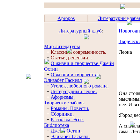
Apropos
Литературные заба
Литературный клуб
:
Новогодн
Творческ
Мир литературы
−
Классика, современность.
Леона
−
Статьи, рецензии...
−
О жизни и творчестве Джейн
Остин
−
О жизни и творчестве
Элизабет Гaскелл
−
Уголок любовного романа.
−
Литературный герой.
Она стоял
−
Афоризмы.
мыслимым
Творческие забавы
нее. И вс
−
Романы. Повести.
−
Сборники.
;Город ве
−
Рассказы. Эссe.
Библиотека
А сначала
−
Джейн Остин,
сама. Лет
−
Элизабет Гaскелл.