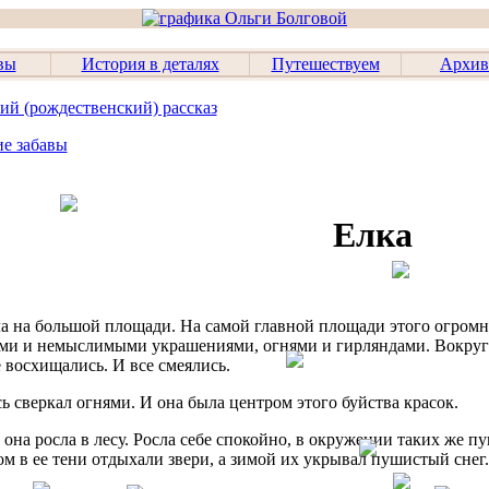
вы
История в деталях
Путешествуем
Архив
ий (рождественский) рассказ
ие забавы
Елка
а на большой площади. На самой главной площади этого огромн
и и немыслимыми украшениями, огнями и гирляндами. Вокруг не
е восхищались. И все смеялись.
сь сверкал огнями. И она была центром этого буйства красок.
 она росла в лесу. Росла себе спокойно, в окружении таких же п
ом в ее тени отдыхали звери, а зимой их укрывал пушистый снег.