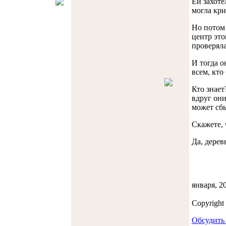
Ей захоте
могла кри
Но потом 
центр это
проверяла
И тогда о
всем, кто
Кто знает
вдруг они
может сбы
Скажете, 
Да, дерев
января, 20
Copyrigh
Обсудить