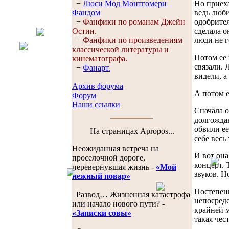
Но приеха
−
Люси Мод Монтгомери
ведь люби
Фандом
одобрител
−
Фанфики по романам Джейн
сделала о
Остин.
люди не г
−
Фанфики по произведениям
классической литературы и
Потом ее 
кинематографа.
связали. 
−
Фанарт.
видели, а
Архив форума
А потом е
Форум
Наши ссылки
Сначала о
долгождан
обвили ее
На страницах Apropos...
себе весь
Неожиданная встреча на
И вот она
проселочной дороге,
концерт. 
перевернувшая жизнь -
«Мой
звуков. Н
нежный повар»
Постепенн
Развод… Жизненная катастрофа
непосредс
или начало нового пути? -
крайней м
«Записки совы»
такая чес