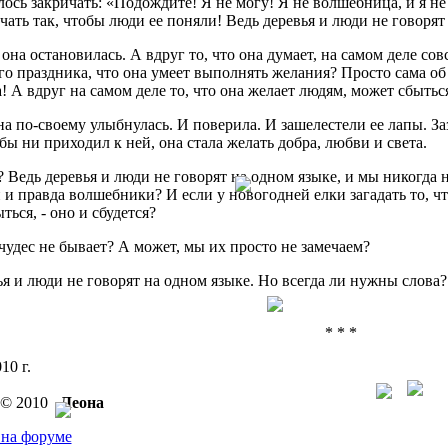
лось закричать: «Подождите! Я не могу! Я не волшебница, и я н
чать так, чтобы люди ее поняли! Ведь деревья и люди не говорят
она остановилась. А вдруг то, что она думает, на самом деле сов
го праздника, что она умеет выполнять желания? Просто сама об 
! А вдруг на самом деле то, что она желает людям, может сбытьс
на по-своему улыбнулась. И поверила. И зашелестели ее лапы. За
 бы ни приходил к ней, она стала желать добра, любви и света.
? Ведь деревья и люди не говорят на одном языке, и мы никогда 
 и правда волшебники? И если у новогодней елки загадать то, что
ться, - оно и сбудется?
чудес не бывает? А может, мы их просто не замечаем?
ья и люди не говорят на одном языке. Но всегда ли нужны слова?
* * *
10 г.
t © 2010
Леона
 на форуме