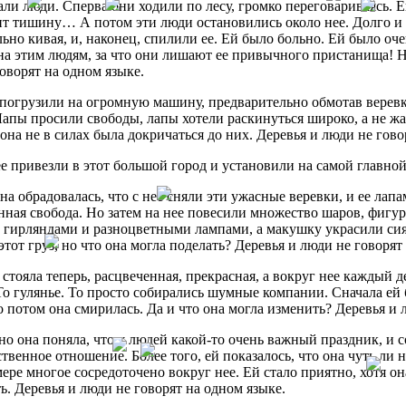
ли люди. Сперва они ходили по лесу, громко переговариваясь. 
т тишину… А потом эти люди остановились около нее. Долго и 
ьно кивая, и, наконец, спилили ее. Ей было больно. Ей было оче
на этим людям, за что они лишают ее привычного пристанища! Но
оворят на одном языке.
погрузили на огромную машину, предварительно обмотав веревка
Лапы просили свободы, лапы хотели раскинуться широко, а не жат
 она не в силах была докричаться до них. Деревья и люди не гово
е привезли в этот большой город и установили на самой главно
на обрадовалась, что с нее сняли эти ужасные веревки, и ее лап
ная свобода. Но затем на нее повесили множество шаров, фигу
 гирляндами и разноцветными лампами, а макушку украсили сия
 этот груз, но что она могла поделать? Деревья и люди не говорят
 стояла теперь, расцвеченная, прекрасная, а вокруг нее каждый 
То гулянье. То просто собирались шумные компании. Сначала е
о потом она смирилась. Да и что она могла изменить? Деревья и 
о она поняла, что у людей какой-то очень важный праздник, и с
твенное отношение. Более того, ей показалось, что она чуть ли 
ере многое сосредоточено вокруг нее. Ей стало приятно, хотя он
ть. Деревья и люди не говорят на одном языке.