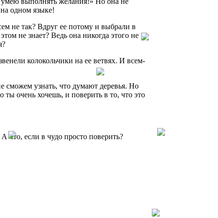
е умею выполнять желания!» Но она не
 на одном языке!
сем не так? Вдруг ее потому и выбрали в
этом не знает? Ведь она никогда этого не
я?
звенели колокольчики на ее ветвях. И всем-
не сможем узнать, что думают деревья. Но
 ты очень хочешь, и поверить в то, что это
 А что, если в чудо просто поверить?