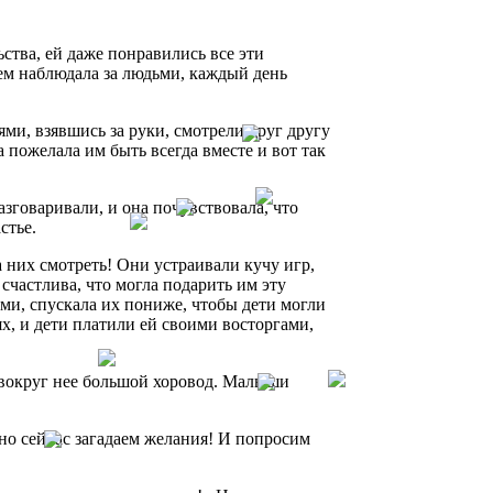
ства, ей даже понравились все эти
ием наблюдала за людьми, каждый день
ми, взявшись за руки, смотрели друг другу
 пожелала им быть всегда вместе и вот так
зговаривали, и она почувствовала, что
стье.
а них смотреть! Они устраивали кучу игр,
счастлива, что могла подарить им эту
и, спускала их пониже, чтобы дети могли
, и дети платили ей своими восторгами,
 вокруг нее большой хоровод. Малыши
жно сейчас загадаем желания! И попросим