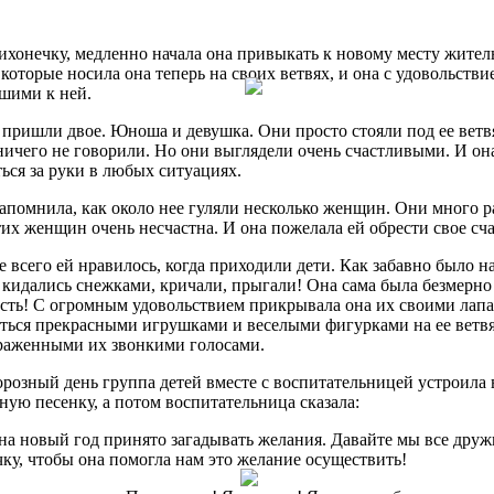
ихонечку, медленно начала она привыкать к новому месту житель
которые носила она теперь на своих ветвях, и она с удовольств
шими к ней.
ришли двое. Юноша и девушка. Они просто стояли под ее ветвя
 ничего не говорили. Но они выглядели очень счастливыми. И она
ься за руки в любых ситуациях.
апомнила, как около нее гуляли несколько женщин. Они много ра
тих женщин очень несчастна. И она пожелала ей обрести свое сча
 всего ей нравилось, когда приходили дети. Как забавно было н
 кидались снежками, кричали, прыгали! Она сама была безмерно 
ть! С огромным удовольствием прикрывала она их своими лапам
ься прекрасными игрушками и веселыми фигурками на ее ветвях
раженными их звонкими голосами.
розный день группа детей вместе с воспитательницей устроила
ную песенку, а потом воспитательница сказала:
 на новый год принято загадывать желания. Давайте мы все дру
ку, чтобы она помогла нам это желание осуществить!