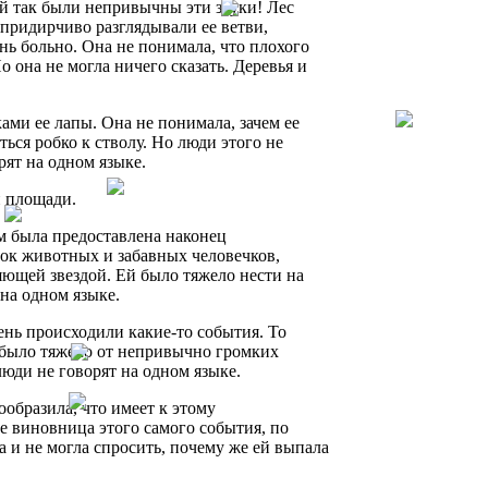
Ей так были непривычны эти звуки! Лес
придирчиво разглядывали ее ветви,
нь больно. Она не понимала, что плохого
 она не могла ничего сказать. Деревья и
ми ее лапы. Она не понимала, зачем ее
ься робко к стволу. Но люди этого не
рят на одном языке.
й площади.
ам была предоставлена наконец
рок животных и забавных человечков,
ющей звездой. Ей было тяжело нести на
 на одном языке.
день происходили какие-то события. То
й было тяжело от непривычно громких
люди не говорят на одном языке.
ообразила, что имеет к этому
не виновница этого самого события, по
а и не могла спросить, почему же ей выпала