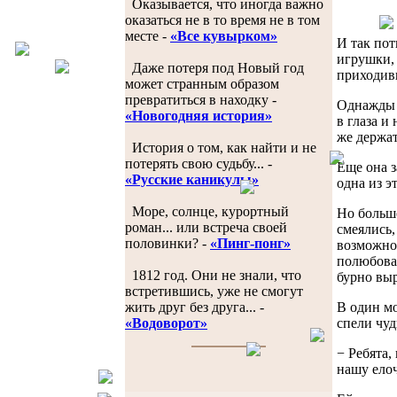
Оказывается, что иногда важно
оказаться не в то время не в том
месте -
«Все кувырком»
И так пот
игрушки, 
Даже потеря под Новый год
приходив
может странным образом
превратиться в находку -
Однажды п
«Новогодняя история»
в глаза и
же держат
История о том, как найти и не
потерять свою судьбу... -
Еще она з
«Русские каникулы»
одна из э
Море, солнце, курортный
Но больше
роман... или встреча своей
смеялись,
половинки? -
«Пинг-понг»
возможнос
полюбоват
1812 год. Они не знали, что
бурно вы
встретившись, уже не смогут
В один мо
жить друг без друга... -
спели чуд
«Водоворот»
− Ребята,
нашу елоч