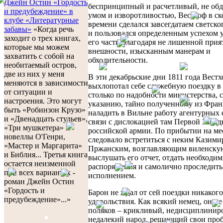
Джейн Остин «Гордость
беспринципный и расчетливый, не об
и предубеждение» в
умом и изворотливостью, Вестхоф в с
клубе «Литературные
времени сделался завсегдатаем светско
забавы»
«Когда речь
и пользовался определенным успехом 
заходит о трех книгах,
его части благодаря не лишенной прия
которые мы можем
внешности, изысканным манерам и
захватить с собой на
обходительности.
необитаемый остров,
две из них у меня
В эти декабрьские дни 1811 года Вест
меняются в зависимости
выхлопотал себе служебную поездку в
от ситуации и
столько по надобности министерства, 
настроения. Это могут
указанию, тайно полученному из Фран
быть «Робинзон Крузо»
наладить в Вильне работу агентурных 
и «Двенадцать стульев»,
связи с дислокацией там Первой Запа
«Три мушкетера» и
российской армии. По прибытии на ме
новеллы О'Генри,
следовало встретиться с неким Казим
«Мастер и Маргарита»
Пржанским, возглавляющим виленскую
и Библия... Третья книга
выслушать его отчет, отдать необходи
остается неизменной
распоряжения и самолично проследить 
при всех вариантах -
исполнением.
роман Джейн Остин
«Гордость и
Барон не ждал от сей поездки никакого
предубеждение»...»
удовольствия. Как всякий немец, он н
поляков – крикливый, недисциплинир
недалекий народ, решающий свои про