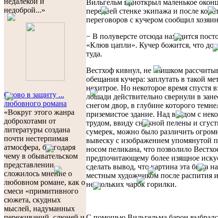
недалекой и
Вильгельм приоткрыл маленькое оконц
недоброй...»
передней стенке экипажа и после коро
переговоров с кучером сообщил хозяин
− В полуверсте отсюда находится пост
«Клюв цапли». Кучер божится, что дов
туда.
Вестхоф кивнул, не слишком рассчиты
обещания кучера: заплутать в такой ме
нехитрое. Но некоторое время спустя
Слово в защиту ...
лошади действительно свернули в зан
любовного романа
снегом двор, в глубине которого темне
«Вокруг этого жанра
приземистое здание. Над входом с нек
доброхотами от
трудом, ввиду снежной пелены и сгус
литературы создана
сумерек, можно было различить огро
почти нестерпимая
вывеску с изображением упомянутой 
атмосфера, благодаря
носом пеликана, что позволило Вестхо
чему в обывательском
предпочитающему более изящное иску
представлении
сделать вывод, что картина эта была н
сложилось мнение о
местным художником после распития 
любовном романе, как о
нескольких чарок горилки.
смеси «примитивного
сюжета, скудных
мыслей, надуманных
С помощью Вильгельма барон выбралс
переживаний, слюней и