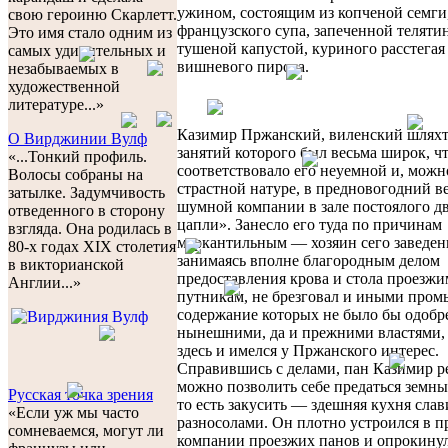
ужином, состоящим из копченой семги
свою героиню Скарлетт.
французского супа, запеченной телятин
Это имя стало одним из
тушеной капустой, куриного расстегая
самых удивительных и
вишневого пирога.
незабываемых в
художественной
литературе...»
Казимир Пржанский, виленский шляхт
O Вирджинии Вулф
занятий которого был весьма широк, ч
«...Тонкий профиль.
соответствовало его неуемной и, можно
Волосы собраны на
страстной натуре, в предновогодний ве
затылке. Задумчивость
шумной компании в зале постоялого д
отведенного в сторону
цапли». Занесло его туда по причинам
взгляда. Она родилась в
меркантильным — хозяин сего заведен
80-х годах XIX столетия
занимаясь вполне благородным делом
в викторианской
предоставления крова и стола проезжи
Англии...»
путникам, не брезговал и иными пром
содержание которых не было бы одобр
нынешними, да и прежними властями,
здесь и имелся у Пржанского интерес.
Справившись с делами, пан Казимир р
можно позволить себе предаться земны
Русская точка зрения
то есть закусить — здешняя кухня слав
«Если уж мы часто
разносолами. Он плотно устроился в 
сомневаемся, могут ли
компании проезжих панов и опрокинул