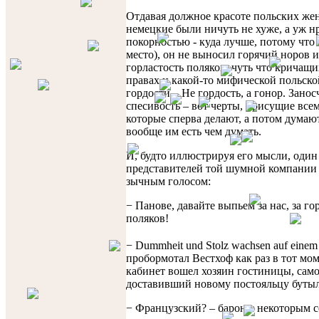
Отдавая должное красоте польских же
немецкие были ничуть не хуже, а уж н
покорностью - куда лучше, потому что 
место), он не выносил горячий норов и
горластость поляков, чуть что кричащи
правах и какой-то мифической польско
гордости... Не гордость, а гонор. Зано
спесивость – вот черты, присущие все
которые сперва делают, а потом думают
вообще им есть чем думать.
И, будто иллюстрируя его мысли, один
представителей той шумной компании
зычным голосом:
− Панове, давайте выпьем за нас, за г
поляков!
− Dummheit und Stolz wachsen auf einem
пробормотал Вестхоф как раз в тот мом
кабинет вошел хозяин гостиницы, сам
доставивший новому постояльцу бутыл
− Французский? – барон с некоторым 