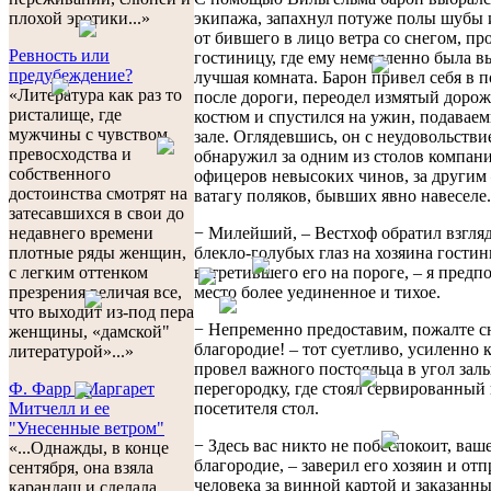
экипажа, запахнул потуже полы шубы 
плохой эротики...»
от бившего в лицо ветра со снегом, пр
Ревность или
гостиницу, где ему немедленно была в
предубеждение?
лучшая комната. Барон привел себя в 
«Литература как раз то
после дороги, переодел измятый доро
ристалище, где
костюм и спустился на ужин, подавае
мужчины с чувством
зале. Оглядевшись, он с неудовольстви
превосходства и
обнаружил за одним из столов компан
собственного
офицеров невысоких чинов, за други
достоинства смотрят на
ватагу поляков, бывших явно навеселе.
затесавшихся в свои до
− Милейший, – Вестхоф обратил взгля
недавнего времени
блекло-голубых глаз на хозяина гости
плотные ряды женщин,
встретившего его на пороге, – я предп
с легким оттенком
место более уединенное и тихое.
презрения величая все,
что выходит из-под пера
− Непременно предоставим, пожалте с
женщины, «дамской"
благородие! – тот суетливо, усиленно к
литературой»...»
провел важного постояльца в угол залы
перегородку, где стоял сервированный
Ф. Фарр "Маргарет
посетителя стол.
Митчелл и ее
"Унесенные ветром"
− Здесь вас никто не побеспокоит, ваш
«...Однажды, в конце
благородие, – заверил его хозяин и от
сентября, она взяла
человека за винной картой и заказанн
карандаш и сделала