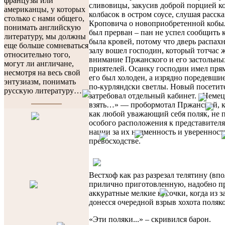
французы или
сливовицы, закусив доброй порцией к
американцы, у которых
колбасок в остром соусе, слушая расска
столько с нами общего,
Кроповича о новоприобретенной кобыл
понимать английскую
был прерван – пан не успел сообщить 
литературу, мы должны
была кровей, потому что дверь распахн
еще больше сомневаться
залу вошел господин, который тотчас 
относительно того,
внимание Пржанского и его застольны
могут ли англичане,
приятелей. Осанку господин имел прям
несмотря на весь свой
его был холоден, а изрядно поредевши
энтузиазм, понимать
по-курляндски светлы. Новый посетите
русскую литературу…»
затребовал отдельный кабинет. «Немец
взять…» — пробормотал Пржанский, к
как любой уважающий себя поляк, не 
особого расположения к представителя
нации за их надменность и уверенност
превосходстве.
Вестхоф как раз разрезал телятину (вп
прилично приготовленную, надобно пр
аккуратные мелкие кусочки, когда из з
донесся очередной взрыв хохота поляко
«Эти поляки...» – скривился барон.