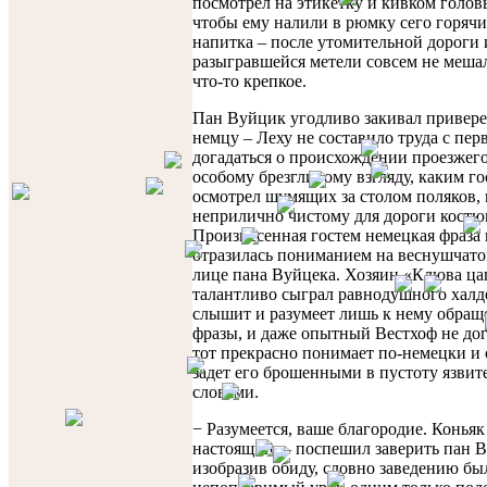
посмотрел на этикетку и кивком голов
чтобы ему налили в рюмку сего горяч
напитка – после утомительной дороги 
разыгравшейся метели совсем не меша
что-то крепкое.
Пан Вуйцик угодливо закивал привер
немцу – Леху не составило труда с пер
догадаться о происхождении проезжего
особому брезгливому взгляду, каким го
осмотрел шумящих за столом поляков, 
неприлично чистому для дороги костю
Произнесенная гостем немецкая фраза 
отразилась пониманием на веснушчато
лице пана Вуйцека. Хозяин «Клюва ц
талантливо сыграл равнодушного халд
слышит и разумеет лишь к нему обра
фразы, и даже опытный Вестхоф не дог
тот прекрасно понимает по-немецки и
задет его брошенными в пустоту язви
словами.
− Разумеется, ваше благородие. Коньяк
настоящий, – поспешил заверить пан 
изобразив обиду, словно заведению бы