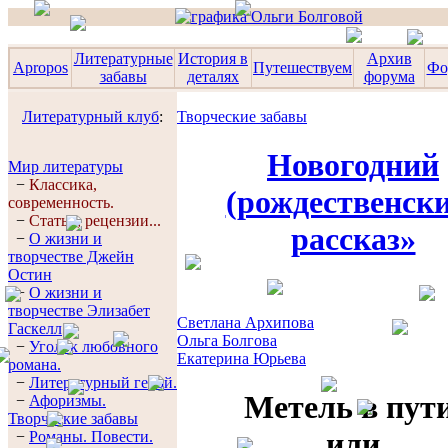
Литературные
История в
Архив
Apropos
Путешествуем
Фо
забавы
деталях
форума
Литературный клуб
:
Творческие забавы
Новогодний
Мир литературы
−
Классика,
(рождественск
современность.
−
Статьи, рецензии...
рассказ»
−
О жизни и
творчестве Джейн
Остин
−
О жизни и
творчестве Элизабет
Светлана Архипова
Гaскелл
Ольга Болгова
−
Уголок любовного
Екатерина Юрьева
романа.
−
Литературный герой.
Метель в пути
−
Афоризмы.
Творческие забавы
или
−
Романы. Повести.