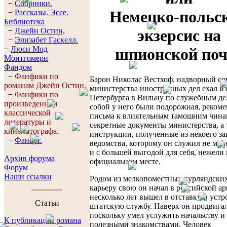
−
Сборники.
Немецко-польс
−
Рассказы. Эссe.
Библиотека
−
Джейн Остин,
экзерсис на
−
Элизабет Гaскелл.
−
Люси Мод
шпионской поч
Монтгомери
Фандом
−
Фанфики по
Барон Николас Вестхоф, надворный со
романам Джейн Остин.
министерства иностранных дел ехал из
−
Фанфики по
Петербурга в Вильну по служебным де
произведениям
собой у него были подорожная, реком
классической
письма к влиятельным тамошним чина
литературы и
секретные документы министерства, а
кинематографа.
инструкции, полученные из некоего з
−
Фанарт.
ведомства, которому он служил не мен
и с большей выгодой для себя, нежели 
Архив форума
официальном месте.
Форум
Наши ссылки
Родом из мелкопоместных курляндских
карьеру свою он начал в российской ар
несколько лет вышел в отставку и устр
Cтатьи
штатскую службу. Наверх он продвигал
поскольку умел услужить начальству и
К публикации романа
полезными знакомствами. Человек