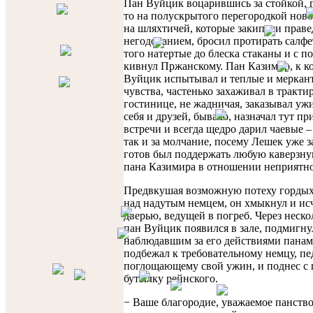
Пан Вуйцик воцарившись за стойкой, 
то на полускрытого перегородкой новог
на шляхтичей, которые закипали прав
негодованием, бросил протирать салфе
того натертые до блеска стаканы и с 
кивнул Пржанскому. Пан Казимир, к к
Вуйцик испытывал и теплые и меркан
чувства, частенько захаживал в тракти
гостинице, не жадничая, заказывал уж
себя и друзей, бывало, назначал тут п
встречи и всегда щедро дарил чаевые – 
так и за молчание, посему Лешек уже з
готов был поддержать любую каверзну
пана Казимира в отношении неприятно
Предвкушая возможную потеху горды
над надутым немцем, он хмыкнул и исч
дверью, ведущей в погреб. Через неск
пан Вуйцик появился в зале, подмигну
наблюдавшим за его действиями панам
подбежал к требовательному немцу, п
поглощающему свой ужин, и поднес с
бутылку рейнского.
− Ваше благородие, уважаемое панство