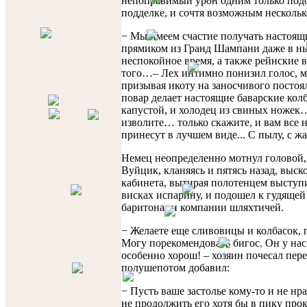
непоправимый урон одним только под
подделке, и сочтя возможным нескольк
− Мы имеем счастие получать настоящ
прямиком из Гранд Шампани даже в н
неспокойное время, а также рейнские 
того…– Лех интимно понизил голос, 
призывая икоту на заносчивого постоя
повар делает настоящие баварские кол
капустой, и холодец из свиных ножек
изволите… только скажите, и вам все 
принесут в лучшем виде... С пылу, с 
Немец неопределенно мотнул головой,
Вуйцик, кланяясь и пятясь назад, выск
кабинета, вытирая полотенцем высту
висках испарину, и подошел к гудяще
баритонами компании шляхтичей.
− Желаете еще сливовицы и колбасок, 
Могу порекомендовать бигос. Он у нас
особенно хорош! – хозяин почесал пере
полушепотом добавил:
− Пусть ваше застолье кому-то и не нра
не продолжить его хотя бы в пику про