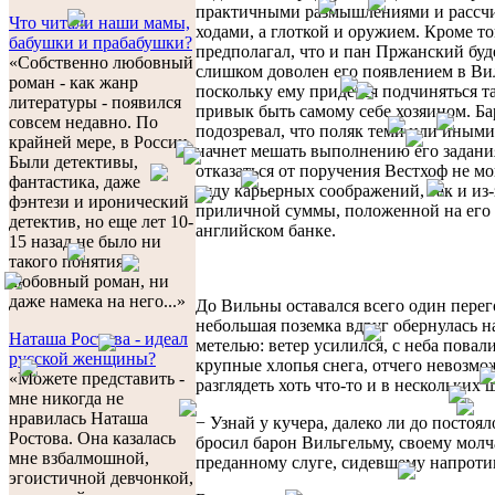
практичными размышлениями и расс
Что читали наши мамы,
ходами, а глоткой и оружием. Кроме то
бабушки и прабабушки?
предполагал, что и пан Пржанский буд
«Собственно любовный
слишком доволен его появлением в Ви
роман - как жанр
поскольку ему придется подчиняться та
литературы - появился
привык быть самому себе хозяином. Ба
совсем недавно. По
подозревал, что поляк теми или иным
крайней мере, в России.
начнет мешать выполнению его задани
Были детективы,
отказаться от поручения Вестхоф не мо
фантастика, даже
ряду карьерных соображений, так и из-
фэнтези и иронический
приличной суммы, положенной на его 
детектив, но еще лет 10-
английском банке.
15 назад не было ни
такого понятия -
любовный роман, ни
даже намека на него...»
До Вильны оставался всего один перег
небольшая поземка вдруг обернулась 
Наташа Ростова - идеал
метелью: ветер усилился, с неба повал
русской женщины?
крупные хлопья снега, отчего невозм
«Можете представить -
разглядеть хоть что-то и в нескольких 
мне никогда не
нравилась Наташа
− Узнай у кучера, далеко ли до постоял
Ростова. Она казалась
бросил барон Вильгельму, своему мол
мне взбалмошной,
преданному слуге, сидевшему напроти
эгоистичной девчонкой,