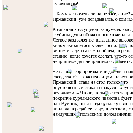
курляндцам!
− Кому же помешало наше заседание? 
Пржанский, уже догадываясь, о ком иде
Компания возмущенно зашумела, высл
глубины души обиженного хозяина зав
Легкое раздражение, вызванное высо
видом явившегося в зале господина, п
вином и задетым самолюбием, перешло
стадию, когда хочется сделать что-то о
неприятное для неприятного субъекта.
− Значит, герр проезжий недоволен н
соседством? – краснея лицом, переспр
Пржанский, ставя на стол только что
опустошенный стакан и закусив хрус
огурчиком. – Что ж, польское гостепр
покрепче курляндского чванства будет.
пан Вуйцик, неси сюда бутылку своег
вина, да передай ее герру проезжему 
наилучшими польскими пожеланиями..