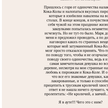
Пришлось с горя от одиночества нала
Кока-Колы и налопаться вкусных пир
которые в изобилии навалены на в
столах. В конце концов, я почувство
себя чужой на этом празднике жизн
закоулками попыталась незаметн
исчезнуть. Но не тут-то было. Марк д
меня и предложил проводить, а по до
наговорил каких-то странных веще
которые мой затуманенный Кока-Ко
мозг просто отказался принять. Что-т
по поводу того, чтобы я не огорчалас
поводу своего одиночества, ведь я и
самая замечательная девушка во вс
деревне, несмотря на мои странные н
любовь к пирожкам и Кока-Коле. И о
что все его знакомые девушки, ка
лакированные, и только я способн
прицепить к трусикам кроличий хвост
ответ я не нашла ничего лучшего, 
пролепетать: «Не кроличий, а заячий....
Я в ауте!!! Чего это с ним?