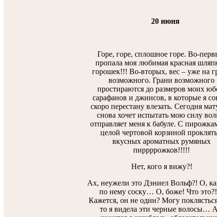
20 июня
Горе, горе, сплошное горе. Во-перв
пропала моя любимая красная шляпк
горошек!!! Во-вторых, вес – уже на 
возможного. Грани возможного
простираются до размеров моих юб
сарафанов и джинсов, в которые я со
скоро перестану влезать. Сегодня ма
снова хочет испытать мою силу вол
отправляет меня к бабуле. С пирожка
целой чертовой корзиной проклят
вкусных ароматных румяных
пиррррожков!!!!!
Нет, кого я вижу?!
Ах, неужели это Дэниел Вольф?! О, ка
по нему соску… О, боже! Что это?!
Кажется, он не один? Могу поклясться
то я видела эти черные волосы… А