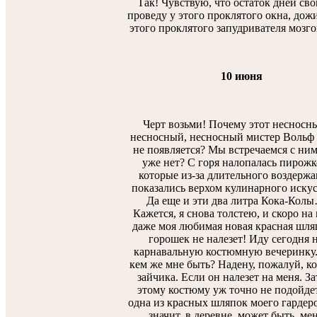
Так! Чувствую, что остаток дней сво
проведу у этого проклятого окна, дож
этого проклятого запудривателя мозгов
10 июня
Черт возьми! Почему этот несносн
несносный, несносный мистер Вольф 
не появляется? Мы встречаемся с ни
уже нет? С горя налопалась пирожк
которые из-за длительного воздерж
показались верхом кулинарного искус
Да еще и эти два литра Кока-Кол
Кажется, я снова толстею, и скоро на
даже моя любимая новая красная шля
горошек не налезет! Иду сегодня 
карнавальную костюмную вечеринку.
кем же мне быть? Надену, пожалуй, к
зайчика. Если он налезет на меня. За
этому костюму уж точно не подойде
одна из красных шляпок моего гардеро
значит, в деревне, может быть, ме