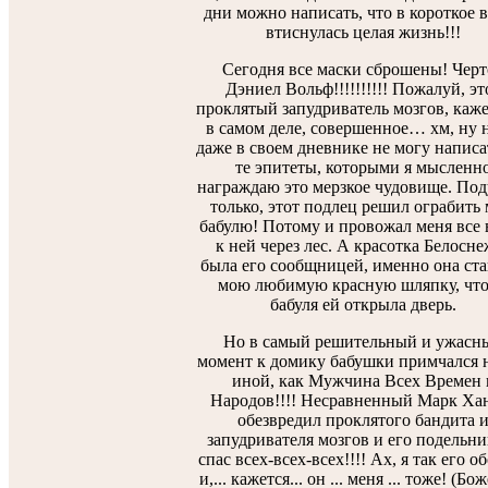
дни можно написать, что в короткое 
втиснулась целая жизнь!!!
Сегодня все маски сброшены! Черт
Дэниел Вольф!!!!!!!!!! Пожалуй, эт
проклятый запудриватель мозгов, каже
в самом деле, совершенное… хм, ну н
даже в своем дневнике не могу написа
те эпитеты, которыми я мысленн
награждаю это мерзкое чудовище. Под
только, этот подлец решил ограбить
бабулю! Потому и провожал меня все 
к ней через лес. А красотка Белосн
была его сообщницей, именно она ст
мою любимую красную шляпку, чт
бабуля ей открыла дверь.
Но в самый решительный и ужасн
момент к домику бабушки примчался н
иной, как Мужчина Всех Времен 
Народов!!!! Несравненный Марк Ха
обезвредил проклятого бандита 
запудривателя мозгов и его подельни
спас всех-всех-всех!!!! Ах, я так его 
и,... кажется... он ... меня ... тоже! (Бож