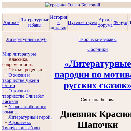
История
Литературные
Архив
Apropos
в
Путешествуем
Форум
Д
забавы
форума
деталях
Литературный клуб
:
Творческие забавы
Сборники
Мир литературы
−
Классика,
«Литературные
современность.
−
Статьи, рецензии...
пародии по моти
−
О жизни и
творчестве Джейн
русских сказок
Остин
−
О жизни и
творчестве Элизабет
Светлана Белова
Гaскелл
−
Уголок любовного
Дневник Красно
романа.
−
Литературный герой.
Шапочки
−
Афоризмы.
Творческие забавы