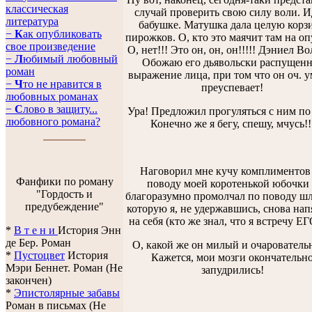
классическая
случай проверить свою силу воли. И
литература
бабушке. Матушка дала целую корз
−
К
ак опубликовать
пирожков. О, кто это маячит там на о
свое произведение
О, нет!!! Это он, он, он!!!!! Дэниел Во
−
Л
юбимый любовный
Обожаю его дьявольски распущенн
роман
выражение лица, при том что он оч. у
−
Ч
то не нравится в
преуспевает!
любовных романах
−
С
лово в защиту...
Ура! Предложил прогуляться с ним по 
любовного романа?
Конечно же я бегу, спешу, мчусь!!
Наговорил мне кучу комплиментов
Фанфики по роману
поводу моей коротенькой юбочки
"Гордость и
благоразумно промолчал по поводу ш
предубеждение"
которую я, не удержавшись, снова на
на себя (кто же знал, что я встречу ЕГ
*
В т е н и
История Энн
де Бер. Роман
О, какой же он милый и очарователь
*
Пустоцвет
История
Кажется, мои мозги окончательн
Мэри Беннет. Роман (Не
запудрились!
закончен)
*
Эпистолярные забавы
Роман в письмах (Не