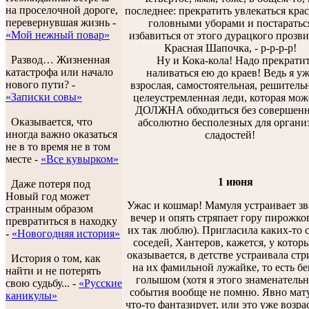
на проселочной дороге,
последнее: прекратить увлекаться кр
перевернувшая жизнь -
головными уборами и постаратьс
«Мой нежный повар»
избавиться от этого дурацкого прозви
Красная Шапочка, - р-р-р-р!
Развод… Жизненная
Ну и Кока-кола! Надо прекрати
катастрофа или начало
наливаться ею до краев! Ведь я у
нового пути? -
взрослая, самостоятельная, решитель
«Записки совы»
целеустремленная леди, которая мож
ДОЛЖНА обходиться без совершенн
Оказывается, что
абсолютно бесполезных для органи
иногда важно оказаться
сладостей!
не в то время не в том
месте -
«Все кувырком»
1 июня
Даже потеря под
Новый год может
Ужас и кошмар! Мамуля устраивает з
странным образом
вечер и опять стряпает гору пирожков
превратиться в находку
их так люблю). Пригласила каких-то 
-
«Новогодняя история»
соседей, Хантеров, кажется, у которы
оказывается, в детстве устраивала стр
История о том, как
на их фамильной лужайке, то есть бе
найти и не потерять
голышом (хотя я этого знаменатель
свою судьбу... -
«Русские
события вообще не помню. Явно мат
каникулы»
что-то фантазирует, или это уже возр