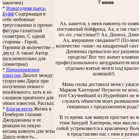
7 июня
закончен)
*
Новогодняя пьеса-
Буфф
Содержащая в
себе любовные
Ах, кажется, у меня наконец-то появ
треугольники и прочие
постоянный бойфренд. Ах, я так счаст
фигуры галантной
оч.-оч. счастлива!!! Ах, Дениэл, Дэни
геометрии. С одной
Ах, вчерашнее свидание!!! (По-мое
стороны - Герой,
количество «ахов» на квадратный сан
Героини (в количестве –
Дневника превысило все разумны
двух). А также Автор
пределы! Вот что значит влияни
(исключительно для
профессионального запудривателя моз
симметрии)
отдельно взятые мозги под красн
*
Пренеприятное
шляпкой!)
известие
Диалог между
супругами Дарси при
Мама снова доставала меня с ужас
получении некоего
Марком Хантером! Неужели не ясно,
неизбежного, хоть и не
этот Скучнейший из Нуднейших не 
слишком приятного для
служить объектом моих размышлен
обоих известия. Рассказ.
связанных с продолжением рода?
*
Благая весть
Жизнь в
Пемберли глазами
В то время, как мамуля пристает ко м
Джорджианы и ее
этим Занудой Хантером, мои мысли 
реакция на некую
собой устремляются к красавчику Вол
весьма важную для четы
я представляю нас с ним в разны
Дарси новость…