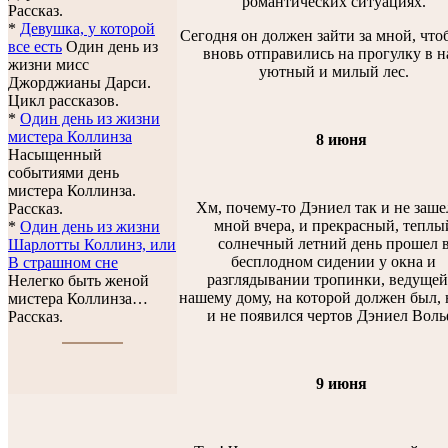
романтических ситуациях.
Рассказ.
*
Девушка, у которой
Сегодня он должен зайти за мной, чт
все есть
Один день из
вновь отправились на прогулку в 
жизни мисс
уютный и милый лес.
Джорджианы Дарси.
Цикл рассказов.
*
Один день из жизни
мистера Коллинза
8 июня
Насыщенный
событиями день
мистера Коллинза.
Хм, почему-то Дэниел так и не заше
Рассказ.
мной вчера, и прекрасный, теплы
*
Один день из жизни
солнечный летний день прошел 
Шарлотты Коллинз, или
бесплодном сидении у окна и
В страшном сне
разглядывании тропинки, ведущей
Нелегко быть женой
нашему дому, на которой должен был, 
мистера Коллинза…
и не появился чертов Дэниел Воль
Рассказ.
9 июня