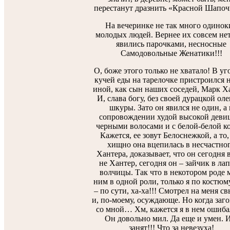
перестанут дразнить «Красной Шапоч
На вечеринке не так много одинок
молодых людей. Вернее их совсем нет
явились парочками, несносные
Самодовольные Женатики!!!
О, боже этого только не хватало! В уг
кучей еды на тарелочке пристроился н
иной, как сын наших соседей, Марк Х
И, слава богу, без своей дурацкой ол
шкуры. Зато он явился не один, а 
сопровождении худой высокой деви
черными волосами и с белой-белой к
Кажется, ее зовут Белоснежкой, а то,
хищно она вцепилась в несчастно
Хантера, доказывает, что он сегодня 
не Хантер, сегодня он – зайчик в лап
волчицы. Так что в некотором роде 
ним в одной роли, только я по костюм
– по сути, ха-ха!!! Смотрел на меня с
и, по-моему, осуждающе. Но когда заг
со мной… Хм, кажется я в нем ошиба
Он довольно мил. Да еще и умен. 
занят!!! Что за невезуха!