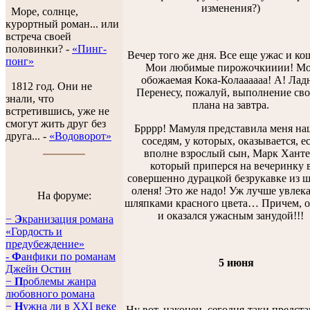
изменения?)
Море, солнце,
курортный роман... или
встреча своей
половинки? -
«Пинг-
Вечер того же дня. Все еще ужас и ко
понг»
Мои любимые пирожочкииии! М
обожаемая Кока-Колаааааа! А! Лад
1812 год. Они не
Перенесу, пожалуй, выполнение сво
знали, что
плана на завтра.
встретившись, уже не
смогут жить друг без
Брррр! Мамуля представила меня н
друга... -
«Водоворот»
соседям, у которых, оказывается, е
вполне взрослый сын, Марк Ханте
который приперся на вечеринку 
совершенно дурацкой безрукавке из 
оленя! Это же надо! Уж лучше увлека
На форуме:
шляпками красного цвета… Причем, о
и оказался ужасным занудой!!!
−
Э
кранизация романа
«Гордость и
предубеждение»
-
Ф
анфики по романам
5 июня
Джейн Остин
−
П
роблемы жанра
любовного романа
−
Н
ужна ли в XXI веке
Ну вот, наконец, сегодня-таки предст