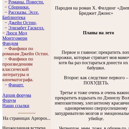
−
Романы. Повести.
−
Сборники.
Пародия на роман Х. Филдинг «Дне
−
Рассказы. Эссe.
Бриджит Джонс»
Библиотека
−
Джейн Остин,
−
Элизабет Гaскелл.
Планы на лето
−
Люси Мод
Монтгомери
Фандом
−
Фанфики по
Первое и главное: прекратить лоп
романам Джейн Остин.
пирожки, которые стряпает моя мамо
−
Фанфики по
хотя бы раз постараться донести их
произведениям
бабушки.
классической
литературы и
Второе: как следствие первого –
кинематографа.
ПОХУДЕТЬ.
−
Фанарт.
Третье и тоже очень и очень важно
Архив форума
прекратить вздыхать по Дэниелу Вол
Форум
импозантному, элегантному красавчи
Наши ссылки
одновременно сверхуспешному
запудривателю мозгов и эмоциональ
На страницах Apropos...
убийце.
Неожиданная встреча
Четвертое, ммм, тоже, в общем-то, 