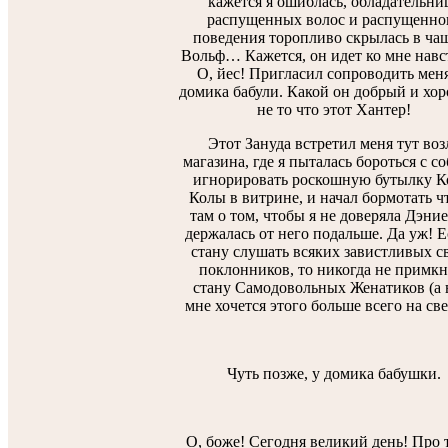
кажется я ошиблась, обладательни
распущенных волос и распущенно
поведения торопливо скрылась в чащ
Вольф… Кажется, он идет ко мне навс
О, йес! Пригласил сопроводить мен
домика бабули. Какой он добрый и хо
не то что этот Хантер!
Этот Зануда встретил меня тут воз
магазина, где я пыталась бороться с с
игнорировать роскошную бутылку К
Колы в витрине, и начал бормотать ч
там о том, чтобы я не доверяла Дэни
держалась от него подальше. Да уж! Е
стану слушать всяких завистливых с
поклонников, то никогда не примкн
стану Самодовольных Женатиков (а 
мне хочется этого больше всего на свет
Чуть позже, у домика бабушки.
О, боже! Сегодня великий день! Про 