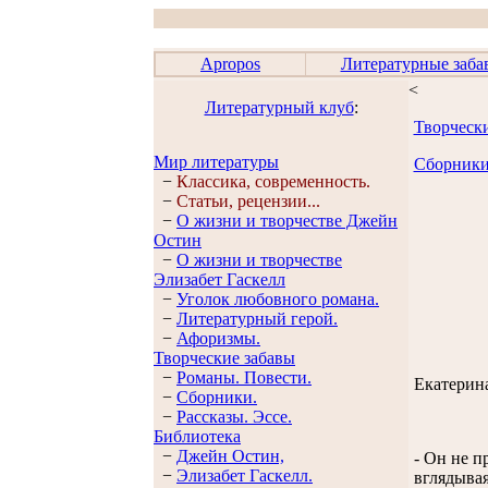
Apropos
Литературные заба
<
Литературный клуб
:
Творческ
Мир литературы
Сборник
−
Классика, современность.
−
Статьи, рецензии...
−
О жизни и творчестве Джейн
Остин
−
О жизни и творчестве
Элизабет Гaскелл
−
Уголок любовного романа.
−
Литературный герой.
−
Афоризмы.
Творческие забавы
−
Романы. Повести.
Екатерин
−
Сборники.
−
Рассказы. Эссe.
Библиотека
−
Джейн Остин,
- Он не п
−
Элизабет Гaскелл.
вглядывая