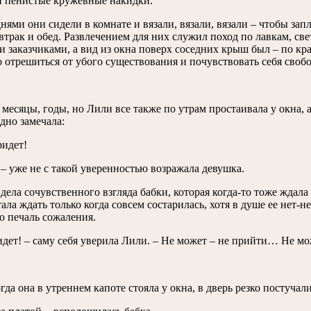
и пенистые кружевные накидки.
ями они сидели в комнате и вязали, вязали, вязали – чтобы заплат
автрак и обед. Развлечением для них служил поход по лавкам, с
и заказчиками, а вид из окна поверх соседних крыш был – по к
 отрешиться от убого существования и почувствовать себя своб
месяцы, годы, но Лили все также по утрам простаивала у окна, а 
дно замечала:
ридет!
 – уже не с такой уверенностью возражала девушка.
дела сочувственного взгляда бабки, которая когда-то тоже ждал
тала ждать только когда совсем состарилась, хотя в душе ее нет-н
ю печаль сожаления.
идет! – саму себя уверила Лили. – Не может – не прийти… Не 
огда она в утреннем капоте стояла у окна, в дверь резко постучали