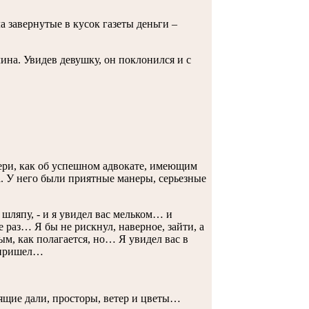
 завернутые в кусок газеты деньги –
ина. Увидев девушку, он поклонился и с
тери, как об успешном адвокате, имеющим
. У него были приятные манеры, серьезные
х шляпу, - и я увидел вас мельком… и
е раз… Я бы не рискнул, наверное, зайти, а
м, как полагается, но… Я увидел вас в
я пришел…
нящие дали, просторы, ветер и цветы…