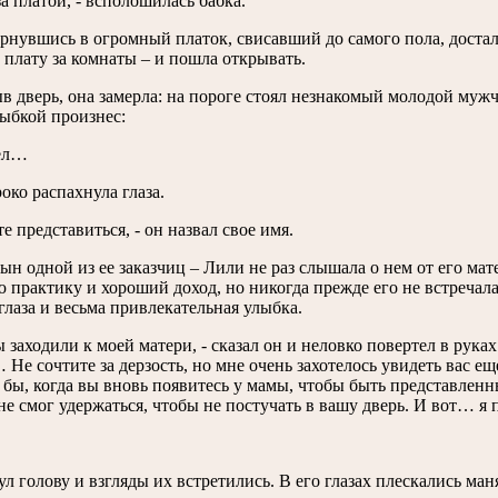
за платой, - всполошилась бабка.
рнувшись в огромный платок, свисавший до самого пола, достала
плату за комнаты – и пошла открывать.
 дверь, она замерла: на пороге стоял незнакомый молодой мужч
ыбкой произнес:
ел…
ко распахнула глаза.
те представиться, - он назвал свое имя.
ын одной из ее заказчиц – Лили не раз слышала о нем от его ма
практику и хороший доход, но никогда прежде его не встречала
глаза и весьма привлекательная улыбка.
ы заходили к моей матери, - сказал он и неловко повертел в рука
Не сочтите за дерзость, но мне очень захотелось увидеть вас ещ
бы, когда вы вновь появитесь у мамы, чтобы быть представленны
е смог удержаться, чтобы не постучать в вашу дверь. И вот… 
л голову и взгляды их встретились. В его глазах плескались ма