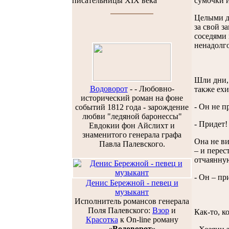
сумочки 
писательницы XIX века
Целыми дн
за свой з
соседями 
ненадолго
Шли дни, 
Водоворот
-
- Любовно-
также ехи
исторический роман на фоне
- Он не п
событий 1812 года - зарождение
любви "ледяной баронессы"
- Придет!
Евдокии фон Айслихт и
знаменитого генерала графа
Она не ви
Павла Палевского.
– и перес
отчаянну
- Он – пр
Денис Бережной - певец и
музыкант
Исполнитель романсов генерала
Поля Палевского:
Взор
и
Как-то, к
Красотка
к On-line роману
«Водоворот»