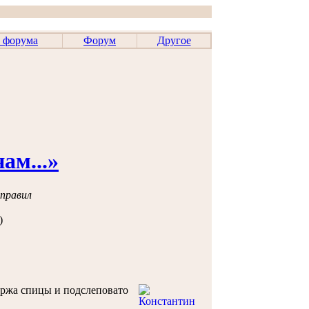
 форума
Форум
Другое
ам...»
 правил
)
ержа спицы и подслеповато