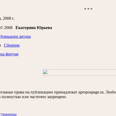
* * *
, 2008 г.
t © 2008
Екатеринa Юрьевa
убликации автора
ся
Сборник
 на форуме
ельные права на публикацию принадлежат apropospage.ru. Любо
а полностью или частично запрещено
 страницы