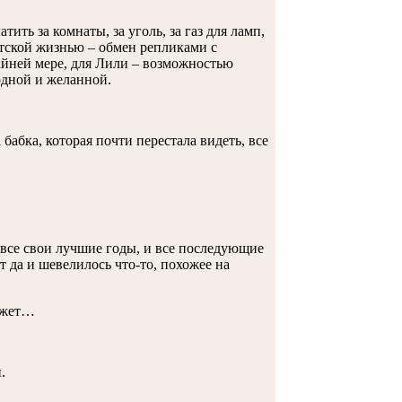
ить за комнаты, за уголь, за газ для ламп,
ветской жизнью – обмен репликами с
райней мере, для Лили – возможностью
одной и желанной.
бабка, которая почти перестала видеть, все
а все свои лучшие годы, и все последующие
ет да и шевелилось что-то, похожее на
может…
.