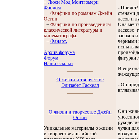
−
Люси Мод Монтгомери
- Придет!
Фандом
стенами д
−
Фанфики по романам Джейн
лесов и 
Остин.
Она мечта
−
Фанфики по произведениям
ласково, 
классической литературы и
запахов и
кинематографа.
черными п
−
Фанарт.
испытывая
произойде
Архив форума
фигурки л
Форум
Наши ссылки
И еще она
жаждущем
О жизни и творчестве
- Он прид
Элизабет Гаскелл
вглядывая
Они жили 
О жизни и творчестве Джейн
унесенног
Остин
рукоделие
чулки дл
Уникальные материалы о жизни
воздушные
и творчестве английской