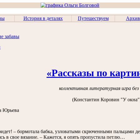
вы
История в деталях
Путешествуем
Архив
ие забавы
и
«Рассказы по картин
коллективная литературная игра без
(Константин Коровин "У окна"
a Юрьевa
ридет! – бормотала бабка, узловатыми скрюченными пальцами д
сь в свое вязание. – Кажется, я опять пропустила петлю…