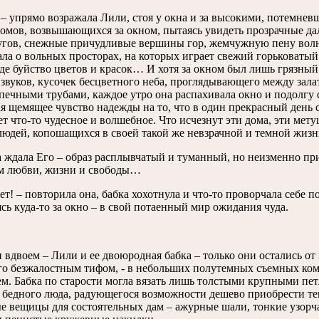
 – упрямо возражала Лили, стоя у окна и за высокими, потемне
омов, возвышающихся за окном, пытаясь увидеть прозрачные да
лугов, снежные причудливые вершины гор, жемчужную пену вол
ла о вольных просторах, на которых играет свежий горьковатый 
где буйство цветов и красок… И хотя за окном был лишь грязны
 звуков, кусочек бесцветного неба, проглядывающего между за
ечными трубами, каждое утро она распахивала окно и подолгу с
 щемящее чувство надежды на то, что в один прекрасный день 
т что-то чудесное и волшебное. Что исчезнут эти дома, эти мет
юдей, копошащихся в своей такой же невзрачной и темной жизн
 ждала Его – образ расплывчатый и туманный, но неизменно пр
 любви, жизни и свободы…
ет! – повторила она, бабка хохотнула и что-то проворчала себе п
сь куда-то за окно – в свой потаенный мир ожидания чуда.
вдвоем – Лили и ее двоюродная бабка – только они остались от
о безжалостным тифом, - в небольших полутемных съемных комн
м. Бабка по старости могла вязать лишь толстыми крупными пе
я бедного люда, радующегося возможности дешево приобрести т
 вещицы для состоятельных дам – ажурные шали, тонкие узорча