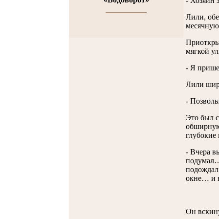
- Хозяин 
Лили, обе
месячную 
Приоткрыв
мягкой ул
- Я приш
Лили широ
- Позволь
Это был с
обширную 
глубокие 
- Вчера в
подумал… 
подождал 
окне… и н
Он вскину