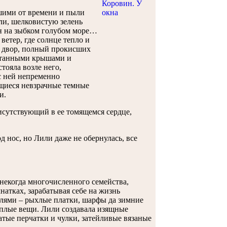
вшими от времени и пыли
ли, шелковистую зелень
н на зыбком голубом море…
ветер, где солнце тепло и
й двор, полный прокисших
латанными крышами и
тояла возле него,
с ней непременно
ущиеся невзрачные темные
и.
исутствующий в ее томящемся сердце,
од нос, но Лили даже не обернулась, все
 некогда многочисленного семейства,
атках, зарабатывая себе на жизнь
тлями – рыхлые платки, шарфы да зимние
еплые вещи. Лили создавала изящные
тые перчатки и чулки, затейливые вязаные