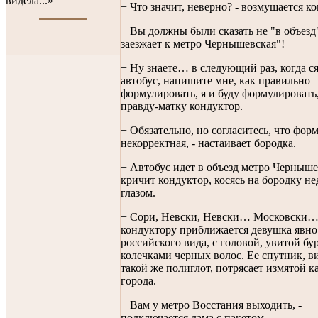
видела...»
− Что значит, неверно? - возмущается к
− Вы должны были сказать не "в объезд"
заезжает к метро Чернышевская"!
− Ну знаете… в следующий раз, когда ся
автобус, напишите мне, как правильно
формулировать, я и буду формулировать,
правду-матку кондуктор.
− Обязательно, но согласитесь, что фор
некорректная, - настаивает бородка.
− Автобус идет в объезд метро Чернышев
кричит кондуктор, косясь на бородку н
глазом.
− Сори, Невски, Невски… Московски… 
кондуктору приближается девушка явно
российского вида, с головой, увитой б
колечками черных волос. Ее спутник, в
такой же полиглот, потрясает измятой к
города.
− Вам у метро Восстания выходить, -
подключается дама с пакетом.