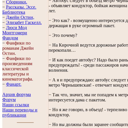
− Автобус следует в объезд метро Черн
−
Сборники.
- объявляет кондуктор, бойкая женщина
−
Рассказы. Эссe.
лет.
Библиотека
−
Джейн Остин,
− Это как? - возмущенно интересуется д
−
Элизабет Гaскелл.
держащая в руке огромный пакет.
−
Люси Мод
Монтгомери
− Это почему?
Фандом
−
Фанфики по
− На Кирочной ведутся дорожные работ
романам Джейн
перекопали…
Остин.
−
Фанфики по
− И как поедет автобус? Надо было ран
произведениям
предупреждать! - среди пассажиров на
классической
волнения.
литературы и
кинематографа.
− А я и предупреждаю: автобус следует 
−
Фанарт.
метро Чернышевская! - отвечает кондук
Архив форума
− Так что, значит, мы не попадем к метр
Форум
интересуется дама с пакетом.
Наши ссылки
− Но я же говорю, в объезд! - терпеливо
Наши переводы и
кондуктор.
публикации
− Но вы должны были заранее сообщить