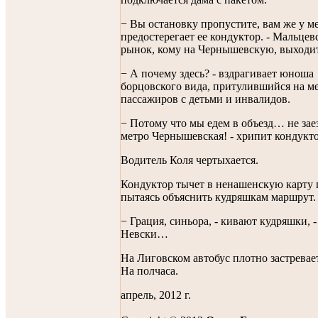
− Вы остановку пропустите, вам же у ме
предостерегает ее кондуктор. - Мальцев
рынок, кому на Чернышевскую, выходи
− А почему здесь? - вздрагивает юноша
борцовского вида, притулившийся на ме
пассажиров с детьми и инвалидов.
− Потому что мы едем в объезд… не зае
метро Чернышевская! - хрипит кондукто
Водитель Коля чертыхается.
Кондуктор тычет в ненашенскую карту 
пытаясь объяснить кудряшкам маршрут.
− Грация, синьора, - кивают кудряшки, -
Невски…
На Лиговском автобус плотно застревает
На полчаса.
апрель, 2012 г.