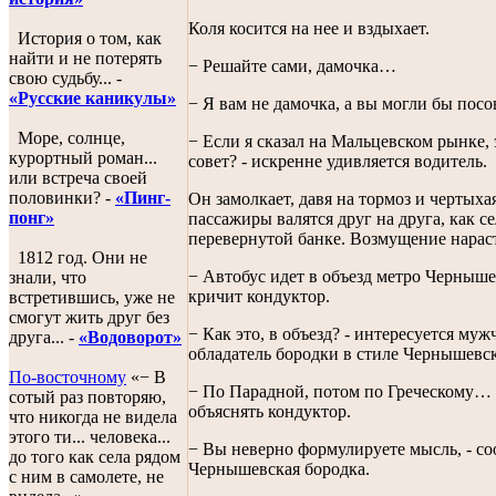
Коля косится на нее и вздыхает.
История о том, как
найти и не потерять
− Решайте сами, дамочка…
свою судьбу... -
«Русские каникулы»
− Я вам не дамочка, а вы могли бы пос
Море, солнце,
− Если я сказал на Мальцевском рынке, 
курортный роман...
совет? - искренне удивляется водитель.
или встреча своей
половинки? -
«Пинг-
Он замолкает, давя на тормоз и чертыхая
понг»
пассажиры валятся друг на друга, как с
перевернутой банке. Возмущение нараст
1812 год. Они не
− Автобус идет в объезд метро Чернышев
знали, что
кричит кондуктор.
встретившись, уже не
смогут жить друг без
− Как это, в объезд? - интересуется муж
друга... -
«Водоворот»
обладатель бородки в стиле Чернышевск
По-восточному
«− В
− По Парадной, потом по Греческому… 
сотый раз повторяю,
объяснять кондуктор.
что никогда не видела
этого ти... человека...
− Вы неверно формулируете мысль, - с
до того как села рядом
Чернышевская бородка.
с ним в самолете, не