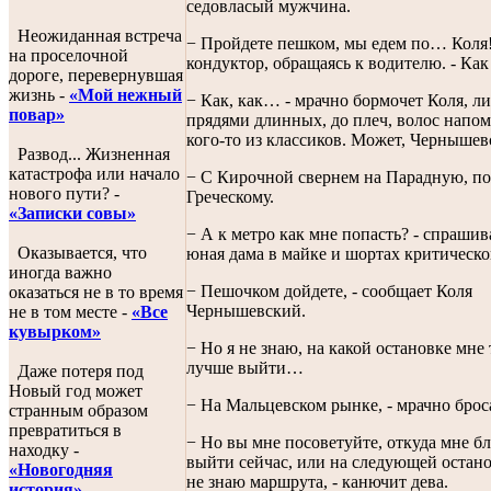
седовласый мужчина.
Неожиданная встреча
− Пройдете пешком, мы едем по… Коля!
на проселочной
кондуктор, обращаясь к водителю. - Ка
дороге, перевернувшая
жизнь -
«Мой нежный
− Как, как… - мрачно бормочет Коля, л
повар»
прядями длинных, до плеч, волос нап
кого-то из классиков. Может, Чернышев
Развод... Жизненная
катастрофа или начало
− С Кирочной свернем на Парадную, по
нового пути? -
Греческому.
«Записки совы»
− А к метро как мне попасть? - спрашив
Оказывается, что
юная дама в майке и шортах критическ
иногда важно
− Пешочком дойдете, - сообщает Коля
оказаться не в то время
Чернышевский.
не в том месте -
«Все
кувырком»
− Но я не знаю, на какой остановке мне
лучше выйти…
Даже потеря под
Новый год может
− На Мальцевском рынке, - мрачно брос
странным образом
превратиться в
− Но вы мне посоветуйте, откуда мне б
находку -
выйти сейчас, или на следующей останов
«Новогодняя
не знаю маршрута, - канючит дева.
история»