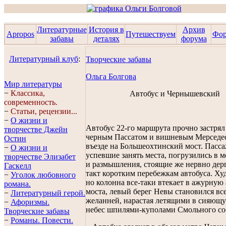
Литературные
История в
Архив
Apropos
Путешествуем
Фо
забавы
деталях
форума
Литературный клуб
:
Творческие забавы
Ольга Болгова
Мир литературы
−
Классика,
Автобус и Чернышевский
современность.
−
Статьи, рецензии...
−
О жизни и
Автобус 22-го маршрута прочно застря
творчестве Джейн
черным Пассатом и вишневым Мерседе
Остин
въезде на Большеохтинский мост. Пасс
−
О жизни и
успевшие занять места, погрузились в 
творчестве Элизабет
и размышления, стоящие же нервно дер
Гaскелл
такт коротким перебежкам автобуса. Ху
−
Уголок любовного
но колонна все-таки втекает в ажурную
романа.
моста, левый берег Невы становился вс
−
Литературный герой.
желанней, нарастая летящими в сияющ
−
Афоризмы.
небес шпилями-куполами Смольного со
Творческие забавы
−
Романы. Повести.