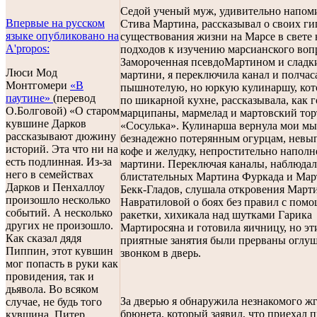
Седой ученый муж, удивительно напо
Впервые на русском
Стива Мартина, рассказывал о своих ги
языке опубликовано на
существования жизни на Марсе в свете
A'propos:
подходов к изучению марсианского воп
Замороченная псевдоМартином и сладк
Люси Мод
мартини, я переключила канал и полчас
Монтгомери
«В
пышнотелую, но юркую кулинаршу, кото
паутине»
(перевод
по шикарной кухне, рассказывала, как 
О.Болговой) «О старом
марципаны, мармелад и мартовский тор
кувшине Дарков
«Сосулька». Кулинарша вернула мои мы
рассказывают дюжину
безнадежно потерянным огурцам, невы
историй. Эта что ни на
кофе и желудку, непростительно напол
есть подлинная. Из-за
мартини. Переключая каналы, наблюдал
него в семействах
блистательных Мартина Фуркада и Ма
Дарков и Пенхаллоу
Бекк-Гладов, слушала откровения Март
произошло несколько
Навратиловой о боях без правил с пом
событий. А несколько
ракетки, хихикала над шутками Гарика
других не произошло.
Мартиросяна и готовила яичницу, но эт
Как сказал дядя
приятные занятия были прерваны оглу
Пиппин, этот кувшин
звонком в дверь.
мог попасть в руки как
провидения, так и
дьявола. Во всяком
За дверью я обнаружила незнакомого ж
случае, не будь того
брюнета, который заявил, что приехал п
кувшина, Питер