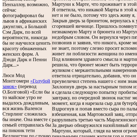
Мартуни к Марте, что проживает в этой
Пенхаллоу, возможно,
Я ответила, что никакой Марты в этой 
сейчас
нет и не было, потому что здесь живу я,
фотографировал бы
Закрыв дверь за брюнетом, вернулась к
львов в африканских
сгоревшей яичнице. Пришлось помянут
джунглях, а Большой
незнакомую Марту и брюнета из Марту
Сэм Дарк, по всей
недобрым словом. Он вернулся через пя
вероятности, никогда
позвонив и заявив, что никого, кроме ме
бы не научился ценить
не знает, поэтому слезно просит вспомн
красоту обнаженных
живет ли поблизости женщина по имен
женских форм. А
Под влиянием здравого смысла и мартин
Дэнди Дарк и Пенни
решила, что брюнет может быть террор
Дарк...»
жуликом с меркантильными намерениям
Люси Мод
ответила отрицательно, добавив, что он
Монтгомери
«Голубой
преувеличил степень нашего с ним знак
замок»
(перевод
Захлопнув дверь за настырным типом и
О.Болговой) «Если бы
я сделала следующую попытку пробитьс
то майское утро не
завтраку, но очередной звонок настиг ме
выдалось дождливым,
момент, когда я нарезала сыр для бутерб
вся жизнь Валенси
Вздрогнув и попав вместо сыра по пальц
Стирлинг сложилась
взбешенная, как Мартовский заяц, отпр
бы иначе. Она вместе с
разруливать третью часть Марлезонского
семьей отправилась бы
За дверью обнаружился назойливый жи
на пикник тети
Мартуни, который, глядя на меня огро
Веллингтон по случаю
печальными глазами жителя гор и пред