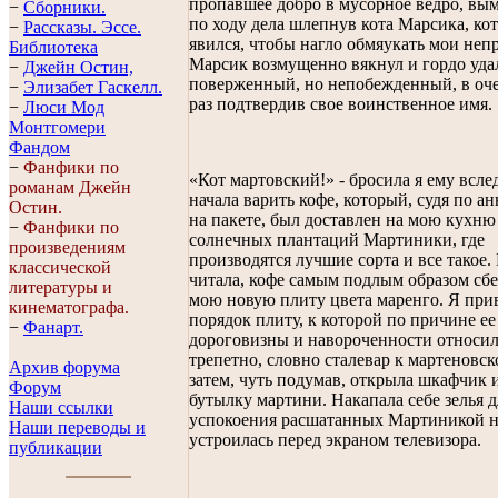
пропавшее добро в мусорное ведро, вы
−
Сборники.
по ходу дела шлепнув кота Марсика, ко
−
Рассказы. Эссe.
явился, чтобы нагло обмяукать мои неп
Библиотека
Марсик возмущенно вякнул и гордо уда
−
Джейн Остин,
поверженный, но непобежденный, в оч
−
Элизабет Гaскелл.
раз подтвердив свое воинственное имя.
−
Люси Мод
Монтгомери
Фандом
−
Фанфики по
«Кот мартовский!» - бросила я ему вслед
романам Джейн
начала варить кофе, который, судя по а
Остин.
на пакете, был доставлен на мою кухню
−
Фанфики по
солнечных плантаций Мартиники, где
произведениям
производятся лучшие сорта и все такое.
классической
читала, кофе самым подлым образом сбе
литературы и
мою новую плиту цвета маренго. Я при
кинематографа.
порядок плиту, к которой по причине е
−
Фанарт.
дороговизны и навороченности относил
трепетно, словно сталевар к мартеновск
Архив форума
затем, чуть подумав, открыла шкафчик 
Форум
бутылку мартини. Накапала себе зелья д
Наши ссылки
успокоения расшатанных Мартиникой н
Наши переводы и
устроилась перед экраном телевизора.
публикации