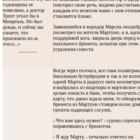
годовщины ее
повторил свою речь, видимо рассчитыва
помолвки, а доктор
каждым его визитом наши с ним отнош
Трент уехал бы в
становятся ближе.
Монреаль. Но был
Заявившийся в коридор Марсик неодоб
дождь, и сейчас вы
посмотрел на жителя Мартуни, и я, вдо
узнаете, что
поддержкой кота, закрыла дверь перед 
произошло из-за
нахального брюнета, испытав при этом 
этого...»
угрызения совести.
Когда через полчаса, все-таки позавтрак
банальным бутербродом и так и не всп
одной Марты в радиусе пяти километров
я выбралась из квартиры в мартовское с
целью попасть в банк, чтобы получить 
карту, что давно ждала меня, то обнару
брюнета из Мартуни стоящим возле дом
грохота падающих сосулек.
- Что вам здесь нужно? - сурово спросил
поравнявшись с брюнетом.
- Я жду Марту, - печально ответил он.