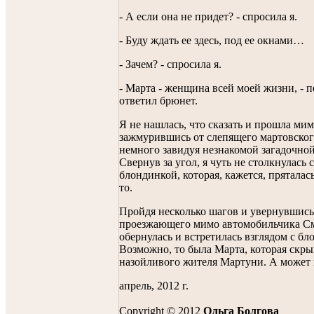
- А если она не придет? - спросила я.
- Буду ждать ее здесь, под ее окнами…
- Зачем? - спросила я.
- Марта - женщина всей моей жизни, - 
ответил брюнет.
Я не нашлась, что сказать и прошла мим
зажмурившись от слепящего мартовског
немного завидуя незнакомой загадочно
Свернув за угол, я чуть не столкнулась 
блондинкой, которая, кажется, пряталась
то.
Пройдя несколько шагов и увернувшись
проезжающего мимо автомобильчика См
обернулась и встретилась взглядом с бл
Возможно, то была Марта, которая скры
назойливого жителя Мартуни. А может и
апрель, 2012 г.
Copyright © 2012
Ольга Болгова