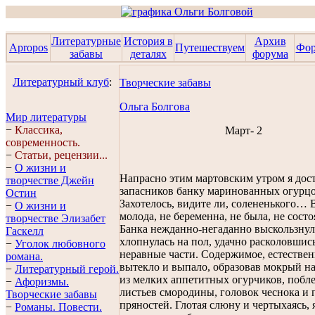
Литературные
История в
Архив
Apropos
Путешествуем
Фо
забавы
деталях
форума
Литературный клуб
:
Творческие забавы
Ольга Болгова
Мир литературы
−
Классика,
Март- 2
современность.
−
Статьи, рецензии...
−
О жизни и
Напрасно этим мартовским утром я дост
творчестве Джейн
запасников банку маринованных огурцо
Остин
Захотелось, видите ли, солененького… 
−
О жизни и
молода, не беременна, не была, не сост
творчестве Элизабет
Банка нежданно-негаданно выскользнула
Гaскелл
хлопнулась на пол, удачно расколовшись
−
Уголок любовного
неравные части. Содержимое, естествен
романа.
вытекло и выпало, образовав мокрый н
−
Литературный герой.
из мелких аппетитных огурчиков, побл
−
Афоризмы.
листьев смородины, головок чеснока и 
Творческие забавы
пряностей. Глотая слюну и чертыхаясь, 
−
Романы. Повести.