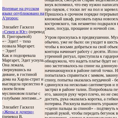
внук вспомнил, что ему нужно написать
Впервые на русском
про пауков, с тоски лег на пол и заревел
языке опубликовано на
Пришлось в срочном порядке перерыва
A'propos:
книжный шкаф, рисовать паука новозел
костромского, так незаметно подкрался 
Элизабет Гаскелл
ужин, посуда, прощание и ночной сон.
«Север и Юг»
(перевод
В. Григорьевой)
Утром проснулась в предвкушении. Муж
«− Эдит! − тихо
обычно, уже не было: он уходит в шесть
позвала Маргарет.
чтобы к восьми добраться на свой объек
− Эдит!
контора начинает работу с десяти. Испо
Как и подозревала
утренний ритуал, приступила к гардеро
Маргарет, Эдит уснула.
обнаружила, что надеть платье будет не 
Она лежала,
оно застегивалось на спине на длинну
свернувшись на
начинающуюся в районе пятой точки. 
диване, в гостиной
попыталась справиться с замком, закину
дома на Харли-стрит и
спину, попытка оказалась неудачной - б
выглядела прелестно в
сдвинулся на несколько сантиметров и 
своем белом
застрял в районе талии. Попробовала п
муслиновом платье с
его, закинув руку через плечо, но не см
голубыми лентами...»
достать, рука оказалась коротка, а гибкос
потеряна. Рискнула выполнить упражн
Элизабет Гаскелл
«сцепи пальцы за спиной» - подтянуть
«Жены и дочери»
правой рукой, чтобы передать бегунок в
(перевод В.
выгнувшись, словно в танцевальном па