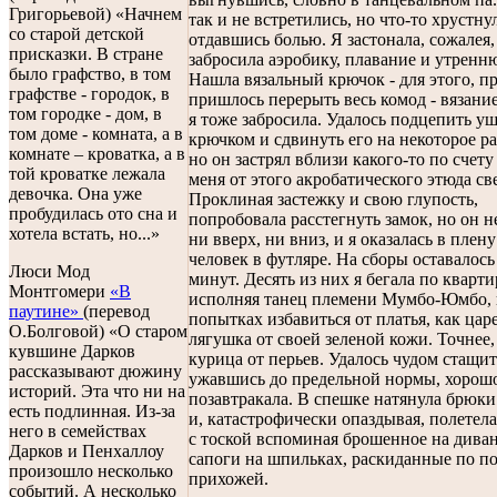
Григорьевой) «Начнем
так и не встретились, но что-то хрустну
со старой детской
отдавшись болью. Я застонала, сожалея,
присказки. В стране
забросила аэробику, плавание и утренн
было графство, в том
Нашла вязальный крючок - для этого, пр
графстве - городок, в
пришлось перерыть весь комод - вязани
том городке - дом, в
я тоже забросила. Удалось подцепить уш
том доме - комната, а в
крючком и сдвинуть его на некоторое ра
комнате – кроватка, а в
но он застрял вблизи какого-то по счету 
той кроватке лежала
меня от этого акробатического этюда св
девочка. Она уже
Проклиная застежку и свою глупость,
пробудилась ото сна и
попробовала расстегнуть замок, но он н
хотела встать, но...»
ни вверх, ни вниз, и я оказалась в плену
человек в футляре. На сборы оставалось
Люси Мод
минут. Десять из них я бегала по кварти
Монтгомери
«В
исполняя танец племени Мумбо-Юмбо, 
паутине»
(перевод
попытках избавиться от платья, как цар
О.Болговой) «О старом
лягушка от своей зеленой кожи. Точнее,
кувшине Дарков
курица от перьев. Удалось чудом стащит
рассказывают дюжину
ужавшись до предельной нормы, хорошо
историй. Эта что ни на
позавтракала. В спешке натянула брюки
есть подлинная. Из-за
и, катастрофически опаздывая, полетела
него в семействах
с тоской вспоминая брошенное на диван
Дарков и Пенхаллоу
сапоги на шпильках, раскиданные по по
произошло несколько
прихожей.
событий. А несколько