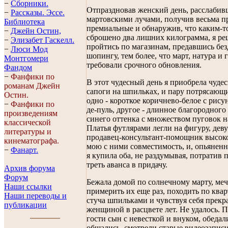
−
Сборники.
Отпраздновав женский день, расслабив
−
Рассказы. Эссe.
мартовскими лучами, получив весьма 
Библиотека
премиальные и обнаружив, что каким-т
−
Джейн Остин,
сброшено два лишних килограмма, я р
−
Элизабет Гaскелл.
пройтись по магазинам, предавшись бе
−
Люси Мод
шопингу, тем более, что март, натура и 
Монтгомери
требовали срочного обновления.
Фандом
−
Фанфики по
В этот чудесный день я приобрела чуде
романам Джейн
сапоги на шпильках, и пару потрясающи
Остин.
одно - короткое коричнево-белое с рису
−
Фанфики по
де-пуль, другое - длинное благородного
произведениям
синего оттенка с множеством пуговок н
классической
Платья футлярами легли на фигуру, дев
литературы и
продавец-консультант-помощник высок
кинематографа.
мою с ними совместимость, и, опьяненн
−
Фанарт.
я купила оба, не раздумывая, потратив
треть аванса в придачу.
Архив форума
Форум
Бежала домой по солнечному марту, меч
Наши ссылки
примерить их еще раз, походить по квар
Наши переводы и
стуча шпильками и чувствуя себя прекр
публикации
женщиной в расцвете лет. Не удалось. 
гости сын с невесткой и внуком, обедал
общались, смотрели старые видеозаписи