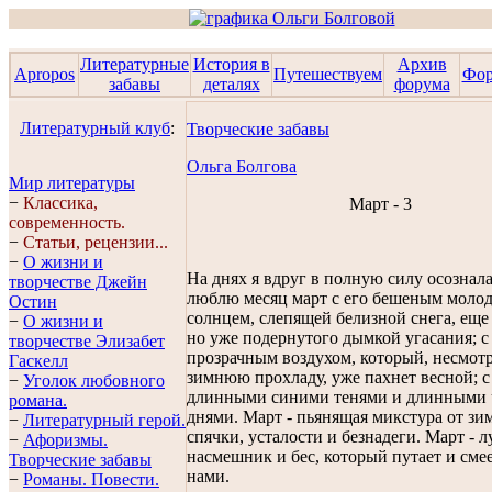
Литературные
История в
Архив
Apropos
Путешествуем
Фо
забавы
деталях
форума
Литературный клуб
:
Творческие забавы
Ольга Болгова
Мир литературы
−
Классика,
Март - 3
современность.
−
Статьи, рецензии...
−
О жизни и
На днях я вдруг в полную силу осознала
творчестве Джейн
люблю месяц март с его бешеным моло
Остин
солнцем, слепящей белизной снега, еще
−
О жизни и
но уже подернутого дымкой угасания; с
творчестве Элизабет
прозрачным воздухом, который, несмотр
Гaскелл
зимнюю прохладу, уже пахнет весной; с
−
Уголок любовного
длинными синими тенями и длинными
романа.
днями. Март - пьянящая микстура от зи
−
Литературный герой.
спячки, усталости и безнадеги. Март - 
−
Афоризмы.
насмешник и бес, который путает и смее
Творческие забавы
нами.
−
Романы. Повести.