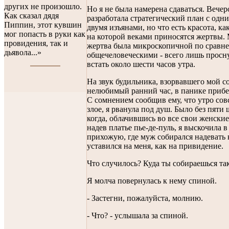
других не произошло.
Но я не была намерена сдаваться. Вече
Как сказал дядя
разработала стратегический план с одни
Пиппин, этот кувшин
двумя изъянами, но что есть красота, как
мог попасть в руки как
на которой веками приносятся жертвы.
провидения, так и
жертва была микроскопичной по сравн
дьявола...»
общечеловеческими - всего лишь просну
встать около шести часов утра.
На звук будильника, взорвавшего мой со
нелюбимый ранний час, в панике приб
С сомнением сообщив ему, что утро сов
злое, я рванула под душ. Было без пяти 
когда, облачившись во все свои женские
надев платье пье-де-пуль, я выскочила в
прихожую, где муж собирался надевать 
уставился на меня, как на привидение.
Что случилось? Куда ты собираешься та
Я молча повернулась к нему спиной.
- Застегни, пожалуйста, молнию.
- Что? - услышала за спиной.