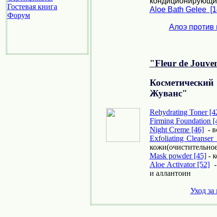
кондиционирующи
Гостевая книга
Aloe Bath Gelee [1
Форум
Алоэ против
"Fleur de Jouven
Косметическ
Жуванс"
Rehydrating Toner [4
Firming Foundation [
Night Creme [46]
- в
Exfoliating Cleanser
кожи(очистительно
Mask powder [45]
- к
Aloe Activator [52]
-
и аллантоин
Уход за