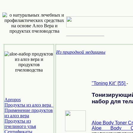
Из природной медицины
"Toning Kit" [55]
-
Тонизирую
Apropos
набор для тел
Продукты из алоэ вера
Применение продуктов
из алоэ вера
Продукты из
Aloe Body Toner Cr
пчелиного улья
Aloe Body Co
Cертификаты