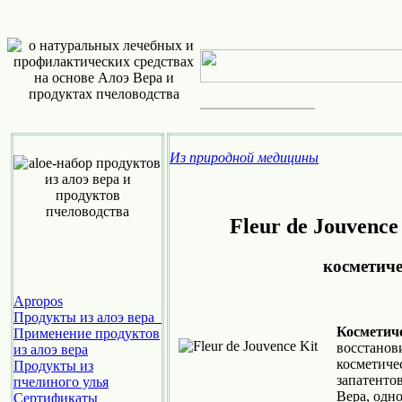
Из природной медицины
Fleur de Jouv
косметич
Apropos
Продукты из алоэ вера
Косметиче
Применение продуктов
восстанов
из алоэ вера
косметиче
Продукты из
запатенто
пчелиного улья
Вера, одн
Cертификаты