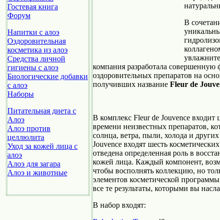
натуральн
Гостевая книга
Форум
В сочетан
уникальны
Напитки с алоэ
гидролизо
Оздоровительная
коллагено
косметика из алоэ
увлажните
Средства личной
компания разработала совершенную ф
гигиены с алоэ
оздоровительных препаратов на осно
Биологические добавки
получивших название
Fleur de Jouv
с алоэ
Наборы
Питательная диета с
В комплекс Fleur de Jouvence входит
Алоэ
времени неизвестных препаратов, ко
Алоэ против
солнца, ветра, пыли, холода и других
целлюлита
Jouvence входят шесть косметически
Уход за кожей лица с
отведена определенная роль в восста
алоэ
кожей лица. Каждый компонент, возм
Алоэ для загара
чтобы восполнять коллекцию, но тол
Алоэ и животные
элементов косметической программы,
все те результаты, которыми вы насла
В набор входят: