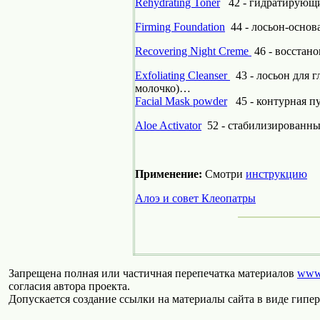
Rehydrating Toner
42 - гидратирующи
Firming Foundation
44 - лосьон-основ
Recovering Night Creme
46 - восстан
Exfoliating Cleanser
43 - лосьон для 
молочко)…
Facial Mask powder
45 - контурная пу
Aloe Activator
52 - стабилизированны
Применение:
Смотри
инструкцию
Алоэ и совет Клеопатры
Запрещена полная или частичная перепечатка материалов
www.
согласия автора проекта.
Допускается создание ссылки на материалы сайта в виде гипер