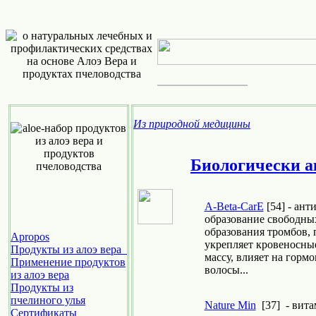
Из природной медицины
Биологически а
A-Beta-CarE
[54] - ан
образование свободны
образования тромбов, 
Apropos
укрепляет кровеносны
Продукты из алоэ вера
массу, влияет на гормо
Применение продуктов
волосы...
из алоэ вера
Продукты из
пчелиного улья
Nature Min
[37] - вита
Cертификаты