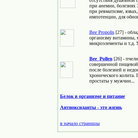
отсутствия душевной с
при анемии, болезнях 
при ревматизме, язвах,
импотенции, для обнов
Bee Propolis
[27] - обл
организму витамины, 
микроэлементы и т.д. 
Bee Pollen
[26] - пчел
совершенной пищевой 
после болезней и недо
хронического колита.
простаты у мужчин...
Белок в организме и питание
Антиоксиданты - это жизнь
в начало страницы