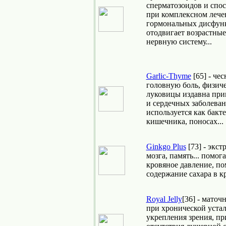
сперматозоидов и спо
при комплексном лече
гормональных дисфун
отодвигает возрастные
нервную систему...
Garlic-Thyme
[65] - че
головную боль, физичес
луковицы издавна при
и сердечных заболеван
используется как бакт
кишечника, поносах...
Ginkgo Plus
[73] - экст
мозга, память... помог
кровяное давление, по
содержание сахара в к
Royal Jelly
[36] - маточ
при хронической устал
укрепления зрения, пр