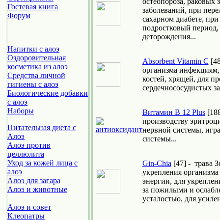
остеопороза, раковых 
Гостевая книга
заболеваний, при пере
Форум
сахарном диабете, при 
подростковый период,
деторождения...
Напитки с алоэ
Оздоровительная
Absorbent Vitamin C
[48
косметика из алоэ
организма инфекциям, 
Средства личной
костей, хрящей, для п
гигиены с алоэ
сердечнососудистых за
Биологические добавки
с алоэ
Наборы
Витамин B 12 Plus
[188
производству эритроц
Питательная диета с
нервной системы, игр
Алоэ
системы...
Алоэ против
целлюлита
Уход за кожей лица с
Gin-Chia
[47] - трава 
алоэ
укрепления организма
Алоэ для загара
энергии, для укреплен
Алоэ и животные
за пожилыми и ослабл
усталостью, для усилен
Алоэ и совет
Клеопатры