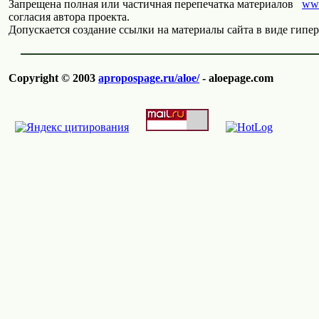
Запрещена полная или частичная перепечатка материалов
www
согласия автора проекта.
Допускается создание ссылки на материалы сайта в виде гипер
Copyright © 2003
apropospage.ru/aloe/
- aloepage.com