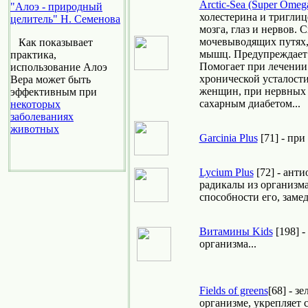
Arctic-Sea (Super Omeg
"Алоэ - природный
холестерина и триглиц
целитель" Н. Семенова
мозга, глаз и нервов.
мочевыводящих путях, 
Как показывает
мышц. Предупреждает 
практика,
Помогает при лечении
использование Алоэ
хронической усталост
Вера может быть
женщин, при нервных 
эффективным при
сахарным диабетом...
некоторых
заболеваниях
животных
Garcinia Plus
[71] - при
Lycium Plus
[72] - ант
радикалы из организ
способности его, замед
Витамины Kids
[198] -
организма...
Fields of greens
[68] - з
организме, укрепляет 