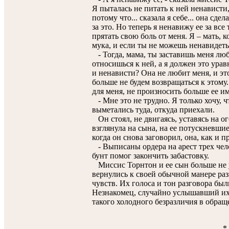
Я пыталась не питать к ней ненависти,
потому что... сказала я себе... она сд
за это. Но теперь я ненавижу ее за вс
прятать свою боль от меня. Я – мать, к
мука, и если ты не можешь ненавидеть е
- Тогда, мама, ты заставишь меня люб
относишься к ней, а я должен это ура
и ненависти? Она не любит меня, и это
больше не будем возвращаться к этому
для меня, не произносить больше ее и
- Мне это не трудно. Я только хочу, ч
выметались туда, откуда приехали.
Он стоял, не двигаясь, уставясь на ог
взглянула на сына, на ее потускневши
когда он снова заговорил, она, как и 
- Выписаны ордера на арест трех чело
бунт помог закончить забастовку.
Миссис Торнтон и ее сын больше не 
вернулись к своей обычной манере разг
чувств. Их голоса и тон разговора б
Незнакомец, случайно услышавший их,
такого холодного безразличия в обра
*