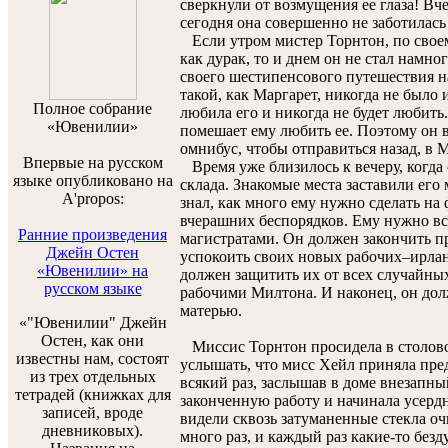
сверкнули от возмущения ее глаза! Вче
сегодня она совершенно не заботилась
Если утром мистер Торнтон, по своем
как дурак, то и днем он не стал намног
своего шестипенсового путешествия на
такой, как Маргарет, никогда не было и
Полноe собраниe
любила его и никогда не будет любить.
«Ювенилии»
помешает ему любить ее. Поэтому он в
омнибус, чтобы отправиться назад, в 
Впервые на русском
Время уже близилось к вечеру, когда 
языке опубликовано на
склада. Знакомые места заставили его
A'propos:
знал, как много ему нужно сделать на 
вчерашних беспорядков. Ему нужно вс
Ранние произведения
магистратами. Он должен закончить п
Джейн Остен
успокоить своих новых рабочих–ирлан
«Ювенилии» на
должен защитить их от всех случайны
русском языке
рабочими Милтона. И наконец, он долж
матерью.
«"Ювенилии" Джейн
Остен, как они
Миссис Торнтон просидела в столово
известны нам, состоят
услышать, что мисс Хейл приняла пре
из трех отдельных
всякий раз, заслышав в доме внезапн
тетрадей (книжках для
законченную работу и начинала усердно
записей, вроде
видели сквозь затуманенные стекла оч
дневниковых).
много раз, и каждый раз какие-то бе