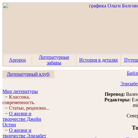
Литературные
Apropos
История в деталях
Путеш
забавы
Библ
Литературный клуб
:
Элизабе
Мир литературы
Перевод:
Вален
−
Классика,
Редакторы:
Ел
современность.
mi
−
Статьи, рецензии...
−
О жизни и
Севе
творчестве Джейн
Остин
То
−
О жизни и
творчестве Элизабет