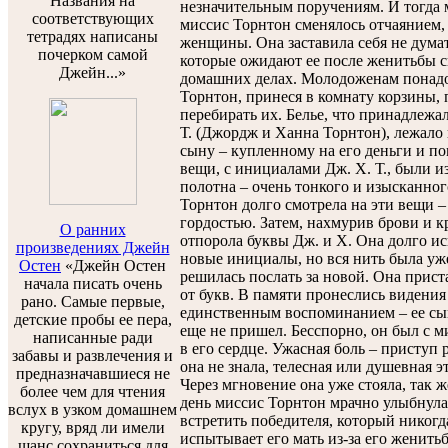
Названия на
незначительным поручениям. И тогда 
соответствующих
миссис Торнтон сменялось отчаянием,
тетрадях написаны
женщины. Она заставила себя не думат
почерком самой
которые ожидают ее после женитьбы с
Джейн...»
домашних делах. Молодоженам понадоб
Торнтон, принеся в комнату корзины, 
перебирать их. Белье, что принадлежа
Т. (Джордж и Ханна Торнтон), лежало 
сыну – купленному на его деньги и п
вещи, с инициалами Дж. Х. Т., были и
полотна – очень тонкого и изысканног
Торнтон долго смотрела на эти вещи –
гордостью. Затем, нахмурив брови и к
О ранних
отпорола буквы Дж. и Х. Она долго и
произведениях Джейн
новые инициалы, но вся нить была уж
Остен
«Джейн Остен
решилась послать за новой. Она прист
начала писать очень
от букв. В памяти пронеслись видения
рано. Самые первые,
единственным воспоминанием – ее сын,
детские пробы ее пера,
еще не пришел. Бесспорно, он был с м
написанные ради
в его сердце. Ужасная боль – приступ
забавы и развлечения и
она не знала, телесная или душевная э
предназначавшиеся не
Через мгновение она уже стояла, так ж
более чем для чтения
день миссис Торнтон мрачно улыбнулас
вслух в узком домашнем
встретить победителя, который никогда
кругу, вряд ли имели
испытывает его мать из-за его женит
шанс сохраниться для