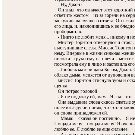
- Ну, Джон?
Он знал, что означает этот короткий 
ответить жестом – из-за горечи на серд
заслуживала лучшего ответа. Он встал 
его лица, и, наклонившись к ее бледн
пробормотав:
- Никто не любит меня... никому я не
Мистер Торнтон отвернулся и стоял, 
выступившие слезы. Миссис Торнтон в
нему. Впервые в жизни сильная женщи
положила руки ему на плечи – мисси
посмотрела ему в лицо и заставила его
- Любовь матери дана Богом, Джон. О
облако дыма, меняется от дуновения ве
– миссис Торнтон стиснула зубы и оск
щенка.
Он потряс головой.
- Я не подхожу ей, мама. Я знал это.
Она выдавила слова сквозь сжатые зуб
по ее взгляду он понял, что это прокля
он снова принадлежал ей.
- Мама! – сказал он поспешно. – Я не
Пощади меня... пощади меня! Я очень с
люблю ее. Я люблю ее еще сильнее.
- А я ненавижу ее, - сказала миссис 