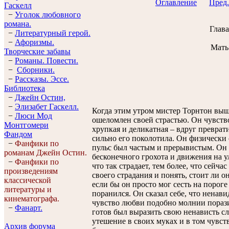
Оглавление
Пред.
Гaскелл
−
Уголок любовного
романа.
Глав
−
Литературный герой.
−
Афоризмы.
Мать
Творческие забавы
−
Романы. Повести.
−
Сборники.
−
Рассказы. Эссe.
Библиотека
−
Джейн Остин,
−
Элизабет Гaскелл.
Когда этим утром мистер Торнтон выш
−
Люси Мод
ошеломлен своей страстью. Он чувствов
Монтгомери
хрупкая и деликатная – вдруг преврат
Фандом
сильно его поколотила. Он физически 
−
Фанфики по
пульс был частым и прерывистым. Он н
романам Джейн Остин.
бесконечного грохота и движения на ул
−
Фанфики по
что так страдает, тем более, что сейч
произведениям
своего страдания и понять, стоит ли о
классической
если бы он просто мог сесть на пороге
литературы и
поранился. Он сказал себе, что ненави
кинематографа.
чувство любви подобно молнии поразил
−
Фанарт.
готов был выразить свою ненависть с
утешение в своих муках и в том чувств
Архив форума