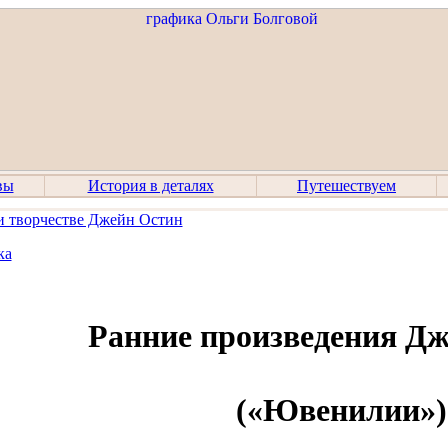
вы
История в деталях
Путешествуем
и творчестве Джейн Остин
ка
Ранние произведения Дж
(«Ювенилии»)