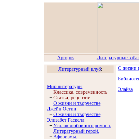
Apropos
Литературные заба
О жизни 
Литературный клуб
:
Библиоте
Мир литературы
Элайза
−
Классика, современность.
−
Статьи, рецензии...
−
О жизни и творчестве
Джейн Остин
−
О жизни и творчестве
Элизабет Гaскелл
−
Уголок любовного романа.
−
Литературный герой.
−
Афоризмы.