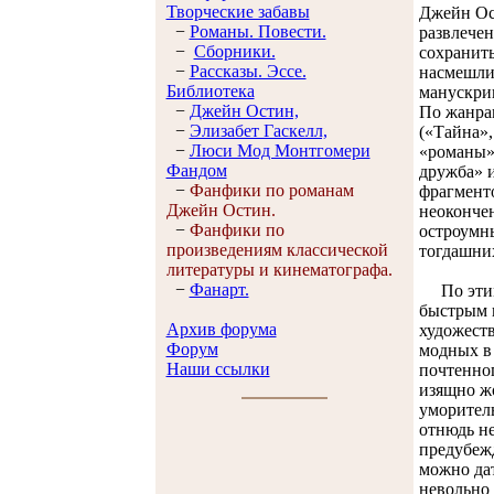
Творческие забавы
Джейн Ост
−
Романы. Повести.
развлечен
−
Сборники.
сохранить
−
Рассказы. Эссe.
насмешлив
Библиотека
манускрип
−
Джейн Остин,
По жанрам
−
Элизабет Гaскелл,
(«Тайна»,
−
Люси Мод Монтгомери
«романы»
Фандом
дружба» и
−
Фанфики по романам
фрагменто
Джейн Остин.
неокончен
−
Фанфики по
остроумн
произведениям классической
тогдашних
литературы и кинематографа.
−
Фанарт.
По этим 
быстрым и
Архив форума
художеств
Форум
модных в 
Наши ссылки
почтенно
изящно ж
уморитель
отнюдь не
предубеж
можно дат
невольно 