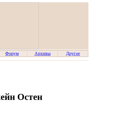
Форум
Архивы
Другое
ейн Остен