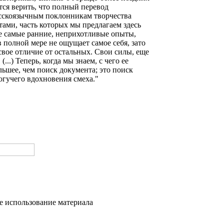
ся верить, что полный перевод
усскоязычным поклонникам творчества
тами, часть которых мы предлагаем здесь
ще самые ранние, неприхотливые опыты,
 в полной мере не ощущает самое себя, зато
свое отличие от остальных. Свои силы, еще
..) Теперь, когда мы знаем, с чего ее
льшее, чем поиск документа; это поиск
гучего вдохновения смеха."
е использование материала