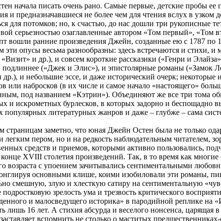
ен начала писать очень рано. Самые первые, детские пробы ее 
ия и предназначавшиеся не более чем для чтения вслух в узком 
ся для потомков; но, к счастью, до нас дошли три рукописные т
ой серьезностью озаглавленные автором «Том первый», «Том вт
т вошли ранние произведения Джейн, созданные ею с 1787 по 1793
 эти опусы весьма разнообразны: здесь встречаются и стихи, 
 «Визит» и др.), и совсем короткие рассказики («Генри и Элайза»
 подлиннее («Джек и Элис»), и эпистолярные романы («Замок Л
 др.), и небольшие эссе, и даже исторический очерк; некоторые 
в или набросков (в их числе и самое начало «настоящего» больш
ным, под названием «Кэтрин»). Объединяют же все три тома об
ых и искрометных бурлесков, в которых задорно и беспощадно 
 популярных литературных жанров и даже – глубже – сама сист
страницам заметно, что юная Джейн Остен была не только ода
 легким пером, но и на редкость наблюдательным читателем, з
енных средств и приемов, которыми активно пользовались, подч
конце XVIII столетия произведений. Так, в то время как многие 
го возраста с упоением зачитывались сентиментальными любовн
онглируя основными клише, коими изобиловали эти романы, пи
но смешную, злую и хлесткую сатиру на сентиментальную «чувс
 подростковую зрелость ума и трезвость критического восприяти
денного и малосведущего историка» в пародийной реплике на «
ь лишь 16 лет. А стихия абсурда и веселого нонсенса, царящая в 
заставляет вспомнить не столько о маститых предшественниках-с