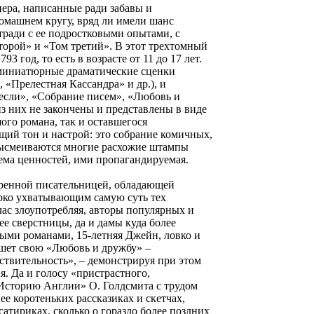
пера, написанные ради забавы и
домашнем кругу, вряд ли имели шанс
етради с ее подростковыми опытами, с
орой» и «Том третий». В этот трехтомный
 год, то есть в возрасте от 11 до 17 лет.
и миниатюрные драматические сценки
, «Прелестная Кассандра» и др.), и
если», «Собрание писем», «Любовь и
из них не закончены и представлены в виде
ого романа, так и оставшегося
щий тон и настрой: это собрание комичных,
высмеиваются многие расхожие штампы
ема ценностей, ими пропагандируемая.
ренной писательницей, обладающей
орко ухватывающим самую суть тех
ас злоупотребляя, авторы популярных и
ее сверстницы, да и дамы куда более
ыми романами, 15-летняя Джейн, ловко и
шет свою «Любовь и дружбу» –
твительность», – демонстрируя при этом
я. Да и голосу «пристрастного,
Историю Англии» О. Голдсмита с трудом
ее коротеньких рассказиках и скетчах,
атириках, сколько о гораздо более поздних