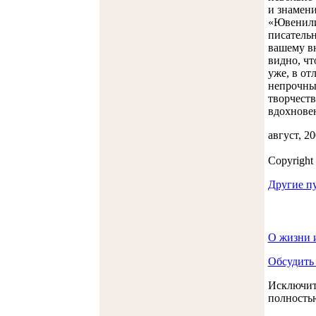
и знамени
«Ювенили
писательн
вашему в
видно, чт
уже, в от
непрочные
творчеств
вдохнове
август, 20
Copyright
Другие п
О жизни 
Обсудить
Исключит
полность