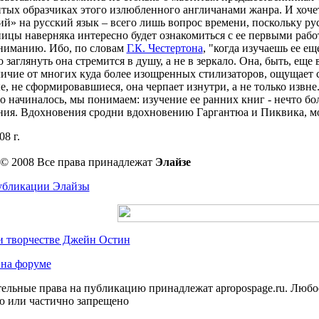
тых образчиках этого излюбленного англичанами жанра. И хочет
й» на русский язык – всего лишь вопрос времени, поскольку р
ицы наверняка интересно будет ознакомиться с ее первыми рабо
ниманию. Ибо, по словам
Г.К. Честертона
, "когда изучаешь ее е
о заглянуть она стремится в душу, а не в зеркало. Она, быть, еще
личие от многих куда более изощренных стилизаторов, ощущает 
, не сформировавшиеся, она черпает изнутри, а не только извне. (.
о начиналось, мы понимаем: изучение ее ранних книг - нечто бо
ния. Вдохновения сродни вдохновению Гаргантюа и Пиквика, мо
08 г.
 © 2008 Все права принадлежат
Элайзe
убликации Элайзы
и творчестве Джейн Остин
 на форуме
ельные права на публикацию принадлежат apropospage.ru. Любо
ю или частично запрещено