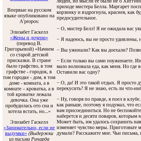
людей, но мысли ее были не о Хиггин
приходе мистера Белла. Маргарет пос
Впервые на русском
корзинку и вздрогнула, краснея, как б
языке опубликовано на
предосудительное.
A'propos:
− О, мистер Белл! Я не ожидала вас ув
Элизабет Гаскелл
«Жены и дочери»
− Я надеюсь, вы не просто удивлены, 
(перевод В.
Григорьевой) «Начнем
− Вы ужинали? Как вы доехали? Позвол
со старой детской
присказки. В стране
− Если только вы сами поужинаете. Ина
было графство, в том
мало волновала еда, как меня. Но где
графстве - городок, в
Оставили вас одну?
том городке - дом, в том
− О, да! И это такой отдых. Я просто
доме - комната, а в
перекусить? Я не знаю, есть ли что-ни
комнате – кроватка, а в
той кроватке лежала
− Ну, говоря по правде, я поел в клубе
девочка. Она уже
как раньше, поэтому я подумал, что ес
пробудилась ото сна и
вам присоединиться. Но не беспокойте
хотела встать, но...»
наберется и десяти поваров, которым
Может быть, им удалось сохранить нав
Элизабет Гаскелл
изменяет чувство меры. Приготовьте м
«Занимательно, если не
думали? Расскажите мне. Чьи письма, 
выдумки»
(Выдержки
из письма Ричарда