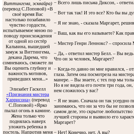
− Всего лишь письма Диксон, - ответи
Виттингема, эсквайра)
(перевод С.Поповой) «В
− Вот так так! И это все? Кто бы вы 
своё время Вас
настолько позабавило
− Я не знаю, - сказала Маргарет, решив
чувство гордости,
испытываемое мною по
− Ваш, как вы его называете? Как пр
поводу происхождения
от одной из сестёр
− Мистер Генри Леннокс? – спросила 
Кальвина, вышедшей
замуж за Виттингема,
− Да, - ответил мистер Белл. – Вы вед
декана Дарема, что
Что он за человек, Маргарет?
сомневаюсь, сможете ли
Вы оценить глубину и
− Когда-то давно он мне нравился, - о
важность мотивов,
глаза. Затем она посмотрела на мисте
приведших меня...»
манере. – Вы знаете, с тех пор мы тол
Но я не видела его почти три года, он
Элизабет Гаскелл
нем сложилось у вас?
«Признания мистера
Харрисона»
(перевод
− Я не знаю. Сначала он так усердно пы
С.Поповой) «Ярко
занимаюсь, что ни за что бы не позволи
пылал огонь в камине.
самом деле, это скрытое любопытство в
Жена только что
лучшей стороны и выявило его характ
поднялась наверх
Маргарет?
уложить ребенка в
постель. Напротив меня
− Нет! Конечно, нет. А вы?