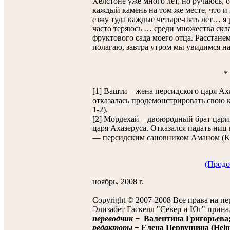
Хелстоне уже много лет, но ручаюсь, 
каждый камень на том же месте, что и
езжу туда каждые четыре-пять лет… я 
часто теряюсь … среди множества скла
фруктового сада моего отца. Расстанем
полагаю, завтра утром мы увидимся на
*
[1] Вашти – жена персидского царя Аха
отказалась продемонстрировать свою 
1-2).
[2] Мордехай – двоюродный брат цари
царя Ахазеруса. Отказался падать ни
― персидским сановником Аманом (Кн
(Продо
ноябрь, 2008 г.
Copyright © 2007-2008 Все права на п
Элизабет Гаскелл "Север и Юг" прина
переводчик
− Валентина Григорьева
редакторы
− Елена Первушина (Helmi 