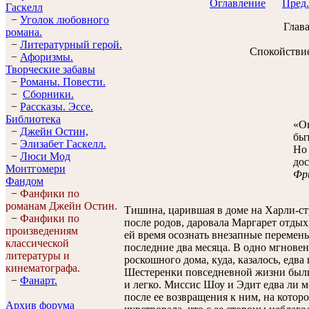
Оглавление
Пред.
Гaскелл
−
Уголок любовного
Глав
романа.
−
Литературный герой.
Спокойствие
−
Афоризмы.
Творческие забавы
−
Романы. Повести.
−
Сборники.
−
Рассказы. Эссe.
Библиотека
«Он
−
Джейн Остин,
быт
−
Элизабет Гaскелл.
Но 
−
Люси Мод
дос
Монтгомери
Фр
Фандом
−
Фанфики по
романам Джейн Остин.
Тишина, царившая в доме на Харли-ст
−
Фанфики по
после родов, даровала Маргарет отдых
произведениям
ей время осознать внезапные перемены
классической
последние два месяца. В одно мгновен
литературы и
роскошного дома, куда, казалось, едва
кинематографа.
Шестеренки повседневной жизни были
−
Фанарт.
и легко. Миссис Шоу и Эдит едва ли м
после ее возвращения к ним, на котор
Архив форума