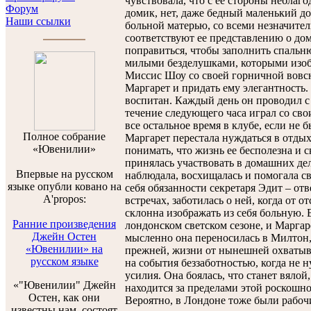
чувствовала, что с ее стороны неблаго
Форум
домик, нет, даже бедный маленький д
Наши ссылки
больной матерью, со всеми незначите
соответствуют ее представлению о дом
поправиться, чтобы заполнить спальн
милыми безделушками, которыми изоби
Миссис Шоу со своей горничной вовсю
Маргарет и придать ему элегантность.
воспитан. Каждый день он проводил с 
течение следующего часа играл со св
все остальное время в клубе, если не 
Полноe собраниe
Маргарет перестала нуждаться в отдыхе
«Ювенилии»
понимать, что жизнь ее бесполезна и с
принялась участвовать в домашних де
Впервые на русском
наблюдала, восхищалась и помогала св
языке опубли ковано на
себя обязанности секретаря Эдит – отв
A'propos:
встречах, заботилась о ней, когда от 
склонна изображать из себя больную.
Ранние произведения
лондонском светском сезоне, и Маргаре
Джейн Остен
мысленно она переносилась в Милтон, 
«Ювенилии» на
прежней, жизни от нынешней охватыва
русском языке
на события беззаботностью, когда не 
усилия. Она боялась, что станет вялой,
«"Ювенилии" Джейн
находится за пределами этой роскошно
Остен, как они
Вероятно, в Лондоне тоже были рабочи
известны нам, состоят