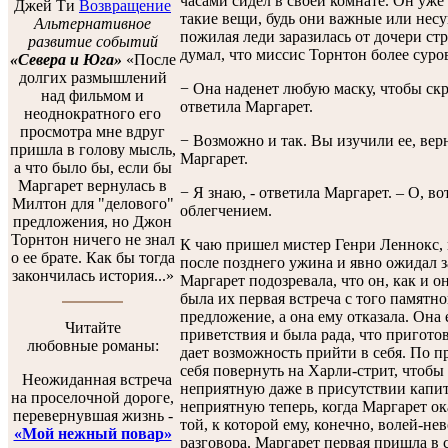
часами сидел в своей комнате. Он уже 
Джей Ти
Возвращение
такие вещи, будь они важные или нес
Альтернативное
пожилая леди заразилась от дочери ст
развитие событий
думал, что миссис Торнтон более суро
«Севера и Юга»
«После
долгих размышлений
− Она наденет любую маску, чтобы скр
над фильмом и
ответила Маргарет.
неоднократного его
просмотра мне вдруг
− Возможно и так. Вы изучили ее, вер
пришла в голову мысль,
Маргарет.
а что было бы, если бы
Маргарет вернулась в
− Я знаю, - ответила Маргарет. – О, во
Милтон для "делового"
облегчением.
предложения, но Джон
Торнтон ничего не знал
К чаю пришел мистер Генри Леннокс, 
о ее брате. Как бы тогда
после позднего ужина и явно ожидал за
закончилась история...»
Маргарет подозревала, что он, как и о
была их первая встреча с того памятно
предложение, а она ему отказала. Она 
Читайте
приветствия и была рада, что приготов
любовные романы:
дает возможность прийти в себя. По пр
себя повернуть на Харли-стрит, чтобы
Неожиданная встреча
неприятную даже в присутствии капит
на проселочной дороге,
неприятную теперь, когда Маргарет ок
перевернувшая жизнь -
той, к которой ему, конечно, волей-не
«Мой нежный повар»
разговора. Маргарет первая пришла в с