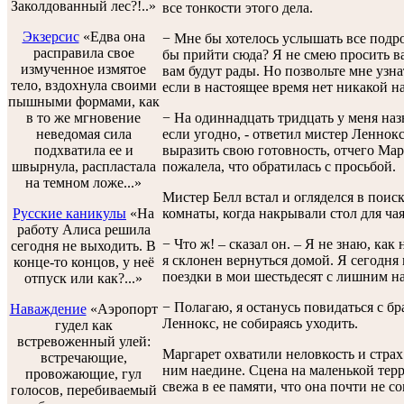
Заколдованный лес?!..»
все тонкости этого дела.
Экзерсис
«Едва она
− Мне бы хотелось услышать все подро
расправила свое
бы прийти сюда? Я не смею просить вас
измученное измятое
вам будут рады. Но позвольте мне узна
тело, вздохнула своими
если в настоящее время нет никакой н
пышными формами, как
в то же мгновение
− На одиннадцать тридцать у меня наз
неведомая сила
если угодно, - ответил мистер Леннок
подхватила ее и
выразить свою готовность, отчего Мар
швырнула, распластала
пожалела, что обратилась с просьбой.
на темном ложе...»
Мистер Белл встал и огляделся в поис
Русские каникулы
«На
комнаты, когда накрывали стол для чая
работу Алиса решила
− Что ж! – сказал он. – Я не знаю, ка
сегодня не выходить. В
я склонен вернуться домой. Я сегодня 
конце-то концов, у неё
поездки в мои шестьдесят с лишним на
отпуск или как?...»
− Полагаю, я останусь повидаться с бр
Наваждение
«Аэропорт
Леннокс, не собираясь уходить.
гудел как
встревоженный улей:
Маргарет охватили неловкость и страх 
встречающие,
ним наедине. Сцена на маленькой терр
провожающие, гул
свежа в ее памяти, что она почти не с
голосов, перебиваемый