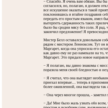
− Спасибо. Я очень вам обязан. Вы бы
согласился, но, полагаю, я должен от
все искушение оказаться в такой прия
поклонившись и втайне поздравив себ
передать его простым языком, имел б
вытерпеть сдержанность таких прилич
было бы сродни мясу без соли. Я рад, 
закончил предложение! Я превосходно
Мистер Белл оставался довольным соб
рядом с мистером Ленноксом. Тут он
Маргарет, когда она упросила его оста
как давно ему не раз намекали на то,
Маргарет. Это придало новое направл
− Я полагаю, вы давно знакомы с мисс
поразила меня своей бледностью и не
− Я считал, что она выглядит необыкн
приехал впервые… теперь я припомина
более оживленной, она выглядела так 
− Она через многое прошла, - заметил 
− Да! Мне было жаль узнать обо всем,
простом и всеобщем горе, вызванном с