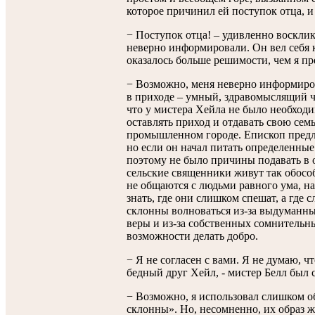
которое причинил ей поступок отца, 
− Поступок отца! – удивленно восклик
неверно информировали. Он вел себя 
оказалось больше решимости, чем я пр
− Возможно, меня неверно информиров
в приходе – умный, здравомыслящий ч
что у мистера Хейла не было необходи
оставлять приход и отдавать свою сем
промышленном городе. Епископ предло
но если он начал питать определенные
поэтому не было причины подавать в о
сельские священники живут так обосо
не общаются с людьми равного ума, на
знать, где они слишком спешат, а где
склонны волноваться из-за выдуманн
веры и из-за собственных сомнитель
возможности делать добро.
− Я не согласен с вами. Я не думаю, ч
бедный друг Хейл, - мистер Белл был 
− Возможно, я использовал слишком о
склонны». Но, несомненно, их образ 