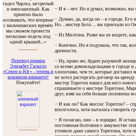
сидел Чарльз, загорелый
− И я – нет. Но я думал, возможно, вы
и импозантный. Как
приятно было
− Думаю, да, когда он – в городе. Его 
осознавать, что впервые
Но…мистер Белл… вы приехали из Ок
с мальчишеских времён
мы сможем провести
− Из Милтона. Разве вы не видите, ка
несколько недель под
одной крышей...»
− Конечно. Но я подумала, что так, в
древности.
Перевод романа
− Ну, право же, будьте разумной женщ
Элизабет Гаскелл
со всеми домовладельцами в городе и
«Север и Юг» - теперь в
хлопотами, чем те, которые доставил
книжном варианте!
не хотел расторгать договор на аренд
Покупайте!
мистер Торнтон нашел для него новог
спрашиваете о мистере Торнтоне, Мар
друг, взяв на себя больше половины вс
− И как он? Как миссис Торнтон? – с
вполголоса, хотя пыталась говорить гр
− Я полагаю, они – в порядке. Я остав
постоянная болтовня о замужестве это
утомило даже самого Торнтона, хотя он