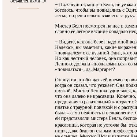
объявлениями...»
− Пожалуйста, мистер Белл, не уезжайт
хотелось, чтобы вы повидались с Эдит
легко, но решительно взяв его за руку.
Мистер Белл посмотрел на нее и замети
словно ее легкое касание обладало не
− Видите, как она берет надо мной верх
Надеюсь, вы заметили, какие выражени
«повидался» с ее кузиной Эдит, котора
Но как честный человек, она поправит
Леннокс должна «познакомиться» со м
«повидаться», да, Маргарет?
Он шутил, чтобы дать ей время справи
когда он сказал, что уезжает. Она под
шуткой. Мистер Леннокс удивлялся, как
что она далеко не красавица. Конечно,
представляла разительный контраст с
платье с траурной повязкой и с расп
была – сама нежность и великолепие. О
ей представляли мистера Белла, беспо
красавицы, которая не устояла бы, от
ниц», даже будь он старым профессоро
не слышал. Миссис Шоу и капитан Лен