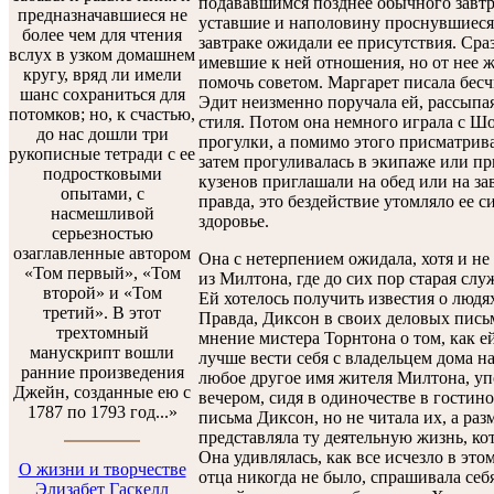
подававшимся позднее обычного завтр
предназначавшиеся не
уставшие и наполовину проснувшиеся
более чем для чтения
завтраке ожидали ее присутствия. Сра
вслух в узком домашнем
имевшие к ней отношения, но от нее ж
кругу, вряд ли имели
помочь советом. Маргарет писала бес
шанс сохраниться для
Эдит неизменно поручала ей, рассыпа
потомков; но, к счастью,
стиля. Потом она немного играла с Шо
до нас дошли три
прогулки, а помимо этого присматривал
рукописные тетради с ее
затем прогуливалась в экипаже или пр
подростковыми
кузенов приглашали на обед или на зав
опытами, с
правда, это бездействие утомляло ее с
насмешливой
здоровье.
серьезностью
озаглавленные автором
Она с нетерпением ожидала, хотя и не
«Том первый», «Том
из Милтона, где до сих пор старая слу
второй» и «Том
Ей хотелось получить известия о людях
третий». В этот
Правда, Диксон в своих деловых пись
трехтомный
мнение мистера Торнтона о том, как е
манускрипт вошли
лучше вести себя с владельцем дома на
ранние произведения
любое другое имя жителя Милтона, у
Джейн, созданные ею с
вечером, сидя в одиночестве в гостин
1787 по 1793 год...»
письма Диксон, но не читала их, а ра
представляла ту деятельную жизнь, кот
Она удивлялась, как все исчезло в это
О жизни и творчестве
отца никогда не было, спрашивала себя
Элизабет Гаскелл