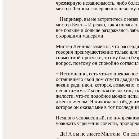
чрезмерную независимость, либо болез
мистер Леннокс совершенно невозмут
− Например, вы не встретитесь с неза
мистер Белл. – И редко, как я полагаю,
все больше и больше раздражался, заб
с хорошими манерами.
Мистер Леннокс заметил, что рассерди
говорил преимущественно только для т
совместной прогулки, то ему было без
вопрос, поэтому он спокойно согласилс
− Несомненно, есть что-то прекрасное 
оставившего свой дом спустя двадцат
жизни ради идеи, которая, возможно, о
непостижима. Им нельзя не восхищать
жалости, что-то подобное можно испы
джентльменом! Я никогда не забуду из
которое он оказал мне в тот последний
Немного успокоенный, но по-прежнем
убаюкать угрызения совести, проворча
− Да! А вы не знаете Милтона. Он сов