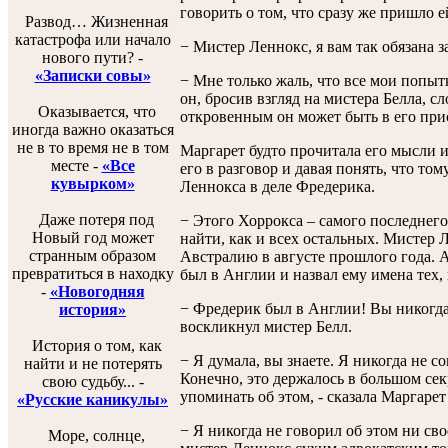
говорить о том, что сразу же пришло е
Развод… Жизненная
катастрофа или начало
− Мистер Леннокс, я вам так обязана з
нового пути? -
«Записки совы»
− Мне только жаль, что все мои попыт
он, бросив взгляд на мистера Белла, с
Оказывается, что
откровенным он может быть в его при
иногда важно оказаться
не в то время не в том
Маргарет будто прочитала его мысли и
месте -
«Все
его в разговор и давая понять, что то
кувырком»
Леннокса в деле Фредерика.
Даже потеря под
− Этого Хоррокса – самого последнего 
Новый год может
найти, как и всех остальных. Мистер 
странным образом
Австралию в августе прошлого года. А 
превратиться в находку
был в Англии и назвал ему имена тех
-
«Новогодняя
− Фредерик был в Англии! Вы никогда
история»
воскликнул мистер Белл.
История о том, как
− Я думала, вы знаете. Я никогда не со
найти и не потерять
Конечно, это держалось в большом сек
свою судьбу... -
упоминать об этом, - сказала Маргаре
«Русские каникулы»
− Я никогда не говорил об этом ни сво
Море, солнце,