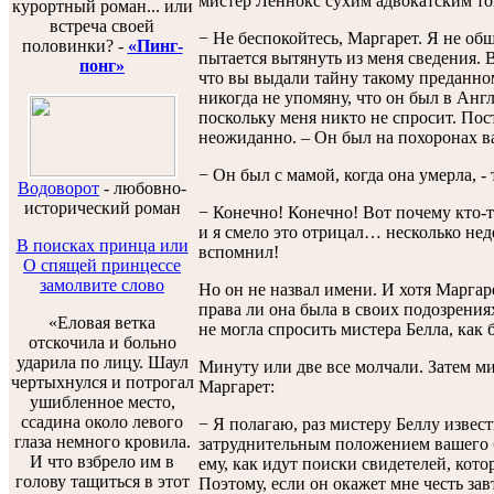
мистер Леннокс сухим адвокатским то
курортный роман... или
встреча своей
− Не беспокойтесь, Маргарет. Я не общ
половинки? -
«Пинг-
пытается вытянуть из меня сведения. В
понг»
что вы выдали тайну такому преданном
никогда не упомяну, что он был в Анг
поскольку меня никто не спросит. Пос
неожиданно. – Он был на похоронах в
− Он был с мамой, когда она умерла, -
Водоворот
-
любовно-
исторический роман
− Конечно! Конечно! Вот почему кто-т
и я смело это отрицал… несколько нед
В поисках принца или
вспомнил!
О спящей принцессе
замолвите слово
Но он не назвал имени. И хотя Маргаре
права ли она была в своих подозрения
«Еловая ветка
не могла спросить мистера Белла, как 
отскочила и больно
ударила по лицу. Шаул
Минуту или две все молчали. Затем ми
чертыхнулся и потрогал
Маргарет:
ушибленное место,
ссадина около левого
− Я полагаю, раз мистеру Беллу извест
глаза немного кровила.
затруднительным положением вашего б
И что взбрело им в
ему, как идут поиски свидетелей, кото
голову тащиться в этот
Поэтому, если он окажет мне честь за