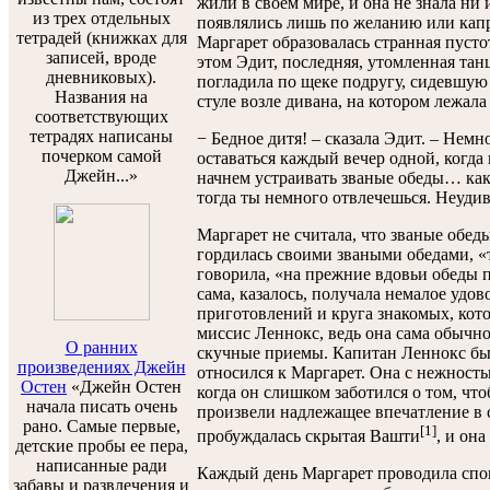
жили в своем мире, и она не знала ни 
из трех отдельных
появлялись лишь по желанию или капри
тетрадей (книжках для
Маргарет образовалась странная пустот
записей, вроде
этом Эдит, последняя, утомленная тан
дневниковых).
погладила по щеке подругу, сидевшую
Названия на
стуле возле дивана, на котором лежала
соответствующих
тетрадях написаны
− Бедное дитя! – сказала Эдит. – Немн
почерком самой
оставаться каждый вечер одной, когда 
Джейн...»
начнем устраивать званые обеды… как 
тогда ты немного отвлечешься. Неудив
Маргарет не считала, что званые обед
гордилась своими зваными обедами, «
говорила, «на прежние вдовьи обеды 
сама, казалось, получала немалое удов
приготовлений и круга знакомых, кот
миссис Леннокс, ведь она сама обычн
О ранних
скучные приемы. Капитан Леннокс был
произведениях Джейн
относился к Маргарет. Она с нежностью
Остен
«Джейн Остен
когда он слишком заботился о том, ч
начала писать очень
произвели надлежащее впечатление в с
рано. Самые первые,
[1]
пробуждалась скрытая Вашти
, и он
детские пробы ее пера,
написанные ради
Каждый день Маргарет проводила спо
забавы и развлечения и