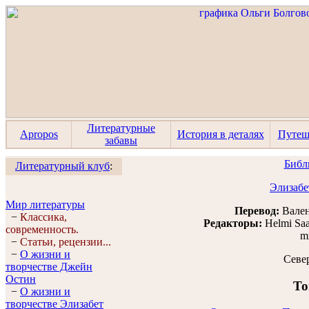
Литературные
Apropos
История в деталях
Путеш
забавы
Библ
Литературный клуб
:
Элизабе
Мир литературы
Перевод:
Вален
−
Классика,
Редакторы:
Helmi Sa
современность.
m
−
Статьи, рецензии...
−
О жизни и
Севе
творчестве Джейн
Остин
То
−
О жизни и
творчестве Элизабет