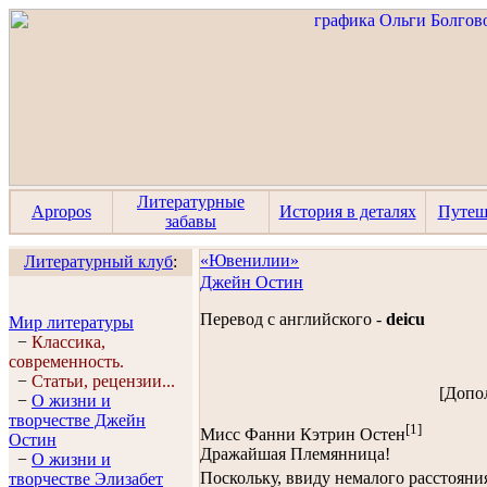
Литературные
Apropos
История в деталях
Путеш
забавы
«Ювенилии»
Литературный клуб
:
Джейн Остин
Перевод с английского -
deicu
Мир литературы
−
Классика,
современность.
−
Статьи, рецензии...
[Допо
−
О жизни и
творчестве Джейн
[1]
Мисс Фанни Кэтрин Остен
Остин
Дражайшая Племянница!
−
О жизни и
Поскольку, ввиду немалого расстоян
творчестве Элизабет