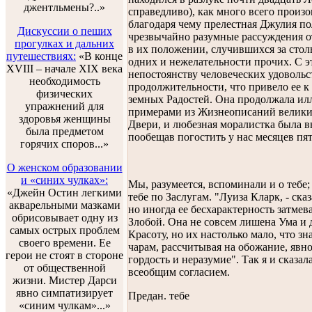
джентльмены?..»
справедливо), как много всего произ
благодаря чему прелестная Джулия п
Дискуссии о пеших
чрезвычайно разумные рассуждения 
прогулках и дальних
в их положении, случившихся за стол
путешествиях:
«В конце
одних и нежелательности прочих. С э
XVIII – начале XIX века
непостоянству человеческих удовольс
необходимость
продолжительности, что привело ее 
физических
земных Радостей. Она продолжала ил
упражнений для
примерами из Жизнеописаний велики
здоровья женщины
Двери, и любезная моралистка была в
была предметом
пообещав погостить у нас месяцев пя
горячих споров...»
О женском образовании
и «синих чулках»:
Мы, разумеется, вспоминали и о тебе
«Джейн Остин легкими
тебе по Заслугам. "Луиза Кларк, - сказ
акварельными мазками
но иногда ее бесхарактерность затмев
обрисовывает одну из
Злобой. Она не совсем лишена Ума и 
самых острых проблем
Красоту, но их настолько мало, что з
своего времени. Ее
чарам, рассчитывая на обожание, явно
герои не стоят в стороне
гордость и неразумие". Так я и сказа
от общественной
всеобщим согласием.
жизни. Мистер Дарси
явно симпатизирует
Предан. тебе
«синим чулкам»...»