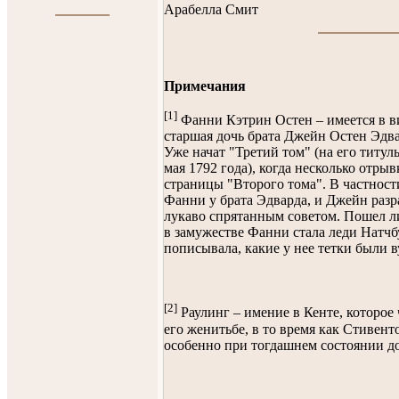
Арабелла Смит
Примечания
[1]
Фанни Кэтрин Остен – имеется в ви
старшая дочь брата Джейн Остен Эдв
Уже начат "Третий том" (на его титу
мая 1792 года), когда несколько отры
страницы "Второго тома". В частности
Фанни у брата Эдварда, и Джейн ра
лукаво спрятанным советом. Пошел ли
в замужестве Фанни стала леди Натчб
пописывала, какие у нее тетки были 
[2]
Раулинг – имение в Кенте, которое
его женитьбе, в то время как Стивент
особенно при тогдашнем состоянии до