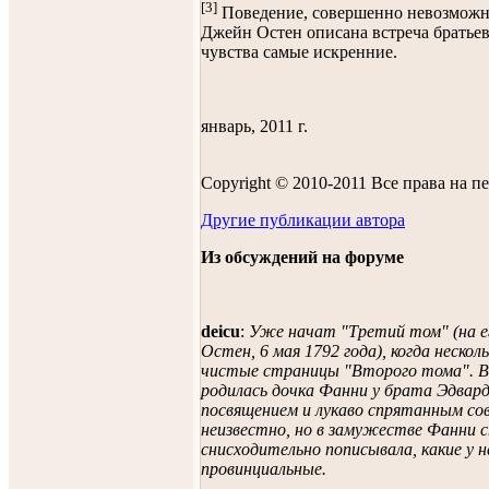
[3]
Поведение, совершенно невозможно
Джейн Остен описана встреча братьев
чувства самые искренние.
январь, 2011 г.
Copyright © 2010-2011 Все права на 
Другие публикации автора
Из обсуждений на форуме
deicu
:
Уже начат "Третий том" (на е
Остен, 6 мая 1792 года), когда неско
чистые страницы "Второго тома". В 
родилась дочка Фанни у брата Эдва
посвящением и лукаво спрятанным сов
неизвестно, но в замужестве Фанни с
снисходительно пописывала, какие у 
провинциальные.