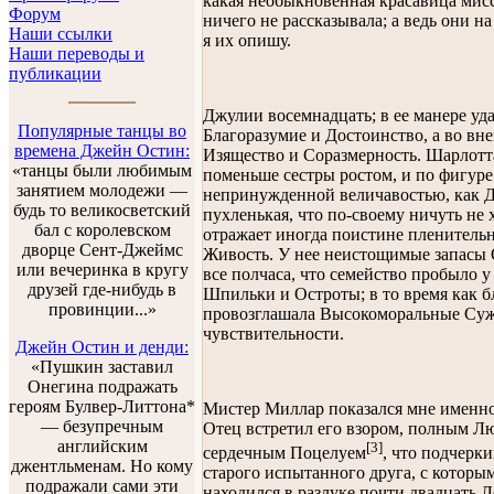
какая необыкновенная красавица мисс
Форум
ничего не рассказывала; а ведь они н
Наши ссылки
я их опишу.
Наши переводы и
публикации
Джулии восемнадцать; в ее манере уд
Популярные танцы во
Благоразумие и Достоинство, а во вн
времена Джейн Остин:
Изящество и Соразмерность. Шарлотта
«танцы были любимым
поменьше сестры ростом, и по фигуре
занятием молодежи —
непринужденной величавостью, как Д
будь то великосветский
пухленькая, что по-своему ничуть не 
бал с королевском
отражает иногда поистине пленительн
дворце Сент-Джеймс
Живость. У нее неистощимые запасы 
или вечеринка в кругу
все полчаса, что семейство пробыло у
друзей где-нибудь в
Шпильки и Остроты; в то время как 
провинции...»
провозглашала Высокоморальные Суж
чувствительности.
Джейн Остин и денди:
«Пушкин заставил
Онегина подражать
героям Булвер-Литтона*
Мистер Миллар показался мне именно 
— безупречным
Отец встретил его взором, полным Л
английским
[3]
сердечным Поцелуем
, что подчерки
джентльменам. Но кому
старого испытанного друга, с котор
подражали сами эти
находился в разлуке почти двадцать Л