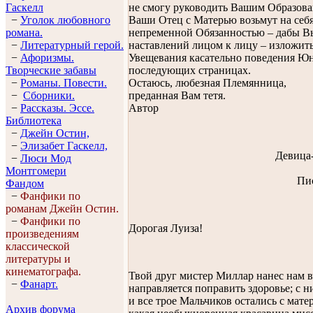
не смогу руководить Вашим Образован
Гaскелл
Ваши Отец с Матерью возьмут на себя 
−
Уголок любовного
непременной Обязанностью – дабы Вы
романа.
наставлений лицом к лицу – изложить
−
Литературный герой.
Увещевания касательно поведения Юн
−
Афоризмы.
последующих страницах.
Творческие забавы
Остаюсь, любезная Племянница,
−
Романы. Повести.
преданная Вам тетя.
−
Сборники.
Автор
−
Рассказы. Эссe.
Библиотека
−
Джейн Остин,
−
Элизабет Гaскелл,
Девица
−
Люси Мод
Монтгомери
Пи
Фандом
−
Фанфики по
романам Джейн Остин.
−
Фанфики по
Дорогая Луиза!
произведениям
классической
литературы и
кинематографа.
Твой друг мистер Миллар нанес нам вч
−
Фанарт.
направляется поправить здоровье; с н
и все трое Мальчиков остались с мате
Архив форума