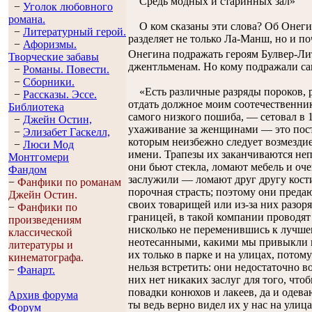
Средь модных и старинных зал»
−
Уголок любовного
романа.
О ком сказаны эти слова? Об Онегин
−
Литературный герой.
разделяет не только Ла-Манш, но и п
−
Афоризмы.
Онегина подражать героям Булвер-Ли
Творческие забавы
джентльменам. Но кому подражали с
−
Романы. Повести.
−
Сборники.
«Есть различные разряды пороков, ра
−
Рассказы. Эссe.
отдать должное моим соотечественни
Библиотека
самого низкого пошиба, — сетовал в 
−
Джейн Остин,
ухаживание за женщинами — это пост
−
Элизабет Гaскелл,
которым неизбежно следует возмездие:
−
Люси Мод
имени. Трапезы их заканчиваются не
Монтгомери
они бьют стекла, ломают мебель и оче
Фандом
заслужили — ломают друг другу кости.
−
Фанфики по романам
порочная страсть; поэтому они предаю
Джейн Остин.
своих товарищей или из-за них разоря
−
Фанфики по
границей, в такой компании проводят
произведениям
нисколько не переменившись к лучше
классической
неотесанными, какими мы привыкли 
литературы и
их только в парке и на улицах, потом
кинематографа.
нельзя встретить: они недостаточно в
−
Фанарт.
них нет никаких заслуг для того, чт
повадки конюхов и лакеев, да и одева
Архив форума
ты ведь верно видел их у нас на улиц
Форум