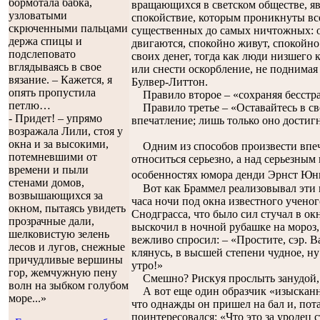
бормотала бабка,
вращающихся в светском обществе, яв
узловатыми
спокойствие, которым проникнуты вс
скрюченными пальцами
существенных до самых ничтожных: о
держа спицы и
двигаются, спокойно живут, спокойно
подслеповато
своих денег, тогда как люди низшего 
вглядываясь в свое
или снести оскорбление, не поднимая
вязание. – Кажется, я
Булвер-Литтон.
опять пропустила
Правило второе – «сохраняя бесстр
петлю…
Правило третье – «Оставайтесь в све
- Придет! – упрямо
впечатление; лишь только оно достигн
возражала Лили, стоя у
окна и за высокими,
Одним из способов произвести впеч
потемневшими от
относиться серьезно, а над серьезным
времени и пыли
особенностях юмора денди Эрнст Юн
стенами домов,
Вот как Браммел реализовывал эти п
возвышающихся за
часа ночи под окна известного ученог
окном, пытаясь увидеть
Снодграсса, что было сил стучал в ок
прозрачные дали,
выскочил в ночной рубашке на мороз,
шелковистую зелень
вежливо спросил: – «Простите, сэр. В
лесов и лугов, снежные
клянусь, в высшей степени чудное, ну
причудливые вершины
утро!»
гор, жемчужную пену
Смешно? Рискуя прослыть занудой, с
волн на зыбком голубом
А вот еще один образчик «изысканно
море...»
что однажды он пришел на бал и, пот
поинтересовался: «Что это за уродец 