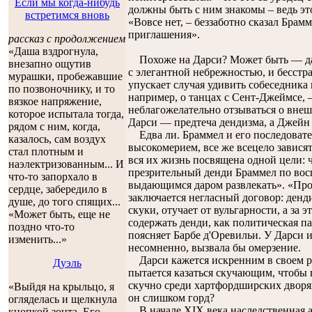
Если мы когда-нибудь
должны быть с ним знакомы – ведь это
встретимся вновь
«Вовсе нет, – беззаботно сказал Брамме
приглашения».
рассказ с продолжением
«Даша вздрогнула,
Похоже на Дарси? Может быть — да, 
внезапно ощутив
с элегантной небрежностью, и бесстра
мурашки, пробежавшие
упускает случая удивить собеседник
по позвоночнику, и то
например, о танцах с Сент-Джеймсе,
вязкое напряжение,
неблагожелательно отзываться о вне
которое испытала тогда,
Дарси — предтеча дендизма, а Джейн 
рядом с ним, когда,
Едва ли. Браммел и его последовате
казалось, сам воздух
высокомерием, все же всецело завися
стал плотным и
вся их жизнь посвящена одной цели: 
наэлектризованным... И
презрительный денди Браммел по во
что-то запорхало в
выдающимся даром развлекать». «Про
сердце, забередило в
заключается негласный договор: денди
душе, до того спящих...
скуки, отучает от вульгарности, а за
«Может быть, еще не
содержать денди, как политическая п
поздно что-то
поясняет Барбе д'Оревильи. У Дарси 
изменить...»
несомненно, вызвала бы омерзение.
Дарси кажется искренним в своем р
Дуэль
пытается казаться скучающим, чтобы 
скучно среди хартфордширских дворя
«Выйдя на крыльцо, я
он слишком горд?
огляделась и щелкнула
В начале XIX века наследственная а
кнопкой зонта. Его