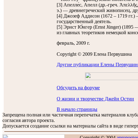
[3] Апелле́с, Апелл (др.-греч. Ἀπελλῆς,
э.) — древнегреческий живописец, др
[4] Джозеф Аддисон (1672 – 1719 гг.)
государственный деятель.
[5] Эрнст Ю́нгер (Ernst Jünger) (1895
из главных теоретиков немецкой кон
февраль, 2009 г.
Copyright © 2009 Еленa Первушинa
Другие публикации Елены Первушин
Обсудить на форуме
О жизни и творчестве Джейн Остин
В начало страницы
Запрещена полная или частичная перепечатка материалов клу
согласия автора проекта.
Допускается создание ссылки на материалы сайта в виде гиперт
Copyright © 2004
apropospa