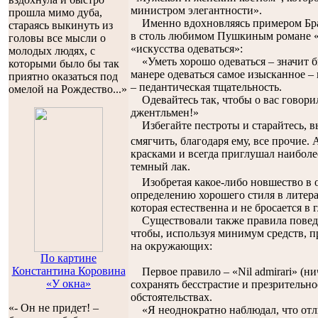
министром элегантности».
прошла мимо дуба,
Именно вдохновляясь примером Бра
стараясь выкинуть из
в столь любимом Пушкиным романе «
головы все мысли о
«искусства одеваться»:
молодых людях, с
«Уметь хорошо одеваться – значит бы
которыми было бы так
манере одеваться самое изысканное – 
приятно оказаться под
– педантическая тщательность.
омелой на Рождество...»
Одевайтесь так, чтобы о вас говорил
джентльмен!»
Избегайте пестроты и старайтесь, в
смягчить, благодаря ему, все прочие.
красками и всегда приглушал наиболее
темный лак.
Изобретая какое-либо новшество в о
определению хорошего стиля в литера
которая естественна и не бросается в г
Существовали также правила поведен
чтобы, используя минимум средств, 
на окружающих:
По картине
Константина Коровина
Первое правило – «Nil admirari» (ни
«У окна»
сохранять бесстрастие и презрительн
обстоятельствах.
«- Он не придет! –
«Я неоднократно наблюдал, что отл