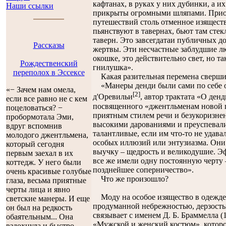
кафтанах, в руках у них дубинки, а 
Наши ссылки
прикрыты огромными шляпами. Приобр
путешествий столь отменное изяществ
пьянствуют в тавернах, бьют там стекл
таверн. Это завсегдатаи публичных до
Рассказы
жертвы. Эти несчастные заблудшие лю
окошке, это действительно свет, но та
Рождественский
гнилушка».
переполох в Эссексе
Какая разительная перемена свершил
«Манеры денди были сами по себе о
«− Зачем нам омела,
[2]
д'Оревильи
, автор трактата «О де
если все равно не с кем
посвященного «джентльменам новой 
поцеловаться? −
приятным стилем речи и безукоризне
пробормотала Эми,
высокими дарованиями и преуспевали 
вдруг вспомнив
талантливые, если им что-то не удава
молодого джентльмена,
особых иллюзий или энтузиазма. Он
который сегодня
выучку – щедрость и великодушие. Э
первым заехал в их
все же имели одну постоянную черту 
коттедж. У него были
позднейшее соперничество».
очень красивые голубые
Что же произошло?
глаза, весьма приятные
черты лица и явно
Моду на особое изящество в одежде 
светские манеры. И еще
продуманной небрежностью, дерзость
он был на редкость
связывает с именем Д. Б. Браммелла (1
обаятельным... Она
«Мужской и женский костюм», которо
вздохнула и быстро