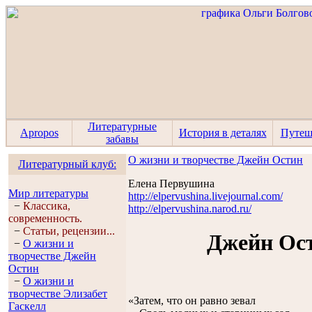
Литературные
Apropos
История в деталях
Путеш
забавы
О жизни и творчестве Джейн Остин
Литературный клуб:
Елена Первушина
Мир литературы
http://elpervushina.livejournal.com/
−
Классика,
http://elpervushina.narod.ru/
современность.
−
Статьи, рецензии...
Джейн Ост
−
О жизни и
творчестве Джейн
Остин
−
О жизни и
творчестве Элизабет
«Затем, что он равно зевал
Гaскелл