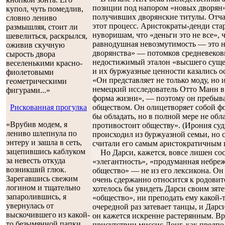
позиции под напором «новых дворян
купол, чуть помедлив,
получивших дворянские титулы. Отча
словно лениво
этот процесс. Аристократы-денди ста
размышляя, стоит ли
нуворишам, что «деньги это не все», 
шевелиться, раскрылся,
равнодушная невозмутимость — это н
оживив скучную
дворянства» — потомков средневеков
сырость двора
недостижимый эталон «высшего сущес
веселенькими красно-
и их буржуазные ценности казались 
фиолетовыми
«Он представляет не только моду, но
геометрическими
немецкий исследователь Отто Манн в 
фигурами...»
форма жизни», — поэтому он пребыв
обществом. Он олицетворяет собой ф
Рискованная прогулка
бы обладать, но в полной мере не обл
«Врубив модем, я
противостоит обществу». (Ирония судь
лениво шлепнула по
происходил из буржуазной семьи, но с
энтеру и зашла в сеть,
считали его самым аристократичным и
зацепившись каблуком
Но Дарси, кажется, вовсе лишен сос
за невесть откуда
«элегантность», «продуманная небреж
возникший глюк.
общество» — не из его лексикона. Он
Зарегавшись свежим
очень сдержанно относится к родовит
логином и тщательно
хотелось бы увидеть Дарси своим зяте
запаролившись, я
«общество», ни преподать ему какой-т
увернулась от
очередной раз затевает танцы, и Дарс
выскочившего из какой-
он кажется искренне растерянным. Вр
то безымянной папки
присутствии миссис Лонг, как предпо