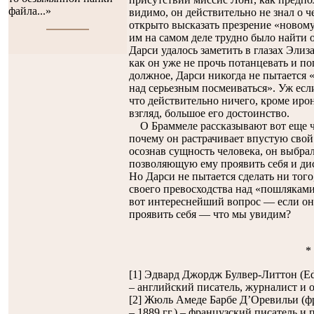
файла...»
видимо, он действительно не знал о ч
открыто высказать презрение «новому 
им на самом деле трудно было найти 
Дарси удалось заметить в глазах Эл
как он уже не прочь потанцевать и по
должное, Дарси никогда не пытается «
над серьезным посмеиваться». Уж если
что действительно ничего, кроме ирон
взгляд, большое его достоинство.
О Браммеле рассказывают вот еще что
почему он растрачивает впустую свой 
осознав сущность человека, он выбр
позволяющую ему проявить себя и дис
Но Дарси не пытается сделать ни того
своего превосходства над «пошляками»
вот интереснейший вопрос — если он 
проявить себя — что мы увидим?
*
[1] Эдвард Джордж Булвер-Литтон (Edw
– английский писатель, журналист и 
[2] Жюль Амеде Барбе Д’Оревильи (фр. 
– 1889 гг.) – французский писатель и 