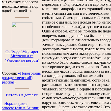
мы сможем провести
переводить. Гид ласково и загадочно ул
несколько недель под
мне, взяла микрофон и со страшной ско
одной крышей...»
начала сыпать датами и историческими
событиями. С историческими событиями
главное с датами, мне всегда было непр
(особенность психики), а тут еще и на 
Одним словом, если бы помощь не подо
вовремя, наша группа была бы сильно
дезинформирована относительно город
Хельсинки. Досадно было еще и то, что
достопримечательности, которые так л
Ф. Фарр "Маргарет
показывала нам дама-экскурсовод, нахо
Митчелл и ее
почему-то всегда слева от автобуса, и ра
"Унесенные ветром"
их можно было только сквозь аккуратно
зашторенное рядом со мной окно. Так м
несколько часов подряд, выскакивая на
Сборник
«Новогодний
на каждой, уникальной каким-либо
(рождественский)
архитектурным памятником, остановке.
рассказ»
раскалывалась от постоянного напряже
унылость заползала в сердце и порожда
неприятные ощущения по поводу столи
История в деталях:
самой зачем-мы-сюда-приехали Финлянд
вдруг выяснилось, что у нас еще 2 часа
- Нормандские
времени. Знаете, что такое счастье? Это
завоеватели в Англии