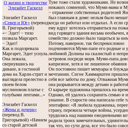
Туве тоже стали художниками. Не возни
О жизни и творчестве
никаких сомнений, что Муми-мама и М
Элизабет Гаскелл
− отражение собственных родителей Ян
Элизабет Гаскелл
был главным в доме: нельзя было мешат
«Север и Юг»
(перевод
когда он работал или отдыхал. А если с
В. Григорьевой)
ему вдруг хотелось отправиться на пожа
«− Эдит! − тихо
вид горящего здания весьма необычен, 
позвала Маргарет.
семейство должно было тащиться за ним
− Эдит!
Потому, наверное, так беспрекословно
Как и подозревала
подчиняются Муми-папе его родные и 
Маргарет, Эдит уснула.
любимой Долины на скалистый и непр
Она лежала,
островок посреди моря. Муми-папа дов
свернувшись на
капризное, хотя и не лишенное обаяния
диване, в гостиной
Он постоянно пишет мемуары и блужда
дома на Харли-стрит и
мечтаниях. Сигне Хаммарштен пришлось
выглядела прелестно в
себя все заботы по дому. Отважная Мум
своем белом
она разрывается между детьми и работой
муслиновом платье с
О карьере художника пришлось на время
голубыми лентами...»
Однако, ей удалось сохранить семью и н
уныние. В старости она написала себе 
Элизабет Гаскелл
эпитафию: «Я любила художника, переех
«Жены и дочери»
страну, пережила четыре войны, усердн
(перевод В.
трудилась над нашими ежедневными ко
Григорьевой) «Начнем
родила троих замечательных, удивитель
со старой детской
так что, по сути дела, все это было совс