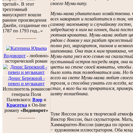
своего Муми-папу.
третий». В этот
трехтомный
Муми-мама удивительно хозяйственна. 
манускрипт вошли
всех накормит и позаботится о том, 
ранние произведения
самому маленькому и случайному гостю,
Джейн, созданные ею с
забредшему к ним на огонек, была пост
1787 по 1793 год...»
уютная кроватка. Муми-мама любит ц
рядом с домом у них разбит прелестный 
полно роз, маргариток, пионов и немног
шиповника. Она так к ним привязана, ч
Водоворот
-
любовно-
Муми-папа увез всю семью на скалистый
исторический роман
пустынный остров посреди моря, она н
цветы на стене своей комнаты, чтобы
было хоть так полюбоваться ими. Но б
всего на свете Муми-мама любит своег
Денис Бережной -
тролля, и способна узнать его всегда, к
певец и музыкант
стал, в кого бы ни превратился, пример
Исполнитель романсов
шляпу волшебника.
генерала Поля
Палевского:
Взор
и
Красотка
к On-line
роману
«Водоворот»
Туве Янссон росла в творческой атмосф
Виктор Янссон, был скульптором. Мать
Хаммарштен-Янссон (шведка по проис
− художником иллюстратором. Оба мла