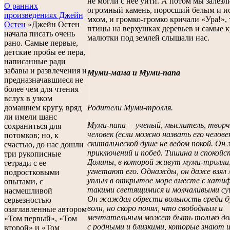
не могли с нее уйти. А потом мы залезл
О ранних
огромный камень, поросший белым и и
произведениях Джейн
мхом, и громко-громко кричали «Ура!», 
Остен
«Джейн Остен
птицы на верхушках деревьев и самые 
начала писать очень
малютки под землей слышали нас.
рано. Самые первые,
детские пробы ее пера,
написанные ради
забавы и развлечения и
Муми-мама и Муми-папа
предназначавшиеся не
более чем для чтения
вслух в узком
домашнем кругу, вряд
Родители Муми-тролля.
ли имели шанс
Муми-папа − ученый, мыслитель, творч
сохраниться для
человек (если можно назвать его человек
потомков; но, к
скитальческой душе не ведом покой. О
счастью, до нас дошли
приключений и побед. Тишина и спокойс
три рукописные
Долины, в которой живут муми-тролли
тетради с ее
угнетают его. Однажды, он даже взял 
подростковыми
уплыл в открытое море вместе с хат
опытами, с
такими светящимися и молчаливыми с
насмешливой
Он жаждал обрести вольность среди 
серьезностью
волн, но скоро понял, что свободным и
озаглавленные автором
мечтательным может быть только дом
«Том первый», «Том
с родными и близкими, которые знают 
второй» и «Том