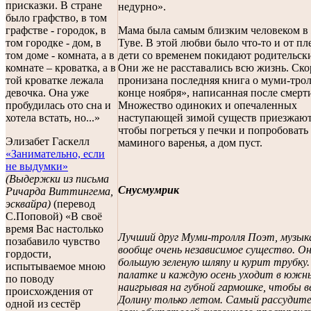
присказки. В стране
недурно».
было графство, в том
графстве - городок, в
Мама была самым близким человеком в
том городке - дом, в
Туве. В этой любви было что-то и от пле
том доме - комната, а в
дети со временем покидают родительски
комнате – кроватка, а в
Они же не расставались всю жизнь. Ск
той кроватке лежала
пронизана последняя книга о муми-тро
девочка. Она уже
конце ноября», написанная после смерт
пробудилась ото сна и
Множество одиноких и опечаленных
хотела встать, но...»
наступающей зимой существ приезжают
чтобы погреться у печки и попробовать
Элизабет Гаскелл
маминого варенья, а дом пуст.
«Занимательно, если
не выдумки»
(Выдержки из письма
Снусмумрик
Ричарда Виттингема,
эсквайра)
(перевод
С.Поповой) «В своё
время Вас настолько
Лучший друг Муми-тролля Поэт, музык
позабавило чувство
вообще очень независимое существо. О
гордости,
большую зеленую шляпу и курит трубку
испытываемое мною
палатке и каждую осень уходит в южны
по поводу
наигрывая на губной гармошке, чтобы в
происхождения от
Долину только летом. Самый рассудите
одной из сестёр