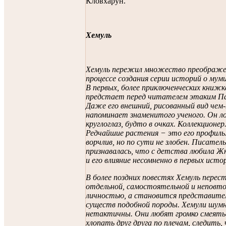
Кловхарун.
Хемуль
Хемуль пережил множество преображе
процессе создания серии историй о мум
В первых, более приключенческих книжк
предстает перед читателем этаким Па
Даже его внешний, рисованный вид чем
напоминает знаменитого ученого. Он л
круглоглаз, будто в очках. Коллекционер
Редчайшие растения − это его профиль.
ворчлив, но по сути не злобен. Писател
признавалась, что с детства любила Ж
и его влияние несомненно в первых исто
В более поздних повестях Хемуль пере
отдельной, самостоятельной и неповт
личностью, а становится представите
существ подобной породы. Хемули шум
нетактичны. Они любят громко смеять
хлопать друг друга по плечам, следить,