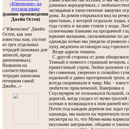
«Ювенилии» на
длинных коридорчиках, с любопытство
русском языке
заглядывая в таинственные закоулки ог
(ранние произведения
дома. За домом открывался вид на речк
Джейн Остен)
пристанью, у которой отдыхали лодки,
туда гулять и часами стояли у воды. Лю
«"Ювенилии" Джейн
солнечными бликами на прозрачной гла
Остен, как они
юркими мальками, скользившими по дн
известны нам, состоят
однажды ночью мы увидели огромную 
из трех отдельных
луну, медленно встающую над горизонт
тетрадей (книжках для
Везде царила тишина.
записей, вроде
С другой стороны от дома обнаружилс
дневниковых).
Темный и немного страшный вечером, 
Названия на
приветливый утром. Любое разумное су
соответствующих
без сомнения, уверенно и спокойно гул
тетрадях написаны
надежной и давно проторенной тропе, 
почерком самой
всегда сворачивали в чащу. Мы − извес
Джейн...»
любители приключений. Наверняка и
Снусмумрик не пользовался большой, с
дорогой, когда уходил от муми-троллей
осенью и возвращался к ним ранней вес
Почти под каждым деревом нас ждал гри
однажды, мы вышли на черничную поля
несмотря на то, что Муми-мама кормила
вкусными завтраками, обедами и ужина