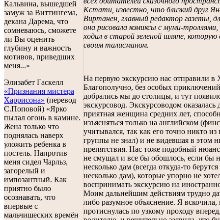
всех обитателей сказочного пространс
Кальвина, вышедшей
Кстати, известно, что близкий друг Ян
замуж за Виттингема,
Виртанен, главный редактор газеты, д
декана Дарема, что
она рисовала комиксы с муми-троллями,
сомневаюсь, сможете
ходил в старой зеленой шляпе, которую
ли Вы оценить
своим талисманом.
глубину и важность
мотивов, приведших
меня...»
На первую экскурсию нас отправили в 
Элизабет Гаскелл
Благополучно, без особых приключений
«Признания мистера
добрались мы до столицы, и тут появил
Харрисона»
(перевод
экскурсовод. Экскурсоводом оказалась 
С.Поповой) «Ярко
приятная женщина средних лет, способ
пылал огонь в камине.
изъясняться только на английском (фин
Жена только что
учитывался, так как его точно никто из
поднялась наверх
группы не знал) и не видевшая в этом н
уложить ребенка в
препятствия. Нас тоже подобный нюанс
постель. Напротив
не смущал и все бы обошлось, если бы 
меня сидел Чарльз,
несколько дам (всегда откуда-то берутся
загорелый и
несколько дам), которые упорно не хоте
импозантный. Как
воспринимать экскурсию на иностранно
приятно было
Моим дальнейшим действиям трудно дат
осознавать, что
либо разумное объяснение. Я вскочила,
впервые с
протиснулась по узкому проходу вперед,
мальчишеских времён
водителю, и решительно заявила, что бу