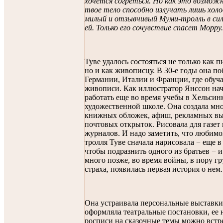
хочется согреться. Но как это возможн
твое тело способно излучать лишь холо
милый и отзывчивый Муми-тролль в сил
ей. Только его сочувствие спасет Морру.
Туве удалось состояться не только как п
но и как живописцу. В 30-е годы она по
Германии, Италии и Франции, где обуча
живописи. Как иллюстратор Янссон нач
работать еще во время учебы в Хельсин
художественной школе. Она создала мн
книжных обложек, афиш, рекламных вы
почтовых открыток. Рисовала для газет 
журналов. И надо заметить, что любим
тролля Туве сначала нарисовала − еще в 
чтобы подразнить одного из братьев − 
много позже, во время войны, в пору гр
страха, появилась первая история о нем.
Она устраивала персональные выставки
оформляла театральные постановки, ее
росписи на сказочные темы можно встр