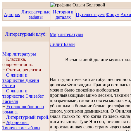
Литературные
История в
Apropos
Путешествуем
Форум
Арх
забавы
деталях
Литературный клуб:
Мир литературы
Лилит Базян
Мир литературы
−
Классика,
В счастливой долине муми-трол
современность.
−
Статьи, рецензии...
−
О жизни и
Наш туристический автобус неспешно к
творчестве Джейн
дорогам Финляндии. Граница осталась п
Остин
можно было спокойно любоваться
−
О жизни и
проплывающими мимо лесами, такими 
творчестве Элизабет
прозрачными, словно совсем молодыми,
Гaскелл
убранным в большие белые целлофанов
−
Уголок любовного
сеном, уютными домишками. О Финлян
романа.
знала только то, что когда-то здесь жила
−
Литературный герой.
писательница Туве Янссон, писавшая н
−
Афоризмы.
и прославившая свою страну чудесными
Творческие забавы