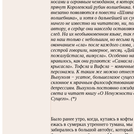
носами и огромным чемоданом, в котор
прячут Королевский рубин волшебника.
внезапно появляются в повести «Шляпа
волшебника», и хотя о дальнейшей их су
ничего не известно ни читателю, ни, п
автору, в сердце они навсегда оставляю
след. На их необыкновенном языке, так
на наш только с небольшим, но весьма
окончанием «сла» после каждого слова, 
сестрой говорили, наверное, месяц. «Дай
пожалуйстасла, вилкусла». Особенно н
нравилось, как они ругаются: «Самасла
крысасла». Тофсла и Вифсла − комичны
персонажи. К таким же можно отнест
Выхухоля − усатое, большеглазое сущес
склонное к мрачным философствования
депрессиям. Выхухоль постоянно ожида
света и читает книгу «О Ненужности 
Сущего». (*)
Было ранее утро, когда, кутаясь в кофты
ежась в сумерках утреннего тумана, мы
забирались в большой автобус, который