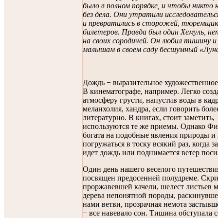
было в полном порядке, и чтобы никто н
без дела. Они утратили исследователь
и превратились в сторожей, тюремщик
билетеров. Правда был один Хемуль, н
на своих сородичей. Он любил тишину и
малышам в своем саду бесшумный «Луна
Дождь − выразительное художественное
В кинематографе, например. Легко созд
атмосферу грусти, напустив воды в кадр
меланхолия, хандра, если говорить боле
литературно. В книгах, стоит заметить,
используются те же приемы. Однако Ф
богата на подобные явления природы и 
погружаться в тоску всякий раз, когда з
идет дождь или поднимается ветер поси
Один день нашего веселого путешестви
посвящен предосенней полудреме. Скр
проржавевшей качели, шелест листьев 
дерева непонятной породы, раскинувше
нами ветви, прозрачная немота застывш
− все навевало сон. Тишина обступала с