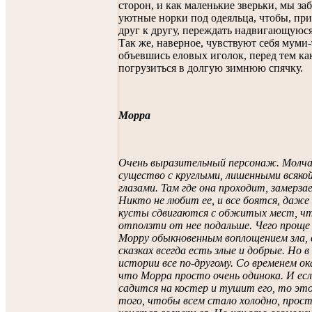
сторон, и как маленькие зверьки, мы за
уютные норки под одеяльца, чтобы, пр
друг к другу, переждать надвигающуюся
Так же, наверное, чувствуют себя муми-
объевшись еловых иголок, перед тем ка
погрузиться в долгую зимнюю спячку.
Морра
Очень выразительный персонаж. Молча
существо с круглыми, лишенными всяко
глазами. Там где она проходит, замерза
Никто не любит ее, и все боятся, даже 
кусты сдвигаются с обжитых мест, ч
отползти от нее подальше. Чего проще
Морру обыкновенным воплощением зла, 
сказках всегда есть злые и добрые. Но 
истории все по-другому. Со временем о
что Морра просто очень одинока. И есл
садится на костер и тушит его, то это
того, чтобы всем стало холодно, прос