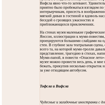
Вифсла явно что-то затевают. Удивител
приятно было пробежаться взглядом п
интерьерчикам, присесть в воображени
мягкий диван в гостиной и вдоволь нас
беседой о грозящих ужасностях и
приближающихся приключениях.
На стенах музея маленькие графические
Янссон, иллюстрации к муми-повестям,
проецируются большими слайдами на о
стен. В глубине зала театральная сцена,
всего та, на которой муми-тролли давал
представление, трагедию в стихах, нап
Муми-папой, в повести «Опасное лето»
музее можно провести весь день, и мне
бежать, прикупив несколько открыток н
за уже отходящим автобусом.
Тофсла и Вифсла
Чудесные и загадочные иностранки с д