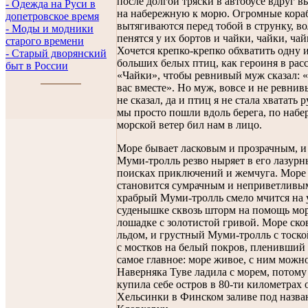
после долгой тряски в автобусе вдруг 
- Одежда на Руси в
на набережную к морю. Огромные кора
допетровское время
вытягиваются перед тобой в струнку, в
- Моды и модники
пенятся у их бортов и чайки, чайки, чай
старого времени
Хочется крепко-крепко обхватить одну и
- Старый дворянский
больших белых птиц, как героиня в расс
быт в России
«Чайки», чтобы ревнивый муж сказал: 
вас вместе». Но муж, вовсе и не ревнив
не сказал, да и птиц я не стала хватать р
мы просто пошли вдоль берега, по набе
морской ветер бил нам в лицо.
Море бывает ласковым и прозрачным, и
Муми-тролль резво ныряет в его лазурн
поисках приключений и жемчуга. Море
становится сумрачным и неприветливым
храбрый Муми-тролль смело мчится на 
суденышке сквозь шторм на помощь мо
лошадке с золотистой гривой. Море ско
льдом, и грустный Муми-тролль с тоско
с мостков на белый покров, пленивший
самое главное: море живое, с ним можн
Наверняка Туве ладила с морем, потому 
купила себе остров в 80-ти километрах 
Хельсинки в Финском заливе под назв