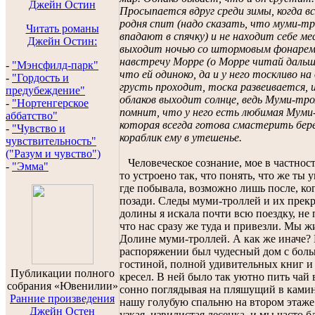
Джейн Остин
Просыпается вдруг среди зимы, когда вс
родня спит (надо сказать, что муми-тр
Читать романы
впадают в спячку) и не находит себе ме
Джейн Остин:
выходит ночью со штормовым фонарем
навстречу Морре (о Морре читай дальш
-
"Мэнсфилд-парк"
что ей одиноко, да и у него тоскливо на
-
"Гордость и
грусть проходит, тоска развеивается, и
предубеждение"
облаков выходит солнце, ведь Муми-тро
-
"Нортенгерское
помнит, что у него есть любимая Муми
аббатство"
которая всегда готова смастерить бер
-
"Чувство и
кораблик ему в утешенье.
чувствительность"
("Разум и чувство")
Человеческое сознание, мое в частност
-
"Эмма"
то устроено так, что понять, что же ты 
где побывала, возможно лишь после, ког
позади. Следы муми-троллей и их прек
долины я искала почти всю поездку, не
что нас сразу же туда и привезли. Мы ж
Долине муми-троллей. А как же иначе?
распоряжении был чудесный дом с бол
гостиной, полной удивительных книг и
Публикации полного
кресел. В ней было так уютно пить чай 
собрания «Ювенилии»
сонно поглядывая на пляшущий в камин
Ранние произведения
нашу голубую спальню на втором этаже
Джейн Остен
узкая, извилистая лесенка, и мы часто 