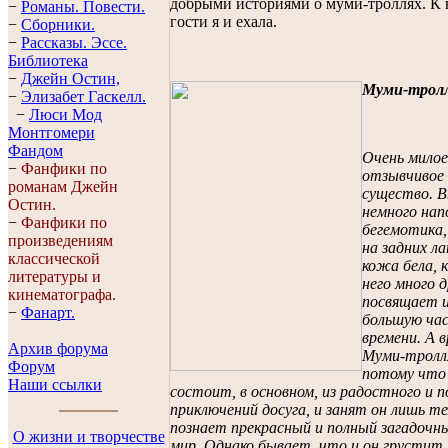
добрыми историями о муми-троллях. К 
−
Романы. Повести.
гости я и ехала.
−
Сборники.
−
Рассказы. Эссe.
Библиотека
−
Джейн Остин,
Муми-трол
−
Элизабет Гaскелл.
−
Люси Мод
Монтгомери
Фандом
Очень милое
−
Фанфики по
отзывчивое 
романам Джейн
существо. 
Остин.
немного на
−
Фанфики по
бегемотика,
произведениям
на задних ла
классической
кожа бела, к
литературы и
него много д
кинематографа.
посвящает 
−
Фанарт.
большую час
времени. А в
Архив форума
Муми-тролля
Форум
потому что
Наши ссылки
состоит, в основном, из радостного и п
приключений досуга, и занят он лишь т
познает прекрасный и полный загадочн
О жизни и творчестве
мир. Однако бывает, что и он грустит.