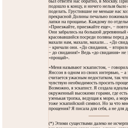
был отвезти нас обратно, в Москву. Пр
подошло к концу, и ничего нельзя было 
поделать. Грустившие не меньше нас хо
прекрасной Долины печально пожимал
лапки на прощанье. Каждому по отдель
«Приезжайте, приезжайте еще», − повто
Они забрались на большой деревянный 
красовавшийся посреди поляны перед д
махали нам, махали, махали… «До свид
− кричали они. «До свидания, − вторил
− до свидания!» Ведь «до свидания» не 
«прощай».
«Меня называют эскапистом, − говорил
Янссон в одном из своих интервью, − а 
считается ужасным недостатком, так что
чувствую необходимость просить проще
Возможно, я эскапист. Я создала идеал
окруженный высокими горами, где есть
узенькая тропка, ведущая к морю, а море
тоже эскапийский символ. Но за что мн
прощения? Я писала для себя, а не для 
(*) Этими существами далеко не исчер