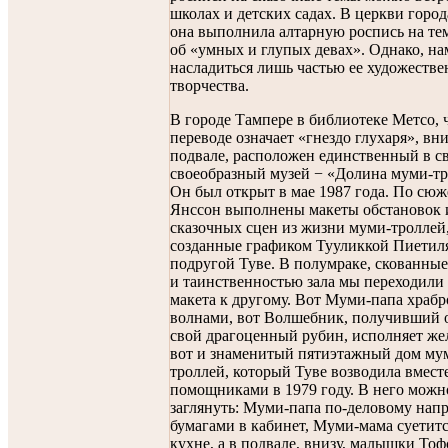
школах и детских садах. В церкви город
она выполнила алтарную роспись на те
об «умных и глупых девах». Однако, на
насладиться лишь частью ее художестве
творчества.
В городе Тампере в библиотеке Метсо, 
переводе означает «гнездо глухаря», вни
подвале, расположен единственный в св
своеобразный музей − «Долина муми-тр
Он был открыт в мае 1987 года. По сюж
Янссон выполнены макеты обстановок 
сказочных сцен из жизни муми-троллей
созданные графиком Тууликкой Пиетиля
подругой Туве. В полумраке, скованны
и таинственностью зала мы переходили 
макета к другому. Вот Муми-папа храбро
волнами, вот Волшебник, получивший 
свой драгоценный рубин, исполняет жел
вот и знаменитый пятиэтажный дом му
троллей, который Туве возводила вместе
помощниками в 1979 году. В него можн
заглянуть: Муми-папа по-деловому напр
бумагами в кабинет, Муми-мама суетитс
кухне, а в подвале, внизу, малышки Тоф