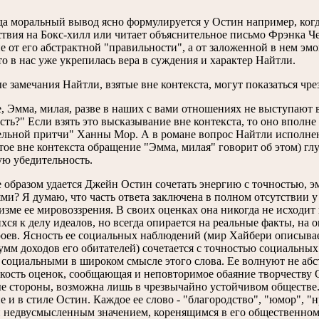
да моральный вывод ясно формулируется у Остин например, ког
твия на Бокс-хилл или читает объяснительное письмо Фрэнка Че
не от его абстрактной "правильности", а от заложенной в нем э
то в нас уже укрепилась вера в суждения и характер Найтли.
е замечания Найтли, взятые вне контекста, могут показаться чр
, Эмма, милая, разве в наших с вами отношениях не выступают в
сть?" Если взять это высказывание вне контекста, то оно вполн
ельной притчи" Ханны Мор. А в романе вопрос Найтли исполнен
ятое вне контекста обращение "Эмма, милая" говорит об этом) г
ю убедительность.
 образом удается Джейн Остин сочетать энергию с точностью, 
ми? Я думаю, что часть ответа заключена в полном отсутствии у
изме ее мировоззрения. В своих оценках она никогда не исходи
хся к делу идеалов, но всегда опирается на реальные факты, на
роев. Ясность ее социальных наблюдений (мир Хайбери описывае
умм доходов его обитателей) сочетается с точностью социальны
 социальными в широком смысле этого слова. Ее волнуют не абс
ткость оценок, сообщающая и неповторимое обаяние творчеству 
ые стороны, возможна лишь в чрезвычайно устойчивом обществе.
е и в стиле Остин. Каждое ее слово - "благородство", "юмор", "
 недвусмысленным значением, коренящимся в его общественном