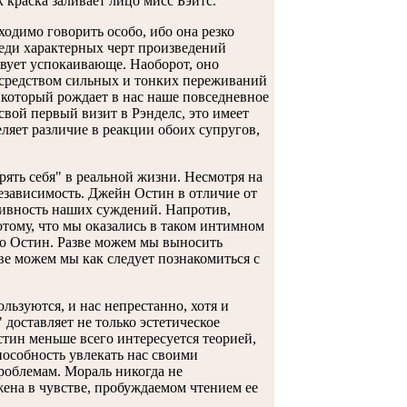
 краска заливает лицо мисс Бэйтс.
одимо говорить особо, ибо она резко
реди характерных черт произведений
твует успокаивающе. Наоборот, оно
осредством сильных и тонких переживаний
, который рождает в нас наше повседневное
вой первый визит в Рэнделс, это имеет
еляет различие в реакции обоих супругов,
рять себя" в реальной жизни. Несмотря на
езависимость. Джейн Остин в отличие от
тивность наших суждений. Напротив,
тому, что мы оказались в таком интимном
во Остин. Разве можем мы выносить
ве можем мы как следует познакомиться с
льзуются, и нас непрестанно, хотя и
 доставляет не только эстетическое
стин меньше всего интересуется теорией,
особность увлекать нас своими
роблемам. Мораль никогда не
жена в чувстве, пробуждаемом чтением ее