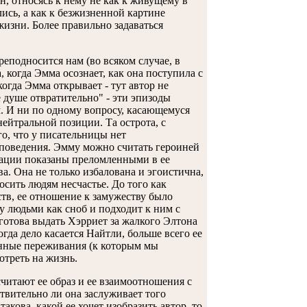
н, относясь к нему не как к живущему в
ись, а как к безжизненной картине
жизни. Более правильно задаваться
еподносится нам (во всяком случае, в
когда Эмма осознает, как она поступила с
когда Эмма открывает - тут автор не
е душе отвратительно" - эти эпизоды
. И ни по одному вопросу, касающемуся
ейтральной позиции. Та острота, с
го, что у писательницы нет
о поведения. Эмму можно считать героиней
туации показаны преломленными в ее
а. Она не только избалована и эгоистична,
осить людям несчастье. До того как
тв, ее отношение к замужеству было
 людьми как сноб и подходит к ним с
готова выдать Хэрриет за жалкого Элтона
гда дело касается Найтли, больше всего ее
енные переживания (к которым мы
отреть на жизнь.
читают ее образ и ее взаимоотношения с
твительно ли она заслуживает того
кова, какой ее хочет изобразить автор, то