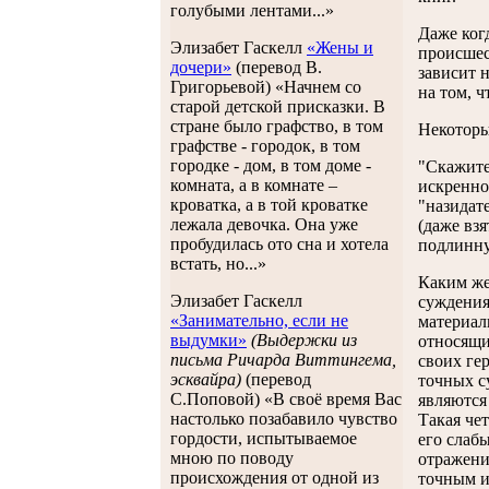
голубыми лентами...»
Даже ког
Элизабет Гаскелл
«Жены и
происшес
дочери»
(перевод В.
зависит 
Григорьевой) «Начнем со
на том, ч
старой детской присказки. В
стране было графство, в том
Некоторы
графстве - городок, в том
городке - дом, в том доме -
"Скажите
комната, а в комнате –
искренно
кроватка, а в той кроватке
"назидат
лежала девочка. Она уже
(даже вз
пробудилась ото сна и хотела
подлинну
встать, но...»
Каким же
Элизабет Гаскелл
суждения
«Занимательно, если не
материал
выдумки»
(Выдержки из
относящи
письма Ричарда Виттингема,
своих ге
эсквайра)
(перевод
точных с
С.Поповой) «В своё время Вас
являются
настолько позабавило чувство
Такая че
гордости, испытываемое
его слаб
мною по поводу
отражени
происхождения от одной из
точным и