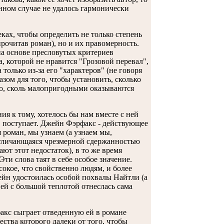
нном случае не удалось гармонически
ках, чтобы определить не только степень
рочитав роман), но и их правомерность.
на основе пресловутых критериев
, которой не нравится "Грозовой перевал",
олько из-за его "характеров" (не говоря
ом для того, чтобы установить, сколько
но, сколь малопригодными оказываются
я к тому, хотелось бы нам вместе с ней
я, поступает. Джейн Фэрфакс - действующее
я роман, мы узнаем (а узнаем мы,
 отличающаяся чрезмерной сдержанностью
ют этот недостаток), в то же время
и слова таят в себе особое значение.
сокое, что свойственно людям, и более
ейн удостоилась особой похвалы Найтли (а
ней с большой теплотой отнеслась сама
факс сыграет отведенную ей в романе
ства которого далеки от того, чтобы