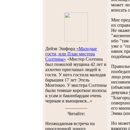
может ли
вписать 
Мне пред
их справ
Не окаже
"жизненн
ибо "там
уже о "п
Дейзи Эшфорд
«Малодые
нянек пр
гости, или План мистера
подобные
Солтины»
«Мистер Солтина
был пожилой мущина 42 лет и
Правильн
аххотно приглашал людей в
пообедат
гости. У него гостила малодая
лицо ром
барышня 17 лет Этель
несомнен
Монтикю. У мистера Солтины
(объясня
были темные короткие волосы
девушка 
к усам и бакинбардам очень
"Благоро
черным и вьющимся...»
поверхно
его мнен
Эмма (ин
Читайте
:
Но может
Неожиданная встреча на
важную р
проселочной дороге,