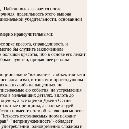
да Найтли высказывается после
рчилля, правильность этого вывода
моциональной убедительности, основанной
езмерно нравоучительными:
се ярче красота, справедливость и
е могло бы служить заключением
 большой красоты, ибо в основе его лежит
лубокое чувство, придающее реплике
эмоциональное "вживание" с объективными
 нее идеализма, в тонком и простодушном
т из каких-либо напыщенных, не
 описываемые ею события, на устремления
тся в мельчайших деталях, вплоть до
х оценок, а все оценки Джейн Остин
трактные принципы, а счастье людей.
Остин и вместе с тем объясняющая многие
 Четкость отстаиваемых норм находит
нрав", "непринужденность"- обладает
 употреблении, одновременно сложном и