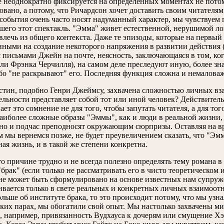
 неоднократно фиксируется на определенных моментах не потом
овано, а потому, что Ричардсон хочет доставить своим читателя
события очень часто носят надуманный характер, мы чувствуем 
шего этот спектакль. "Эмма" живет естественной, нерушимой лог
звлечь из общего контекста. Даже те эпизоды, которые на первый
нными на создание некоторого напряжения в развитии действия 
с письмами Джейн на почте, неясность, заключающаяся в том, ког
ли Фрэнка Черчилля), на самом деле преследуют иную, более з
ибо "не раскрывают" его. Последняя функция сложна и немалова
тин, подобно Генри Джеймсу, захвачена сложностью личных вз
ельности представляет собой тот или иной человек? Действител
ет это сомнение не для того, чтобы запутать читателя, а для то
Наиболее сложные образы "Эммы", как и люди в реальной жизни
но и подчас преподносят окружающим сюрпризы. Оставляя на вр
м мы вернемся позже, не будет преувеличением сказать, что "Эм
ая жизнь, и в такой же степени конкретна.
то причине трудно и не всегда полезно определять тему романа в
брак" (если только не рассматривать его в чисто теоретическом 
 не может быть сформулировано на основе известных нам супруж
ивается только в свете реальных и конкретных личных взаимоот
ольше об институте брака, то это происходит потому, что мы уз
ких парах, мы обогатили свой опыт. Мы настолько захвачены м
ь, например, привязанность Вудхауса к дочерям или смущение Хэ