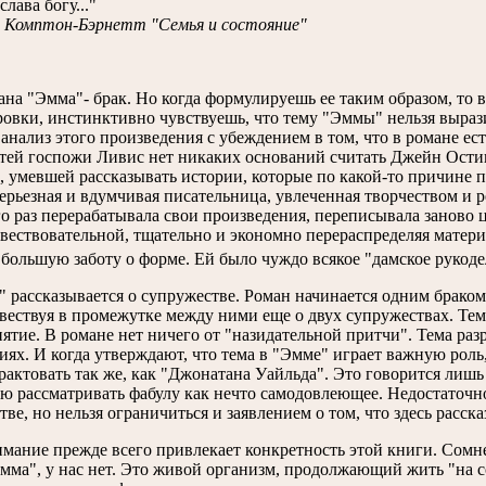
слава богу..."
 Комптон-Бэрнетт "Семья и состояние"
ана "Эмма"- брак. Но когда формулируешь ее таким образом, то
овки, инстинктивно чувствуешь, что тему "Эммы" нельзя вырази
 анализ этого произведения с убеждением в том, что в романе ест
атей госпожи Ливис нет никаких оснований считать Джейн Ости
, умевшей рассказывать истории, которые по какой-то причине 
серьезная и вдумчивая писательница, увлеченная творчеством и
о раз перерабатывала свои произведения, переписывала заново 
вествовательной, тщательно и экономно перераспределяя матери
 большую заботу о форме. Ей было чуждо всякое "дамское рукоде
 рассказывается о супружестве. Роман начинается одним браком 
овествуя в промежутке между ними еще о двух супружествах. Тема
нятие. В романе нет ничего от "назидательной притчи". Тема ра
ях. И когда утверждают, что тема в "Эмме" играет важную роль, 
трактовать так же, как "Джонатана Уайльда". Это говорится лишь
ю рассматривать фабулу как нечто самодовлеющее. Недостаточно 
ве, но нельзя ограничиться и заявлением о том, что здесь расск
мание прежде всего привлекает конкретность этой книги. Сомне
мма", у нас нет. Это живой организм, продолжающий жить "на 