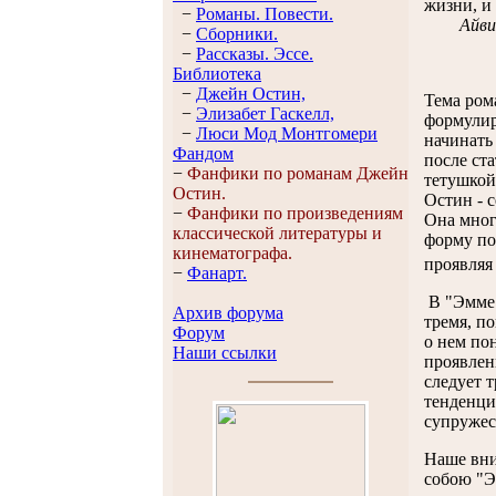
жизни, и 
−
Романы. Повести.
Айви
−
Сборники.
−
Рассказы. Эссe.
Библиотека
−
Джейн Остин,
Тема ром
−
Элизабет Гaскелл,
формулир
−
Люси Мод Монтгомери
начинать
Фандом
после ст
−
Фанфики по романам Джейн
тетушкой
Остин.
Остин - 
−
Фанфики по произведениям
Она мног
классической литературы и
форму по
кинематографа.
проявляя
−
Фанарт.
В "Эмме"
Архив форума
тремя, п
Форум
о нем по
Наши ссылки
проявлени
следует 
тенденци
супружест
Наше вни
собою "Э