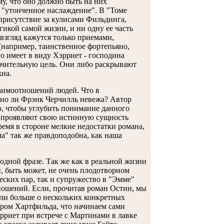
у, что оно должно быть на них
м "утонченное наслаждение". В "Томе
присутствие за кулисами Фильдинга,
икой самой жизни, и ни одну ее часть
 взгляд кажутся только приемами,
(например, таинственное фортепьяно,
о имеет в виду Хэрриет - господина
начительную цель. Они либо раскрывают
жна.
аимоотношений людей. Что в
ьно ли Фрэнк Черчилль невежа? Автор
го, чтобы углубить понимание данного
, проявляют свою истинную сущность
емя в стороне мелкие недостатки романа,
ма" так же правдоподобна, как наша
 одной фразе. Так же как в реальной жизни
и, быть может, не очень плодотворном
еских пар, так и супружество в "Эмме"
ношений. Если, прочитав роман Остин, мы
нали больше о нескольких конкретных
иром Хартфильда, что начинаем сами
рриет при встрече с Мартинами в лавке