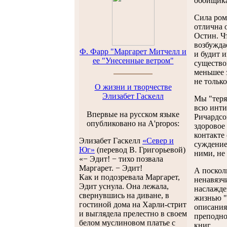
обойщика
Сила ром
отлична 
Остин. Ч
возбужда
Ф. Фарр "Маргарет Митчелл и
и будит 
ее "Унесенные ветром"
существо
меньшее 
не только
О жизни и творчестве
Элизабет Гаскелл
Мы "теря
всю инти
Впервые на русском языке
Ричардсо
опубликовано на A'propos:
здоровое
контакте
Элизабет Гаскелл
«Север и
суждение
Юг»
(перевод В. Григорьевой)
ними, не
«− Эдит! − тихо позвала
Маргарет. − Эдит!
А поскол
Как и подозревала Маргарет,
ненавязч
Эдит уснула. Она лежала,
наслажде
свернувшись на диване, в
жизнью "
гостиной дома на Харли-стрит
описания
и выглядела прелестно в своем
преподно
белом муслиновом платье с
книг.