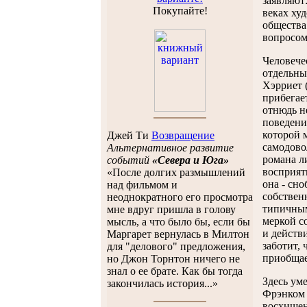
заявляют
Покупайте!
веках ху
общества
вопросом
Человече
отдельны
Хэрриет (
прибегает
отнюдь н
поведени
которой 
Джей Ти
Возвращение
самодово
Альтернативное развитие
романа л
событий
«Севера и Юга»
восприят
«После долгих размышлений
она - сно
над фильмом и
собствен
неоднократного его просмотра
типичным
мне вдруг пришла в голову
меркой с
мысль, а что было бы, если бы
и действи
Маргарет вернулась в Милтон
заботит,
для "делового" предложения,
приобщае
но Джон Торнтон ничего не
знал о ее брате. Как бы тогда
Здесь ум
закончилась история...»
Фрэнком 
восхищени