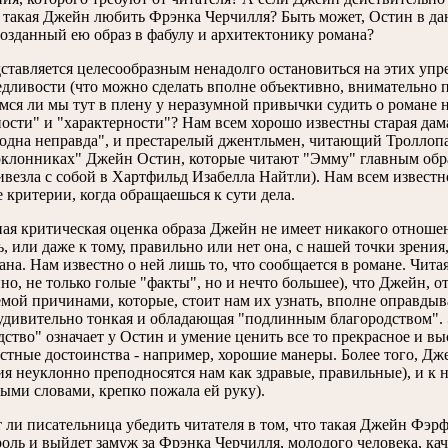
 такая Джейн любить Фрэнка Черчилля? Быть может, Остин в да
созданный ею образ в фабулу и архитектонику романа?
ставляется целесообразным ненадолго остановиться на этих упре
едливости (что можно сделать вполне объективно, внимательно п
мся ли мы тут в плену у неразумной привычки судить о романе 
ости" и "характерности"? Нам всем хорошо известны старая дама
 одна неправда", и престарелый джентльмен, читающий Троллопа т
оклонниках" Джейн Остин, которые читают "Эмму" главным образ
ивезла с собой в Хартфильд Изабелла Найтли). Нам всем извест
 критерии, когда обращаешься к сути дела.
ая критическая оценка образа Джейн не имеет никакого отношени
ь, или даже к тому, правильно или нет она, с нашей точки зрени
ана. Нам известно о ней лишь то, что сообщается в романе. Чита
но, не только голые "факты", но и нечто большее), что Джейн,
емой причинами, которые, стоит нам их узнать, вполне оправдыва
удивительно тонкая и обладающая "подлинным благородством". Эт
дство" означает у Остин и умение ценить все то прекрасное и вы
стные достоинства - например, хорошие манеры. Более того, Дж
ия неуклонно преподносятся нам как здравые, правильные), и к 
ыми словами, крепко пожала ей руку).
 ли писательница убедить читателя в том, что такая Джейн Фэр
оль и выйдет замуж за Фрэнка Черчилля, молодого человека, каче