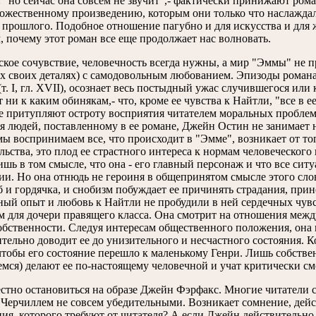
: "но сейчас она совсем не звучит",- фактически принижают рома
дожественному произведению, которым они только что наслаждал
 прошлого. Подобное отношение пагубно и для искусства и для 
, почему этот роман все еще продолжает нас волновать.
ское сочувствие, человечность всегда нужны, а мир "Эммы" не пр
х своих деталях) с самодовольным любованием. Эпизоды романа, 
т. I, гл. XVII), осознает весь постыдный ужас случившегося или 
 ни к каким обинякам,- что, кроме ее чувства к Найтли, "все в е
е притупляют остроту восприятия читателем моральных проблем
я людей, поставленному в ее романе, Джейн Остин не занимает н
мы воспринимаем все, что происходит в "Эмме", возникает от то
льства, это плод ее страстного интереса к нормам человеческог
ишь в том смысле, что она - его главный персонаж и что все си
ии. Но она отнюдь не героиня в общепринятом смысле этого слов
б и гордячка, и снобизм побуждает ее причинять страдания, прин
ный опыт и любовь к Найтли не пробудили в ней сердечных чувс
 для дочери правящего класса. Она смотрит на отношения между
обственности. Следуя интересам общественного положения, она 
тельно доводит ее до унизительного и несчастного состояния. Ко
 чтобы его состояние перешло к маленькому Генри. Лишь собств
мся) делают ее по-настоящему человечной и учат критически см
естно остановиться на образе Джейн Фэрфакс. Многие читатели с
Черчиллем не совсем убедительными. Возникает сомнение, дейс
я, которого требуют от читателя? А если Джейн действительно та