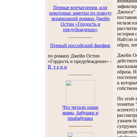
внимание
зафиксир
Первые впечатления, или
Джонсе" 
некоторые заметки по поводу
поставив
экранизаций романа Джейн
нельзя и
Остин «Гордость и
рассчита
предубеждение»
история 
Найтли и
образ, л
Первый российский фанфик
Джейн Ос
по роману Джейн Остин
действит
«Гордость и предубеждение» -
высказыва
В т е н и
образа. 
постепен
к которы
собственн
По этой-
понятие "
Что читали наши
аспекте)
мамы, бабушки и
рассматр
прабабушки
узнаем б
супружес
разделят