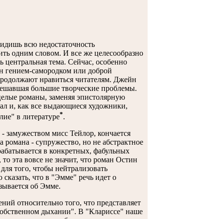
 видишь всю недостаточность
ть одним словом. И все же целесообразно
ь центральная тема. Сейчас, особенно
н гением-самородком или доброй
продолжают нравиться читателям. Джейн
 решавшая большие творческие проблемы.
целые романы, заменяя эпистолярную
ал и, как все выдающиеся художники,
*
лие" в литературе
.
- замужеством мисс Тейлор, кончается
 романа - супружество, но не абстрактное
зрабатывается в конкретных, фабульных
то эта вовсе не значит, что роман Остин
 для того, чтобы нейтрализовать
сказать, что в "Эмме" речь идет о
азывается об Эмме.
ний относительно того, что представляет
собственном дыхании". В "Клариссе" наше