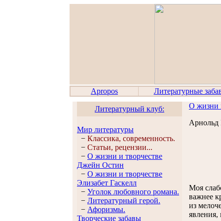
Apropos
Литературные заба
О жизни 
Литературный клуб:
Арнольд 
Мир литературы
−
Классика, современность.
−
Статьи, рецензии...
−
О жизни и творчестве
Джейн Остин
−
О жизни и творчестве
Элизабет Гaскелл
Моя слабо
−
Уголок любовного романа.
важнее к
−
Литературный герой.
из мелоч
−
Афоризмы.
явления,
Творческие забавы