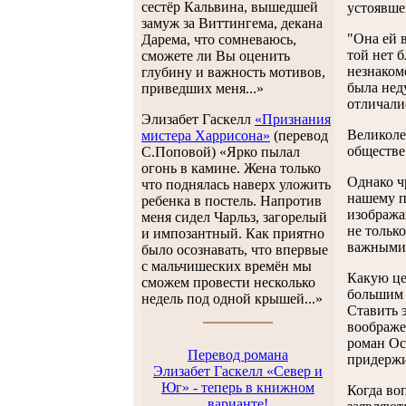
сестёр Кальвина, вышедшей
устоявше
замуж за Виттингема, декана
"Она ей 
Дарема, что сомневаюсь,
той нет 
сможете ли Вы оценить
незнаком
глубину и важность мотивов,
была нед
приведших меня...»
отличали
Элизабет Гаскелл
«Признания
Великоле
мистера Харрисона»
(перевод
обществе
С.Поповой) «Ярко пылал
огонь в камине. Жена только
Однако ч
что поднялась наверх уложить
нашему п
ребенка в постель. Напротив
изобража
меня сидел Чарльз, загорелый
не тольк
и импозантный. Как приятно
важными:
было осознавать, что впервые
с мальчишеских времён мы
Какую це
сможем провести несколько
большим 
недель под одной крышей...»
Ставить 
воображен
роман Ос
Перевод романа
придержи
Элизабет Гаскелл «Север и
Юг» - теперь в книжном
Когда воп
варианте!