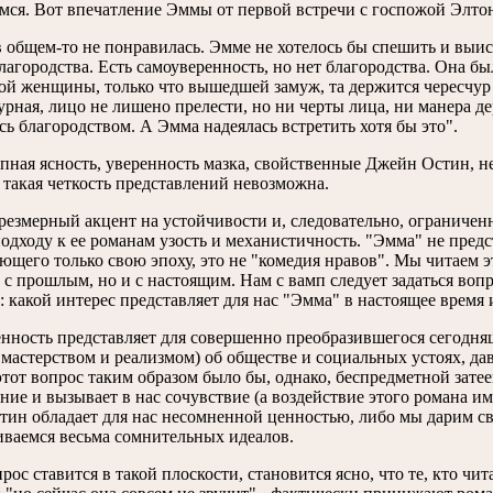
мся. Вот впечатление Эммы от первой встречи с госпожой Элто
в общем-то не понравилась. Эмме не хотелось бы спешить и выиск
благородства. Есть самоуверенность, но нет благородства. Она б
ой женщины, только что вышедшей замуж, та держится чересчур
урная, лицо не лишено прелести, но ни черты лица, ни манера де
сь благородством. А Эмма надеялась встретить хотя бы это".
пная ясность, уверенность мазка, свойственные Джейн Остин, 
 такая четкость представлений невозможна.
резмерный акцент на устойчивости и, следовательно, ограниче
одходу к ее романам узость и механистичность. "Эмма" не предс
ющего только свою эпоху, это не "комедия нравов". Мы читаем э
о с прошлым, но и с настоящим. Нам с вамп следует задаться во
 какой интерес представляет для нас "Эмма" в настоящее время 
нность представляет для совершенно преобразившегося сегодня
мастерством и реализмом) об обществе и социальных устоях, д
этот вопрос таким образом было бы, однако, беспредметной зате
ие и вызывает в нас сочувствие (а воздействие этого романа име
тин обладает для нас несомненной ценностью, либо мы дарим св
ваемся весьма сомнительных идеалов.
рос ставится в такой плоскости, становится ясно, что те, кто чи