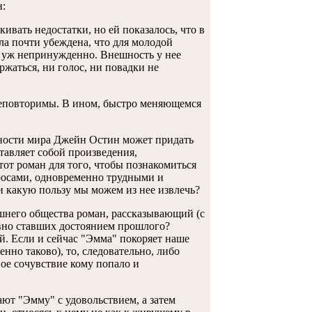
н:
ивать недостатки, но ей показалось, что в
ыла почти убеждена, что для молодой
 уж непринужденно. Внешность у нее
ржаться, ни голос, ни повадки не
неповторимы. В ином, быстро меняющемся
нности мира Джейн Остин может придать
тавляет собой произведения,
тот роман для того, чтобы познакомиться
просами, одновременно трудными и
и какую пользу мы можем из нее извлечь?
шнего общества роман, рассказывающий (с
авно ставших достоянием прошлого?
ей. Если и сейчас "Эмма" покоряет наше
нно таково), то, следовательно, либо
ое сочувствие кому попало и
тают "Эмму" с удовольствием, а затем