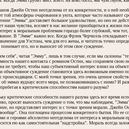
. Когда Эмма грубит мисс Бэйтс на Бокс-хилл, мы чувствуем, как
анов Джейн Остин неотделима от их конкретности, и о ней необх
от той атмосферы очарования и уюта, которые часто называют с
тение "Эммы" доставляет большое удовольствие, но оно не дейс
ет наши чувства, вселяет в нас желание приобщиться к жизни п
интерес к моральным проблемам гораздо более глубокий, чем тот
вание. В "Эмме" важно все. Когда Фрэнк Черчилль откладывает с
значение для Уэстона, чем для его жены, и читатель точно опред
 понимает его, но и выносит об этом свое суждение.
ем себя", читая "Эмму", лишь в том случае, если мы склонны "те
мность нашего контакта с романом Остин, мы сохраняем свою н
на не требует, чтобы наш субъективный интерес влиял на объек
 и объективное суждение становится здесь возможным именно по
 с происходящим. С моей точки зрения, это очень ценное свойст
 об эммах вудхаус всего мира, не познакомившись с ними? И раз
 прибегая к критическим способностям нашего разума?
ьку критические способности нашего разума здесь все время испо
иво, просят выносить суждение о том, что мы наблюдаем, "Эмма"
ние, но представляет интерес и с точки зрения морали. Джейн О
вообще". Она поглощена процессом конкретного бытия. Но ее сп
ми и героями абсолютно неотделима от интереса к моральным п
сится ею как самостоятельная "надстройка". Мораль всегда зало