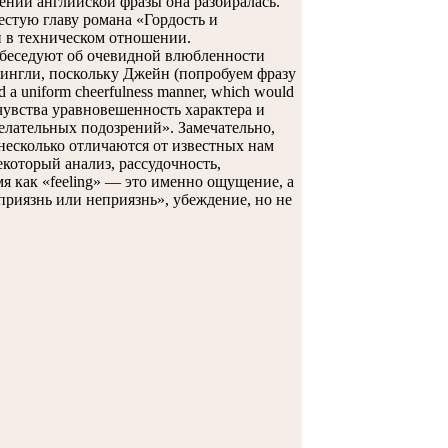
ии английской фразы она разбиралась.
естую главу романа «Гордость и
и в техническом отношении.
 беседуют об очевидной влюбленности
Бингли, поскольку Джейн (попробуем фразу
nd a uniform cheerfulness manner, which would
ой чувства уравновешенность характера и
елательных подозрений». Замечательно,
 несколько отличаются от известных нам
некоторый анализ, рассудочность,
мя как «feeling» — это именно ощущение, а
приязнь или неприязнь», убеждение, но не