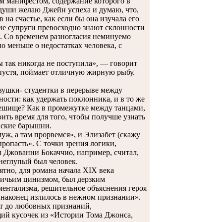
м манифестом, содержание которого в
 души желаю Джейн успеха и думаю, что,
 на счастье, как если бы она изучала его
щие супруги превосходно знают склонности
й. Со временем разногласия неминуемо
о меньше о недостатках человека, с
 так никогда не поступила», — говорит
спустя, поймает отличную жирную рыбу.
вушки- студентки в перерыве между
ости: как удержать поклонника, и в то же
мешище? Как в промежутке между танцами,
ить время для того, чтобы получше узнать
овские барышни.
, а там прорвемся», и Элизабет (скажу
ропасть». С точки зрения логики,
ы Джованни Бокаччио, например, считал,
 неглупый был человек.
тно, для романа начала XIX века
вичьим цинизмом, был дерзким
ментализма, решительное объяснения героя
 наконец излилось в нежном признании».
т до любовных признаний,
щий кусочек из «Истории Тома Джонса,