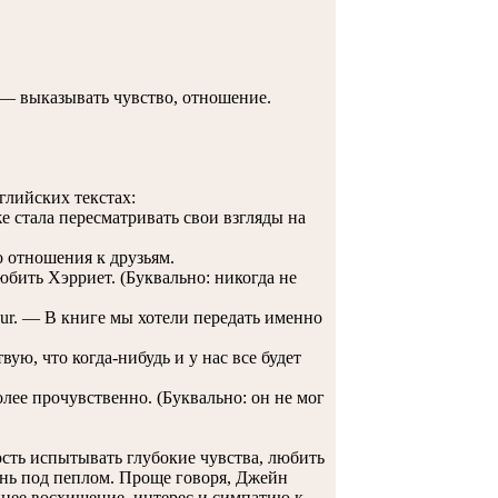
ие— выказывать чувство, отношение.
лийских текстах:
оже стала пересматривать свои взгляды на
го отношения к друзьям.
любить Хэрриет. (Буквально: никогда не
andeur. — В книге мы хотели передать именно
ствую, что когда-нибудь и у нас все будет
олее прочувственно. (Буквально: он не мог
ость испытывать глубокие чувства, любить
гонь под пеплом. Проще говоря, Джейн
ннее восхищение, интерес и симпатию к