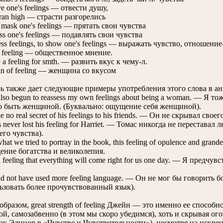
e one's feelings — отвести душу,
ran high — страсти разгорелись
mask one's feelings — прятать свои чувства
s one's feelings — подавлять свои чувства
s feelings, to show one's feelings — выражать чувство, отношен
feeling — общественное мнение.
 feeling for smth. — развить вкус к чему-л.
of feeling — женщина со вкусом
также дает следующие примеры употребления этого слова в анг
so begun to reassess my own feelings about being a woman. — Я т
во быть женщиной. (Буквально: ощущение себя женщиной).
o real secret of his feelings to his friends. — Он не скрывал свое
ver lost his feeling for Harriet. — Томас никогда не переставал 
его чувства).
at we tried to portray in the book, this feeling of opulence and gr
ение богатства и великолепия.
feeling that everything will come right for us one day. — Я предчув
not have used more feeling language. — Он не мог бы говорить б
ьзовать более прочувствованный язык).
разом, great strength of feeling Джейн — это именно ее способн
ой, самозабвенно (в этом мы скоро убедимся), хоть и скрывая о
как Элинор в «Чувстве и Чувствительности»), несмотря на искре