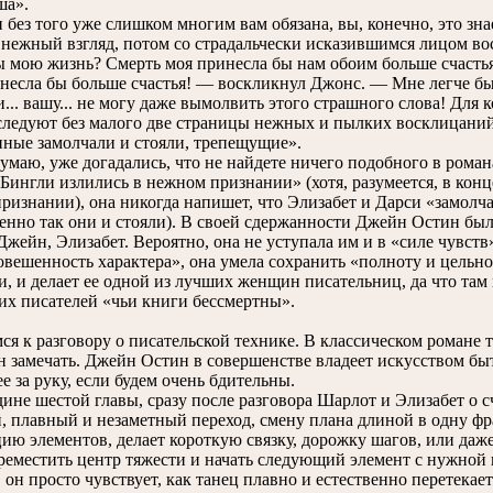
ша».
ез того уже слишком многим вам обязана, вы, конечно, это знае
 нежный взгляд, потом со страдальчески исказившимся лицом во
ы мою жизнь? Смерть моя принесла бы нам обоим больше счасть
ла бы больше счастья! — воскликнул Джонс. — Мне легче было
... вашу... не могу даже вымолвить этого страшного слова! Для ко
едуют без малого две страницы нежных и пылких восклицаний, 
ные замолчали и стояли, трепещущие».
маю, уже догадались, что не найдете ничего подобного в романа
 Бингли излились в нежном признании» (хотя, разумеется, в конц
ризнании), она никогда напишет, что Элизабет и Дарси «замолча
менно так они и стояли). В своей сдержанности Джейн Остин бы
жейн, Элизабет. Вероятно, она не уступала им и в «силе чувств»
овешенность характера», она умела сохранить «полноту и цельно
ми, и делает ее одной из лучших женщин писательниц, да что та
их писателей «чьи книги бессмертны».
 к разговору о писательской технике. В классическом романе те
н замечать. Джейн Остин в совершенстве владеет искусством бы
е за руку, если будем очень бдительны.
не шестой главы, сразу после разговора Шарлот и Элизабет о сч
, плавный и незаметный переход, смену плана длиной в одну фра
ию элементов, делает короткую связку, дорожку шагов, или даже
реместить центр тяжести и начать следующий элемент с нужной н
 он просто чувствует, как танец плавно и естественно перетекае