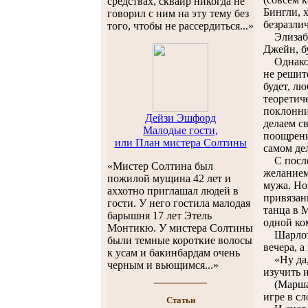
средствах, сквайр никогда не
Бингли, 
говорил с ним на эту тему без
безразли
того, чтобы не рассердиться...»
Элизабет
Джейн, б
Однако Ш
не решитс
будет, л
теоретич
поклонни
Дейзи Эшфорд
делаем с
Малодые гости,
поощрени
или План мистера Солтины
самом де
С послед
«Мистер Солтина был
желанием
пожилой мущина 42 лет и
мужа. Но 
аххотно приглашал людей в
привязан
гости. У него гостила малодая
танца в М
барышня 17 лет Этель
одной ко
Монтикю. У мистера Солтины
Шарлот с
были темные короткие волосы
вечера, а
к усам и бакинбардам очень
«Ну да, 
черным и вьющимся...»
изучить 
(Маршак 
игре в сл
Cтатьи