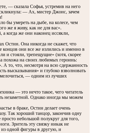
те, — сказала Софья, устремив на него
скликнула: — Ах, мистер Джонс, зачем
я!
 бы умереть на дыбе, на колесе, чем
го же я живу, как не для вас».
а когда же они наконец иссякли,
х Остин. Она никогда не скажет, что
е концов они все же излились и именно в
ли и стояли, трепещущие» (хотя, скорее
ла похожа на своих любимых героинь:
. А то, что, несмотря на всю сдержанность
сть высказывания» и глубоко взволновать
м мелочиться, — одним из лучших
хника — это нечто такое, чего читатель
ть незаметной. Однако иногда мы можем
астье в браке, Остин делает очень
зу. Так хороший танцор, закончив одну
 просто небольшой полукруг для того,
оги. Зритель эту связку никак не
т из одной фигуры в другую, и