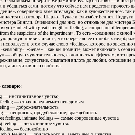
о мы можем поверить Вирджинии Вульф на слово — в построен
 и убедиться сами, потому что сейчас нам предстоит прочесть ш
дение», совершенно замечательную, как в художественном, так 
нается с разговора Шарлот Лукас и Элизабет Беннет. Подруги
мистера Бингли. Очевидной для них, но отнюдь не для мистера 
вкус) «united with great strength of feeling, a composure of temper a
 from the suspicions of the impertinent». То есть «соединяла с сил
ую ровную приветливость, что оберегало ее от любых недоброж
 использует в этом случае слово «feeling», которое по значению
 «sensibility». «Sense» – как вы помните, может включать в себя 
ity» — общую чувствительность, склонность к аффектам, в то вре
ереживание, сочувствие, симпатия вплоть до любви, отношение (
ого, а интуитивного свойства.
о словарю
:
ing — инстинктивное чувство,
feeling — страх перед чем-то неведомым
ling — доброжелательность
ing — неприязнь, предубеждение; враждебность
 feelings, intimate feelings — самые сокровенные чувства
 feeling — неосознанное чувство
eeling — беспокойство
mb.'s feelings — обидеть кого-л., задеть чьи-л. чувства