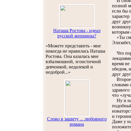
И снова 
полной м
если бы о
характер
друг дру
возникну
Наташа Ростова - идеал
которым 
русской женщины?
«Ты смее
Элизабет
«Можете представить - мне
никогда не нравилась Наташа
Что пора
Ростова. Она казалась мне
лекциями
взбалмошной, эгоистичной
время не
девчонкой, недалекой и
обедом, 
недоброй...»
друг дру
Второе —
словами 
здравого
что «лучш
Ну и нак
подобный
новаторс
и героин
Слово в защиту ... любовного
Даже у н
романа
положите