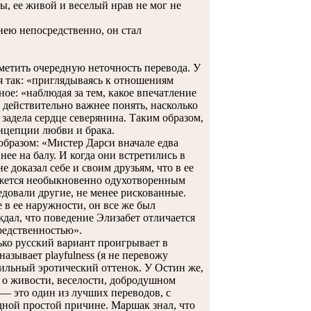
ды, ее живой и веселый нрав не мог не
 нею непосредственно, он стал
метить очередную неточность перевода. У
я так: «приглядываясь к отношениям
е: «наблюдая за тем, какое впечатление
 действительно важнее понять, насколько
 задела сердце северянина. Таким образом,
нцепции любви и брака.
бразом: «Мистер Дарси вначале едва
ее на балу. И когда они встретились в
 доказал себе и своим друзьям, что в ее
кажется необыкновенно одухотворенным
довали другие, не менее рискованные.
 в ее наружности, он все же был
дал, что поведение Элизабет отличается
редственностью».
ько русский вариант проигрывает в
называет playfulness (я не перевожу
 сильный эротический оттенок. У Остин же,
ь о живости, веселости, добродушном
 — это один из лучших переводов, с
дной простой причине. Маршак знал, что