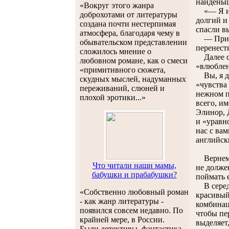
найдены
«Вокруг этого жанра
«— Я и б
доброхотами от литературы
долгий и
создана почти нестерпимая
спасли в
атмосфера, благодаря чему в
— Принес
обывательском представлении
перенести
сложилось мнение о
Далее сл
любовном романе, как о смеси
«влюблен
«примитивного сюжета,
Вы, я ду
скудных мыслей, надуманных
«чувства
переживаний, слюней и
нежном п
плохой эротики...»
всего, и
Элинор, Д
и «уравн
нас с ва
английск
Вернемся
Что читали наши мамы,
не долже
бабушки и прабабушки?
поймать е
В середи
«Собственно любовный роман
красивый
- как жанр литературы -
комбинац
появился совсем недавно. По
чтобы пе
крайней мере, в России.
выделяет,
Были детективы, фантастика,