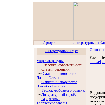
Apropos
Литературные заба
О жизни 
Литературный клуб:
Елена П
Мир литературы
http://elp
−
Классика, современность.
−
Статьи, рецензии...
−
О жизни и творчестве
Джейн Остин
−
О жизни и творчестве
Элизабет Гaскелл
−
Уголок любовного романа.
Вирджини
−
Литературный герой.
подчерки
−
Афоризмы.
заметить
Творческие забавы