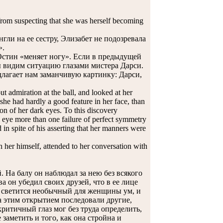
from suspecting that she was herself becoming
ли на ее сестру, Элизабет не подозревала
».
тин «меняет ногу». Если в предыдущей
мы видим ситуацию глазами мистера Дарси.
длагает нам заманчивую картинку: Дарси,
t admiration at the ball, and looked at her
 she had hardly a good feature in her face, than
on of her dark eyes. To this discovery
 eye more than one failure of perfect symmetry
 in spite of his asserting that her manners were
her himself, attended to her conversation with
 На балу он наблюдал за нею без всякого
 он убедил своих друзей, что в ее лице
ах светится необычный для женщины ум, и
а этим открытием последовали другие,
ритичный глаз мог без труда определить,
заметить и того, как она стройна и