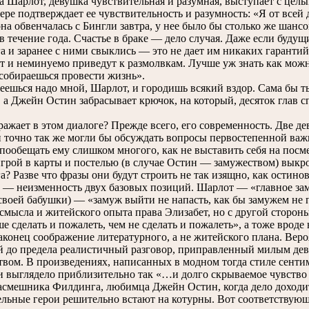
Шарлот, девушка чувствительная и разумная, выступает с целы
ере подтверждает ее чувствительность и разумность: «Я от всей
на обвенчалась с Бингли завтра, у нее было бы столько же шансов
 в течение года. Счастье в браке — дело случая. Даже если буду
га и заранее с ними свыклись — это не дает им никаких гаранти
т и неминуемо приведут к размолвкам. Лучше уж знать как можн
собираешься провести жизнь».
шься надо мной, Шарлот, и городишь всякий вздор. Сама бы ты
, а Джейн Остин забрасывает крючок, на который, десяток глав 
жает в этом диалоге? Прежде всего, его современность. Две де
 точно так же могли бы обсуждать вопросы первостепенной важн
 пообещать ему слишком многого, как не выставить себя на пос
игрой в карты и постелью (в случае Остин — замужеством) выкро
га? Разве что фразы они будут строить не так изящно, как остин
 неизменность двух базовых позиций. Шарлот — «главное замуж
своей бабушки) — «замуж выйти не напасть, как бы замужем не п
 смысла и житейского опыта права Элизабет, но с другой сторон
е сделать и пожалеть, чем не сделать и пожалеть», а тоже вроде
онец соображение литературного, а не житейского плана. Вероя
 до предела реалистичный разговор, приправленный милым де
твом. В произведениях, написанных в модном тогда стиле сенти
и выглядело приблизительно так «…и долго скрываемое чувство
асмешника Филдинга, любимца Джейн Остин, когда дело доходи
льные герои решительно встают на котурны. Вот соответствую