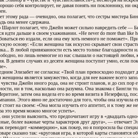
хорошо себя контролирует, не давая понять ни поклоннику, ни о
чен.
 этому рада — очевидно, она полагает, что сестры мистера Би
удь она менее сдержана.
арлот полагает, что Джейн может сильно навредить себе — Бинг
я идти дальше в своем ухаживании. «He never do more than like her
юбоваться ею издали, если она ему хоть немного не поможет». Пр
ескую основу: «Если женщина так искусно скрывает свои страсти
ка... В любой привязанности есть место толике благодарности
вободно, но лишь немногие из нас слышали о настоящей любви, к
я. В девяти случаях из десяти женщина поступит умно, если пок
ле».
ним Элизабет не согласна: «Твой план превосходно подходит дл
 женщины является замужество, когда для нее важнее всего запо
чувства Джейн иного рода, она не строит планов, и до сих пор е
ности, ни в том, насколько она разумна. Она знакома с Бингли т
еритоне, затем она видела его во время визита в Незерфилд, пос
мпании. Этого явно не достаточно для того, чтобы она изучила е
тоит на своем: «Она могла изучить его аппетит, и к тому же н
 за это время можно многое успеть».
они успели выяснить, что предпочитают игру в «двадцать одно»
иные, более важные черты характеров друг друга», — отвечает Эл
переводит «коммерцию», как покер, но я попросила бы специа
оваре сказано так: «круговая игра, в которой карты становятся о