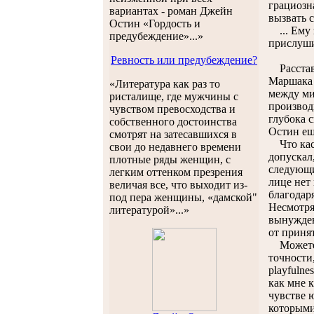
грациозн
вариантах - роман Джейн
вызвать с
Остин «Гордость и
... Ему з
предубеждение»...»
прислуши
Ревность или предубеждение?
Расстава
Маршака 
«Литература как раз то
между ми
ристалище, где мужчины с
производ
чувством превосходства и
глубока 
собственного достоинства
Остин ещ
смотрят на затесавшихся в
Что каса
свои до недавнего времени
допускал
плотные ряды женщин, с
следующий
легким оттенком презрения
лице нет
величая все, что выходит из-
благодар
под пера женщины, «дамской"
Несмотря
литературой»...»
вынужден
от приня
Можете с
точности,
playfulne
как мне 
чувстве 
которыми