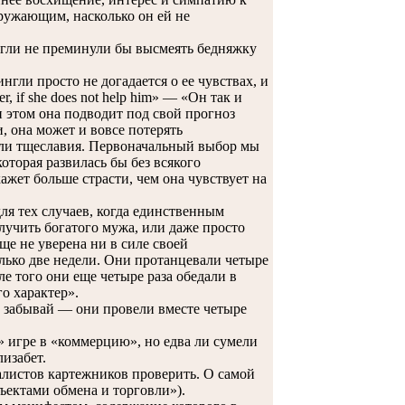
кружающим, насколько он ей не
нгли не преминули бы высмеять бедняжку
ли просто не догадается о ее чувствах, и
, if she does not help him» — «Он так и
и этом она подводит под свой прогноз
, она может и вовсе потерять
 или тщеславия. Первоначальный выбор мы
оторая развилась бы без всякого
ажет больше страсти, чем она чувствует на
я тех случаев, когда единственным
лучить богатого мужа, или даже просто
ще не уверена ни в силе своей
олько две недели. Они протанцевали четыре
ле того они еще четыре раза обедали в
го характер».
е забывай — они провели вместе четыре
 игре в «коммерцию», но едва ли сумели
изабет.
листов картежников проверить. О самой
бъектами обмена и торговли»).