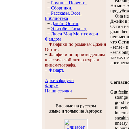
Вообще-т
−
Романы. Повести.
Но можем
−
Сборники.
предубеж
−
Рассказы. Эссe.
Она начи
Библиотека
Джейн в 
−
Джейн Остин,
Остин на 
−
Элизабет Гaскелл,
guard her
−
Люси Мод Монтгомери
неизменн
Фандом
что Остин
−
Фанфики по романам Джейн
«sense» и
Остин.
«sensibil
−
Фанфики по произведениям
также: п
классической литературы и
логическ
кинематографа.
−
Фанарт.
Архив форума
Согласн
Форум
Наши ссылки
Gut feel
strange 
good fee
Впервые на русском
ill feel
языке и только на Apropos:
innermost
sneaking
uneasy f
to hurt s