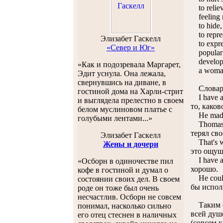
to reliev
feeling 
to hide, 
to repres
Элизабет Гаскелл
to expres
«Север и Юг»
popular 
develop a
«Как и подозревала Маргарет,
а woman 
Эдит уснула. Она лежала,
свернувшись на диване, в
Словарь 
гостиной дома на Харли-стрит
I have al
и выглядела прелестно в своем
то, како
белом муслиновом платье с
He made n
голубыми лентами...»
Thomas ne
терял сво
Элизабет Гаскелл
That's wh
Жены и дочери
это ощущ
I have a 
«Осборн в одиночестве пил
хорошо.
кофе в гостиной и думал о
He could 
состоянии своих дел. В своем
бы испол
роде он тоже был очень
несчастлив. Осборн не совсем
Таким об
понимал, насколько сильно
всей душ
его отец стеснен в наличных
(совсем 