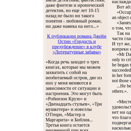
наслажда
даже фэнтези и иронический
Вот абза
детектив, но еще лет 10-15
«Occupied 
назад не было ни такого
an object 
понятия - любовный роман,
«Занятая
ни даже намека на него...»
о том, ч
Так на п
К публикации романа Джейн
части гла
Остин «Гордость и
И тут же
предубеждение» в клубе
вопреки 
«Литературные забавы»
«Mr Darsy 
only to cr
«Когда речь заходит о трех
he began t
книгах, которые мы можем
succeeded 
захватить с собой на
in her for
необитаемый остров, две из
not those 
них у меня меняются в
...He bega
зависимости от ситуации и
others.».
настроения. Это могут быть
«Робинзон Крузо» и
«Мистер 
«Двенадцать стульев», «Три
удовольс
мушкетера» и новеллы
нет ни о
О'Генри, «Мастер и
что благ
Маргарита» и Библия...
подверга
Третья книга остается
насколько
неизменной при всех