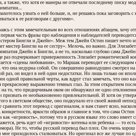
а, а также, что хотя ее манеры не отвечали последнему писку мо
импатии...
ахотелось узнать о ней больше, и, не решаясь пока заговорить с
ваться к ее разговорам с другими».
ясь с этим замечательным во всех отношениях абзацем, хочу от
первая часть фразы про наблюдения и наблюдателей переводитс
стером Бингли и Джейн». Меж тем Джейн Остин пишет нечто ино
ит мистер Бингли на ее сестру». Мелочь, но важно. Для Элизабет
симпатия Джейн к Бингли, а не то, насколько глубоко сама Джейн
е раз подчеркивает приверженность Элизабет романтической ко
ется «сцены любования», то Маршак переводит ее следующим о
, что она недурна собой. Он совершенно равнодушно смотрел на н
 раз, он видел в ней одни недостатки. Но лишь только он вполне
 ни одной правильной черты, как вдруг стал замечать, что оно 
я прекрасному выражению темных глаз. За этим открытием после
 на то, что придирчивым оком он обнаружил не одно отклонение
 признать ее необыкновенно привлекательной. И хотя он утверж
того в светском обществе, оно подкупало его своей живой непос
равнить этот перевод с оригиналом, и вам станет ясно, наскол
 конкретности, яркости образов и главное в том, что сама Остин 
ss как «игривость», потому что в русском языке это слово имеет
кажется, речь идет об «игривости» котенка или ребенка — то ест
юмора). Не то, чтобы русский перевод был плох. Он очень хорош
 мне приходилось сталкиваться. Но оригинал все же лучше по о