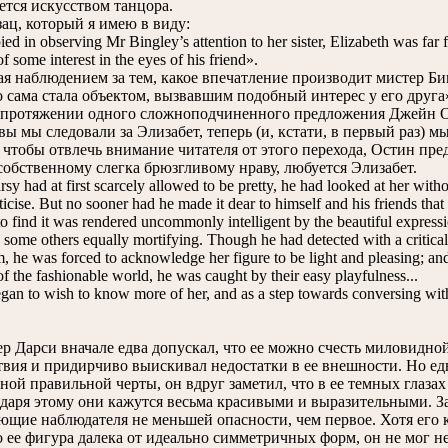
ется искусством танцора.
ц, который я имею в виду:
in observing Mr Bingley’s attention to her sister, Elizabeth was far 
of some interest in the eyes of his friend».
 наблюдением за тем, какое впечатление производит мистер Бинг
то сама стала объектом, вызвавшим подобный интерес у его друга
ротяжении одного сложноподчиненного предложения Джейн Ос
вы мы следовали за Элизабет, теперь (и, кстати, в первый раз) 
, чтобы отвлечь внимание читателя от этого перехода, Остин пре
собственному слегка брюзгливому нраву, любуется Элизабет.
had at first scarcely allowed to be pretty, he had looked at her withou
iticise. But no sooner had he made it dear to himself and his friends that
o find it was rendered uncommonly intelligent by the beautiful expressi
some others equally mortifying. Though he had detected with a critical
m, he was forced to acknowledge her figure to be light and pleasing; and
of the fashionable world, he was caught by their easy playfulness...
n to wish to know more of her, and as a step towards conversing with 
Дарси вначале едва допускал, что ее можно счесть миловидной.
твия и придирчиво выискивал недостатки в ее внешности. Но едва
дной правильной черты, он вдруг заметил, что в ее темных глаз
одаря этому они кажутся весьма красивыми и выразительными. З
ющие наблюдателя не меньшей опасности, чем первое. Хотя его к
 ее фигура далека от идеально симметричных форм, он не мог не 