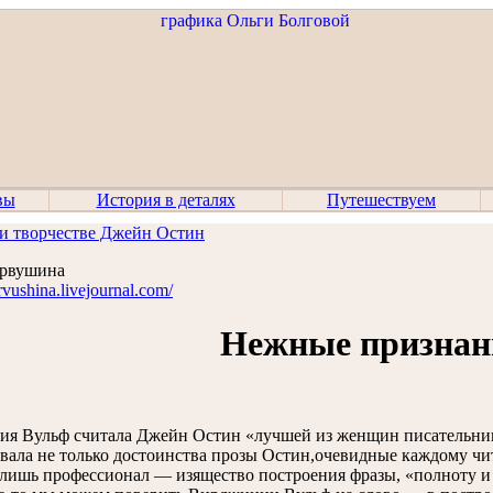
вы
История в деталях
Путешествуем
и творчестве Джейн Остин
ервушина
ervushina.livejournal.com/
Нежные признан
я Вульф считала Джейн Остин «лучшей из женщин писательниц,
вала не только достоинства прозы Остин,очевидные каждому чит
 лишь профессионал — изящество построения фразы, «полноту и