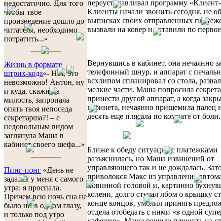
переустанавливал программу «Клиент-
недостаточно. Для того
Клиенты начали звонить сегодня, не о
чтобы твое
выписках своих отправленных платеж
произведение дошло до
вызвали на ковер и вставили по первое
читателя, необходимо
потратить...»
Вернувшись в кабинет, она нечаянно з
Жизнь в формате
телефонный шнур, и аппарат с печаль
штрих-кода
«- Нет, это
всхлипом спланировал со стола, разва
невозможно! Антон, ну
мелкие части. Маша попросила секрет
и куда, скажи на
принести другой аппарат, а когда закр
милость, запропала
кабинета, нечаянно прищемила палец 
опять твоя непоседа
десять еще плясала по комнате от боли.
секретарша?! – с
недовольным видом
заглянула Маша в
кабинет своего шефа...»
Ближе к обеду ситуация с платежками
разъяснилась, но Маша извинений от
управляющего так и не дождалась. Зат
Пинг-понг
«День не
приволокся Макс из управления автом
задался у меня с самого
повинной головой и, картинно бухнув
утра: я проспала.
колени, долго стучал лбом о крышку сто
Причем всю ночь сна не
конце концов, умолил принять предло
было ни в одном глазу,
отдела отобедать с ними «в одной суп
и только под утро
кафешке». Маша решила плюнуть на с