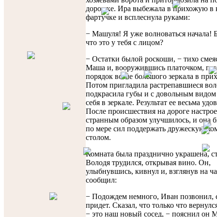
дорожке. Ира выбежала в прихожую в 
фартучке и всплеснула руками:
− Машуля! Я уже волноваться начала! 
что это у тебя с лицом?
− Остатки былой роскоши, − тихо смеяс
Маша и, вооружившись платочком, при
порядок возле большого зеркала в при
Потом пригладила растрепавшиеся вол
подкрасила губы и с довольным видом
себя в зеркале. Результат ее весьма удо
После происшествия на дороге настрое
странным образом улучшилось, и она б
по мере сил поддержать дружескую ко
столом.
Комната была празднично украшена, ст
Володя трудился, открывая вино. Он,
улыбнувшись, кивнул и, взглянув на ч
сообщил:
− Подождем немного, Иван позвонил, 
придет. Сказал, что только что вернулс
− это наш новый сосед, − пояснил он 