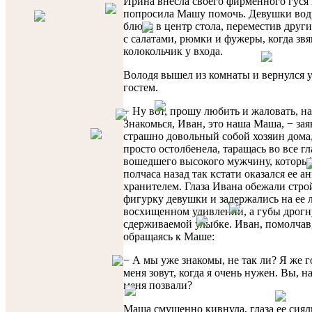
Ирина внесла своего фирменного гуся 
попросила Машу помочь. Девушки вод
блюдо в центр стола, переместив друг
с салатами, рюмки и фужеры, когда зв
колокольчик у входа.
Володя вышел из комнаты и вернулся у
гостем.
− Ну вот, прошу любить и жаловать, на
Знакомься, Иван, это наша Маша, − за
страшно довольный собой хозяин дома
просто остолбенела, таращась во все гл
вошедшего высокого мужчину, которы
полчаса назад так кстати оказался ее а
хранителем. Глаза Ивана обежали стр
фигурку девушки и задержались на ее 
восхищенном удивлении, а губы дрогн
сдерживаемой улыбке. Иван, помолчав,
обращаясь к Маше:
− А мы уже знакомы, не так ли? Я же г
меня зовут, когда я очень нужен. Вы, н
меня позвали?
Маша смущенно кивнула, глаза ее сиял