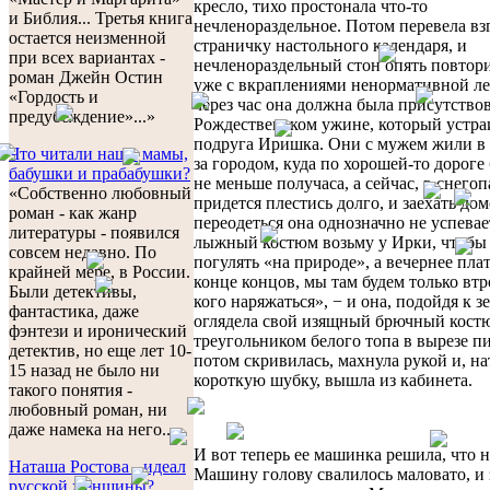
кресло, тихо простонала что-то
и Библия... Третья книга
нечленораздельное. Потом перевела вз
остается неизменной
страничку настольного календаря, и
при всех вариантах -
нечленораздельный стон опять повтори
роман Джейн Остин
уже с вкраплениями ненормативной ле
«Гордость и
через час она должна была присутствов
предубеждение»...»
Рождественском ужине, который устра
подруга Иришка. Они с мужем жили в 
Что читали наши мамы,
за городом, куда по хорошей-то дороге
бабушки и прабабушки?
не меньше получаса, а сейчас, в снего
«Собственно любовный
придется плестись долго, и заехать до
роман - как жанр
переодеться она однозначно не успевае
литературы - появился
лыжный костюм возьму у Ирки, чтобы 
совсем недавно. По
погулять «на природе», а вечернее пл
крайней мере, в России.
конце концов, мы там будем только втр
Были детективы,
кого наряжаться», − и она, подойдя к зе
фантастика, даже
оглядела свой изящный брючный кост
фэнтези и иронический
треугольником белого топа в вырезе п
детектив, но еще лет 10-
потом скривилась, махнула рукой и, н
15 назад не было ни
короткую шубку, вышла из кабинета.
такого понятия -
любовный роман, ни
даже намека на него...»
И вот теперь ее машинка решила, что н
Наташа Ростова - идеал
Машину голову свалилось маловато, и 
русской женщины?