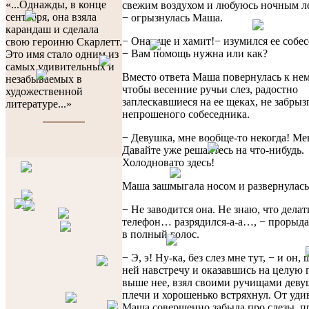
«...Однажды, в конце
свежим воздухом и любуюсь ночным л
сентября, она взяла
− огрызнулась Маша.
карандаш и сделала
− Она еще и хамит!− изумился ее собе
свою героиню Скарлетт.
− Вам помощь нужна или как?
Это имя стало одним из
самых удивительных и
Вместо ответа Маша повернулась к не
незабываемых в
чтобы весенние ручьи слез, радостно
художественной
заплескавшиеся на ее щеках, не забрыз
литературе...»
непрошеного собеседника.
− Девушка, мне вообще-то некогда! Ме
Давайте уже решайтесь на что-нибудь.
Холодновато здесь!
Маша зашмыгала носом и развернулась
− Не заводится она. Не знаю, что делат
телефон… разрядился-а-а…, − прорыда
в полный голос.
− Э, э! Ну-ка, без слез мне тут, − и он,
ней навстречу и оказавшись на целую 
выше нее, взял своими ручищами деву
плечи и хорошенько встряхнул. От уди
Маша совершенно забыла про слезы, п