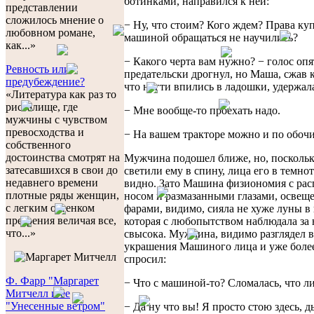
ботинками, направился к ней:
представлении
сложилось мнение о
− Ну, что стоим? Кого ждем? Права куп
любовном романе,
машиной обращаться не научились?
как...»
− Какого черта вам нужно? − голос опя
Ревность или
предательски дрогнул, но Маша, сжав к
предубеждение?
что ногти впились в ладошки, удержала
«Литература как раз то
ристалище, где
− Мне вообще-то проехать надо.
мужчины с чувством
превосходства и
− На вашем тракторе можно и по обочи
собственного
достоинства смотрят на
Мужчина подошел ближе, но, посколь
затесавшихся в свои до
светили ему в спину, лица его в темно
недавнего времени
видно. Зато Машина физиономия с ра
плотные ряды женщин,
носом и размазанными глазами, освещ
с легким оттенком
фарами, видимо, сияла не хуже луны в 
презрения величая все,
которая с любопытством наблюдала за
что...»
свысока. Мужчина, видимо разглядел в
украшения Машиного лица и уже боле
спросил:
Ф. Фарр "Маргарет
− Что с машиной-то? Сломалась, что л
Митчелл и ее
"Унесенные ветром"
− Да ну что вы! Я просто стою здесь, 