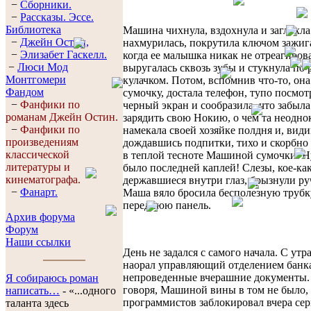
−
Сборники.
−
Рассказы. Эссe.
Библиотека
Машина чихнула, вздохнула и заглохл
−
Джейн Остин,
нахмурилась, покрутила ключом зажига
−
Элизабет Гaскелл.
когда ее малышка никак не отреагиров
−
Люси Мод
выругалась сквозь зубы и стукнула по
Монтгомери
кулачком. Потом, вспомнив что-то, она
Фандом
сумочку, достала телефон, тупо посмот
−
Фанфики по
черный экран и сообразила, что забыла
романам Джейн Остин.
зарядить свою Нокию, о чем та неодно
−
Фанфики по
намекала своей хозяйке полдня и, види
произведениям
дождавшись подпитки, тихо и скорбно 
классической
в теплой тесноте Машиной сумочки. Ну
литературы и
было последней каплей! Слезы, кое-ка
кинематографа.
державшиеся внутри глаз, брызнули ру
−
Фанарт.
Маша вяло бросила бесполезную трубк
переднюю панель.
Архив форума
Форум
Наши ссылки
День не задался с самого начала. С утра
наорал управляющий отделением банка
непроведенные вчерашние документы.
Я собираюсь роман
говоря, Машиной вины в том не было,
написать…
- «...одного
программистов заблокировал вчера сер
таланта здесь