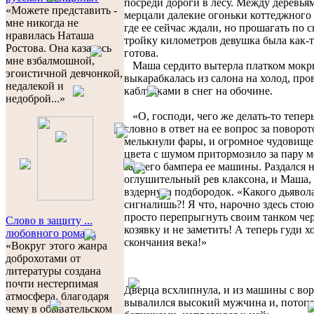
посреди дороги в лесу. Между деревья
«Можете представить -
мерцали далекие огоньки коттеджного 
мне никогда не
где ее сейчас ждали, но прошагать по с
нравилась Наташа
тройку километров девушка была как-т
Ростова. Она казалась
готова.
мне взбалмошной,
Маша сердито вытерла платком мокр
эгоистичной девчонкой,
выкарабкалась из салона на холод, про
недалекой и
каблучками в снег на обочине.
недоброй...»
«О, господи, чего же делать-то тепер
словно в ответ на ее вопрос за поворо
мелькнули фары, и огромное чудовище
цвета с шумом притормозило за пару м
заднего бампера ее машины. Раздался 
оглушительный рев клаксона, и Маша, 
вздернула подбородок. «Какого дьявол
сигналишь?! Я что, нарочно здесь сто
просто перепрыгнуть своим танком че
Слово в защиту ...
козявку и не заметить! А теперь гуди х
любовного романа
скончания века!»
«Вокруг этого жанра
доброхотами от
литературы создана
почти нестерпимая
Дверца всхлипнула, и из машины с во
атмосфера, благодаря
вывалился высокий мужчина и, потопа
чему в обывательском