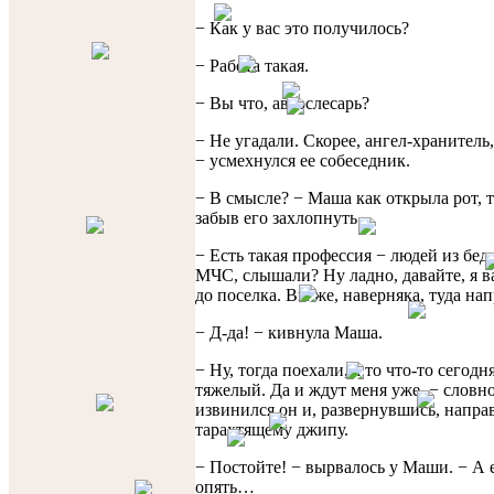
− Как у вас это получилось?
− Работа такая.
− Вы что, автослесарь?
− Не угадали. Скорее, ангел-хранитель,
− усмехнулся ее собеседник.
− В смысле? − Маша как открыла рот, т
забыв его захлопнуть.
− Есть такая профессия − людей из бед
МЧС, слышали? Ну ладно, давайте, я в
до поселка. Вы же, наверняка, туда на
− Д-да! − кивнула Маша.
− Ну, тогда поехали, а то что-то сегодн
тяжелый. Да и ждут меня уже, − словн
извинился он и, развернувшись, напра
тарахтящему джипу.
− Постойте! − вырвалось у Маши. − А 
опять…