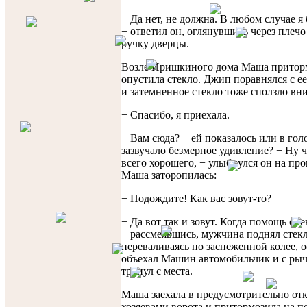
− Да нет, не должна. В любом случае я
− ответил он, оглянувшись через плечо 
ручку дверцы.
Возле Иришкиного дома Маша притор
опустила стекло. Джип поравнялся с е
и затемненное стекло тоже сползло вни
− Спасибо, я приехала.
− Вам сюда? − ей показалось или в гол
зазвучало безмерное удивление? − Ну ч
всего хорошего, − улыбнулся он на про
Маша заторопилась:
− Подождите! Как вас зовут-то?
− Да вот так и зовут. Когда помощь оч
− рассмеявшись, мужчина поднял стекл
переваливаясь по заснеженной колее, 
объехал Машин автомобильчик и с ры
тронул с места.
Маша заехала в предусмотрительно от
хозяевами ворота и притормозила на п