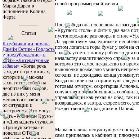
образом главного героя
своей программерской жизни.
Марка Дарси в
исполнении Колина
Ферта
После обеда она поспешила на заседан
«Круглого стола» и битых два часа пот
Cтатьи
пустопорожние разговоры в стиле «Ура
Да здравствуем мы, единые и непобеди
К публикации романа
потом лопатила горы бумаг у себя на с
Джейн Остин «Гордость
надеясь успеть к концу рабочего дня и
и предубеждение» в
начальству аналитическую справку за д
клубе «Литературные
которую это самое начальство во врем
забавы»
«Когда речь
выволочки возжелало увидеть непрем
заходит о трех книгах,
сегодня, не дожидаясь конца упомянуто
которые мы можем
Когда она влетела в приемную заведую
захватить с собой на
готовым отчетом, секретарша Аллочка,
необитаемый остров,
сочувственно улыбнувшись, сообщила,
две из них у меня
управляющий как уехал на обед, так и 
меняются в зависимости
возвращался, а завтра, скорее всего, ул
от ситуации и
Рождественские праздники в Париж.
настроения. Это могут
быть «Робинзон Крузо»
и «Двенадцать стульев»,
«Три мушкетера» и
Маша оставила ненужную уже папку А
новеллы О'Генри,
сама приплелась в кабинет и, плюхнув
«Мастер и Маргарита»