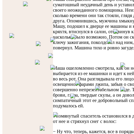
суматошный неудачный день и уставил
своего неожиданного помощника. Неиз
сколько времени они так стояли, глядя 
друга. Опомнившись, мужчина хмыкну
Машу, подошел к дверце ее машины и к
кряхтя, втиснулся в салон, отодвинув к
насколько было возможно. Потом он с
ключу зажигания, поколдовал над ним, 
повернул. Машина тихо и ровно загуде
Маша ошеломленно смотрела, как он н
выбирается из ее машинки и идет к ней
во весь рот. Она разглядывала его лицо
освещенное фарами джипа, забыв о св
совершенно непрезентабельном виде. 
брови, глаза, твердые скулы, а он дово
симпатичный этот ее добровольный сп
подумалось ей.
Упомянутый спаситель остановился в 
от нее и стряхнул снег с волос:
− Ну что, теперь, кажется, все в порядк