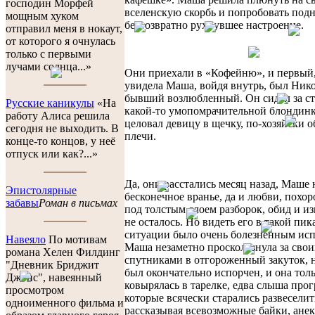
господин Морфей
вселенскую скорбь и попробовать подн
мощным хуком
безвозвратно рухнувшее настроение.
отправил меня в нокаут,
от которого я очнулась
только с первыми
лучами солнца...»
Они приехали в «Кофейню», и первый,
увидела Маша, войдя внутрь, был Нико
бывший возлюбленный. Он сидел за ст
Русские каникулы
«На
какой-то умопомрачительной блондин
работу Алиса решила
целовал девицу в щечку, по-хозяйски о
сегодня не выходить. В
плечи.
конце-то концов, у неё
отпуск или как?...»
Да, они расстались месяц назад, Маше 
Эпистолярные
бесконечное вранье, да и любви, похо
забавы
Роман в письмах
под толстым слоем разборок, обид и из
не осталось. Но видеть его в такой пи
ситуации было очень болезненным ис
Навеяло
По мотивам
Маша незаметно проскользнула за сво
романа Хелен Филдинг
спутниками в отгороженный закуток, 
"Дневник Бриджит
был окончательно испорчен, и она тол
Джонс", навеянный
ковырялась в тарелке, едва слыша про
просмотром
которые всячески старались развеселить
одноименного фильма и
рассказывая всевозможные байки, ане