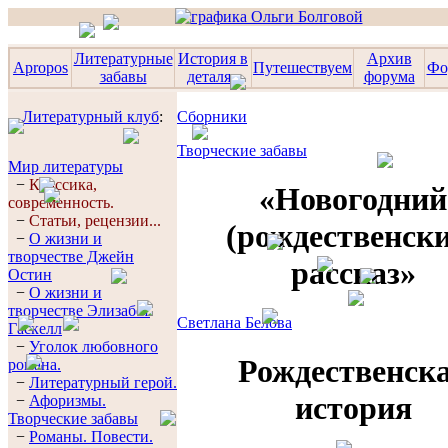
Литературные
История в
Архив
Apropos
Путешествуем
Фо
забавы
деталях
форума
Литературный клуб
:
Сборники
Творческие забавы
Мир литературы
−
Классика,
«Новогодний
современность.
−
Статьи, рецензии...
(рождественск
−
О жизни и
творчестве Джейн
рассказ»
Остин
−
О жизни и
творчестве Элизабет
Светлана Белова
Гaскелл
−
Уголок любовного
Рождественск
романа.
−
Литературный герой.
история
−
Афоризмы.
Творческие забавы
−
Романы. Повести.