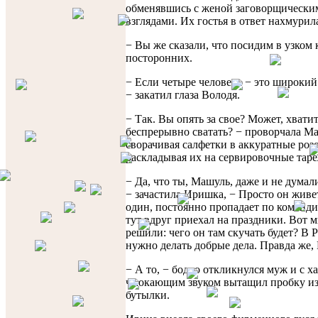
обменявшись с женой заговорщически
взглядами. Их гостья в ответ нахмурил
− Вы же сказали, что посидим в узком 
посторонних.
− Если четыре человека − это широки
− закатил глаза Володя.
− Так. Вы опять за свое? Может, хвати
беспрерывно сватать? − проворчала М
сворачивая салфетки в аккуратные роз
раскладывая их на сервировочные таре
− Да, что ты, Машуль, даже и не думал
− зачастила Иришка, − Просто он живе
один, постоянно пропадает по команди
тут вдруг приехал на праздники. Вот 
решили: чего он там скучать будет? В 
нужно делать добрые дела. Правда же,
− А то, − бодро откликнулся муж и с 
чмокающим звуком вытащил пробку из
бутылки.