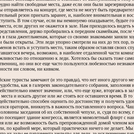
рудно найти свободные места, даже если они были зарезервирова
отправляетесь на концерт, где места не могут быть предварител
ельный резон приехать заранее, и, наиболее внимательная и во
ступить. В том случае, если вы неминуемо опаздываете, будьте г
места, если других не окажется в зале. Нам приходилось видеть
редставления, дерзко пробирались к передним скамейкам, после
 в глаза джентльменам, которые со своими знакомыми заняли хо
и были открыты. Эти леди упорно смотрели на них до тех пор,
енов встать и уступить место, таким образом оставляя своих сп
тавшегося вечера, возможно, в наиболее отдаленной части ком
ежливостью по отношению к леди. Хотелось бы сказать тоже сам
ственниц, но они все еще часто пользуются любезностью незнак
ности ни словом, ни кивком.
ие туристы замечают (и это правда), что нет иного другого мес
удобства, как в галереях законодательного собрания, заполоняя
ействительно имеют значение, или, что еще хуже, вторгаясь в за
 места и искать другие или же стоять все оставшееся время. В то
 действительно способен оценить по достоинству и получить уд
ся ораторов, вникнуть в важность поставленного вопроса. Чащ
оловины заседания об их собственной чепухе, и, судя по всему, 
но посещают здание конгресса, является мимолетный флирт с на
ия или же возможность быть препровожденной домой членом кон
ли, по крайней мере, который практически ничего не делает. Мы
что их залы ее парламента закрыты для леди, за исключением п