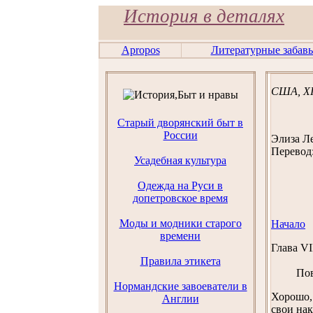
История в деталях
Apropos
Литературные забав
США, XI
Старый дворянский быт в
России
Элиза Ле
Перевод
Усадебная культура
Одежда на Руси в
допетровское время
Моды и модники старого
Начало
времени
Глава VI
Правила этикета
Поведен
Нормандские завоеватели в
Хорошо, 
Англии
свои нак