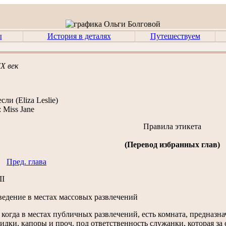
ы
История в деталях
Путешествуем
X век
сли (Eliza Leslie)
:
Miss Jane
Правила этикета
(Перевод избранных глав)
Пред. глава
II
ие в местах массовых развлечений
когда в местах публичных развлечений, есть комната, предназна
идки, капоры и проч. под ответственность служанки, которая з