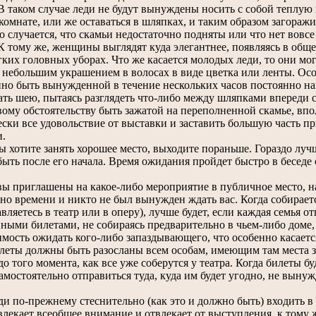
 В таком случае леди не будут вынуждены носить с собой теплу
омнате, или же оставаться в шляпках, и таким образом загоражи
о случается, что скамьи недостаточно подняты или что нет вов
К тому же, женщины выглядят куда элегантнее, появляясь в общес
ких головных уборах. Что же касается молодых леди, то они мо
 небольшим украшением в волосах в виде цветка или ленты. Ос
но быть вынужденной в течение нескольких часов постоянно нак
ть шею, пытаясь разглядеть что-либо между шляпками впереди с
ому обстоятельству быть зажатой на переполненной скамье, впол
ски все удовольствие от выставки и заставить большую часть п
и.
хотите занять хорошее место, выходите пораньше. Гораздо луч
ыть после его начала. Время ожидания пройдет быстро в беседе
 приглашены на какое-либо мероприятие в публичное место, нач
но времени и никто не был вынужден ждать вас. Когда собирает
вляетесь в театр или в оперу), лучше будет, если каждая семья о
ными билетами, не собираясь предварительно в чьем-либо доме
мость ожидать кого-либо запаздывающего, что особенно касаетс
леты должны быть разосланы всем особам, имеющим там места зар
 до того момента, как все уже соберутся у театра. Когда билеты 
амостоятельно отправиться туда, куда им будет угодно, не вынуж
 по-прежнему стеснительно (как это и должно быть) входить в з
лекает всеобщее внимание и отвлекает от выступления, к тому ж