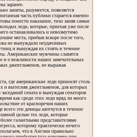
ны заранее.
ьно заняты, разумеется, появляется
спитанная часть публики старается именно
отовы понести наказание, тихо заняв самые
 молодых леди, которые, приехав уже после
 чего останавливались и невозмутимо
рошие места, прибыв вскоре после того,
 пока не вынуждали неудачливых
утниц и вынуждая их стоять в течение
наты. Американские мужчины славятся
ое и о вежливости наших замечательных
омых джентльменов, не выражая
та, где американские леди приносят столь
 их и вытесняя джентльменов, для которых
л заседаний сената и вынуждая сенаторов
 время как среди этих леди вряд ли много
овольствие от красноречия наших
е всего эти девицы шепчутся в течение
главной целью тех леди, которые
иболее галантными представителями
гресса, которому практически нечего
 полагаем, что в Англии правильно
арадного прибытия туда королевы при