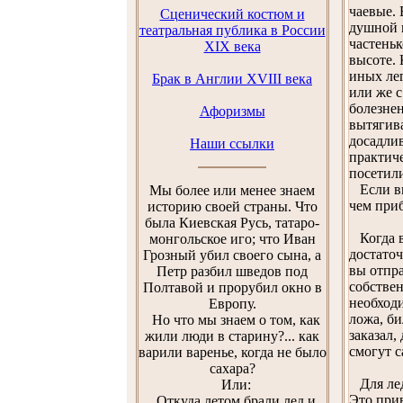
чаевые.
Сценический костюм и
душной к
театральная публика в России
частеньк
XIX века
высоте. 
иных лег
Брак в Англии XVIII века
или же с
болезнен
Афоризмы
вытягива
досадлив
Наши ссылки
практиче
посетил
Если вы 
Мы более или менее знаем
чем приб
историю своей страны. Что
была Киевская Русь, татаро-
Когда вы
монгольское иго; что Иван
достаточ
Грозный убил своего сына, а
вы отпра
Петр разбил шведов под
собствен
Полтавой и прорубил окно в
необходи
Европу.
ложа, би
Но что мы знаем о том, как
заказал,
жили люди в старину?... как
смогут с
варили варенье, когда не было
сахара?
Для леди
Или:
Это прив
Откуда летом брали лед и