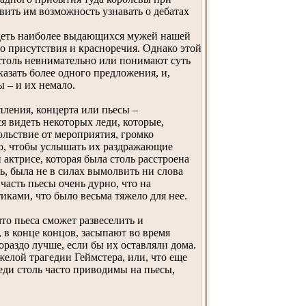
вить им возможность узнавать о дебатах
деть наиболее выдающихся мужей нашей
 присутствия и красноречия. Однако этой
 столь невнимательно или понимают суть
сказать более одного предложения, и,
 – и их немало.
ления, концерта или пьесы –
 видеть некоторых леди, которые,
ольствие от мероприятия, громко
о, чтобы услышать их раздражающие
актрисе, которая была столь расстроена
ь, была не в силах вымолвить ни слова
часть пьесы очень дурно, что на
ками, что было весьма тяжело для нее.
что пьеса сможет развеселить и
 в конце концов, засыпают во время
ораздо лучше, если бы их оставляли дома.
елой трагедии Геймстера, или, что еще
ди столь часто приводимы на пьесы,