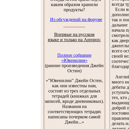
всегда т
каким образом хранили
Если вы 
продукты?
дополнит
Из обсуждений на форуме
так и по
дальние 
начала п
Впервые на русском
смотрели
языке и только на Apropos:
как двер
джентльм
всего ос
Полное собрание
своей в
«Ювенилии»
соотече
(ранние произведения Джейн
благодар
Остин)
Английск
«"Ювенилии" Джейн Остен,
много не
как они известны нам,
дебаты д
состоят из трех отдельных
уступать
тетрадей (книжках для
тех, кто
записей, вроде дневниковых).
выдающих
Названия на
доброй п
соответствующих тетрадях
постоян
написаны почерком самой
правлен
Джейн...»
делать и
делают, 