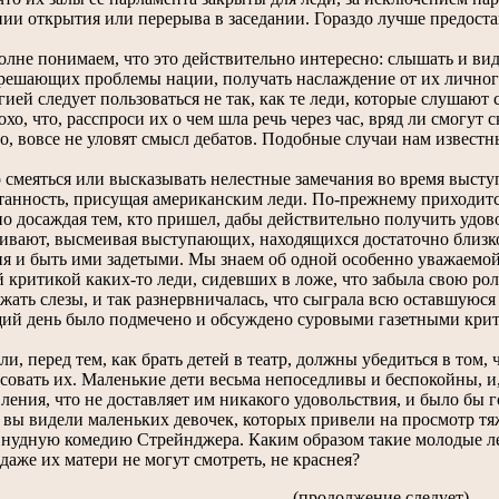
ии открытия или перерыва в заседании. Гораздо лучше предоста
не понимаем, что это действительно интересно: слышать и ви
 решающих проблемы нации, получать наслаждение от их личного
ией следует пользоваться не так, как те леди, которые слушают
охо, что, расспроси их о чем шла речь через час, вряд ли смогут 
, вовсе не уловят смысл дебатов. Подобные случаи нам известны
смеяться или высказывать нелестные замечания во время выступ
танность, присущая американским леди. По-прежнему приходится
о досаждая тем, кто пришел, дабы действительно получить удов
ривают, высмеивая выступающих, находящихся достаточно близк
я и быть ими задетыми. Мы знаем об одной особенно уважаемой 
 критикой каких-то леди, сидевших в ложе, что забыла свою рол
жать слезы, и так разнервничалась, что сыграла всю оставшуюся 
ий день было подмечено и обсуждено суровыми газетными крити
, перед тем, как брать детей в театр, должны убедиться в том, 
совать их. Маленькие дети весьма непоседливы и беспокойны, и,
ления, что не доставляет им никакого удовольствия, и было бы г
вы видели маленьких девочек, которых привели на просмотр тяж
а нудную комедию Стрейнджера. Каким образом такие молодые ле
даже их матери не могут смотреть, не краснея?
(продолжение следует)