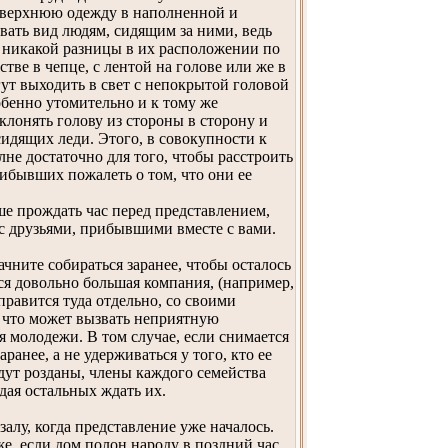
ю верхнюю одежду в наполненной и
вать вид людям, сидящим за ними, ведь
се никакой разницы в их расположении по
тве в чепце, с лентой на голове или же в
гут выходить в свет с непокрытой головой
обенно утомительно и к тому же
лонять голову из стороны в сторону и
идящих леди. Этого, в совокупности к
не достаточно для того, чтобы расстроить
рибывших пожалеть о том, что они ее
ше прождать час перед представлением,
 с друзьями, прибывшими вместе с вами.
ните собираться заранее, чтобы осталось
ся довольно большая компания, (например,
тправится туда отдельно, со своими
, что может вызвать неприятную
я молодежи. В том случае, если снимается
анее, а не удерживаться у того, кто ее
будут розданы, члены каждого семейства
дая остальных ждать их.
алу, когда представление уже началось.
е, если дом полон народу в поздний час,