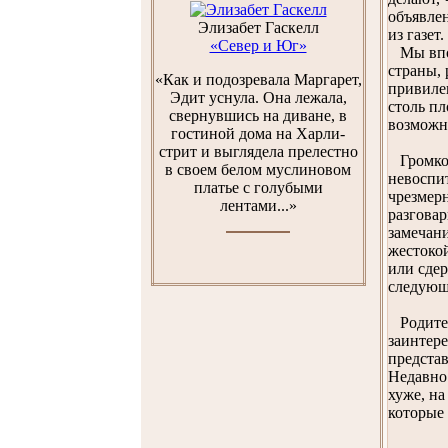
объявлен
Элизабет Гаскелл
из газет.
«Север и Юг»
Мы впол
страны,
«Как и подозревала Маргарет,
привилег
Эдит уснула. Она лежала,
столь пл
свернувшись на диване, в
возможно
гостиной дома на Харли-
стрит и выглядела прелестно
Громко 
в своем белом муслиновом
невоспи
платье с голубыми
чрезмерн
лентами...»
разгова
замечани
жестокой
или сдер
следующ
Родители
заинтере
представ
Недавно 
хуже, н
которые 