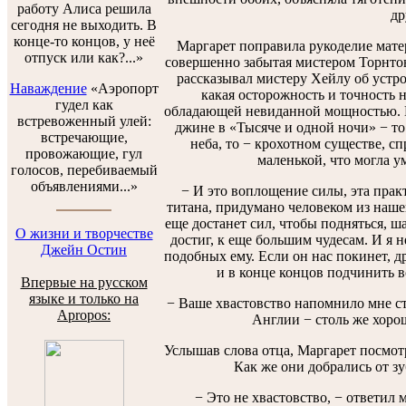
работу Алиса решила
др
сегодня не выходить. В
конце-то концов, у неё
Маргарет поправила рукоделие матер
отпуск или как?...»
совершенно забытая мистером Торнтоно
рассказывал мистеру Хейлу об устрой
Наваждение
«Аэропорт
какая осторожность и точность 
гудел как
обладающей невиданной мощностью. Е
встревоженный улей:
джине в «Тысяче и одной ночи» − то
встречающие,
неба, то − крохотном существе, сп
провожающие, гул
маленькой, что могла ум
голосов, перебиваемый
объявлениями...»
− И это воплощение силы, эта прак
титана, придумано человеком из нашег
еще достанет сил, чтобы подняться, ша
О жизни и творчестве
достиг, к еще большим чудесам. И я н
Джейн Остин
подобных ему. Если он нас покинет, др
и в конце концов подчинить в
Впервые на русском
языке и только на
− Ваше хвастовство напомнило мне ста
Apropos:
Англии − столь же хорош
Услышав слова отца, Маргарет посмот
Как же они добрались от зу
− Это не хвастовство, − ответил м