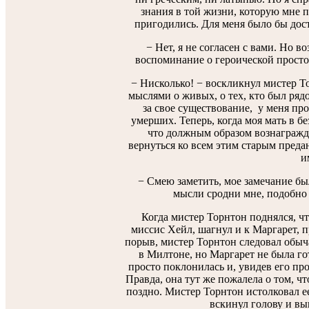
знания в той жизни, которую мне 
пригодились. Для меня было бы дост
− Нет, я не согласен с вами. Но в
воспоминание о героической просто
− Нисколько! − воскликнул мистер То
мыслями о живых, о тех, кто был рядо
за свое существование, у меня пр
умерших. Теперь, когда моя мать в бе
что должным образом вознаграждае
вернуться ко всем этим старым преда
и
− Смею заметить, мое замечание бы
мысли сродни мне, подобно 
Когда мистер Торнтон поднялся, чт
миссис Хейл, шагнул и к Маргарет, п
порыв, мистер Торнтон следовал обыч
в Милтоне, но Маргарет не была го
просто поклонилась и, увидев его про
Правда, она тут же пожалела о том, чт
поздно. Мистер Торнтон истолковал ее
вскинул голову и вы