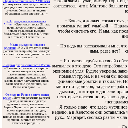
− Во всяком случае, мистер Торнтон, 
- Брак в Англии начала XVIII века
«...замужнюю женщину ставили в
согласитесь, что в Милтоне больше гр
один ряд с несовершеннолетними,
ю
душевнобольными и лицами,
объявлявшимися вне закона... »
− Боюсь, я должен согласиться, 
- Нормандские завоеватели в
Англии
«Хронологически XII век
промелькнувшей улыбкой. − Парлам
начинается спустя тридцать
чтобы очистить его. И мы, как пос
четыре года после высадки
Вильгельма Завоевателя в Англии
ниб
и битвы при Гастингсе... »
- Моды и модники старого
− Но ведь вы рассказывали мне, чт
времени
«В XVII столетии наша
дым, разве нет? − 
русская знать приобрела большую
склонность к новомодным платьям
и прическам... »
− Я поменял трубы по своей собст
- Старый дворянский быт в России
вмешался в это дело. Это потребовало 
«У вельмож появляются кареты,
экономией угля. Будьте уверены, закон
по цене стоящие наравне с
населенными имениями; на
поменял трубы, и на меня бы доне
дверцах иной раззолоченной
финансовые убытки и так далее. Но
кареты пишут пастушечьи сцены
такие великие художники, как
зависит от доносов, на деле не рабо
Ватто или Буше... »
дымоход, о котором донесли правит
- Одежда на Руси в допетровское
некоторые постоянно пускают одну 
время
«История развития русской
одежды, начиная с одежды
«непарламе
древних славян, населявших
− Я только знаю, что здесь муслинов
берега Черного моря, а затем во
время переселения народов,
неделю, а в Хелстоне они оставались 
передвинувшихся к северу, и
рук... Маргарет, сколько раз ты мыла
кончая одеждой предпетровского
времени, делится на четыре
главных периода... »
− Да,