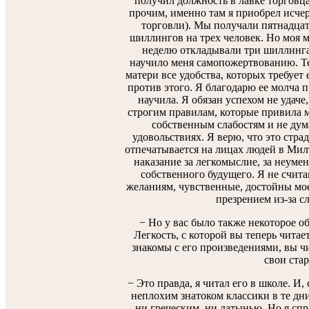
получил должность в лавке торговца
прочим, именно там я приобрел исче
торговли). Мы получали пятнадцат
шиллингов на трех человек. Но моя м
неделю откладывали три шиллинга.
научило меня самопожертвованию. Те
матери все удобства, которых требует е
против этого. Я благодарю ее молча п
научила. Я обязан успехом не удаче,
строгим правилам, которые привила м
собственным слабостям и не дум
удовольствиях. Я верю, что это страд
отпечатывается на лицах людей в Милто
наказание за легкомыслие, за неумен
собственного будущего. Я не счит
желаниям, чувственные, достойны мое
презрением из-за сл
− Но у вас было также некоторое об
Легкость, с которой вы теперь читае
знакомы с его произведениями, вы ч
свои стар
− Это правда, я читал его в школе. И,
неплохим знатоком классики в те дни,
ни греческим, ни латынью. Но я сп