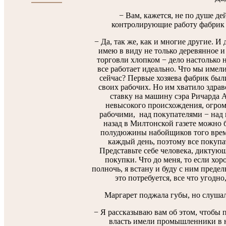
− Вам, кажется, не по душе де
контролирующие работу фабрик в
− Да, так же, как и многие другие. 
имею в виду не только деревянное и 
торговли хлопком − дело настолько но
все работает идеально. Что мы имели
сейчас? Первые хозяева фабрик был
своих рабочих. Но им хватило здрав
ставку на машину сэра Ричарда А
невысокого происхождения, огромн
рабочими, над покупателями − над 
назад в Милтонской газете можно б
полудюжины набойщиков того време
каждый день, поэтому все покупа
Представьте себе человека, диктующ
покупки. Что до меня, то если хо
полночь, я встану и буду с ним предел
это потребуется, все что угодно
Маргарет поджала губы, но слушала
− Я рассказываю вам об этом, чтобы 
власть имели промышленники в на