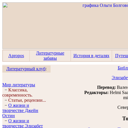
Литературные
Apropos
История в деталях
Путеш
забавы
Библ
Литературный клуб
:
Элизабе
Мир литературы
Перевод:
Вален
−
Классика,
Редакторы:
Helmi Sa
современность.
mi
−
Статьи, рецензии...
−
О жизни и
Севе
творчестве Джейн
Остин
То
−
О жизни и
творчестве Элизабет