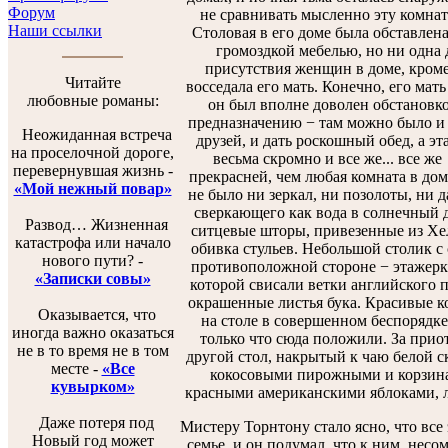
Форум
не сравнивать мысленно эту комнату
Наши ссылки
Столовая в его доме была обставлена
громоздкой мебелью, но ни одна д
присутствия женщин в доме, кроме 
Читайте
восседала его мать. Конечно, его мать
любовные романы:
он был вполне доволен обстановко
предназначению − там можно было и п
Неожиданная встреча
друзей, и дать роскошный обед, а эт
на проселочной дороге,
весьма скромно и все же... все же 
перевернувшая жизнь -
прекрасней, чем любая комната в дом
«Мой нежный повар»
не было ни зеркал, ни позолоты, ни д
сверкающего как вода в солнечный 
Развод… Жизненная
ситцевые шторы, привезенные из Хел
катастрофа или начало
обивка стульев. Небольшой столик с 
нового пути? -
противоположной стороне − этажерка
«Записки совы»
которой свисали ветки английского 
окрашенные листья бука. Красивые ко
Оказывается, что
на столе в совершенном беспорядке 
иногда важно оказаться
только что сюда положили. За при
не в то время не в том
другой стол, накрытый к чаю белой ск
месте -
«Все
кокосовыми пирожными и корзина,
кувырком»
красными американскими яблоками, л
Даже потеря под
Мистеру Торнтону стало ясно, что вс
Новый год может
семье, и он подумал, что к ним, нес