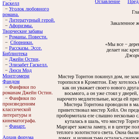
Оглавление
Пред.
Гaскелл
−
Уголок любовного
Гла
романа.
−
Литературный герой.
Закаленное ж
−
Афоризмы.
Творческие забавы
−
Романы. Повести.
−
Сборники.
«Мы все − дерев
−
Рассказы. Эссe.
делает нас кре
Библиотека
Джор
−
Джейн Остин,
−
Элизабет Гaскелл.
−
Люси Мод
Монтгомери
Мистер Торнтон покинул дом, не захо
Фандом
торопился в Крэмптон. Ему хотелось 
−
Фанфики по
как он уважает своего нового друг
романам Джейн Остин.
восьмого, а он уже стоял у дверей
−
Фанфики по
нарочито медлительные, когда ей прих
произведениям
Мистера Торнтона проводили в мал
классической
приветствовал мистер Хейл. Он пред
литературы и
пробормотала еле слышно несколько сл
кинематографа.
куталась в шаль, что мистер Торнт
−
Фанарт.
Маргарет зажгла лампу, и в центре по
теплого золотистого света. Окна были
Архив форума
домах, и ночная тьма осталась снаруж