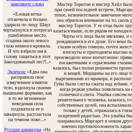
замолвите слово
Мистер Торнтон и мистер Хейл были
при своей последней встрече. Маргаре
«Еловая ветка
тихое, незначительное замечание мате
отскочила и больно
она обратила внимание на то, сколь 
ударила по лицу. Шаул
мистер Торнтон. У ее отца было хр
чертыхнулся и потрогал
казаться выше, если рядом не находил
ушибленное место,
Черты его лица были мягкими, и н
ссадина около левого
рождавшееся в его душе. Его веки 
глаза немного кровила.
глазам особую томную, почти женст
И что взбрело им в
изогнуты и приподняты высоко на
голову тащиться в этот
производило иное впечатление: прямы
Заколдованный лес?!..»
посаженными и серьезными глазами,
казалось, был полон решимости проник
Экзерсис
«Едва она
и вещей. Морщины на его лице б
расправила свое
вырезанными из мрамора, и располаг
измученное измятое
Губы были слегка сжаты над зубами, 
тело, вздохнула своими
когда редкая улыбка появлялась на
пышными формами, как
солнечного света. Улыбка совсем не
в то же мгновение
решительного человека, казалось, г
неведомая сила
собственных целей, она вспыхивала 
подхватила ее и
только у детей, отражалась в глаз
швырнула, распластала
искренней радостью. Эта улыбка бы
на темном ложе...»
понравилось Маргарет в новом друге
именно противоположность характ
Русские каникулы
«На
внешности обоих, объясняла тяготени