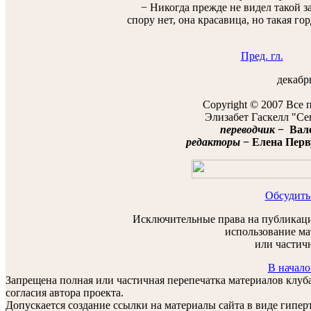
− Никогда прежде не видел такой з
спору нет, она красавица, но такая гор
Пред. гл.
декабрь
Copyright © 2007 Все 
Элизабет Гаскелл "Се
переводчик
− Вале
редакторы
− Елена Перву
Обсудить
Исключительные права на публикаци
использование ма
или частич
В начало
Запрещена полная или частичная перепечатка материалов клу
согласия автора проекта.
Допускается создание ссылки на материалы сайта в виде гиперт