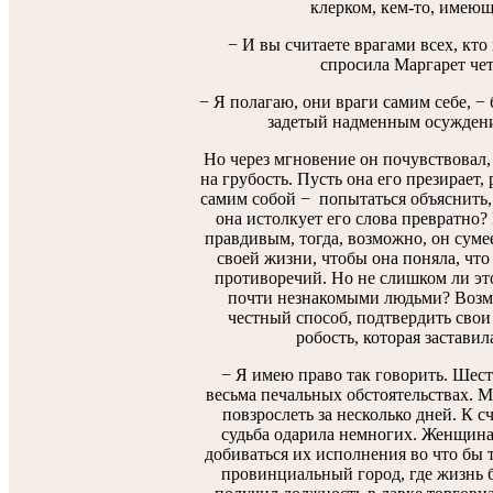
клерком, кем-то, имеющ
− И вы считаете врагами всех, кто
спросила Маргарет че
− Я полагаю, они враги самим себе, −
задетый надменным осуждение
Но через мгновение он почувствовал,
на грубость. Пусть она его презирает, 
самим собой − попытаться объяснить, ч
она истолкует его слова превратно
правдивым, тогда, возможно, он сумее
своей жизни, чтобы она поняла, что
противоречий. Но не слишком ли это
почти незнакомыми людьми? Возмо
честный способ, подтвердить свои 
робость, которая заставил
− Я имею право так говорить. Шест
весьма печальных обстоятельствах. М
повзрослеть за несколько дней. К сч
судьба одарила немногих. Женщина
добиваться их исполнения во что бы 
провинциальный город, где жизнь б