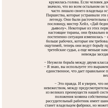
кружилась голова. Если человек доб
значило, что во всем остальном он т
часто лишало своего владельца ос
Пиршества, которые устраивали эти 
легенду. Они были расточительны 
пословицу, мистер Хейл, «Дай бедня
дьяволу». Некоторые из этих пер
настоящие тираны, они буквально в
постепенно ситуация изменилась − с
больше рабочих, которые им требовал
ощутимей, теперь они ведут борьбу п
третейские судьи, а еще меньше нам
невежды заседа
− Неужели борьба между двумя класса
− Я знаю, вы используете это выражен
единственное, что дает правильное 
ве
− Это правда. И я уверен, что 
невежеством, между предусмотритель
из великих преимуществ нашей систе
положения хозяина собственны
рассудительный работник имеет шанс
станет владельцем фабрики, но может 