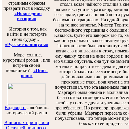
странным образом
стояла возле чайного столика в св
превратиться в находку
пытаясь вступить в разговор, занята
-
«Новогодняя
ее гладкие, цвета слоновой кости ру
история»
бесшумно и грациозно. На одной руке
на тонкое запястье. Мистер Торнт
История о том, как
беспокойного украшения с большим в
найти и не потерять
Казалось, будто его заворожило то, к
свою судьбу... -
как он туго охватывал ее нежную руку,
«Русские каникулы»
Торнтон готов был воскликнуть: «О
когда его пригласили к столу, помеш
Море, солнце,
ему чашку, храня на лице гордое и н
курортный роман... или
его чашка опустела, она тут же замети
встреча своей
хотелось попросить ее сделать для не
половинки? -
«Пинг-
который захватил ее мизинец и бо
понг»
действовал ими как щипчиками дл
прекрасные глаза, поднятые на от
почувствовал, что эта маленькая пан
Маргарет была бледна и молчалива −
была готова заговорить, если в бесе
чтобы у гостя − друга и ученика ее 
Водоворот
-
любовно-
пренебрегают. Но разговор продолжал
исторический роман
были убраны, Маргарет пересела со
почувствовала, что теперь может пр
В поисках принца или
боясь, что ей придется з
О спящей принцессе