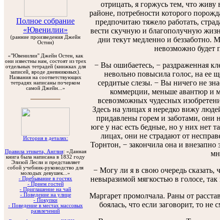
отрицать, я горжусь тем, что живу 
районе, потребности которого порожд
Полное собрание
предпочитаю тяжело работать, страда
«Ювенилии»
вести скучную и благополучную жизнь
(ранние произведения Джейн
дни текут медленно и беззаботно. М
Остин)
невозможно будет п
«"Ювенилии" Джейн Остен, как
они известны нам, состоят из трех
− Вы ошибаетесь, − раздраженная кл
отдельных тетрадей (книжках для
записей, вроде дневниковых).
невольно повысила голос, на ее ще
Названия на соответствующих
сердитые слезы. − Вы ничего не зна
тетрадях написаны почерком
самой Джейн...»
коммерции, меньше авантюр и м
всевозможных чудесных изобретений
Здесь на улицах я нередко вижу люде
придавлены горем и заботами, они не
юге у нас есть бедные, но у них нет 
лицах, они не страдают от несправ
История в деталях:
Торнтон, − закончила она и внезапно з
Правила этикета, Англия
: «Данная
мн
книга была написана в 1832 году
Элизой Лесли и представляет
собой учебник-руководство для
− Могу ли я в свою очередь сказать, 
молодых девушек...»
невыразимой мягкостью в голосе, так к
- Пребывание в гостях
- Прием гостей
- Приглашение на чай
Маргарет промолчала. Раны от расста
- Поведение на улице
- Покупки
боялась, что если заговорит, то не 
- Поведение в местах массовых
развлечений