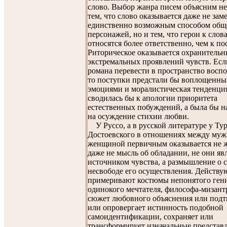
слово. Выбор жанра писем объясним не
тем, что слово оказывается даже не зам
единственно возможным способом общ
персонажей, но и тем, что герои к слов
относятся более ответственно, чем к по
Риторическое оказывается охранительн
экстремальных проявлений чувств. Ес
романа перевести в пространство восп
то поступки предстали бы воплощенн
эмоциями и моралистическая тенденци
сводилась бы к апологии приоритета
естественных побуждений, а была бы н
на осуждение стихии любви.
У Руссо, а в русской литературе у Тур
Достоевского в отношениях между муж
женщиной первичным оказывается не 
даже не мысль об обладании, не они яв
источником чувства, а размышление о 
несвободе его осуществления. Действ
примеривают костюмы непонятого гени
одинокого мечтателя, философа-мизант
сюжет любовного объяснения или подт
или опровергает истинность подобной
самоидентификации, сохраняет или
трансформирует изначальные представ