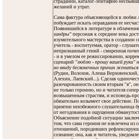
страданий, каталог-эпитафию несбывш
желаний и утрат.
Сама фактура объясняющейся в любви 
побуждает искать оправдания ее несчас
Появившийся в литературе в облачени
хандры"
персонаж к середине века дост
изумительного мастерства в создании с
учитель - воспитуемая, оратор - слушат
непризнанный гений - смиренная почи
- и в умелом ее режиссировании, корре
сценарий
"люблю - прошу вашей руки" н
но ввиду бесконечных причин жениться 
(Рудин, Волохов, Алеша Верховенский,
Алехин, Лаевский...). Сделав одиночес
разочарованность своим вторым "я", он
не только героиню, но и читателя сопе
возвышенным страстям, и исповедь-пр
обязательно возымеет свое действие. П
приятии неизбежного слушательница бу
от негодования и ощущения обманутос
Объяснение подобной ситуации заключ
том, что сама героиня не извлечена из 
отношений, породивших рефлексирую
сознание; она, как и читатель, уведомле