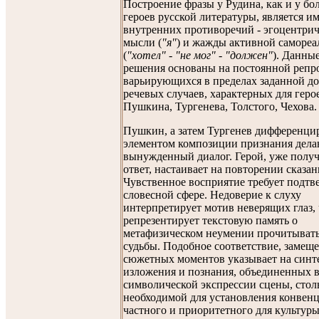
Построение фразы у Рудина, как и у б
героев русской литературы, является 
внутренних противоречий - эгоцентри
мысли (
"я"
) и жажды активной саморе
(
"хотел" - "не мог" - "должен"
). Данны
решения основаны на постоянной репр
варьирующихся в пределах заданной д
речевых случаев, характерных для геро
Пушкина, Тургенева, Толстого, Чехова.
Пушкин, а затем Тургенев дифференц
элементом композиции признания дел
вынужденный диалог. Герой, уже пол
ответ, настаивает на повторении сказан
Чувственное восприятие требует подтв
словесной сфере. Недоверие к слуху
интерпретирует мотив неверящих глаз, 
репрезентирует текстовую память о
метафизическом неумении прочитывать
судьбы. Подобное соответствие, замещ
сюжетных моментов указывает на синт
изложения и познания, объединенных 
символической экспрессии сцены, стол
необходимой для установления конвен
частного и приоритетного для культуры