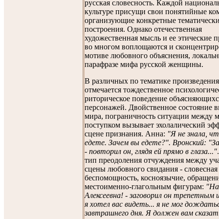
русская словесность. Каждой национал
культуре присущи свои понятийные ко
организующие конкретные тематическ
построения. Однако отечественная
художественная мысль и ее этические 
во многом воплощаются и сконцентрир
мотиве любовного объяснения, локаль
парафразе мифа русской женщины.
В различных по тематике произведени
отмечается тождественное психологиче
риторическое поведение объясняющихс
персонажей. Двойственное состояние 
мира, пограничность ситуации между 
поступком вызывает эхолалический эфф
сцене признания. Анна:
"Я не знала, ч
едете. Зачем вы едете?". Вронский: "За
- повторил он, глядя ей прямо в глаза..."
тип преодоления отчуждения между уч
сцены любовного свидания - словесная
беспомощность, косноязычие, обращени
местоименно-глагольным фигурам:
"На
Алексеевна! - заговорил он трепетным 
я хотел вас видеть... я не мог дождать
завтрашнего дня. Я должен вам сказать