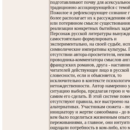
подготавливают почву для асексуально
традиционно ассоциирующейся с темой
Пожилое и рефлексирующее сознание г
более располагает их к рассуждениям о
или потерянном смысле существования
реализации конкретных бытийных зада
Персонаж русской литературы вынужд
самостоятельно формулировать и
экспериментально, на своей судьбе, ис
символические императивы культуры. 
отсутствии автора-просветителя, неиз
проводника-комментатора смыслов анг
французских романов, друга - наставни
читателей действующее лицо в русской
словесности, если и объясняется, то
исключительно в контексте психологич
нетождественности. Автор намеренно 
ситуацию выбора, предлагая герою и ч
самим его сделать. В этой системе пов
отсутствуют правила, все выстроено на
альтернативах. Участникам сюжета - л
инициатору и жертве самообмана - до в
кем было поделиться жизненным опыт
переживаниями, а главное, они интуит
ощущали потребность в ком-либо, кто 