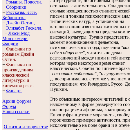
литературность, но основным требова
−
Романы. Повести.
оставалась занимательность. Она дости
−
Сборники.
столько изощренностью стилистическо
−
Рассказы. Эссe.
письма и тонким психологическим ана
Библиотека
титанических натур, а установкой на
−
Джейн Остин,
каталогизацию известных жизненных т
−
Элизабет Гaскелл.
ситуаций, выходящих за пределы комп
−
Люси Мод
высокой культуры. Трудно представить,
Монтгомери
момент возникновения фельетона,
Фандом
психологического этюда, поучения
"ка
−
Фанфики по
себя в обществе"
, читатель не делал
романам Джейн
разграничений между ними и той литер
Остин.
которая через некоторое время станет
−
Фанфики по
классической. Советы по гигиене брака
произведениям
"союзниках любовника", "о супружеско
классической
д. воспринимались с тем же упоением 
литературы и
послушанием, что Ричардсон, Руссо, Д
кинематографа.
Пушкин.
−
Фанарт.
Это объяснимо интересом читателей к 
Архив форума
изложенному в форме развернутого с
Форум
иллюстрациями афоризма, к которому 
Наши ссылки
Европу французские моралисты, свобо
героических примеров античности, п
исключительно на поле брани и в отеч
О жизни и творчестве