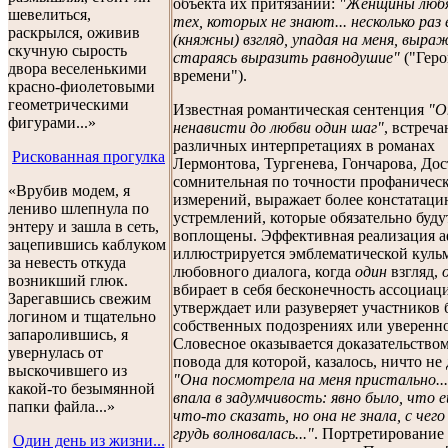
объекта их притязаний:
"Женщины люб
шевелиться,
тех, которых не знают... несколько раз 
раскрылся, оживив
(княжны) взгляд, упадая на меня, выраж
скучную сырость
стараясь выразить равнодушие"
("Геро
двора веселенькими
времени").
красно-фиолетовыми
геометрическими
Известная романтическая сентенция
"
фигурами...»
ненависти до любви один шаг"
, встреч
различных интерпретациях в романах
Рискованная прогулка
Лермонтова, Тургенева, Гончарова, Дос
сомнительная по точности профаничес
«Врубив модем, я
измерений, выражает более констатац
лениво шлепнула по
устремлений, которые обязательно буду
энтеру и зашла в сеть,
воплощены. Эффективная реализация 
зацепившись каблуком
иллюстрируется эмблематической кул
за невесть откуда
любовного диалога, когда
один
взгляд,
возникший глюк.
вбирает в себя бесконечность ассоциац
Зарегавшись свежим
утверждает или разуверяет участников 
логином и тщательно
собственных подозрениях или уверенно
запаролившись, я
Словесное оказывается доказательство
увернулась от
повода для которой, казалось, ничто не 
выскочившего из
"Она посмотрела на меня пристально...
какой-то безымянной
впала в задумчивость: явно было, что 
папки файла...»
что-то сказать, но она не знала, с чего
грудь волновалась..."
. Портретирование
Один день из жизни...