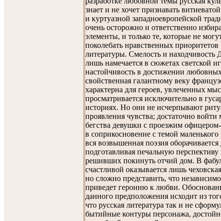
разработке любовной темы русская куль
знает и не хочет признавать витиевато
и куртуазной западноевропейской трад
очень осторожно и ответственно избира
элементы, и только те, которые не могу
поколебать нравственных приоритетов
литературы. Смелость и находчивость 
лишь намечается в сюжетах светской и
настойчивость в достижении любовных 
свойственная галантному веку француз
характерна для героев, увлеченных мыс
просматривается исключительно в гуса
историях. Но они не исчерпывают риту
проявления чувства; достаточно войти
бегства девушки с проезжим офицером
в соприкосновение с темой маленького 
вся возвышенная поэзия оборачивается
подготавливая печальную перспективу 
решивших покинуть отчий дом. В фабул
счастливой оказывается лишь чеховская
но сложно представить, что независимо
приведет героиню к любви. Обоснован
данного предположения исходит из того
что русская литература так и не сформ
бытийные контуры персонажа, достойн