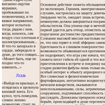
внезапно ощутив
Основное действие сюжета обольщения
мурашки,
из экспозиции. Героиня, заинтригованн
пробежавшие по
слухами, настроилась на защиту девичь
позвоночнику, и то
твердыни чести, ожидает лишь встречи,
вязкое напряжение,
неминуемо должна завершиться посра
которое испытала
обольстителя. Она упоена еще и мечтой
тогда, рядом с ним,
первой удастся дать отпор, отомстить за
когда, казалось, сам
поруганное достоинство предшественн
воздух стал плотным и
Сознание высокой миссии настолько п
наэлектризованным...
ее, что она теряет в этой эйфории сам
И что-то запорхало в
бдительность и слишком поверхностно
сердце, забередило в
возможности объявившегося противник
душе, до того спящих...
не подозревает, что игра уже начата, чт
«Может быть, еще не
сюжета несет гибель ей одной и что все
поздно что-то
приготовления к встрече и поединку на
изменить...»
стадии развития фабулы лишь только в
особый интерес к объекту априорного 
Дуэль
Все словесные и физиогномические
фортификации, интуитивно воздвигну
«Выйдя на крыльцо, я
женским коварством, оказываются
огляделась и щелкнула
неиспользованными, силы, затраченные
кнопкой зонта. Его
сооружение, подтачивают способность 
купол, чуть помедлив,
рассуждать. Донжуаны прекрасно осве
словно лениво
борьбе, происходящей в душе перспект
размышляя, стоит ли