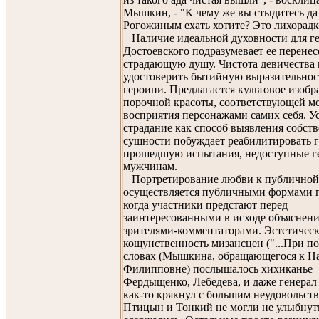
Мышкин, - "К чему же вы стыдитесь да
Рогожиным ехать хотите? Это лихорадка
Наличие идеальной духовности для г
Достоевского подразумевает ее перенес
страдающую душу. Чистота девичества 
удостоверить бытийную выразительнос
героини. Предлагается культовое изоб
порочной красоты, соответствующей м
восприятия персонажами самих себя. У
страдание как способ выявления собст
сущности побуждает реабилитировать 
прошедшую испытания, недоступные г
мужчинам.
Портретирование любви к публично
осуществляется публичными формами 
когда участники предстают перед
заинтересованными в исходе объяснен
зрителями-комментаторами. Эстетическ
кощунственность мизансцен ("...При п
словах (Мышкина, обращающегося к На
Филипповне) послышалось хихиканье
Фердыщенко, Лебедева, и даже генерал 
как-то крякнул с большим неудовольст
Птицын и Тонкий не могли не улыбнуть