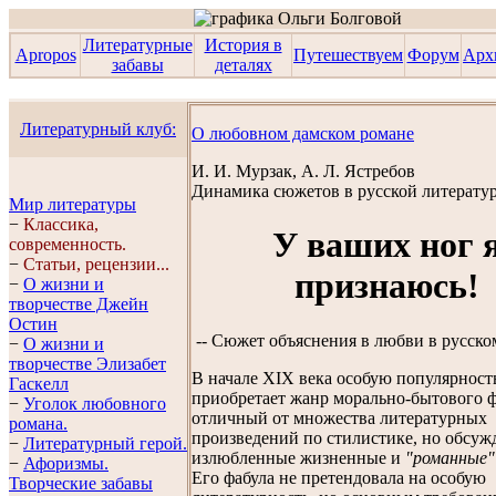
Литературные
История в
Apropos
Путешествуем
Форум
Арх
забавы
деталях
Литературный клуб:
О любовном дамском романе
И. И. Мурзак, А. Л. Ястребов
Динамика сюжетов в русской литератур
Мир литературы
−
Классика,
У ваших ног 
современность.
−
Статьи, рецензии...
признаюсь!
−
О жизни и
творчестве Джейн
Остин
-- Сюжет объяснения в любви в русском
−
О жизни и
творчестве Элизабет
В начале XIX века особую популярност
Гaскелл
приобретает жанр морально-бытового ф
−
Уголок любовного
отличный от множества литературных
романа.
произведений по стилистике, но обсу
−
Литературный герой.
излюбленные жизненные и
"романные"
−
Афоризмы.
Его фабула не претендовала на особую
Творческие забавы