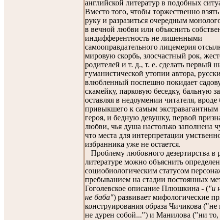
английской литератур в подобных ситу
Вместо того, чтобы торжественно взять
руку и разразиться очередным монолог
в вечной любви или объяснить собств
индифферентность не лишенными
самооправдательного лицемерия отсыл
мировую скорбь, злосчастный рок, жес
родителей и т. д., т. е. сделать первый ш
гуманистической утопии автора, русск
влюбленный поспешно покидает садов
скамейку, парковую беседку, бальную за
оставляя в недоумении читателя, вроде
привыкшего к самым экстравагантным
героя, и бедную девушку, первой приз
любви, чья душа настолько заполнена ч
что места для интерпретации умственн
избранника уже не остается.
Проблему любовного дезертирства в 
литературе можно объяснить определе
социобиологическим статусом персона
пребыванием на стадии постоянных ме
Гоголевское описание Плюшкина - (
"и 
не баба"
) развивает мифологические 
конструирования образа Чичикова ("не 
не дурен собой...") и Манилова ("ни то, 