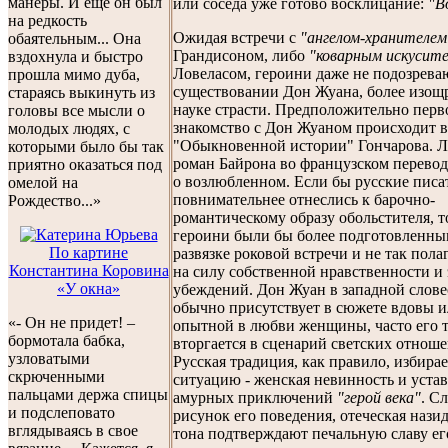
манеры. И еще он был
или соседа уже готово восклицание:
"В
на редкость
Ожидая встречи с
"ангелом-хранителем
обаятельным... Она
Грандисоном, либо
"коварным искусит
вздохнула и быстро
Ловеласом, героини даже не подозрева
прошла мимо дуба,
существовании Дон Жуана, более изощ
стараясь выкинуть из
науке страсти. Предположительно перв
головы все мысли о
знакомство с Дон Жуаном происходит в
молодых людях, с
"Обыкновенной истории" Гончарова. Л
которыми было бы так
роман Байрона во французском перевод
приятно оказаться под
о возлюбленном. Если бы русские писа
омелой на
повнимательнее отнеслись к барочно-
Рождество...»
романтическому образу обольстителя, т
героини были бы более подготовленны
По картине
развязке роковой встречи и не так пола
Константина Коровина
на силу собственной нравственности и
«У окна»
убеждений. Дон Жуан в западной слов
обычно присутствует в сюжете вдовы 
«- Он не придет! –
опытной в любви женщины, часто его 
бормотала бабка,
вторгается в сценарий светских отнош
узловатыми
Русская традиция, как правило, избира
скрюченными
ситуацию - женская невинность и уста
пальцами держа спицы
амурных приключений
"герой века"
. С
и подслеповато
рисунок его поведения, отеческая нази
вглядываясь в свое
тона подтверждают печальную славу ег