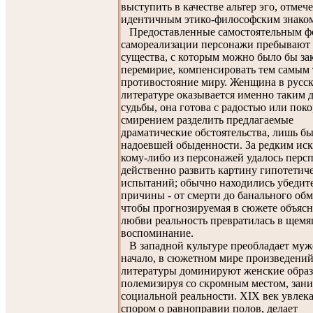
выступить в качестве альтер эго, отме
идентичным этико-философским знако
Предоставленные самостоятельным ф
самореализации персонажи пребывают 
существа, с которым можно было бы за
перемирие, компенсировать тем самым 
противостояние миру. Женщина в русс
литературе оказывается именно таким 
судьбы, она готова с радостью или пок
смирением разделить предлагаемые
драматические обстоятельства, лишь бы
надоевшей обыденности. За редким ис
кому-либо из персонажей удалось перс
действенно развить картину гипотетич
испытаний; обычно находились убеди
причины - от смерти до банального обма
чтобы прогнозируемая в сюжете объясн
любви реальность превратилась в щем
воспоминание.
В западной культуре преобладает муж
начало, в сюжетном мире произведений
литературы доминируют женские образ
полемизируя со скромным местом, зан
социальной реальности. XIX век увлека
спором о равноправии полов, делает