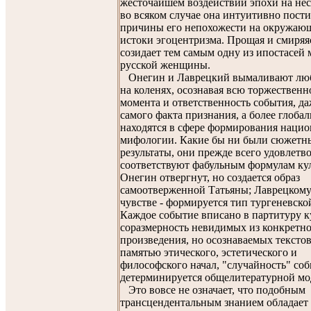
жесточайшем воздействии эпохи на нес
во всяком случае она интуитивно пости
причины его непохожести на окружаю
истоки эгоцентризма. Прощая и смиряя
созидает тем самым одну из ипостасей
русской женщины.
Онегин и Лаврецкий вымаливают люб
на коленях, осознавая всю торжественн
момента и ответственность события, да
самого факта признания, а более глобал
находятся в сфере формирования наци
мифологии. Какие бы ни были сюжетн
результаты, они прежде всего удовлетв
соответствуют фабульным формулам ку
Онегин отвергнут, но создается образ
самоотверженной Татьяны; Лаврецкому
чувстве - формируется тип тургеневско
Каждое событие вписано в партитуру к
соразмерность невидимых из конкретн
произведения, но осознаваемых тексто
памятью этического, эстетического и
философского начал, "случайность" со
детерминируется общелитературной мо
Это вовсе не означает, что подобным
трансцендентальным знанием обладает 