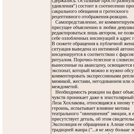
сдержались. Остальные просто разинул
удивления") состоит в соотнесении пр
сакрального обещания и гротескного
рецептивного отображения-реакции.
Самопредставление, не комментируем
присущее объяснению в любви девушке
редактироваться лишь автором, не по
себе озлобленных инсинуаций в адрес 
В сюжете обращения к публичной жен
ситуация выведена из интимной автон
инсценируется в соответствии с фарсо
ритуалом. Порочно-телесное и словесн
вынесенные на авансцену, освещаются 
экспонат, который можно и нужно обсу
комментировать экспрессивными репл
мимикой, жестами, негодованием или 
междометий.
Необходимость реакции на факт объя
чувств проникает даже в эпистолярный
Лиза Хохлакова, относящаяся к иному 
героинь, испытывает влияние мотива
театрального "овнешнения" эмоции, в 
присутствует деталь, об этом свидетел
Экспозиция ее обращения к Алеше отм
традицией жанра (
"...я не могу больше 