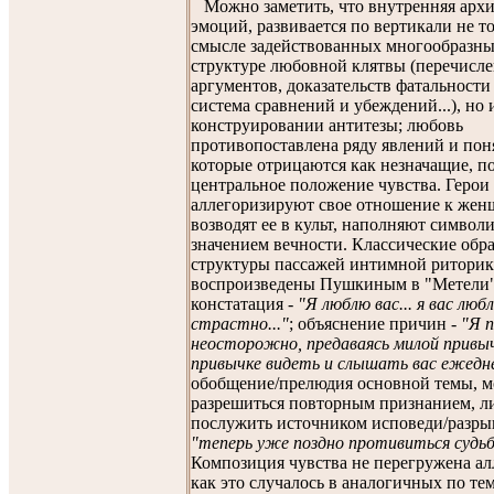
Можно заметить, что внутренняя арх
эмоций, развивается по вертикали не то
смысле задействованных многообразны
структуре любовной клятвы (перечисл
аргументов, доказательств фатальности
система сравнений и убеждений...), но 
конструировании антитезы; любовь
противопоставлена ряду явлений и пон
которые отрицаются как незначащие, п
центральное положение чувства. Герои
аллегоризируют свое отношение к жен
возводят ее в культ, наполняют символ
значением вечности. Классические обр
структуры пассажей интимной ритори
воспроизведены Пушкиным в "Метели"
констатация -
"Я люблю вас... я вас люб
страстно..."
; объяснение причин -
"Я 
неосторожно, предаваясь милой привыч
привычке видеть и слышать вас ежедне
обобщение/прелюдия основной темы, 
разрешиться повторным признанием, л
послужить источником исповеди/разрыв
"теперь уже поздно противиться судьбе
Композиция чувства не перегружена ал
как это случалось в аналогичных по те