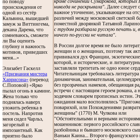
кроме сочинений Сумарокова, которых
по поводу
никогда не раскрывала"
. Далее следует 
происхождения от
важное уточнение, указывающее на отс
одной из сестёр
различий между московской светской 
Кальвина, вышедшей
поместной дворянкой Татьяной Ларино
замуж за Виттингема,
с трудом разбирала русскую печать и, 
декана Дарема, что
ничего по-русски не читала"
.
сомневаюсь, сможете
ли Вы оценить
В России долгое время не было литера
глубину и важность
женщин и о женщинах, поэтому так ак
мотивов, приведших
прививался дух Франции, экзотически
меня...»
которой, и исторические, и литературн
заставляли трепетать не одно юное серд
Элизабет Гаскелл
Читательницам требовалась литература
«Признания мистера
динамичная, занимательная, целомудрен
Харрисона»
(перевод
без прозрачных намеков, обещающая ра
С.Поповой) «Ярко
встречи с настоящим героем романа, а н
пылал огонь в камине.
ходячим словарем прописных истин. Э
Жена только что
ожидания мало восполнялись "Пригож
поднялась наверх
поварихой, или Похождениями разврат
уложить ребенка в
женщины" (1770) М. Чулкова или
постель. Напротив
"Обстоятельными и верными историям
меня сидел Чарльз,
мошенников: первого российского слав
загорелый и
разбойника и бывшего московского сы
импозантный. Как
Ваньки Каина... Второго французског
приятно было