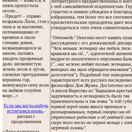
вязание. – Кажется, я
литературного предшественника и кон
опять пропустила
с ней самозабвенной искренностью. Ге
петлю…
страстно и наивно убеждена в благород
- Придет! – упрямо
избранника, тем более что все сентиме
возражала Лили, стоя у
просветительские прецеденты дают во
окна и за высокими,
утвердиться в этих очень сомнительны
потемневшими от
времени и пыли
"Отповедь"
Онегина несет память пуш
стенами домов,
рассуждения с его донжуанской деклар
возвышающихся за
"Чем меньше женщину мы любим, тем 
окном, пытаясь
нравимся мы ей..."
, идентичной жизнен
увидеть прозрачные
мудрости аналогичного персонажа Баль
дали, шелковистую
(
"...нас нежно любят только женщины,
зелень лесов и лугов,
которых мы мало обращаем внимания"
снежные причудливые
долголетия"). Подобный тип поведения
вершины гор,
характеризует всех русских наследнико
жемчужную пену волн
философии Дон Жуана. Достаточно вс
на зыбком голубом
Алексея Вересова из "Барышни-крестья
море...»
задумчивость и нелюдимость были так
привлекательны и так новы "в той губ
Если мы когда-нибудь
первый перед ними явился мрачным и
встретимся вновь
-
разочарованным, первый говорил им об
рассказ с
утраченных радостях и об увядшей сво
продолжением
сверх того носил он черное кольцо с и
мертвой головы"
.
«Даша вздрогнула,