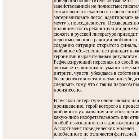
поведения обольстителя оказывается
задействованной не полностью; писате
сознательно отсекается от героев спосо
материализовать логос, адаптировать 
мечту к повседневности. Незавершенно
половинчатость реконструкции донжуа
сюжета в русской литературе приводит
переосмыслению традиции любовного 
созданию ситуации открытого финала, 
любовное объяснение не приводит к 
героинями выразительным результатам.
Рефлексирующий персонаж по своей в
оказывается лишним в гуманистическо
интриги, чувств, убеждаясь в собствен
бесперспективности и неумении убеди
следовать тому, что с таким пафосом б
произнесено.
В русской литературе очень сложно на
произведение, герой которого в процес
любовного ухаживания или объяснения
какую-либо изобретательность или отл
особой изысканностью в достижении ц
Ассортимент поведенческих моделей
влюбленного не отличается фантазией.