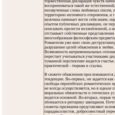
торжественная декларация чувств начи
восприниматься такой же естественной,
неозвученные слова любовных писем, п
территорию интимного откровения, и г
мужчина начинает вести себя иначе, н
опытом публичных декламации, он пер
описывать прелести возлюбленной, а и
отстаивает собственные представления
многообразным философским предмета
Романтизм уже внес свою деструктивн
разрушение целей объяснения в любви.
Возможность матримониальных отноше
перестает учитываться участниками диа
туманной перспективе видится счастье,
практической - тюрьма и ссылка.
В сюжете объяснения прослеживаются 
тенденции. Во-первых, он задается как 
свободы европейских романтических нр
не всегда осуществляется, но в идеале 
моральных обязательств и этических у
видится основной. Во-вторых, порыв ч
облекается в риторику завещания. Почт
сюжеты признания представляют испов
парадаксолистов, добросовестный пере