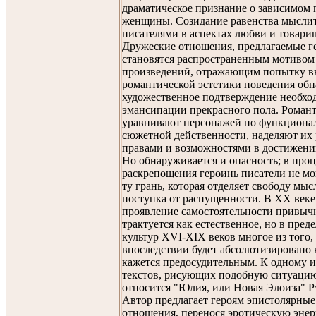
драматическое признание о зависимом
женщины. Созидание равенства мысли
писателями в аспектах любви и товари
Дружеские отношения, предлагаемые г
становятся распространенным мотивом
произведений, отражающим попытку в
романтической эстетики поведения об
художественное подтверждение необхо
эмансипации прекрасного пола. Роман
уравнивают персонажей по функциона
сюжетной действенности, наделяют их
правами и возможностями в достижении
Но обнаруживается и опасность; в про
раскрепощения героинь писатели не мо
ту грань, которая отделяет свободу мыс
поступка от распущенности. В XX век
проявление самостоятельности привыч
трактуется как естественное, но в пред
культур XVI-XIX веков многое из того,
впоследствии будет абсолютизировано 
кажется предосудительным. К одному и
текстов, рисующих подобную ситуаци
относится "Юлия, или Новая Элоиза" Р
Автор предлагает героям эпистолярные
отношения, перенося эротическую эне