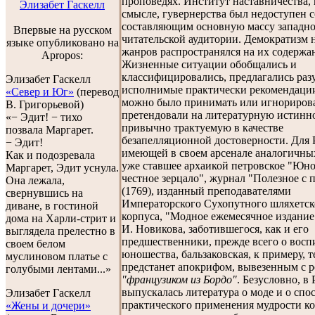
проповедях. Институт наставничества, 
Элизабет Гаскелл
смысле, гувернерства был недоступен 
составляющим основную массу западн
Впервые на русском
читательской аудитории. Демократизм 
языке опубликовано на
жанров распространялся на их содержа
Apropos:
Жизненные ситуации обобщались и
классифицировались, предлагались раз
Элизабет Гаскелл
исполнимые практически рекомендаци
«Север и Юг»
(перевод
можно было принимать или игнорирова
В. Григорьевой)
претендовали на литературную истинно
«− Эдит! − тихо
привычно трактуемую в качестве
позвала Маргарет.
безапелляционной достоверности. Для 
− Эдит!
имеющей в своем арсенале аналогичны
Как и подозревала
уже ставшее архаикой петровское "Юн
Маргарет, Эдит уснула.
честное зерцало", журнал "Полезное с
Она лежала,
(1769), изданный преподавателями
свернувшись на
Императорского Сухопутного шляхетск
диване, в гостиной
корпуса, "Модное ежемесячное издание"
дома на Харли-стрит и
И. Новикова, заботившегося, как и его
выглядела прелестно в
предшественники, прежде всего о вос
своем белом
юношества, бальзаковская, к примеру, 
муслиновом платье с
предстанет апокрифом, вывезенным с 
голубыми лентами...»
"французиком из Бордо"
. Безусловно, в
выпускалась литература о моде и о спо
Элизабет Гаскелл
практического применения мудрости ко
«Жены и дочери»