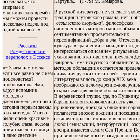
Картуша..." (1779) М. Комарова.
осознавать, что
впервые с
В русской литературе не успевает укор
мальчишеских времён
традиция плутовского романа, нет и об
мы сможем провести
"севильского озорника"
, философская
несколько недель под
наполненность которого много объемн
одной крышей...»
сентиментально-просветительских
персонификаций добра и зла. Отечеств
культура в сравнении с западной поздн
Рассказы
интересоваться описанием ритуальных
Рождественский
ухаживания, в которых так преуспел Д
переполох в Эссексе
Байрона. Тема искусного соблазнителя,
«− Зачем нам омела,
методов обольщения остается за преде
если все равно не с кем
внимания русских писателей: героини 
поцеловаться? −
литературы вплоть до конца XIX века
пробормотала Эми,
изображаются целомудренно-доверчив
вдруг вспомнив
открытыми для любой обольстительной
молодого
В деревенской глуши, где, по Пушкину,
джентльмена, который
барышни звон колокольчика есть уже
сегодня первым заехал
приключение, поездка в ближний горо
в их коттедж. У него
полагается эпохою в жизни и посещени
были очень красивые
оставляет долгое, иногда и вечное вос
голубые глаза, весьма
любой севильский, петербургский "озо
приятные черты лица
воспринимается самим Сен Пре или Ве
и явно светские
при виде необычного и загадочного по