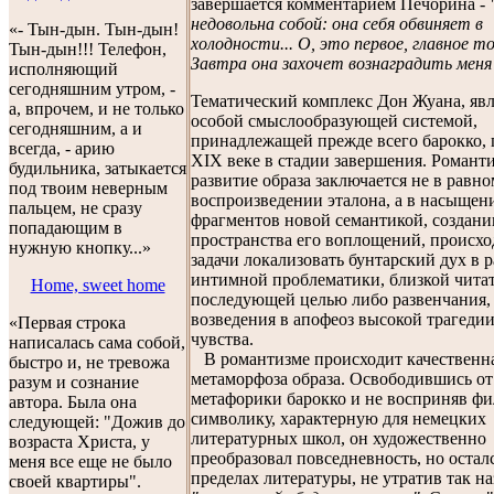
завершается комментарием Печорина -
недовольна собой: она себя обвиняет в
«- Тын-дын. Тын-дын!
холодности... О, это первое, главное 
Тын-дын!!! Телефон,
Завтра она захочет вознаградить меня
исполняющий
сегодняшним утром, -
Тематический комплекс Дон Жуана, явл
а, впрочем, и не только
особой смыслообразующей системой,
сегодняшним, а и
принадлежащей прежде всего барокко, 
всегда, - арию
XIX веке в стадии завершения. Романт
будильника, затыкается
развитие образа заключается не в равн
под твоим неверным
воспроизведении эталона, а в насыщен
пальцем, не сразу
фрагментов новой семантикой, создани
попадающим в
пространства его воплощений, происхо
нужную кнопку...»
задачи локализовать бунтарский дух в 
интимной проблематики, близкой читат
Home, sweet home
последующей целью либо развенчания,
возведения в апофеоз высокой трагеди
«Первая строка
чувства.
написалась сама собой,
В романтизме происходит качественн
быстро и, не тревожа
метаморфоза образа. Освободившись от
разум и сознание
метафорики барокко и не восприняв ф
автора. Была она
символику, характерную для немецких
следующей: "Дожив до
литературных школ, он художественно
возраста Христа, у
преобразовал повседневность, но остал
меня все еще не было
пределах литературы, не утратив так н
своей квартиры".