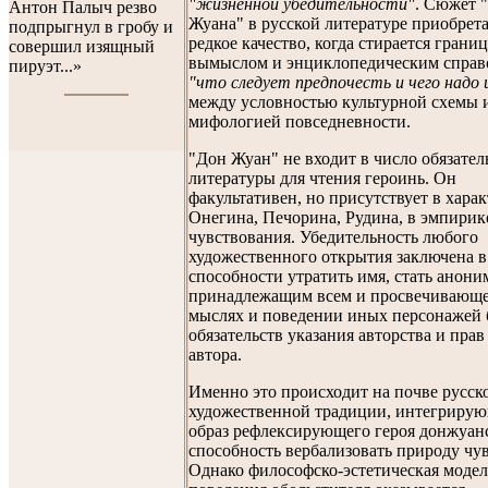
"жизненной убедительности"
. Сюжет 
Антон Палыч резво
Жуана" в русской литературе приобрета
подпрыгнул в гробу и
редкое качество, когда стирается грани
совершил изящный
вымыслом и энциклопедическим спра
пируэт...»
"что следует предпочесть и чего надо 
между условностью культурной схемы 
мифологией повседневности.
"Дон Жуан" не входит в число обязате
литературы для чтения героинь. Он
факультативен, но присутствует в харак
Онегина, Печорина, Рудина, в эмпирик
чувствования. Убедительность любого
художественного открытия заключена в
способности утратить имя, стать анони
принадлежащим всем и просвечивающе
мыслях и поведении иных персонажей 
обязательств указания авторства и прав
автора.
Именно это происходит на почве русск
художественной традиции, интегрирую
образ рефлексирующего героя донжуа
способность вербализовать природу чув
Однако философско-эстетическая модел