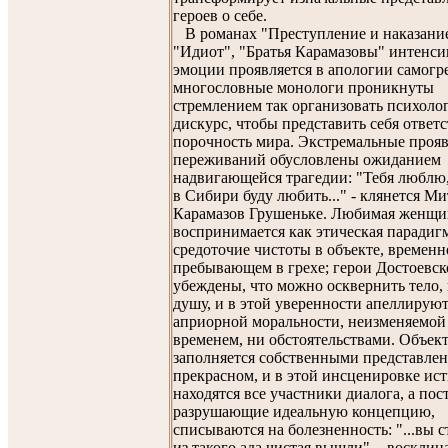
героев о себе.
В романах "Преступление и наказание
"Идиот", "Братья Карамазовы" интенси
эмоции проявляется в апологии самогр
многословные монологи проникнуты
стремлением так организовать психоло
дискурс, чтобы представить себя ответ
порочность мира. Экстремальные проя
переживаний обусловлены ожиданием
надвигающейся трагедии: "Тебя люблю, 
в Сибири буду любить..." - клянется Ми
Карамазов Грушеньке. Любимая женщи
воспринимается как этическая парадиг
средоточие чистоты в объекте, временн
пребывающем в грехе; герои Достоевск
убеждены, что можно осквернить тело, 
душу, и в этой уверенности апеллируют
априорной моральности, неизменяемой
временем, ни обстоятельствами. Объек
заполняется собственными представле
прекрасном, и в этой инсценировке ис
находятся все участники диалога, а пос
разрушающие идеальную концепцию,
списываются на болезненность: "...вы с
из такого ада чистая вышли", - восклиц