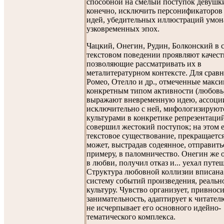
способной на смелый поступок девушки
конечно, исключить персонификаторов
идей, убедительных иллюстраций умон
узковременных эпох.
Чацкий, Онегин, Рудин, Болконский в 
текстовом поведении проявляют качест
позволяющие рассматривать их в
металитературном контексте. Для сравн
Ромео, Отелло и др., отмеченные макс
конкретным типом активности (любовь,
выражают вневременную идею, ассоци
исключительно с ней, мифологизируют
культурами в конкретике репрезентаци
совершил жестокий поступок; на этом 
текстовое существование, прекращается
может, выстрадав содеянное, отправитьс
примеру, в паломничество. Онегин же 
в любви, получил отказ и... уехал путе
Структура любовной коллизии вписан
систему событий произведения, реальн
культуру. Чувство организует, привнос
занимательность, адаптирует к читател
не исчерпывает его основного идейно-
тематического комплекса.