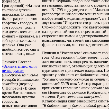
книги и журналы подобного толка осн
(перевод В.
на западных представлениях о предмет
Григорьевой) «Начнем
века. В 1795 году увидел свет "Магазин
со старой детской
распространения общеполезных знаний
присказки. В стране
изобретений с модным журналом", а в 1
было графство, в том
двухтомник "Искусство сохранять крас
графстве - городок, в
Сложно предположить, что категорич
том городке - дом, в
назидательный тон их, пересыпанный
том доме - комната, а в
старославянизмами и адаптированными
комнате – кроватка, а в
нравственных читателей завуалирован
той кроватке лежала
фривольностями, мог стать девическим
девочка. Она уже
пробудилась ото сна и
Пушкин в "Рославлеве" описывает соб
хотела встать, но...»
года. Отец героини
"...был ветрен и пр
дает возможность подозревать наличие 
Элизабет Гаскелл
библиотеке книг, отвечающих далеко н
«Занимательно, если
пуританским привычкам владельца. П
не выдумки»
хранит у себя ключ от библиотеки отца,
(Выдержки из письма
"большею частию состояла из сочинен
Ричарда Виттингема,
писателей XVIII века"
. Автор вкратце 
эсквайра)
(перевод
круг чтения героини:
"Французская сло
С.Поповой) «В своё
от Монтескье до романов Кребильона, 
время Вас настолько
знакома. Руссо знала она наизусть"
.
позабавило чувство
Каталогизация книг завершается симпт
гордости,
"В библиотеке не было ни одной русской
испытываемое мною