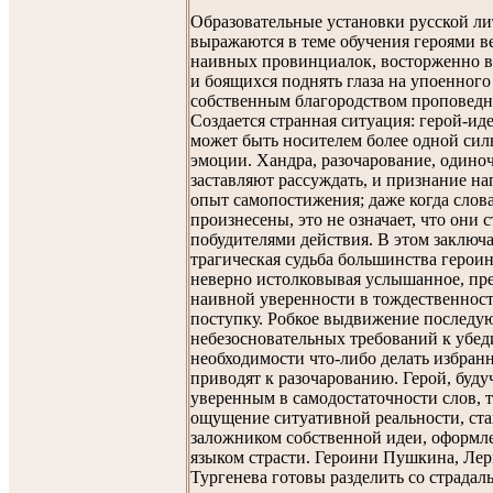
Образовательные установки русской л
выражаются в теме обучения героями в
наивных провинциалок, восторженно
и боящихся поднять глаза на упоенного
собственным благородством проповедн
Создается странная ситуация: герой-ид
может быть носителем более одной сил
эмоции. Хандра, разочарование, одино
заставляют рассуждать, и признание н
опыт самопостижения; даже когда слов
произнесены, это не означает, что они 
побудителями действия. В этом заключа
трагическая судьба большинства героин
неверно истолковывая услышанное, пр
наивной уверенности в тождественност
поступку. Робкое выдвижение последу
небезосновательных требований к убе
необходимости что-либо делать избран
приводят к разочарованию. Герой, буду
уверенным в самодостаточности слов, т
ощущение ситуативной реальности, ста
заложником собственной идеи, оформл
языком страсти. Героини Пушкина, Лер
Тургенева готовы разделить со страдал