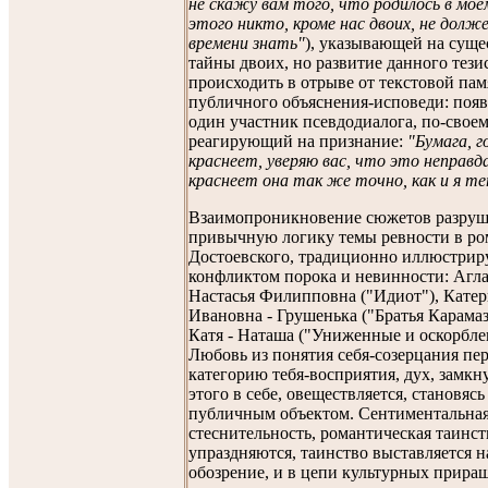
не скажу вам того, что родилось в моем
этого никто, кроме нас двоих, не долж
времени знать"
), указывающей на суще
тайны двоих, но развитие данного тези
происходить в отрыве от текстовой пам
публичного объяснения-исповеди: появ
один участник псевдодиалога, по-свое
реагирующий на признание:
"Бумага, г
краснеет, уверяю вас, что это неправд
краснеет она так же точно, как и я те
Взаимопроникновение сюжетов разруш
привычную логику темы ревности в ро
Достоевского, традиционно иллюстри
конфликтом порока и невинности: Агла
Настасья Филипповна ("Идиот"), Кате
Ивановна - Грушенька ("Братья Карамаз
Катя - Наташа ("Униженные и оскорбле
Любовь из понятия себя-созерцания пер
категорию тебя-восприятия, дух, замкн
этого в себе, овеществляется, становясь
публичным объектом. Сентиментальна
стеснительность, романтическая таинс
упраздняются, таинство выставляется н
обозрение, и в цепи культурных прира