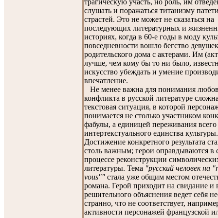
трагическую участь, но роль, им отведен
слушать и поражаться титанизму патет
страстей. Это не может не сказаться на
последующих литературных и жизнен
историях, когда в 60-е годы в моду кул
повседневности вошло бегство девушек
родительского дома с актерами. Им (ак
лучше, чем кому бы то ни было, извест
искусство убеждать и умение производ
впечатление.
Не менее важна для понимания любо
конфликта в русской литературе сложн
текстовая ситуация, в которой персона
понимается не столько участником кон
фабулы, а единицей переживания всего
интертекстуального единства культуры.
Достижение конкретного результата ста
столь важным; герои оправдываются в 
процессе реконструкции символически
литературы. Тема
"русский человек на "
vous""
стала уже общим местом отечест
романа. Герой приходит на свидание и 
решительного объяснения ведет себя н
странно, что не соответствует, наприме
активности персонажей французской и