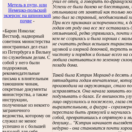
учил ее отец, а говорить по-французск
Метель в пути, или
Успехи ее были далеко не блестящими, 
Немецко-польский
отлынивала от занятий как только мо
экзерсис на шпионской
это был за странный, необъяснимый х
почве
-
При всех признаках испорченности, к 
годам от роду она все же оставалась 
«Барон Николас
отзывчивой, редко упрямилась, почти н
Вестхоф, надворный
кем не ссорилась и была хороша с мал
советник министерства
не считать редких вспышек тиранств
иностранных дел ехал
шумной и озорной девочкой, терпеть н
из Петербурга в Вильну
чистоту и порядок и больше всего на 
по служебным делам. С
любила скатываться по зеленому склон
собой у него были
позади дома.
подорожная,
рекомендательные
Такой была Кэтрин Морланд в десять 
письма к влиятельным
пятнадцати годам впечатление, котор
тамошним чинам,
производила на окружающих, стало по
секретные документы
исправляться. Она начала завивать во
министерства, а также
подумывать о балах. Ее внешность ул
инструкции,
лицо округлилось и посвежело, глаза с
полученные из некоего
выразительными, а фигура - соразмерн
заграничного
перестала быть грязнулей и научилась
ведомства, которому он
собой, превратившись в опрятную и м
служил не менее
девушку... "Кэтрин начинает выглядет
успешно и с большей
недурно - она становится почти хорош
выгодой для себя,