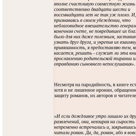
вполне счастливую совместную жизнь 
соответственно двадцати шести и
восемнадцати лет не так уж плохо. И
признаваясь в своем убеждении, что
неблаговидное вмешательство генерала
конечном счете, не повредившее их бл
было для них даже полезным, заставив
узнать друг друга, и укрепив их взаимн
привязанность, я предоставляю тем, к
касается, решить - служит ли эта кни
прославлению родительской тирании и
оправданию сыновнего непослушания»
.
Несмотря на пародийность, в книге ест
хотя и не лишенное иронии, обращени
защиту романов, их авторов и читателе
«И если дождливое утро лишало их др
развлечений, они, невзирая на сырость 
непременно встречались и, закрывшись
читали роман. Да, да, роман, ибо я вовс