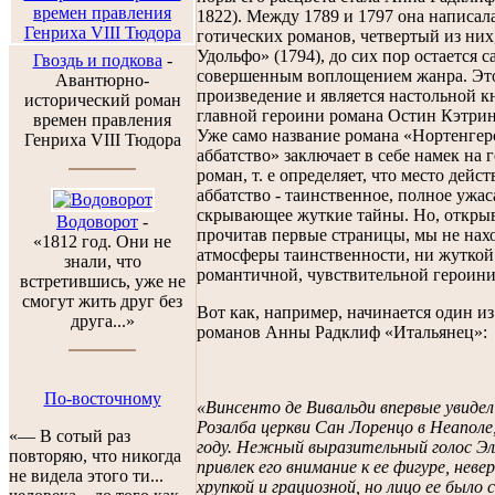
1822). Между 1789 и 1797 она написал
готических романов, четвертый из ни
Удольфо» (1794), до сих пор остается 
Гвоздь и подкова
-
совершенным воплощением жанра. Эт
Авантюрно-
произведение и является настольной к
исторический роман
главной героини романа Остин Кэтри
времен правления
Уже само название романа «Нортенгер
Генриха VIII Тюдора
аббатство» заключает в себе намек на 
роман, т. е определяет, что место дейст
аббатство - таинственное, полное ужас
скрывающее жуткие тайны. Но, откры
Водоворот
-
прочитав первые страницы, мы не нах
«1812 год. Они не
атмосферы таинственности, ни жуткой
знали, что
романтичной, чувствительной героини
встретившись, уже не
смогут жить друг без
Вот как, например, начинается один и
друга...»
романов Анны Радклиф «Итальянец»:
По-восточному
«Винсенто де Вивальди впервые увидел
Розалба церкви Сан Лоренцо в Неаполе,
«— В сотый раз
году. Нежный выразительный голос Э
повторяю, что никогда
привлек его внимание к ее фигуре, нев
не видела этого ти...
хрупкой и грациозной, но лицо ее было