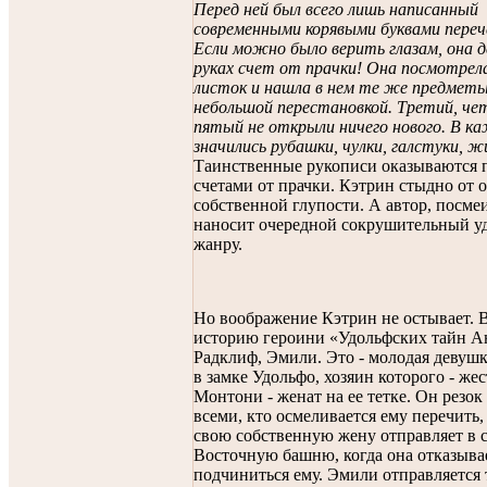
Перед ней был всего лишь написанный
современными корявыми буквами перече
Если можно было верить глазам, она 
руках счет от прачки! Она посмотрела
листок и нашла в нем те же предметы
небольшой перестановкой. Третий, че
пятый не открыли ничего нового. В ка
значились рубашки, чулки, галстуки, 
Таинственные рукописи оказываются
счетами от прачки. Кэтрин стыдно от 
собственной глупости. А автор, посмеи
наносит очередной сокрушительный у
жанру.
Но воображение Кэтрин не остывает.
историю героини «Удольфских тайн 
Радклиф, Эмили. Это - молодая девушк
в замке Удольфо, хозяин которого - же
Монтони - женат на ее тетке. Он резок 
всеми, кто осмеливается ему перечить,
свою собственную жену отправляет в
Восточную башню, когда она отказыва
подчиниться ему. Эмили отправляется 