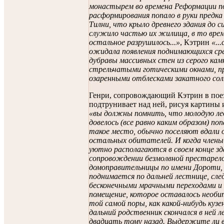
монастырем во времена Реформации по
расформирования попало в руки предка
Тилни, что крыло древнего здания до с
служило частью их жилища, в то время
остальное разрушилось...»
, Кэтрин
«..
ожидала появления поднимающихся ср
дубравы массивных стен из серого кам
стрельчатыми готическими окнами, п
озаренными отблесками закатного со
Генри, сопровождающий Кэтрин в пое
подтрунивает над ней, рисуя картины 
«вы должны помнить, что молодую ле
довелось (все равно каким образом) по
такое место, обычно поселяют вдали 
остальных обитателей. И когда члены
уютно располагаются в своем конце зда
сопровождении безмолвной престарел
домоправительницы по имени Дороти,
поднимается по дальней лестнице, сле
бесконечными мрачными переходами и
помещение, которое оставалось необ
той самой поры, как какой-нибудь кузе
дальний родственник скончался в ней л
двадцать тому назад. Выдержите ли 