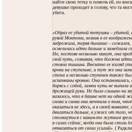
найти свою тетку и помочь ей, но вне
девушке приходит в голову, что та мог
убита.
«Образ ее убитой тетушки – убитой,
рукой Монтони, возник в ее воображен
задрожала, теряя дыхание – сожалея,
осмелилась идти дальше и замедлила с
Но, постояв несколько минут, она пр
свой путь, сознавая, что должна идти
стояла тишина. Внезапно ее взгляд упа
крови на ступеньке, и тут же она зам
стена и несколько ступенек также бы
испачканы кровью. Она остановилась, 
борясь с собой, лампа чуть не выпала и
дрожащей руки. Не было слышно ни зв
казалось, что в башне нет ни одной ж
снова и снова она мечтала о том, что
оказаться не здесь, а в своей комнате
двигаться дальше, в ужасе от того,
столкнуться с каким-то жутким зрели
в силах сейчас, когда она была столь бл
отказаться от своих усилий».
( Радкл