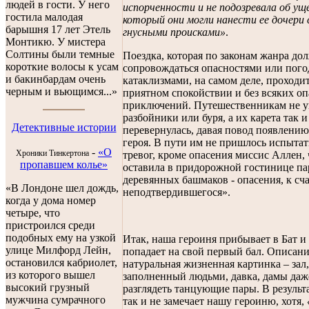
людей в гости. У него
испорченности и не подозревала об ущ
гостила малодая
который они могли нанести ее дочери 
барышня 17 лет Этель
гнусными происками»
.
Монтикю. У мистера
Солтины были темные
Поездка, которая по законам жанра до
короткие волосы к усам
сопровождаться опасностями или пог
и бакинбардам очень
катаклизмами, на самом деле, проходи
черным и вьющимся...»
приятном спокойствии и без всяких о
приключений. Путешественникам не 
разбойники или буря, а их карета так и
Детективные истории
перевернулась, давая повод появлению
героя. В пути им не пришлось испыта
-
«O
Хроники Тинкертона
тревог, кроме опасения миссис Аллен, 
пропавшем колье»
оставила в придорожной гостинице па
деревянных башмаков - опасения, к сч
«В Лондоне шел дождь,
неподтвердившегося».
когда у дома номер
четыре, что
пристроился среди
подобных ему на узкой
Итак, наша героиня прибывает в Бат и
улице Милфорд Лейн,
попадает на свой первый бал. Описани
остановился кабриолет,
натуральная жизненная картинка – зал,
из которого вышел
заполненный людьми, давка, дамы даж
высокий грузный
разглядеть танцующие пары. В результ
мужчина сумрачного
так и не замечает нашу героиню, хотя,