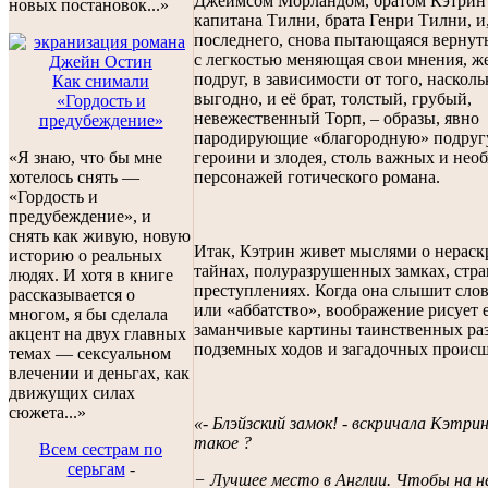
Джеймсом Морландом, братом Кэтрин
новых постановок...»
капитана Тилни, брата Генри Тилни, и
последнего, снова пытающаяся вернут
с легкостью меняющая свои мнения, ж
подруг, в зависимости от того, насколь
Как снимали
выгодно, и её брат, толстый, грубый,
«Гордость и
невежественный Торп, – образы, явно
предубеждение»
пародирующие «благородную» подруг
героини и злодея, столь важных и нео
«Я знаю, что бы мне
персонажей готического романа.
хотелось снять —
«Гордость и
предубеждение», и
снять как живую, новую
Итак, Кэтрин живет мыслями о нерас
историю о реальных
тайнах, полуразрушенных замках, стр
людях. И хотя в книге
преступлениях. Когда она слышит слов
рассказывается о
или «аббатство», воображение рисует 
многом, я бы сделала
заманчивые картины таинственных ра
акцент на двух главных
подземных ходов и загадочных происш
темах — сексуальном
влечении и деньгах, как
движущих силах
сюжета...»
«- Блэйзский замок! - вскричала Кэтри
такое ?
Всем сестрам по
серьгам
-
− Лучшее место в Англии. Чтобы на н