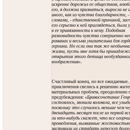
искренне дорожил ее обществом, влюб
его, я должна признаться, выросла не и
иного, как из чувства благодарности, -
словами, - единственной причиной, за
его серьезно к ней приглядеться, была
в ее привязанности к нему. Подобная
разновидность чувства совершенно не
романах и весьма унизительна для гор
героини. Но если она так же необычна
жизни, пусть мне хотя бы принадлеж
открытия этого детища необузданно
воображения»
.
Счастливый конец, но все ожидаемые,
приключения свелись к решению жите
материальных проблем, преодолению 
предубеждения:
«Бракосочетание Генр
состоялось, звонили колокола, все улыб
поскольку это случилось меньше чем че
двенадцать месяцев после их первой вс
ли кто-нибудь скажет, что все огорч
промедления, вызванные жестокостью 
заставили их страдать чересчур долг