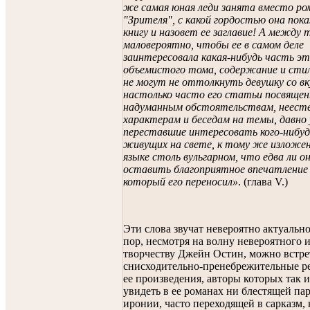
же самая юная леди занята вместо р
"Зрителя", с какой гордостью она по
книгу и назовет ее заглавие! А между 
маловероятно, чтобы ее в самом деле
заинтересовала какая-нибудь часть эт
объемистого тома, содержание и сти
не могут не оттолкнуть девушку со вку
настолько часто его статьи посвяще
надуманным обстоятельствам, неест
характерам и беседам на темы, давно
переставшие интересовать кого-нибуд
живущих на свете, к тому же изложе
языке столь вульгарном, что едва ли 
оставить благоприятное впечатление о
который его переносил»
. (глава V.)
Эти слова звучат невероятно актуально
пор, несмотря на волну невероятного и
творчеству Джейн Остин, можно встре
снисходительно-пренебрежительные р
ее произведения, авторы которых так и
увидеть в ее романах ни блестящей па
иронии, часто переходящей в сарказм,