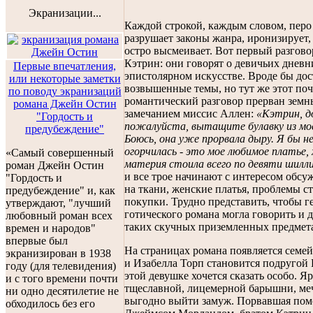
Экранизации...
Каждой строкой, каждым словом, перо
разрушает законы жанра, иронизирует, 
остро высмеивает. Вот первый разгов
Кэтрин: они говорят о девичьих дневн
Первые впечатления,
эпистолярном искусстве. Вроде бы до
или некоторые заметки
возвышенные темы, но тут же этот по
по поводу экранизаций
романтический разговор прерван зем
романа Джейн Остин
замечанием миссис Аллен:
«Кэтрин, д
"Гордость и
пожалуйста, вытащите булавку из мое
предубеждение"
Боюсь, она уже прорвала дыру. Я бы н
огорчилась - это мое любимое платье,
«Самый совершенный
материя стоила всего по девяти шилли
роман Джейн Остин
и все трое начинают с интересом обсу
"Гордость и
на ткани, женские платья, проблемы с
предубеждение" и, как
покупки. Трудно представить, чтобы г
утверждают, "лучший
готического романа могла говорить и д
любовный роман всех
таких скучных приземленных предмет
времен и народов"
впервые был
На страницах романа появляется семей
экранизирован в 1938
и Изабелла Торп становится подругой
году (для телевидения)
этой девушке хочется сказать особо. 
и с того времени почти
тщеславной, лицемерной барышни, м
ни одно десятилетие не
выгодно выйти замуж. Порвавшая пом
обходилось без его