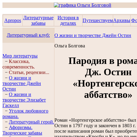
Литературные
История в
Apropos
Путешествуем
Архивы
Фо
забавы
деталях
Литературный клуб:
О жизни и творчестве Джейн Остин
Ольга Болгова
Мир литературы
Пародия в ром
−
Классика,
современность.
Дж. Остин
−
Статьи, рецензии...
−
О жизни и
«Нортенгерск
творчестве Джейн
Остин
аббатство»
−
О жизни и
творчестве Элизабет
Гaскелл
−
Уголок любовного
романа.
Роман «Нортенгерское аббатство» был
−
Литературный герой.
Остин в 1797 году и закончен в 1803 г.
−
Афоризмы.
после написания роман был приобрете
Творческие забавы
издательством «Кросби и К», но по н