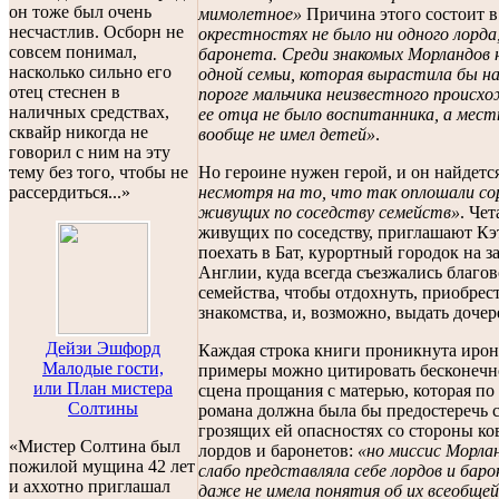
он тоже был очень
мимолетное»
Причина этого состоит в
несчастлив. Осборн не
окрестностях не было ни одного лорда
совсем понимал,
баронета. Среди знакомых Морландов 
насколько сильно его
одной семьи, которая вырастила бы на
отец стеснен в
пороге мальчика неизвестного происхо
наличных средствах,
ее отца не было воспитанника, а мест
сквайр никогда не
вообще не имел детей»
.
говорил с ним на эту
Но героине нужен герой, и он найдетс
тему без того, чтобы не
несмотря на то, что так оплошали со
рассердиться...»
живущих по соседству семейств»
. Че
живущих по соседству, приглашают К
поехать в Бат, курортный городок на з
Англии, куда всегда съезжались благо
семейства, чтобы отдохнуть, приобрес
знакомства, и, возможно, выдать дочер
Дейзи Эшфорд
Каждая строка книги проникнута ирон
Малодые гости,
примеры можно цитировать бесконечн
или План мистера
сцена прощания с матерью, которая по
Солтины
романа должна была бы предостеречь 
грозящих ей опасностях со стороны к
«Мистер Солтина был
лордов и баронетов:
«но миссис Морла
пожилой мущина 42 лет
слабо представляла себе лордов и бар
и аххотно приглашал
даже не имела понятия об их всеобщей