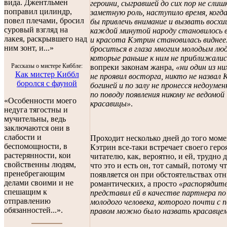
вида. Джентльмен
героини, сыгравшей до сих пор не слиш
поправил цилиндр,
заметную роль, наступило время, когда
повел плечами, бросил
бы привлечь внимание и вызвать восхи
суровый взгляд на
каждой минутой народу становилось в
лакея, раскрывшего над
и красота Кэтрин становилась виднее
ним зонт, и...»
броситься в глаза многим молодым лю
которые раньше к ним не приближалис
Рассказы о мистере Киббле:
вопреки законам жанра,
«ни один из н
Как мистер Киббл
не проявил восторга, никто не назвал
боролся с фауной
богиней и по залу не пронесся недоуме
по поводу появления никому не ведомой
«Особенности моего
красавицы»
.
недуга тягостны и
мучительны, ведь
заключаются они в
слабости и
Проходит несколько дней до того моме
беспомощности, в
Кэтрин все-таки встречает своего героя
растерянности, кои
читателю, как, вероятно, и ей, трудно д
свойственны людям,
что это и есть он, тот самый, потому ч
пренебрегающим
появляется он при обстоятельствах от
делами своими и не
романтических, а просто
«распорядите
спешащим к
представил ей в качестве партнера п
отправлению
молодого человека, которого почти с 
обязанностей...».
правом можно было назвать красавце