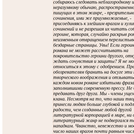
собираюсь следовать неблагородному 
неразумному обычаю, распространенно
пишущих в этом жанре, - презритель
сочинения, ими же приумножаемые, -
присоединяясь к злейшим врагам и хул
сочинений и не разрешая их читать с
героине, которая, случайно раскрыв ро
неизменным отвращением перелистыв
бездарные страницы. Увы! Если героин
романа не может рассчитывать на
покровительство героини другого, отк
ждать сочувствия и защиты? Я не мо
относиться к этому с одобрением. П
обозревателям бранить на досуге эти
творческого воображения и отзывать
каждом новом романе избитыми фраза
заполнившими современную прессу. Не
предавать друг друга. Мы - члены уще
клана. Несмотря на то, что наши тво
принесли людям больше глубокой и под
радости, чем созданные любой другой
литературной корпорацией в мире, ни 
литературный жанр не подвергался т
нападкам. Чванство, невежество и м
число наших врагов почти равным чис