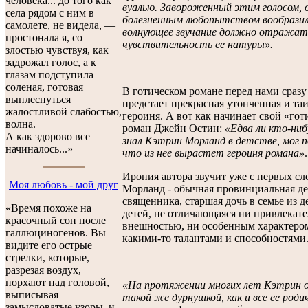
человека... до того как
вуалью. Завороженный этим голосом, 
села рядом с ним в
болезненным любопытством вообразил
самолете, не видела, —
волнующее звучание должно отражат
простонала я, со
чувствительность ее натуры».
злостью чувствуя, как
задрожал голос, а к
глазам подступила
соленая, готовая
В готическом романе перед нами сразу
выплеснуться
предстает прекрасная утонченная и та
жалостливой слабостью,
героиня. А вот как начинает свой «го
волна.
роман Джейн Остин:
«Едва ли кто-ниб
А как здорово все
знал Кэтрин Морланд в детстве, мог 
начиналось...»
что из нее вырастет героиня романа»
.
Ирония автора звучит уже с первых сл
Моя любовь - мой друг
Морланд - обычная провинциальная де
священника, старшая дочь в семье из д
«Время похоже на
детей, не отличающаяся ни привлекат
красочный сон после
внешностью, ни особенным характеро
галлюциногенов. Вы
какими-то талантами и способностями
видите его острые
стрелки, которые,
разрезая воздух,
порхают над головой,
«На протяжении многих лет Кэтрин 
выписывая
такой же дурнушкой, как и все ее роди
замысловатые узоры, и