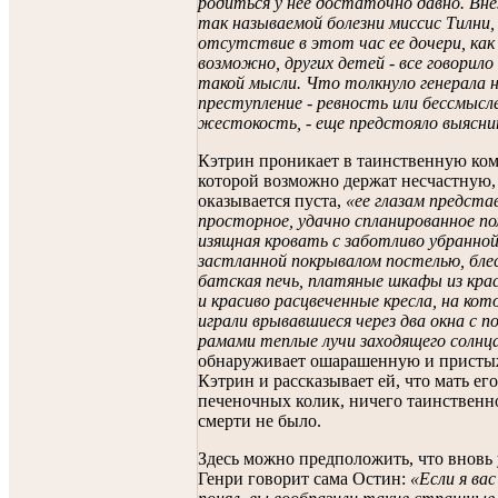
родиться у нее достаточно давно. Вне
так называемой болезни миссис Тилни,
отсутствие в этот час ее дочери, как 
возможно, других детей - все говорило 
такой мысли. Что толкнуло генерала 
преступление - ревность или бессмысл
жестокость, - еще предстояло выясн
Кэтрин проникает в таинственную ком
которой возможно держат несчастную,
оказывается пуста,
«ее глазам предста
просторное, удачно спланированное п
изящная кровать с заботливо убранной
застланной покрывалом постелью, бл
батская печь, платяные шкафы из крас
и красиво расцвеченные кресла, на кот
играли врывавшиеся через два окна с 
рамами теплые лучи заходящего солнц
обнаруживает ошарашенную и прист
Кэтрин и рассказывает ей, что мать его
печеночных колик, ничего таинственно
смерти не было.
Здесь можно предположить, что вновь
Генри говорит сама Остин:
«Если я вас