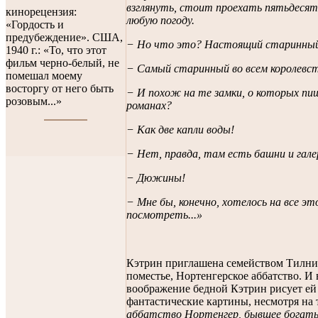
взглянуть, стоит проехать пятьдесят
кинорецензия:
любую погоду.
«Гордость и
предубеждение». США,
− Но что это? Настоящий старинный
1940 г.: «То, что этот
фильм черно-белый, не
− Самый старинный во всем королевст
помешал моему
восторгу от него быть
− И похож на те замки, о которых пи
розовым...»
романах?
− Как две капли воды!
− Нет, правда, там есть башни и гале
− Дюжины!
− Мне бы, конечно, хотелось на все эт
посмотреть...»
Кэтрин приглашена семейством Тилни
поместье, Нортенгерское аббатство. И
воображение бедной Кэтрин рисует ей
фантастические картины, несмотря на 
аббатство Нортенгер, бывшее богат