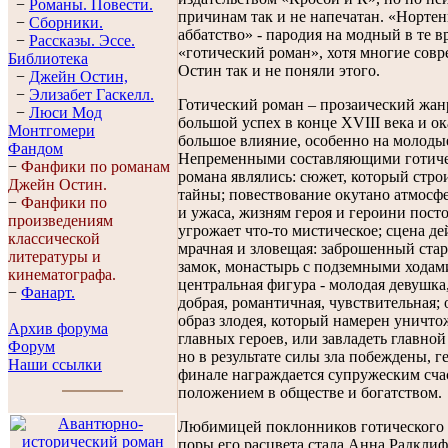
−
Романы. Повести.
причинам так и не напечатан. «Нортен
−
Сборники.
аббатство» - пародия на модный в те в
−
Рассказы. Эссe.
«готический роман», хотя многие сов
Библиотека
Остин так и не поняли этого.
−
Джейн Остин,
−
Элизабет Гaскелл.
Готический роман – прозаический жа
−
Люси Мод
большой успех в конце ХVIII века и 
Монтгомери
большое влияние, особенно на молоды
Фандом
Непременными составляющими готиче
−
Фанфики по романам
романа являлись: сюжет, который стро
Джейн Остин.
тайны; повествование окутано атмосфе
−
Фанфики по
и ужаса, жизням героя и героини пост
произведениям
угрожает что-то мистическое; сцена де
классической
мрачная и зловещая: заброшенный ст
литературы и
замок, монастырь с подземными ходам
кинематографа.
центральная фигура - молодая девушка,
−
Фанарт.
добрая, романтичная, чувствительная; 
образ злодея, который намерен уничто
Архив форума
главных героев, или завладеть главной
Форум
но в результате силы зла побеждены, г
Наши ссылки
финале награждается супружеским сча
положением в обществе и богатством.
Любимицей поклонников готического
поры его расцвета стала Анна Радклиф