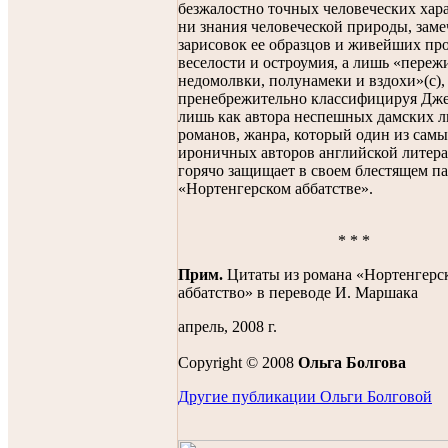
безжалостно точных человеческих хар
ни знания человеческой природы, зам
зарисовок ее образцов и живейших пр
веселости и остроумия, а лишь «переж
недомолвки, полунамеки и вздохи»(с),
пренебрежительно классифицируя Дж
лишь как автора неспешных дамских 
романов, жанра, который один из сам
ироничных авторов английской литера
горячо защищает в своем блестящем п
«Нортенгерском аббатстве».
* * *
Прим.
Цитаты из романа «Нортенгерс
аббатство» в переводе И. Маршака
апрель, 2008 г.
Copyright © 2008
Ольга Болгова
Другие публикации Ольги Болговой