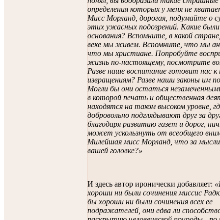
понял, вы вообразили такие страшные 
определения которых у меня не хватае
Мисс Морланд, дорогая, подумайте о 
этих ужасных подозрений. Какие были 
основания? Вспомните, в какой стране,
веке мы живем. Вспомните, что мы ан
что мы христиане. Попробуйте воспр
жизнь по-настоящему, посмотрите вок
Разве наше воспитание готовит нас к
извращениям? Разве наши законы им 
Могли бы они остаться незамеченными
в которой печать и общественная дея
находятся на таком высоком уровне, гд
добровольно подглядывают друг за друг
благодаря развитию газет и дорог, ни
может ускользнуть от всеобщего вни
Милейшая мисс Морланд, что за мысли
вашей головке?»
И здесь автор иронически добавляет:
«
хороши ни были сочинения миссис Радк
бы хороши ни были сочинения всех ее
подражателей, они едва ли способств
раскрытию человеческой природы - по 