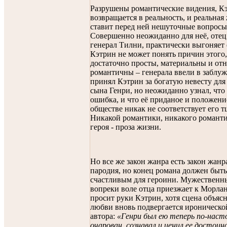
Разрушены романтические видения, К
возвращается в реальность, и реальная
ставит перед ней нешуточные вопросы
Совершенно неожиданно для неё, отец
генерал Тилни, практически выгоняет 
Кэтрин не может понять причин этого
достаточно просты, материальны и от
романтичны – генерала ввели в заблуж
принял Кэтрин за богатую невесту для
сына Генри, но неожиданно узнал, что
ошибка, и что её приданое и положени
обществе никак не соответствует его 
Никакой романтики, никакого романт
героя - проза жизни.
Но все же закон жанра есть закон жанра
пародия, но конец романа должен быть
счастливым для героини. Мужественн
вопреки воле отца приезжает к Морла
просит руки Кэтрин, хотя сцена объяс
любви вновь подвергается ироническо
автора:
«Генри был ею теперь по-нас
очарован, сознавал и ценил ее достоин