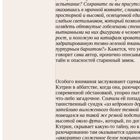
испытание? Сохраните ли вы присутс
оказавшись в мрачной комнате, слишк
просторной и высокой, освещенной ед
слабым светильником, который позвол
оглядеть обтянутые гобеленами стены
вытканными на них фигурами в челове
рост, и похожую на катафалк кровать
задрапированную темно-зеленой ткань
пурпурным бархатом?»
Кажется, что у
говорит сама автор, иронично описыв
тайн и опасностей старинный замок.
Особого внимания заслуживают сцен
Кэтрин в аббатстве, когда она, разоча
современной обстановкой, упорно пыт
что-либо загадочное. Сначала ей попад
таинственный сундук
«из кедрового де
затейливо выложенного более темной 
помещался на такой же резной подста
высотой около фута»
, который, по до
Кэтрин, скрывает какую-то тайну, но к
разочарованию там оказывается одино
«аккуратно сложенное белое покрывал