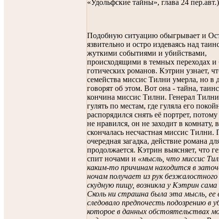
«Удольфские тайны», глава 24 пер.авт.)
Подобную ситуацию обыгрывает и Ост
язвительно и остро издеваясь над таи
жуткими событиями и убийствами,
происходящими в темных переходах и
готических романов. Кэтрин узнает, чт
семейства миссис Тилни умерла, но в 
говорят об этом. Вот она - тайна, таин
кончина миссис Тилни. Генерал Тилни
гулять по местам, где гуляла его покой
распорядился снять её портрет, потому
не нравился, он не заходит в комнату, 
скончалась несчастная миссис Тилни.
очередная загадка, действие романа дл
продолжается. Кэтрин выясняет, что ге
спит ночами и
«мысль, что миссис Тил
каким-то причинам находится в заточ
ночам получает из рук безжалостног
скудную пищу, возникла у Кэтрин сама 
Сколь ни страшна была эта мысль, ее 
следовало предпочесть подозрению в у
которое в данных обстоятельствах мо