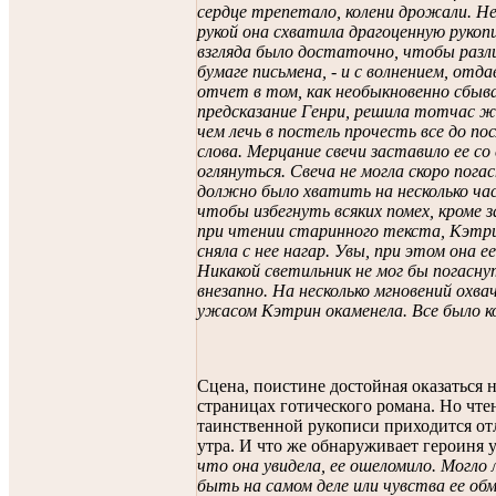
сердце трепетало, колени дрожали. Н
рукой она схватила драгоценную рукопи
взгляда было достаточно, чтобы разл
бумаге письмена, - и с волнением, отда
отчет в том, как необыкновенно сбыв
предсказание Генри, решила тотчас ж
чем лечь в постель прочесть все до по
слова. Мерцание свечи заставило ее со
оглянуться. Свеча не могла скоро погас
должно было хватить на несколько час
чтобы избегнуть всяких помех, кроме 
при чтении старинного текста, Кэтр
сняла с нее нагар. Увы, при этом она ее
Никакой светильник не мог бы погасну
внезапно. На несколько мгновений охва
ужасом Кэтрин окаменела. Все было к
Сцена, поистине достойная оказаться 
страницах готического романа. Но чте
таинственной рукописи приходится от
утра. И что же обнаруживает героиня 
что она увидела, ее ошеломило. Могло 
быть на самом деле или чувства ее об