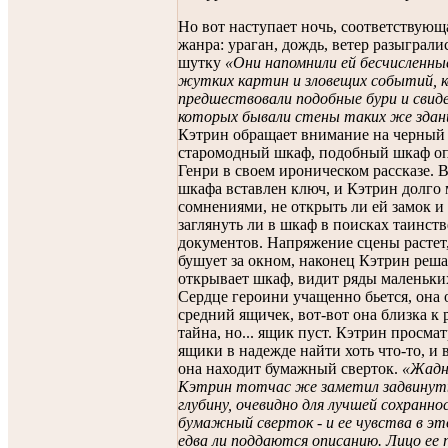
Но вот наступает ночь, соответствующ
жанра: ураган, дождь, ветер разыграли
шутку
«Они напомнили ей бесчисленны
жутких картин и зловещих событий,
предшествовали подобные бури и свид
которых бывали стены таких же здан
Кэтрин обращает внимание на черный
старомодный шкаф, подобный шкаф оп
Генри в своем ироническом рассказе. 
шкафа вставлен ключ, и Кэтрин долго 
сомнениями, не открыть ли ей замок и
заглянуть ли в шкаф в поисках таинст
документов. Напряжение сцены растет
бушует за окном, наконец Кэтрин реша
открывает шкаф, видит ряды маленьки
Сердце героини учащенно бьется, она 
средний ящичек, вот-вот она близка к 
тайна, но... ящик пуст. Кэтрин просмат
ящики в надежде найти хоть что-то, и 
она находит бумажный сверток.
«Жадн
Кэтрин тотчас же заметил задвинут
глубину, очевидно для лучшей сохранно
бумажный сверток - и ее чувства в э
едва ли поддаются описанию. Лицо ее 