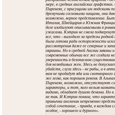
мере, в средних английских графствах.
Пиренеях, с присущими им людскими п
дремучими сосновыми чащами, они да
возможно, верное представление. Бы
Италия, Швейцария и Южная Франция
деле изобилуют описываемыми в рома
ужасами. Кэтрин не смела подвергнут
все, что - выходило за пределы родной
была готова ради осторожности искл
рассмотрения даже ее северные и зап
окраины. Но в средней Англии законы и
современные обычаи все же создали н
уверенность в безопасном существова
для нелюбимых жен. Здесь не допускае
убийств, слуги здесь - не рабы, а в апт
вам не продадут яда или снотворного 
же легко, как порошок ревеня. В Альпах
Пиренеях, возможно, отсутствуют с
характеры, и тот, кого нельзя назвать
видимо, обладает душою демона. Но в
не так. И Кэтрин поняла, что характ
привычки англичан непременно предс
собой сочетание, - правда, в каждом с
особое, - хорошего и дурного»
.