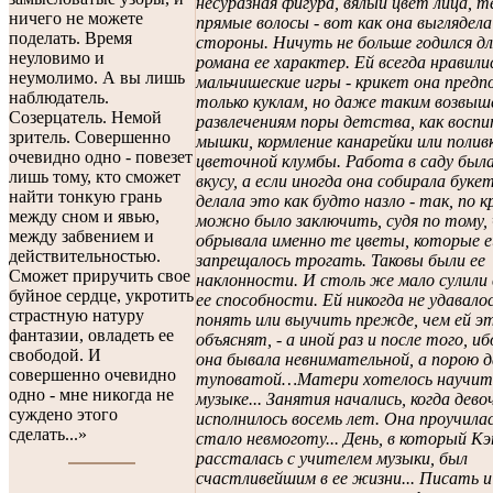
несуразная фигура, вялый цвет лица, 
ничего не можете
прямые волосы - вот как она выглядела
поделать. Время
стороны. Ничуть не больше годился дл
неуловимо и
романа ее характер. Ей всегда нравили
неумолимо. А вы лишь
мальчишеские игры - крикет она предп
наблюдатель.
только куклам, но даже таким возвы
Созерцатель. Немой
развлечениям поры детства, как восп
зритель. Совершенно
мышки, кормление канарейки или полив
очевидно одно - повезет
цветочной клумбы. Работа в саду была
лишь тому, кто сможет
вкусу, а если иногда она собирала буке
найти тонкую грань
делала это как будто назло - так, по к
между сном и явью,
можно было заключить, судя по тому,
между забвением и
обрывала именно те цветы, которые е
действительностью.
запрещалось трогать. Таковы были ее
Сможет приручить свое
наклонности. И столь же мало сулили
буйное сердце, укротить
ее способности. Ей никогда не удавал
страстную натуру
понять или выучить прежде, чем ей э
фантазии, овладеть ее
объяснят, - а иной раз и после того, и
свободой. И
она бывала невнимательной, а порою 
совершенно очевидно
туповатой…Матери хотелось научит
одно - мне никогда не
музыке... Занятия начались, когда дево
суждено этого
исполнилось восемь лет. Она проучилась
сделать...»
стало невмоготу... День, в который К
рассталась с учителем музыки, был
счастливейшим в ее жизни... Писать 