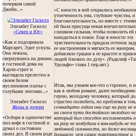
почерком самой
Джейн...»
«С юности в ней открылись необыкно
утонченность ума, глубокие чувства, и
благожелательность, но вместе с этим
ей была присуща некая впечатлительно
Элизабет Гаскелл
слишком сильная, чтобы позволить ей 
«Север и Юг»
находиться в покое. Еще в юности эта
«Как и подозревала
чувствительность придала оттенок за
Маргарет, Эдит уснула.
ее настроениям и мягкость ее манерам,
Она лежала,
добавляло грации к ее красоте и привл
свернувшись на диване,
людей близких по духу». (Радклиф «Т
в гостиной дома на
Удольфо» глава 1 пер.авт.)
Харли-стрит и
выглядела прелестно в
своем белом
Итак, мы узнаем кое-что о героине, и е
муслиновом платье с
как в любом романе, далее необходимо
голубыми лентами...»
герою, молодому человеку, который до
страстно полюбить, но проблема в том
Элизабет Гаскелл
семнадцати годам она еще ни разу не
Жены и дочери
на своем пути достойного молодого че
«Осборн в одиночестве
который был способен воспламенить ее
пил кофе в гостиной и
ни разу не возбудила в ком-нибудь не т
думал о состоянии
любовной склонности, но даже восхищ
своих дел. В своем роде
большего, чем самое поверхностное и