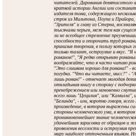
читателей. Дарования девятисотого 
краткой истории Англии или составит
издателя тома, содержащего несколь
строк из Мильтона, Поупа и Прайора,
"Зрителя" и главу из Стерна, восхвал
тысячами перьев, меж тем как сущес
ли не всеобщее стремление преуменьш
способности и опорочить труд роман
принизив творения, в пользу которых 
только талант, остроумие и вкус. "Я 
романов!", "Я редко открываю романы!
воображайте, что я часто читаю ром
"Это слишком хорошо для романа!" - 
погудка. "Что вы читаете, мисс?" - "А
лишь роман!" - отвечает молодая деви
откладывая книгу в сторону с подчер
пренебрежением или мгновенно смути
всего лишь "Цецилия", или "Камилла", 
"Белинда", - или, коротко говоря, всего
произведение, в котором выражены си
стороны человеческого ума, в котором
проникновеннейшее знание человеческо
удачнейшая зарисовка ее образцов и 
проявления веселости и остроумия пр
миру наиболее отточенным языком. Но