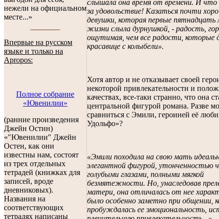
слышала она время от времени. И что
нежели на официальном
за удовольствие! Казаться почти хоро
месте...»
девушки, которая первые пятнадцать 
жизни слыла дурнушкой, - радость, гор
ощутимая, чем все радости, которые
Впервые на русском
красавице с колыбели».
языке и только на
Apropos:
Хотя автор и не отказывает своей геро
некоторой привлекательности и поло
Полное собрание
качествах, все-таки странно, что она ст
«Ювенилии»
центральной фигурой романа. Разве м
сравниться с Эмили, героиней её люб
(ранние произведения
Удольфо»?
Джейн Остин)
«"Ювенилии" Джейн
Остен, как они
известны нам, состоят
«Эмили походила на свою мать идеаль
из трех отдельных
элегантной фигурой, утонченностью ч
тетрадей (книжках для
голубыми глазами, полными мягкой
записей, вроде
безмятежности. Но, унаследовав прел
дневниковых).
матери, она отличалась от нее харак
Названия на
было особенно заметно при общении, к
соответствующих
пробуждалась ее эмоциональность, и
тетрадях написаны
пленительную привлекательность...»