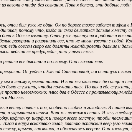
 из вагона в тифу, без сознания. Пока я болела, эти добрые люд
сь, отец был уже не один. Он по дороге тоже заболел тифом в К
одинокая, потому что, когда он смог двигаться дальше к месту сво
 дали в Одессе комнату. Отец уже приступил к работе и восста
белые разорили и разрушили все, что не могли увезти с собой. Ко
ся: ведь совсем скоро его должны командировать дальше и дал
ился: ведь он ее предупредил, что у него семья.
 решила все быстро и по-своему. Она сказала мне:
прекрасно. Он уедет с Еленой Степановной, а я останусь с вами 
 мы к этому времени нашли. И вот мы оказались без отца и неиз
до было служить, чтобы получать паек. Но как и где служить, я
е просто невозможно: плюс два в Одессе с пронизывающим ледя
ь в Москве.
ый ветер сбивал с ног, особенно слабых и голодных. В нашей ком
т, и укрываться нечем. Вот мы ложимся спать. Я лезу в ледян
юбку, кофточку, шарфик и поверх всего галстук, чтобы насмеши
. Тогда я вдруг вскакиваю голая, хватаю испанский веер (его мам
 пляску, прыгая, как кошка, и обмахиваясь веером. Они хохочут,