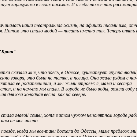
ишут каракулями в своих письмах. И я себя тоже так рассматри
ачиналась наша театральная жизнь, на афишах писали имя, отч
. Потом это стало модой — писать именно так. Теперь опять 
"Крот"
тка сказала мне, что здесь, в Одессе, существует группа люде
нно говоря, это была не тетка, а певица. Она жила рядом с нами,
ютила ее родственница, и мы жили втроем: я, мама и сестра —
стол, и на чем-то мы спали. В городе не было воды, возили воду
ая для юга холодная весна, как на севере.
 стала главой семьи, хотя в этом чужом непонятном городе рабо
нам не мог никто.
в поезде, когда мы все-таки доехали до Одессы, маме предложил
жие люди. Они узнали от мамы, что в Одессе нас никто не встр