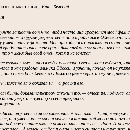
зрозненных страниц"
Рины Зелёной
:
ия
нужно записать вот что: люди часто интересуются моей фамили
севдоним, а другие уверяли меня, что я родилась в Одессе и что 
 у меня такая фамилия. Мне приходилось отказываться от тако
й градоначальник в свое время был предметом насмешек для знам
 что у меня был свой отец, хотя и не генерал.
ссказывал мне..., что в годы революции его вызвали куда-то, 
ности как градоначальника Одессы и узнать, почему он не ука
, что никогда не бывал в Одессе до революции, и ему не привело
вы можете это доказать?— спросили его.
т быть, доказательством служит то, — ответил, подумав, оте
 давно умер, а я чувствую себя прекрасно.
тпустили.
 фамилия у меня своя собственная. А вот имя — Рина, которое н
ее, оно уменьшительное и является половинкой моего полного и
на ней мое длинное имя не поместилось, только — Рина. И почем
и осталось. А маленькие дети очень часто считали и считают,