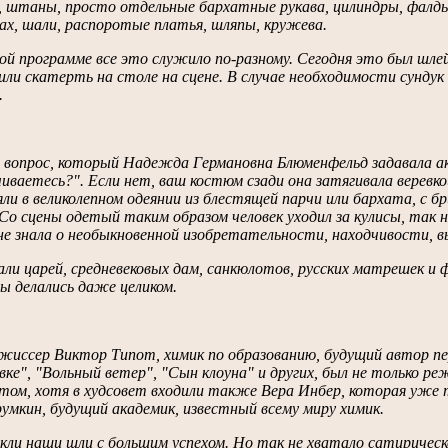
, штаны, просто отдельные бархатные рукава, цилиндры, фалды
ах, шали, распоротые платья, шляпы, кружева.
й программе все это служило по-разному. Сегодня это был шл
или скатерть на столе на сцене. В случае необходимости сунду
.
 вопрос, который Надежда Германовна Блюменфельд задавала ак
иваетесь?". Если нет, ваш костюм сзади она затягивала веревкой
ли в великолепном одеянии из блестящей парчи или бархата, с 
 Со сцены одетый таким образом человек уходил за кулисы, так н
не знала о необыкновенной изобретательности, находчивости, 
ли царей, средневековых дам, санкюлотов, русских матрешек и 
ы делались даже целиком.
жиссер Виктор Типот, химик по образованию, будущий автор пе
ке", "Вольный ветер", "Сын клоуна" и других, был не только реж
том, хотя в худсовет входили также Вера Инбер, которая уже т
умкин, будущий академик, известный всему миру химик.
ли наши шли с большим успехом. Но так не хватало сатирическ