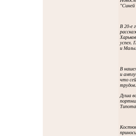
Новосло
"Синей 
В 20-е 
расскаж
Харьков
успех. 
и Малы
В нашем
и амплу
что сей
трудов.
Душа вс
портних
Типота 
Костюме
приноси