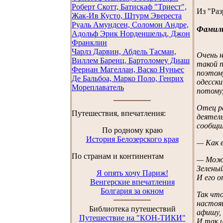
Роберт Скотт, Батискаф "Триест",
Из "Ра
Жак-Ив Кусто, Штурм Эвереста
Руаль Амундсен, Соломон Андре,
Фамил
Адольф Эрик Норденшельд, Джон
Франклин
Чарлз Дарвин, Абдель Тасман,
Очень 
Виллем Баренц, Бартоломеу Диаш
такой п
Фернан Магеллан, Васко Нуньес
поэтому
Де Бальбоа, Марко Поло, Генрих
одесски
Мореплаватель
потому,
Отец ра
Путешествия, впечатления:
деятель
сообщил
По родному краю
История Белозерского края
— Как 
По странам и континентам
— Може
Зеленый
Я опять хочу Париж!
И его о
Венгерские впечатления
Болгария за окном
Так что
настоящ
Библиотека путешествий
афишу, 
Путешествие на "КОН-ТИКИ"
И так 