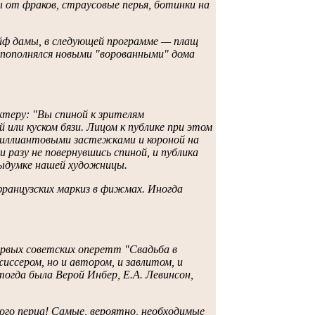
 от фраков, страусовые перья, ботинки на
ейф дамы, в следующей программе — плащ
к пополнялся новыми "ворованными" дома
теру: "Вы спиной к зрителям
 или куском бязи. Лицом к публике при этом
бриллиантовыми застежками и короной на
и разу не повернувшись спиной, и публика
выдумке нашей художницы.
французских маркиз в фижмах. Иногда
рвых советских оперетт "Свадьба в
иссером, но и автором, и завлитом, и
огда была Верой Инбер, Е.А. Левинсон,
ого перца! Самые, вероятно, необходимые