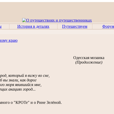
ы
История в деталях
Путешествуем
Фору
ному краю
Одесская мозаика
(Продолжение)
род, который я вижу во сне,
 б вы знали, как дорог
го моря явившийся мне,
щих акациях город...
ного о "КРОТе" и о Рине Зелёной.