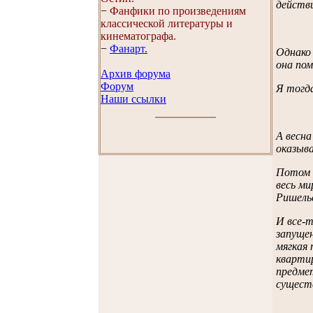
действи
−
Фанфики по произведениям
классической литературы и
кинематографа.
−
Фанарт.
Однако 
она пом
Архив форума
Форум
Я тогда
Наши ссылки
А весна
оказыва
Потом в
весь ми
Ришелье
И все-т
запущен
мягкая 
квартир
предмет
сущест