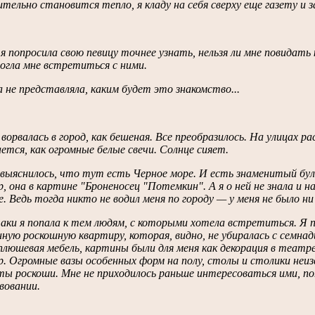
тельно становится тепло, я кладу на себя сверху еще газету и 
я попросила свою певицу точнее узнать, нельзя ли мне повидать
огла мне встретиться с ними.
 не представляла, каким будет это знакомство...
 ворвалась в город, как бешеная. Все преобразилось. На улицах 
ется, как огромные белые свечи. Солнце сияет.
ыяснилось, что тут есть Черное море. И есть знаменитый буль
р, она в картине "Броненосец "Потемкин". А я о ней не знала и 
. Ведь тогда никто не водил меня по городу — у меня не было ни 
аки я попала к тем людям, с которыми хотела встретиться. Я пр
ную роскошную квартиру, которая, видно, не убиралась с семна
плюшевая мебель, картины были для меня как декорация в театре.
. Огромные вазы особенных форм на полу, столы и столики неи
ы роскоши. Мне не приходилось раньше интересоваться ими, пот
вовании.