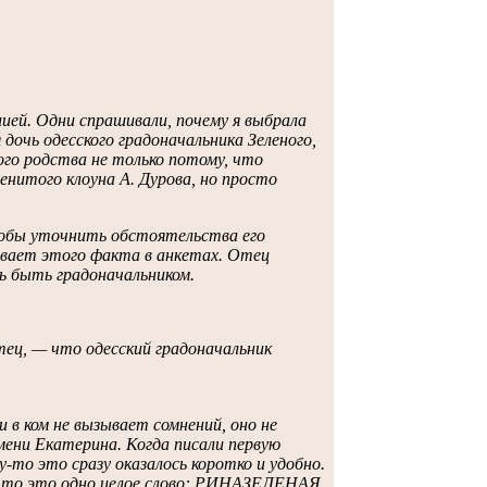
ей. Одни спрашивали, почему я выбрала
я дочь одесского градоначальника Зеленого,
го родства не только потому, что
енитого клоуна А. Дурова, но просто
чтобы уточнить обстоятельства его
зывает этого факта в анкетах. Отец
сь быть градоначальником.
ц, — что одесский градоначальник
и в ком не вызывает сомнений, оно не
мени Екатерина. Когда писали первую
у-то это сразу оказалось коротко и удобно.
 что это одно целое слово: РИНАЗЕЛЕНАЯ.