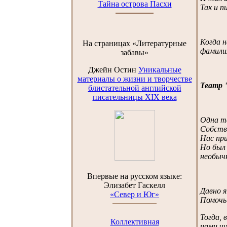
Тайна острова Пасхи
Так и п
Когда н
На страницах «Литературные
фамилия
забавы»
Джейн Остин
Уникальные
материалы о жизни и творчестве
Театр 
блистательной английской
писательницы XIX века
Одна те
Собстве
Нас при
Но был 
необычн
Впервые на русском языке
:
Элизабет Гаскелл
Давно я
«Север и Юг»
Помочь 
Тогда, 
Коллективная
нами чу