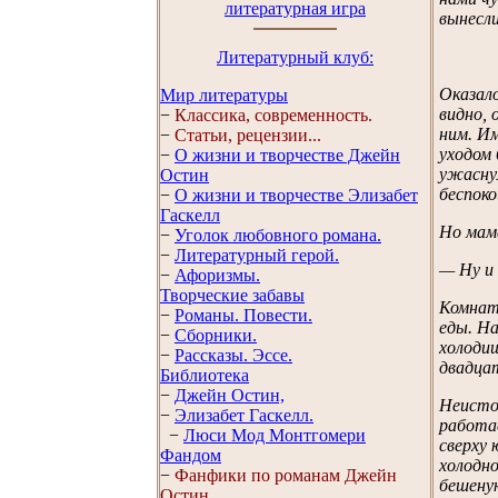
литературная игра
вынесли
Литературный клуб:
Оказало
Мир литературы
видно, 
−
Классика, современность.
ним. Им
−
Статьи, рецензии...
уходом 
−
О жизни и творчестве Джейн
ужаснул
Остин
беспоко
−
О жизни и творчестве Элизабет
Гaскелл
Но мама
−
Уголок любовного романа.
−
Литературный герой.
— Ну и 
−
Афоризмы.
Творческие забавы
Комнату
−
Романы. Повести.
еды. На
−
Сборники.
холодищ
−
Рассказы. Эссe.
двадцат
Библиотека
−
Джейн Остин,
Неистов
−
Элизабет Гaскелл.
работае
−
Люси Мод Монтгомери
сверху 
Фандом
холодно
−
Фанфики по романам Джейн
бешеную
Остин.