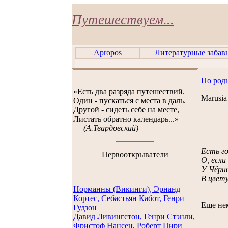
Путешествуем...
Apropos
Литературные забав
По род
«Есть два разряда путешествий.
Marusia
Один - пускаться с места в даль.
Другой - сидеть себе на месте,
Листать обратно календарь...»
(А.Твардовский)
Есть го
Первооткрыватели
О, если
У Чёрно
В цвету
Норманны (Викинги), Эрнанд
Кортес, Себастьян Кабот, Генри
Еще нем
Гудзон
Давид Ливингстон, Генри Стэнли,
Фристоф Нансен, Роберт Пири