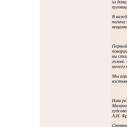
из дома
пуговиц
В каждо
палача 
вещами
Первый
поворач
вы стоя
голове.
ничего 
Мы игра
костюм
Наш ре
Малинов
худсове
А.Н. Фр
Спектак