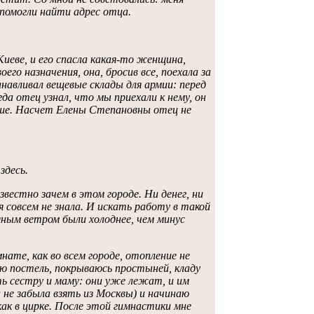
и помогли найти адрес отца.
иеве, и его спасла какая-то женщина,
его назначения, она, бросив все, поехала за
навливал вещевые склады для армии: перед
гда отец узнал, что мы приехали к нему, он
ьше. Насчет Елены Степановны отец не
здесь.
вестно зачем в этом городе. Ни денег, ни
 совсем не знала. И искать работу в такой
ным ветром были холоднее, чем минус
нате, как во всем городе, отопление не
ую постель, покрываюсь простыней, кладу
ть сестру и маму: они уже лежат, и им
а не забыла взять из Москвы) и начинаю
 как в цирке. После этой гимнастики мне