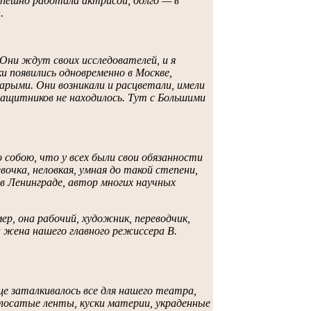
спешно работала актрисой, долго — в
.
 Они ждут своих исследователей, и я
и появились одновременно в Москве,
арыми. Они возникали и расцветали, имели
Защитников не находилось. Тут с Большими
 собою, что у всех были свои обязанности
вочка, неловкая, умная до такой степени,
в Ленинграде, автор многих научных
, она рабочий, художник, переводчик,
а жена нашего главного режиссера В.
е заталкивалось все для нашего театра,
полосатые ленты, куски материи, украденные