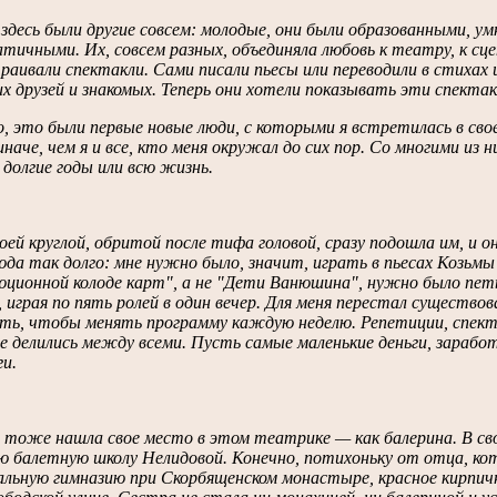
здесь были другие совсем: молодые, они были образованными, у
тичными. Их, совсем разных, объединяла любовь к театру, к сцен
раивали спектакли. Сами писали пьесы или переводили в стихах 
их друзей и знакомых. Теперь они хотели показывать эти спект
, это были первые новые люди, с которыми я встретилась в сво
иначе, чем я и все, кто меня окружал до сих пор. Со многими из 
 долгие годы или всю жизнь.
воей круглой, обритой после тифа головой, сразу подошла им, и 
юда так долго: мне нужно было, значит, играть в пьесах Козьмы
юционной колоде карт", а не "Дети Ванюшина", нужно было пе
 играя по пять ролей в один вечер. Для меня перестал существов
ть, чтобы менять программу каждую неделю. Репетиции, спекта
 делились между всеми. Пусть самые маленькие деньги, заработ
ги.
тоже нашла свое место в этом театрике — как балерина. В свое
 балетную школу Нелидовой. Конечно, потихоньку от отца, кот
льную гимназию при Скорбященском монастыре, красное кирпичн