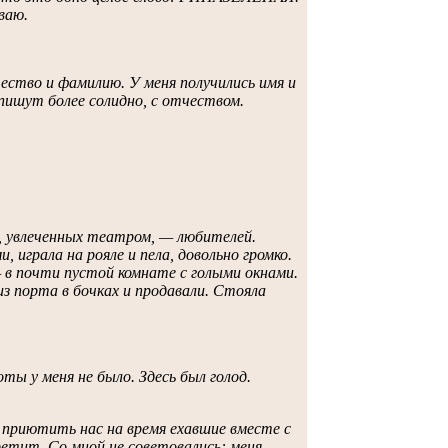
ваю.
ество и фамилию. У меня получились имя и
пишут более солидно, с отчеством.
й, увлеченных театром, — любителей.
 играла на рояле и пела, довольно громко.
 в почти пустой комнате с голыми окнами.
 из порта в бочках и продавали. Стояла
ты у меня не было. Здесь был голод.
и приютить нас на время ехавшие вместе с
етит. Со мной не советовались: меня