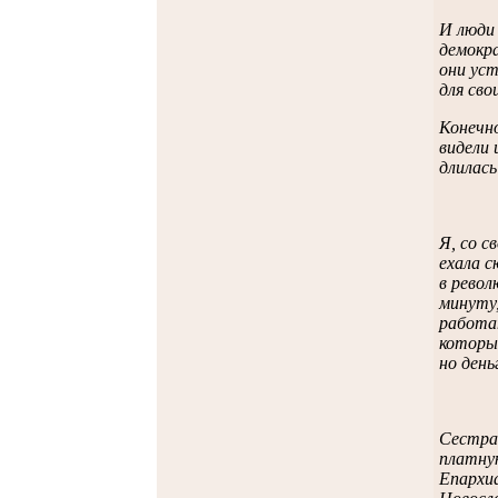
И люди 
демокра
они уст
для сво
Конечно
видели 
длилась
Я, со с
ехала с
в револ
минуту,
работа
которые
но день
Сестра 
платную
Епархиа