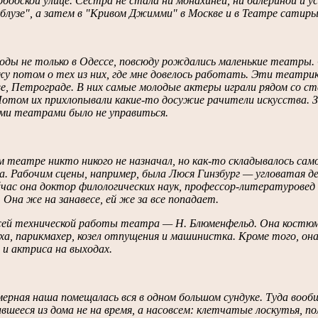
бодской улице. Сестра не стала ни монахиней, ни балериной и у
блузе", а затем в "Кривом Джимми" в Москве и в Театре сатиры
годы не только в Одессе, повсюду рождались маленькие театры.
у потом о тех из них, где мне довелось работать. Эти театрик
е, Петрограде. В них самые молодые актеры играли рядом со ст
Потом их прихлопывали какие-то досужие рачители искусства. 
ми театрами было не управиться.
 театре никто никого не назначал, но как-то складывалось само
а. Рабочим сцены, например, была Люся Гинзбург — угловатая де
час она доктор филологических наук, профессор-литературовед 
 Она же на занавесе, ей же за все попадает.
ей технической работы театра — Н. Блюменфельд. Она костюмер
а, парикмахер, козел отпущения и машинистка. Кроме того, он
и актриса на выходах.
рная наша помещалась вся в одном большом сундуке. Туда вообщ
вшееся из дома не на время, а насовсем: клетчатые лоскутья, 