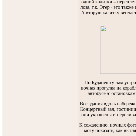
одной калитки – перепле
лоза, т.к. Эгер - это такж
А вторую калитку венчае
По Будапешту нам устро
ночная прогулка на кораб
автобусе /с остановкам
Все здания вдоль набережн
Концертный зал, гостиниц
они украшены и перелива
К сожалению, ночных фото
могу показать, как выгл