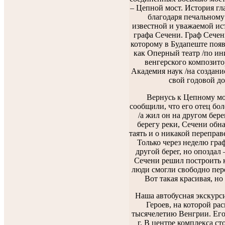
– Цепной мост. История гла
благодаря печальном
известной и уважаемой ис
графа Сечени. Граф Сечени
которому в Будапеште появ
как Оперный театр /по и
венгерского композито
Академия наук /на создани
свой годовой до
Вернусь к Цепному мо
сообщили, что его отец бол
/а жил он на другом бере
берегу реки, Сечени обна
таять и о никакой переправ
Только через неделю граф
другой берег, но опоздал 
Сечени решил построить 
люди смогли свободно пере
Вот такая красивая, но
Наша автобусная экскурси
Героев, на которой ра
тысячелетию Венгрии. Его 
г. В центре комплекса ст