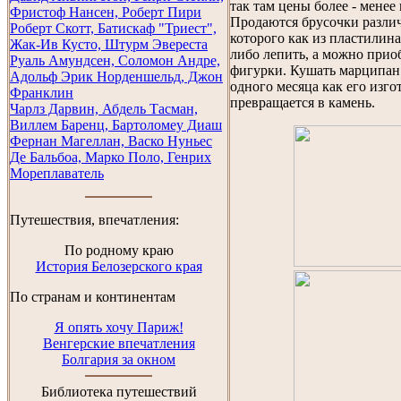
так там цены более - менее
Фристоф Нансен, Роберт Пири
Продаются брусочки различ
Роберт Скотт, Батискаф "Триест",
которого как из пластилин
Жак-Ив Кусто, Штурм Эвереста
либо лепить, а можно прио
Руаль Амундсен, Соломон Андре,
фигурки. Кушать марципан
Адольф Эрик Норденшельд, Джон
одного месяца как его изго
Франклин
превращается в камень.
Чарлз Дарвин, Абдель Тасман,
Виллем Баренц, Бартоломеу Диаш
Фернан Магеллан, Васко Нуньес
Де Бальбоа, Марко Поло, Генрих
Мореплаватель
Путешествия, впечатления:
По родному краю
История Белозерского края
По странам и континентам
Я опять хочу Париж!
Венгерские впечатления
Болгария за окном
Библиотека путешествий