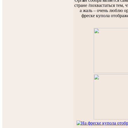
Орг
а
н собора является са
стране /похвастаться тем, ч
а жаль – очень люблю о
фреске купола отображе