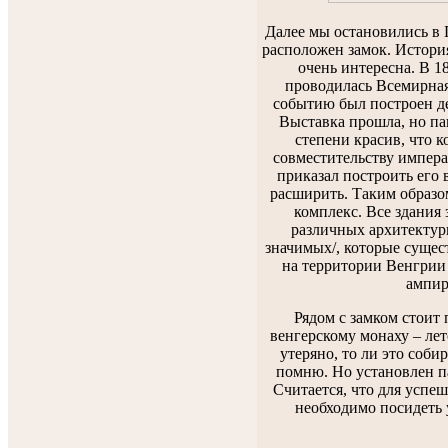
Далее мы остановились в 
расположен замок. Истори
очень интересна. В 18
проводилась Всемирная
событию был построен д
Выставка прошла, но па
степени красив, что к
совместительству импер
приказал построить его 
расширить. Таким образо
комплекс. Все здания 
различных архитектур
значимых/, которые сущес
на территории Венгрии 
ампир
Рядом с замком стоит
венгерскому монаху – лет
утеряно, то ли это соби
помню. Но установлен 
Считается, что для успеш
необходимо посидеть у