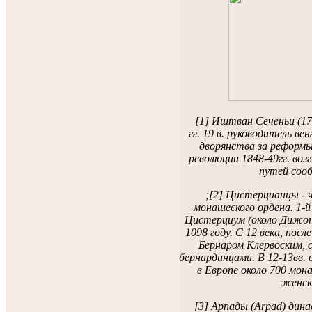
[1] Иштван Сеченьи (179
гг. 19 в. руководитель ве
дворянства за реформы 
революции 1848-49гг. воз
путей соо
;[2] Цистерцианцы - 
монашеского ордена. 1-й
Цистерциум (около Дижон
1098 году. С 12 века, посл
Бернаром Клервоским, 
бернардинцами. В 12-13вв.
в Европе около 700 мо
женск
[3] Арпады (Arpad) дина