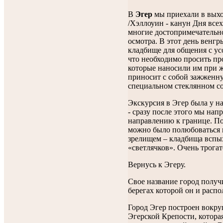
В
Эгер
мы приехали в выхо
/Хэллоуин - канун Дня всех
многие достопримечательн
осмотра. В этот день венгр
кладбище для общения с ус
что необходимо просить пр
которые наносили им при 
приносит с собой зажженну
специальном стеклянном со
Экскурсия в Эгер была у н
- сразу после этого мы нап
направлению к границе. По
можно было полюбоваться
зрелищем – кладбища вспы
«светлячков». Очень трогат
Вернусь к Эгеру.
Свое название город получ
берегах которой он и распо
Город Эгер построен вокру
Эгерской Крепости, котора