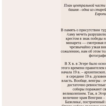
План центральной части
башня - одна из стар
Европ
В память о присутствии ту
/саму мечеть разрушили
крестом в знак победы н
минарета — смотровая п
чрезвычайно узкая вин
сожалению, нам об этом тол
фотографи
В Х в. в Эгере было осно
этого времени правителем г
начала 19 в. – архиепископ
в середине 19 в. духове
власть. Вообще, венгры - 
достаточно ревностные
соборы поражают с
великолепием. Так, в Эгер
величине храм Венгрии –
Базилика/, построенный 