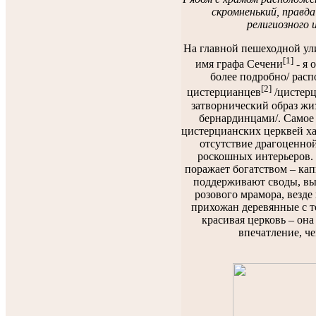
скромненький, правда?
религиозного 
На главной пешеходной ул
[1]
имя графа Сечени
- я 
более подробно/ расп
[2]
цистерцианцев
/цистерц
затворнический образ жи
бернардинцами/. Самое 
цистерцианских церквей х
отсутствие драгоценно
роскошных интерьеров.
поражает богатством – кап
поддерживают своды, вы
розового мрамора, везде 
прихожан деревянные с т
красивая церковь – она
впечатление, че