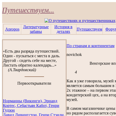
Путешествуем...
Литературные
История в
Apropos
Путешествуем
Фору
забавы
деталях
По странам и континентам
«Есть два разряда путешествий.
novichok
Один - пускаться с места в даль.
Другой - сидеть себе на месте,
Венгерские в
Листать обратно календарь...»
(А.Твардовский)
4
Как я уже говорила, музей
Первооткрыватели
является самым большим в 
2х этажное – на первом эт
кондитерский цех, а на вто
музей.
Норманны (Викинги), Эрнанд
Кортес, Себастьян Кабот, Генри
В самом магазинчике цены
Гудзон
но рядом располагается су
Давид Ливингстон, Генри Стэнли,