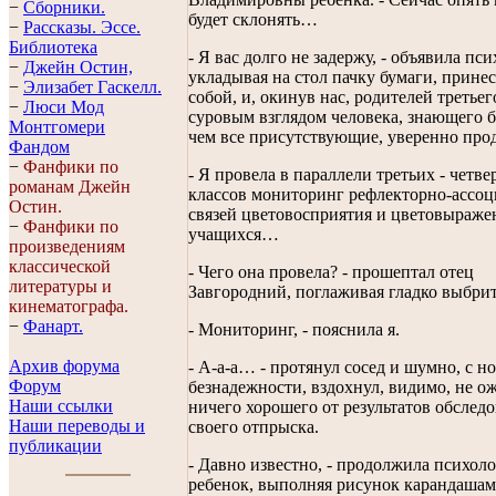
−
Сборники.
будет склонять…
−
Рассказы. Эссe.
Библиотека
- Я вас долго не задержу, - объявила пси
−
Джейн Остин,
укладывая на стол пачку бумаги, прине
−
Элизабет Гaскелл.
собой, и, окинув нас, родителей третьег
−
Люси Мод
суровым взглядом человека, знающего 
Монтгомери
чем все присутствующие, уверенно про
Фандом
−
Фанфики по
- Я провела в параллели третьих - четв
романам Джейн
классов мониторинг рефлекторно-ассо
Остин.
связей цветовосприятия и цветовыраже
−
Фанфики по
учащихся…
произведениям
классической
- Чего она провела? - прошептал отец
литературы и
Завгородний, поглаживая гладко выбрит
кинематографа.
−
Фанарт.
- Мониторинг, - пояснила я.
Архив форума
- А-а-а… - протянул сосед и шумно, с н
Форум
безнадежности, вздохнул, видимо, не о
Наши ссылки
ничего хорошего от результатов обслед
Наши переводы и
своего отпрыска.
публикации
- Давно известно, - продолжила психолог
ребенок, выполняя рисунок карандаша