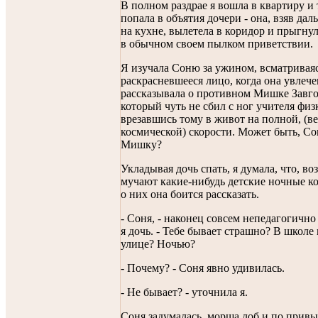
В полном раздрае я вошла в квартиру и 
попала в объятия дочери - она, взяв дал
на кухне, вылетела в коридор и прыгнул
в обычном своем пылком приветствии.
Я изучала Соню за ужином, всматриваяс
раскрасневшееся лицо, когда она увлеч
рассказывала о противном Мишке Завг
который чуть не сбил с ног учителя физ
врезавшись тому в живот на полной, (ве
космической) скорости. Может быть, Со
Мишку?
Укладывая дочь спать, я думала, что, во
мучают какие-нибудь детские ночные к
о них она боится рассказать.
- Соня, - наконец совсем непедагогично
я дочь. - Тебе бывает страшно? В школе
улице? Ночью?
- Почему? - Соня явно удивилась.
- Не бывает? - уточнила я.
Соня задумалась, морща лоб и по привы