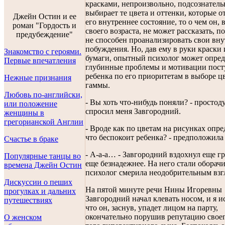
красками, непроизвольно, подсознатель
выбирает те цвета и оттенки, которые 
Джейн Остин и ее
его внутреннее состояние, то о чем он, 
роман "Гордость и
своего возраста, не может рассказать, п
предубеждение"
не способен проанализировать свои вн
побуждения. Но, дав ему в руки краски 
Знакомство с героями.
бумаги, опытный психолог может опред
Первые впечатления
глубинные проблемы и мотивации пост
ребенка по его приоритетам в выборе ц
Нежные признания
гаммы.
Любовь по-английски,
- Вы хоть что-нибудь поняли? - просто
или положение
спросил меня Завгородний.
женщины в
грегорианской Англии
- Вроде как по цветам на рисунках опре
что беспокоит ребенка? - предположила 
Счастье в браке
- А-а-а… - Завгородний вздохнул еще г
Популярные танцы во
еще безнадежнее. На него стали оборачи
времена Джейн Остин
психолог смерила неодобрительным взг
Дискуссии о пеших
На пятой минуте речи Нины Игоревны
прогулках и дальних
Завгородний начал клевать носом, и я и
путешествиях
что он, заснув, упадет лицом на парту,
окончательно порушив репутацию своег
О женском