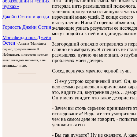
того гиперактивного сына. Беспокоясь за
образовании и «синих
потеряла нить размышлений психолога, 
чулках»
успешно пропустила оставшуюся часть
Джейн Остин и денди
изречений мимо ушей. В конце своего
выступления Нина Игоревна объявила, 
Гордость Джейн Остин
желающие узнать результаты ее исследо
могут подойти к ней в индивидуальном
Мэнсфилд-парк Джейн
Остен
Завгородний отважно отправился в пер
«Анализ "Мэнсфилд-
словно на амбразуру. Я спешить не стала
парка", предложенный В.
размышляя, нужно ли мне знать о глуб
Набоковым, интересен прежде
проблемах моей дочери.
всего взглядом писателя, а не
критика...» и др.
Сосед вернулся мрачнее черной тучи.
- Я ему устрою коричневый цвет! Он, в
всю семью разрисовал коричневым кара
это, видите ли, внутренняя дезо… дезо
Он у меня увидит, что такое дезориента
- Зачем вы столь серьезно принимаете э
исследования? Ведь все это умозрительн
чем на самом деле не говорит, - попыта
успокоить я его.
- Вы так думаете? Ну не скажите. А ка