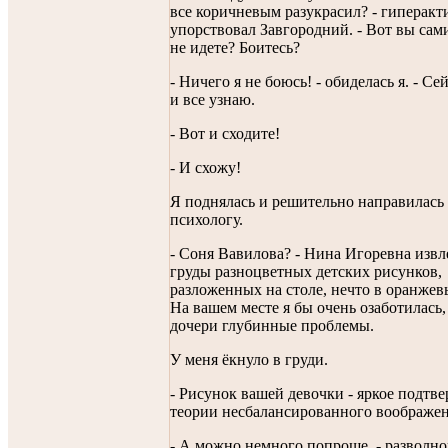
все коричневым разукрасил? - гиперакт
упорствовал Завгородний. - Вот вы сам
не идете? Боитесь?
- Ничего я не боюсь! - обиделась я. - Се
и все узнаю.
- Вот и сходите!
- И схожу!
Я поднялась и решительно направилась
психологу.
- Соня Вавилова? - Нина Игоревна извл
груды разноцветных детских рисунков,
разложенных на столе, нечто в оранжевы
На вашем месте я бы очень озаботилась,
дочери глубинные проблемы.
У меня ёкнуло в груди.
- Рисунок вашей девочки - яркое подтв
теории несбалансированного воображен
- А можно немного попроще, - разволно