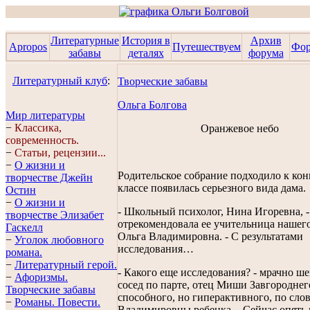
Литературные
История в
Архив
Apropos
Путешествуем
Фо
забавы
деталях
форума
Литературный клуб
:
Творческие забавы
Ольга Болгова
Мир литературы
−
Классика,
Оранжевое небо
современность.
−
Статьи, рецензии...
−
О жизни и
Родительское собрание подходило к конц
творчестве Джейн
классе появилась серьезного вида дама.
Остин
−
О жизни и
- Школьный психолог, Нина Игоревна, -
творчестве Элизабет
отрекомендовала ее учительница нашего
Гaскелл
Ольга Владимировна. - С результатами
−
Уголок любовного
исследования…
романа.
−
Литературный герой.
- Какого еще исследования? - мрачно ш
−
Афоризмы.
сосед по парте, отец Миши Завгороднег
Творческие забавы
способного, но гиперактивного, по сло
−
Романы. Повести.
Владимировны ребенка. - Сейчас опять