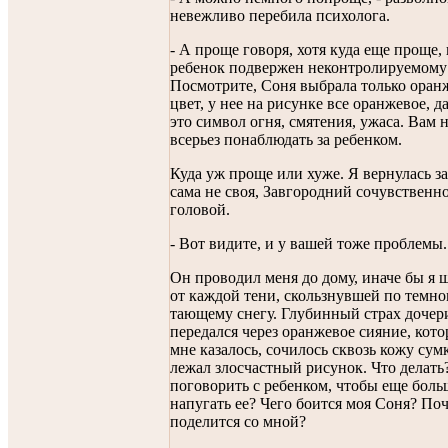
невежливо перебила психолога.
- А проще говоря, хотя куда еще проще,
ребенок подвержен неконтролируемому 
Посмотрите, Соня выбрала только ора
цвет, у нее на рисунке все оранжевое, д
это символ огня, смятения, ужаса. Вам
всерьез понаблюдать за ребенком.
Куда уж проще или хуже. Я вернулась за
сама не своя, Завгородний сочувственн
головой.
- Вот видите, и у вашей тоже проблемы.
Он проводил меня до дому, иначе бы я 
от каждой тени, скользнувшей по темн
тающему снегу. Глубинный страх дочер
передался через оранжевое сияние, кото
мне казалось, сочилось сквозь кожу сумк
лежал злосчастный рисунок. Что делать
поговорить с ребенком, чтобы еще боль
напугать ее? Чего боится моя Соня? По
поделится со мной?