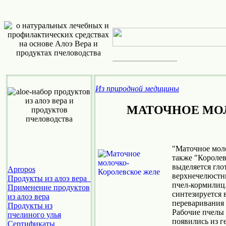
Из природной медицины
МАТОЧНОЕ МО
"Маточное мол
также "Королев
выделяется гл
Apropos
верхнечелюстн
Продукты из алоэ вера
пчел-кормилиц
Применение продуктов
синтезируется в
из алоэ вера
переваривания
Продукты из
Рабочие пчелы 
пчелиного улья
появились из г
Cертификаты