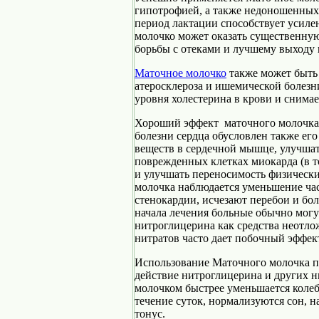
гипотрофией, а также недоношенных 
период лактации способствует усил
молочко может оказать существенн
борьбы с отеками и лучшему выходу 
Маточное молочко
также может быть 
атеросклероза и ишемической болезн
уровня холестерина в крови и снимае
Хороший эффект маточного молочка
болезни сердца обусловлен также ег
веществ в сердечной мышце, улучшат
поврежденных клетках миокарда (в т
и улучшать переносимость физически
молочка наблюдается уменьшение ча
стенокардии, исчезают перебои и боли
начала лечения больные обычно могу
нитроглицерина как средства неотло
нитратов часто дает побочный эффек
Использование Маточного молочка п
действие нитроглицерина и других ни
молочком быстрее уменьшается колеб
течение суток, нормализуются сон, 
тонус.