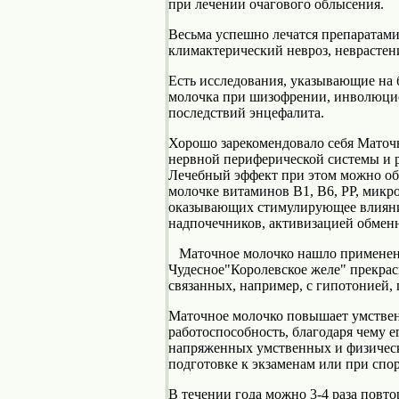
при лечении очагового облысения.
Весьма успешно лечатся препарата
климактерический невроз, неврастения
Есть исследования, указывающие на
молочка при шизофрении, инволюцио
последствий энцефалита.
Хорошо зарекомендовало себя Маточ
нервной периферической системы и р
Лечебный эффект при этом можно о
молочке витаминов В1, В6, РР, микр
оказывающих стимулирующее влияние
надпочечников, активизацией обменн
Маточное молочко нашло применение
Чудесное"Королевское желе" прекрас
связанных, например, с гипотонией, 
Маточное молочко повышает умстве
работоспособность, благодаря чему е
напряженных умственных и физическ
подготовке к экзаменам или при спо
В течении года можно 3-4 раза повт