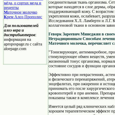
соединительная ткань организма. Се
мёда, о сортах меда и
которые находятся в слое дермы, обр
рецепты
поддерживающий кожу. С возрастом э
М
аточное молочко
укрепления кожи, ослабевает, разру
К
рем Алоэ Прополис
Исследования Х.Л. Ламберти и Л.Г. К
коллагеновой ткани в основном завис
Для пользователей
алоэ вера и
Геворк Зареевич Минеджян в свое
дистрибьютеров
:
Нетрадиционным Способам лечения
информация на
Маточного молочка, перечисляет с
apropospage.ru c сайта
aloepage.com
"Тонизирующее, антимикробное, про
стимулирующее обмен веществ, уме
жизненный тонус организма, нормал
состояние сосудов и функции органо
Эффективно при неврастениях, астен
и физического перенапряжений, атер
энцефалитах, при ожирении и истощ
принимать его после хирургического
кровопотерей и при анемии. Препа
показаны также в комплексе лечения
Имеется целый ряд клинических наб
хорошем терапевтическом эффекте п