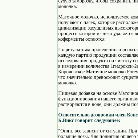
сухую заморозку, чтобы сохранить п
молочка.
Маточное молочко, используемое комп
получают с пасек, которые располож
цивилизации засушливых высокогорны
процессе которой из него удаляется
коферменты остаются.
По результатам проведенного испыта
каждую партию продукции составляе
исследования продукта на чистоту с
в измерении количества 1гидрокси-2
Королевское Маточное молочко Forev
что значительно превосходит сущес
молочко.
Пищевая добавка на основе Маточног
функционирования нашего организма
растворяются в воде, они должны пос
Относительно дозировки член Кон
Б.Викс говорит следующее:
"Опять все зависит от ситуации. Пр
большие дозы. Для поднятия общего 