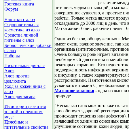
различие между
Гостевая книга
питались медом и пыльцой, а матка 
Форум
совершенное существо, а простые пч
работы. Только матка является проду
Напитки с алоэ
откладывать до 3000 яиц в день, что в
Оздоровительная
Матка живет 6 лет, рабочие пчелы - 6
косметика из алоэ
Средства личной
Один из белков, обнаруженных в
Ма
гигиены с алоэ
имеет очень важное значение, так к
Биологические добавки
организма (антитоксичные, противо
с алоэ
Очень большую роль играет витамин 
Наборы
необходимый для синтеза и метаболиз
некоторых гормонов. Его недостаток
Питательная диета с
подверженность инфекциям верхних 
Алоэ
к инсулину, а также характеризуетс
Алоэ против
расстройствами. Пантотеновая кисло
целлюлита
усваивать витамин С, необходимый 
Уход за кожей лица с
Маточное молочко
- одна из высши
алоэ
природе.
Алоэ для загара
"Несколько слов можно также сказать
И
з истории развития
способствует здоровой регенерации к
знаний о пчелином
происходит старения или дефектов).
меде
являющейся одним из основных комп
Ц
елебные и
улучшение состоянии кожи людей, пр
питательные свойства