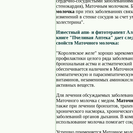
сердечно-сосудистыми заболеваниями
стенокардия), Маточным молочком.
молочка
при этих заболеваниях связ
изменений в стенке сосудов за счет
холестерина".
Известный апи- и фитотерапевт Ал
книге "Пчелиная Аптека" дает сл
свойств Маточного молочка:
"Королевское желе" хорошо зарекомен
профилактики целого ряда заболеван
бронхиальная астма и астматический
обеспечивается наличием в Маточно
симпатическую и парасимпатическую
витаминов, незаменимых аминокисло
активных веществ.
Для лечения обсуждаемых заболевани
Маточного молочка с медом.
Маточн
также при лечении бронхитов, трахеи
хронического насморка, хроническог
заболеваний органов дыхания. В ко
использование молочка помогает сок
Успешно применяется Маточное молоч