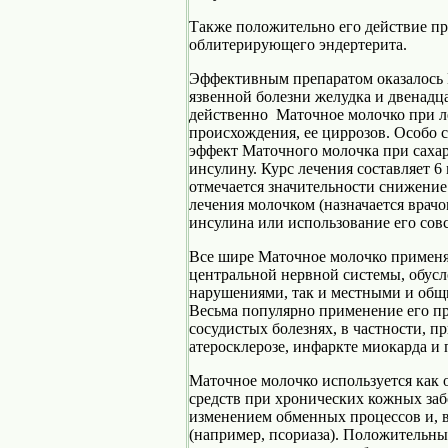
Также положительно его действие пр
облитерирующего эндертерита.
Эффективным препаратом оказалось 
язвенной болезни желудка и двенадц
действенно Маточное молочко при л
происхождения, ее циррозов. Особо 
эффект Маточного молочка при сахар
инсулину. Курс лечения составляет 6
отмечается значительности снижение 
лечения молочком (назначается врач
инсулина или использование его сов
Все шире Маточное молочко применя
центральной нервной системы, обус
нарушениями, так и местными и об
Весьма популярно применение его пр
сосудистых болезнях, в частности, п
атеросклерозе, инфаркте миокарда и
Маточное молочко используется как 
средств при хронических кожных за
изменением обменных процессов и, в
(например, псориаза). Положительны