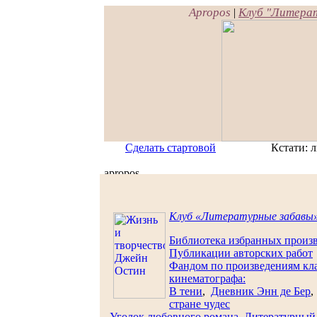
Apropos
Клуб "Литера
|
Сделать стартовой
Кстати: л
Клуб «Литературные забавы
Библиотека избранных произ
Публикации авторских работ
Фандом по произведениям кла
кинематографа:
В тени
,
Дневник Энн де Бер
стране чудес
Уголок любовного романа
Литературный 