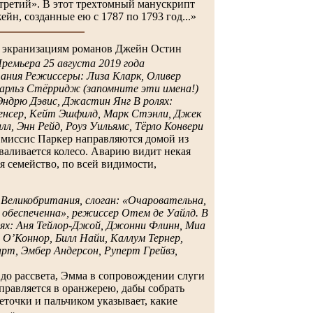
третий». В этот трехтомный манускрипт
йн, созданные ею с 1787 по 1793 год...»
 экранизациям романов Джейн Остин
ремьера 25 августа 2019 года
ания Режиссеры: Лиза Кларк, Оливер
Чарльз Стёрридж (запомните эти имена!)
Эндрю Дэвис, Джастин Янг В ролях:
нсер, Кейт Эшфилд, Марк Стэнли, Джек
л, Энн Рейд, Роуз Уильямс, Тёрло Конвери
 миссис Паркер направляются домой из
тваливается колесо. Аварию видит некая
я семейство, по всей видимости,
 Великобритания, слоган: «Очаровательна,
 обеспеченна», режиссер Отем де Уайлд. В
лях: Аня Тейлор-Джой, Джонни Флинн, Миа
О’Коннор, Билл Найи, Каллум Тернер,
рт, Эмбер Андерсон, Руперт Грейвз,
е до рассвета, Эмма в сопровождении слуги
правляется в оранжерею, дабы собрать
еточки и пальчиком указывает, какие