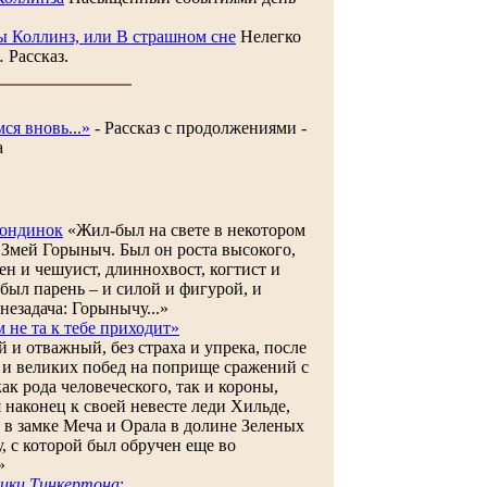
ы Коллинз, или В страшном сне
Нелегко
 Рассказ.
ся вновь...»
- Рассказ с продолжениями -
а
лондинок
«Жил-был на свете в некотором
 Змей Горыныч. Был он роста высокого,
ен и чешуист, длиннохвост, когтист и
был парень – и силой и фигурой, и
 незадача: Горынычу...»
м не та к тебе приходит»
 и отважный, без страха и упрека, после
 и великих побед на поприще сражений с
к рода человеческого, так и короны,
 наконец к своей невесте леди Хильде,
л в замке Меча и Орала в долине Зеленых
у, с которой был обручен еще во
»
ики Тинкертона
: