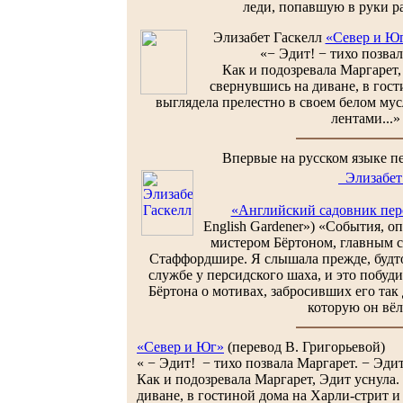
леди, попавшую в руки ра
Элизабет Гаскелл
«Север и Ю
«− Эдит! − тихо позвал
Как и подозревала Маргарет,
свернувшись на диване, в гост
выглядела прелестно в своем белом му
лентами...»
Впервые на русском языке п
Элизабет
«Английский садовник пер
English Gardener») «События, 
мистером Бёртоном, главным 
Стаффордшире. Я слышала прежде, будто 
службе у персидского шаха, и это побуд
Бёртона о мотивах, забросивших его так 
которую он вёл.
«Север и Юг»
(перевод В. Григорьевой)
« − Эдит! − тихо позвала Маргарет. − Эдит
Как и подозревала Маргарет, Эдит уснула.
диване, в гостиной дома на Харли-стрит и