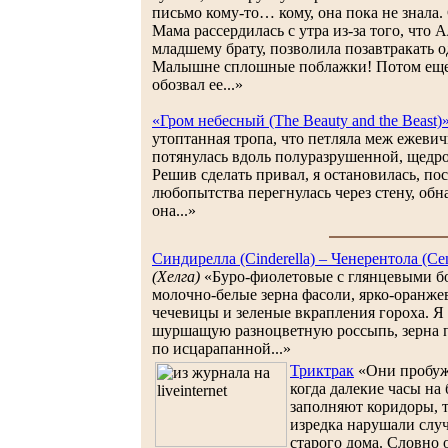
письмо кому-то… кому, она пока не знала. 
Мама рассердилась с утра из-за того, что А
младшему брату, позволила позавтракать о
Малышне сплошные поблажки! Потом еще 
обозвал ее...»
«Гром небесный (The Beauty and the Beast)
утоптанная тропа, что петляла меж ежевич
потянулась вдоль полуразрушенной, щедр
Решив сделать привал, я остановилась, по
любопытства перегнулась через стену, обн
она...»
Синдирелла (Сinderella) – Ченерентола (Cen
(Хелга)
«Буро-фиолетовые с глянцевыми бо
молочно-белые зерна фасоли, ярко-оранж
чечевицы и зеленые вкрапления гороха. Я 
шуршащую разноцветную россыпь, зерна п
по исцарапанной...»
Триктрак
«Они пробужд
когда далекие часы на
заполняют коридоры, 
изредка нарушали слу
старого дома. Словно 