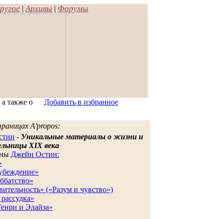
ругое
Архивы
Форумы
|
|
 а также о
Добавить в избранное
раницах A'propos:
стин
-
Уникальные материалы о жизни и
ельницы XIX века
аны
Джейн Остин:
»
дубеждение»
ббатство»
вительность» («Разум и чувство»)
рассудка»
Генри и Элайза»