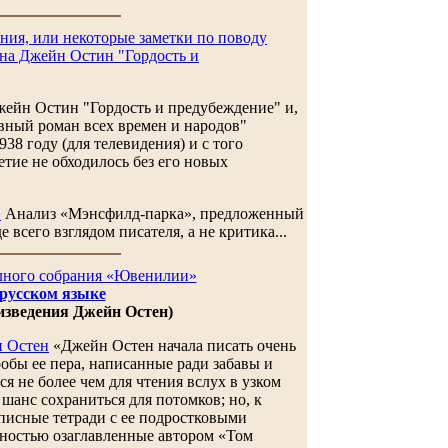
ия, или некоторые заметки по поводу
на Джейн Остин "Гордость и
йн Остин "Гордость и предубеждение" и,
вный роман всех времен и народов"
38 году (для телевидения) и с того
тие не обходилось без его новых
»
Анализ «Мэнсфилд-парка», предложенный
 всего взглядом писателя, а не критика...
лного собрания «Ювенилии»
 русском языке
изведения Джейн Остен)
н Остен
«Джейн Остен начала писать очень
робы ее пера, написанные ради забавы и
я не более чем для чтения вслух в узком
шанс сохраниться для потомков; но, к
описные тетради с ее подростковыми
зностью озаглавленные автором «Том