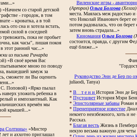
Виленские игры
- авантюрн
ами...»
(Apropos)
Ольга Болгова
(Хелга)
) «Начнем со старой детской
места. Маялась меж радостью и
графстве - городок, в том
что Николай Иванович берет ее 
мнате – кроватка, а в той
потом радовалась, что он берет 
ась ото сна и хотела встать,
затем вновь страдала...»
димой силой в соседней
Киномания
Ольга Болгова
(
о тревожить, пока не пробьет
состоится, правда, с другим Фе
очна, как часы", лишая покоя
ещё ближе...»
в этот ранний час...»
ки из письма Ричарда
ой) «В своё время Вас
Фан
испытываемое мною по поводу
"Гордос
на, вышедшей замуж за
Руководство Энн де Бер по о
сь, сможете ли Вы оценить
juliaodi, Tanya)
еня...»
 С. Поповой) «Ярко пылал
*
В т е н и
История Энн де Бе
ь наверх уложить ребенка в
*
Пустоцвет
История Мэри Бенн
горелый и импозантный. Как
*
Эпистолярные забавы
Роман в
мальчишеских времён мы
*
Пренеприятное известие
Диал
ной крышей...»
некоего неизбежного, хоть и не
Рассказ.
*
Благая весть
Жизнь в Пемберл
ера Солтины»
«Мистер
некую весьма важную для четы 
 лет и аххотно приглашал
*
Один день из жизни мистера 