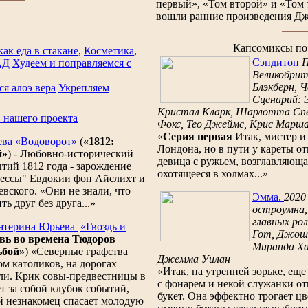
первый», «Том второй» и «Том 
вошли ранние произведения Дже
Капсомиксы по
как еда в стакане
,
Косметика
,
Сэндитон
П
АД
Худеем и поправляемся с
Великобрит
Блэкберн, 
я алоэ вера
Укрепляем
Сценарий: 
Кристал Кларк, Шарлотта Спе
 нашего проекта
Фокс, Тео Джеймс, Крис Маршал
«
Серия первая
Итак, мистер и
ева
«Водоворот»
(
«1812:
Лондона, но в пути у кареты о
й»
) - Любовно-исторический
девица с ружьем, возглавляюща
тий 1812 года - зарождение
охотящееся в холмах...»
нессы" Евдокии фон Айслихт и
вского. «Они не знали, что
Эмма.
2020
ь друг без друга...»
остроумна,
главных ро
атерина Юрьева
«Гвоздь и
Гот, Джош 
вь во времена Тюдоров
Миранда Ха
ьбой»
) «Северные графства
Джемма Уилан
м католиков, на дорогах
«Итак, на утренней зорьке, ещ
ли. Крик совы-предвестницы в
с фонарем и некой служанки от
ет за собой клубок событий,
букет. Она эффектно трогает цв
й незнакомец спасает молодую