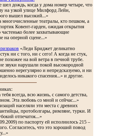
 шел дождь, когда у дома номер четыре, что
му на узкой улице Милфорд Лейн,
рого вышел высокий...»
 многочисленные театралы, кто пешком, а
 портик Ковент-гарден, ожидая открытия
о частенько более захватывающие
е на оперной сцене...»
призраков
«Леди Бриджет деликатно
тук ни с того, ни с сего! А когда не стук,
не похожее на вой ветра в печной трубе.
ие звуки нарушали покой высокородной
ршенно нерегулярно и непредсказуемо, и ни
иделось никакого спасения...» и другие.
никах:
тебя всегда, всю жизнь, с самого детства,
ом. Эта любовь со мной и сейчас...»
заций населяли эти места с древних
зантийцы, протоболгары, римляне, турки. И
убокий отпечаток...»
09.2009) по паспорту ей исполнилось 215 –
ного. Согласитесь, что это хороший повод
...»