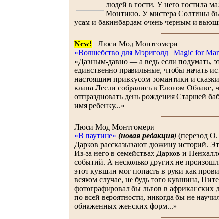
людей в гости. У него гостила м
Монтикю. У мистера Солтины бы
усам и бакинбардам очень черным и вьющи
New!
Люси Мод Монтгомери
«Волшебство для Мэриголд | Magic for Mar
«Давным-давно — а ведь если подумать, эт
единственно правильные, чтобы начать ис
настоящим привкусом романтики и сказк
клана Лесли собрались в Еловом Облаке, 
отпраздновать день рождения Старшей баб
имя ребенку...»
Люси Мод Монтгомери
«В паутине»
(новая редакция)
(перевод О.
Дарков рассказывают дюжину историй. Эта
Из-за него в семействах Дарков и Пенхал
событий. А несколько других не произошл
этот кувшин мог попасть в руки как прови
всяком случае, не будь того кувшина, Пит
фотографировал бы львов в африканских д
по всей вероятности, никогда бы не научи
обнаженных женских форм...»