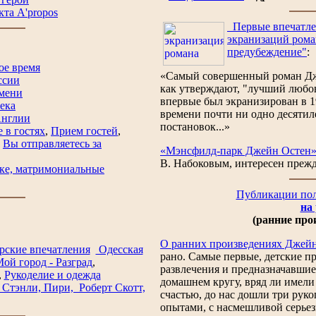
та A'propos
Первые впечатлен
экранизаций рома
предубеждение"
:
ое время
«Самый совершенный роман Дже
ссии
как утверждают, "лучший любо
мени
впервые был экранизирован в 19
ека
времени почти ни одно десятиле
Англии
постановок...»
 в гостях
,
Прием гостей
,
,
Вы отправляетесь за
«Мэнсфилд-парк Джейн Остен
В. Набоковым, интересен прежде
аке, матримониальные
Публикации по
на
(ранние про
О ранних произведениях Джей
рские впечатления
Одесская
рано. Самые первые, детские п
ой город - Разград
,
развлечения и предназначавшиес
,
Рукоделие и одежда
домашнем кругу, вряд ли имели 
 Стэнли, Пири, Роберт Скотт,
счастью, до нас дошли три рук
опытами, с насмешливой серье