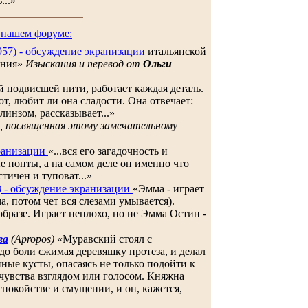
...»
 нашем форуме:
(1957) - обсуждение экранизации
итальянской
ения»
Изыскания и перевод от
Ольги
й подвисшей нити, работает каждая деталь.
, любит ли она сладости. Она отвечает:
инзом, рассказывает...»
 посвященная этому замечательному
ранизации
«...вся его загадочность и
е понты, а на самом деле он именно что
тичен и туповат...»
)
- обсуждение экранизации
«Эмма - играет
, потом чет вся слезами умывается).
образе. Играет неплохо, но не Эмма Остин -
ва
(Apropos)
«Муравский стоял с
до боли сжимая деревяшку протеза, и делал
ные кусты, опасаясь не только подойти к
 чувства взглядом или голосом. Княжна
покойстве и смущении, и он, кажется,