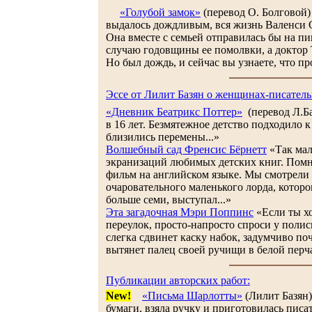
«Голубой замок»
(перевод О. Болговой)
выдалось дождливым, вся жизнь Валенси 
Она вместе с семьей отправилась бы на п
случаю годовщины ее помолвки, а доктор 
Но был дождь, и сейчас вы узнаете, что про
Эссе от Лилит Базян о женщинах-писатель
«Дневник Беатрикс Поттер»
(перевод Л.Ба
в 16 лет. Безмятежное детство подходило к
близились перемены...»
Волшебный сад Френсис Бёрнетт
«Так мал
экранизаций любимых детских книг. По
фильм на английском языке. Мы смотрели е
очаровательного маленького лорда, котор
больше семи, выступал...»
Эта загадочная Мэри Поппинс
«Если ты х
переулок, просто-напросто спроси у полис
слегка сдвинет каску набок, задумчиво поч
вытянет палец своей ручищи в белой перча
Публикации авторских работ:
New!
«Письма Шарлотты»
(Лилит Базян)
бумаги, взяла ручку и приготовилась писа