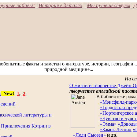
турные забавы"
История в деталях
Мы путешествуем
Д
|
|
|
юбопытные факты и заметки о литературе, истории, географии...
природной медицине...
На ст
О жизни и творчестве Джейн О
творчестве английской писат
»
New!
1
,
2
В библиотеке ром
«Мэнсфилд-парк
ведений
«Гордость и пре
«Нортенгерское а
ссической литературы и
«Чувство и чувст
«Эмма»
«Доводы 
,
Приключения Кэтрин в
«Замок Лесли»
«
«Леди Сьюзен»
и др.
герой