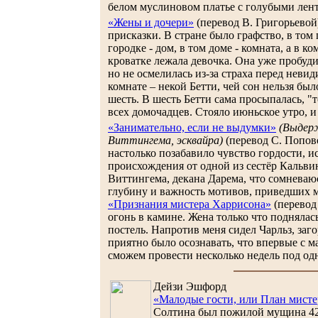
белом муслиновом платье с голубыми лент
«Жены и дочери»
(перевод В. Григорьевой
присказки. В стране было графство, в том 
городке - дом, в том доме - комната, а в ко
кроватке лежала девочка. Она уже пробудил
но не осмелилась из-за страха перед неви
комнате – некой Бетти, чей сон нельзя был
шесть. В шесть Бетти сама просыпалась, "т
всех домочадцев. Стояло июньское утро, и 
«Занимательно, если не выдумки»
(Выдерж
Виттингема, эсквайра)
(перевод С. Попов
настолько позабавило чувство гордости, 
происхождения от одной из сестёр Кальви
Виттингема, декана Дарема, что сомневаю
глубину и важность мотивов, приведших м
«Признания мистера Харрисона»
(перевод
огонь в камине. Жена только что поднялас
постель. Напротив меня сидел Чарльз, за
приятно было осознавать, что впервые с 
сможем провести несколько недель под од
Дейзи Эшфорд
«Малодые гости, или План мист
Солтина был пожилой мущина 42