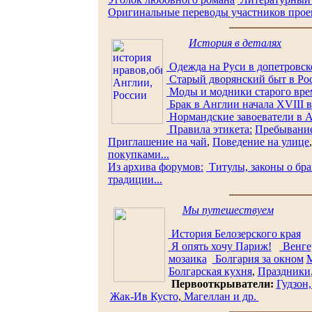
Оригинальные переводы участников проек
История в деталях
Одежда на Руси в допетровск
Старый дворянский быт в Ро
Моды и модники старого вре
Брак в Англии начала XVIII в
Нормандские завоеватели в 
Правила этикета:
Пребывание
Приглашение на чай
,
Поведение на улице
покупками...
Из архива форумов:
Титулы, законы о бр
традиции...
Мы путешествуем
История Белозерского края
Я опять хочу Париж!
Венге
мозаика
Болгария за окном
М
Болгарская кухня
,
Праздники
Первооткрыватели:
Гудзон,
Жак-Ив Кусто
,
Магеллан и др.