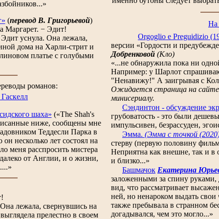
именно бутоны следует выбрать
збойников...»
г»
(
перевод В. Григорьевой
)
На
а Маргарет. − Эдит!
Orgoglio e Preguidizio 
 Эдит уснула. Она лежала,
версии
«Гордости и предубежд
иной дома на Харли-стрит и
Добренковой
(Кло)
слиновом платье с голубыми
«...не обнаружила пока ни одно
Например: у Шарлот спрашивают
"Ненавижу!" А заигрывая с Колл
ереводы романов:
Ожидается страница на сайте,
 Гаскелл
минисериалу.
Сэндинтон - обсуждение эк
сидского шаха»
(«The Shah's
грубоватость - это были дешевы
описанные ниже, сообщены мне
импульсивен, безрассуден, эгоис
садовником Теддесли Парка в
Эмма.
(Эмма с точкой (2020
он несколько лет состоял на
стерву (первую половину фильма
ило меня расспросить мистера
Неприятна как внешне, так и в 
далеко от Англии, и о жизни,
и близко...»
...»
Башмачок
Екатерина Юрье
заложенными за спину руками, 
вид, что рассматривает высажен
ней, но ненароком выдать свои
!
также пребывала в странном бес
 Она лежала, свернувшись на
догадывался, чем это могло...»
 выглядела прелестно в своем