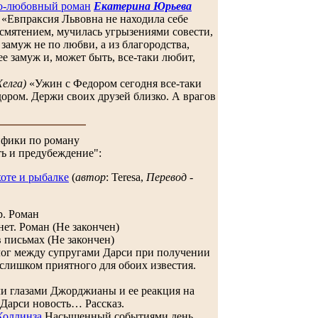
о-любовный роман
Екатерина Юрьева
«Евпраксия Львовна не находила себе
 смятением, мучилась угрызениями совести,
замуж не по любви, а из благородства,
ее замуж и, может быть, все-таки любит,
Хелга)
«Ужин с Федором сегодня все-таки
дором. Держи своих друзей близко. А врагов
фики по роману
ть и предубеждение":
хоте и рыбалке
(
автор
: Теresa,
Перевод -
р. Роман
ет. Роман (Не закончен)
 письмах (Не закончен)
ог между супругами Дарси при получении
 слишком приятного для обоих известия.
и глазами Джорджианы и ее реакция на
Дарси новость… Рассказ.
Коллинза
Насыщенный событиями день