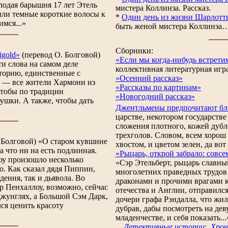
алодая барышня 17 лет Этель
мистера Коллинза. Рассказ.
ли темные короткие волосы к
*
Один день из жизни Шарлотт
мся...»
быть женой мистера Коллинза…
Сборники:
igold»
(перевод О. Болговой)
«Если мы когда-нибудь встретим
и слова на самом деле
коллективная литературная игр
торию, единственные с
«Осенний рассказ»
и — все жители Хармони из
«Рассказы по картинам»
чтобы по традиции
«Новогодний рассказ»
ушки. А также, чтобы дать
Джентльмены предпочитают б
царстве, некотором государстве
сложения плотного, кожей дубл
трехголов. Словом, всем хорош 
 Болговой) «О старом кувшине
хвостом, и цветом зелен, да вот
 что ни на есть подлинная.
«Рыцарь, открой забрало: совсе
лоу произошло несколько
«Сэр Этельберт, рыцарь славный
о. Как сказал дядя Пиппин,
многолетних праведных трудов
дения, так и дьявола. Во
драконами и прочими врагами ка
ер Пенхаллоу, возможно, сейчас
отечества и Англии, отправился
жунглях, а Большой Сэм Дарк,
дочери графа Рэндалла, что жи
лся ценить красоту
дубрав, дабы посмотреть на дев
младенчестве, и себя показать...
Детективные истории
:
Хрон