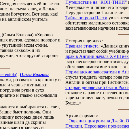
Путешествие на "КОН-ТИКИ"
Сегодня весь день ей не везло.
Хейердалом и пятью его товари
лиса не съела кашу, а Леньке,
Перу до островов Полинезии.
дним йогуртом. Вот ведь как!
Тайна острова Пасхи
увлекатель
на английском учитель
обитателях маленького островка
захватывающем научном исслед
»
(Ольга Болгова) «Хорошо
ных кустов, сделала поворот и
История в деталях:
о укутанной мхом стены.
Правила этикета
:
«Данная книга
ставила саквояж и из
и представляет собой учебник-р
аружив, что с другой стороны
Брак в Англии начала XVIII век
ряд с несовершеннолетними, д
объявлявшимися вне закона...»
Нормандские завоеватели в Ан
erentola)
-
Ольга Болгова
спустя тридцать четыре года по
ками, розоватые в крапинку и
Англии и битвы при Гастингсе.
евые и черные пятнышки
Старый дворянский быт в Росс
погрузила руки в сухо
стоящие наравне с населенными
риятно и гладко заскользили
кареты пишут пастушечьи сцены
Буше...»
аются и выбираются на свет,
 башне бьют полночь. Они
Архив форумов:
тишину которых днем лишь
Экранизация романа Джейн О
чайные шаги да скрипы
Пушкин
,
Персонажи произведе
открывается занавес, и