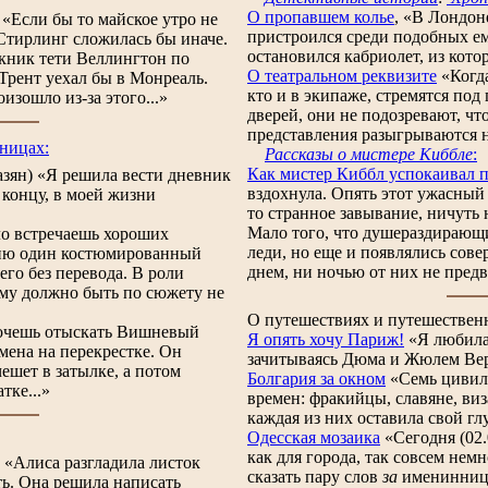
O пропавшем колье
,
«В Лондоне
«Если бы то майское утро не
пристроился среди подобных е
Стирлинг сложилась бы иначе.
остановился кабриолет, из кото
икник тети Веллингтон по
О театральном реквизите
«Когда
Трент уехал бы в Монреаль.
кто и в экипаже, стремятся под
изошло из-за этого...»
дверей, они не подозревают, чт
представления разыгрываются н
ницах:
Рассказы о мистере Киббле
:
Как мистер Киббл успокаивал 
зян) «Я решила вести дневник
вздохнула. Опять этот ужасный с
 концу, в моей жизни
то странное завывание, ничуть 
Мало того, что душераздирающ
о встречаешь хороших
леди, но еще и появлялись сове
мню один костюмированный
днем, ни ночью от них не предв
го без перевода. В роли
ому должно быть по сюжету не
О путешествиях и путешествен
очешь отыскать Вишневый
Я опять хочу Париж!
«Я любила 
мена на перекрестке. Он
зачитываясь Дюма и Жюлем Верн
ешет в затылке, а потом
Болгария за окном
«Семь цивили
тке...»
времен: фракийцы, славяне, ви
каждая из них оставила свой гл
Одесская мозаика
«Сегодня (02.
как для города, так совсем нем
 «Алиса разгладила листок
сказать пару слов
за
именинницу
ть. Она решила написать