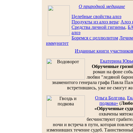
O природной медицине
Целебные свойства алоэ
Продукты из алоэ вера
:
Алоэ 
Средства личной гигиены
,
Б
алоэ
Боремся с целлюлитом
Лечимс
иммунитет
Изданные книги участников
Екатерина Юрь
Обрученные грозо
роман на фоне собы
любви "ледяной баро
знаменитого генерала графа Павла Пале
встретившись, уже не смогут жит
Ольга Болгова
,
Ек
подкова»
(
Любо
«Обрученные суд
охвачены мятежо
бесчинствуют грабите
ночи и встреча в пути, которая повлеч
изменивших течение судеб. Таинственны