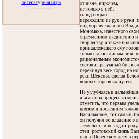
литературная игра
отчизне, впрочем,
не только в ней,
город и край
переходили из рук в руки, 
под управу славного Влад
Мономаха, известного сво
стремлением к единению и
творчеству, а также больши
принадлежащего ему головн
только талантливым лидеро
рациональным экономистом
составил разумный бизнес-п
перекинул весь город на н
реки Шексны, сделав Бело
водных торговых путей.
Не углубляясь в дальнейши
для автора процессы смены
отметить, что первым удел
князем и последним толков
Василькович, тот самый, бр
он получил во владение в в
- ему был лишь год от роду, 
отец, ростовский князь Ва
пал в Шеренском лесу в не