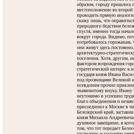
образом, городу пришлось 
местоположение во второй 
проводить прямую аналоги
скажу лишь, что оправиться
природного бедствия белоз
спустя, именно тогда начал
вокруг города. Видимо, по
потребовалось горожанам, ч
они живут здесь постоянно,
архитектурно-стратегичес
поселения. Хотя, другим, 
фактором возрождения горо
стратегический интерес к 
государя князя Ивана Васил
под прозвищами Великий и
псевдоним прочно приклеил
знаменитому внуку, Ивану 
неутомимо и успешно труди
благо объединения и незав
присоединил к Москве в чи
Белозерский край, заставив
князя Михаила Андреевича
духовное завещание, в кото
том, что тот передает Бело
господину и государю кня