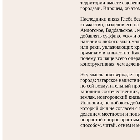
территории вместе с дерев
городами. Впрочем, об это
Наследники князя Глеба бе
княжество, разделив его на
Андогское, Вадбальское... 
добавлять суффикс «ск» и 
названию любого мало-мал
или реки, увлажняющих кр
прямиком в княжество. Как
почему-то чаще всего опер
конструктивная, чем делен
Эту мысль подтверждает п
города: татарское нашестви
но сей возмутительный про
заполнил соотечественник,
земляк, новгородский княз
Иванович, не побоюсь доба
который был не согласен с
делением местности и попы
непростой вопрос простым
способом, читай, огнем и м