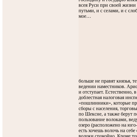
всея Руси при своей жизни 
путьми, и с селами, и с с
мое…
больше не правят князья, т
ведении наместников. Ари
и отступает. Естественно, в
доблестная налоговая инсп
«пошлинники», которые пр
сборы с населения, торгов
по Шексне, а также берут 
пользование волоками, ве
озеро (расположено на юго-
есть хочешь волочь на себе
волоки спокойно. Кроме то