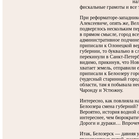
на
фискальные грамоты и все 
При реформаторе-западник
Алексеевиче, опять же, Вел
подверглось нескольким пе
в прямом смысле, город вс
административное подчинен
приписали к Олонецкой ве
губернии, то буквально в 
перекинули в Санкт-Петер
видимо, прикинув, что Нов
хватает земель, отправили е
приписали к Белоозеру гор
(чудесный старинный горо
области, там я побывала нес
Чаронду и Устюжну.
Интересно, как повлияла н
Белоозера смена губерний?
Вероятно, история водной 
интереснее, чем бюрократ
Дороги и дураки… Впрочем,
Итак, Белозерск — давняя 