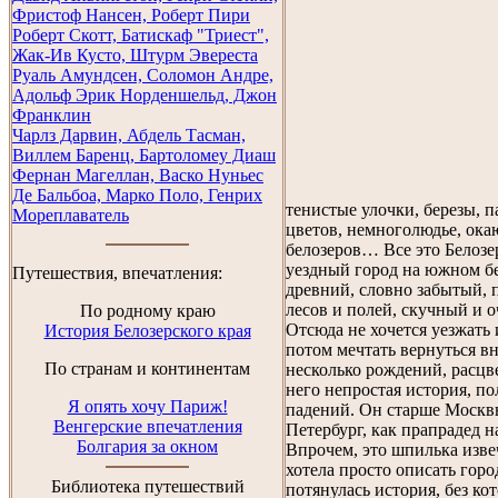
Фристоф Нансен, Роберт Пири
Роберт Скотт, Батискаф "Триест",
Жак-Ив Кусто, Штурм Эвереста
Руаль Амундсен, Соломон Андре,
Адольф Эрик Норденшельд, Джон
Франклин
Чарлз Дарвин, Абдель Тасман,
Виллем Баренц, Бартоломеу Диаш
Фернан Магеллан, Васко Нуньес
Де Бальбоа, Марко Поло, Генрих
тенистые улочки, березы, 
Мореплаватель
цветов, немноголюдье, ок
белозеров… Все это Белоз
уездный город на южном бе
Путешествия, впечатления:
древний, словно забытый, 
лесов и полей, скучный и 
По родному краю
Отсюда не хочется уезжать 
История Белозерского края
потом мечтать вернуться в
По странам и континентам
несколько рождений, расцв
него непростая история, по
Я опять хочу Париж!
падений. Он старше Москв
Венгерские впечатления
Петербург, как прапрадед н
Болгария за окном
Впрочем, это шпилька изв
хотела просто описать горо
Библиотека путешествий
потянулась история, без ко