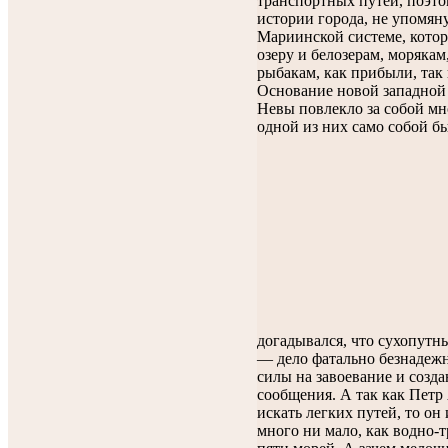
транспортных путей, поэто
истории города, не упомян
Мариинской системе, котор
озеру и белозерам, морякам
рыбакам, как прибыли, так
Основание новой западной 
Невы повлекло за собой м
одной из них само собой б
догадывался, что сухопутны
— дело фатально безнадежн
силы на завоевание и созд
сообщения. А так как Петр
искать легких путей, то он
много ни мало, как водно-