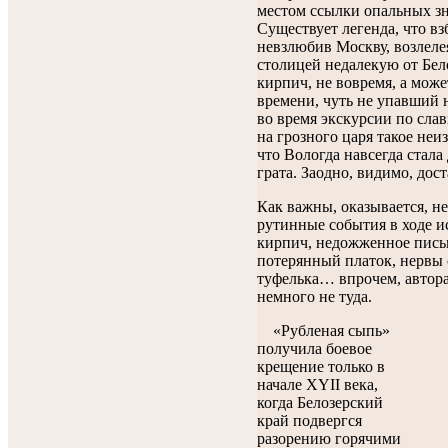
местом ссылки опальных з
Существует легенда, что в
невзлюбив Москву, возлеле
столицей недалекую от Бел
кирпич, не вовремя, а може
времени, чуть не упавший 
во время экскурсии по слав
на грозного царя такое неи
что Вологда навсегда стала
грата. Заодно, видимо, дост
Как важны, оказывается, н
рутинные события в ходе и
кирпич, недожженное пись
потерянный платок, нервы с
туфелька… впрочем, автора
немного не туда.
«Рубленая сыпь»
получила боевое
крещение только в
начале XYII века,
когда Белозерский
край подвергся
разорению горячими