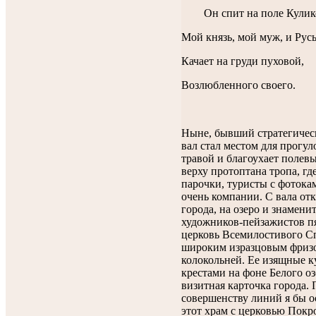
Он спит на поле Кулик
Мой князь, мой муж, и Русь
Качает на груди пуховой,
Возлюбленного своего.
Ныне, бывший стратегическ
вал стал местом для прогуло
травой и благоухает полев
верху протоптана тропа, г
парочки, туристы с фотока
очень компании. С вала от
города, на озеро и знамени
художников-пейзажистов пя
церковь Всемилостивого С
широким изразцовым фризо
колокольней. Ее изящные 
крестами на фоне Белого о
визитная карточка города. 
совершенству линий я бы о
этот храм с церковью Покр