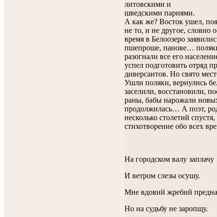
литовскими и
шведскими парнями.
А как же? Восток ушел, поя
не то, и не другое, словно 
время в Белоозеро заявилис
пшепроше, панове… поляки
разогнали все его населени
успел подготовить отряд п
диверсантов. Но свято мест
Ушли поляки, вернулись бе
заселили, восстановили, по
раны, бабы нарожали новы
продолжилась… А поэт, ро
несколько столетий спустя,
стихотворение обо всех врем
На городском валу заплачу
И ветром слезы осушу.
Мне вдовий жребий предна
Но на судьбу не заропщу.