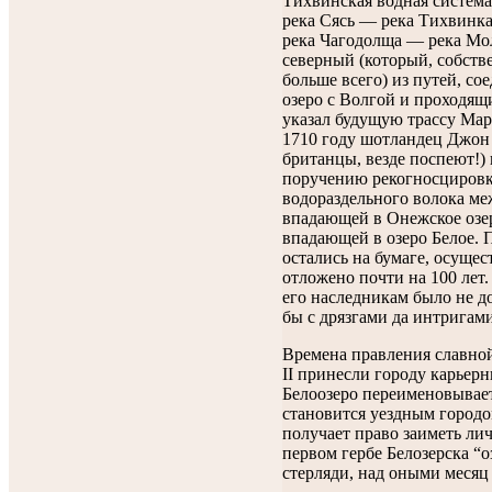
Тихвинская водная система
река Сясь — река Тихвинк
река Чагодолща — река Мол
северный (который, собстве
больше всего) из путей, с
озеро с Волгой и проходящи
указал будущую трассу Ма
1710 году шотландец Джон
британцы, везде поспеют!)
поручению рекогносцировк
водораздельного волока ме
впадающей в Онежское озер
впадающей в озеро Белое. П
остались на бумаге, осуще
отложено почти на 100 лет
его наследникам было не до
бы с дрязгами да интригам
Времена правления славн
II принесли городу карьерн
Белоозеро переименовывает
становится уездным городо
получает право заиметь лич
первом гербе Белозерска “о
стерляди, над оными месяц 