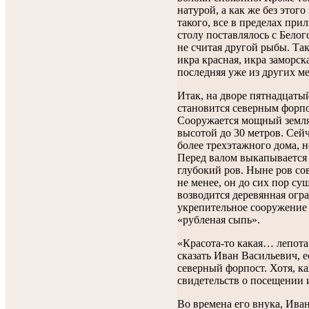
натурой, а как же без этого
такого, все в пределах при
столу поставлялось с Белого
не считая другой рыбы. Так 
икра красная, икра заморс
последняя уже из других 
Итак, на дворе пятнадцатый
становится северным форп
Сооружается мощный земля
высотой до 30 метров. Сейч
более трехэтажного дома, 
Перед валом выкапывается 
глубокий ров. Ныне ров сов
не менее, он до сих пор су
возводится деревянная огра
укрепительное сооружение
«рубленая сыпь».
«Красота-то какая… лепот
сказать Иван Васильевич, 
северный форпост. Хотя, ка
свидетельств о посещении 
Во времена его внука, Иван