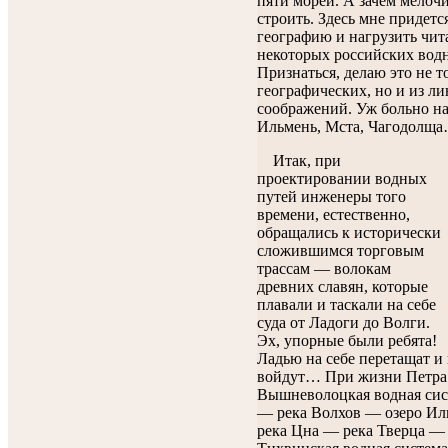
пяти морей. А зачем мелочи
строить. Здесь мне придетс
географию и нагрузить чит
некоторых российских вод
Признаться, делаю это не т
географических, но и из л
соображений. Уж больно н
Ильмень, Мста, Чагодолщ
Итак, при
проектировании водных
путей инженеры того
времени, естественно,
обращались к исторически
сложившимся торговым
трассам — волокам
древних славян, которые
плавали и таскали на себе
суда от Ладоги до Волги.
Эх, упорные были ребята!
Ладью на себе перетащат и
войдут… При жизни Петра 
Вышневолоцкая водная сис
— река Волхов — озеро Ил
река Цна — река Тверца — 