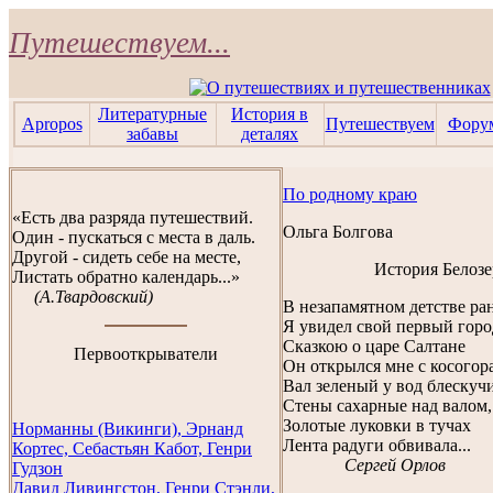
Путешествуем...
Литературные
История в
Apropos
Путешествуем
Фору
забавы
деталях
По родному краю
«Есть два разряда путешествий.
Ольга Болгова
Один - пускаться с места в даль.
Другой - сидеть себе на месте,
История Белозе
Листать обратно календарь...»
(А.Твардовский)
В незапамятном детстве ра
Я увидел свой первый горо
Сказкою о царе Салтане
Первооткрыватели
Он открылся мне с косогора
Вал зеленый у вод блескуч
Стены сахарные над валом,
Золотые луковки в тучах
Норманны (Викинги), Эрнанд
Лента радуги обвивала...
Кортес, Себастьян Кабот, Генри
Сергей Орлов
Гудзон
Давид Ливингстон, Генри Стэнли,