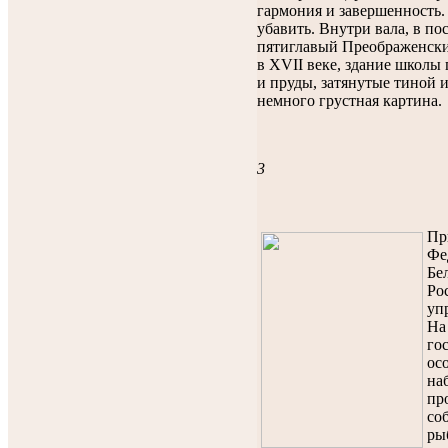
гармония и завершенность.
убавить. Внутри вала, в по
пятиглавый Преображенски
в XVII веке, здание школы
и пруды, затянутые тиной и
немного грустная картина.
3
Пр
Фе
Бе
Ро
уп
На
го
ос
на
пр
со
ры