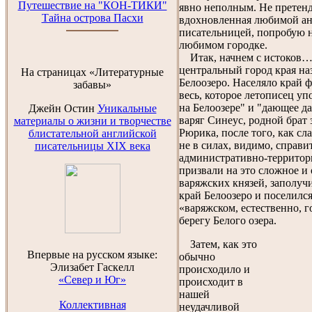
Путешествие на "КОН-ТИКИ"
явно неполным. Не претенд
Тайна острова Пасхи
вдохновленная любимой а
писательницей, попробую н
любимом городке.
Итак, начнем с истоков… 
центральный город края на
На страницах «Литературные
Белоозеро. Населяло край 
забавы»
весь, которое летописец у
на Белоозере" и "дающее да
Джейн Остин
Уникальные
варяг Синеус, родной брат
материалы о жизни и творчестве
Рюрика, после того, как сл
блистательной английской
не в силах, видимо, справит
писательницы XIX века
административно-террито
призвали на это сложное и 
варяжских князей, заполуч
край Белоозеро и поселилс
«варяжском, естественно, г
берегу Белого озера.
Затем, как это
Впервые на русском языке:
обычно
Элизабет Гаскелл
происходило и
«Север и Юг»
происходит в
нашей
Коллективная
неудачливой