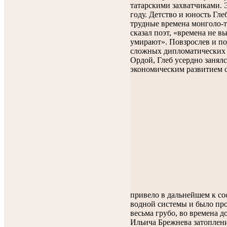
татарскими захватчиками. 
году. Детство и юность Гл
трудные времена монголо-та
сказал поэт, «времена не в
умирают». Повзрослев и по
сложных дипломатических 
Ордой, Глеб усердно занялс
экономическим развитием с
привело в дальнейшем к 
водной системы и было про
весьма грубо, во времена 
Ильича Брежнева затоплен