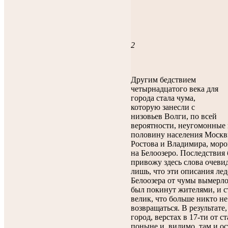
2
Другим бедствием
четырнадцатого века для
города стала чума,
которую занесли с
низовьев Волги, по всей
вероятности, неугомонные 
половину населения Москв
Ростова и Владимира, моро
на Белоозеро. Последствия
привожу здесь слова очеви
лишь, что эти описания ле
Белоозера от чумы вымерло
был покинут жителями, и с
велик, что больше никто не
возвращаться. В результате
город, верстах в 17-ти от ст
поныне и, видимо, там и ос