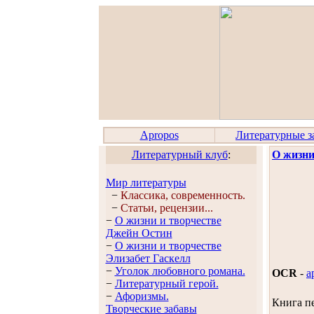
Apropos
Литературные з
Литературный клуб
:
О жизни
Мир литературы
−
Классика, современность.
−
Статьи, рецензии...
−
О жизни и творчестве
Джейн Остин
−
О жизни и творчестве
Элизабет Гaскелл
−
Уголок любовного романа.
OCR
-
a
−
Литературный герой.
−
Афоризмы.
Книга п
Творческие забавы