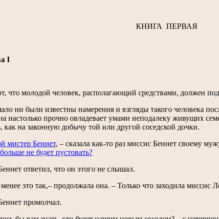
КНИГА ПЕРВАЯ
а I
т, что молодой человек, располагающий средствами, должен под
ало ни были известны намерения и взгляды такого человека посл
на настолько прочно овладевает умами неподалеку живущих семе
, как на законную добычу той или другой соседской дочки.
ой мистер Беннет
, – сказала как-то раз миссис Беннет своему му
больше не будет пустовать?
еннет ответил, что он этого не слышал.
 менее это так,– продолжала она. – Только что заходила миссис 
Беннет промолчал.
лось бы вам знать, кто будет нашим новым соседом? – с нетерпен