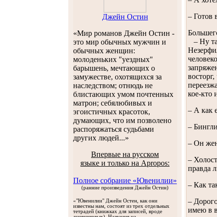
– Готов 
Джейн Остин
Большего
«Мир романов Джейн Остин -
– Ну т
это мир обычных мужчин и
Незерфи
обычных женщин:
человек
молоденьких "уездных"
запряжен
барышень, мечтающих о
восторг,
замужестве, охотящихся за
переезж
наследством; отнюдь не
кое-кто 
блистающих умом почтенных
матрон; себялюбивых и
– А как 
эгоистичных красоток,
думающих, что им позволено
– Бингли
распоряжаться судьбами
других людей...»
– Он жен
Впервые на русском
– Холост
языке и только на Apropos:
правда л
Полное собрание «Ювенилии»
– Как та
(ранние произведения Джейн Остин)
– Дорого
«"Ювенилии" Джейн Остен, как они
известны нам, состоят из трех отдельных
имею в в
тетрадей (книжках для записей, вроде
дневниковых). Названия на