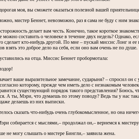
 дорогая моя, вы сможете оказаться полезной вашей приятельниц
ожно, мистер Беннет, невозможно, раз я сама не буду с ним знак
сторожность делает вам честь. Конечно, такое короткое знакомст
 можно составить о человеке в течение двух недель? Однако, ес
то сделает кто-нибудь другой. По мне – пускай миссис Лонг и е
ов взять это доброе дело на себя, если оно вам очень не по душе.
уставились на отца. Миссис Беннет пробормотала:
вздор!
начает ваше выразительное замечание, сударыня? – спросил он 
согласно которому, прежде чем иметь дело с незнакомым челове
равится существующий порядок такого представления? Боюсь, ч
ся. А ты, Мэри, что думаешь по этому поводу? Ведь ты у нас та
даже делаешь из них выписки.
елось сказать что-нибудь очень глубокомысленное, но она ничег
эри собирается с мыслями,– продолжал он,– вернемся к мистеру
ше не могу слышать о мистере Бингли,– заявила жена.