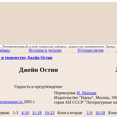
абавы
История в деталях
Путешествуем
 и творчестве Джейн Остин
Джейн Остин
Гордость и предубеждение
Переводчик
И. Маршак
Издательство "Наука", Москва, 19
propospage.ru
2005 г.
серия АН СССР "Литературные п
ервая: 1-3
4-10
11-18
19-23
Книга вторая:
1-9
10-18
Книг