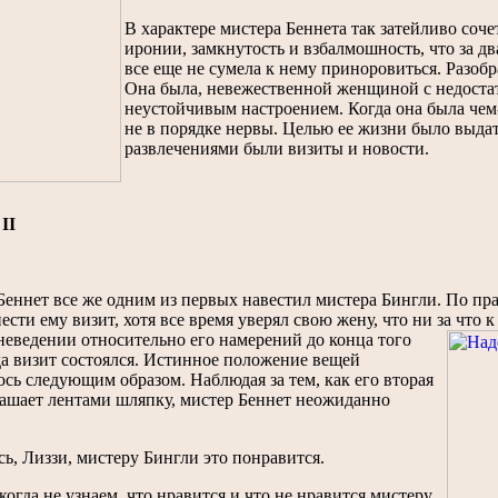
В характере мистера Беннета так затейливо соче
иронии, замкнутость и взбалмошность, что за д
все еще не сумела к нему приноровиться. Разобр
Она была, невежественной женщиной с недоста
неустойчивым настроением. Когда она была чем-
не в порядке нервы. Целью ее жизни было выда
развлечениями были визиты и новости.
II
еннет все же одним из первых навестил мистера Бингли. По прав
ести ему визит, хотя все время уверял свою жену, что ни за что к
неведении относительно его намерений до конца
того
да визит состоялся. Истинное положение вещей
сь следующим образом. Наблюдая за тем, как его вторая
рашает лентами шляпку, мистер Беннет неожиданно
ь, Лиззи, мистеру Бингли это понравится.
огда не узнаем, что нравится и что не нравится мистеру