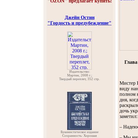
"OZON" предлагает купить:
Джейн Остин
"Гордость и предубеждение"
Глава 
Издательство:
Мартин, 2008 г.;
Твердый переплет, 352 стр.
Мистер Б
виду нан
полном 
дня, ког
раскрыло
дочь ук
заметил:
– Надеюс
Букинистическое издание
Сохранность: Хорошая
– Мы ник