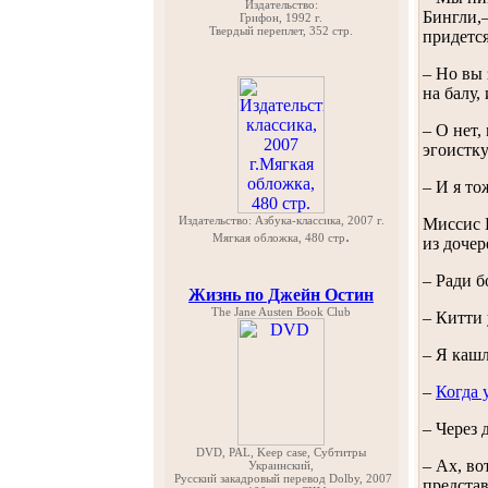
Издательство:
Бингли,–
Грифон, 1992 г.
Твердый переплет, 352 стр.
придется
– Но вы 
на балу,
– О нет,
эгоистку
– И я то
Издательство: Азбука-классика, 2007 г.
Миссис Б
.
Мягкая обложка, 480 стр
из дочер
– Ради б
Жизнь по Джейн Остин
The Jane Austen Book Club
– Китти 
– Я кашл
–
Когда 
– Через 
DVD, PAL, Keep case, Субтитры
– Ах, во
Украинский,
Русский закадровый перевод Dolby, 2007
представ