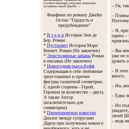
соответствующих тетрадях написаны
– Гм, та
почерком самой Джейн...»
Фанфики по роману Джейн
– Планы!
Остин "Гордость и
Поэтому 
предубеждение"
– Я, при
*
В т е н и
История Энн де
одних – 
Бер. Роман
привлека
*
Пустоцвет
История Мэри
Беннет. Роман (Не закончен)
– Вы мне
*
Эпистолярные забавы
Роман
уже не п
в письмах (Не закончен)
думать о
*
Новогодняя пьеса-Буфф
– В этих
Содержащая в себе любовные
много.
треугольники и прочие
фигуры галантной геометрии.
– Но, мо
С одной стороны - Герой,
Героини (в количестве – двух).
– Едва л
А также Автор
(исключительно для
– Но под
симметрии)
увидите,
*
Пренеприятное известие
своей Ш
Диалог между супругами
– ведь м
Дарси при получении некоего
неизбежного, хоть и не