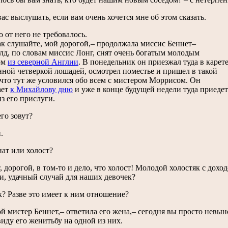
вас выслушать, если вам очень хочется мне об этом сказать.
 от него не требовалось.
ак слушайте, мой дорогой,– продолжала миссис Беннет–
лд, по словам миссис Лонг, снят очень богатым молодым
ом
из северной Англии
. В понедельник он приезжал туда в карете
ной четверкой лошадей, осмотрел поместье и пришел в такой
 что тут же условился обо всем с мистером Моррисом. Он
ает
к Михайлову дню
и уже в конце будущей недели туда приедет
из его прислуги.
его зовут?
.
ат или холост?
, дорогой, в том-то и дело, что холост! Молодой холостяк с дохо
и, удачный случай для наших девочек?
к? Разве это имеет к ним отношение?
й мистер Беннет,– ответила его жена,– сегодня вы просто невын
иду его женитьбу на одной из них.