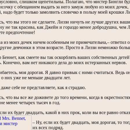
зусловно, слишком щепетильны. Полагаю, что мистер Бингли буде
исочку с обещанием выдать за него замуж любую из моих дочек,
 надо будет только замолвить словечко в пользу моей крошки Ли
ь, что вы этого не сделаете. Лиззи ничуть не лучше других ваши
у не так красива, как Джейн и гораздо менее добродушна, чем Л
ете предпочтение!
а из моих дочек ничем особенным не примечательна,– ответил о
другие девчонки в этом возрасте. Просто в Лиззи немножко больше
 Беннет, как смеете вы так оскорблять ваших собственных детей
. Конечно, вам нет никакого дела до моих истерзанных нервов.
баетесь, моя дорогая. Я давно привык с ними считаться. Ведь о
 о них уже не меньше двадцати лет.
 даже себе не представляете, как я страдаю.
ь, что вы все же доживете до того времени, когда в окрестност
не менее четырех тысяч в год.
сли их будет двадцать, какой в них прок, коли вы все равно отка
– Ну, если их будет двадцать, моя дорогая, то тог
их всех подряд.