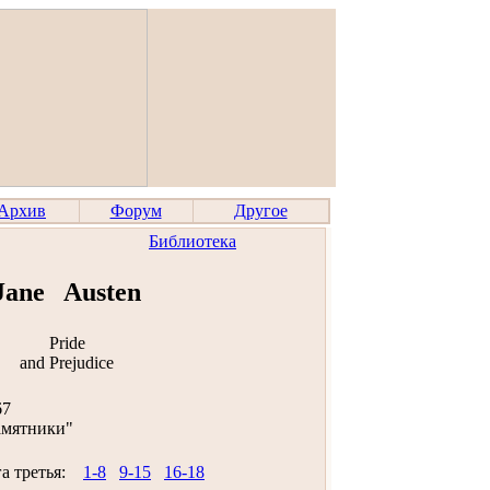
Архив
Форум
Другое
Библиотека
Jane Austen
Pride
and Prejudice
67
амятники"
а третья:
1-8
9-15
16-18