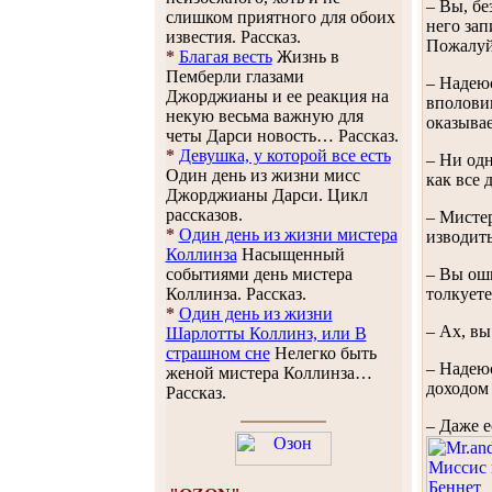
– Вы, бе
слишком приятного для обоих
него зап
известия. Рассказ.
Пожалуй,
*
Благая весть
Жизнь в
Пемберли глазами
– Надеюс
Джорджианы и ее реакция на
вполовин
некую весьма важную для
оказыва
четы Дарси новость… Рассказ.
*
Девушка, у которой все есть
– Ни одн
Один день из жизни мисс
как все 
Джорджианы Дарси. Цикл
рассказов.
– Мистер
*
Один день из жизни мистера
изводить
Коллинза
Насыщенный
событиями день мистера
– Вы оши
Коллинза. Рассказ.
толкуете
*
Один день из жизни
– Ах, вы
Шарлотты Коллинз, или В
страшном сне
Нелегко быть
– Надеюс
женой мистера Коллинза…
доходом 
Рассказ.
– Даже е