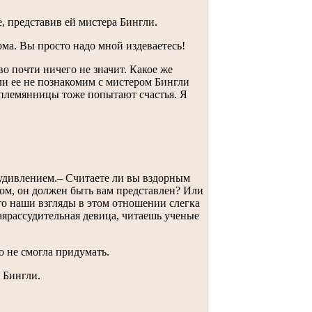
е, представив ей мистера Бингли.
ома. Вы просто надо мной издеваетесь!
во почти ничего не значит. Какое же
ли ее не познакомим с мистером Бингли
е племянницы тоже попытают счастья. Я
с удивлением.– Считаете ли вы вздорным
ком, он должен быть вам представлен? Или
то наши взгляды в этом отношении слегка
каярассудительная девица, читаешь ученые
о не смогла придумать.
 Бингли.