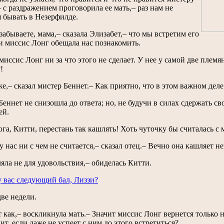
 с раздражением проговорила ее мать,– раз нам не
 бывать в Незерфилде.
забываете, мама,– сказала Элизабет,– что мы встретим его
 и миссис Лонг обещала нас познакомить.
 миссис Лонг ни за что этого не сделает. У нее у самой две плем
!
же,– сказал мистер Беннет.– Как приятно, что в этом важном деле
еннет не снизошла до ответа; но, не будучи в силах сдержать св
ей.
ога, Китти, перестань так кашлять! Хоть чуточку бы считалась с
у нас ни с чем не считается,– сказал отец.– Вечно она кашляет н
яла не для удовольствия,– обиделась Китти.
у вас следующий бал, Лиззи?
две недели.
т как,– воскликнула мать.– Значит миссис Лонг вернется только н
ит, если даже не успеет с ним до этого встретиться?