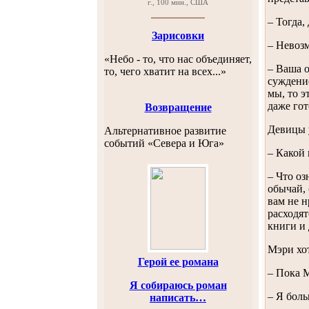
г., 100 мин., США
– Тогда,
Зарисовки
– Невозм
«Небо - то, что нас объединяет,
– Ваша о
то, чего хватит на всех...»
суждение
мы, то э
даже гот
Возвращение
Девицы 
Альтернативное развитие
событий «Севера и Юга»
– Какой 
– Что оз
обычай, 
вам не н
расходят
книги и 
Мэри хот
Герой ее романа
– Пока М
Я собираюсь роман
– Я боль
написать…