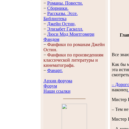
−
Романы. Повести.
−
Сборники.
−
Рассказы. Эссe.
Библиотека
−
Джейн Остин,
−
Элизабет Гaскелл.
−
Люси Мод Монтгомери
Глав
Фандом
−
Фанфики по романам Джейн
Остин.
Все знаю
−
Фанфики по произведениям
классической литературы и
Как бы м
кинематографа.
эта исти
−
Фанарт.
смотреть
Архив форума
– Дорог
Форум
наконец
Наши ссылки
Мистер Б
– Тем не
Мистер 
– А хоте