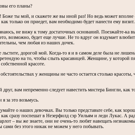
ковы его планы?
 Боже ты мой, и скажете же вы иной раз! Но ведь может вполне 
как только он приедет, вам необходимо будет нанести ему визит.
знаюсь, не вижу к тому достаточных оснований. Поезжайте-ка в
это, возможно, будет еще лучше. Не то вдруг он вздумает влюбит
тельны, чем любая из наших дочек.
 льстите, дорогой мой. Когда-то я и в самом деле была не лишен
ретендую на то, чтобы слыть красавицей. Женщине, у которой пя
 собственной красоте.
 обстоятельствах у женщины не часто остается столько красоты,
й друг, вам непременно следует навестить мистера Бингли, как т
и я за это возьмусь.
умайте о наших девочках. Вы только представьте себе, как хорош
 как сразу поспешат в Незерфилд сэр Уильям и леди Лукас. А рад
арлот – вы же знаете, они не очень-то любят навещать незнако
ы сами без этого никак не можем у него побывать.