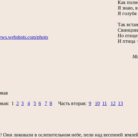
Как полно
Я знаю, 
Я голубя 
Так встан
Свинцовы
Но птице 
И птица 
Ма
рвая
рвая: 1
2
3
4
5
6
7
8
Часть вторая:
9
10
11
12
13
! Они ликовали в ослепительном небе, пели над весенней землей