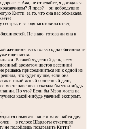
дороге. − Ааа, не отвечайте, я догадался.
ь красавчиком? Я прав? − он добродушно
гую Китти, за то, что она вас обскакала,
маете!
 сестры, и загодя заготовила ответ,
язанностей. Не знаю, готова ли она к
кой женщины есть только одна обязанность
 уже ищет меня.
кипажи. В такой чудесный день, всем
напоенный ароматом цветов весенний
 не решаясь присоединиться ни к одной из
решила, что будет лучше, если она
стях в такой ясный солнечный день,
ее месте наверняка сказала бы что-нибудь
омпании. Но что? Если бы Мэри могла на
олучился какой-нибудь удачный экспромт.
с.
иходится помогать папе и маме найти друг
волен, − в голосе Шарлоты отчетливо
ему не подойдешь поздравить Китти?