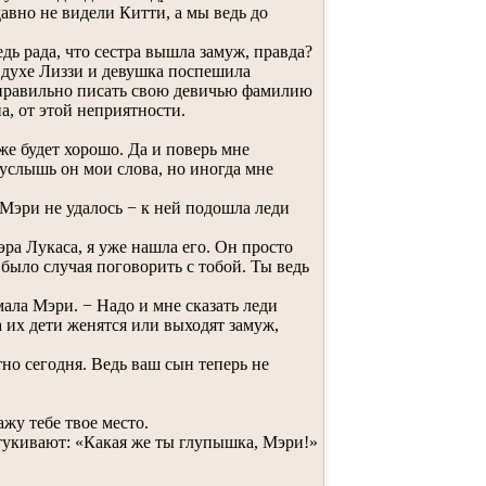
вно не видели Китти, а мы ведь до
ь рада, что сестра вышла замуж, правда?
 духе Лиззи и девушка поспешила
я правильно писать свою девичью фамилию
а, от этой неприятности.
же будет хорошо. Да и поверь мне
 услышь он мои слова, но иногда мне
Мэри не удалось − к ней подошла леди
эра Лукаса, я уже нашла его. Он просто
 было случая поговорить с тобой. Ты ведь
ала Мэри. − Надо и мне сказать леди
а их дети женятся или выходят замуж,
но сегодня. Ведь ваш сын теперь не
жу тебе твое место.
тукивают: «Какая же ты глупышка, Мэри!»