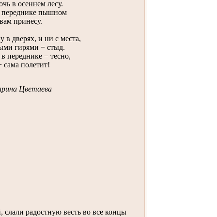
чь в осеннем лесу.
в переднике пышном
вам принесу.
у в дверях, и ни с места,
ми гирями − стыд.
в переднике − тесно,
− сама полетит!
рина Цветаева
, cлали радостную весть во все концы