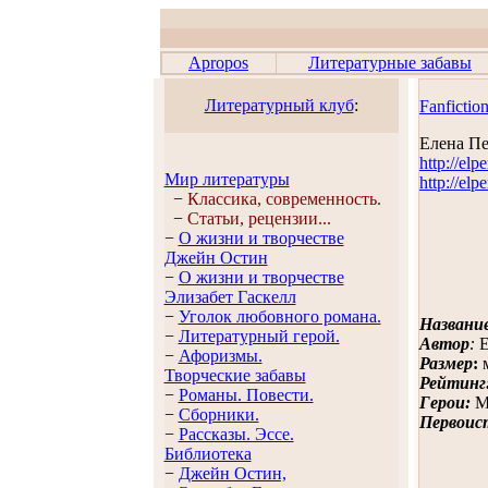
Apropos
Литературные забавы
Литературный клуб
:
Fanfictio
Елена П
http://elp
Мир литературы
http://elp
−
Классика, современность.
−
Статьи, рецензии...
−
О жизни и творчестве
Джейн Остин
−
О жизни и творчестве
Элизабет Гaскелл
−
Уголок любовного романа.
Названи
−
Литературный герой.
Автор
:
Е
−
Афоризмы.
Размер
:
м
Творческие забавы
Рейтинг
−
Романы. Повести.
Герои:
М
−
Сборники.
Первоис
−
Рассказы. Эссe.
Библиотека
−
Джейн Остин,