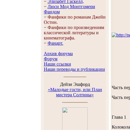
−
Элизабет Гaскелл,
−
Люси Мод Монтгомери
Фандом
−
Фанфики по романам Джейн
Остин.
−
Фанфики по произведениям
классической литературы и
кинематографа.
−
Фанарт.
Архив форума
Форум
Наши ссылки
Наши переводы и публикации
Дейзи Эшфорд
Часть пе
«Малодые гости, или План
мистера Солтины»
Часть пе
Глава 1
Колокола