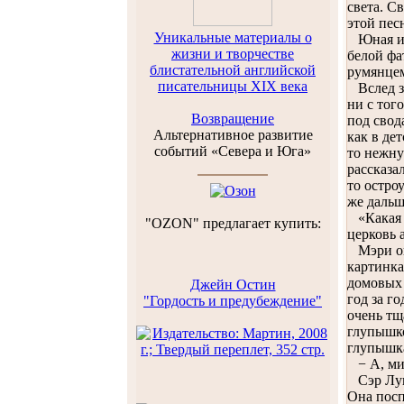
света. С
этой пес
Уникальные материалы о
Юная и п
жизни и творчестве
белой фа
блистательной английской
румянцем
писательницы XIX века
Вслед за
ни с тог
Возвращение
под свод
Альтернативное развитие
как в де
событий «Севера и Юга»
то нежну
рассказа
то остро
же дальш
«Какая т
"OZON" предлагает купить:
церковь 
Мэри ого
картинка
домовых 
Джейн Остин
год за г
"Гордость и предубеждение"
очень тщ
глупышко
глупышк
− А, мис
Сэр Лука
Она посп