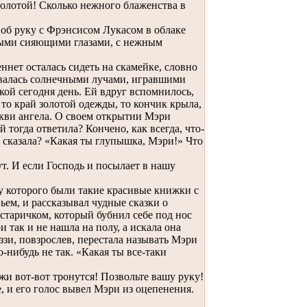
 Золотой! Сколько нежного блаженства в
об руку с Фрэнсисом Лукасом в облаке
нными сияющими глазами, с нежным
нет осталась сидеть на скамейке, словно
юбовалась солнечными лучами, игравшими
акой сегодня день. Ей вдруг вспомнилось,
 то край золотой одежды, то кончик крыла,
ркви ангела. О своем открытии Мэри
й тогда ответила? Кончено, как всегда, что-
а сказала? «Какая ты глупышка, Мэри!» Что
. И если Господь и посылает в нашу
, у которого были такие красивые книжки с
ьем, и рассказывал чудные сказки о
старичком, который бубнил себе под нос
 так и не нашла на полу, а искала она
иззи, повзрослев, перестала называть Мэри
о-нибудь не так. «Какая ты все-таки
жи вот-вот тронутся! Позвольте вашу руку!
, и его голос вывел Мэри из оцепенения.