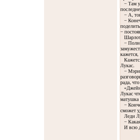
− Там уж
последне
− А, тог
− Конечн
поделить
− постоя
Шарлота
− Полно,
замужест
кажется,
Кажется,
Лукас.
− Мэри, 
разговор
рада, чт
«Джейн! 
Лукас чт
матушка 
− Кончен
сможет у
Леди Лук
− Какая 
И всю до