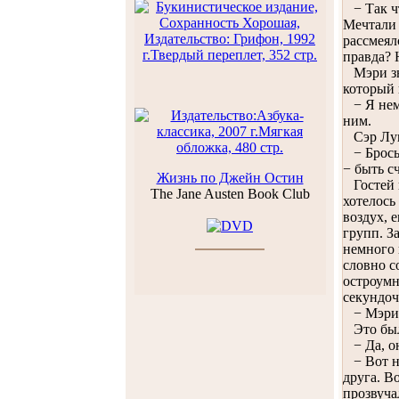
− Так чт
Мечтали 
рассмеял
правда? 
Мэри зна
который 
− Я немн
ним.
Сэр Лука
− Бросьт
− быть с
Жизнь по Джейн Остин
Гостей н
The Jane Austen Book Club
хотелось
воздух, 
групп. З
немного 
словно с
остроумн
секундоч
− Мэри, 
Это был
− Да, он
− Вот не
друга. В
прозвуча