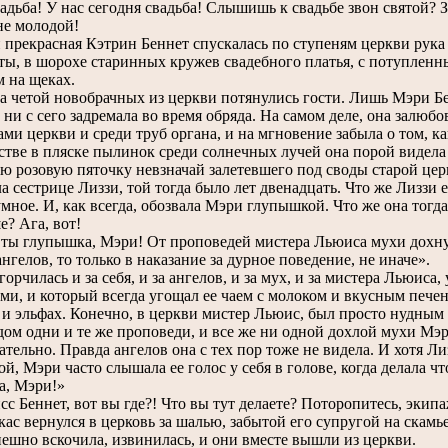
вадьба! У нас сегодня свадьба! Слышишь к свадьбе звон святой?
не молодой!
рекрасная Кэтрин Беннет спускалась по ступеням церкви рука 
ты, в шорохе старинных кружев свадебного платья, с потупле
 на щеках.
 четой новобрачных из церкви потянулись гости. Лишь Мэри Бен
о ни с сего задремала во время обряда. На самом деле, она зал
ами церкви и среди труб органа, и на мгновение забыла о том, к
тстве в пляске пылинок среди солнечных лучей она порой видела
ю розовую пяточку невзначай залетевшего под своды старой це
ла сестрице Лиззи, той тогда было лет двенадцать. Что же Лиззи е
умное. И, как всегда, обозвала Мэри глупышкой. Что же она тогд
е? Ага, вот!
ы глупышка, Мэри! От проповедей мистера Льюиса мухи дохнут
ангелов, то только в наказание за дурное поведение, не иначе».
рчилась и за себя, и за ангелов, и за мух, и за мистера Льюиса
ми, и который всегда угощал ее чаем с молоком и вкусным печен
и эльфах. Конечно, в церкви мистер Льюис, был просто нудным 
одом одни и те же проповеди, и все же ни одной дохлой мухи Мэри
ательно. Правда ангелов она с тех пор тоже не видела. И хотя Л
й, Мэри часто слышала ее голос у себя в голове, когда делала чт
а, Мэри!»
с Беннет, вот вы где?! Что вы тут делаете? Поторопитесь, экипа
с вернулся в церковь за шалью, забытой его супругой на скамье
ешно вскочила, извинилась, и они вместе вышли из церкви.