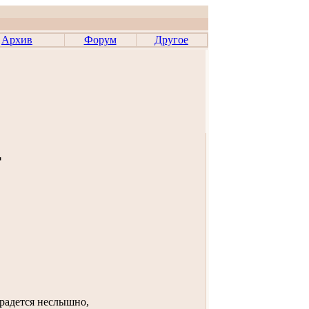
Архив
Форум
Другое
т
радется неслышно,