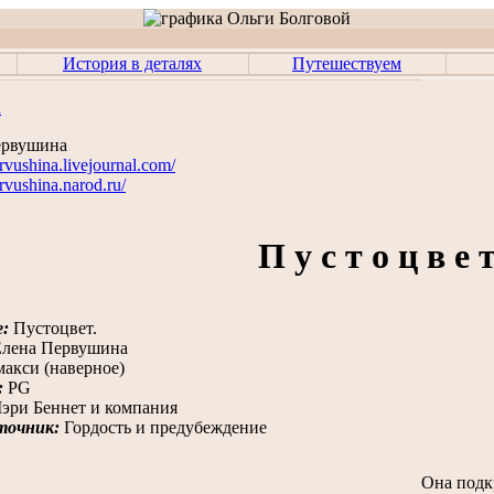
История в деталях
Путешествуем
n
ервушина
ervushina.livejournal.com/
ervushina.narod.ru/
П у с т о ц в е 
е:
Пустоцвет.
лена Первушина
акси (наверное)
:
PG
эри Беннет и компания
точник:
Гордость и предубеждение
Она подк