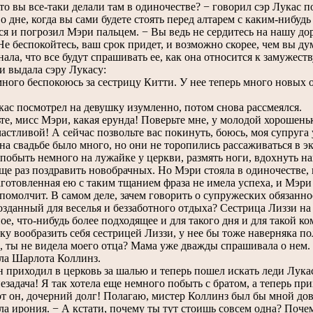
о вы все-таки делали там в одиночестве? − говорил сэр Лукас по 
о дне, когда вы сами будете стоять перед алтарем с каким-нибуд
ся и погрозил Мэри пальцем. − Вы ведь не сердитесь на нашу доро
Не беспокойтесь, ваш срок придет, и возможно скорее, чем вы ду
ла, что все будут спрашивать ее, как она относится к замужеству
и выдала сэру Лукасу:
ого беспокоюсь за сестрицу Китти. У нее теперь много новых об
с посмотрел на девушку изумленно, потом снова рассмеялся.
е, мисс Мэри, какая ерунда! Поверьте мне, у молодой хорошень
частливой! А сейчас позвольте вас покинуть, боюсь, моя супруга
а свадьбе было много, но они не торопились рассаживаться в э
 побыть немного на лужайке у церкви, размять ноги, вдохнуть 
еще раз поздравить новобрачных. Но Мэри стояла в одиночестве,
аготовленная ею с таким тщанием фраза не имела успеха, и Мэри 
помолчит. В самом деле, зачем говорить о супружеских обязанно
озданный для веселья и беззаботного отдыха? Сестрица Лиззи на 
ое, что-нибудь более подходящее и для такого дня и для такой к
ку вообразить себя сестрицей Лиззи, у нее бы тоже наверняка п
ты не видела моего отца? Мама уже дважды спрашивала о нем.
а Шарлота Коллинз.
 приходил в церковь за шалью и теперь пошел искать леди Лука
задача! Я так хотела еще немного побыть с братом, а теперь пр
от он, дочерний долг! Полагаю, мистер Коллинз был бы мной до
ла ирония. − А кстати, почему ты тут стоишь совсем одна? Поч