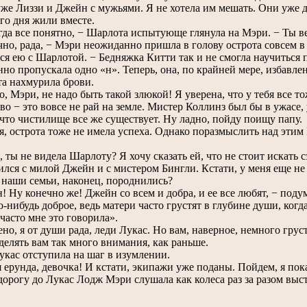
е Лиззи и Джейн с мужьями. Я не хотела им мешать. Они уже да
го дня жили вместе.
да все понятно, − Шарлота испытующе глянула на Мэри. − Ты вед
о, рада, − Мэри неожиданно пришла в голову острота совсем в
ся ею с Шарлотой. − Бедняжка Китти так и не смогла научитьс
нно пропускала одно «н». Теперь, она, по крайней мере, избавлен
 нахмурила брови.
 Мэри, не надо быть такой злюкой! Я уверена, что у тебя все то
во − это вовсе не рай на земле. Мистер Коллинз был бы в ужасе,
 что чистилище все же существует. Ну ладно, пойду поищу папу.
 острота тоже не имела успеха. Однако поразмыслить над этим 
ты не видела Шарлоту? Я хочу сказать ей, что не стоит искать с
ился с милой Джейн и с мистером Бингли. Кстати, у меня еще не
о наши семьи, наконец, породнились?
Ну конечно же! Джейн со всем и добра, и ее все любят, − подум
о-нибудь доброе, ведь матери часто грустят в глубине души, когд
часто мне это говорила».
о, я от души рада, леди Лукас. Но вам, наверное, немного груст
делять вам так много внимания, как раньше.
ас отступила на шаг в изумлении.
ерунда, девочка! И кстати, экипажи уже поданы. Пойдем, я пока
рогу до Лукас Лодж Мэри слушала как колеса раз за разом выс