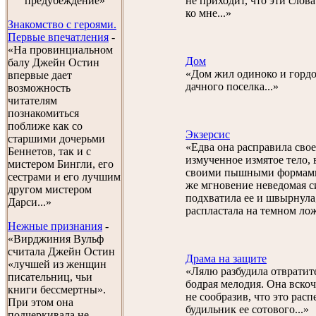
предубеждение»
не приходит, что эти слов
ко мне...»
Знакомство с героями.
Первые впечатления
-
«На провинциальном
Дом
балу Джейн Остин
«Дом жил одиноко и гордо
впервые дает
дачного поселка...»
возможность
читателям
познакомиться
поближе как со
Экзерсис
старшими дочерьми
«Едва она расправила свое
Беннетов, так и с
измученное измятое тело, 
мистером Бингли, его
своими пышными формами,
сестрами и его лучшим
же мгновение неведомая с
другом мистером
подхватила ее и швырнула
Дарси...»
распластала на темном лож
Нежные признания
-
«Вирджиния Вульф
считала Джейн Остин
Драма на защите
«лучшей из женщин
«Лялю разбудила отвратит
писательниц, чьи
бодрая мелодия. Она вскоч
книги бессмертны».
не сообразив, что это расп
При этом она
будильник ее сотового...»
подчеркивала не