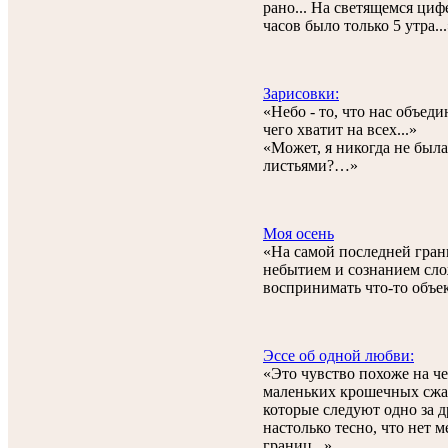
рано... На светящемся циф
часов было только 5 утра..
Зарисовки:
«Небо - то, что нас объедин
чего хватит на всех...»
«Может, я никогда не была
листьями?…»
Моя осень
«На самой последней гра
небытием и сознанием сл
воспринимать что-то объ
Эссе об одной любви:
«Это чувство похоже на ч
маленьких крошечных сжа
которые следуют одно за 
настолько тесно, что нет 
границ...»