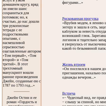
вслух в узком
фигурами...»
домашнем кругу, вряд
ли имели шанс
сохраниться для
потомков; но, к
Рискованная прогулка
счастью, до нас дошли
«Врубив модем, я лениво 
три рукописные
энтеру и зашла в сеть, за
тетради с ее
каблуком за невесть откуд
подростковыми
возникший глюк. Зарегав
опытами, с
логином и тщательно запа
насмешливой
я увернулась от выскочивш
серьезностью
какой-то безымянной папки
озаглавленные автором
«Том первый», «Том
второй» и «Том
третий». В этот
Жизнь втроем
трехтомный
«Он поселился в нашем до
манускрипт вошли
приглашения, нахально п
ранние произведения
однажды вечером...»
Джейн, созданные ею с
1787 по 1793 год...»
Встреча
Джейн Остин и ее
«− Чудесный вид, не правд
роман «Гордость и
− слышу за спиной, но мне