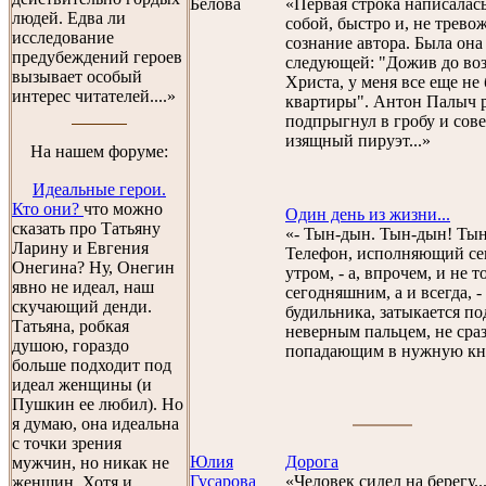
Беловa
«Первая строка написалась
людей. Едва ли
собой, быстро и, не трево
исследование
сознание автора. Была она
предубеждений героев
следующей: "Дожив до воз
вызывает особый
Христа, у меня все еще не
интерес читателей....»
квартиры". Антон Палыч 
подпрыгнул в гробу и сов
изящный пируэт...»
На нашем форуме:
Идеальные герои.
Кто они?
что можно
Один день из жизни...
сказать про Татьяну
«- Тын-дын. Тын-дын! Тын
Ларину и Евгения
Телефон, исполняющий с
Онегина? Ну, Онегин
утром, - а, впрочем, и не т
явно не идеал, наш
сегодняшним, а и всегда, 
скучающий денди.
будильника, затыкается по
Татьяна, робкая
неверным пальцем, не сра
душою, гораздо
попадающим в нужную кно
больше подходит под
идеал женщины (и
Пушкин ее любил). Но
я думаю, она идеальна
с точки зрения
Юлия
Дорога
мужчин, но никак не
Гусарова
«Человек сидел на берегу..
женщин. Хотя и