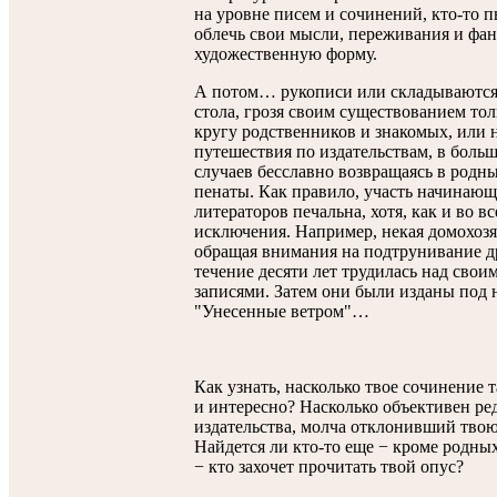
на уровне писем и сочинений, кто-то п
облечь свои мысли, переживания и фан
художественную форму.
А потом… рукописи или складываются
стола, грозя своим существованием тол
кругу родственников и знакомых, или
путешествия по издательствам, в боль
случаев бесславно возвращаясь в родн
пенаты. Как правило, участь начинаю
литераторов печальна, хотя, как и во в
исключения. Например, некая домохозя
обращая внимания на подтрунивание др
течение десяти лет трудилась над свои
записями. Затем они были изданы под 
"Унесенные ветром"…
Как узнать, насколько твое сочинение 
и интересно? Насколько объективен ре
издательства, молча отклонивший тво
Найдется ли кто-то еще − кроме родных
− кто захочет прочитать твой опус?