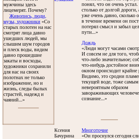
понял, что он очень устал.
мужчины здесь
столько от долгой дороги,
лицемерят. Почему?
уже очень давно, сколько о
Живопись, люди,
в течение времени он пос
музы, художники
«Со
потерял смысл и забыл цел
старых полотен на нас
пути...»
смотрят лица давно
ушедших людей, мы
Дождь
слышим шум городов
«Люди могут часами смотр
и плеск воды, видим
И совсем не для того, что
давно прошедшие
что-либо значительное; со
закаты и восходы,
что-нибудь достойное вним
художники сохранили
окном происходит крайне 
для нас на своих
Видимо, это сродни пламе
полотнах не только
текущей воде, тоже самым
изображение, но и
невероятным образом
жизнь, следы былых
завораживающих человече
страстей, надежд и
сознание...»
чаяний...»
Ксения
Многоточие
Бачурина
«Он проснулся сегодня с