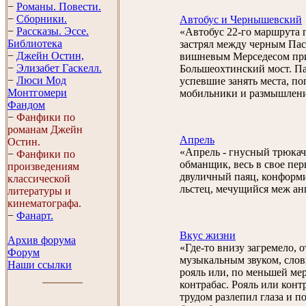
−
Романы. Повести.
−
Сборники.
Автобус и Чернышевский
−
Рассказы. Эссe.
«Автобус 22-го маршрута 
Библиотека
застрял между черным Пас
−
Джейн Остин,
вишневым Мерседесом при
−
Элизабет Гaскелл.
Большеохтинский мост. П
−
Люси Мод
успевшие занять места, по
Монтгомери
мобильники и размышлени
Фандом
−
Фанфики по
романам Джейн
Апрель
Остин.
«Апрель - гнусный трюкач
−
Фанфики по
обманщик, весь в свое пер
произведениям
двуличный паяц, конформ
классической
льстец, мечущийся меж анг
литературы и
кинематографа.
−
Фанарт.
Вкус жизни
Архив форума
«Где-то внизу загремело, 
Форум
музыкальным звуком, сло
Наши ссылки
рояль или, по меньшей мер
контрабас. Рояль или конт
трудом разлепил глаза и п