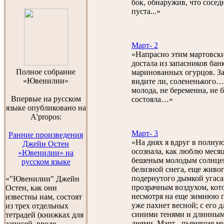
бок, обнаружив, что сосе
пуста...»
Март- 2
«Напрасно этим мартовски
достала из запасников бан
Полноe собраниe
маринованных огурцов. За
«Ювенилии»
видите ли, солененького…
молода, не беременна, не 
Впервые на русском
состояла…»
языке опубликовано на
A'propos:
Март- 3
Ранние произведения
«На днях я вдруг в полну
Джейн Остен
осознала, как люблю месяц
«Ювенилии» на
бешеным молодым солнце
русском языке
белизной снега, еще живог
подернутого дымкой угасан
«"Ювенилии" Джейн
прозрачным воздухом, кот
Остен, как они
несмотря на еще зимнюю п
известны нам, состоят
уже пахнет весной; с его
из трех отдельных
синими тенями и длинны
тетрадей (книжках для
днями. Март - пьянящая м
записей, вроде