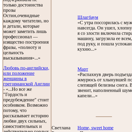
только достоинства
прозы
Остин,очевидные
Шлагбаум
каждому читателю, но
«С утра поссорилась с муж
и детали, которые
навсегда. Он ушел, хлопну
может заметить лишь
я со злости включила сти
профессионал —
машину, загрузила ее всем
изящество построения
под руку, и пошла успокаи
фразы, «полноту и
кухню...»
цельность
высказывания»...»
Любовь по-английски,
Март
или положение
«Распахнув дверь подъезда
женщины в
жмурюсь от хлынувшей п
грегорианской Англии
слепящей белизны снега. 
- «...Но все же
звенит, наполненный шум
"Гордость и
капели...»
предубеждение" стоит
особняком. Возможно
потому, что
рассказывает историю
любви двух сильных,
самостоятельных и
Светланa
Home, sweet home
действительно гордых