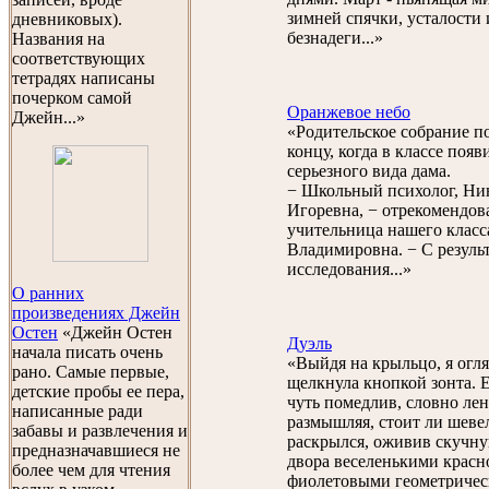
зимней спячки, усталости 
дневниковых).
безнадеги...»
Названия на
соответствующих
тетрадях написаны
почерком самой
Оранжевое небо
Джейн...»
«Родительское собрание п
концу, когда в классе появ
серьезного вида дама.
− Школьный психолог, Ни
Игоревна, − отрекомендова
учительница нашего класс
Владимировна. − С резуль
исследования...»
О ранних
произведениях Джейн
Остен
«Джейн Остен
Дуэль
начала писать очень
«Выйдя на крыльцо, я огля
рано. Самые первые,
щелкнула кнопкой зонта. Е
детские пробы ее пера,
чуть помедлив, словно ле
написанные ради
размышляя, стоит ли шеве
забавы и развлечения и
раскрылся, оживив скучн
предназначавшиеся не
двора веселенькими красн
более чем для чтения
фиолетовыми геометриче