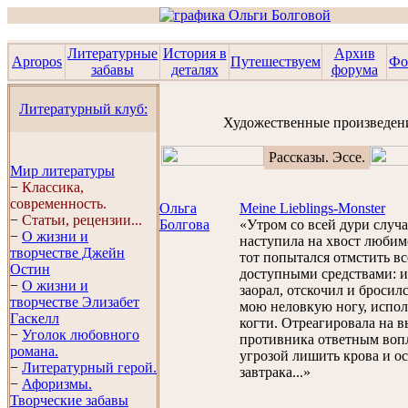
Литературные
История в
Архив
Apropos
Путешествуем
Фо
забавы
деталях
форума
Литературный клуб:
Художественные произведен
Рассказы. Эссе.
Мир литературы
−
Классика,
современность.
Ольга
Meine Lieblings-Monster
−
Статьи, рецензии...
Болгова
«Утром со всей дури случ
−
О жизни и
наступила на хвост любим
творчестве Джейн
тот попытался отмстить в
Остин
доступными средствами: 
−
О жизни и
заорал, отскочил и бросилс
творчестве Элизабет
мою неловкую ногу, испол
Гaскелл
когти. Отреагировала на 
−
Уголок любовного
противника ответным воп
романа.
угрозой лишить крова и ос
−
Литературный герой.
завтрака...»
−
Афоризмы.
Творческие забавы