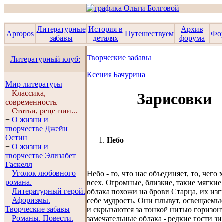
Литературные
История в
Архив
Apropos
Путешествуем
Фо
забавы
деталях
форума
Творческие забавы
Литературный клуб:
Ксения Бачурина
Мир литературы
−
Классика,
Зарисовки
современность.
−
Статьи, рецензии...
−
О жизни и
творчестве Джейн
Остин
1.
Небо
−
О жизни и
творчестве Элизабет
Гaскелл
−
Уголок любовного
Небо - то, что нас объединяет, то, чего 
романа.
всех. Огромные, близкие, такие мягкие
−
Литературный герой.
облака похожи на брови Старца, их изг
−
Афоризмы.
себе мудрость. Они плывут, освещаемы
Творческие забавы
и скрываются за тонкой нитью горизон
−
Романы. Повести.
замечательные облака - редкие гости зи