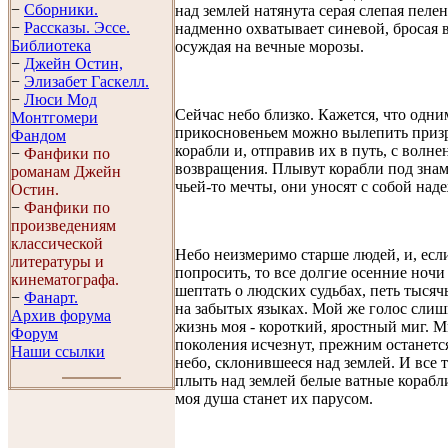
−
Сборники.
над землей натянута серая слепая пелен
−
Рассказы. Эссe.
надменно охватывает синевой, бросая 
Библиотека
осуждая на вечные морозы.
−
Джейн Остин,
−
Элизабет Гaскелл.
−
Люси Мод
Сейчас небо близко. Кажется, что одни
Монтгомери
прикосновеньем можно вылепить приз
Фандом
корабли и, отправив их в путь, с волн
−
Фанфики по
возвращения. Плывут корабли под зна
романам Джейн
чьей-то мечты, они уносят с собой наде
Остин.
−
Фанфики по
произведениям
классической
Небо неизмеримо старше людей, и, есл
литературы и
попросить, то все долгие осенние ночи
кинематографа.
шептать о людских судьбах, петь тысяч
−
Фанарт.
на забытых языках. Мой же голос слишк
Архив форума
жизнь моя - короткий, яростный миг. 
Форум
поколения исчезнут, прежним останетс
Наши ссылки
небо, склонившееся над землей. И все т
плыть над землей белые ватные корабли
моя душа станет их парусом.