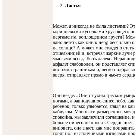
2.
Листья
Может, я никогда не была листьями? Э
коричневыми кусочками хрустящего н
пергамента, воплощением грусти? Мож
дано лететь как они к небу, бессильно 
на солнце? А может мне суждено стать
отшельницей и, встречая жаркие лучи р
мыслями всегда быть далеко. Неравно
асфальт слабоволен, он подставляет с
листьям-странникам и, легко подбрасы
вверх, отправляет прямо в чье-то серд
Они везде…Они с сухим треском умир
ногами, а равнодушное синее небо, ка
ребенок, только улыбается, глядя на к
каблуком. Мои шаги размеренны, моя 
спокойна, мы заключили соглашение, и
больше ничего не просит. Сердце ноет.
виновата, она знает, как мне понравить
горят под настойчивыми взглядами п