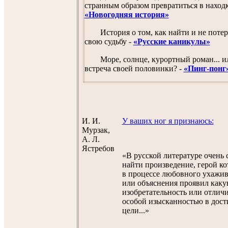
странным образом превратиться в находк
«Новогодняя история»
История о том, как найти и не потер
свою судьбу -
«Русские каникулы»
Море, солнце, курортный роман... и
встреча своей половинки? -
«Пинг-понг
И. И.
У ваших ног я признаюсь:
Мурзак,
А. Л.
Ястребов
«В русской литературе очень
найти произведение, герой ко
в процессе любовного ухажи
или объяснения проявил как
изобретательность или отлич
особой изысканностью в дос
цели...»