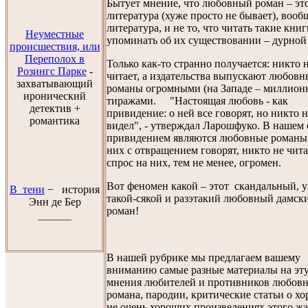
Бытует мнение, что любовный роман – эт
литература (хуже просто не бывает), вооб
литература, и не то, что читать такие книг
Неуместные
упоминать об их существовании – дурной 
происшествия, или
Переполох в
Только как-то странно получается: никто 
Розингс Парке
-
читает, а издательства выпускают любовн
захватывающий
романы огромными (на Западе – миллио
иронический
тиражами. "Настоящая любовь - как
детектив +
привидение: о ней все говорят, но никто н
романтика
видел", - утверждал Ларошфуко. В нашем 
привидением являются любовные романы 
них с отвращением говорят, никто не чита
спрос на них, тем не менее, огромен.
Вот феномен какой – этот скандальный, 
В тени
− история
такой-сякой и разэтакий любовный дамск
Энн де Бер
роман!
В нашей рубрике мы предлагаем вашему
вниманию самые разные материалы на эту
мнения любителей и противников любов
романа, пародии, критические статьи о х
не очень хороших произведениях этого жа