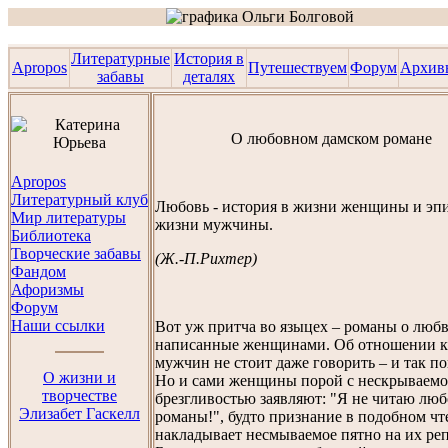
Литературные
История в
Apropos
Путешествуем
Форум
Архив
забавы
деталях
О любовном дамском романе
Apropos
Литературный клуб
Любовь - история в жизни женщины и эпи
Мир литературы
жизни мужчины.
Библиотека
Творческие забавы
(Ж.-П.Рихтер)
Фандом
Афоризмы
Форум
Наши ссылки
Вот уж притча во языцех – романы о любв
написанные женщинами. Об отношении к
мужчин не стоит даже говорить – и так по
О жизни и
Но и сами женщины порой с нескрываем
творчестве
брезгливостью заявляют: "Я не читаю лю
Элизабет Гаскелл
романы!", будто признание в подобном ч
накладывает несмываемое пятно на их ре