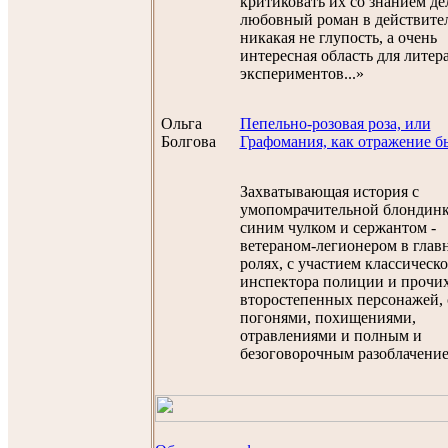
критиковать их со знанием де
любовный роман в действите
никакая не глупость, а очень
интересная область для лите
экспериментов...»
Ольга
Пепельно-розовая роза, или
Болгова
Графомания, как отражение б
Захватывающая история с
умопомрачительной блондинк
синим чулком и сержантом -
ветераном-легионером в глав
ролях, с участием классическ
инспектора полиции и прочи
второстепенных персонажей, 
погонями, похищениями,
отравлениями и полным и
безоговорочным разоблачение