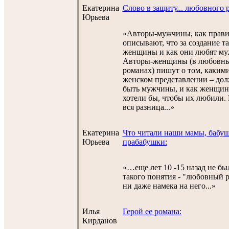
Екатерина
Слово в защиту... любовного 
Юрьева
«Авторы-мужчины, как прави
описывают, что за создание та
женщины и как они любят му
Авторы-женщины (в любовн
романах) пишут о том, какими
женском представлении – до
быть мужчины, и как женщи
хотели бы, чтобы их любили. 
вся разница...»
Екатерина
Что читали наши мамы, бабу
Юрьева
прабабушки:
«…еще лет 10 -15 назад не бы
такого понятия - "любовный 
ни даже намека на него...»
Илья
Герой ее романа:
Кирданов