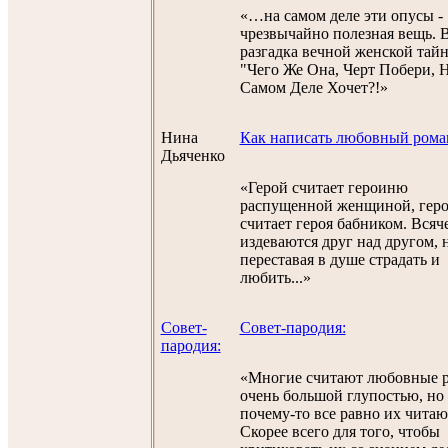
«…на самом деле эти опусы -
чрезвычайно полезная вещь. 
разгадка вечной женской тай
"Чего Же Она, Черт Побери, 
Самом Деле Хочет?!»
Нина
Как написать любовный рома
Дьяченко
«Герой считает героиню
распущенной женщиной, гер
считает героя бабником. Всяч
издеваются друг над другом, 
переставая в душе страдать и
любить...»
Cовет-
Cовет-пародия:
пародия:
«Многие считают любовные 
очень большой глупостью, но
почему-то все равно их читаю
Скорее всего для того, чтобы