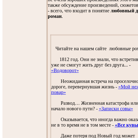
также обсуждение произведений, сюжетов
- всего, что входит в понятие
любовный д
роман
.
Читайте
на нашем сайте
любовные ро
1812 год. Они не знали, что встрети
уже не смогут жить друг без друга... -
«Водоворот»
Неожиданная встреча на проселочн
дороге, перевернувшая жизнь -
«Мой не
повар»
Развод… Жизненная катастрофа ил
начало нового пути? -
«Записки совы»
Оказывается, что иногда важно оказ
не в то время не в том месте -
«Все кув
Даже потеря под Новый год может