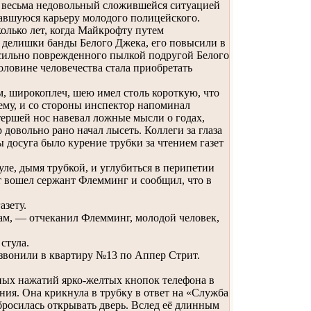
те, весьма недовольный сложившейся ситуацией
чавшуюся карьеру молодого полицейского.
олько лет, когда Майкрофту путем
е делишки банды Белого Джека, его повысили в
 сильно поврежденного пылкой подругой Белого
оловине человечества стала приобретать
 широкоплеч, шею имел столь короткую, что
ему, и со стороны инспектор напоминал
тершей нос навевал ложные мысли о годах,
 довольно рано начал лысеть. Коллеги за глаза
досуга было курение трубки за чтением газет
ле, дымя трубкой, и углубиться в перипетии
т вошел сержант Флемминг и сообщил, что в
азету.
нам, — отчеканил Флемминг, молодой человек,
стула.
звонили в квартиру №13 по Аппер Стрит.
ых нажатий ярко-желтых кнопок телефона в
ения. Она крикнула в трубку в ответ на «Служба
 бросилась открывать дверь. Вслед её длинным