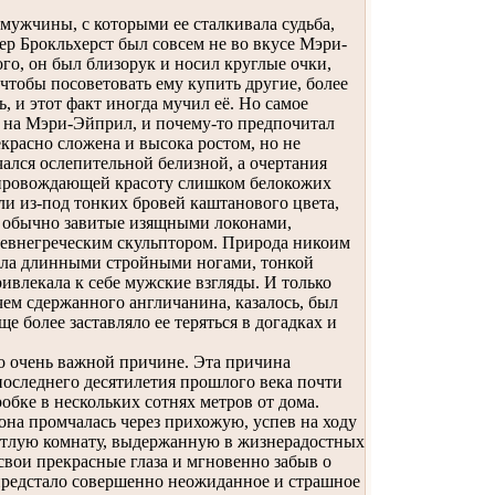
мужчины, с которыми ее сталкивала судьба,
тер Брокльхерст был совсем не во вкусе Мэри-
го, он был близорук и носил круглые очки,
 чтобы посоветовать ему купить другие, более
, и этот факт иногда мучил её. Но самое
е на Мэри-Эйприл, и почему-то предпочитал
красно сложена и высока ростом, но не
ичался ослепительной белизной, а очертания
сопровождающей красоту слишком белокожих
и из-под тонких бровей каштанового цвета,
а, обычно завитые изящными локонами,
ревнегреческим скульптором. Природа никоим
адала длинными стройными ногами, тонкой
ивлекала к себе мужские взгляды. И только
чем сдержанного англичанина, казалось, был
 более заставляло ее теряться в догадках и
 очень важной причине. Эта причина
последнего десятилетия прошлого века почти
робке в нескольких сотнях метров от дома.
на промчалась через прихожую, успев на ходу
светлую комнату, выдержанную в жизнерадостных
свои прекрасные глаза и мгновенно забыв о
 предстало совершенно неожиданное и страшное