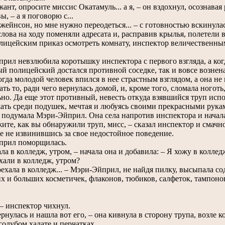
нт, опросите миссис Окатамуль... а я, – он вздохнул, осознав
ы, – а я поговорю с...
йнсон, но мне нужно переодеться... – с готовностью вскинула
лова на ходу поменяли адресата и, расправив крылья, полетели 
цейским приказ осмотреть комнату, инспектор величественным
л невзлюбила коротышку инспектора с первого взгляда, а когда
й полицейский достался противной соседке, так и вовсе вознена
огда молодой человек впился в нее страстным взглядом, а она не 
ать то, ради чего вернулась домой, и, кроме того, сломала ногот
но. Да еще этот противный, невесть откуда взявшийся труп исп
ать среди подушек, мечтая и любуясь своими прекрасными рукам
ю подумала Мэри-Эйприл. Она села напротив инспектора и начала
те, как вы обнаружили труп, мисс, – сказал инспектор и смачн
е не извинившись за свое недостойное поведение.
ил поморщилась.
 в колледж, утром, – начала она и добавила: – Я хожу в колледж
ли в колледж, утром?
ехала в колледж... – Мэри-Эйприл, не найдя пилку, высыпала со
их и больших косметичек, флаконов, тюбиков, салфеток, тампо
– инспектор чихнул.
рнулась и нашла вот его, – она кивнула в сторону трупа, возле
голубом халате и перчатках.