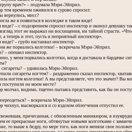
рупу врач?» – подумала Мэри-Эйприл.
тем временем оживился и сурово спросил:
 вернулись, мисс?
гла же я появиться в колледже в таком виде!
виде? – с подозрением спросил инспектор и окинул девушку таки
взгляд этот не выражал ни восхищения, ни тайной страсти. «Что-т
, а теперь и этот, пусть и неприятный инспектор».
виде? – грубо настаивал инспектор.
я же порвались колготки! – вскричала Мэри-Эйприл.
 – опешил инспектор.
о, у меня порвались колготки, когда я доставала в бардачке сиг
ты?
игареты? – удивилась Мэри-Эйприл.
или сигареты ногтем? – раздраженно сказал инспектор, хватаяс
ла ногтем колготки! А вы представляете, что это значит? Вы ко
ы поступили на моем месте?
молчал, видимо, тщетно пытаясь представить, как бы он поступ
ереодеться? – вскричала Мэри-Эйприл.
чихнул, высморкался и со вздохом облегчения отпустил ее.
ежевшая, причесанная, с обновленным маникюром, в изумрудно-
м ее прекрасные ноги, обтянутые новыми колготками с заманч
ке, то выше к бедру, по мере того, как ноги меняли свое полож
труп незнакомца уже унесли, на ковре жутко просматривался обр