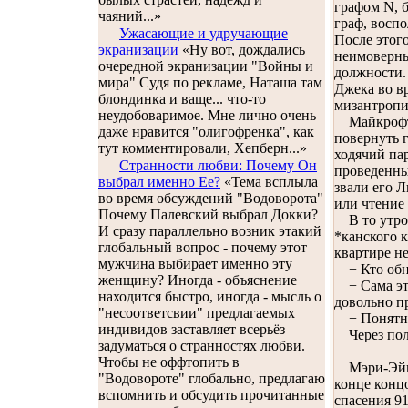
графом N, б
чаяний...»
граф, восп
Ужасающие и удручающие
После этог
экранизации
«Ну вот, дождались
неимоверны
очередной экранизации "Войны и
должности.
мира" Судя по рекламе, Наташа там
Джека во вр
блондинка и ваще... что-то
мизантропи
неудобоваримое. Мне лично очень
Майкрофт У
даже нравится "олигофренка", как
повернуть 
тут комментировали, Хепберн...»
ходячий па
Странности любви: Почему Он
проведенных
выбрал именно Ее?
«Тема всплыла
звали его 
во время обсуждений "Водоворота"
или чтение 
Почему Палевский выбрал Докки?
В то утро 
И сразу параллельно возник этакий
*канского 
глобальный вопрос - почему этот
квартире н
мужчина выбирает именно эту
− Кто обна
женщину? Иногда - объяснение
− Сама эта
находится быстро, иногда - мысль о
довольно п
"несоответсвии" предлагаемых
− Понятно,
индивидов заставляет всерьёз
Через полч
задуматься о странностях любви.
Чтобы не оффтопить в
Мэри-Эйпри
"Водовороте" глобально, предлагаю
конце концо
вспомнить и обсудить прочитанные
спасения 91