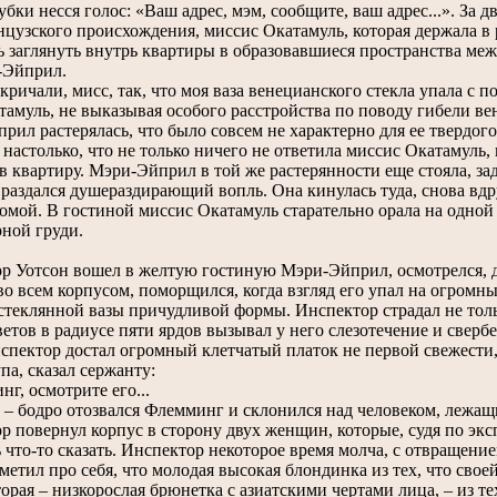
убки несся голос: «Ваш адрес, мэм, сообщите, ваш адрес...». За 
цузского происхождения, миссис Окатамуль, которая держала в р
ь заглянуть внутрь квартиры в образовавшиеся пространства м
-Эйприл.
ричали, мисс, так, что моя ваза венецианского стекла упала с 
тамуль, не выказывая особого расстройства по поводу гибели ве
 растерялась, что было совсем не характерно для ее твердого х
 настолько, что не только ничего не ответила миссис Окатамуль,
в квартиру. Мэри-Эйприл в той же растерянности еще стояла, за
раздался душераздирающий вопль. Она кинулась туда, снова вдр
омой. В гостиной миссис Окатамуль старательно орала на одной 
ной груди.
Уотсон вошел в желтую гостиную Мэри-Эйприл, осмотрелся, дл
во всем корпусом, поморщился, когда взгляд его упал на огромн
стеклянной вазы причудливой формы. Инспектор страдал не толь
етов в радиусе пяти ярдов вызывал у него слезотечение и свербе
спектор достал огромный клетчатый платок не первой свежести, 
па, сказал сержанту:
, осмотрите его...
 – бодро отозвался Флемминг и склонился над человеком, лежащ
повернул корпус в сторону двух женщин, которые, судя по эк
 что-то сказать. Инспектор некоторое время молча, с отвращени
тметил про себя, что молодая высокая блондинка из тех, что с
вторая – низкорослая брюнетка с азиатскими чертами лица, – из