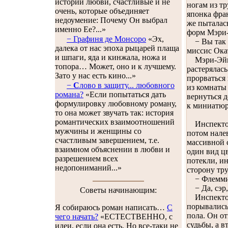
истории любви, счастливые и не
ногам из тр
очень, которые объединяет
японка фран
недоумение: Почему Он выбрал
же пыталас
именно Ее?...»
форм Мэри
− Графиня де Монсоро
«Эх,
− Вы так к
далека от нас эпоха рыцарей плаща
миссис Ока
и шпаги, яда и кинжала, ножа и
Мэри-Эйприл
топора… Может, оно и к лучшему.
растерялась
Зато у нас есть кино...»
прорваться 
−
С
лово в защиту... любовного
из комнаты 
романа?
«Если попытаться дать
вернуться д
формулировку любовному роману,
к миниатюр
то она может звучать так: история
романтических взаимоотношений
Инспектор 
мужчины и женщины со
потом нале
счастливым завершением, т.е.
массивной 
взаимном объяснении в любви и
один вид цв
разрешением всех
потекли, ин
недопониманий...»
сторону тру
− Флемминг
− Да, сэр,
Советы начинающим:
Инспектор 
порывались
Я собираюсь роман написать…
С
пола. Он о
чего начать?
«ЕСТЕСТВЕННО, с
судьбы, а 
идеи, если она есть. Но все-таки не