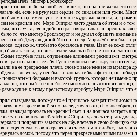
преподаватель, мистер Брокльхерст.
л отнюдь не была влюблена в него, но она привыкла, что все 
лагали ей, если не руку или сердце, то свидание или ужин. Мис
он был молод, имел густые темные кудрявые волосы, и, кроме то
сем не красили его. Мэри-Эйприл часто думала об этом и о том,
мы, но случая для подобного разговора никак не представлялось
 было то, что мистер Брокльхерст и не думал обращать внимани
 невзрачной Джеральдиной Уотсон, а ведь Мэри-Эйприл была пре
ысока, однако ж, чтобы это бросалось в глаза. Цвет ее кожи отл
ица были таковы, что исключали мысль о бесцветности, часто 
 Ясные голубые глаза, опушенные длинными ресницами, смотрел
х выразительность ее лбу. Густые волосы светло-русого оттенк
адали на ее прекрасные плечи, словно высеченные из мрамора д
 обделила девушку, у нее была изящная гибкая фигура, она обл
ть полноватыми бедрами и высокой грудью, которая неизменно пр
кльхерст, который внешне более напоминал пылкого итальянца, 
 равнодушен к этому прелестному атрибуту Мэри-Эйприл, что еще
.
л опаздывала, потому что ей пришлось возвратиться домой по
е развернуть доставшийся по наследству от отца Порше образца 
джа, дважды проехать на красный свет и на полчаса застрять в п
всем изнервничавшейся Мэри-Эйприл удалось открыть дверь, о
в зеркало и поправить завиток на лбу, влетела в свою большую 
х, и оцепенела, словно греческая статуя в мини-юбке, выпучив 
 вернулась домой, потому что перед прекрасными этими глазами