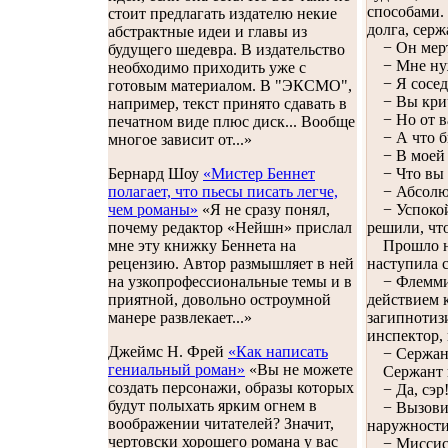
способами.
стоит предлагать издателю некие
долга, сер
абстрактные идеи и главы из
− Он мертв
будущего шедевра. В издательство
− Мне нужн
необходимо приходить уже с
− Я соседк
готовым материалом. В "ЭКСМО",
− Вы крича
например, текст принято сдавать в
− Но от ва
печатном виде плюс диск... Вообще
− А что бы 
многое зависит от...»
− В моей кв
− Что вы и
Бернард Шоу
«Мистер Беннет
− Абсолют
полагает, что пьесы писать легче,
− Успокойте
чем романы»
«Я не сразу понял,
решили, чт
почему редактор «Нейшн» прислал
Прошло нек
мне эту книжку Беннета на
наступила 
рецензию. Автор размышляет в ней
− Флемминг
на узкопрофессиональные темы и в
действием к
приятной, довольно остроумной
загипнотиз
манере развлекает...»
инспектор, 
Джеймс Н. Фрей
«Как написать
− Сержант
гениальный роман»
«Вы не можете
Сержант вз
создать персонажи, образы которых
− Да, сэр
будут полыхать ярким огнем в
− Вызовите
воображении читателей? Значит,
наружности,
чертовски хорошего романа у вас
− Миссис 