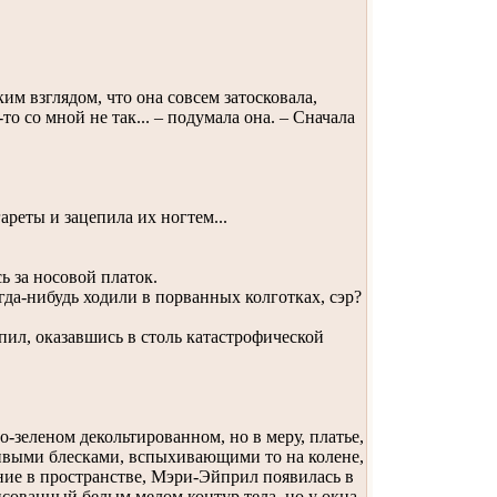
м взглядом, что она совсем затосковала,
о со мной не так... – подумала она. – Сначала
ареты и зацепила их ногтем...
ь за носовой платок.
гда-нибудь ходили в порванных колготках, сэр?
ил, оказавшись в столь катастрофической
зеленом декольтированном, но в меру, платье,
ивыми блесками, вспыхивающими то на колене,
ение в пространстве, Мэри-Эйприл появилась в
исованный белым мелом контур тела, но у окна