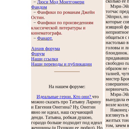
сколько её 
−
Люси Мод Монтгомери
Мэри-Эйпри
Фандом
тотчас пред
−
Фанфики по романам Джейн
Эйприл, но 
Остин.
которые сов
−
Фанфики по произведениям
изящной фор
классической литературы и
неприятное
кинематографа.
общаться с
−
Фанарт.
настолько в
головы и л
Архив форума
блондинок.
Форум
придававши
Наши ссылки
свободно п
Наши переводы и публикации
образом не
талией, чу
мистер Бро
совершенно
На нашем форуме:
нервничать
Мэри-Эйпри
Идеальные герои. Кто они?
что
вынудила е
можно сказать про Татьяну Ларину
возле колле
и Евгения Онегина? Ну, Онегин
Наконец со
явно не идеал, наш скучающий
взглянуть 
денди. Татьяна, робкая душою,
желтых тона
гораздо больше подходит под идеал
том, зачем
женщины (и Пушкин ее любил). Но