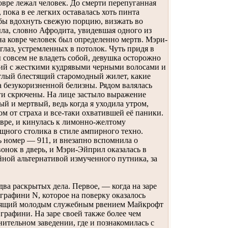
вре лежал человек. До смерти перепуганная
 пока в ее легких оставалась хоть пинта
тобы вдохнуть свежую порцию, визжать во
тыла, словно Афродита, увидевшая одного из
а ковре человек был определенно мертв. Мэри-
глаз, устремленных в потолок. Чуть придя в
ы совсем не владеть собой, девушка осторожно
чий с жесткими кудрявыми черными волосами и
етлый блестящий старомодный жилет, какие
 безукоризненной белизны. Рядом валялась
оги скрючены. На лице застыло выражение
ный и мертвый, ведь когда я уходила утром,
м от страха и все-таки охватившей её паники.
овре, и кинулась к лимонно-желтому
щного столика в стиле ампирного техно.
номер — 911, и внезапно вспомнила о
звонок в дверь, и Мэри-Эйприл оказалась в
йной альтернативой измученного путника, за
а раскрытых дела. Первое, — когда на заре
рафини N, которое на поверку оказалось
 горящий молодым служебным рвением Майкрофт
графини. На заре своей также более чем
ительном заведении, где и познакомилась с