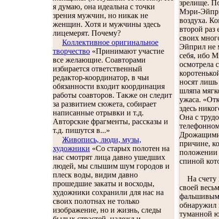
зрелище. П
я думаю, она идеальна с точки
Мэри-Эйприл
зрения мужчин, но никак не
воздуха. Ко
женщин. Хотя и мужчины здесь
второй раз 
лицемерят. Почему?
своих мног
Коллективное оригинальное
Эйприл не м
творчество
«Принимают участие
себя, ибо М
все желающие. Соавторами
осмотрела 
избирается ответственный
коротенько
редактор-координатор, в чьи
носят лишь
обязанности входит координация
шляпа мягк
работы соавторов. Также он следит
ужаса. «Отк
за развитием сюжета, собирает
здесь нико
написанные отрывки и т.д.
Она с трудо
Авторские фрагменты, рассказы и
телефонном
т.д. пишутся в...»
Дрожащими 
Живопись, люди, музы,
причине, ко
художники
«Со старых полотен на
положении 
нас смотрят лица давно ушедших
спиной кото
людей, мы слышим шум городов и
плеск воды, видим давно
На счету и
прошедшие закаты и восходы,
своей весь
художники сохранили для нас на
фальшивым,
своих полотнах не только
обнаружил 
изображение, но и жизнь, следы
туманной ю
былых страстей, надежд и