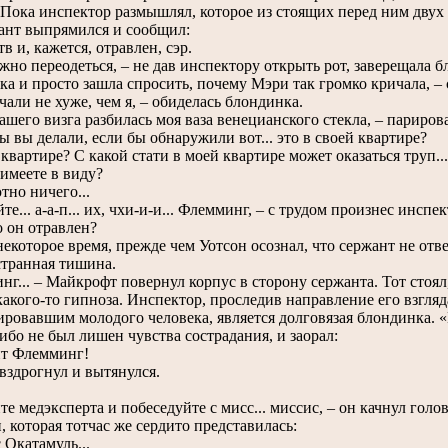
 Пока инспектор размышлял, которое из стоящих перед ним двух
жант выпрямился и сообщил:
 и, кажется, отравлен, сэр.
о переодеться, – не дав инспектору открыть рот, заверещала б
а и просто зашла спросить, почему Мэри так громко кричала, –
ли не хуже, чем я, – обиделась блондинка.
шего визга разбилась моя ваза венецианского стекла, – париров
вы делали, если бы обнаружили вот... это в своей квартире?
артире? С какой стати в моей квартире может оказаться труп...
меете в виду?
но ничего...
... а-а-п... их, чхи-и-и... Флемминг, – с трудом произнес инспе
о он отравлен?
оторое время, прежде чем Уотсон осознал, что сержант не отве
странная тишина.
... – Майкрофт повернул корпус в сторону сержанта. Тот стоял,
акого-то гипноза. Инспектор, проследив направление его взгляд
ировавшим молодого человека, является долговязая блондинка. 
ибо не был лишен чувства сострадания, и заорал:
 Флемминг!
дрогнул и вытянулся.
!
 медэксперта и побеседуйте с мисс... миссис, – он качнул голо
 которая тотчас же сердито представилась:
Окатамуль...