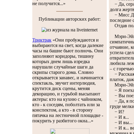
не получится...»
− Да, сержа
долга жертв
− Мисс Дже
Публикации авторских работ:
последние с
Отдав поли
Мэри-Эйпри
Триктрак
«Они пробуждаются и
симпатичны
выбираются на свет, когда далекие
отчаяние, к
часы на башне бьют полночь. Они
успела сдел
заполняют коридоры, тишину
отвратитель
которых днем лишь изредка
любила леж
нарушали случайные шаги да
– с горечь
скрипы старого дома. Словно
− Расскажи
открывается занавес, и начинается
платок, даж
спектакль, звучит интерлюдия,
Мэри-Эйпр
крутится диск сцены, меняя
− Я поехала
декорацию, и гурьбой высыпают
− Вы поеха
актеры: кто на кухню с чайником,
− Да, я по
кто - к соседям, поболтать или за
груде мелк
конспектом, а кто - в сторону
− И?
пятачка на лестничной площадке -
− И я...
покурить у разбитого окна...»
− И вы... 
− И я... ве
мужчина в 