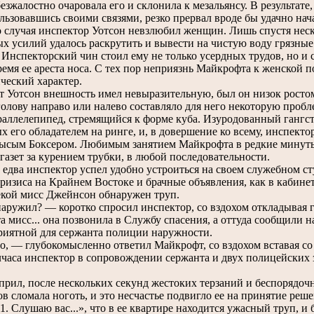
езжалостно очаровала его и склонила к мезальянсу. В результа
ользовавшись своими связями, резко прервал вроде бы удачно на
о случая инспектор Уотсон невзлюбил женщин. Лишь спустя неск
х усилий удалось раскрутить и вывести на чистую воду грязны
 Инспекторский чин стоил ему не только усердных трудов, но и
емя ее ареста носа. С тех пор неприязнь Майкрофта к женской п
ческий характер.
отсон внешность имел невыразительную, был он низок ростом,
голову направо или налево составляло для него некоторую пробл
раллелепипед, стремящийся к форме куба. Изуродованный гангс
 его обладателем на ринге, и, в довершение ко всему, инспектор
Лысым Боксером. Любимым занятием Майкрофта в редкие минуты 
газет за курением трубки, в любой последовательности.
едва инспектор успел удобно устроиться на своем служебном сту
кризиса на Крайнем Востоке и брачные объявления, как в кабине
екой мисс Джейнсон обнаружен труп.
ружил? — коротко спросил инспектор, со вздохом откладывая г
 мисс... она позвонила в Службу спасения, а оттуда сообщили 
риятной для сержанта полиции наружности.
 — глубокомысленно ответил Майкрофт, со вздохом вставая со 
аса инспектор в сопровождении сержанта и двух полицейских 
л, после нескольких секунд жестоких терзаний и беспорядочн
в сломала ноготь, и это несчастье подвигло ее на принятие реш
1. Слушаю вас...», что в ее квартире находится ужасный труп, и