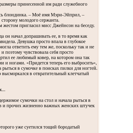
ая размеры принесенной им ради служебного
сь блондинка. – Моё имя Мэри-Эйприл, –
в сторону молодого сержанта.
 жестом пригласил мисс Джейнсон на беседу.
 он начал допрашивать ее, в то время как
видела. Девушка просто впала в глубокое
могла ответить ему тем же, поскольку так и не
ь, и поэтому чувствовала себя просто
ортил ее любимый ковер, на котором она так
и и ногами. «Придется теперь его выбросить»,
 рыться в сумочке в поисках пилки для ногтей.
о высморкался в отвратительный клетчатый
...
держимое сумочки на стол и начала рыться в
нов и прочих жизненно важных женских штучек
 которого уже суетился тощий бородатый