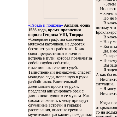
− «Зачем т
Инспектор 
− Зачем вы
− Но не мо
− В каком 
«Гвоздь и подкова»
Англия, осень
потому что 
1536 года, время правления
Брокльхерст
короля Генриха VIII, Тюдора
− В каком 
«Северные графства охвачены
− Но у мен
мятежом католиков, на дорогах
− Коготки?
бесчинствуют грабители. Крик
− Да, именн
совы-предвестницы в ночи и
− Сигаре
встреча в пути, которая повлечет за
− Почему с
собой клубок событий,
− Вы зацеп
изменивших течение судеб.
− Я зацепи
Таинственный незнакомец спасает
А как бы в
молодую леди, попавшую в руки
Инспектор 
разбойников. Влиятельный
ситуации.
джентльмен просит ее руки,
− Я могу п
предлагая аннулировать брак с
Инспектор 
давно покинувшим ее мужем. Как
сложатся жизни, к чему приведут
Когда посв
случайные встречи и горькие
открывающе
расставания, опасные грехи и
то на лодыж
мучительное раскаяние, нежданная
гостиной, 