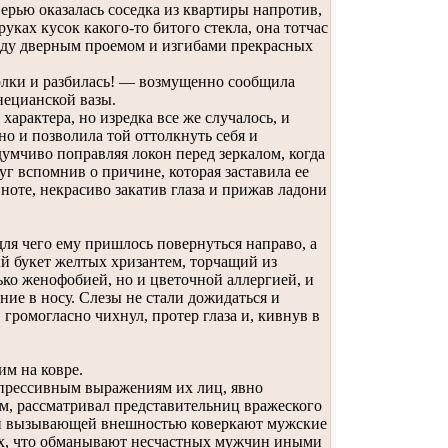
дверью оказалась соседка из квартиры напротив,
уках кусок какого-то битого стекла, она тотчас
ежду дверным проемом и изгибами прекрасных
полки и разбилась! — возмущенно сообщила
нецианской вазы.
арактера, но изредка все же случалось, и
 но и позволила той оттолкнуть себя и
думчиво поправляя локон перед зеркалом, когда
уг вспомнив о причине, которая заставила ее
ноте, некрасиво закатив глаза и прижав ладони
я чего ему пришлось повернуться направо, а
ый букет желтых хризантем, торчащий из
ко женофобией, но и цветочной аллергией, и
ние в носу. Слезы не стали дожидаться и
громогласно чихнул, протер глаза и, кивнув в
им на ковре.
спрессивным выражениям их лиц, явно
ем, рассматривал представительниц вражеского
воей вызывающей внешностью коверкают мужские
 тех, что обманывают несчастных мужчин иными