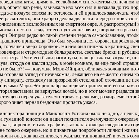
осреди комнаты, прямо на ее любимом сине-желтом солнечном ко
, обретя дар речи, завизжала изо всех сил и визжала до тех пор,
гда же воздуха совсем не осталось, и ей пришлось замолчать, ч
ей расхотелось, она храбро сделала два шага вперед и вновь зас
очисленных возлюбленных на смертном одре. А распростертый н
огла отвести взгляда от его пустых незрячих, широко открытых 
эри-Эйприл редко до такой степени теряла самообладание, чтоб
страшного пришельца. Это был мужчина лет сорока, широкопле
й, торчащей вверх бородкой. На нем был пиджак в крапинку, св
 ювелиры и старомодные бильярдисты, светлые брюки и рубашка
ого фетра. Руки его были раскинуты, пальцы сжаты в кулаки, н
уда, откуда он взялся здесь, в моей комнате, да еще такой страш
го не было?! — подумала Мэри-Эйприл, обливаясь холодным пото
м оторвала взгляд от незнакомца, лежащего на её желто-синем к
у аппарату, стоящему на прозрачной стеклянной столешнице изя
руками Мэри-Эйприл набрала первый пришедший ей на память 
торая заставила ее вернуться домой, но в этот момент раздался 
стоящего перед указателем с тремя стрелками, раздираемого тро
рого зияет черная бездонная пропасть ужаса.
нспектора полиции Майкрофта Уотсона было не одно, а целых дв
ма туманной юности он нашел похитителя жемчужного ожерелья г
 как, впрочем, и сама графиня, так как в ходе расследования
не только ожерелье, но и пикантные подробности личной жизни 
ности она, как выяснилось, трудилась танцовщицей в очень сомн