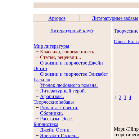
Apropos
Литературные забавы
Литературный клуб
:
Творческие
Ольга Болг
Мир литературы
−
Классика, современность.
−
Статьи, рецензии...
−
О жизни и творчестве Джейн
Остин
−
О жизни и творчестве Элизабет
Гaскелл
−
Уголок любовного романа.
−
Литературный герой.
−
Афоризмы.
1
2
3
4
Творческие забавы
−
Романы. Повести.
−
Сборники.
−
Рассказы. Эссe.
Библиотека
Мэри-Эйпри
−
Джейн Остин,
теоретическ
−
Элизабет Гaскелл.